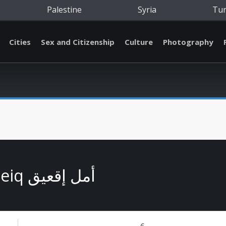
Palestine
Syria
Tu
Cities
Sex and Citizenship
Culture
Photography
Amal Eqeiq أمل إقعيق