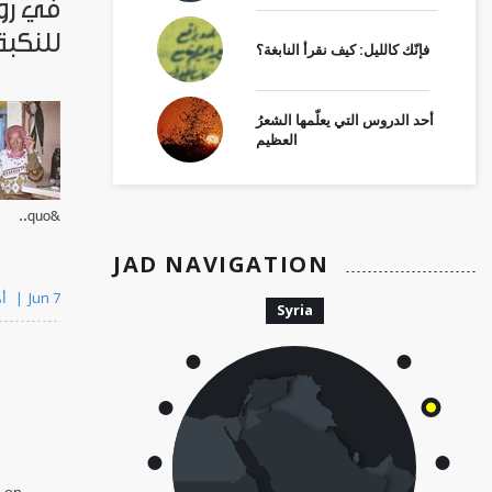
في روش
للنكبة
فإنّك كالليل: كيف نقرأ النابغة؟
أحد الدروس التي يعلّمها الشعرُ
العظيم
&quo..
JAD NAVIGATION
By Amal Eqeiq أمل إقعيق
Jun 7
Syria