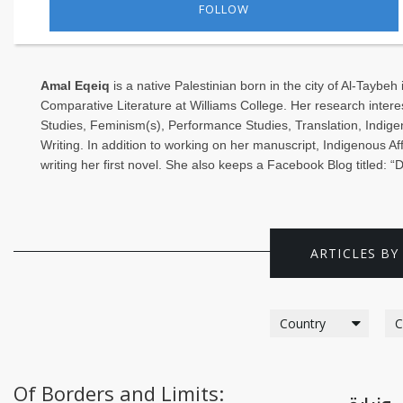
FOLLOW
Saudi
Arabia
Amal Eqeiq
is a native Palestinian born in the city of Al-Taybeh
Syria
Comparative Literature at Williams College. Her research intere
Studies, Feminism(s), Performance Studies, Translation, Indigen
Tunisia
Writing. In addition to working on her manuscript, Indigenous Af
writing her first novel. She also keeps a Facebook Blog titled: 
Turkey
Yemen
Maghreb
Of Borders and Limits: