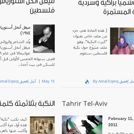
ميغل آنخل أستورياس 
ميا براكية وسردية
فلسطين
 المستمرة
[ هذه المادة هي جزء
١٩٧٤)
من ملف خاص بعنوان
". وهو
كبرت النكبة
"
وُلد الشاعر والروائي
ملف متنوّع حول نكبة
ميغل آنخل أستوري
فلسطين ستقوم
قضى سنواته الخمس الأولى قبل أن
للسكن في بيت أجدا..
By Amal Eqeiq أمل إقعيق
May 15
Tahrir Tel-Aviv
النكبة بثلاثمئة كلمة
February 11,
كيف نكتب "نكبة" ب
هذه أول مرة أكتب
2011
وأكتب عنها بالعرب