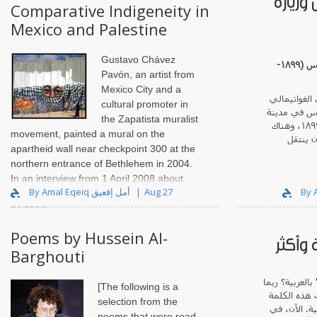
وزيارة
Comparative Indigeneity in
Mexico and Palestine
Gustavo Chávez
ميغل آنخل أستورياس (١٨٩٩-
Pavón, an artist from
Mexico City and a
 الغواتيمالي
cultural promoter in
اس في مدينة
the Zapatista muralist
غواتيمالا في عام ١٨٩٩، وهناك
movement, painted a mural on the
 ينتقل
apartheid wall near checkpoint 300 at the
northern entrance of Bethlehem in 2004.
In an interview from 1 April 2008 about
By Amal Eqeiq أمل إقعيق
Aug 27
what Palestinians think about the
painting..
Poems by Hussein Al-
 وأكثر
Barghouti
العربية؟ ربما
[The following is a
 هذه الكلمة
selection from the
ية. الآن، في
poems that were read