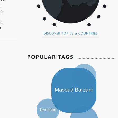
. on
e
ng.
ch
r
DISCOVER TOPICS & COUNTRIES
POPULAR TAGS