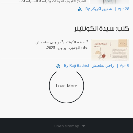
المركز العربي للأبحاث ودراسة السياسات،
بيروت، 2025.
Apr 28
By شفيق اكريكر
كتب: سيدة الكونتينر
"سيدة الكونتينر"، راجي بطحيش.
خان الجنوب، برلين، 2025.
Apr 9
By Raji Bathish راجي بطحيش
Load More
Open sitemap