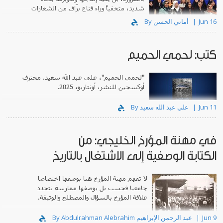
شديد، متخفياً وراء قناع برّاق من الشعارات
التقدمية.
Jun 16
By أماني الحسن
كتب: لحمي الحميم
"لحمي الحميم"، علي عبد الله سعيد. محترف
أوكسجين للنشر، أونتاريو، 2025.
Jun 11
By علي عبد الله سعيد
في مهنة المؤرخ الخليجي: من
الكتابة الوصفية إلى الاشتغال بالتاريخ
لا تفهم مهنة المؤرخ هنا بوصفها اختصاصا
جامعيا فحسب بل بوصفها ممارسة تتحدد
علاقة المؤرخ بالسؤال والمصطلح والوثيقة.
Jun 9
By Abdulrahman Alebrahim عبد الرحمن الإبراهيم