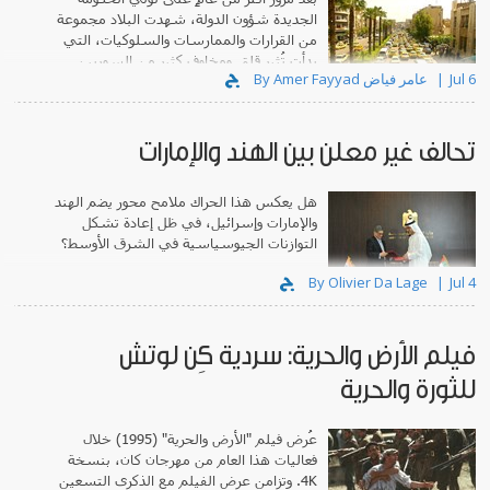
الجديدة شؤون الدولة، شهدت البلاد مجموعة
من القرارات والممارسات والسلوكيات، التي
بدأت تُثير قلق ومخاوف كثير من السوريين.
Jul 6
By Amer Fayyad عامر فياض
تحالف غير معلن بين الهند والإمارات
هل يعكس هذا الحراك ملامح محور يضم الهند
والإمارات وإسرائيل، في ظل إعادة تشكل
التوازنات الجيوسياسية في الشرق الأوسط؟
By Olivier Da Lage
Jul 4
فيلم الأرض والحرية: سردية كِن لوتش
للثورة والحرية
عُرض فيلم "الأرض والحرية" (1995) خلال
فعاليات هذا العام من مهرجان كان، بنسخة
4K. وتزامن عرض الفيلم مع الذكرى التسعين