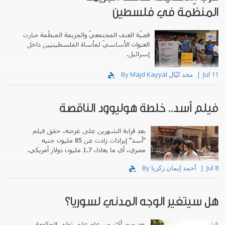
المنظّمة في فلسطين
قضيّة العنف المجتمعيّ والجريمة المنظّمة صارت
العنوان الأساسيّ لمأساة الفلسطينيين داخل
إسرائيل.
Jul 11
By Majd Kayyal مجد كيّال
فيلم أسد.. خلطة هوليوود الناقصة
بعد قرابة الشهرين على عرضه، حقق فيلم
"أسد" إيرادات زادت عن 85 مليون جنيه
مصري، أي ما يعادل 1.7 مليون دولار أمريكي.
Jul 8
By أحمد إيمان زكريا
هل سيتغير الوجه المدني لسوريا؟
بعد مرور أكثر من عامٍ على تولي الحكومة