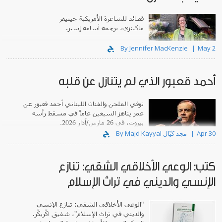
قصائد للشاعرة الأمريكية جينيفر
ماكينزي، ترجمة أسامة إسبر.
By Jennifer MacKenzie
May 2
أحمد قعبور الذي لم يتنازل عن قلبه
توفي الملحن والفنان اللبناني أحمد قعبور عن
عمر يناهز السبعين عاماً في مسقط رأسه
بيروت، في 26 مارس/آذار 2026.
Apr 30
By Majd Kayyal مجد كيّال
كتب: الوعي الأخلاقي الشقي: تنازع
الإنسي والديني في تراث الإسلام
"الوعي الأخلاقي الشقي: تنازع الإنسي
والديني في تراث الإسلام"، شفيق اكّريكّر.