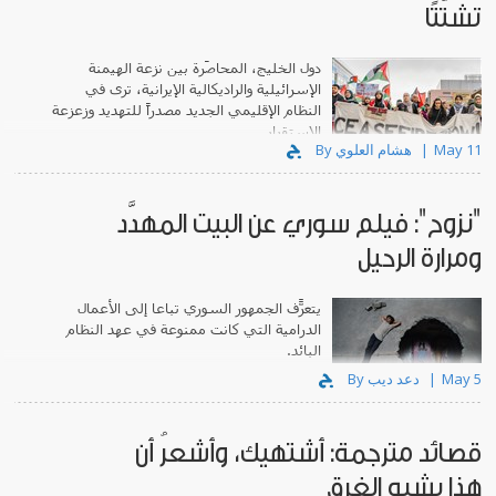
تشتّتًا
دول الخليج، المحاصَرة بين نزعة الهيمنة
الإسرائيلية والراديكالية الإيرانية، ترى في
النظام الإقليمي الجديد مصدراً للتهديد وزعزعة
الاستقرار.
May 11
By هشام العلوي
"نزوح": فيلم سوري عن البيت المهدَّد
ومرارة الرحيل
يتعرّف الجمهور السوري تباعاً إلى الأعمال
الدرامية التي كانت ممنوعة في عهد النظام
البائد.
May 5
By دعد ديب
قصائد مترجمة: أشتهيك، وأشعرُ أن
هذا يشبه الغرق