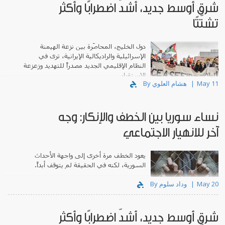
شرق أوسط جديد، أشدّ اضطرابًا وأكثر
تشتّتًا
دول الخليج، المحاصَرة بين نزعة الهيمنة
الإسرائيلية والراديكالية الإيرانية، ترى في
النظام الإقليمي الجديد مصدراً للتهديد وزعزعة
الاستقرار.
May 11
By هشام العلوي
نساء سوريا بين الخطف والإنكار: وجه
آخر للانهيار الاجتماعي
يعود الخطف مرة أخرى إلى واجهة الأحداث
السورية، لكنه في الحقيقة لم يتوقف أبداً.
May 20
By وداد سلوم
شرق أوسط جديد، أشدّ اضطرابًا وأكثر