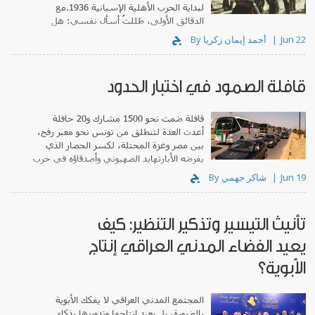
لبداية الحرب الأهلية الإسبانية 1936.مع
الدقائق الأولى، ظللتُ أسأل نفسي: هل
سينتصر الفيلم للثورة الإسبانية؟
Jun 22
By أحمد إيمان زكريا
قافلة الصمود في اختبار الحدود
قافلة ضمت نحو 1500 مشارك و20 حافلة
أعدت العدة لتنطلق من تونس نحو معبر رفح،
بين مصر وغزة المحتلة، لكسر الحصار الذي
يفرضه الأبارتهايد الصهيوني وأصدقاؤه في حرب
الإبادة التي يسلطها على الفلسطينيين.
Jun 19
By شاكر جهمي
تأنيث التيسير وتذكير التنظير: كيف
يعيد الفضاء المدني العراقي إنتاج
الأبوية؟
المجتمع المدني العراقي لا يفكك الأبوية
بالضرورة، بل يعيد إنتاجها وتدويرها بذكاء