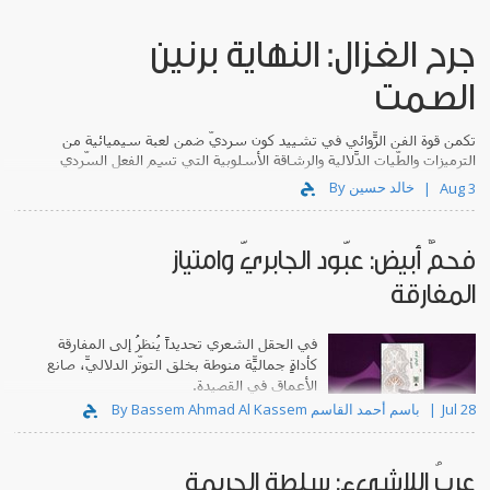
جرح الغزال: النهاية برنين
الصمت
تكمن قوة الفن الرّوائي في تشييد كونٍ سرديّ ضمن لعبة سيميائية من
الترميزات والطّيات الدّلالية والرشاقة الأسلوبية التي تَسِم الفعل السّردي
في الامتدادات والتضاريس التي يبتكرها.
By خالد حسين
Aug 3
فحمٌ أبيض: عبّود الجابريّ وامتياز
المفارقة
في الحقل الشعري تحديداً يُنظرُ إلى المفارقة
كأداةٍ جماليّة منوطةٍ بخلق التوتّر الدلاليّ، صانعِ
الأعماق في القصيدة.
Jul 28
By Bassem Ahmad Al Kassem باسم أحمد القاسم
عربُ اللاشيء: سلطة الجريمة