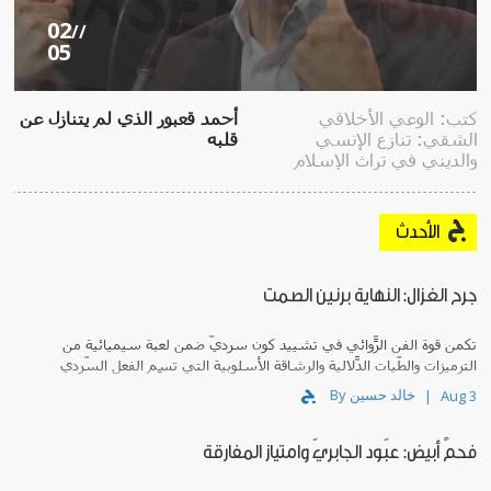
02
//
05
كتب: الوعي الأخلاقي
أحمد قعبور الذي لم يتنازل عن
الشقي: تنازع الإنسي
قلبه
والديني في تراث الإسلام
الأحدث
جرح الغزال: النهاية برنين الصمت
تكمن قوة الفن الرّوائي في تشييد كونٍ سرديّ ضمن لعبة سيميائية من
الترميزات والطّيات الدّلالية والرشاقة الأسلوبية التي تَسِم الفعل السّردي
في الامتدادات والتضاريس التي يبتكرها.
By خالد حسين
Aug 3
فحمٌ أبيض: عبّود الجابريّ وامتياز المفارقة