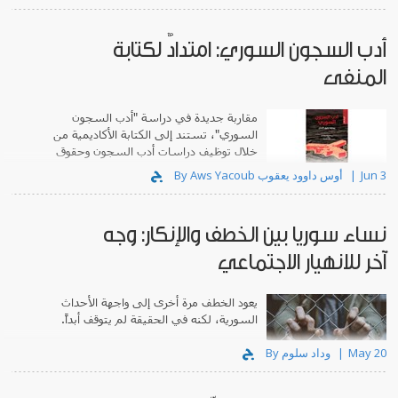
أدب السجون السوري: امتدادٌ لكتابة
المنفى
مقاربة جديدة في دراسة "أدب السجون
السوري"، تستند إلى الكتابة الأكاديمية من
خلال توظيف دراسات أدب السجون وحقوق
الإنسان.
Jun 3
By Aws Yacoub أوس داوود يعقوب
نساء سوريا بين الخطف والإنكار: وجه
آخر للانهيار الاجتماعي
يعود الخطف مرة أخرى إلى واجهة الأحداث
السورية، لكنه في الحقيقة لم يتوقف أبداً.
May 20
By وداد سلوم