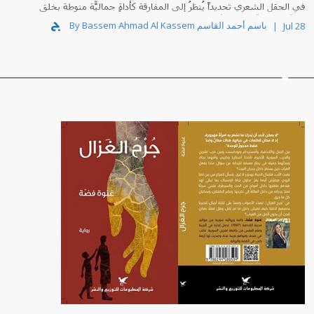
في الحقل الشعري تحديداً يُنظرُ إلى المفارقة كأداةٍ جماليّة منوطةٍ بخلق
التوتّر الدلاليّ، صانعِ الأعماق في القصيدة.
By Bassem Ahmad Al Kassem باسم أحمد القاسم
Jul 28