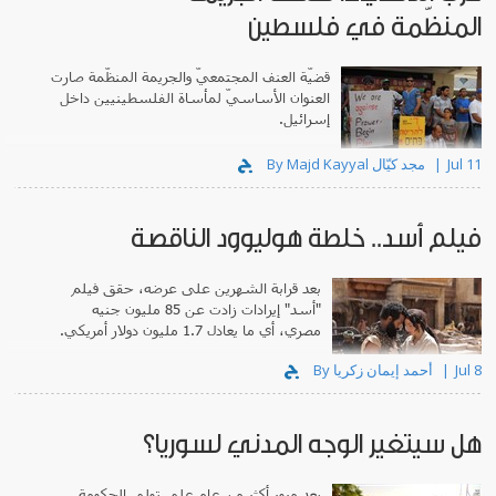
المنظّمة في فلسطين
قضيّة العنف المجتمعيّ والجريمة المنظّمة صارت
العنوان الأساسيّ لمأساة الفلسطينيين داخل
إسرائيل.
Jul 11
By Majd Kayyal مجد كيّال
فيلم أسد.. خلطة هوليوود الناقصة
بعد قرابة الشهرين على عرضه، حقق فيلم
"أسد" إيرادات زادت عن 85 مليون جنيه
مصري، أي ما يعادل 1.7 مليون دولار أمريكي.
Jul 8
By أحمد إيمان زكريا
هل سيتغير الوجه المدني لسوريا؟
بعد مرور أكثر من عامٍ على تولي الحكومة