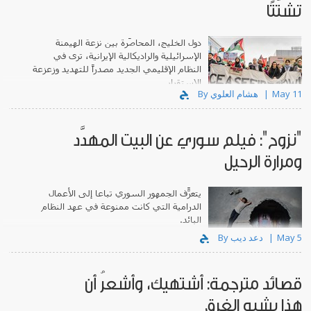
تشتّتًا
دول الخليج، المحاصَرة بين نزعة الهيمنة
الإسرائيلية والراديكالية الإيرانية، ترى في
النظام الإقليمي الجديد مصدراً للتهديد وزعزعة
الاستقرار.
May 11
By هشام العلوي
"نزوح": فيلم سوري عن البيت المهدَّد
ومرارة الرحيل
يتعرّف الجمهور السوري تباعاً إلى الأعمال
الدرامية التي كانت ممنوعة في عهد النظام
البائد.
May 5
By دعد ديب
قصائد مترجمة: أشتهيك، وأشعرُ أن
هذا يشبه الغرق