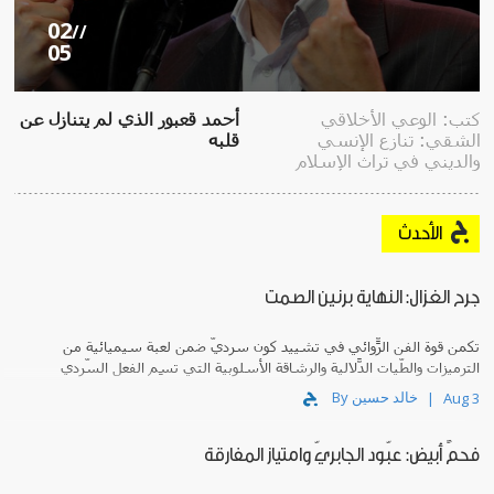
02
//
05
كتب: الوعي الأخلاقي
أحمد قعبور الذي لم يتنازل عن
الشقي: تنازع الإنسي
قلبه
والديني في تراث الإسلام
الأحدث
جرح الغزال: النهاية برنين الصمت
تكمن قوة الفن الرّوائي في تشييد كونٍ سرديّ ضمن لعبة سيميائية من
الترميزات والطّيات الدّلالية والرشاقة الأسلوبية التي تَسِم الفعل السّردي
في الامتدادات والتضاريس التي يبتكرها.
By خالد حسين
Aug 3
فحمٌ أبيض: عبّود الجابريّ وامتياز المفارقة