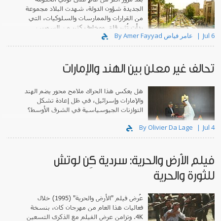
الجديدة شؤون الدولة، شهدت البلاد مجموعة
من القرارات والممارسات والسلوكيات، التي
بدأت تُثير قلق ومخاوف كثير من السوريين.
Jul 6
By Amer Fayyad عامر فياض
تحالف غير معلن بين الهند والإمارات
هل يعكس هذا الحراك ملامح محور يضم الهند
والإمارات وإسرائيل، في ظل إعادة تشكل
التوازنات الجيوسياسية في الشرق الأوسط؟
By Olivier Da Lage
Jul 4
فيلم الأرض والحرية: سردية كِن لوتش
للثورة والحرية
عُرض فيلم "الأرض والحرية" (1995) خلال
فعاليات هذا العام من مهرجان كان، بنسخة
4K. وتزامن عرض الفيلم مع الذكرى التسعين