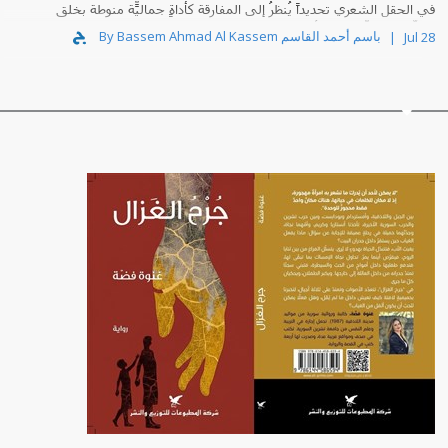
في الحقل الشعري تحديداً يُنظرُ إلى المفارقة كأداةٍ جماليّة منوطةٍ بخلق
التوتّر الدلاليّ، صانعِ الأعماق في القصيدة.
By Bassem Ahmad Al Kassem باسم أحمد القاسم
Jul 28