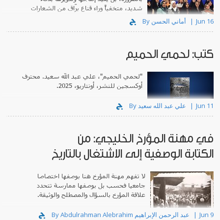
شديد، متخفياً وراء قناع برّاق من الشعارات
التقدمية.
Jun 16
By أماني الحسن
كتب: لحمي الحميم
"لحمي الحميم"، علي عبد الله سعيد. محترف
أوكسجين للنشر، أونتاريو، 2025.
Jun 11
By علي عبد الله سعيد
في مهنة المؤرخ الخليجي: من
الكتابة الوصفية إلى الاشتغال بالتاريخ
لا تفهم مهنة المؤرخ هنا بوصفها اختصاصا
جامعيا فحسب بل بوصفها ممارسة تتحدد
علاقة المؤرخ بالسؤال والمصطلح والوثيقة.
Jun 9
By Abdulrahman Alebrahim عبد الرحمن الإبراهيم