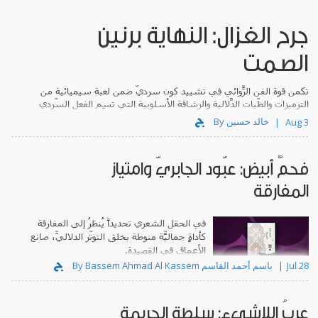
جرح الغزال: النهاية برنين
الصمت
تكمن قوة الفن الرّوائي في تشييد كونٍ سرديّ ضمن لعبة سيميائية من
الترميزات والطّيات الدّلالية والرشاقة الأسلوبية التي تَسِم الفعل السّردي
في الامتدادات والتضاريس التي يبتكرها.
By خالد حسين
Aug 3
فحمٌ أبيض: عبّود الجابريّ وامتياز
المفارقة
في الحقل الشعري تحديداً يُنظرُ إلى المفارقة
كأداةٍ جماليّة منوطةٍ بخلق التوتّر الدلاليّ، صانعِ
الأعماق في القصيدة.
Jul 28
By Bassem Ahmad Al Kassem باسم أحمد القاسم
عربُ اللاشيء: سلطة الجريمة