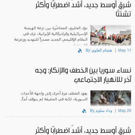
شرق أوسط جديد، أشدّ اضطرابًا وأكثر
تشتّتًا
دول الخليج، المحاصَرة بين نزعة الهيمنة
الإسرائيلية والراديكالية الإيرانية، ترى في
النظام الإقليمي الجديد مصدراً للتهديد وزعزعة
الاستقرار.
May 11
By هشام العلوي
نساء سوريا بين الخطف والإنكار: وجه
آخر للانهيار الاجتماعي
يعود الخطف مرة أخرى إلى واجهة الأحداث
السورية، لكنه في الحقيقة لم يتوقف أبداً.
May 20
By وداد سلوم
شرق أوسط جديد، أشدّ اضطرابًا وأكثر