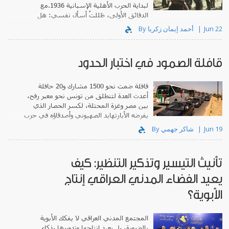
لبداية الحرب الأهلية الإسبانية 1936.مع
الدقائق الأولى، ظللتُ أسأل نفسي: هل
سينتصر الفيلم للثورة الإسبانية؟
Jun 22
By أحمد إيمان زكريا
قافلة الصمود في اختبار الحدود
قافلة ضمت نحو 1500 مشارك و20 حافلة
أعدت العدة لتنطلق من تونس نحو معبر رفح،
بين مصر وغزة المحتلة، لكسر الحصار الذي
يفرضه الأبارتهايد الصهيوني وأصدقاؤه في حرب
الإبادة التي يسلطها على الفلسطينيين.
Jun 19
By شاكر جهمي
تأنيث التيسير وتذكير التنظير: كيف
يعيد الفضاء المدني العراقي إنتاج
الأبوية؟
المجتمع المدني العراقي لا يفكك الأبوية
بالضرورة، بل يعيد إنتاجها وتدويرها بذكاء