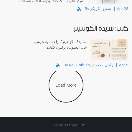
المركز العربي للأبحاث ودراسة السياسات،
بيروت، 2025.
Apr 28
By شفيق اكريكر
كتب: سيدة الكونتينر
"سيدة الكونتينر"، راجي بطحيش.
خان الجنوب، برلين، 2025.
Apr 9
By Raji Bathish راجي بطحيش
Load More
Open sitemap