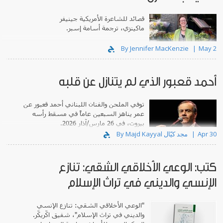
قصائد للشاعرة الأمريكية جينيفر
ماكينزي، ترجمة أسامة إسبر.
By Jennifer MacKenzie
May 2
أحمد قعبور الذي لم يتنازل عن قلبه
توفي الملحن والفنان اللبناني أحمد قعبور عن
عمر يناهز السبعين عاماً في مسقط رأسه
بيروت، في 26 مارس/آذار 2026.
Apr 30
By Majd Kayyal مجد كيّال
كتب: الوعي الأخلاقي الشقي: تنازع
الإنسي والديني في تراث الإسلام
"الوعي الأخلاقي الشقي: تنازع الإنسي
والديني في تراث الإسلام"، شفيق اكّريكّر.