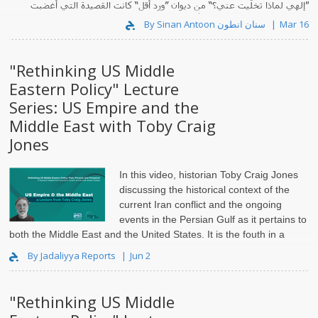
”إلهي لماذا تخلّيت عني؟“ من ديوان ”ورد أقل“ كانت القصيدة التي أغضبت
المحتسبين كما يظهر الفديو أدناه. نعيد نشر..
By Sinan Antoon سنان انطون
Mar 16
"Rethinking US Middle
Eastern Policy" Lecture
Series: US Empire and the
Middle East with Toby Craig
Jones
In this video, historian Toby Craig Jones
discussing the historical context of the
current Iran conflict and the ongoing
events in the Persian Gulf as it pertains to
both the Middle East and the United States. It is the fouth in a
series that aims to educate the public about the history, past an..
By Jadaliyya Reports
Jun 2
"Rethinking US Middle