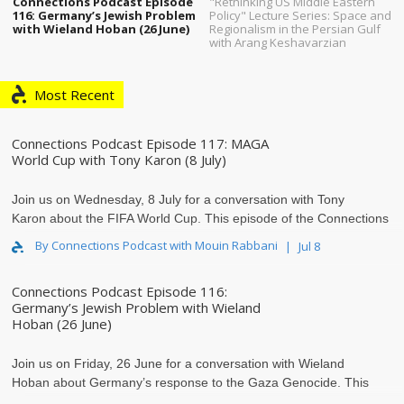
Connections Podcast Episode
"Rethinking US Middle Eastern
116: Germany’s Jewish Problem
Policy" Lecture Series: Space and
with Wieland Hoban (26 June)
Regionalism in the Persian Gulf
with Arang Keshavarzian
Most Recent
Connections Podcast Episode 117: MAGA
World Cup with Tony Karon (8 July)
Join us on Wednesday, 8 July for a conversation with Tony
Karon
about the FIFA World Cup. This episode of the Connections
podcast examines how and why the current World C..
By Connections Podcast with Mouin Rabbani
Jul 8
Connections Podcast Episode 116:
Germany’s Jewish Problem with Wieland
Hoban (26 June)
Join us on Friday, 26 June for a conversation with Wieland
Hoban
about Germany’s response to the Gaza Genocide. This
episode of the Connections podcast examines how the G..