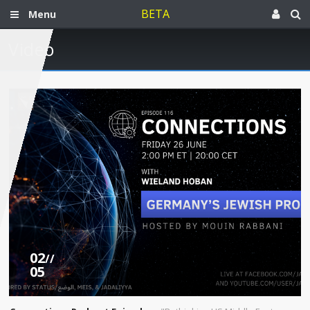
BETA
Menu
Video
02
//
05