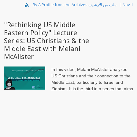
By A Profile from the Archives ملف من الأرشيف
Nov 1
"Rethinking US Middle
Eastern Policy" Lecture
Series: US Christians & the
Middle East with Melani
McAlister
In this video, Melani McAlister analyzes
US Christians and their connection to the
Middle East, particularly to Israel and
Zionism. It is the third in a series that aims
to educate the public about the history, past and present, of the
US relationship with the Middle East from different perspect..
By Jadaliyya Reports
May 26
Jadaliyya Co-Editor Noura
Erakat Discusses Anti-