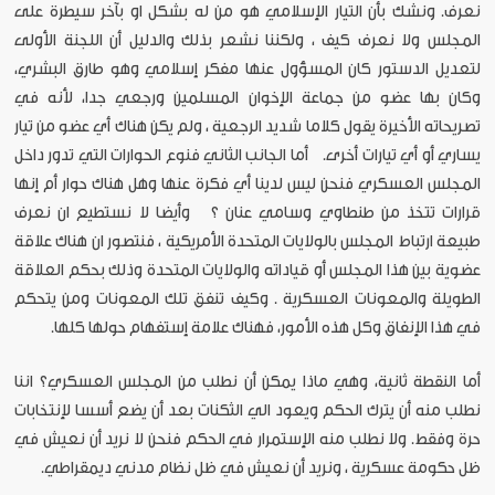
نعرف. ونشك بأن التيار الإسلامي هو من له بشكل او بآخر سيطرة على
المجلس ولا نعرف كيف ، ولكننا نشعر بذلك والدليل أن اللجنة الأولى
لتعديل الدستور كان المسؤول عنها مفكر إسلامي وهو طارق البشري،
وكان بها عضو من جماعة الإخوان المسلمين ورجعي جدا، لأنه في
تصريحاته الأخيرة يقول كلاما شديد الرجعية ، ولم يكن هناك أي عضو من تيار
يساري أو أي تيارات أخرى. أما الجانب الثاني فنوع الحوارات التي تدور داخل
المجلس العسكري فنحن ليس لدينا أي فكرة عنها وهل هناك حوار أم إنها
قرارات تتخذ من طنطاوي وسامي عنان ؟ وأيضا لا نستطيع ان نعرف
طبيعة ارتباط المجلس بالولايات المتحدة الأمريكية ، فنتصور ان هناك علاقة
عضوية بين هذا المجلس أو قياداته والولايات المتحدة وذلك بحكم العلاقة
الطويلة والمعونات العسكرية . وكيف تنفق تلك المعونات ومن يتحكم
في هذا الإنفاق وكل هذه الأمور، فهناك علامة إستفهام حولها كلها.
أما النقطة ثانية، وهي ماذا يمكن أن نطلب من المجلس العسكري؟ اننا
نطلب منه أن يترك الحكم ويعود الي الثكنات بعد أن يضع أسسا لإنتخابات
حرة وفقط. ولا نطلب منه الإستمرار في الحكم فنحن لا نريد أن نعيش في
ظل حكومة عسكرية ، ونريد أن نعيش في ظل نظام مدني ديمقراطي.