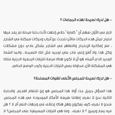
- هل لديك نصيحة لهذه الجماعات ؟
لازم في الأول نفهم أن " كفاية" خلاص إنتهت لأننا دخلنا مرحلة لم يعد فيها
احتياج لمثل هذه الحركات فالآن نتحدث عن أحزاب وحركات ممكنة في الشارع
، مع إمكانية الإحتجاج والتظاهر في الشارع بشكل عادي دون مشكلات
وكل هذا. ولا أظن إنني قادر علي توجيه مثل تلك النصيحة ، وانما الشئ
الوحيد الذي أتمناه هو أن لا تكون هناك فرصة للتيارات الرجعية الدينية فتلك
هي المشكلة الآن، محاولة بعض التيارات الدينية ركوب الوضع الحالي.
- هل لديك نصيحة للمجلس الأعلى للقوات المسلحة؟
هذا السؤال جميل جدا. أولا هذا المجلس هو إبن للنظام القديم. والحاجة
الثانية نحن لا نعرف إطلاقا طبيعة الأفكار الموجودة في هذه المجلس.
فنحن لا نعرف كيف يفكرون وهل هناك إختلاف في وجهات النظر أم لا ؟ هل
فيه يسار ويمين ؟ لا نعرف . وما هي التيارات المسيطرة على المجلس؟ لا