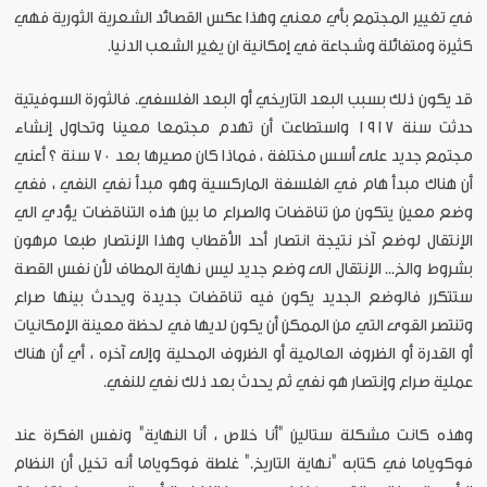
في تغيير المجتمع بأي معني وهذا عكس القصائد الشعرية الثورية فهي
كثيرة ومتفائلة وشجاعة في إمكانية ان يغير الشعب الدنيا.
قد يكون ذلك بسبب البعد التاريخي أو البعد الفلسفي. فالثورة السوفيتية
حدثت سنة ١٩١٧ واستطاعت أن تهدم مجتمعا معينا وتحاول إنشاء
مجتمع جديد على أسس مختلفة ، فماذا كان مصيرها بعد ٧٠ سنة ؟ أعني
أن هناك مبدأ هام في الفلسفة الماركسية وهو مبدأ نفي النفي ، ففي
وضع معين يتكون من تناقضات والصراع ما بين هذه التناقضات يؤدي الي
الإنتقال لوضع آخر نتيجة انتصار أحد الأقطاب وهذا الإنتصار طبعا مرهون
بشروط والخ... الإنتقال الى وضع جديد ليس نهاية المطاف لأن نفس القصة
ستتكرر فالوضع الجديد يكون فيه تناقضات جديدة ويحدث بينها صراع
وتنتصر القوى التي من الممكن أن يكون لديها في لحظة معينة الإمكانيات
أو القدرة أو الظروف العالمية أو الظروف المحلية وإلى آخره ، أي أن هناك
عملية صراع وإنتصار هو نفي ثم يحدث بعد ذلك نفي للنفي.
وهذه كانت مشكلة ستالين "أنا خلاص ، أنا النهاية" ونفس الفكرة عند
فوكوياما في كتابه "نهاية التاريخ." غلطة فوكوياما أنه تخيل أن النظام