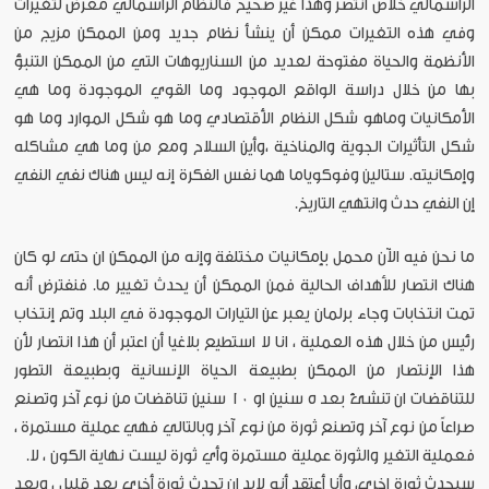
الرأسمالي خلاص انتصر وهذا غير صحيح فالنظام الرأسمالي معرض لتغيرات
وفي هذه التغيرات ممكن أن ينشأ نظام جديد ومن الممكن مزيج من
الأنظمة والحياة مفتوحة لعديد من السناريوهات التي من الممكن التنبؤ
بها من خلال دراسة الواقع الموجود وما القوي الموجودة وما هي
الأمكانيات وماهو شكل النظام الأقتصادي وما هو شكل الموارد وما هو
شكل التأثيرات الجوية والمناخية ،وأين السلاح ومع من وما هي مشاكله
وإمكانيته. ستالين وفوكوياما هما نفس الفكرة إنه ليس هناك نفي النفي
إن النفي حدث وانتهي التاريخ.
ما نحن فيه الآن محمل بإمكانيات مختلفة وإنه من الممكن ان حتى لو كان
هناك انتصار للأهداف الحالية فمن الممكن أن يحدث تغيير ما. فنفترض أنه
تمت انتخابات وجاء برلمان يعبر عن التيارات الموجودة في البلد وتم إنتخاب
رئيس من خلال هذه العملية ، انا لا استطيع بلاغيا أن اعتبر أن هذا انتصار لأن
هذا الإنتصار من الممكن بطبيعة الحياة الإنسانية وبطبيعة التطور
للتناقضات ان تنشئ بعد ٥ سنين او ١٠ سنين تناقضات من نوع آخر وتصنع
صراعاً من نوع آخر وتصنع ثورة من نوع آخر وبالتالي فهي عملية مستمرة ،
فعملية التغير والثورة عملية مستمرة وأي ثورة ليست نهاية الكون ، لا.
سيحدث ثورة اخرى، وأنا أعتقد أنه لابد ان تحدث ثورة أخرى بعد قليل ، وبعد