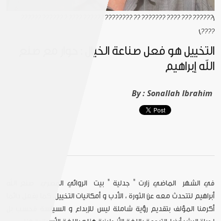
[?????? ??? ???? ??????? ?? ???????? ?????? ???? ? ?????? ??????
????]
التخييل هو فعل صناعة الخيال : حوار مع صنع
الله إبراهيم
By :
Sonallah Ibrahim
في الشهر الماضي زارت " جدلية " بيت الروائي المصري صنع الله
أبراهيم لتتحدث معه عن الثورة ، الأدب و أمكانيات التخييل. كما يفعل دائما
أكرمنا المؤلف بتقديم رؤية شاملة ليس للإبداع و السياسة فحسب بل