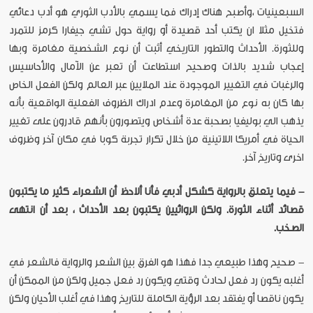
السبعينيات ،وأصبح هناك إدراك فما يسمي بالأدب الثوري هو أدب دعائي
فتخيل مثلا ان يكتب أحد قصيدة أو رواية حول تشي جيفارا كرمز للتمرد
وللثورة. الأحداث والتطور التاريخي أثبت أن نوع الشخصية مغامرة وبها
إعجاب شديد بالذات وصحيح استطاعت أن تعبر عن الآمال والأحاسيس
والرغبات في التغيير الموجودة عند الملايين عبر العالم ولكن الفعل الخاص
بها كان به نوع من المغامرة وعدم ادراك الظروف الفعلية الواقعية بأنه
يذهب الي بوليفيا بصحبة عدة أشخاص ويتصورون بأنهم قادرون على تغيير
الحياة في أمريكا اللاتينية من خلال تكرار تجربة كوبا في مكان آخر وظروف
اخرى وتاريخ آخر.
- فيما يتعلق بالرواية كشكل أدبي فأنا ألاحظ أن الشعراء كثير ما يكتبون
قصائد أثناء الثورة. ولكن الروائيين يكتبون بعد الأحداث ، بعد أن انتهى
الصخب.
- صحيح وهذا طبيعي جدا فهذا هو الفرق بين الشعر والرواية فالشعر في
أغلبه يكون رد فعل لحادث وقتي ويكون رد فعل جميل ولكن من الممكن أن
يكون ناقصا أو يفتقد بعد الرؤية الكاملة للتاريخ وهذا في أغلب الأحيان ولكن