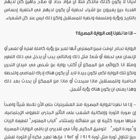
احيانا لا يكون كذلك فاتذكر مثلا أن فؤاد حداد أو صلاح جاهين كان لديهم
القدرة حين يعبرون عن اشياء لحظية أن يكون لديهم في الخلفية إحساس
بالتاريخ ورؤية وفلسفة ونظرة للمستقبل ولكن ذلك ليس عند كل الشعراء.
- اذا ما نظرنا إلى الرواية المصرية؟
الرواية تحتاج لوقت فمن المفترض أنها تعبر عن رؤية كاملة لفترة أو لعصر أو
لإنسان في لحظة أو شئ مثل ذلك وبالتالي يجب أن يدخل في ذلك التطور
ومثلا انا كروائي من الممكن أن أكتب رواية عن شخص في ميدان التحرير
ولكن تلك الرواية لكي تكون جيدة لابد أن يكون هناك إدراك للماضي وللحظة
الحاضرة وللمستقبل ماذا سيحدث أو ماذا من الممكن أن يحدث بعد ذلك
وهذا يعني ان يكون هناك رؤية أشمل.
- إذا ما نظرنا للرواية المصرية منذ العشرينيات حتي الآن نلاحظ شيئاً واضحاً
إن صورة الثورة وإمكانية الشعب على التأثير الجذري للظروف الإجتماعية،
فنراها صورة كئيبة او غير متفائلة بإستثناء "الباب المفتوح" للطيفة الزيات
و"عودة الروح" لتوفيق الحكيم، وأنا في تقديري ان باقي الروايات المصرية
حين تتناول ثورة مثل ثورة ١٩١٩ أو ١٩٥٢ فإنها تطرح فكرة أن الثورة تفشل