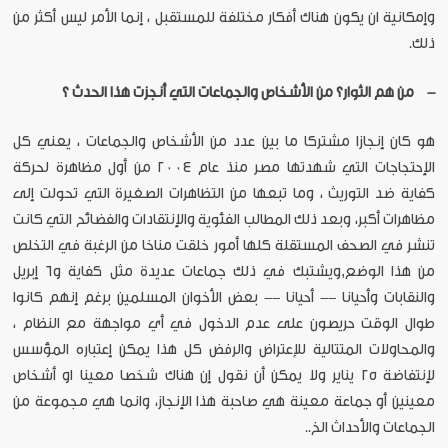
وإمكانية ان يكون هناك أفكار مختلفة للمستقبل ، إنما الأمر ليس أكثر من
ذلك.
- من هم الثوار؟ من الأشخاص والجماعات التي أنجزت هذا الحدث ؟
هو كان إنجازا مشتركا ما بين عدد من الأشخاص والجماعات ، يعني كل
الإحتجاجات التي شهدتها مصر منذ عام ٢٠٠٤ من أول مظاهرة لحركة
كفاية ضد التوريث ، وما تبعها من التظاهرات الصغيرة التي تحولت إلى
مظاهرات أكبر، وبعد ذلك المطالب الفئوية والإنتقادات والفضائح التي كانت
تنشر في الصحف المستقلة كلها أمور خلقت مناخا من الرغبة في التخلص
من هذا الوضع,ويشتبك في ذلك جماعات عديدة مثل كفاية و٦ إبريل
والنقابات وأحيانا -- أحيانا -- بعض الأخوان المسلمين برغم إنهم كانوا
طوال الوقت حريصون على عدم الدخول في أي مواجهة مع النظام ،
والمحاولات المتتالية للإعتراض والرفض كل هذا يمكن إعتباره المؤسس
لإنتفاضة ٢٥ يناير ولا يمكن أن نقول إن هناك شخصا معينا او أشخاص
معينين أو جماعة معينة هي صاحبة هذا الإنجاز، وانما هي مجموعة من
الجماعات والأحداث الخ..