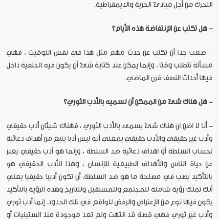
التحرك من أجل مبادئ الحرية والديمقراطية.
- هل تكتب عن الإنتفاضة هذه الأيام؟
- صعب جدا أن تكتب عن حدث مهم مثل هذا في نفس التوقيت ، فهي
مسألة تتطلب وقتا ، وإنما يمكن عند كتابة شئ أن يكون فيه الخلفية داخل
فيها أحداث النصف قرن الماضي.
- هل هناك شئ من الممكن أن نسميه بالأدب الثوري؟
- أنا لا اظن ان هناك شئ يسمى بالأدب الثوري ، فهناك شيئان أدب حقيقي
وأدب غير حقيقي والأدب حقيقي بمعني أنه ليس أدبا ينبع من أهداف دعائية
لحساب السلطة أو اهداف دعائية ضد السلطة ، وإنما هو أدب حقيقي يعبر
عن حياة الناس والأهداف الطبيعية للإنسان ، وهذا الأدب الحقيقي هو
بالتأكيد يصب في مصلحة ما هو ضد السلطة. أن تكون أديبا حقيقيا يعني
أنك تملك رؤية شاملة للمجتمع وللمستقبل وللتاريخ وهذه الرؤية بالتأكيد
يكون فيها نوع من الإعتراض والرفض للواقع في تلك الحدود. إنما أدب ثوري
وأدب غير ثوري فهي قصة قد انتهت ولم تعد موجودة منذ الستينيات أو