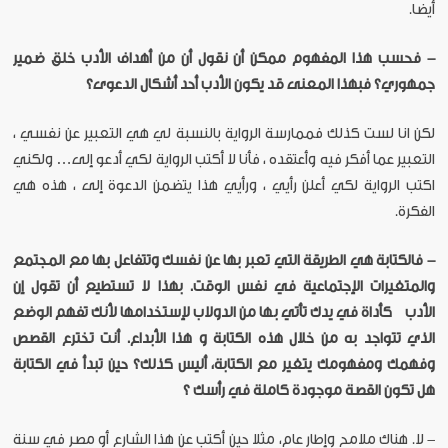
أيضا.
- فحسب هذا المفهوم ممكن أن نقول أن من أهداف الأدب خلق ضمير
جمهوري؟ فبهذا المعنى قد يكون الأدب أحد أشكال الدعوى؟
لكن انا لست كذلك فممارسة الرواية بالنسبة لي هي التعبير عن نفسي ،
التعبير عما أفكر فيه وأعتقده ، فأنا لا أكتب الرواية لكي أدعو إلى… ولكني
اكتب الرواية لكي أعلن رأيي ، ورأيي هذا يتضمن الدعوة إلى ، هذه هي
الفكرة.
- فالكتابة هي الطريقة التي تعبر بها عن نفسك وتتفاعل بها مع المجتمع
والمتغيرات الإجتماعية في نفس الوقت. بهذا لا تستطيع أن تقول إن
الأدب كأداة في يدك تأتي بها من الدولاب لإستخدامها لأنك تفهم الوضع
الذي تتواجد به من خلال هذه الكتابة و هذا الأبداع. أنت تخترع القصص
وفهمك ومفهومك يتغير مع الكتابة، أليس كذلك؟ حين تبدأ في الكتابة
هل تكون القصة موجودة كاملة في رأسك ؟
- لا. هناك ملامح وإطار عام، مثلا حين أكتب عن هذا الشارع أو مصر في سنة