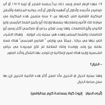
19 فهذا الإطار العام وبعد ذلك نبدأ بدراسة الشارع أو ثورة ١٩١٩ أو أي
موضوع فأدرسه وأحاول أن أفهمه وأحاول أن أرى جوانبه المختلفة وأشغل
الماكينة الثقافية التي كونتها عبر٧٠ سنة فتعمل هذه الماكينة في
موازنة تلك الأمور ومقارنتها ببعضها وإدارك أين يكمن الشئ الرئيسي واين
الثانوي وأين التناقضات. وهنا يوجد تفكير جدلي أو ماركسي أكثر يعني أين
التناقضات والشئ المنتصر وهذه هي عملية بناء الرواية. وهناك الاشياء
التي نراها في حياتنا ، فمثلاً في روايتي " القانون الفرنسي" هناك قصة
علاقة بين واحد وواحدة وتلك العلاقة لم تكن موجودة في حياتي
الشخصية وإنما هناك تصور لإمكانية ان تتواجد بهذا الشكل وتأخذ التطور.
- الخيال؟
وهنا عملية الخيال او التخييل فأنا افضل أكثر هذه الكلمة التخييل لإن بها
فعل صناعة الخيال.
[أجرى الحوار: إليوت كولا
بمساعدة كريم عبدالراضي
]