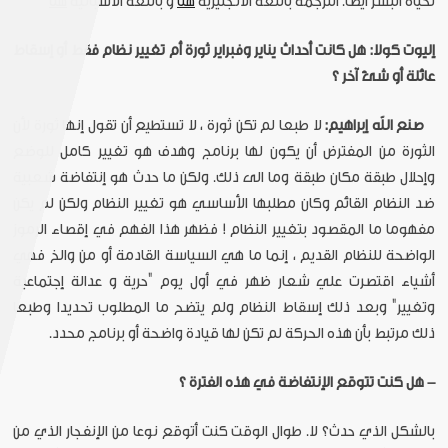
لحياة البشر أيضا. الترجمة باللغة الأنجليزية
هنا
و باللغة الأسبانية
هنا
إليوت كولا: هل كانت
أحداث يناير وفبراير ثورة أم تغيير نظام فقط أو إسقاط
عائلة أو شئ آخر ؟
صنع الله إبراهيم:
لا طبعا لم تكن ثورة ، لا تستطيع أن تقول إنها ثورة لأن
الثورة من المفترض أن يكون لها برنامج وهدف هو تغيير كامل للوضع
وإحلال طبقة مكان طبقة وما الى ذلك. ولكن ما حدث هو إنتفاضة شعبية
ضد النظام القائم وكان مطلبها الأساسي هو تغيير النظام ولكن لم يكن
مفهوما ما المقصود بتغيير النظام ! فظهر هذا الفهم في إقصاء الرموز
الواضحة للنظام القديم ، إنما ما هي السياسة القادمة أو من والخ فهي
أشياء اقتصرت علي شعار ظهر في أول يوم "حرية و عدالة إجتماعية
وتغيير" وبعد ذلك إسقاط النظام ولم يتضح ما المطلوب تحديدا وطبعا
ذلك مرتبط بأن هذه الحركة لم تكن لها قيادة واضحة أو برنامج محدد.
- هل كنت تتوقع الإنتفاضة في هذه الفترة ؟
بالشكل الذي حدث؟ لا. طوال الوقت كنت أتوقع نوعا من الإنفجار الذي من