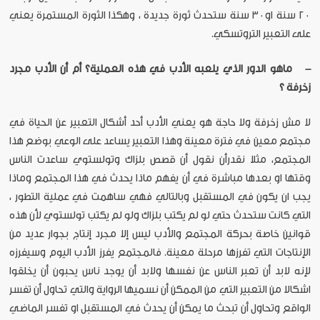
٢٠ سنة او٣٠ سنة ستحدث ثورة جديدة ، وهكذا الثورة المستمرة يعني
على التعبير التروتسكي.
- ماهو الدور الذي يلعبه الأدب في هذه العملية؟ أم أن الأدب مجرد
زخرفة ؟
لا مش زخرفة ولا حاجة هو يعني الأدب أحد أشكال التعبير عن الحياة في
مجتمع معين في فترة معينة وهذا التعبير يساعد على الوعي بوضع هذا
المجتمع، مثلا نقدرأن نقول أن قصص بلزاك وتولستوي ساعدت الناس
وقتها او بعدها مباشرة في أن يفهم ماذا يحدث في هذا المجتمع وماذا
يجب ان يكون في المستقبل وبالتالي فهي ساهمت في عملية التطور ،
التي كانت ستحدث حتي لو لم يكتب بلزاك ولو لم يكتب تولستوي لأن هذه
قوانين خاصة بحركة المجتمع والأدب ليس إلا مجرد إنتاج بجوار عديد من
الإنتاجات التي تفرزها مرحلة معينة. فالمجتمع يفرز الأدب اليوم وسيفرزه
لإنه لابد أن تعبر الناس عن نفسها ولابد أن يوجد ناس يحبون أن يخلقوا
اشكالا من التعبير التي من الممكن أن نسميها الرواية والتي تحاول أن تفسر
الواقع وتحاول أن تبحث ما يمكن أن يحدث في المستقبل او تفسر الماضي