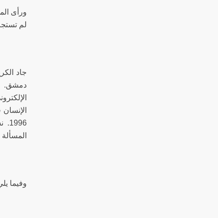
ورأى الم
لم تستجب
دمشق. عم
الإلكترو
الإنسان 
996
المسألة ا
وفيما يل