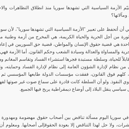
ّم الأزمة السياسية التي تشهدها سوريا منذ انطلاق التظاهرات وال
 ومآلاتها؟
ي أن أتحفظ على تعبير "الأزمة السياسية التي تشهدها سوريا"، لأن س
 ثورة من أجل الحرية والحياة الكريمة، هي المخرج من أزمة وطنية مز
حدة هي قضية حقوق الإنسان والمواطن، قضية حق السوريين في إعادة ب
ية والمساواة والعدالة وسيادة الشعب وحكم القانون. أما الأزمة فهي
قابلاً للحياة، وسلطة مستبدة فجرها استشراء الفساد وتقاسم المغانم 
من نظام لإدارة الشؤون العامة إلى نظام لإدارة الفساد وحمايته،
، كلهم فوق القانون، ففقدت مؤسسات الدولة طابعها المؤسسي ثم طا
ي النفوذ. ولو أن السلطة كانت قادرة على سماع صوت غير صوتها ل
 سياسي ينقل البلاد إلى أوضاع ديمقراطية يربح فيها الجميع.
في سوريا اليوم مسألة تناقض بين أصحاب حقوق مهضومة ومهدورة وب
شرات، ولا حل لهذا التناقض إلا بعودة الحقوقإلى أصحابها. ومعلوم أن 