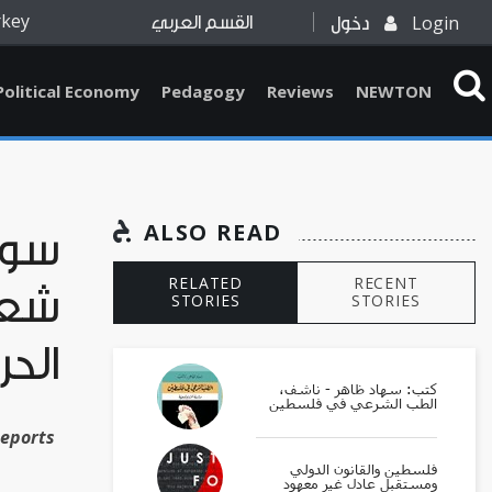
rkey
Login
دخول
القسم العربي
Political Economy
Pedagogy
Reviews
NEWTON
ALSO READ
سوري
RELATED
RECENT
شعب
STORIES
STORIES
الحر
كتب: سهاد ظاهر - ناشف،
الطب الشرعي في فلسطين
Reports
فلسطين والقانون الدولي
ومستقبل عادل غير معهود