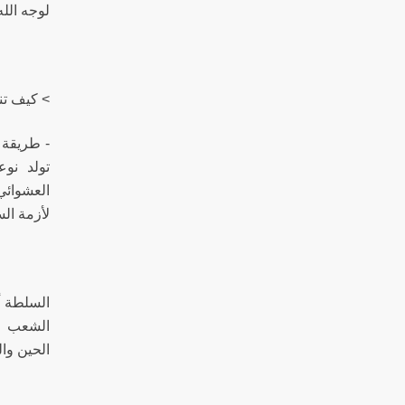
لوجه الله
> كيف تن
- طريقة 
تولد نوع
العشوائي
لأزمة الس
السلطة أن
الشعب و
الحين وال