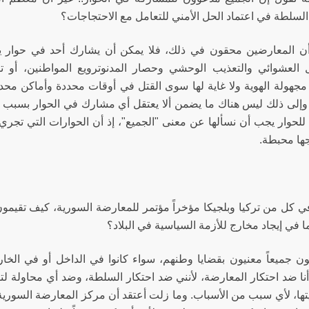
السلطة في اعتماد الحل الأمني للتعامل مع الاحتجاجات؟
أن المعارضين محقون في ذلك، فلا يمكن أن يشارك أحد في حوار ي
ل العشوائي والتعذيب الوحشي وحصار المدنوترويع المواطنين، أو ت
جهولة الهوية ولا غاية لها سوى القتل في أوقات محددة وأماكن محددة
. وإلى ذلك ليس هناك ما يضمن ألا يعتقل أي مشارك في الحوار بسبب 
لحوار يجب أن نسألها عن معنى "الجميع"، إذ أن الحوارات التي تجري 
جها محبطة.
في كل من تركيا وبلجيكا مؤخراً مؤتمر للمعارضة السورية، كيف تقيمون
 في إيجاد مخارج للأزمة السياسية في البلاد؟
ون جميعاً معنيون بقضايا وطنهم، سواء كانوا في الداخل أو في الخار
أنا ضد احتكار المعارضة، لأنني ضد احتكار السلطة، وضد أي محاولة لت
ها، لأي سبب من الأسباب. وما زلت أعتقد أن مركز المعارضة السورية كا