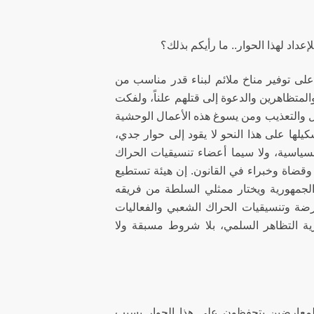
اد لهذا الحوار.. ما رأيكم بذلك؟
لى توفير مناخ ملائم لبناء قدر مناسب من
لمتظاهرين والدعوة إلى قتلهم علناً، ولفكت
قال والتعذيب ومن يسوغ هذه الأعمال الوحشية
يلها على هذا النحو لا يقود إلى حوار جدي،
سياسية، ولا سيما أعضاء تنسيقيات الحراك
قضاة وخبراء في القانون. إن هيئة تستطيع
الجمهورية ويختار ممثلي السلطة من فريقه
عارضة وتنسيقيات الحراك الشعبي والفعاليات
رية التظاهر السلمي، بلا شروط مسبقة ولا
لمعارضين يتحفظون على هذا الحوار بسبب