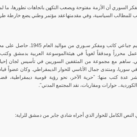
فكر السوري أن الأزمة مفتوحة ويصعب التكهن باتجاهات تطورها، ما لم
 للمطالب السياسية، وفي مقدمتهاعقد مؤتمر وطني يضع خارطة طريق ل
جاد الكريم جباعي كاتب ومفكر س
ل محرراً ومدققاً لغوياً في هيئةالموسوعة العربية بدمشق وكتب ل
ني. ساهم مع مجموعة من المثقفين السوريين في تأسيس لجان إحيا
في سوريا، ومنتدى جمال الأتاسي للحوار الديمقراطي. وكان عضواً قيا
1. نشر عدة كتب منها: "حرية الآخر، نحو رؤية قومية ديمقراطية، قضا
لكوردية.. حوارات ومقاربات، نقد المجتمع المدني".
ي النص الكامل للحوار الذي أجراه شادي جابر من دمشق للراية: