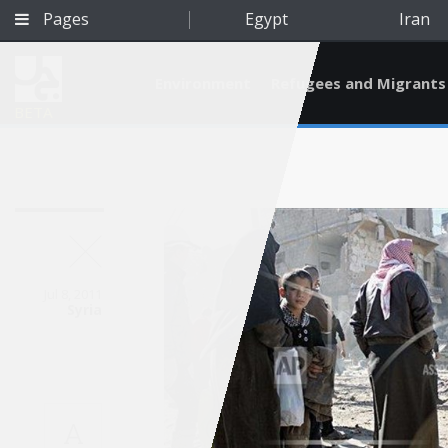
Pages
Egypt
Iran
Environment
Refugees and Migrants
BETA
Jul 8, 2011
Syria
Qatar
A