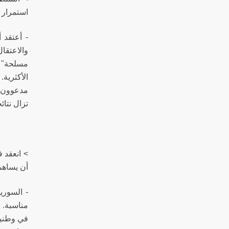
استمرار 
- أعتقد 
والاعتقا
مسلحة" م
الأكثرية
مدعوون ل
تزال نتائ
> انعقد 
أن يساهما
- السوري
مناسبة. 
في وطنيت