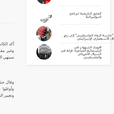
الجذور التاريخية لبرنامج
النيوليبرالية
ارسة البقاء الفلسطيني" إلى رمزٍ
اق الاستعماري الإسرائيلي
أكد الكا
اقتصاد الشهوات في
الرأسمالية المتأخرة: قراءة في
وغير مقن
السّياق الأمريكيّ
والفلسطينيّ
سينهي ال
وقال جبا
وأوغلوا 
وتغيير ا