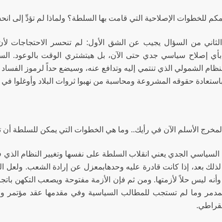
مكم للخطوات الإصلاحية التي قامت بها السلطة؟ ولماذا لم تؤدِّ إلى ان
لثاني من السؤال يجيب عن الشق الأول: لم تنحسر الاحتجاجات لأن 
أي إصلاح سياسي جدي حتى الآن، بل هيتشتري الوقت بالوعود. السلط
نظام الشمولي الذي تنتمي إليه وتدافع عنه، وسيضع حداً لرموز الفساد
 باستعادة حقوقه المشروعة ومحاسبة من نهبوا ثروات البلاد وأوغلوا في 
المخرج الأسلم الآن في رأيك.. وما هي الخطوات التي يمكن للسلطة أن ت
ح السياسي الجدي يعني انقلاب السلطة على نفسها وتغيير النظام الذ
ذلك بعد، إذا كانت قادرة عليه وحدهابمعزل عن إرادة الشعب. ولعل الس
 وأنه ليس حلاً لأزمتها. ومن ثم فإن الأزمة مفتوحة ويصعب التكهن بات
لمدمر وما لم تستجب للمطالب السياسية وفي مقدمها عقد مؤتمر وطن
قراطي.