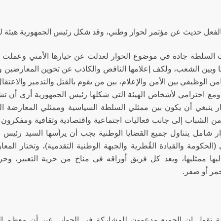
الفعل حديث عن مؤتمر لحوار وطني، وقد شكل رئيس الجمهورية هيئة للإعد
ت السلطة جادة في موضوع الحوار لعدلت عن خيارها الأمني وعملت ع
نها وبين الشعب، ولكف إعلامها الناقص والكاذب عن تخوين المعارضين وا
من الوظيفي بين الأمن والإعلام، بين من يقوم بالقتل والتدمير والاعت
 ومع احترامي لأشخاص الهيئة التي شكلها رئيس الجمهورية أرى أن تشك
ار ينبغي أن يكون بين ممثلي السلطة السياسية وممثلي المعارضة ال
ن الشباب إلى جانب فعاليات اجتماعية واقتصادية وثقافية ومفكرون و
ار شامل يتناول جميع القضايا الوطنية يجب أن يرأسها السيد رئيس 
(الحكومة والقيادة القُطرية والجبهة الوطنية التقدمية)، وتختار الم
ليها ممثليها، ويعد كل فريق أوراقه في مناخ من حرية التعبير، وح
ر أو صفر.
 تقول إن الجميع مدعوون للمشاركة في الحوار.. غير أن معظم ا