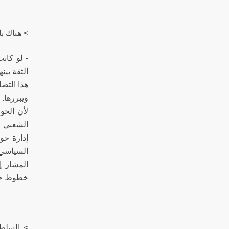
> هناك ب
- لو كان
الثقة بي
هذا التضا
ويبررها.
لأن الحو
الشعبي م
إدارة حو
السياسي 
المشار إ
خطوط حم
> السلطة