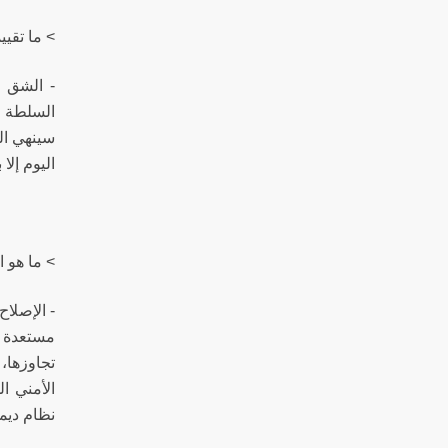
> ما تقيي
- الشق ا
السلطة ب
سينهي ال
اليوم إلا
> ما هو 
- الإصلا
مستعدة ل
تجاوزها،
الأمني ا
نظام ديم