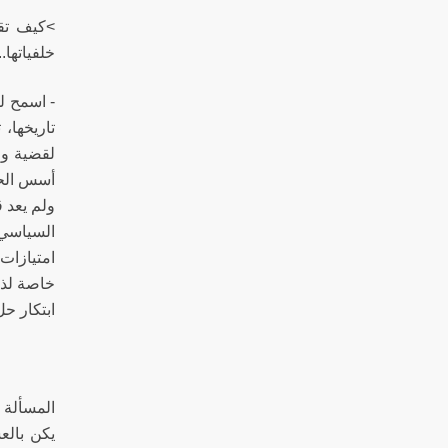
>كيف تقي
خلفياتها..
- اسمح ل
تاريخها،
لقضية وا
أسس الحر
ولم يعد 
السياسي 
امتيازات
خاصة لذو
ابتكار حل
المسألة 
يكن بالع