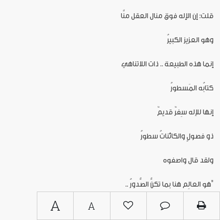
قلت: إن الإله فوق منال العقل منَّا
وهو العزيز الكبيرُ
إنما هذه الطبيعة .. ذات اللاتناهي
كتابُه المَسطورُ
إنها للإله سِفرٌ قديمٌ
ذو فصولٍ والكائناتُ سطورُ
ولقد قال واصفوه
"هو العالِم هنا بما تكنُّ الصُّدورُ ..
A
A
إنه في الجبال والبَر والبحر ..