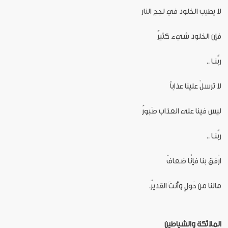
لا يطيب الخلود في لجج النار
فإن الخلود شيء كثيرُ
ربَّنـا ..
لا ترسلْ علينا عذاباً
ليس فينا على العذاب صَبورُ
ربَّنـا ..
ارْفق بنا فإنَّا ضعافٌ
مالنا من حَولٍ وأنتَ القديرُ.
الملائكة
والشياطين