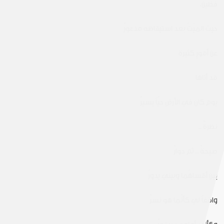
فظَّين،
حيث الميْتُ بعد استيقاظه مذعورُ
عن أمورٍ كثيرة
قد أتاها
يوم كان في الأرضِ حيَّاً يسيرُ
نظرةٌ ..
صيحةٌ .. ثم حوارٌ
بين أقساهُما وبيني يدورُ
واقفاً لي كأنَّما هو نسرٌ