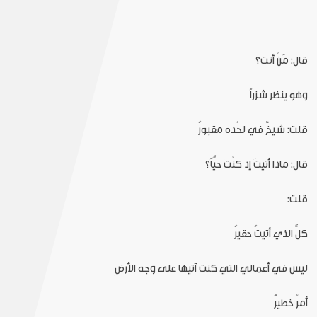
قال: مَنْ أنت؟
وهو ينظر شزراً
قلت: شيخٌ في لحْده مقبورُ
قال: ماذا أتيتَ إذ كنْتَ حيَّاً؟
قلت:
كلُّ الذي أتيتُ حقيرُ
ليس في أعمالي التي كنت آتيها على وجه الأرضِ
أمرٌ خطيرُ