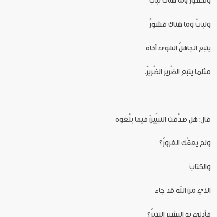
وقشورٌ وما هناك لبابٌ
ولبابٌ وما هناك قشورُ
يتبع الجاهلُ الهوى أخاه
مثلما يتبع الضَّريرَ الضَّريرُ.
قال: هل صدَّقت النبيِّينَ فيما بلَّغوه
ولم يعقْك الغرورُ؟
والكتابَ
الذي من الله قد جاء
فأدلى به البشير النذيرُ؟