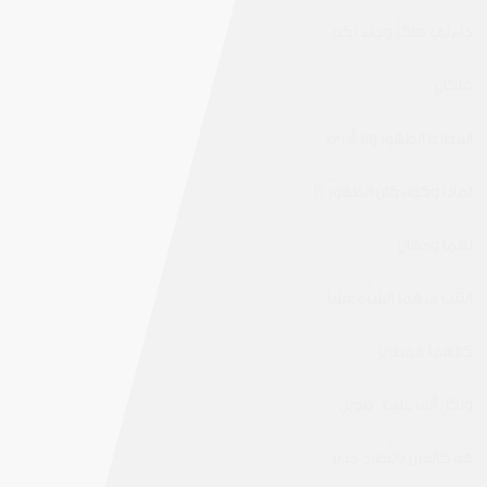
جاءني منكرٌ وجاء نكيرُ
مَلِكانِ
اسطاعا الظهورَ ولا أدري
لماذا وكيف كان الظهورُ ؟!
لهما وجهانِ
ابْتَنَتْ فيهما الشرَّةُ عِشَّاً
كلاهما قمْطَريرُ
ولكلٍ أنفٌ غليظ ٌ طويلٌ
هو كالقرن بالنِّطاح جديرُ