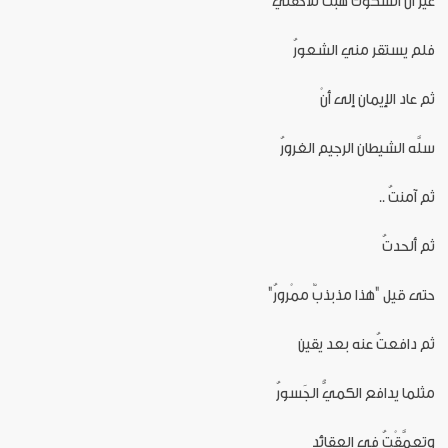
غير أن الشكوك هبَّت تلاحقني
فلم يستقر مني الشعورُ
ثم عاد الإيمان إلى أنْ
سلَّه الشيطان الرجيم الغرورُ
ثم آمنتُ ..
ثم ألحدتُ
حتى قيل "هذا مذبذبٌ ممْرورُ"
ثم دافعتُ عنه بعد يقين
مثلما يدافع الكميُّ الجَسورُ
وتعمَّقْتُ في العقائد