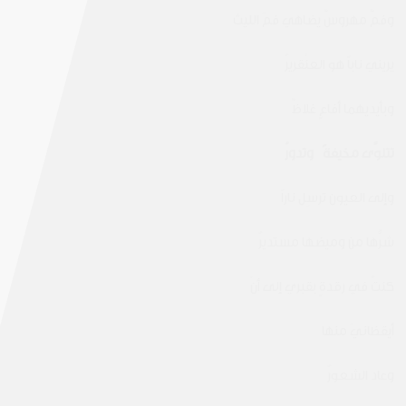
وفمٌ مهروسٌ يضاهي فمَ الليث
يريني ناباً هو العنْقريرُ
وبأيديهما أفاعٍ غلاظٌ
تتلوَّى
مخيفةً
وتدورُ
وإلى العيون ترسِل ناراً
شرُّها من وميضها مستديرُ
كنتُ في رقدةٍ بقبري إلى أنْ
أيقظانيَ منها
وعاد الشعورُ