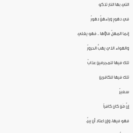
التي بها النار تذكو
في دهورٍ وراءهنَّ دهورُ
إنما المهلُ ماؤها .. فهو يغلي
والهواء الذي يهبُّ الحرورُ
تلك فيها للمجرمين عذابٌ
تلك فيها للكافرين
سعيرُ
إنَّ مَن كان كافراً
فهو فيها، وإن اعتاد أن يبرَّ،