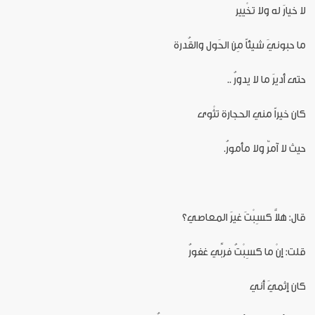
لا خيارَ له ولا تخْيير
ما حبونيَ شيئاً مِن الحَول والقُدرة
حتى أديرَ ما لا يدورُ ..
كان خيراً مني الحجارة تثْوى
حيث لا آمرٌ ولا مأمورُ.
قال: هلاَّ كسِبْتَ غيرَ المعاصي؟
قلت: إنْ ما كسِبْتُ فربِّي غفورُ
كان إثميَ أني