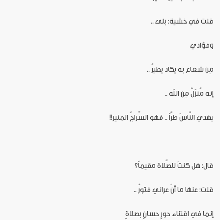
قلت في خشية: بلى ..
وفؤادي
مِن شعاع به يكاد يطيرُ ..
إنه مُنزَلٌ مِن الله ..
يهدي النَّاسَ طرَّاً .. فهو السِّراجُ المنير!!
قال: هل كنتَ للصَّلاة مقيماً؟
قلت: عنها ما أنْ عراني فتورُ ..
إنما في اقتناء حورٍ حسانٍ بصلاةٍ