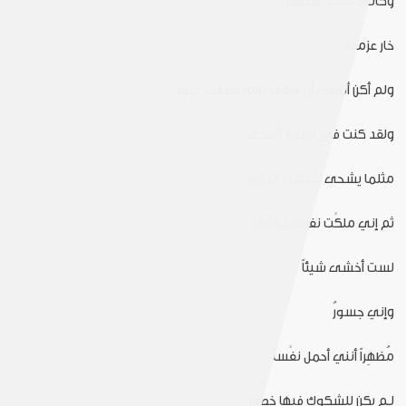
وكأني أمامه عصفورُ
خار عزمي
ولم أكن أتظنَّى أن عزميَ يوماً لشيءٍ يخورُ
ولقد كنت في البداية أشحى
مثلما يشحى للخشاة الذًَّعورُ
ثم إني ملكْت نفسي كأني
لست أخشى شيئاً
وإني جسورُ
مُظهِراً أنني أحمل نفْساً
لـم يكن للشكوك فيها خطورُ