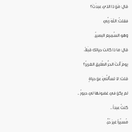
قال: مَن ذا الذي عبدْتَ؟
فقلتُ: اللهَ ربِّي
وهو السَّميع البصيرُ.
قال: ما ذا كانت حياتك قبْلاً،
يومَ أنتَ الحرُّ الطَّليق الغريرُ؟
قلت: لا تسألنِّيَ عن حياةٍ
لم يكن في غضونها لي حبورُ ..
كنتُ عبداً ..
مُسيَّراً غيرَ حُرٍّ،