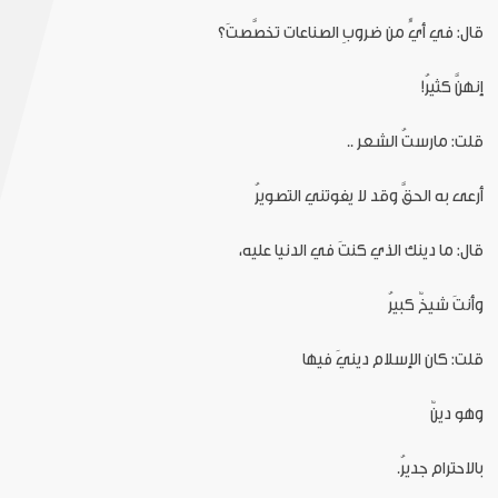
قال: في أيٍّ من ضروبِ الصناعات تخصَّصتَ؟
إنهنَّ كثيرُ!
قلت: مارستُ الشعر ..
أرعى به الحقَّ وقد لا يفوتني التصويرُ
قال: ما دينك الذي كنتَ في الدنيا عليه،
وأنتَ شيخٌ كبيرُ
قلت: كان الإسلام دينيَ فيها
وهو دينٌ
بالاحترام جديرُ.