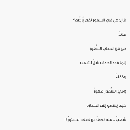
قال: هل في السفور نفع يُرَجَّى؟
قلتُ:
خير من الحجاب السُّفور
إنما في الحجاب شلٌ لشعب
وخفاءٌ
وفي السُّفور ظهورُ
كيف يسمو إلى الحضارة
شعبٌ .. منه نصفٌ عن نصفه مستورُ؟!