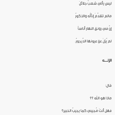
ليس يأتي شعبٌ جلائلَ
مالم تتقدَّمْ إنأثُه والذكورُ
إنَّ في رونق النهار أناساً
لم يُزَلْ عن عيونها الدَّيجورُ.
الإلــــه
قال:
ماذا هو الله ؟؟
فهل أنتَ مُجيبي كما يجيبُ الخبير؟