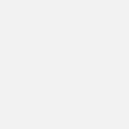
فبدا القبرُ ضيقاً ذا وُخومٍ
ما به للهواء
خرمٌ صغيرُ
إنَّ تحت الأرض إلا قليلاً
منزلُ المرء ذي الطموح الأخيرُ
ألِمنْ خابَ حفرةٌ ذاتُ ضيقٍ
ولِمن فاز روضةٌ وغديرُ؟
أتيا للسؤال،