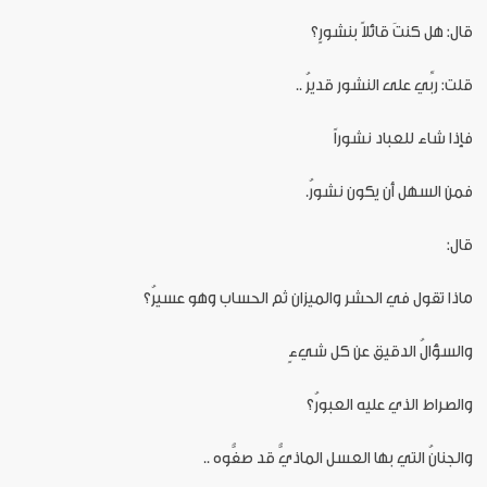
قال: هل كنتَ قائلاً بنشورٍ؟
قلت: ربِّي على النشور قديرُ ..
فإذا شاء للعباد نشوراً
فمن السهل أن يكون نشورُ.
قال:
ماذا تقول في الحشر والميزان ثم الحساب وهو عسيرُ؟
والسؤالُ الدقيق عن كل شيءٍ
والصراط الذي عليه العبورُ؟
والجنانُ التي بها العسل الماذيُّ قد صفُّوه ..