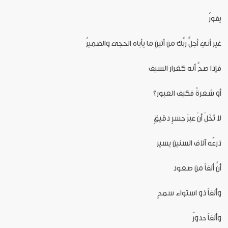
يفورُ
غير أني أجلُّ ربَّك من أتينِ ما يأباه الحجى والضميرُ
فإذا صحَّ أنه كغرار السيف
أو شعرةٌ فكيف العبور؟
لا تَخَلْ أنْ عبرَ جسرٍ دقيقٍ
ذرعُه آلاف السنين يسير
أنَّ ألفاً من صعود
وألفاً ذو استواء سمحٍ
وألفاً حدورُ