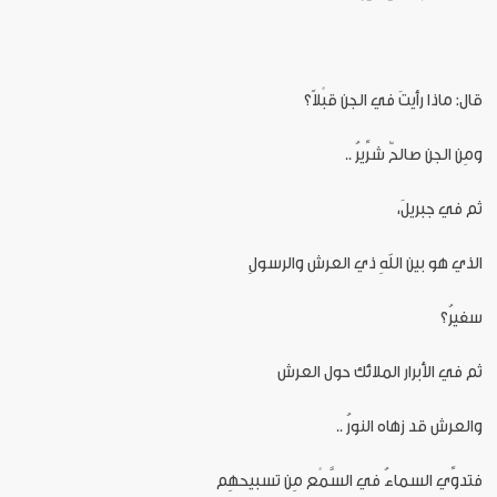
قال: ماذا رأيتَ في الجن قبْلاً؟
ومِن الجن صالحٌ شرِّيرُ ..
ثم في جبريلَ،
الذي هو بين اللهِ ذي العرش والرسولِ
سفيرُ؟
ثم في الأبرار الملائك حول العرش
والعرش قد زهاه النورُ ..
فتدوِّي السماءُ في السَّمْع مِن تسبيحهِم