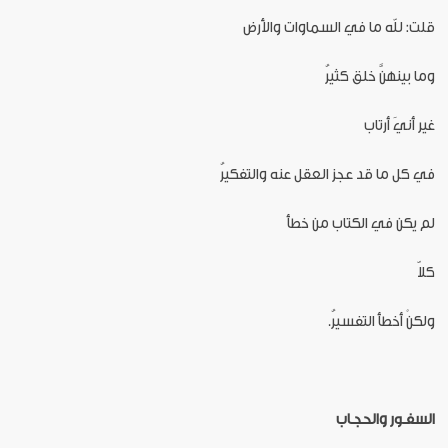
قلت: لله ما في السماوات والأرض
وما بينهنَّ خلق كثيرُ
غير أنيَ أرتاب
في كل ما قد عجز العقل عنه والتفكيرُ
لم يكن في الكتاب من خطأ
كلاّ
ولكنْ أخطأ التفسيرُ.
السفـور
والحجـاب