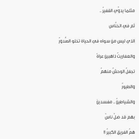
مثلما يدوِّي القفيرُ ..
ثم في الخنَّاس
الذي ليس من سواه في الحياة تخلو الصُّدورُ
والعفاريتُ ذاهبين عراةً
تجفلُ الوحشُ منهمُ
والطيورُ
والشياطينُ .. مفسدينَ
بهم قد ضلَّ ناسٌ
همُ الفريق الكبيرُ !!