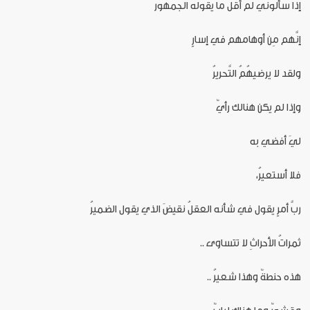
إذا سألوني لم أقل ما يقوله الجمهورُ
إنَّهم مِن أوهامهم في إسارٍ
ولقد لا يرضيهُمُ التَّحريرُ
وإذا لم يكن هنالك رأيٌ
ليَ أفضي به
فلا أستعيرُ،
ربَّ أمرٍ يقول في شأنه العقلُ نقيضَ الذي يقول الضميرُ
ثمراتُ الأحراثِ لا تتساوى ..
هذه حنطةٌ وهذا شعيرُ ..