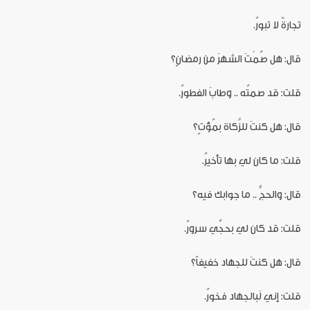
تجارةٌ لا تبورُ.
قال: هل صُمْتَ الشهرَ من رمضانٍ؟
قلت: قد صمتُه .. وطابَ الفطورُ.
قال: هل كنتَ للزَّكاة بمُؤتٍ؟
قلت: ما كان لي بها تأخيرُ.
قال: والحجُّ .. ما جوابك فيه؟
قلت: قد كان لي بحجِّي سرورُ.
قال: هل كنتَ للجهاد خفيفاً؟
قلت: إني لَبالجهاد فخورُ.