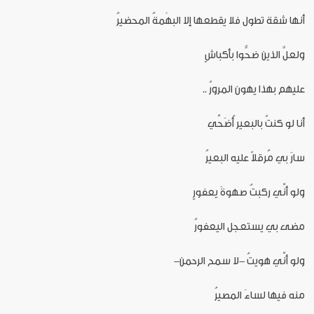
أنها شقة تطول فلا يقطعها إلا البهْمةُ المحضيرُ
ولعلَّ الذين ضحُّوا بأكباشٍ
عليهم بهذا يهون المرورُ ..
أنا لو كنتُ بالبعير أُضَحِّي
سارَ بي مُرقلاً عليه البعيرُ
ولو أنِّي ركبتُ صهوةَ يعفورٍ
مضى بي يستعجل اليعفورُ
ولو أنِّي هويتُ -لا سمح الرحمن-
منه فيها لساءَ المصيرُ