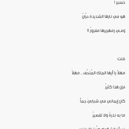
خسيرُ !
هو في نارها الشديدة حرَّانُ
وفـي زمهريرها مقرورُ !!
قلت:
مهلاً يا أيها الملك المُلحَّف .. مهلاً
فإن هذا كثيرُ
كان إيماني في شبابيَ جماًّ
ما به نذرةٌ ولا تقصيرُ