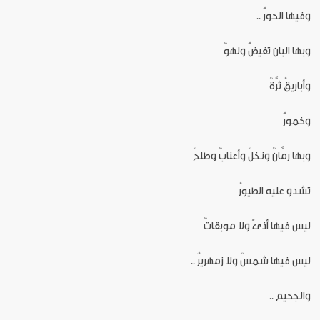
وفيها الحورُ ..
وبها البان تفيضُ ولهوٌ
وأباريقُ ثرَّةٌ
وخمورُ
وبها رمَّانٌ ونخلٌ وأعنابٌ وطلحٌ
تشدو عليه الطيورُ
ليس فيها أذىً ولا موبقاتٌ
ليس فيها شمسٌ ولا زمهريرُ ..
والجحيم ..