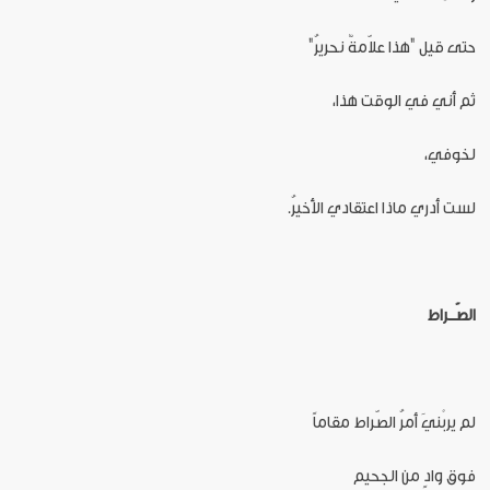
حتى قيل "هذا علاّمةٌ نحريرُ"
ثم أني في الوقت هذا،
لخوفي،
لست أدري ماذا اعتقادي الأخيرُ.
الصّــراط
لم يربْنيَ أمرُ الصّراط مقاماً
فوق وادٍ من الجحيم