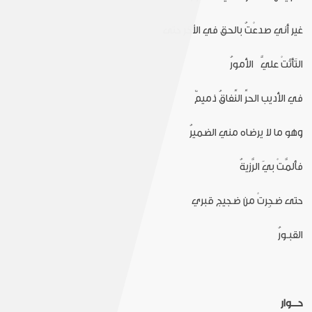
غير أني صدعْتُ بالحق في الآخر حتى
التَأثَتْ عليَّ الأمورُ
في الأديب الحرِّ النِّفاقُ ذميمٌ
وهو ما لا يرضاه مني الضميرُ
فألمَّتْ بيَ الرَّزيةُ
حتى ضجِرتْ من ضجيج قبري
القبـورُ
حـــوار