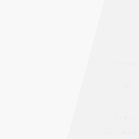
ثورة في الجحيم
1931
بعد أن متُّ
واحتواني الحفير