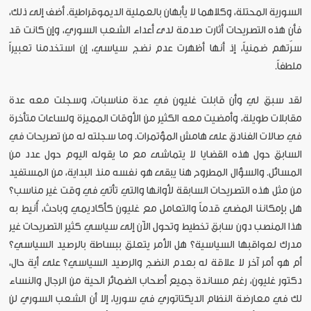
السورية المحتلة، وكلاهما لا يأبهان بالعملية الديموقراطية. أضف إلى ذلك،
فأن هذه التصريحات أثارت صدمة لدى أعداء الشعب السوري، وإن كانت قد
سرّتهم ضمنياً، إذ أنها أظهرت عدم نضج سياسي، إن استخدمنا تعبيراً
ملطفاً.
لقد سبق لي وأن قابلت غليون في عدة مناسبات، وسجلت معه عدة
مقابلات طويلة، وأمضيت معه الكثير من الأوقات المميزة ولساعات متأخرة
في صالات الفنادق على هامش المؤتمرات. وما سجلته له من تصريحات في
السابق حول هذه القضايا لا يتماشى مع ما يقوله اليوم حول عدد من
المسائل. والسؤال المطروح هنا يبقى هو نفسه منذ البداية، من المستفيد
من مثل هذه التصريحات السابقة لأوانها والتي تأتي في وقت غير مناسب؟
هل بإمكاننا المضي قدماً والتعامل مع غليون كأكاديمي وباحث، أُنيط به
هذا المنصب دون سابق تخطيط وتحول الآن إلى سياسي كثير التصريحات غير
مدرك لعواقبها السياسية؟ هل الأمر يتعلق ببساطة بالرصيد السياسي؟
أم هو أمر آخر لا علاقة له بعدم النضج والرصيد السياسي؟ على أية حال،
دكتور غليون، رغم مساندة جميع أصحاب الضمائر الحية من الرجال والنساء
لك في معارضة النظام الديكتاتوري في سوريا، إلا أن الشعب السوري لن