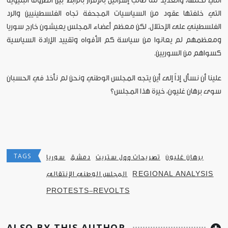
التي تحتلها، والعديد منا طالب إسرائيل بالإقرار بالرابط بين الظروف البنيوية
التي خلفتها عقود من السياسيات المجحفة تجاه الفلسطينيين والرد
الفلسطيني على الإحتلال. لكن معظم أعضاء المجلس يعيشون خارج سوريا
ومعظمهم لم يعانوا من سياسة كم الأفواه وتقييد الإرادة السياسية
كسواهم من السوريين.
علينا أن نسأل إذاً إلى أين يتجه المجلس الوطني ونحن لم نأخذ في الحسبان
سوى برهان غليون، خيرة هذا المجلس؟
TAGS
برهان غليون
تصريحات وول ستريت
دمشق
سوريا
REGIONAL ANALYSIS
المجلس الوطني الإنتقالي
PROTESTS-REVOLTS
ALSO BY THIS AUTHOR