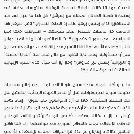
ما هي مصلحة رئيس المجلس الوطني الإنتقالي السوري برهان غليون في
الحديث عمّا إذا كانت القيادة السورية المقبلة ستتمسك بحقها في
إستعادة هضبة الجولان المحتلة من إسرائيل؟ هل هذا ما يدور في خلد
المتظاهرين الذي يقتلون يومياً على يد النظام السوري؟ وهل سيعزز هذا
الموقف من فرصهم للحصول على حقوقهم - السياسية منها وغير
السياسية - في سوريا؟ حتى وإن كانت تلك التصريحات المتعلقة بالجولان
تلائم المصلحة الآنية، لماذا هذا التسرع في إزالة العبء عن المعتدي، دون
مبرر أو مسؤولية، وفي غاية التهور، من خلال تبني لغة "النوايا الحسنة"
و"الليبرالية" بشكل غير مدروس؟ ومن أين أتت فجأة هذه النظرة الإيجابية
للعلاقات السورية - الغربية؟
ما يبدو أكثر أهمية، في السياق، هو التالي: لماذا يجب إعلان سياسيات
حكومة سوريا الديموقراطية قبل أن تتوفر الظروف الملائمة لتشكيل مثل
تلك السلطة التمثيلية؟ ماذا لو أراد المواطنون في سوريا إبقاء كافة
الخيارات مفتوحة لاستعادة أراضيهم وحقوقهم في المستقبل؟ بدا غليون
(وهل ما زال بإمكاننا وصفه ب"غليون المسكين"؟) وبالتالي المجلس
الوطني الإنتقالي تماماً كالنظام السوري في موقفهما إزاء كلتا هاتين
الحالتين: كلاهما يتنازلان عن عدد من الخيارات المتاحة لإستعادة الأراضي