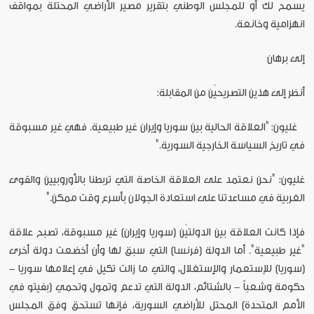
يسمح لك أو للمجلس الوطني بتقرير مصير الأراضي المحتلة بمواقف
انهزامية وخانعة.
إلى برهان
أنظر إلى هذين التصريحيْن من المقابلة:
غليون: "العلاقة الحالية بين سوريا وإيران غير طبيعية. فهي غير مسبوقة
في تاريخ السياسة الخارجية السورية."
غليون: "نحن نعتمد على العلاقة الخاصة التي تربطنا بالأوروبيين والقوى
الغربية في مساعدتنا على استعادة الجولان بأسرع وقت ممكن."
فإذا كانت العلاقة بين الدولتيْن (سوريا وإيران) غير مسبوقة، تصبح علاقة
"غير طبيعية". أما الدولة (فرنسا) التي سبق لها وأن أخضعت دولة أخرى
(سوريا) للإستعمار والإستغلال، والتي ما زالت تكيل في إعلامها سوريا -
حكومة وشعباً - بالشتائم، الدولة التي تدعم وتمول وتحمي (بفيتو في
الأمم المتحدة) المحتل للأراضي السورية، فإنها تستحق وفق المجلس