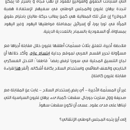
التي استباحت الحقوق والقوانين لعقود أن تهب فجأة و"بأسرع ما يمكن"
لنجدة برهان غليون والمجلس الوطني في سعيهم لإستعادة هضبة
الجولان؟ إن مثل تلك المطالبة هي كمن يطالب حركة طالبان باحترام حقوق
المرأة في تورا بورا، أو إسرائيل بمعاملة مواطنيها اليهود وغير اليهود
بمساواة، أو السعودية بالسماح بالتعددية الدينية.
ملاحظة أخيرة، تتعلق بثلاث مسلّمات أطلقها غليون خلال مقابلة أجراها مع
مسؤولة تحرير القسم العربي لموقع جدلية
ابتسام عازم
، وأكد خلالها أن
لجان التنسيق المحلية في سوريا ترفض رفضا ً قاطعا ً: التدخل العسكري
الخارجي والعنف الطائفي واستخدام السلاح بكافة أشكاله. (أنقر
هنا
لقراءة
مقابلة غليون كاملة).
غير أن المسلّمة الأخيرة - أي رفض إستخدام السلاح - غابت عن المقابلة مع
صحيفة وول ستريت جورنال. سقطت كمبادىء برهان غليون السياسية التي
تبناها على مدى عقود. عسى أن تكون سقطت سهواً.
إلى أين يتجه المجلس الوطني الإنتقالي؟