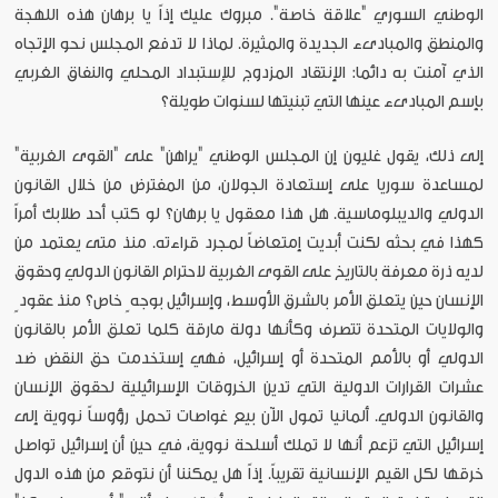
الوطني السوري "علاقة خاصة". مبروك عليك إذاً يا برهان هذه اللهجة
والمنطق والمبادىء الجديدة والمثيرة. لماذا لا تدفع المجلس نحو الإتجاه
الذي آمنت به دائما: الإنتقاد المزدوج للإستبداد المحلي والنفاق الغربي
بإسم المبادىء عينها التي تبنيتها لسنوات طويلة؟
إلى ذلك، يقول غليون إن المجلس الوطني "يراهن" على "القوى الغربية"
لمساعدة سوريا على إستعادة الجولان، من المفترض من خلال القانون
الدولي والديبلوماسية. هل هذا معقول يا برهان؟ لو كتب أحد طلابك أمراً
كهذا في بحثه لكنت أبديت إمتعاضاً لمجرد قراءته. منذ متى يعتمد من
لديه ذرة معرفة بالتاريخ على القوى الغربية لاحترام القانون الدولي وحقوق
الإنسان حين يتعلق الأمر بالشرق الأوسط، وإسرائيل بوجه ٍ خاص؟ منذ عقود ٍ
والولايات المتحدة تتصرف وكأنها دولة مارقة كلما تعلق الأمر بالقانون
الدولي أو بالأمم المتحدة أو إسرائيل، فهي إستخدمت حق النقض ضد
عشرات القرارات الدولية التي تدين الخروقات الإسرائيلية لحقوق الإنسان
والقانون الدولي. ألمانيا تمول الآن بيع غواصات تحمل رؤوساً نووية إلى
إسرائيل التي تزعم أنها لا تملك أسلحة نووية، في حين أن إسرائيل تواصل
خرقها لكل القيم الإنسانية تقريباً. إذاً هل يمكننا أن نتوقع من هذه الدول