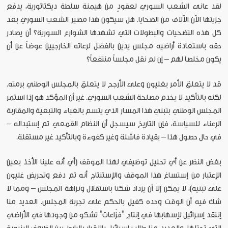
لقد عانى الشعب السوري لعقودٍ من هيمنة سلطة ديكتاتورية، يدفع
جزيتها الآن الآلاف من الضحايا. هل سيكون هذا مصير الشعب السوري بعد
كل هذه التضحيات والبطولات التي تشهدها الشوارع السورية؟ أن يصادر
حقه باستعادة أراضيه مجلس يدين بالفضل لرعاته الخارجيين عوضاً عن أن
يكون مخلصا لهم – إن لم نقل مجلساً منتفعاً؟
قد لا يتعلق الأمر بغليون وعلى الأرجح لا يتعلق بالمجلس الوطني برمته.
لكنه بالتأكيد لا يخدم مصلحة الشعب السوري. غير أن المؤكد هو إذا استمر
المجلس الوطني بتبني هذا المسار الذي يتسم بالغباء والتبعية والمقاربة
الرعناء للسياسة، فإن التاريخ سيسجل أن النظام القمعي تم إستبداله –
في حال حصول هذا – بقيادة فاشلة وغير كفوءة وبالتأكيد غير مستقلة.
بغض النظر عن أي تحليل توظيفي لهذا الموقف (أي أنه علينا الأخذ بعين
الإعتبار من إستساغ هذا الموقف والإستنتاج أنه تم دفع وتحريض غليون
على تبنيه)، لا يمكن إلا أن يزداد شكنا باستقلال ونزاهة المجلس – ومما لا
شك فيه أن الوقت وحده كفيل بالحكم على تجربة المجلس. العديد منا
إنتقد إسرائيل لإسهابها في إنتاج "فزّاعات" تشكو من وجودها في الأراضي