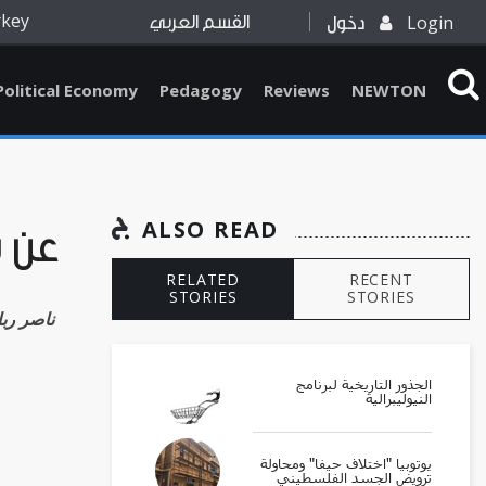
rkey
Login
دخول
القسم العربي
Political Economy
Pedagogy
Reviews
NEWTON
ALSO READ
عن س
RELATED
RECENT
STORIES
STORIES
Nasser Rabbat ناص
الجذور التاريخية لبرنامج
النيوليبرالية
يوتوبيا "اختلاف حيفا" ومحاولة
ترويض الجسد الفلسطيني