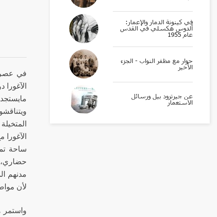
في كينونة الدمار والإعمار:
ألدوس هكسلي في القدس
عام 1955
حوار مع مظفر النواب - الجزء
الأخير
في عصر ا
الآغورا د
عن جيرترود بيل ورسائل
مايستجد 
الاستعمار
ويتناقشو
المتخيلة 
الآغورا 
ساحة تمت
حضاري، ب
مدنهم ال
لأن مواطن
واستمر ه