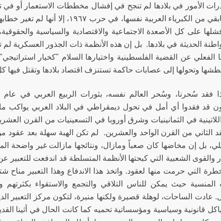
ات الأمور في بلادها لم تنجح في إفشال مخططات الاستعمار أو ف
منها، ومابقي من الكبرياء العربية نفسها
شلها على كل الأصعدة الاجتماعية والاقتصادية والسياسية والحقوقية
واطنة الحديثة في بلادها. بل إن هذه الأنظمة ذات الجذور العسكرية ل
ها الفعلي عن القضية الفلسطينية واختيارها السلام "كخيار استراتيجي"
طشها وتحولها إلى عصابات حاكمة تستنزف اقتصاد بلادها وتقتل فيها كل 
ن قد فقدوا أي أمل في تحول ديمقراطي في البلاد العربي يواكب 
اللاتينية في الثمانينيات وشرق أوروبا في التسعينيات من القرن العشر
عقد الثاني من القرن الواحد والعشرين. لم تكن الهبة سهلة بعد عقود م
لي، بل إن مخاضها كان صعباً ومازال، ونتائجها مازالت غير واضحة المع
ر والقوى الشعبية التي كبحتها الأنظمة المتسلطة قد اندفعت للتعبير عن
لخطرة التي حرمت منها لعقود. واتخذ هذا الاندفاع وهذا التعبير مناح 
 المنسية حيث يمكن للناس التلاقي والتجمع والاستقواء بكثرته
. عادت الساحات، لوهلة قصيرة ولكنها منيرة، لتكون مركز التعبير الدي
اكل قانونية وسياسية ومؤسساتية تحميه كما كانت الحال في أثينا القدي