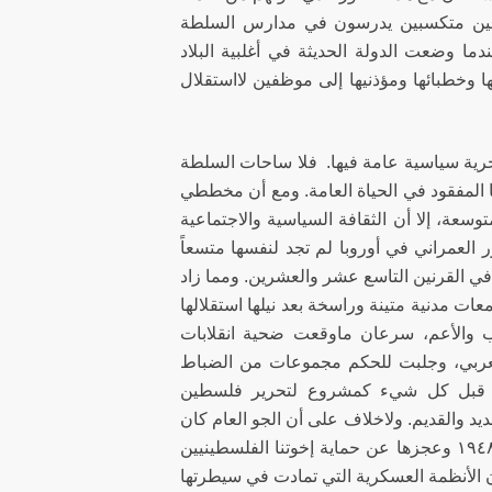
ظفين متكسبين يدرسون في مدارس السلطة
دما وضعت الدولة الحديثة في أغلبية البلاد
ا وخطبائها ومؤذنيها إلى موظفين لااستقلال
رية سياسية عامة فيها. فلا ساحات السلطة
ها المفقود في الحياة العامة. ومع أن مخططي
سعة، إلا أن الثقافة السياسية والاجتماعية
لعمراني في أوروبا لم تجد لنفسها متسعاً
 في القرنين التاسع عشر والعشرين. ومما زاد
معات مدنية متينة وراسخة بعد نيلها استقلالها
ب والأعم، سرعان ماوقعت ضحية انقلابات
العربي، وجلبت للحكم مجموعات من الضباط
سهم قبل كل شيء كمشروع لتحرير فلسطين
د والقديم. ولاخلاف على أن الجو العام كان
مهيأً لتقبل هذه الادعاءات، فهزيمة الجيوش العربية الناشئة في فلسطين عام ١٩٤٨ وعجزها عن حماية إخوتنا الفلسطينيين
ن الأنظمة العسكرية التي تمادت في سيطرتها