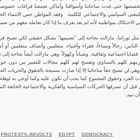
خصصها حتى غدت ساحاتنا وأسواقنا وأماكن تجمعنا فراغات خصوصية 
المعنى السياسي والاجتماعي للكلمة. وفقد المواطن حس الانتماء الحقيقي
ي الاحتكاك بمواطنيه لأنه لم يعد يعرف ما إذا كان تعامله معهم من ضم
 مثل ثوراتنا، مازالت بحاجة إلى "تعميمها" بشكل حقيقي لكي تصبح ف
الناس: رجالاً ونساءاً، فقراء وأغنياء، متعلمين وأنصاف متعلمين أو 
ايا اجتماعية وثقافية، وشباباً وكهولاً. وهي مازالت أيضاً بحاجة إلى
مهم كلهم بالتساوي وتفسح لهم كلهم مجالات للتعبير من دون خوف 
 وهي لن تصبح حقاً ساحاتنا إلا إذا صارت مسيجة بالحقوق والحريات العا
الفرد وحقوق المجموع كما يجب أن تكون عليه وكما أوحى به لوهلة ع
قبل أن تسرقها الحركات السياسية والفكرية والاجتماعية الخانقة التي 
ها أن تبيد.
PROTESTS-REVOLTS
EGYPT
DEMOCRACY