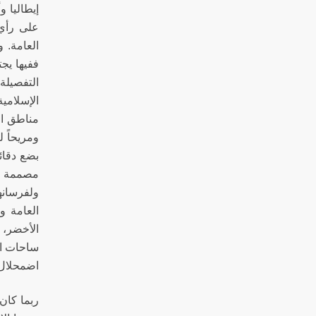
إيطاليا و
على رأي 
العامة. و
ففيها يج
التفصيلة
الإسلامي
مناطق الأ
ومريحاً 
بضع دقائ
مصممة في
ولفرسانه
العامة 
الأخضر، 
ساحات ال
اضمحلال 
ربما كان