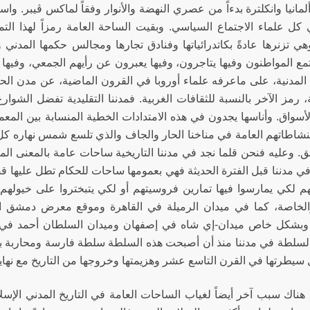
ألمانيا وانكلترة بدءاً من عصري النهضة والأنوار وفقاً لماكس ڤيبر. و
كل علماء الاجتماع السياسي. وبقيت الساحة العامة رمزاً لهذا التماي
هي تزنرها عادةً بكاتدرائياتها وفنادق تجارها ومجالس حكمها المدني وتع
تمع المواطنون وفيها يتاجرون، وفيها يعبرون عن رأيهم الجمعي، وفيها
 المدنية، على ماعرفه علماء أوروبا في القرون الماضية، عن مدن 
ة، رمز الآخر بالنسبة للثقافات الغربية. فمدننا التقليدية تفضل الشو
سواق. وأناسها يجدون في هذه الامتدادات الخطية المنسابة بين المعمار
لنشاطاتهم العامة في مناخنا الحار والجاف والذي تلسع شمس نهاره كل
ق. وعليه فنحن قلما نجد في مدننا التاريخية ساحات عامة بالمعنى الم
 مدننا قبل الفترة الحديثة فهي بعمومها ساحات للحكام تطل عليها ق
م لكي يمارسوا فيها تمارين فروسيتهم أو لكي يتبختروا على خيولهم
والخاصة، كما في ميدان الرميلة في القاهرة وموقع معرض دمشق 
وبشكل خاص ميدان-إي شاه في إصفهان وميدان السلطان أحمد في اس
سلطة في مدننا منذ أن أصبحت هذه السلطة سلطة فارسة ومحاربة با
سيطرتها في القرن التاسع عشر وهزيمتها وخروجها من التاريخ مع نهاية
 هناك سبب آخر أيضاً لغياب الساحات العامة في التاريخ المدني الإ