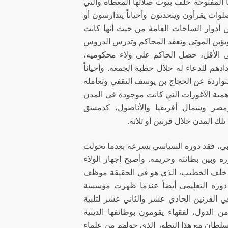
ها المفتوحة خلف بيوت صلاتها المغطاة والتي
وات يقرأون ويتحدثون وأحياناً يتدارسون أو
ن أدوار الساحات العامة من حيث أنها كانت
يؤبن الموتى وتعقد المحاكم وتدرس الدروس
لى الأقل، حصل الحاكم على ولاء محكوميه،
ادهم للدعاء له خلال خطبة الجمعة. وأحياناً
تواردة عن الحجاج بن يوسف الثقفي وتعامله
 أهمية الآغورات التي كانت موجودة في المدن
مصر وشمال أفريقيا والأناضول، كدمشق
ك المدن خلال قرنين أو ثلاثة.
ي، فقد دوره السياسي بسرعة بعدما تحولت
ه وبين بطانته وحريمه. وأصبح إجهار الولاء
ون خلف الخطيب، الذي هو في الحقيقة موظف
ع دوره التعليمي أيضاً عندما ظهرت مؤسسة
 القرنين الحادي عشر والثاني عشر لتلبية
 الدول، لفقهاء يقومون بوظائفها الدينية
لسلطان مع هذا التطور الذي حولهم من علماء