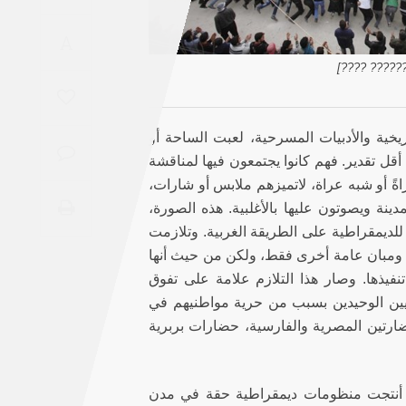
Saudi
A
Arabia
[?????? ?? 
Syria
Tunisia
يخية والأدبيات المسرحية، لعبت الساحة أو
ى أقل تقدير. فهم كانوا يجتمعون فيها لمناقشة
Turkey
ةً أو شبه عراة، لاتميزهم ملابس أو شارات،
ينة ويصوتون عليها بالأغلبية. هذه الصورة،
ً للديمقراطية على الطريقة الغربية. وتلازمت
Yemen
اق ومبان عامة أخرى فقط، ولكن من حيث أنها
فيذها. وصار هذا التلازم علامة على تفوق
Maghreb
قيين الوحيدين بسبب من حرية مواطنيهم في
ارتين المصرية والفارسية، حضارات بربرية
ربية أنتجت منظومات ديمقراطية حقة في مدن