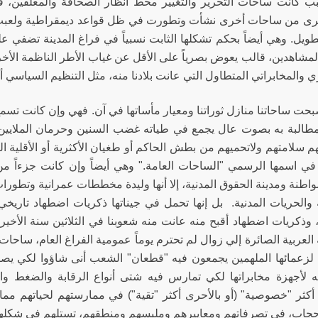
بب كانت ساحات التحرير والتغيير محط أنظار الصحافة والمعلقين، فه
رى من ساحات أخرى نشأت وتطورت في ظل قواعد ديمقراطية ولعبت د
طويل. وهي أيضاً بحكم تشكلها الثابت نسبياً في فراغ المدينة تضفي عل
المشاهدين، قالب يعوض بصرياً على الأقل عن غياب الأطر الناظمة الأ
والمخابراتي المتطاول التي عانت بلادنا منه، مثل التنظيم السياسي أو 
بحت ساحاتنا منازل ثوراتنا ومعيار مأساتها في آن. فهي وإن كانت تسمح
مطالبة به بصوت عال يجمع في طياته غضب السنين وحرمان الملايين م
هم سلامتهم ولاتحميهم من بطش الحاكم أو طغيان الأكثرية أو الأقلية 
 في اسمها الرسمي "الساحات العامة." وهي أيضاً وإن كانت جزءاً من 
مواطنة ومدينة الحقوق المدنية، إلا أنها وليدة مخططات عمرانية وتطور
 والحريات المدنية. بل إنها تحمل في جيناتها ذكريات اضطهاد تاريخي 
، وذكريات اضطهاد أقبح منه عانت منه شعوبنا في الثلاثين سنة الأخير
العربية الصائرة إلي زوال لم تحترم يوماً عمومية الفراغ العام، ساحات
 لزعمائها الملهمين يجمعون فيه "قطعان" الشعب أنى شاؤوا لكي يصفق
ه لأجهزة مخابراتها لكي تمارس فيه شتى أنواع الرقابة والضغط وا
أكثر "خصوصية" (أو بالأحرى أكثر "تقية") في ممارستهم لحياتهم مما
اب، في تصرفاتهم ومعاييرهم وملبسهم ومنطقهم، تستلهم في شكلها