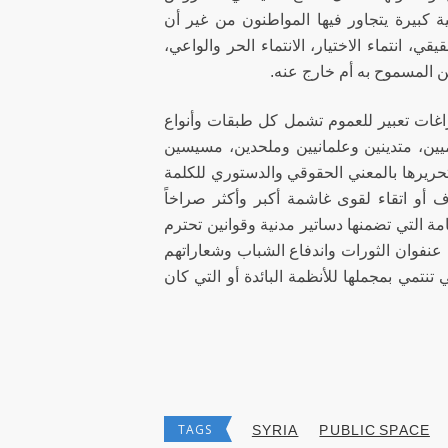
كبيرة يتجاور فيها المواطنون من غير أن
، انتماء الاختيار، الانتماء الحر والواعي،
ن المسموح به أم خارج عنه.
راغات تعبير للعموم تشمل كل طبقات وأنواع
أميين، متدينين وعلمانيين وملحدين، مسيسين
 تحريرها بالمعني الحقوقي والدستوري للكلمة
أو اتقاء لقوى غاشمة أكبر وأكثر صراخاً
مة التي تضمنها دساتير مدنية وقوانين تحترم
نفوان الثورات واندفاع الشباب وشعاراتهم
تنتمي بمجملها للأنظمة البائدة أو التي كان
TAGS
SYRIA
PUBLIC SPACE