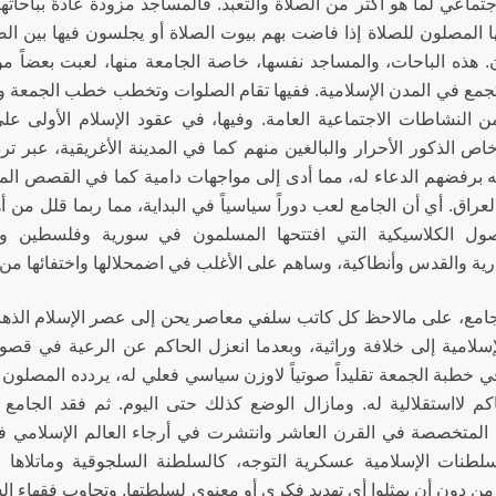
جتماعي لما هو أكثر من الصلاة والتعبد. فالمساجد مزودة عادةً بباحات
 المصلون للصلاة إذا فاضت بهم بيوت الصلاة أو يجلسون فيها بين الصل
. هذه الباحات، والمساجد نفسها، خاصة الجامعة منها، لعبت بعضاً م
تجمع في المدن الإسلامية. ففيها تقام الصلوات وتخطب خطب الجمعة و
ن النشاطات الاجتماعية العامة. وفيها، في عقود الإسلام الأولى ع
ص الذكور الأحرار والبالغين منهم كما في المدينة الأغريقية، عبر ترد
يه برفضهم الدعاء له، مما أدى إلى مواجهات دامية كما في القصص الم
لعراق. أي أن الجامع لعب دوراً سياسياً في البداية، مما ربما قلل من
صول الكلاسيكية التي افتتحها المسلمون في سورية وفلسطين و
ية والقدس وأنطاكية، وساهم على الأغلب في اضمحلالها واختفائها من تل
امع، على مالاحظ كل كاتب سلفي معاصر يحن إلى عصر الإسلام الذهب
لإسلامية إلى خلافة وراثية، وبعدما انعزل الحاكم عن الرعية في قصور
ي خطبة الجمعة تقليداً صوتياً لاوزن سياسي فعلي له، يردده المصل
كم لااستقلالية له. ومازال الوضع كذلك حتى اليوم. ثم فقد الجام
المتخصصة في القرن العاشر وانتشرت في أرجاء العالم الإسلامي في
لطنات الإسلامية عسكرية التوجه، كالسلطنة السلجوقية وماتلاها من
ة من دون أن يمثلوا أي تهديد فكري أو معنوي لسلطتها. وتجاوب فقهاء ا