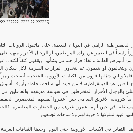
????. ?????? ???????? ????]
لديمقراطية الزاهي في اليونان القديمة، على ماتقول الروايات التار
وراً رئيساً في التعبير عن إرادة المواطنين، أو الرجال الأحرار منهم عل
من أمورهم العامة واتخاذ قرار جماعي بشأنها. ويقفون كتفاً لكتف، عرا
ن ويتخالفون أو يتفقون، ثم يتخذون القرارات الملزمة لكل سكان المد
قليلاً والتي جمّلتها قرون من الكتابات الأوروبية المُعجبة، أصبحت رمزا
مع التعبير عن الديمقراطية، لا من حيث أنها ساحة محاطة بأروقة أسو
لئ بالرجال الأحرار المنخرطين في سياسة مدينتهم والفاعلين في تن
دأ بترويجه الأغريق القدامى حين أعتبروا أنفسهم المتحضرين الحقي
مستقلة، في حين أنهم اعتبروا غيرهم من الحضارات المعاصرة، كالحض
يها عبيد لملوكها لا حرية لهم ولا ساحات تجمعهم.
ذا التمايز في الأدبيات الأوروبية حتى اليوم. وحدها الثقافات الغ