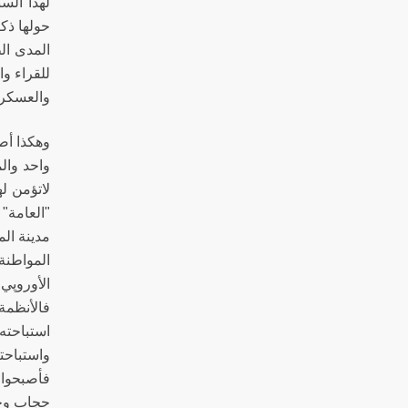
لهذا الس
حولها ذك
المدى ال
للقراء و
والعسكري 
وهكذا أص
واحد وال
لاتؤمن ل
"العامة"
مدينة ال
المواطنة
الأوروپي
فالأنظمة 
استباحته
واستباحت
فأصبحوا 
حجاب وحج