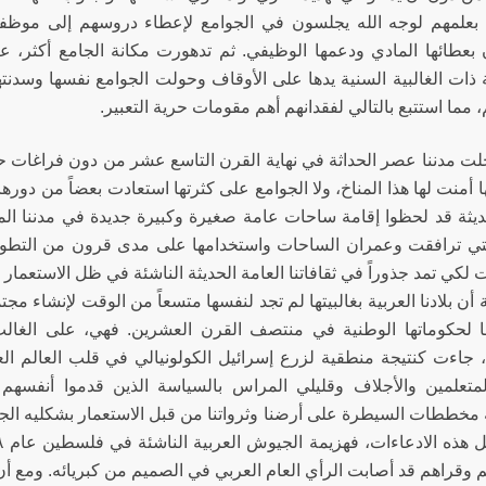
 بعلمهم لوجه الله يجلسون في الجوامع لإعطاء دروسهم إلى مو
 بعطائها المادي ودعمها الوظيفي. ثم تدهورت مكانة الجامع أكثر، عن
ة ذات الغالبية السنية يدها على الأوقاف وحولت الجوامع نفسها وسدنته
 مما استتبع بالتالي لفقدانهم أهم مقومات حرية التعبير.
لت مدننا عصر الحداثة في نهاية القرن التاسع عشر من دون فراغات ح
 أمنت لها هذا المناخ، ولا الجوامع على كثرتها استعادت بعضاً من دور
حديثة قد لحظوا إقامة ساحات عامة صغيرة وكبيرة جديدة في مدننا المتو
لتي ترافقت وعمران الساحات واستخدامها على مدى قرون من التطور ا
لكي تمد جذوراً في ثقافاتنا العامة الحديثة الناشئة في ظل الاستعمار
 أن بلادنا العربية بغالبيتها لم تجد لنفسها متسعاً من الوقت لإنشاء مجت
 لحكوماتها الوطنية في منتصف القرن العشرين. فهي، على الغال
جاءت كنتيجة منطقية لزرع إسرائيل الكولونيالي في قلب العالم 
لمتعلمين والأجلاف وقليلي المراس بالسياسة الذين قدموا أنف
مخططات السيطرة على أرضنا وثرواتنا من قبل الاستعمار بشكليه الجدي
 وقراهم قد أصابت الرأي العام العربي في الصميم من كبريائه. ومع أ