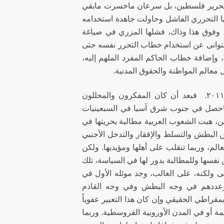
ي تحرير فلسطين، بل سرعان ماخسرت مابقي
، في حرب ١٩٦٧، إلا أنها لم تغير خطابها التحرري الفاشل وحاولت جاهدة استخدامه
، وفوق هذا وذاك، فشلها المزري في صياغة
م تتوانى عن استخدام خطاب التحرر نفسه حتى
، وإضافة خطاب الحاكم المفرد الملهم إليه،
معالم المواطنة والحقوق المدنية.
وعلى هذا فقد سُحرنا، وسُحر العالم نفسه، بثورات الربيع العربي في عام ٢٠١١. فبعد أن كان المفكرون والمحللون
ماحصل في جنوب شرق آسيا في السبعينيات
ين، هبت الشعوب العربية مطالبة بحريتها في
ن البطش والتسلط والإفقار والتدخل الأجنبي
الم، وربما تنقلب على أهلها ومؤيديها. ولكن
 نفسها وللمطالبة بدور لها في السياسة، تلك
شتى ولكنه، على الغالب، وجد موئله الأول في
م وعددهم في وجه البطش وفي وجه القادم
مقراطي الحقيقي وإن كان هذا التعبير عفوياً
مة أو في المدن الأوروبية القروسطية. وربما