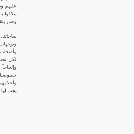
عليهم وت
يتلاقوا ب
وصار يتق
ساحاتنا،
وتوجهات 
وأصحاب قض
لكي تحتر
وإلحاحاً.
خصوصيات 
وأحلامهم 
يجب ل