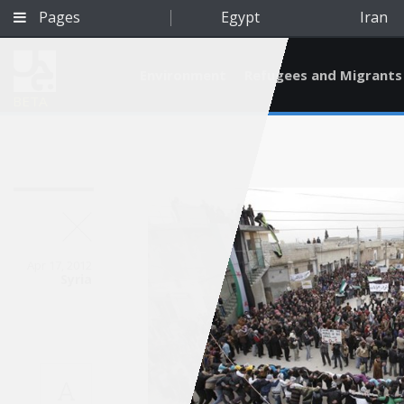
Pages
Egypt
Iran
Environment
Refugees and Migrants
BETA
Apr 17, 2012
Syria
Qatar
A