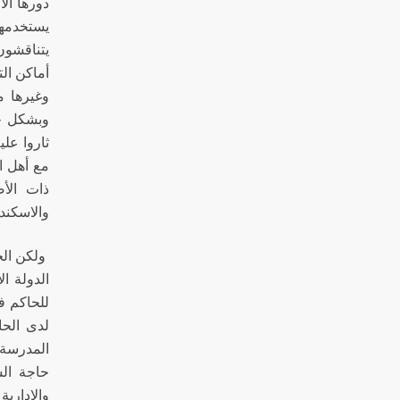
دورها الا
يستخدمها
يتناقشون
أماكن ال
وغيرها م
وبشكل خا
ثاروا عل
مع أهل ا
ذات الأ
والاسكندر
ولكن الج
الدولة ا
للحاكم ف
لدى الحا
المدرسة 
حاجة الس
والإداري