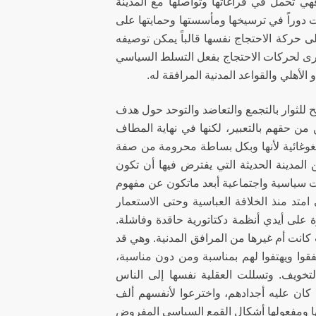
ي تحمل في فراغاتها وتواصلها مع المدينة
وراً في ترسيخها ومأسستها وحمايتها على
ى حركة الاحتجاج نفسها قالباً يمكن توصيفه
خرى لحركات الاحتجاج بفعل التسلط السياسي
الأهلي والقواعد المدنية المرافقة له.
 للثوار بالتجمع والتعاضد والتوحد حول هدف
ن حقهم بالتعبير، لكنها في نهاية المطاف
الغوغائية لأنها وبكل بساطة محرومة من صفة
المدينة الحديثة التي يفترض فيها أن تكون
ات سياسية واجتماعية أبعد ماتكون عن مفهوم
امتد منذ الخلافة العباسية وحتى الاستعمار
ة على أيدي أنظمة دكتاتورية حاقدة وفاشلة.
 كانت أم غيرها من المرافق المدنية. وهي قد
وا ويهتفوا لهم بمناسبة ومن دون مناسبة،
لتخويف. وتسللت العقلية نفسها إلى الناس
 كان عليه أجدادهم، واخترعوا لأنفسهم ألف
 ومفعولها أشكال القمع السياسي المفروض