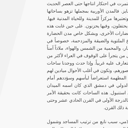
استمرت في احتكار انتاجها حتى العصر الحديث
ز. فالمدن الأوربية بمجملها تزهو بساحاتها
تبرها مركزاً للمدينة وللحياة المدنية فيها.
 يحتفلون، وفيها يحزنون. على حين غابت هذه
الحضارات الأخرى، وبشكل خاص مدن الحضارة
ارع الملتوية والضيقة والمزدحمة، خصوصاً في
، والمحمية من الشمس والهواء، ملاذاً آمناً
 من يتجرأ على الوقوف في العراء لأكثر من
تعارف عليه غربياً. وإذا حدث ووجدنا ساحات
صورهم، وتكون في أغلب الأحوال ميادين لهم
 المطهمة استعراضاً لبأسهم وسؤددهم أمام
الدولي في دمشق الذي كان اسمه الميدان
تنبول. هذه الساحات كانت بحقيقة الأمر
لدرجة الأولى في القرن الحادي عشر وحتى
 ذلك القرن.
سلامي، سبب نابع من ترتيب المساجد وشمول