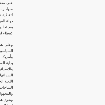
على مقدر
لتغطية ف
دولة الم
بعد تخلي
كغطاء لب
السياسيو
وأمريكا 
بداية ال
والاسرائي
السد انها
اللعبة ا
الساحات
والمجهول
وبدون هي