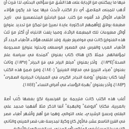
فيها ما يمكنني من الإجابة على هذا الشق من سؤالي البحثي، لذا قررت أن
أذهب للمبنى الملاصق، أي دار الكتب، لأبحث فيها عما قد يكون هؤلاء
الأطباء الأوائل قد ألفوه من كتب. فمن الباحثين المتخصصين في تاريخ
مطبعة بولاق (وأهمهم الدكتورة عايدة نصير) من تمكن من تحديد عنواين
أوائل مطبوعات تلك المطبعة الرائدة، ومما يلفت الانتباه أن أكثر من ثلث
هذه العنواين كانت في مواضيع طبية. وقد اقتفى هؤلاء الأطباء الجدد أثر
الأطباء العرب والفرس في العصور الوسطى ونحتوا عنواين مسجوعة
لمؤلفاتهم. فمثلا كان هناك كتاب بعنوان "المنحة في سياسة علم
الصحة"(1834)، وآخر بعنوان "مبلغ البراح في فن الجراح" (1835)، وثالث
بعنوان "ضياء النيرين في مداواة العينين" (1840)، ومن ضمن هذه الكتب
أيضا كتاب بعنوان "روضة النجاح الكبرى في العمليات الجراحية الصغرى"
(1843)، وآخر بعنوان "بهجة الرؤساء في أمراض النساء" (1844).
أغلب هذه الكتب كانت مترجمة عن الفرنسية لكن بعضها كُتب أصلا
بالعربية، فكتابا "الروضة" والبهجة" آنفا الذكر مثلا ألفهما محمد علي
البقلي وحسن الرشيدي، على التوالي، وهما من أهم وأشهر أطباء مصر
في القرن التاسع عشر، فالأول كان وكيلا لمدرسة طب قصر العيني والثاني
كان مديرا للمستشفى المُلكي (أي المدني، غير العسكري) بالأزبكية.