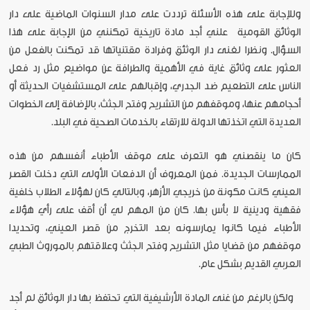
وللإجابة على هذه الأسئلة ترددت على مدار السنوات الماضية على دار
الوثائق القومية علني أجد مادة تاريخية تمكنني من الإجابة على هذا
السؤال. ونظرا لغنى دار الوثئق وفرادة مقتنياتها قد تمكنت بالفعل من
العثور على وثائق غاية في الأهمية والطرافة عن مواضيع مثل رد فعل
الناس على التطعيم ضد الجدري، وإقبالهم على المستشفيات الحديثة أو
أحجامهم عنها، وموقفهم من التشريح وفتح الجثث، بالإضافة إلى الخطوات
العديدة التي اتخذتها الدولة للارتقاء بالخدمات الصحية في البلد.
كان ما ينقصني هو التعرف على موقف الأطباء أنفسهم من هذه
الممارسات الجديدة. فمن المعروف أن الدفعات الأولى التي دخلت القصر
العيني كانت مكونة من خريجي الأزهر، وبالتالي كان لهؤلاء الطلاب خلفية
فقهية ودينية لا بأس بها. كان من المهم لي أن أقف على رأي هؤلاء
الأطباء فيما كانوا يمارسونه بعد التخرج من قصر العيني، وتحديدا
موقفهم من قضايا مثل التشريح وفتح الجثث وعلاقتهم بالموروث الطبي
العربي القديم بشكل عام.
ولكن بالرغم من غنى المادة الأرشيفية التي تحتفظ بها دار الوثائق لم أجد