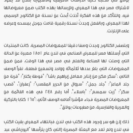
بولاق في مكتبة كلية الدراسات الأفريقية والآسيوية بلندن قد يعود
لاشتراك مصر في هذا المعرض، ولإرسالها بهذه الكتب ضمن معروضاتها
فيه. وللتأكد من هذه الفكرة أخذت أبحث عن نسخة من الكتالوج الرسمي
لهذا المعرض، وبالفعل وجدتُ نسخة رقمية قامت جوجل بمسحه وعرضه
على الإنترنت.
وبتصفح الكتالوج وجدت وصفا دقيقا للمعروضات المصرية. كانت المنتجات
التي أرسلتها مصر للمعرض الصناعي في لندن عام 1851 معبرة عن الحالة
التي وصلت لها الصناعة والعلم في مصر في هذا الوقت، فمن ضمن
المعروضات، التي بلغ عددها ثلاثمائة وواحد وتسعين قطعة، نقرأ الوصف
التالي :"سكر مكرر من إنتاج معامل إبراهيم باشا"؛ "فوطة بكنار"؛ "قربة من
جلد الماعز"؛ "جلد جمل"؛ "سروال من الحرير المقصب"؛ "زعفران"، "قصب
سكر"؛ "زيت سمسم"؛ "باسلاء". أما رقم 248 في هذه القائمة من
المعروضات المصرية فجاء مؤشرا أمامه الوصف الآتي :"165 كتابا بالتركية
والعربية والفارسية، من مطبوعات بولاق".
ذلك إذن هو سر وجود هذه الكتب في لندن. فبانتهاء المعرض بقيت الكتب
في لندن ولم تعد مع البعثة المصرية (التي كان يترأسها "اليوزباشي عبد