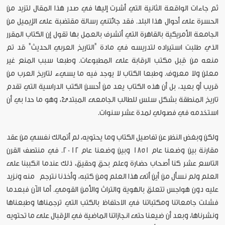
ثم جاءات الواقعة الثانية التي أشرت إليها في صدر هذا المقال لتزيد من
الحسرة على أحوال هذا البلد. فقد جائتني رسالة مقتضبة على الإيميل من
الجامعة الأمريكية بالقاهرة التي أتشرف بالعمل بها تقول إن الكتاب المقرر
الذي طلبت استيراده لتدريسه في مادة "التاريخ العربي الحديث" قد تم
منعه من قِبل مكتب الرقابة على المطبوعات. وطبعا سبب المنع غير
معلن ولا معروف. وطبعا الكتاب لا يوجد فيه ما يسيء لتاريخ العرب من
قريب أو بعيد، بل أن هذه الكتاب يعد من أحسن الكتب الدراسية التي تقدم
تاريخ المنطقة بشكل سلس للطالب الجامعى المبتدئ، وهو ما حدا بي أن
استخدمه في فصولي لمدة عشر سنوات.
ولكن وبغض النظر عن تفاصيل الكتاب وما يحتويه، لم أتمالك نفسي من عقد
مقارنة بين وضعنا عام 1851 وبين وضعنا عام 2012. في منتصف القرن
التاسع عشر كنا أصحاب حضارة وعلم بحق وحقيق، ذلك عندما انكببنا على
العلم ولم نسأل من أين أتى هذا العلم ومن كتبه، وأخذنا نترجم منه ونزيد
عليه دون هواجس تتعلق بالهوية والتراث والأمن القومي. أما الآن فبعدما
فشلت جامعاتنا ومكتباتنا في الاحتفاظ بالكتب التي ترجمناها وطبعناها
ونشرناها، وبعد أن ضيعنا حتى انجازاتنا الماضية في الإقبال على ما تحتويه