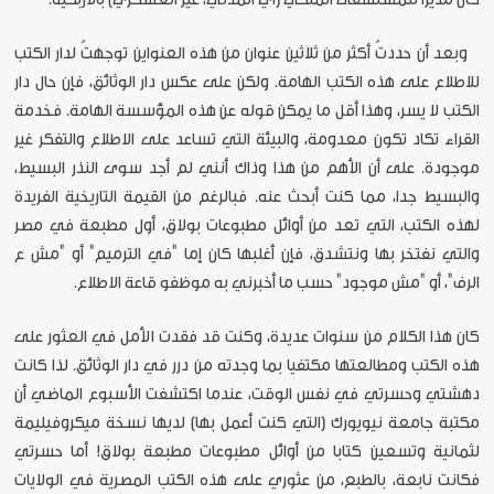
وبعد أن حددتُ أكثر من ثلاثين عنوان من هذه العنواين توجهتُ لدار الكتب
للاطلاع على هذه الكتب الهامة. ولكن على عكس دار الوثائق، فإن حال دار
الكتب لا يسر، وهذا أقل ما يمكن قوله عن هذه المؤسسة الهامة. فخدمة
القراء تكاد تكون معدومة، والبيئة التي تساعد على الاطلاع والتفكر غير
موجودة. على أن الأهم من هذا وذاك أنني لم أجد سوى النذر البسيط،
والبسيط جدا، مما كنت أبحث عنه. فبالرغم من القيمة التاريخية الفريدة
لهذه الكتب، التي تعد من أوائل مطبوعات بولاق، أول مطبعة في مصر
والتي نفتخر بها ونتشدق، فإن أغلبها كان إما "في الترميم" أو "مش ع
الرف"، أو "مش موجود" حسب ما أخبرني به موظفو قاعة الاطلاع.
كان هذا الكلام من سنوات عديدة، وكنت قد فقدت الأمل في العثور على
هذه الكتب ومطالعتها مكتفيا بما وجدته من درر في دار الوثائق. لذا كانت
دهشتي وحسرتي في نفس الوقت، عندما اكتشفت الأسبوع الماضي أن
مكتبة جامعة نيويورك (التي كنت أعمل بها) لديها نسخة ميكروفيليمة
لثمانية وتسعين كتابا من أوائل مطبوعات مطبعة بولاق! أما حسرتي
فكانت نابعة، بالطبع، من عثوري على هذه الكتب المصرية في الولايات