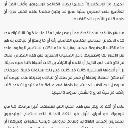
الحميد من الإسكندرية" حسبما يخبرنا الكتالوج الرسمي)، وأغلب الظن أن
القائمين على المعرض بحثوا عمن قد يكون مهتما بهذه الكتب فراوا أن
جامعة لندن الأجدر بالاحتفاظ بها.
ما يبهر حقا في هذه القصة هو أن مصر عام 1851 عندما قررت الاشتراك في
هذه المعرض الصناعي العلمي العالمي رأت أن ما يمكن أن تتباهى به هو
هذه الكتب المطبوعة محليا. وبقراءة هذه الكتب نستطيع الوقوف على
سر الاعتزاز بها وتضمينها داخل المنتجات المصرية في هذه المعرض. فتلك
لم تكن كتب في التاريخ أو اللغة أو التراث، بل كانت أغلبها كتبا طبية حديثة،
بل أن أصولها الفرنسية كانت قد كتبت قبل ذلك بسنوات قليلة. وبمعنى
آخر فكان الاعتقاد وقتها أن مصر من حقها أن تتباهى بقدرتها على ترجمة آخر
ما وصل إليه الطب الحديث، وبنجاحها في طباعة هذه الترجمات في كتب
رائعة من حيث الورق والشكل الحروف والتجليد.
على أن أهم ما يبهر في هذه الكتب التي استطعت أخيرا قراءتها هنا في
نيويورك هو أمران، الأول هو اللغة العذبة التي استطاع المترجمون
المصريون (محمد الهراوي، وسالم قناواتي، ويوحنا عنهوري وغيرهم) أن