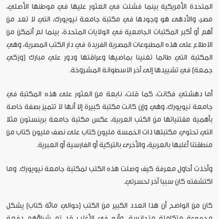
المتحدة الأمريكية بينما فشلت في العثور عليها في موطنها الأصلي،
مصر، والأدهى هو وجودها في مكتبة جامعة نيويورك، التي لا تعد من
أهم أو أكبر المكتبات الجامعية في الولايات المتحدة، بينما لم أتمكن من
الاطلاع على هذه المطبوعات المصرية الفريدة في دار الكتب المصرية، وهي
المكتبة التي طالما تغنينا بماضيها وعراقتها ودور علي مبارك (وزكي
جمعة) في تشييدها إلى آخر الاسطوانة المشروخة.
أما دهشتي فكانت، كما قلت، نابعة من العثور على هذه المكتبة في
جامعة نيويورك، وهي وإن كانت مكتبة كبيرة إلا أنها لا تتميز بصفة خاصة
بأهمية مقتنياتها من الكتب العربية، عكس مكتبة جامعة برينستون مثلا
التي تحتوي مكتبتها ذات الخمسة مليون كتاب على نصف مليون كتاب من
منطقتنا أغلبها بالعربية، والأخرى بالتركية أو الفارسية أو العبرية.
وأخذت أحاول معرفة كيف وصلت هذه الكتب لمكتبة جامعة نيويورك. وما
اكتشفته كان سببا آخر لحسرتي.
كان من الواضح أن هذا العدد الكبير من الكتب (حوالي مائة كتاب) يشكل
مجموعة متكاملة متجانسة، وأنه في الأغلب قد تم شراؤهم دفعة