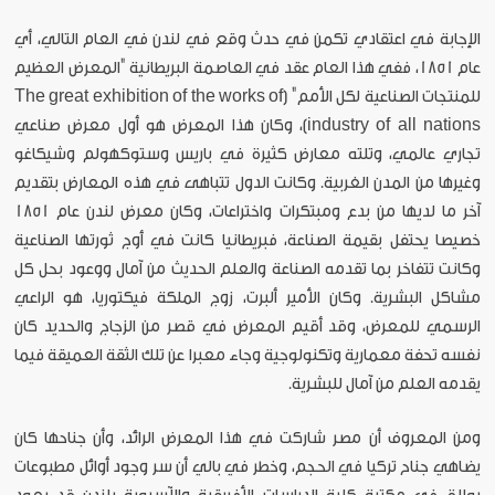
الإجابة في اعتقادي تكمن في حدث وقع في لندن في العام التالي، أي
عام 1851، ففي هذا العام عقد في العاصمة البريطانية "المعرض العظيم
للمنتجات الصناعية لكل الأمم" (The great exhibition of the works of
industry of all nations)، وكان هذا المعرض هو أول معرض صناعي
تجاري عالمي، وتلته معارض كثيرة في باريس وستوكهولم وشيكاغو
وغيرها من المدن الغربية. وكانت الدول تتباهى في هذه المعارض بتقديم
آخر ما لديها من بدع ومبتكرات واختراعات، وكان معرض لندن عام 1851
خصيصا يحتفل بقيمة الصناعة، فبريطانيا كانت في أوج ثورتها الصناعية
وكانت تتفاخر بما تقدمه الصناعة والعلم الحديث من آمال ووعود بحل كل
مشاكل البشرية. وكان الأمير ألبرت، زوج الملكة فيكتوريا، هو الراعي
الرسمي للمعرض، وقد أقيم المعرض في قصر من الزجاج والحديد كان
نفسه تحفة معمارية وتكنولوجية وجاء معبرا عن تلك الثقة العميقة فيما
يقدمه العلم من آمال للبشرية.
ومن المعروف أن مصر شاركت في هذا المعرض الرائد، وأن جناحها كان
يضاهي جناح تركيا في الحجم، وخطر في بالي أن سر وجود أوائل مطبوعات