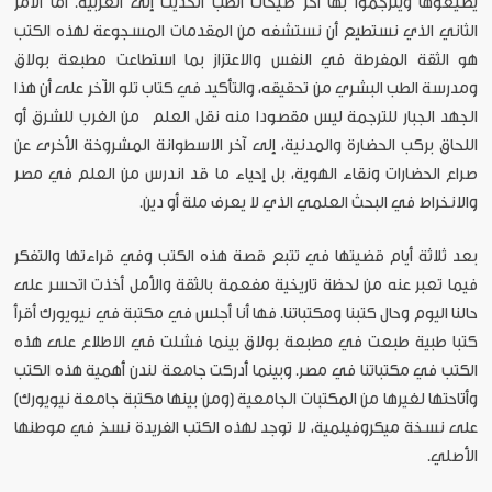
يصيغوها ويترجموا بها آخر صيحات الطب الحديث إلى العربية. أما الأمر
الثاني الذي نستطيع أن نستشفه من المقدمات المسجوعة لهذه الكتب
هو الثقة المفرطة في النفس والاعتزاز بما استطاعت مطبعة بولاق
ومدرسة الطب البشري من تحقيقه، والتأكيد في كتاب تلو الآخر على أن هذا
الجهد الجبار للترجمة ليس مقصودا منه نقل العلم من الغرب للشرق أو
اللحاق بركب الحضارة والمدنية، إلى آخر الاسطوانة المشروخة الأخرى عن
صراع الحضارات ونقاء الهوية، بل إحياء ما قد اندرس من العلم في مصر
والانخراط في البحث العلمي الذي لا يعرف ملة أو دين.
بعد ثلاثة أيام قضيتها في تتبع قصة هذه الكتب وفي قراءتها والتفكر
فيما تعبر عنه من لحظة تاريخية مفعمة بالثقة والأمل أخذت اتحسر على
حالنا اليوم وحال كتبنا ومكتباتنا. فها أنا أجلس في مكتبة في نيويورك أقرأ
كتبا طبية طبعت في مطبعة بولاق بينما فشلت في الاطلاع على هذه
الكتب في مكتباتنا في مصر. وبينما أدركت جامعة لندن أهمية هذه الكتب
وأتاحتها لغيرها من المكتبات الجامعية (ومن بينها مكتبة جامعة نيويورك)
على نسخة ميكروفيلمية، لا توجد لهذه الكتب الفريدة نسخ في موطنها
الأصلي.