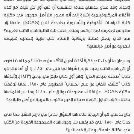
واحدة. وقد صدق حدسي عندما اكتشفت أن في أول كل فيلم من هذه
الأفلام الميكروفيلمية إشارة إلى أنه مصور من أصل موجود في مكتبة
كلية الدراسات الأفريقية والآسيوية بجامعة لندن (SOAS). عندها زاد
فضولي لمعرفة لماذا وكيف ومتى اقتنت تلك الكلية هذه الكتب الغريبة؟
فما الذي يدفع مكتبة بريطانية لاقتناء كتب طبية وعلمية مترجمة
للعربية عن أصل فرنسي؟
وسرعان ما أن جاءتني فكرة أخذت أحاول التأكد من صحتها. فمما لفت نظري
أن كل هذه الكتب يعود تاريخ نشرها لما قبل عام 1850، إذ أن أقدمها هو
كتاب "صناعة صباغة الحرير" وهو أول كتاب طُبع في بولاق (1823)، وأحدثها
كتاب "كشف النقاب عن علم الحساب" المطبوع عام 1850. لماذا توقفت
مكتبة SOAS عن اقتناء مطبوعات بولاق عام 1850؟ وما سر اهتمامها
باقتناء كتاب تتناول كيفية صباغة الحرير مكتوب بالعربية عن أصل طلياني؟
كان حدسي هو أن الإجابة على هذا السؤال تكمن في تاريخ النشر. فما الذي
حدث عام 1850 الذي قد يفسر سر وجود هذه المجموعة الفريدة من الكتب
في مكتبة جامعة بريطانية في لندن؟