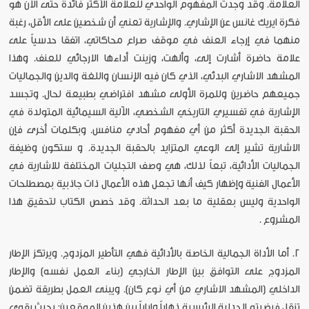
العلامة. وقد وجدت المفهوم الواحدي للعلامة الأكثر فائدة حتى الآن هو
فكرة ايريك غانس عن الإشاري. والإشارية تعني أن شخصين على الأقل، رغبة
منهما في إرجاء العنف في موقف صراع محاكاتي، اتفقا حدسياً على
علامة حاضرة أشارت إلى، وألهت، وزينت أداءها الارجائي للعنف. وهذا
المشهد الاشاري البدئي، الذي كان فيه الإنسان واللغة والدين والجماليات
جميعهم حاضرين وللمرة الأولى مشهد افتراضي بطبيعة لحال. وتجسد
الإشارية في تفسيري التاريخي الشخصي، الآلية السيمائية المتولدة في
الحقبة الجديدة أكثر من أي مفهوم أحادي منافس. وبكلمات أخرى فإن
الاشارية تشير إلى الوعي المتزايد بالحقبة الجديدة. و ستكون وظيفة
الجماليات الأدائية، تبعاً لذلك، هي وصف التجليات المختلفة للاشارية في
الأعمال الفنية وإظهار كيف أنها تجعل هذه الأعمال ذات جاذبية بمصطلحات
الواحدية وليس بعقلية ما بعد الحداثة. وقد خصص الكتاب لتحقيق هذا
المشروع .
2. أما الأداة الجمالية الخاصة بالأدائية فهي التأطير المزدوج. ويرتكز الإطار
المزدوج على التوافق بين الإطار الخارجي (بناء العمل نفسه) والإطار
الداخلي (المشهد الاشاري من أي نوع كان). ويبنى العمل بطريقة تضمن
تنقل فرضيته الجدلية الرئيسية ذهاباً وإياباً بين هذين الموقعين: بحيث يقوي