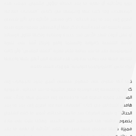
بيريو والأدائية أو نهاية ما بعد الحداثة لراؤول ايشلمان. جمعت هذه
المصطلحات وما كتب عنها وضمنتها في كتابي “الفضاءات القادمة:
الطريق إلى بعد ما بعد الحداثة”. كان مصطلح الأدائية ذي تأثير شخصي
عميق بالنسبة لي لعدة أسباب اذكر منها أن المصطلح يتضمن نظرية نقدية
أو لنقل أدوات للنقد الأدبي تعد جديدة ومغايرة ولكنها تتناول الوسائط
الأدبية التقليدية كالرواية والسينما والفن وترتكز أيضاً على نظرية
أنثروبولوجية بعد ما بعد حداثية تغاير نظرية “العنف المقدس” وأن كانت
تتقاطع معها في جوانب عدة ولب هذه النظرية التي أطلق عليها واضعها
ايرك غانس “الانثروبولوجيا التوليدية” هو إرجاء العنف باللغة.
كما أنها تنطوي على مفهوم فلسفي أعمق يعود بالجماليات إلى
كانط وبالفلسفة إلى الواحدية مقابل الاثنينية ما بعد الحداثية . شمولية
المصطلح وغرابة النظرية هما ما دفعاني إلى التعمق فيها. وبدأت على
هامش اشتغالي في كتاب “الفضاءات القادمة: الطريق إلى بعد ما بعد
الحداثة” و تقصي النظريات بعد ما بعد الحداثية، أجمع ما كتبه ايشلمان
بخصوص ادائيته؛ هذا المصطلح القديم الجديد. وهكذا عثرت على مادة
مميزة كتبها ايشلمان منها فصل من كتابه “الأدائية أو نهاية ما بعد