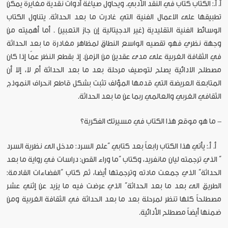
أ. أ.: الكتاب كتاب في النقد الأدبي. ويحاول صياغة أدوات نقدية مغايرة يمكن
تطبيقها على الاعمال الفنية التي غادرت ما بعد الحداثة. يتناول الكتاب
الوسائط الفنية التقليدية (غير الدجيتالية إن جاز التعبير) . أما أهميته من
وجهة نظري فهو تقصيه الواسع النطاق لمظاهر مغادرة ما بعد الحداثة
في الثقافة الغربية على مدى عقدين من الزمن. إذ بقطع النظر عمّا إذا كان
مصطلح الادائية يصلح لتوصيف مرحلة بعد ما بعد الحداثة أم لا، إلا أن
المتابعة العريضة التي قدمها المؤلف تثبت بشكل قاطع انحراف النموذج
الثقافي الغربي والعالمي ربما عن ما بعد الحداثة.
- ما هو موقع هذا الكتاب في مسيرتك الفكرية؟
أ. أ.: يأتي هذا الكتاب رابعاً بعد كتابي “علم السرد: مدخل الى نظرية السرد
” الذي ترجمته ليان مانفريد، وكتاب “ما وراء القص: دراسات في رواية ما بعد
الحداثة” الذي جمعت مادته وترجمتها أيضا، ثم كتاب “الفضاءات القادمة:
الطريق الى بعد ما بعد الحداثة” الذي عرضت فيه ما يزيد عن إثني عشر
مصطلحاً كلها تنظر لمرحلة بعد ما بعد الحداثة في الثقافة الغربية ومن
ضمنها أيضاً مصطلح الأدائية.