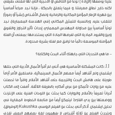
علينا بوصفها (الإرادة ) نوعا من التناقض أو الأحجية التي لها معنى حقيقي
لكنه خارج نطاق معرفتنا. و فيما يتعلق بالحبكة ، فإننا نجد صراعاً أساسياً
بين قهرية الإطار المؤمن المكانية والزمانية ونضال الأشخاص (بشراً أو رموزاً)
للتغلب عليه. وبالنسبة للتمثيل المكاني (في الهندسة المعمارية)، نجد
توتراً أساسياً بين محاولة المهندس المعماري إحداث تأثير التجاوز والتفوق
وبين والقيود المادية التي تفرضها المادة التي يستخدمها: بمعنى أن الفتة
المؤمنة الموسعة دائماً ما ترافق مع لفتة بشرية محدودة.
- ما هي التحديات التي جابهتك أثناء البحث والكتابة؟
أ. أ.: كانت المشكلة الأساسية هي أنني لم أقرأ الأعمال الأدبية التي حللها
ايشلمان ولم أشاهد أيضاً معظم الأعمال السينمائية، فاستغرق الأمر أياماً
طويلة على هامش البحث والترجمة حتى أشاهد الأفلام واقرأ ما تحصلت
عليه من روايات لأتمكن من عرض أفكاره بالطريقة اللائقة. أضفت إلى الكتاب
أحياناً تعريفاً بالأفلام والروايات كما بحثت عن اللوحات الفنية على الإنترنت
ووضعتها بين يدي القارئ ليتمكن أيضاً من متابعة الخطوط المغايرة في
تحليل ايشلمان. أذكر أنني بحثت عن الفيلم الروسي Kukushka (الوقواق)،
ويتحدث الفيلم عن ثلاثة أشخاص لا يفهمون لغة بعضهم البعض تقذف