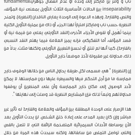
ناب و ولتر بن مايكلز إلى وحدة أو عدم انفصال جوهريfundamental
inseparability بين الحالات الأساسية الثلاث: التأويل بمعنى نية المؤلف،
والنص، والقارئ. وبهذه الدعوة إلى الوحدة يعارض الناقدان (النظرية). وتمنح
النظرية ،حسب ناب ومايكلز امتيازاً لهذا الجزء أو ذاك من عملية التأويل الكلية
بينما تًهْمِل أو تقوض الأجزاء الأخرى (النقد التأويلي يعلي من قيمة نية أو
قصد المؤلف، أما التفكيكي فإنه يميز العلامة فيما يهتم النقد النسبي
بالقارئ)، كما أنها لم تنتق أو تحسن التطبيق التأويلي ولكنها مثلت، بدلاً من
ذلك، محاولة غير مقبولة لأخذ موضعاً خارج التأويل.
إن (النظرية) " هي مسمى لكل طريقة يحاول الناس من خلالها الوقوف خارج
ممارسة ما من أجل التحكم فيها والسيطرة عليها دون ممارستها. لا يمكن
لأحد الوصول إلى مكان خارج الممارسة وأن على المنظرين أن يوقفوا
محاولاتهم وتبعاً لذلك فإن المشاريع النظرية قد وصلت إلى نهايتها ".
هذا الإصرار على الوحدة المطلقة بين المؤلف والعلامة والقارئ له تأثير غير
مباشر وإن كان بعيد المدى على إعادة خلق الشخص. لن يحدث التأويل بعد
الآن بوساطة الأحداث السيميائية المتضخمة الزائفة التي لا تتصل بالقص
والتي تواصل التملص من سابقاتها، ولكنه سيحدث هذه المرة من خلال