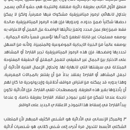
منطق الأول الثاني بطريقة دائرية مغلقة. والنتيجة هي حشو أدائي يسمح
بتداول لانهائي لرموز ميتافيزيقية مشكوك فيها معرفياً، ولكن لا يمكن
دحضها شكلياً ضمن حدوده. وبدورها فإن هذه الرموز الميتافيزيقية صالحة
فقط ضمن إطار عمل محدد وتعزز بنائيتها الواضحة عزل العمل أو الاعتراف به
بوصفه مسلمات غير قابلة للطعن كما أنها تؤسس قسراً حالته الجمالية ـ
بوصفه عالماً من الخبرة الايجابية الموضوعية والمتميزة. ولأنه من السهل
تحدديها وفضحها، فإن هذه الرموز الميتافيزيقية تجبر القارئ أو المشاهد
على الاختيار بين الجمال غير الحقيقي للعمل المغلق أو الحقيقة المفتوحة
المبتذلة في سيقنتها التي لانهاية لها. وتحاول الإعمال الفنية الأدائية أن
تجعل المشاهد أو القارئ يعتقد بدلاً من أن يقتنع بالمجالات المعرفية.
وهذا بدوره قد يمكنه من افتراض مواقف أخلاقية وإيديولوجية ما كان لهم
أن يأخذوها بغير هذه الطريقة. وبمصطلحات تلقي القارئ، فإن الأدائية تكون
ناجحة عندما تتمكن من تغير نموذج اعتقاد القارئ بطريقة خاصة، و عندما
يبدأ القارئ في إسقاط هذا النموذج الاعتقادي الجديد على الواقع.
3. والمركز الإنساني في الأدائية هو الشخص الكثيف المبهم لأن المتطلب
الشكلي الأبسط للتحول مرة أخرى إلى شخص كلاني هو شخصيات أدائية