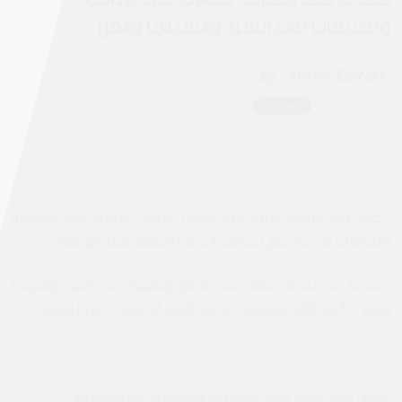
وتطبيقات في السرد والسينما والفن
By :
Arabic Editors
[“كتب” هي سلسلة جديدة على صفحات “جدلية” نستضيف فيها المؤلفين
والمؤلفات في حوار حول أعمالهم الجديدة ونرفقه بفصل من الكتاب.]
"بعد ما بعد الحداثة: مقالات في الأدائية وتطبيقات في السرد والسينما
والفن" تأليف: راؤول ايشلمان. ترجمة: أماني أبو رحمة. عن دار أروقة.
جدلية: كيف تبلورت فكرة الكتاب وما الذي قادك نحو الموضوع؟