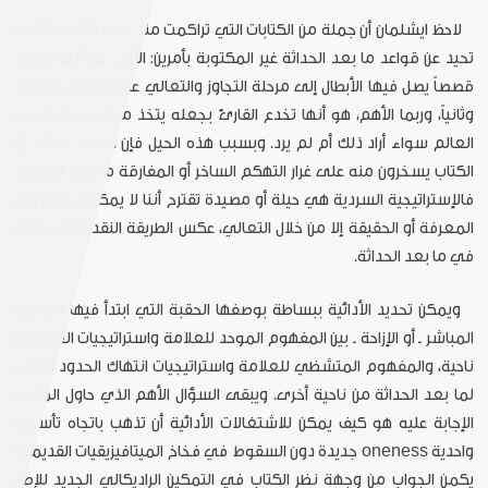
لاحظ ايشلمان أن جملة من الكتابات التي تراكمت منذ بداية الألفية الثانية
تحيد عن قواعد ما بعد الحداثة غير المكتوبة بأمرين: الأول، هو أنها تحكي
قصصاً يصل فيها الأبطال إلى مرحلة التجاوز والتعالي على العالم المادي.
وثانياً، وربما الأهم، هو أنها تخدع القارئ بجعله يتخذ مواقف بوذية نحو
العالم سواء أراد ذلك أم لم يرد. وبسبب هذه الحيل فإن القارئ يعتقد أن
الكتاب يسخرون منه على غرار التهكم الساخر أو المفارقة ما بعد الحداثية.
فالإستراتيجية السردية هي حيلة أو مصيدة تقترح أننا لا يمكن أن نصل إلى
المعرفة أو الحقيقة إلا من خلال التعالي، عكس الطريقة النقدية الموظفة
في ما بعد الحداثة.
ويمكن تحديد الأدائية ببساطة بوصفها الحقبة التي ابتدأ فيها التنافس
المباشر ـ أو الإزاحة ـ بين المفهوم الموحد للعلامة واستراتيجيات الغلق من
ناحية، والمفهوم المتشظي للعلامة واستراتيجيات انتهاك الحدود المميز
لما بعد الحداثة من ناحية أخرى. ويبقى السؤال الأهم الذي حاول المؤلف
الإجابة عليه هو كيف يمكن للاشتغالات الأدائية أن تذهب باتجاه تأسيس
واحدية oneness جديدة دون السقوط في فخاخ الميتافيزيقيات القديمة؟
يكمن الجواب من وجهة نظر الكتاب في التمكين الراديكالي الجديد للإطار