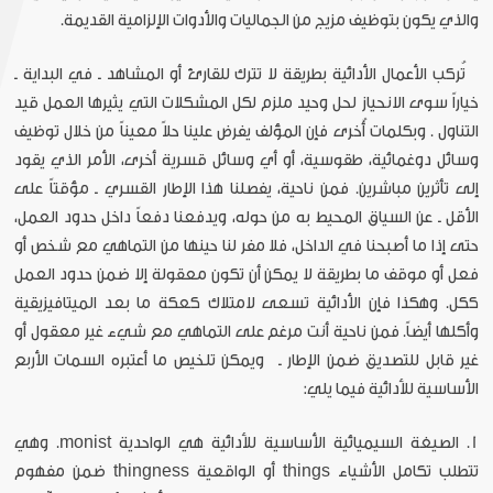
والذي يكون بتوظيف مزيج من الجماليات والأدوات الإلزامية القديمة.
تُركب الأعمال الأدائية بطريقة لا تترك للقارئ أو المشاهد ـ في البداية ـ
خياراً سوى الانحياز لحل وحيد ملزم لكل المشكلات التي يثيرها العمل قيد
التناول . وبكلمات أُخرى فإن المؤلف يفرض علينا حلاً معيناً من خلال توظيف
وسائل دوغمائية، طقوسية، أو أي وسائل قسرية أخرى، الأمر الذي يقود
إلى تأثرين مباشرين. فمن ناحية، يفصلنا هذا الإطار القسري ـ مؤقتاً على
الأقل ـ عن السياق المحيط به من حوله، ويدفعنا دفعاً داخل حدود العمل،
حتى إذا ما أصبحنا في الداخل، فلا مفر لنا حينها من التماهي مع شخص أو
فعل أو موقف ما بطريقة لا يمكن أن تكون معقولة إلا ضمن حدود العمل
ككل. وهكذا فإن الأدائية تسعى لامتلاك كعكة ما بعد الميتافيزيقية
وأكلها أيضاً. فمن ناحية أنت مرغم على التماهي مع شيء غير معقول أو
غير قابل للتصديق ضمن الإطار ـ ويمكن تلخيص ما أعتبره السمات الأربع
الأساسية للأدائية فيما يلي:
1. الصيغة السيميائية الأساسية للأدائية هي الواحدية monist. وهي
تتطلب تكامل الأشياء things أو الواقعية thingness ضمن مفهوم