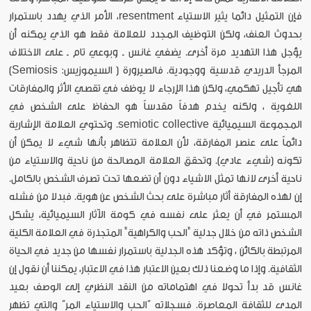
فإن التمثيل دائما يثير الاستياء resentment، الأمر الذي يهدد باستمرار
بحدوث العنف، ولكن التوظيف المجدد للعلامة فقط هو الذي يمكنه أن
يؤجل هذا التهديد مرة أخرى. يضفي غانس ـ وبوعي تام ـ على الاختلاف
المرجأ الدريدي قدسية ووجودية. فالصيرورة ( السيموزيس: Semiosis)
هي تأجيل تهكمي، ولكن هذا الإرجاء لا يوظف في تقصي الأثر والمفارقات
اللغوية ، ولكنه يخدم هدفاً مقدساً هو الحفاظ على الشخص في
المجموعة السيميائية semiotic collective. وتحتوي العلامة الإشارية
دائماً على عنصر المفارقة، لأن العلامة تتظاهر بأنها شيء لا يمكن أن
تكونه (شيء عادي). وتحقق العلامة المصالحة من ناحية والاستياء من
ناحية أخرى لانها تمثل الاشياء دون أن تضعها تحت تصرف الشخص بالكامل.
إن لهذه المفارقة أثار مباشرة على بحث الشخص عن هوية. فبدلا من فشله
المستمر في أن يعثر على نفسه في كومة الآثار السيميائية، يشكل
الشخص ذاته من خلال جدلية "الحب والكراهية" المتجذرة في العلامة الكلية
المرتبطة بالكائن ، وتؤكد هذه الجدلية باستمرار نفسها من جديد في الحياة
الثقافية. وإذا ما وضعنا ذلك بعين الاعتبار هذا في الاعتبار، يمكننا أن نقول إن
غانس قد بدأ تحولا في اهتماماته من النقد النظري إلى الوصف بعيد
المدى للثقافة المعاصرة. فسجلاته “الحب والاستياء المر” والتي تظهر