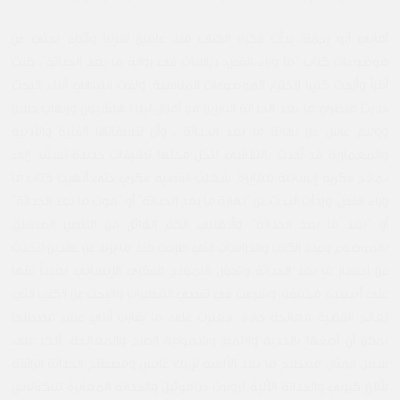
أماني أبو رحمة: بدأت فكرة الكتاب منذ عامين تقريباً وأثناء بحثي عن
موضوعات كتاب “ما وراء القص: دراسات في رواية ما بعد الحداثة”، كنت
أقرأ وأبحث كثيراً لاختيار الموضوعات المناسبة. ولفت انتباهي أثناء البحث
حديث منظري ما بعد الحداثة البارزين من أمثال ليندا هتشيون وإيهاب حسن
ووليم غاس عن نهاية ما بعد الحداثة ـ وأن تطبيقاتها الفنية والأدبية
والمعمارية قد أخذت بالتلاشي لتحل محلها تطبيقات جديدة تستند إلى
نماذج فكرية إنسانية مغايرة. شغلت القضية فكري حتى أنهيت كتاب ما
وراء القص. وبدأت البحث عن “نهاية ما بعد الحداثة” أو “موت ما بعد الحداثة”
أو “بعد ما بعد الحداثة”. وأذهلني الكم الهائل من التنظير المتعلق
بالموضوع وعدد الكتب والدراسات التي طرحت منذ ما يزيد عن عقدين تتحدث
عن احتضار ما بعد الحداثة وتحول النموذج الفكري الإنساني بعيداً عنها
على أصعدة مختلفة. وشرعت في تقصي التنظيرات والبحث عن الكتب التي
تعالج القضية معالجة جادة. فعثرت على ما يقارب أثني عشر مصطلحاً
يمكن أن أصفها بالجدية والتميز وشمولية الطرح والمعالجة. أذكر على
سبيل المثال مصطلح ما بعد الألفية لإريك غانس ومصطلح الحداثة الزائفة
لآلان كيربي والحداثة الآلية لروبرت صاموئيل والحداثة المغايرة لنيكولاس