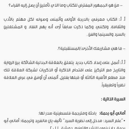
- من هو الجمهور المفترض للكتاب وما الذي تأملين أن يصل إليه القراء؟
أ. أ.: الكتاب معرفي بالدرجة الأولى وأتمنى وصوله لكل مهتم بالأدب
والثقافة. ولكنني وكما ذكرت سابقاً أرى أنه يهم النقاد و المشتغلين
بالسرد والسينما والفن .
- ما هي مشاريعك الأخرى/المستقبلية؟.
أ. أ.: أعمل على إعداد كتاب جديد يتعلق بالعلاقة الجدلية الشائكة بين الرواية
والتاريخ مع التركيز على اقتحام الذاكرة أو الذكريات لشبكة العلاقة تلك
منذ مطلع الألفية الثالثة أو قبلها بقليل. أتمنى أن أوفق في عرض العلاقة
نظرياً وتطبيقياً.
السيرة الذاتية :
أماني أبو رحمة:
باحثة ومترجمة فلسطينية صدر لها:
• “علم السرد: مدخل إلى نظرية السرد” تأليف يان مانفريد وترجمة: أماني أبو
رحمة. دار نينوى للنشر والتوزيع .دمشق. 2011