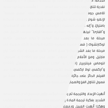
الحداثة: الجمال الأمريكي” والصادر عن مجموعة ديفيس 2008. وتطبيقات
نقدية تتناول روايات وأفلام صدرت بعد العام 2000 وأسست لمغايرة نقدية
تلامس جوهر المصطلح كما أراده ايشلمان أذكر منها: “قصص بسيطة”
لإنغو شولز (رواية عرضية حول إعادة توحيد المانيا مع تضمينات أميركية
بامتياز)، و“إله الأشياء الصغيرة ) لأرونداتي روي (أدب ما بعد الاستعمار)،
و”القارئ” لبرنهارد شيلينك (معالجة تشوبها الإثارة لصراعات الأجيال في
مرحلة ما بعد الهولوكوست في ألمانيا)، و”خزانة الملابس” لأولغا
توكارتشوك ( قصة قصيرة تصويرية للكاتبة البولندية الأكثر شعبية في
مرحلة ما بعد الشيوعية) و”فندق العالم” لآلي سميث و “حياة باي” ليان
مارتيل. ومن الأفلام أذكر “البلهاء” للارس فون ترير (1997)؛ و “الاحتفال”
لتوماس فينتربيرغ (1998)؛ و “الكلب الشبح” لجيم جارموش (1999)؛
و”اركضي لولا اركضي” لتوم تاكوير (1999). وفي السينما السائدة نجد
الفيلم الحائز على جائزة الأوسكار “الجمال الأمريكي” (1999) ، فضلاً عن
فصول تتناول الفن والعمارة والشخصية في حقبة بعد ما بعد الحداثة.
أنهيت الإعداد والترجمة ثم راسلت المؤلف راؤول ايشلمان الذي أبدى إعجابه
الشديد بفكرة ترجمة المادة إلى العربية ووافق على كتابة مقدمة الكتاب
وهكذا أنهيت العمل ودفعته لناشر كتابي “فضاءات”: أروقة للدراسات