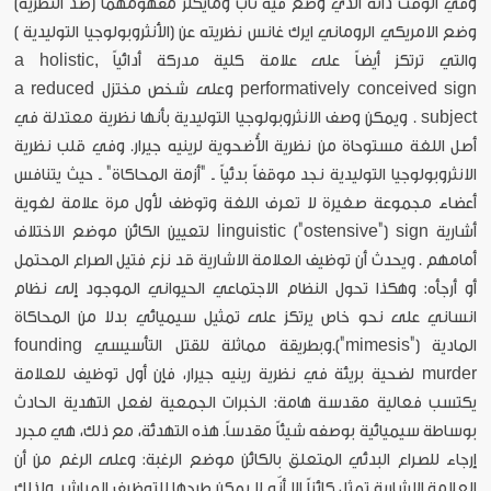
وفي الوقت ذاته الذي وضع فيه ناب ومايكلز مفهومهما (ضد النظرية)
وضع الامريكي الروماني ايرك غانس نظريته عن (الأنثروبولوجيا التوليدية )
والتي ترتكز أيضاً على علامة كلية مدركة أدائياً a holistic,
performatively conceived sign وعلى شخص مختزل a reduced
subject . ويمكن وصف الانثروبولوجيا التوليدية بأنها نظرية معتدلة في
أصل اللغة مستوحاة من نظرية الأُضحوية لرينيه جيرار. وفي قلب نظرية
الانثروبولوجيا التوليدية نجد موقفاً بدئياً ـ "أزمة المحاكاة" ـ حيث يتنافس
أعضاء مجموعة صغيرة لا تعرف اللغة وتوظف لأول مرة علامة لغوية
أشارية linguistic ("ostensive") sign لتعيين الكائن موضع الاختلاف
أمامهم . ويحدث أن توظيف العلامة الاشارية قد نزع فتيل الصراع المحتمل
أو أرجأه: وهكذا تحول النظام الاجتماعي الحيواني الموجود إلى نظام
انساني على نحو خاص يرتكز على تمثيل سيميائي بدلا من المحاكاة
المادية ("mimesis").وبطريقة مماثلة للقتل التأسيسي founding
murder لضحية بريئة في نظرية رينيه جيرار، فإن أول توظيف للعلامة
يكتسب فعالية مقدسة هامة: الخبرات الجمعية لفعل التهدية الحادث
بوساطة سيميائية بوصفه شيئاً مقدساً. هذه التهدئة، مع ذلك، هي مجرد
إرجاء للصراع البدئي المتعلق بالكائن موضع الرغبة: وعلى الرغم من أن
العلامة الاشارية تمثل كائناً إلا أنّه لا يمكن طرحها للتوظيف المباشر. ولذلك