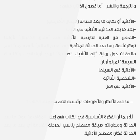
والترجمة والنشر.
أما فصول الكتاب فهي :
•الأدائية أو نهاية ما بعد الحداثة (الجمال الأمريكي)
•بعد ما بعد الحداثية: الأدائية في الأدب
•التحقق من الفترة التاريخية: الأدائية في “فندق الكابيتال” لأولغا
توكارتشوك وما بعد الحداثة المتأخرة في “فندق العالم” لألي سميث (مع
ملاحظات حول رواية “إله الأشياء الصغيرة” لروي أرونداتي ، و”كنيسة
السبعة” لميلو أربان.
•الأدائية في السينما
•الشخصية الأدائية
•الأدائية في الفن
- ما هي الأفكار والأطروحات الرئيسية التي يتضمنها الكتاب ؟
أ.أ: ربما أن الفكرة الأساسية في الكتاب هي إعلان المؤلف عن موت ما بعد
الحداثة ومحاولته صياغة مصطلح يناسب المرحلة القادمة أي بعد ما بعد
الحداثة فكان مصطلح الأدائية.