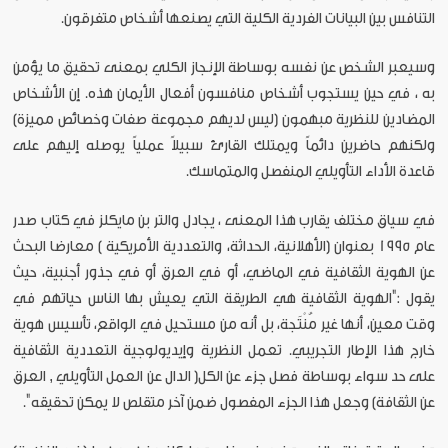
التنافس بين البيانات الفردية الكلية التي يصنعها أشخاص متفرقون.
وسيعبر الشخص عن نفسه بوساطة الإنجاز الكلي بمعنى تحقيق ما يؤمن
به ، في حين يستجوب أشخاص منافسون أفعال الأيمان هذه. إن الأشخاص
المضادين للنظرية مبهمون (ليس لديهم مجموعة صفات وخصائص مميزة)
ولكنهم حاضرين دائماً ويمتلك القارئ سبيلاً عملياً يوصله إليهم على
قاعدة الأداء التأويلي المنفصل والمتماسك.
في سياق مختلف يقارب هذا المعنى ، يجادل والتر بن مايكلز في كتاب صدر
عام 1995 بعنوان (الأهلانية، الحداثة، والتعددية الأمريكية ) معارضا البحث
عن الهوية الثقافية في الماضي، أو في العرق أو في جذور أجنبية، حيث
يقول :"الهوية الثقافية هي الطريقة التي يعيش بها الناس حياتهم في
وقت معين، أنها غير مُنْتَجة، بل أنه من مستحيل في الواقع، تأسيس هوية
خارج هذا الإطار التجريبي. تعمل النظرية وإيديولوجية التعددية الثقافية
على حد سواء بوساطة فصل جزء عن الكل( الدال عن العمل التأويلي , العرق
عن الثقافة) وجعل هذا الجزء المفصول ضمن آخر متقلص لا يمكن تحقيقه".