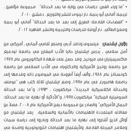
• “ما وراء القص: دراسات في رواية ما بعد الحداثة” مجموعة مؤلفين .
ترجمة: أماني أبو رحمة. دار نينوى للنشر والتوزيع . دمشق 2010.
• “الفضاءات القادمة: الطريق إلى بعد ما بعد الحداثة” أماني أبو رحمة
ومعن الطائي . دار أروقة للدراسات والترجمة والنشر. القاهرة 2012.
راؤول ايشلمان:
فيلسوف وناقد أدبي ومنظر ثقافي ألماني ـ أمريكي من
أصل سلافي , يُدرس ايشلمان حاليا الأدب المقارن في جامعة لودفيغ
ماكسيميليان في ميونيخ. وقد حصل على شهادة البكالوريوس عام 1978
من جامعة روتجرز الأمريكية والدكتوراه في الأدب السلافي من جامعة
كونستانز عام 1988، وألف أيضاً أطروحة في الموضوع ذاته وقدمها إلى
جامعة هامبورغ في عام 1995. وضع ايشلمان ثلاثة كتب هي “غوملف
والحداثة الكلاسيكية الجديدة”، فرانكفورت . 1993، و”ما بعد الحداثة
السوفيتية المبكرة” فرانكفورت.1997. و“الأدائية أو نهاية ما بعد الحداثة:
الجمال الأمريكي” والصادر عن مجموعة ديفيز الأمريكية عام 2008. فضلاً عن
مقالاته المتعددة الاهتمامات بالألمانية والسلافية.
يعد ايشلمان من
أوائل الذين أشاروا إلى نهاية ما بعد الحداثة وبادروا إلى دراسة سمات
وملامح المرحلة القادمة. ولأيشلمان اهتمامات انثروبولوجية واضحة في