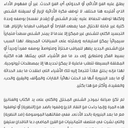
يطلق عليه الفن الأدائي أو الحدوثي أي الفن الحدث. غير أن مفهوم الأداء
الذي أقترحه هنا مختلف. لا توظف فكرة الأدائية لإبراز أو لسيقنة الشخص
ولكنها توظف للحفاظ عليه: يُقدم الشخص أو (يقدم نفسه) بوصفه وحدة
كلية غير قابلة للاختزال مما يعطى القارئ أو المراقب انطباعا بالإلزام. هذا
التجسيد الكلي للشخص غير ممكن إلا عندما لا يمنح الشخص سطحاً متمايزاً
سيميائياً يمكن استيعابه وبعثرته على السياقات المحيطة. لهذا السبب
فإن الشخص الجديد يظهر للمراقب مختزلاً ومتواصلاً بوصفه مفرداً وحيداً أو
بسيط الفكر ومتطابق إلى حد ما مع الأشياء التي يمثلها. هذه الكليَّة
المغلقة البسيطة تتطلب فاعلية لا يمكن تحديدها إلا بمصطلحات ثيولوجية.
لهذا فإنه يخلق ملاذاً تلتجئ إليه تلك الأشياء التي اعتقدت ما بعد الحداثة
أو ما بعد البنيوية أنها قد انحلت نهائياً: الغايات، والمؤلف، واليقين، والحب،
والعقيدة، وأكثر من هذا بكثير.
لم تكن صياغة نموذج الشخص المختزل والكلي على يد الكتاب والفنانين
هذه المرة وإنما جاءت من النقاد الذين وقفوا بالضد من (النظرية) أو توافقوا
مع ما بعد البنيوية بالحد الأدنى. ففي مقالتهما الموسومة (ضد النظرية)
والتي نشرت في منتصف الثمانينيات من القرن الماضي دعا الناقدان ستيفن