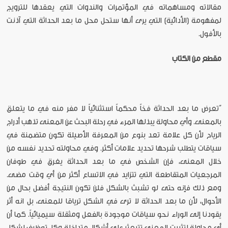
مقالاته ومساهماته في المؤتمرات والندوات التي يعقدها للترويج
لمفهومة (الأدائية) التي يرى أنها ستحل محل ما بعد الحداثة التي آذنت
بالأفول.
مقطع من الكتاب
“تعرض ما بعد الحداثة فخاً محكماً استثنائياً لا مفر منه في ما يتعلق
بالمعنى. وأي محاولة يبذلها المرء في رحلة البحث عن المعنى تذهب أدراج
الرياح لأن كل علامة تعد بنوع من المعرفة الأصيلة تكون متضمنة في
سياقات يتطلب شرحها تحديد علامات أكثر. وفي محاولته تحديد نفسه من
خلال المعنى، فإن الشخص في ما بعد الحداثة يغرق في طوفان
المرجعيات المتقاطعة التي تتزايد في الاتساع أكثر من أي وقت مضى.
ومع ذلك فإنه حتى لو تشبث بالشكل فلن تكون النتيجة أفضل بحال من
الأحوال، لأن ما بعد الحداثة لا ترى في الشكل ترياقا للمعنى، بل انه أثر
يقودنا إلى الوراء نحو سياقات موجودة بالفعل ومثقلة سيميائياً. كما أن
أي محاولة لتثبيت المعنى تتبعثر على أشكال متداخلة وكل توظيف لشكل