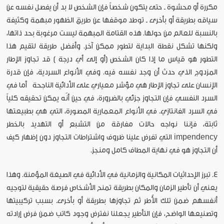
مكررة أو محشوة ـ حتى يتكون شخصاً فإن الشخص لا بد أن يفصل نفسه عن
سياقه بطريقة أو بأخرى ـ توطد موقفها عن طريق الظهور مبهمة وكثيفة
بالنسبة للعالم من حولها. هذه القتامة المبهمة ليست مرغوبة بحد ذاتها،
ولكنها تشكل نقطة البداية لتطور ممكن آخر. وأفضل طريقة لتقيم هذا
التطور هو قياس ما إذا كان الشخص (أو إلى أي درجة ) قد تجاوز الإطار
المزدوج الذي حدث أن وجد نفسه فيه. وفي الأنواع السردية، فإن قدرة
الإنسان على تجاوز الإطار هي مؤشر معياري على الأدائية الناجحة أما في
السرد النفسي فإن التجاوز جزئي بالضرورة، في حين أنّه يمكن تحقيقه كلياً
في السرد الفانتازي. في الأنواع المعمارية المصورة، التي هي بطبيعتها
ثابتة، فإننا نواجه حالات مفارقة من التشبع أو التهديد بالخطر
impendency التي تفرض علينا ظروف واشتراطات التجاوز دون إظهار كيف
أن التجاوز هو في نهاية المطاف كامل ومنجز.
4. تبرز الإحداثيات المكانية والزمانية في الأدائية في الصيغة المؤمنة. وهذا
يعني أن تأطير الزمان والمكان بطريقة تمنح الأشخاص فرصة حقيقية لتوجيه
أنفسهم ضمن تلك الأُطر ثم تجاوزها بطريقة أو بأخرى. بسبب تركيبيتها
وتصنيعها الواضح، فإن التأطير يجعلنا نفترض وجود كاتب ضمن فرض إرادته