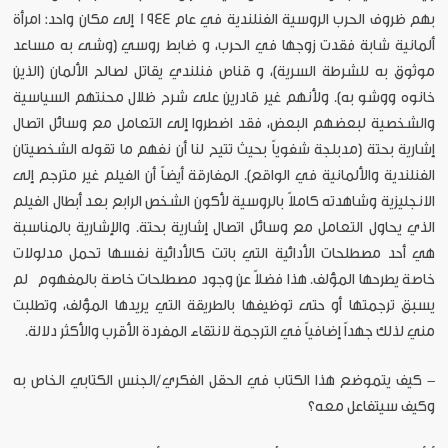
بهم ظروف الحرب الروسية الفنلندية في عام 1944 إلى مكان واحد: امرأة
ألمانية شابة فقدت زوجها في الحرب، و ضابط روسي (وشى به مساعد
موثوق به للشرطة السرية)، و قناص فنلندي يقاتل لصالح الألمان (الذين
خانوه ووشو به). ولأنهم غير قادرين على شرح ظلال محنتهم السياسية
والشخصية لبعضهم البعض، فقد اضطروا إلى التعامل مع وسائل اتصال
إشارية بحتة (مدبلجة شفوياً بحيث تتيح لنا أن نفهم ما تقوله الشخصيتان
الفنلندية والألمانية في الواقع). المفارقة أيضاً أن الفيلم غير مترجم إلى
الانجليزية وشاهدته كاملاً بالروسية لأكون الشخص الرابع بعد أبطال الفيلم
الذي يحاول التعامل مع وسائل اتصال إشارية بحتة. والإشارية بالمناسبة
هي أحد مصطلحات الأدائية التي باتت كالأدائية نفسها تحمل مدلولات
خاصة يطرحها المؤلف. هذا فضلاً عن وجود مصطلحات خاصة بالمفهوم لم
يسبق ترجمتها أو حتى توظيفها بالطريقة التي يريدها المؤلف، وتطلبت
مني لذلك جهداً إضافياً في الترجمة لانتقاء المفردة الأقرب والأكثر دلالة.
- كيف يتموضع هذا الكتاب في الحقل الفكري/الجنس الكتابي الخاص به
وكيف سيتفاعل معه؟