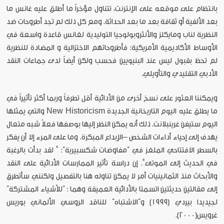
بانتظام على موقعه على الإنترنت، تتناول مؤخراً ما أطلق عليه غانس ما
بعد الألفية أو ثقافة بعد ما بعد الحداثة. ومع كل ذلك لم تجد أطروحات ضد
النظرية لناب ومايكلز والأنثروبولوجيا التوليدية لغانس قاعدة واسعة في
الأوساط الأكاديمية الأمريكية: فأطروحاتهم الاختزالية و المضادة للنظرية
لم تحظ بقبول ليس عند البنيويين فحسب ولكن أيضاً لدى جماعات النقد
الأدبي التقليدي والتأويلي.
ويمكننا العثور على نسخ أخرى من الأدائية أقل تطرفاً وربما أكثر تأثيراً في
ما يطلق عليه اليوم التاريخانية الجديدة New Historicism والتي يمثلها
اليوم ستيفن غرينبلانت. ذلك أنه يمكن النظر إليها بوصفها فعلاً شبه متعال
يهدف إلى إحياء أداءات الشخص –الإبداع المبكرة. وما على المرء إلا أن يفكر
بالسطر الافتتاحي الملغز في “مفاوضات شكسبيرية”: " لقد بدأت بالرغبة
في الحديث إلى الموتى". إن دراسة تأثير الممارسات الأدائية على النقد
والأبحاث منذ الثمانينيات أمر لا يمكن تناوله هنا بالتفصيل ولكنني سأتطرق
إلى مقالتين حديثتين اتسمتا بالأدائية العميقة وهما : “للأشياء المشتركة”
لجيديدا بيردي (1999) و”الاشتباه” للناقد الروسي الألماني بوريس
غرويس(2000).