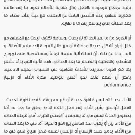
يرتبط بمعان موجودة بالفعل وكل مقاربة للأصالة تعود بنا إلى علامة
مغايرة. تنتهي رحلة الشخص الباحث عن المعنى من حيث بدأت: فضاء ما
بعد الحداثة الذي يتوسع إلى ما لا نهاية.
أن الخروج من ما بعد الحداثة لن يحدث بوساطة تكثيف البحث عن المعنى من
خلال إدراج أشكال جديدة مدهشة أو من خلال العودة إلى منبع الأصالة، و
لابد ـ بدلا من ذلك ـ أن نسلك آلية منيعة تماماً ومستعصية على نموذج
التشظي والتفكيك والتضخم ما بعد الحداثي. هذه الآلية التي بدأنا نشعر
بها مع القوة المتزايدة للأحداث الثقافية في السنوات القليلة الماضية،
يمكن أن تُفهم على نحو أفضل بتوظيف فكرة الأداء أو الإنجاز
performance.
الأداء بحد ذاته ليس ظاهرة جديدة أو غير معروفة. ففي نظرية الحديث-
الفعل لأوستن يشير الأداء إلى فعل اللغة الذي يحقق ما يعد به. أما
بخصوص الحدث الفني في ما يسمى بـ "القصص الكبرى "في مرحلة الحداثة
فإن الأداء يبرز أو يُغَرِّب الحد الفاصل بين الفن والحياة، أما في ما بعد الحداثة
فإن الأداء يدمج جسد الإنسان أو الإنسان نفسه ضمن سياق فني في ما