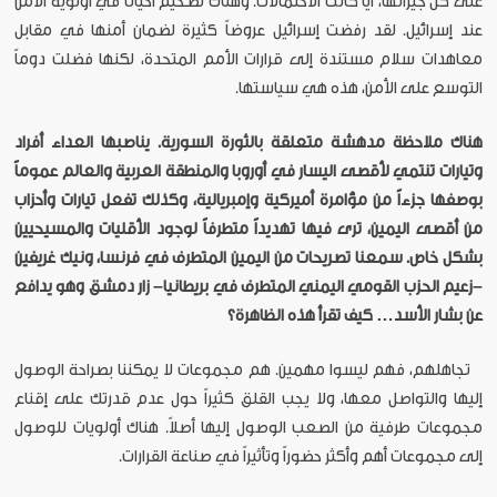
على كل جيرانها، أياً كانت الاحتمالات. وهناك تضخيم أحياناً في أولوية الأمن
عند إسرائيل. لقد رفضت إسرائيل عروضاً كثيرة لضمان أمنها في مقابل
معاهدات سلام مستندة إلى قرارات الأمم المتحدة، لكنها فضلت دوماً
التوسع على الأمن، هذه هي سياستها.
هناك ملاحظة مدهشة متعلقة بالثورة السورية. يناصبها العداء أفراد
وتيارات تنتمي لأقصى اليسار في أوروبا والمنطقة العربية والعالم عموماً
بوصفها جزءاً من مؤامرة أميركية وإمبريالية، وكذلك تفعل تيارات وأحزاب
من أقصى اليمين، ترى فيها تهديداً متطرفاً لوجود الأقليات والمسيحيين
بشكل خاص. سمعنا تصريحات من اليمين المتطرف في فرنسا، ونيك غريفين
–زعيم الحزب القومي اليمني المتطرف في بريطانيا– زار دمشق وهو يدافع
عن بشار الأسد… كيف تقرأ هذه الظاهرة؟
تجاهلهم، فهم ليسوا مهمين. هم مجموعات لا يمكننا بصراحة الوصول
إليها والتواصل معها، ولا يجب القلق كثيراً حول عدم قدرتك على إقناع
مجموعات طرفية من الصعب الوصول إليها أصلاً. هناك أولويات للوصول
إلى مجموعات أهم وأكثر حضوراً وتأثيراً في صناعة القرارات.