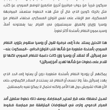
سيكون قريباً من جواب مراقبين آخرين متابعين للوضع السوري عن كثب،
مثل باتريك كوبرن الذي قال أن مثل هذه الخطوة ستصعّد المواجهة
العسكرية، مع الإبقاء على نفس التوازن العسكري. فحلفاء النظام من
روسيا وإيران والعراق سيستمرون في القيام بما يفعلونه أصلاً،
وسيدعمون النظام بأسلحة أكثر تطوراً.
هذا التحليل يستند عادةً إلى فرضية تقول أن روسيا ستقوم بتزويد النظام
السوري بأسلحة متطورة من شأنها قلب التوازن الحالي –المسكوت عنه–
مع إسرائيل. ألا تعتقد أن روسيا وإن كانت داعمة للنظام السوري لكنها لن
تقدم على خطوات من شأنها تهديد أمن إسرائيل؟
يمكنهم أن يزودوا النظام بأسلحة متطورة دون أن يصلوا إلى الحد الذي
يهدد إسرائيل حقاً. ولا ننسى أن النظام قد يستخدم السلاح الكيماوي، حتى
الآن هناك تشويش حول هذا الأمر، ولكنه احتمال لا يمكن نفيه بالمستقبل.
تسجل تحفظك على قرار تسليح المعارضة، بوصف ذلك خطوة ستطيل أمد
الصراع الدموي. وترى في المفاوضات المترافقة مع ممارسة ضغوط