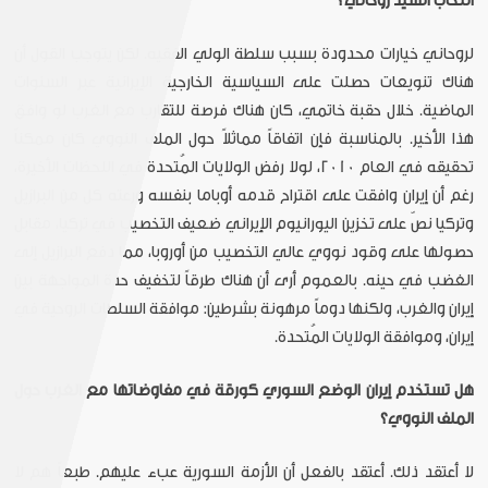
انتخاب السيد روحاني؟
لروحاني خيارات محدودة بسبب سلطة الولي الفقيه. لكن يتوجب القول أن
هناك تنويعات حصلت على السياسية الخارجية الإيرانية عبر السنوات
الماضية. خلال حقبة خاتمي، كان هناك فرصة للتقارب مع الغرب لو وافق
هذا الأخير. بالمناسبة فإن اتفاقاً مماثلاً حول الملف النووي كان ممكناً
تحقيقه في العام 2010، لولا رفض الولايات المُتحدة في اللحظات الأخيرة،
رغم أن إيران وافقت على اقتراح قدمه أوباما بنفسه ورعته كل من البرازيل
وتركيا نصّ على تخزين اليورانيوم الإيراني ضعيف التخصيب في تركيا، مقابل
حصولها على وقود نووي عالي التخصيب من أوروبا، مما دفع البرازيل إلى
الغضب في حينه. بالعموم أرى أن هناك طرقاً لتخفيف حدة المواجهة بين
إيران والغرب، ولكنها دوماً مرهونة بشرطين: موافقة السلطات الروحية في
إيران، وموافقة الولايات المُتحدة.
هل تستخدم إيران الوضع السوري كورقة في مفاوضاتها مع الغرب حول
الملف النووي؟
لا أعتقد ذلك. أعتقد بالفعل أن الأزمة السورية عبء عليهم. طبعاً هم لا