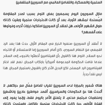
السلمية والعسكرة، والتضامن العالمي مع السوريين المنتفضين
مازال السوريون اليوم يسمعون بعض اللوم بسبب تصدر المقاومة
المُسلحة لمشهد الثورة، بعد أن كانت الاحتجاجات سلمية وبقيت كذلك
طوال الشهور الأولى. هل تعتقد أن السوريين امتلكوا خيارات أخرى وفوتوها
على أنفسهم؟
لا أعتقد أن السوريين صنعوا الخيار في المقام الأول. حدث هذا بعد الرد
القمعي من النظام السوري. كان أمام السوريين إما الاستسلام أو الاتجاه
نحو السلاح. اللوم هنا كالقول بأن الفيتناميين أخطئوا باللجوء إلى السلاح
عندما قامت الحكومة المدعومة أميركياً بارتكاب المجازر. نعم لقد اختار
الفيتناميون الرد المسلح، لكن البديل الآخر كان بالقبول باستمرار المجازر. هذا
ليس نقداً جدياً.
هناك شعور بالمرارة لدى السوريين لغياب تضامن فعّال مع حراكهم. لا
أتحدث هنا عن الحكومات والسياسيين، أقصد مواطنين عاديين وناشطين
ومنظمات مجتمع مدني. لا يتعلق الأمر باليوم فقط، وإنما يعود إلى
الفترة الأولى حين كانت الاحتجاجات سلمية بالكامل واستمرت كذلك