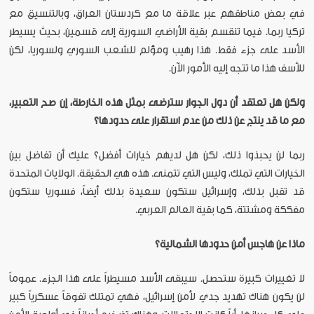
في بعض مناطقهم عبر علاقة ما مع كردستان العراق، وبالتنسيق مع
تركيا ربما. فيما تنقسم بقية الأراضي السورية إلى قسمين، بحيث يسيطر
الأسد على جزء فقط. هذا رهيب ومؤلم للشعب السوري ولسوريا، لكن
للأسف هذا ما تتجه إليه الأمور الآن.
ولكن هل تعتقد أن دول الجوار سترضى بمثل هذه الخارطة، إن صح التعبير،
مع ما قد ينتج عن ذلك من عدم استقرار على حدودها؟
ربما لن يحبذوا ذلك، لكن هل لديهم خيارات أفضل؟ عليك أن تفاضل بين
الخيارات التي تملك، وليس التي تتمنى. هذه هي الحقيقة. الولايات المتحدة
قد تقبل بذلك، وإسرائيل ستكون سعيدة بذلك أيضاً، فسوريا ستكون
مفككة ومشتتة، كما بقية العالم العربي.
ماذا عن هاجس أمن حدودها الشمالية؟
لا تغييرات كبيرة ستحصل. سيبقى الأسد مسيطراً على هذا الجزء. عموماً
لن يكون هناك تهديد جدي لأمن إسرائيل، فهي تمتلك تفوقاً عسكرياً كبير