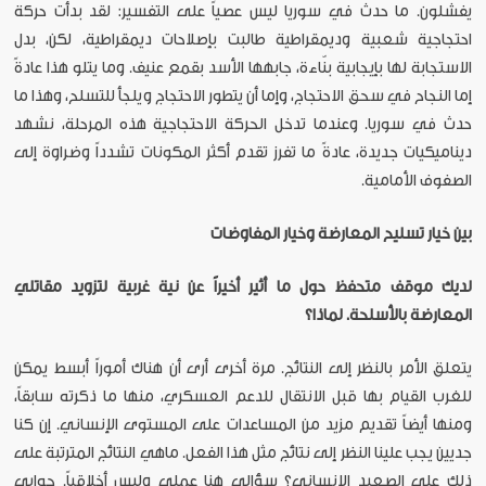
يفشلون. ما حدث في سوريا ليس عصياً على التفسير: لقد بدأت حركة
احتجاجية شعبية وديمقراطية طالبت بإصلاحات ديمقراطية، لكن، بدل
الاستجابة لها بإيجابية بنّاءة، جابهها الأسد بقمع عنيف. وما يتلو هذا عادةً
إما النجاح في سحق الاحتجاج، وإما أن يتطور الاحتجاج ويلجأ للتسلح، وهذا ما
حدث في سوريا. وعندما تدخل الحركة الاحتجاجية هذه المرحلة، نشهد
ديناميكيات جديدة، عادةً ما تفرز تقدم أكثر المكونات تشدداً وضراوة إلى
الصفوف الأمامية.
بين خيار تسليح المعارضة وخيار المفاوضات
لديك موقف متحفظ حول ما أثير أخيراً عن نية غربية لتزويد مقاتلي
المعارضة بالأسلحة. لماذا؟
يتعلق الأمر بالنظر إلى النتائج. مرة أخرى أرى أن هناك أموراً أبسط يمكن
للغرب القيام بها قبل الانتقال للدعم العسكري، منها ما ذكرته سابقاً،
ومنها أيضاً تقديم مزيد من المساعدات على المستوى الإنساني. إن كنا
جديين يجب علينا النظر إلى نتائج مثل هذا الفعل. ماهي النتائج المترتبة على
ذلك على الصعيد الإنساني؟ سؤالي هنا عملي وليس أخلاقياً. جوابي