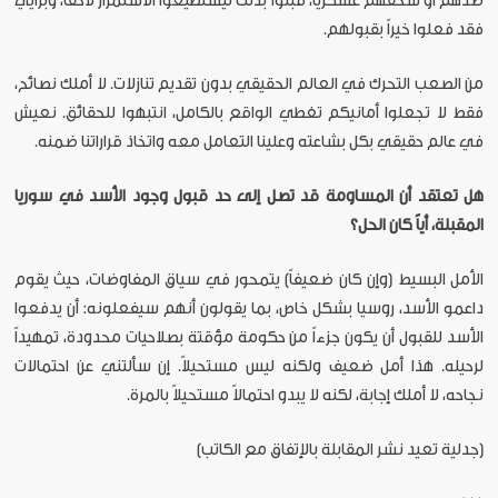
ضدهم أو سحقهم عسكرياً، قبلوا بذلك ليستطيعوا الاستمرار لاحقاً، وبرأيي
فقد فعلوا خيراً بقبولهم.
من الصعب التحرك في العالم الحقيقي بدون تقديم تنازلات. لا أملك نصائح،
فقط لا تجعلوا أمانيكم تغطي الواقع بالكامل، انتبهوا للحقائق. نعيش
في عالم حقيقي بكل بشاعته وعلينا التعامل معه واتخاذ قراراتنا ضمنه.
هل تعتقد أن المساومة قد تصل إلى حد قبول وجود الأسد في سوريا
المقبلة، أياً كان الحل؟
الأمل البسيط (وإن كان ضعيفاً) يتمحور في سياق المفاوضات، حيث يقوم
داعمو الأسد، روسيا بشكل خاص، بما يقولون أنهم سيفعلونه: أن يدفعوا
الأسد للقبول أن يكون جزءاً من حكومة مؤقتة بصلاحيات محدودة، تمهيداً
لرحيله. هذا أمل ضعيف ولكنه ليس مستحيلاً. إن سألتني عن احتمالات
نجاحه، لا أملك إجابة، لكنه لا يبدو احتمالاً مستحيلاً بالمرة.
[جدلية تعيد نشر المقابلة بالإتفاق مع الكاتب]