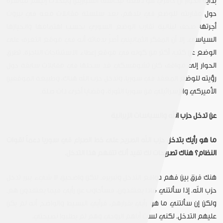
بداية الحوار أن حافزي هو دفعه ليكاشف السوريين ويتحدث إليهم مباشرة
حول مقاربته للوضع في بلدهم، بعد سلسلة مقابلات معه في بيروت
أجرتها صحف لبنانية تقارب الوضع السوري بحسب اهتمامها وانحيازها
السياسي. إلا أن المفكر الثمانيني أصرّ بدماثة أنه في موقع التعرف على
الوضع عن كثب، أكثر من كونه في موقع إعطاء الاستنتاجات الناجزة. تطرق
الحوار إلى مواقف كان تشومسكي قد سجلها في مقابلات سابقة حول
رؤيته للوضع المعقد في سوريا، وتدخل حزب الله هناك، وطبيعة الموقفين
الأميركي والإسرائيلي من سوريا الثورة، وقضايا أخرى ذات صلة.
عن تدخل حزب الله والسياسات الإيرانية
ما هو رأيك بتدخل حزب الله الصريح على خط الصراع في سوريا دعماً لقوات
النظام؟ هناك تصريحات لك تفيد أنك تتفهم هذا التدخل.
هنك فرق بين فهم دوافع التدخل وتبريره. لنكن واضحين، لا شيء يبرر تدخل
حزب الله. إذا سألتني ماذا يعتقدون، فسأجاوب عن رأيي فيما يعتقدون هم.
ولكن إن سألتني ما هو رأيي بقرارهم، فرأيي البسيط والواضح أنه لم يكن
عليهم التدخل. لكني لست أباهم الروحي وهم لم يطلبوا نصيحتي.