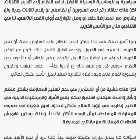
سياسية ودبلوماسية الوسيلة الأفضل لدفع النظام إلى تقديم التنازلات.
لكن هناك اعتقاد رائج لدى السوريين أن نظامهم لن يقدم تنازلات جدية ولن
يتفاوض مع المعارضة حتى لو وصل الثوار إلى أبواب القصر الرئاسي، لنا في
القذافي مثال من الأمس القريب.
ربما أتفق معك في هذا. ولكن لتجبر النظام على التفاوض، عليك أن تغير
الظروف لتدفعه إلى القبول. وإحدى الطرق لتفعل ذلك يكون عبر توفير
الظروف لجنيف، عبر توافق بين الدول الكبرى يدفع النظام أو بالأحرى يُجبر
النظام -وهم قادرون على ذلك إن أرادوا حقاً- على الذهاب والقبول
بتسوية تقوم على وجود فترة انتقالية تمهّد لرحيل الأسد بشكل نهائي.
لكن هناك خشية من أن الاستمرار في عدم تسليح المعارضة بشكل منظم
وبأطر واضحة سيعني استمرار تحكم بعض الأفراد والمرجعيات الدينية في
الخليج وخارجه في تزويد السلاح بشكل محدود لفرق معينة في صفوف
المعارضة المسلحة، تمثل الوجه الأكثر تشدداً. وبذلك يستمر تهميش
القطاعات المعتدلة من مقاتلي المعارضة.
سؤالك هنا يحمل خيارات تكتيكة ضيقة جداً. كلنا نريد أن نجبر الأسد على