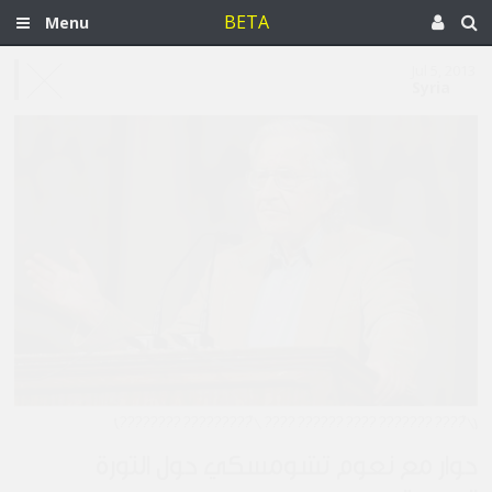
BETA
Menu
Jul 5, 2013
Syria
[\"???? ??????? ???? ?????? ???? \"????????? ????????]
حوار مع نعوم تشومسكي حول الثورة