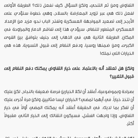
التفاوض ومن ثم التنحي، ولكن السؤال كيف نفعل ذلك؟ الطريقة الأولى
لفعل ذلك هي عبر تزويد المعارضة بالسلاح، وهي خطوة ستؤدي على
الأرجح إلى تصعيد المواجهة العسكرية وتفتح الباب نحو مزيد من الإمداد
العسكري المتطور للنظام، سيؤدي هذا إلى تفاقم الدمار والمراوحة في
المكان. الطريقة الثانية هي في الذهاب إلى جنيف بتوافق بين القوى
الكبرى، ومن ضمنها روسيا، ودفع النظام إلى قبول التسوية. هذه هي
الخيارات التي نملك!
ولكن هل تعتقد أنه بالاعتماد على خيار التفاوض يمكنك دفع النظام إلى
قبول التغيير؟
بصراحة وبموضوعية، أعتقد أن لكلا الخيارين فرصة ضعيفة بالنجاح. لكن عليك
أن تتخذ خياراً. في أيهما تمضي؟ الخياران ليسا مثاليين، ولكن مرة أخرى عليك
أن تفكر بما لديك. في الحقيقة أعتقد أنه يمكنك المضي أولاً في خيار
التفاوض، وإذا واجهت الفشل، فسيكون انتقالك إلى الخيار الثاني مقبولاً
أكثر.