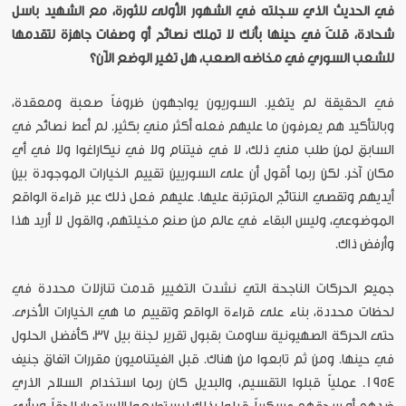
في الحديث الذي سجلته في الشهور الأولى للثورة، مع الشهيد باسل
شحادة، قلتَ في حينها بأنك لا تملك نصائح أو وصفات جاهزة لتقدمها
للشعب السوري في مخاضه الصعب، هل تغير الوضع الآن؟
في الحقيقة لم يتغير. السوريون يواجهون ظروفاً صعبة ومعقدة،
وبالتأكيد هم يعرفون ما عليهم فعله أكثر مني بكثير. لم أعط نصائح في
السابق لمن طلب مني ذلك، لا في فيتنام ولا في نيكاراغوا ولا في أي
مكان آخر. لكن ربما أقول أن على السوريين تقييم الخيارات الموجودة بين
أيديهم وتقصي النتائج المترتبة عليها. عليهم فعل ذلك عبر قراءة الواقع
الموضوعي، وليس البقاء في عالم من صنع مخيلتهم، والقول لا أريد هذا
وأرفض ذاك.
جميع الحركات الناجحة التي نشدت التغيير قدمت تنازلات محددة في
لحظات محددة، بناء على قراءة الواقع وتقييم ما هي الخيارات الأخرى.
حتى الحركة الصهيونية ساومت بقبول تقرير لجنة بيل 37، كأفضل الحلول
في حينها. ومن ثم تابعوا من هناك. قبل الفيتناميون مقررات اتفاق جنيف
1954. عملياً قبلوا التقسيم، والبديل كان ربما استخدام السلاح الذري