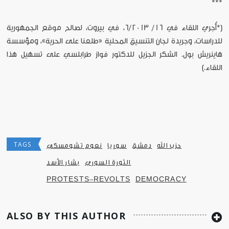
***
[*أُجري اللقاء في 16/ 6/2013، في بيروت، لصالح موقع الجمهورية
للدراسات، وجريدة لجان التنسيق المحلية «طلعنا على الحرية»، ومؤسسة
هاينريش بول. الشكر الجزيل للدكتور فواز طرابلسي على تسهيل هذا
اللقاء.]
TAGS
حزب الله
دمشق
سوريا
نعوم تشومسكي
الثورة السوري
بشار الأسد
PROTESTS-REVOLTS
DEMOCRACY
ALSO BY THIS AUTHOR