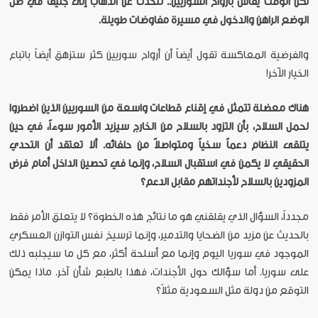
لكن الوقت يقاس بأرواح السوريين.. نتحدث عن الذهاب إلى جنيف في ظل
الوضع الراهن والدخول في مسيرة مفاوضات طويلة.
والفرضية المعاكسة تقول أيضاً أن أرواح سوريين كثر ستزهق أيضاً باتباع
الخيار الآخر!
هناك معضلة تتمثل في إقناع قطاعات واسعة من السوريين الذين اضطروا
لحمل السلاح، بأن التزود بالسلاح من الخارج سيزيد الأمور سوءاً، في حين
يتلقى النظام دعماً سخياً ومتواصلاً من حلفائه. ألا تعتقد أن التحدي
الحقيقي لا يكمن في استقبال السلاح، وإنما في تحصين الداخل أمام فرض
المزودين بالسلاح لأجنداتهم مقابل الدعم؟
مجدداً، السؤال الذي يقلقني هو ما نتائج هذه الخطوة؟ لا يتعلق الأمر فقط
بالحديث عن مزيد من الضحايا والتدمير، وإنما ترسيخ نفس التوازن العسكري
الموجود في سوريا اليوم وإنما مع أسلحة أكثر، مع كل ما سيجلبه ذلك
على سوريا. أما سؤالك حول الأجندات، فهذا بالطبع شأن آخر. ماذا يمكن
التوقع من دولة مثل السعودية مثلاً؟