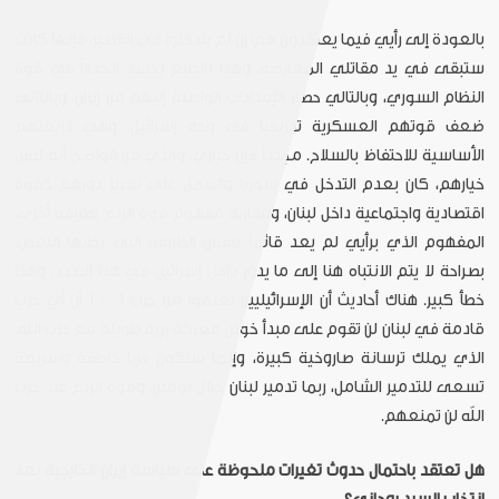
بالعودة إلى رأيي فيما يعتقدون هم: إن لم يتدخلوا في القصير، فإنها كانت
ستبقى في يد مقاتلي المعارضة، وهذا بالطبع يجسد انحداراً في قوة
النظام السوري، وبالتالي حصار الإمدادات الواصلة إليهم من إيران، وبالتالي
ضعف قوتهم العسكرية تدريجياً في وجه إسرائيل، وهي ذريعتهم
الأساسية للاحتفاظ بالسلاح. مجدداً فإن خياري، والذي من الواضح أنه ليس
خيارهم، كان بعدم التدخل في سوريا والعمل على تعزيز دورهم كقوة
اقتصادية واجتماعية داخل لبنان، ومقاربة مفهوم قوة الردع بطريقة أخرى،
المفهوم الذي برأيي لم يعد قائماً بنفس الطريقة التي يظنها البعض.
بصراحة لا يتم الانتباه هنا إلى ما يدور داخل إسرائيل في هذا الصدد، وهذا
خطأ كبير. هناك أحاديث أن الإسرائيليين تعلموا من حرب 2006 أن أي حرب
قادمة في لبنان لن تقوم على مبدأ خوض معركة برية طويلة مع حزب الله،
الذي يملك ترسانة صاروخية كبيرة، وإنما ستكون حرباً خاطفة وسريعة
تسعى للتدمير الشامل، ربما تدمير لبنان خلال يومين. وقوة الردع عند حزب
الله لن تمنعهم.
هل تعتقد باحتمال حدوث تغيرات ملحوظة على سياسة إيران الخارجية بعد