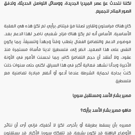
لكننا نتحدث عن عصر الميديا الجديدة، ووسائل التواصل الحديثة، وتدفق
الصور المتاح للجميع
.
كان هناك مراسلون وتقارير تصلنا من فيتنام، برأيي لم تكن هذه هي العقبة
الأساسية. الأساس أنه لم يكن هناك مزاج شعبي ناضج لهذا الدعم بعد.
موضوع الدعم والتضامن الفعّال يتطلب وقتاً وجهداً وتنسيقاً، ربما يكون
النقص على هذا الصعيد. انظر إلى فلسطين: لدينا مأساة مستمرة منذ
عقود، ولا أعتقد أن حجم التضامن كافٍ. ربما تحسنت الأمور في الآونة
الأخيرة وبدأنا نشهد فعالية أكبر في هذا السياق، لكني حتى سنوات خلت
كنتُ بحاجة لحماية الشرطة عندما أدعو أو أنظم مبادرة تضامنية مع
فلسطين.
مصير بشار الأسد ومستقبل سوريا
ماهو مصير بشار الأسد برأيك؟
مصيره بأن يسقط بطريقة أو بأخرى. لكن لا أخفيك، فإني أرى أن نتائج
الأوضاع الراهنة قد تكون بشعة. قد تتفكك سوريا. الأكراد قد يستقلون