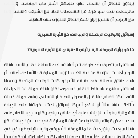
يريدون للنظام أن يسقط، فهو حليفهم الأخير في المنطقة. وللأسف
فالمنطقة تتجه نحو مزيد من الاستقطاب الحاد بين الشيعة والسنة، ولذا
فإن المرجح أن تستمر إيران بدعم النظام السوري حتى النهاية.
إسرائيل والولايات المتحدة والمواقف من الثورة السورية
ما هو برأيك الموقف الإسرائيلي الحقيقي من الثورة السورية؟
إسرائيل لم تتصرف بأي طريقة تنم أنها تسعى لإسقاط نظام الأسد. هناك
اليوم أحاديث متزايدة عن نية الغرب لتزويد المعارضة بالأسلحة، أعتقد أن
هذه حقائق مُضللة. في حقيقة الأمر لو كانت الولايات المتحدة ومعها
إسرائيل مهتمة بإسقاط النظام السوري، لكان هناك جملة من الإجراءات
التي أمكن القيام بها قبل الوصول إلى خيار التسليح، وهي جملة خيارات
مُتاحة. منها مثلاً أن تدفع أميركا إسرائيل لحشد قواتها على الجبهة
الشمالية وهو أمر لن يترتب عليه أي اعتراض دولي، وكان سيجبر النظام على
سحب بعض قواته والتخفيف عن قوات المعارضة في عدد من الجبهات. لكن
هذا لم يحدث، ولن يحدث طالما الموقف الأميركي والإسرائيلي غير راغب في
رؤية النظام يسقط حقاً. ربما لا يحبون النظام، لكنه نظام اعتاد أن يكون مرناً