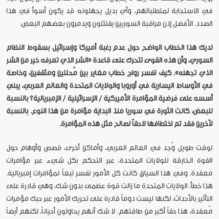
في الاستجابة لمتطلباتهم، وأي بديل يجهلونه قد يكون أسوأ في هذا
الصدد. الأفضل إذن مراقبة السوريين يقتتلون ويدمرون بعضهم البعض.
لديك هذا الخطاب الواضح حول عدم رغبة أميركا وإسرائيل بسقوط النظام
السوري، وأن هذه القوى تتحرك على قاعدة «الشر الذي تعرفه خير من الشر
الذي تجهله». كيف تفسر رواج خطاب مغاير بين مُحللين ومثقفين، وخاصة
في الأوساط اليسارية في أوروبا والولايات المتحدة والعالم العربي، يبني
أسسه على فرضية المؤامرة الأميركية / الإسرائيلية / الإمبريالية؟ بالنسبة
للبعض، كانت الثورة في سوريا منذ البداية مؤامرة من هذا النوع. بالنسبة
لآخرين فقد تم اختطافها لاحقاً لصالح مثل هذه المؤامرة.
لوقت طويل وُجد في العالم العربي، وأماكن أخرى، قصص وأوهام حول
القوة الخارقة للولايات المتحدة، عبر التحكم بكل شيء عبر مؤامرات
معقدة. وفي هذا السياق كانت كل الأمور تفسر تبعاً لمؤامرات إمبريالية.
هذا خطأ. الولايات المتحدة ما زالت قوة عظمى بدون شك، وهي قادرة على
التأثير بالأحداث، لكنها ليست دوماً قادرة على تحريك الأمور عبر حبك مؤمرات
مُعقدة، هذا حقاً أكبر من طاقتهم. لا شك أنهم يحاولون أحياناً، لكنهم أيضاً