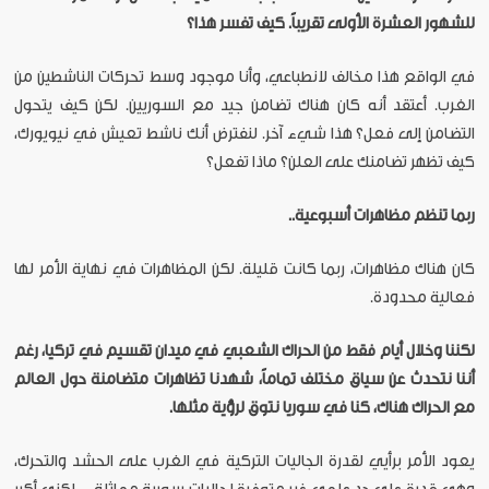
للشهور العشرة الأولى تقريباً. كيف تفسر هذا؟
في الواقع هذا مخالف لانطباعي، وأنا موجود وسط تحركات الناشطين من
الغرب. أعتقد أنه كان هناك تضامن جيد مع السوريين. لكن كيف يتحول
التضامن إلى فعل؟ هذا شيء آخر. لنفترض أنك ناشط تعيش في نيويورك،
كيف تظهر تضامنك على العلن؟ ماذا تفعل؟
ربما تنظم مظاهرات أسبوعية..
كان هناك مظاهرات، ربما كانت قليلة. لكن المظاهرات في نهاية الأمر لها
فعالية محدودة.
لكننا وخلال أيام فقط من الحراك الشعبي في ميدان تقسيم في تركيا، رغم
أننا نتحدث عن سياق مختلف تماماً، شهدنا تظاهرات متضامنة حول العالم
مع الحراك هناك، كنا في سوريا نتوق لرؤية مثلها.
يعود الأمر برأيي لقدرة الجاليات التركية في الغرب على الحشد والتحرك،