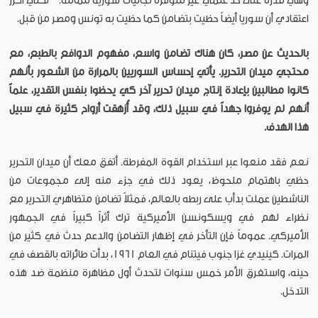
وهي قدرة على حد علمي غير متوفرة لجاليات سورية مماثلة. لكني أكرر
اعتقادي أن سوريا أيضاً حظيت بتضامن كما حظيت به تونس ومصر من قبل.
بالحديث عن مصر، كان هناك تضامن واسع، مفهوم الدوافع بالطبع، مع
محتجي ميدان التحرير. يأتي إحساس السوريين بالمرارة من الشعور بأنهم
كانوا مطالبين بإعادة إنتاج ميدان تحرير آخر كي يحظوا بنفس التقدير، علماً
أنهم لم يوفروا جهداً في سبيل ذلك، وقد أُزهقت أرواح كثيرة في سبيل
هذا الهدف.
نعم فقد منعوا عبر استخدام القوة المفرطة. أتفق معك أن ميدان التحرير
حظي باهتمام ملحوظ، يعود ذلك في جزء منه إلى مجموعات من
الناشطين عملت بدأب على ربطه بالعالم، فمثلاً تضامن متظاهري التحرير مع
نظراء لهم في ويسكونسن الأميركية ترك أثراً كبيراً في الجمهور
الأميركي. عموماً فإن التأخر في إظهار التضامن والدعم حدث في كثير من
المرات. كينيدي غزا جنوب فيتنام في العام 1961، بدأت طائراته بالقصف في
حينه، واستغرق الأمر خمس سنوات لتحدث أول مظاهرة منظمة ضد هذه
التدخل.