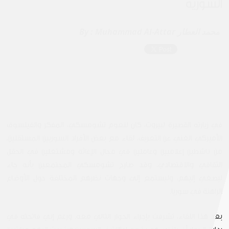
السورية
Muhammad Al-Attar محمد العطار
By :
في زيارته القصيرة لبيروت، كان لنعوم تشومسكي، المفكر والفيلسوف
الأميركي الغني عن التعريف، لقاء مع بعض الأفراد السوريين المستقلين،
من ناشطين إعلاميين وعاملين في مجال الإغاثة ومشتغلين في الحقل
الثقافي والاقتصادي. وقد صارح تشومسكي المجتمعين بأنه جاء
ليصغي إليهم، وليستمع إلى وجهات نظرهم المختلفة حول الأوضاع
الراهنة في سوريا.
بعد هذا اللقاء، تشرفت بإجراء الحوار التالي معه. ورغم إني فاتحته في