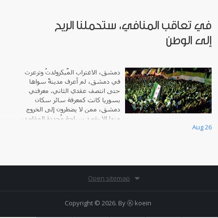
في تعاقب المنافي، ستحملنا الريح
إلى الوطن
دمشق، الاغتراب المٌبكرولدتُ وترعرت
في دمشق، لم أعرف مدينةً سواها
حتى انتصف عقدي الثاني. معرفتي
بسوريا كانت كمعرفة سائر سكان
دمشق، ممن لا يضطرون إلى الخروج
منها إلا بقصد سياحةٍ مُحددة المقاصد،
Aug 26
أو لرحل
Open sitemap
Copyright © 2026. By
Ⓚ koein