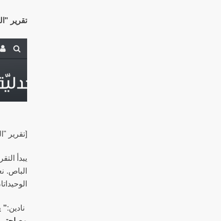
تقرير "ال
[تقرير "ا
يبدأ التق
الباص. نع
الوحيداتا
نادين:
” 
مصلحتي.