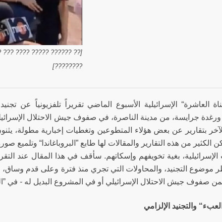
???? ???????? ??? ???? ???
????????]
ناة العاشرة“ الإسرائيلية الأسبوع الماضي تقريراً تلفزيونياً عن تجن
 ورغدة جرايسة، من مدينة الناصرة، في صفوف جيش الاحتلال الإسرائيلي.
لآخر بتقارير عن بعض هؤلاء المتطوعين وتغطيات إخبارية مطولة، يثنو
ن الكثير من هذه التقارير والمقالات لها طابع ”البروباغاندا“ وتلميع 
 الإسرائيلية، بغية تخويفهم وإسكاتهم. سأقف في هذا المقال عند التقر
ر موضوع التجنيد، والمحاولات التي تجري منذ فترة وعلى قدم وساق، 
ن صفوف جيش الاحتلال الإسرائيلي أو في المشروع البديل له - في ”ال
عبء“ والتجنيد الإلزامي