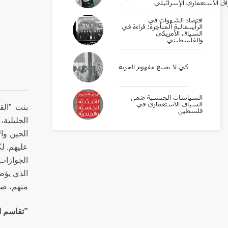
اق الاستعماري الإسرائيلي
اقتصاد الشهوات في
الرأسمالية المتأخرة: قراءة في
السّياق الأمريكيّ
والفلسطينيّ
كي لا يضيع مفهوم الحرية
السياسات الجنسية ضمن
السياق الاستعماري في
بثت ”الق
فلسطين
الجليلية،
الحين وا
عليهم. لك
الجوازات
الذي يؤط
منهم، ضم
”تقاسم ال