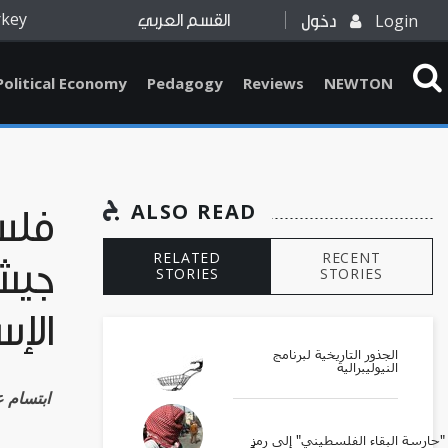
rkey
Login
دخول
القسم العربي
Political Economy
Pedagogy
Reviews
NEWTON
ALSO READ
فلس
RELATED
RECENT
جيش 
STORIES
STORIES
الإس
الجذور التاريخية لبرنامج
النيوليبرالية
Ibtisam Azem ابت
ارسة البقاء الفلسطيني" إلى رمزٍ