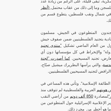
كرية، تبقى قليلة، على الرغم من زيادة عدد
 للسجن وما إلى ذلك من عقاب محتمل.
(أنظر
ية في شمال ونقب فلسطين، يتطوع قسم من
لك.
 المجندون المتطوعون في الجيش، مسلمون
، منادية بتجنيد الفلسطينيين ضمن صفوف جيش
أول من العام الماضي تشكيل
”منتدى تجنيد
دولة“ والإنخراط في كل مؤسساتها دون أي
ارض، تجنيد المسيحيين.
كما أصدرت "لجنة
قدسة
، والتي يرأسها البطريرك ميشيل صبّاح،
 الرافض لتجنيد المسيحيين الفلسطينيين.
طائفة الإسلامية“. وتأتي هذه المساعي في
 هويتهم
العربية والفلسطينية لم تتوقف منذ
“
لمصادرة
850 ألف دونم
من أراضي النقب
ر الإعلامية الإسرائيلية حول المتطوعين من
 ما هو أخطر من مجرد ذلك.