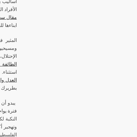
أساليب ب
الأفراد 
مقال سعي
ابناءها 
المثير ف
ومسيحيون
الإحتلال
الطائفة 
استثناء.
العدل وا
بطريرك ا
يبدو أن 
فترة يوا
النكبة لك
وتهجير أ
الفلسطين