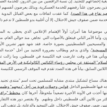
غية إخضاعهم للتجنيد. إن نسبة الرافضين من بين الدروز، للخدمة العس
الذين يصرحون علناً رفضهم للخدمة العسكرية، وبذلك يعرضون أنفسهم
د نفاع في هذا الصدد)
. كما عقدت اتفاقات مع بعض القبائل البدو
للخدمة ضمن صفوف جيش الاحتلال، إلا أن أغلبية بدو فلسطين لا تدعم ذ
ي موضوعنا هنا أمران: أولاً الإهتمام الإعلامي الذي يحظى به
. وأما الأمر الثاني فيتعلق بالأصوات التي تجاهر، منذ حوالي العام
، والمسيحيين الفلسطينيين بصورة خاصة. فقد شهد شهر تشرين ال
المسيحية“
، والذي يدعم ويطالب بضرورة التجنيد من أجل ”خدمة ال
 ويأتي هذا في وقت عارضت فيه الكنيسة في فلسطين، وما زالت تع
لسلام" المنبثقة عن مجلس رؤساء الكنائس الكاثوليكية في الأرض الم
للاتين السابق، بياناً في هذه الصدد تقدم فيه الموقف الرسمي للكنيسة
هناك مساع لتشكيل منتدى مشابه للمسلمين تحت اسم ”منتدى تجنيد ال
جه فيها فلسطينيو الداخل
قوانين
وحملات قوية من أجل ”دمجهم“ وطمس
نها أخذت في الأونة الأخيرة تصعيداً ملحوظاً، آخرها كان
مخطط ”برافر
كثر من ثلاثين ألف فلسطيني داخل وطنهم. ولا يقتصر دور هذه االتقاري
يين ضمن صفوف جيش الاحتلال، على التمجيد والدعاية، بل تذهب إلى