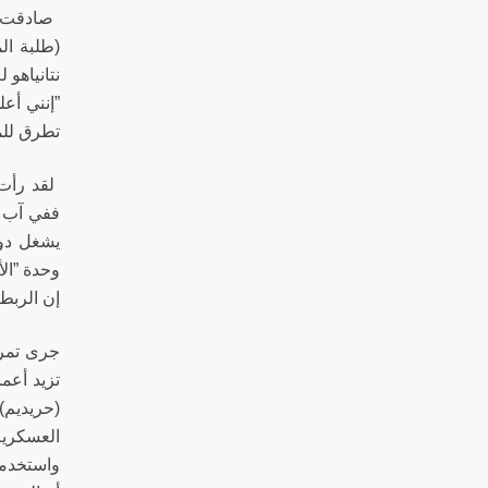
صادقت ال
(طلبة الم
نتانياهو
”إنني أع
تطرق للم
لقد رأت 
ففي آب 1948، عمّم رئيس أركان الجيش يعكوف دو
يشغل دور
وحدة ”ال
إن الربط
العسكرية
واستخدمت