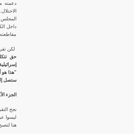
دعمته مؤ
الاحتلال
المجلس ه
داخل الك
مقاطعته 
لكن تقري
حق تتكل
إسرائيلية
”هذا هو 
ستصل إلى
الجزء ال
نجح التقر
ليسوا عر
هنا لتصب