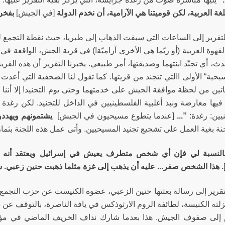
لغة العربية، لكن قوميتنا هي الآرامية، أن نخدم الدولة
[في الجيش]
بفخر 
التقرير إلى الساعات التي سبقت الذهاب إلى طبريا، حيث نقطة التجمع ل
قهوة العربية (أو ربّما هي الأخرى آراميّة!) في قرية الجش، الواقعة 
ث، أي تجنّد ابنتهما وصديقتها، أمر طبيعي. يخبرنا التقرير أن هذه الق
يحية“ الأولى االتي تتجند من قريتها. كما تقول لنا الصحفية التي أعد
تاتين من لحظة موافقة الجيش على خدمتهما وحتى يوم التجنيد! إلا أننا
فيها معارضة ونبذ أغلبية الفلسطينيين في الداخل للتجنيد. لكن رغدة
يين: رغدة:
”...
[عندما يتطوع مسيحيون في الجيش]
يشتمونهم ويهددون
نة بغية العمل على تشجيع تجنيد المسيحيين. وأتى عمل هذه اللجنة بثماره
النسبة لي فإن أي شخص متطرف يعيش في إسرائيل ويعتقد أنه ف
. هذا الشخص صفر... عليه أن يذهب إلى غزة مثلما ذهبت حنين زعبي. س
تقرير إلى رسالة بعثتها حنين الزعبي، عضوة الكنيست عن حزب التجمع،
ته الكنيسة، لطائفة الروم الارثوذكس في يافة الناصرة، بالتوقف عن
 إلى صفوف الجيش. هذا بعدما شارك نداف الخريف الماضي في مؤتم