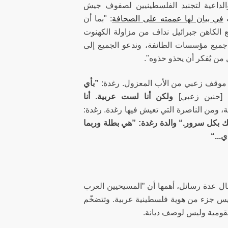
الداعية لتجنيد الفلسطينيين لصفوف جيش
ه
في بيان لها عممته على الصحافة
: "بما أن
 الكاهن جبرائيل نداف من مزاولة الكهنوت
ميع مؤسسات الطائفة، وندعو الجميع إلى
من يُفكر أن يحذو حذوه".
لى موقف زعبي من الأب المعزول.
رغدة:
”بأي
ة
[حنين زعبي]
ولكن أنا لست عربية. أنا
، ومن الناصرة التي تعيش فيها رغدة.
رغدة:
لك بكل سرور.“ والدة رغدة: ”هي بطلة وربما
...“
يصال عدة رسائل، أهمها أن ”المسيحيين العرب
ليس جزء من هوية فلسطينية عربية. وتتضخّم
لقومية وليس لوصف ديانة.