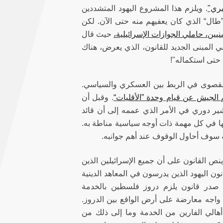
ري"
.
ويلزم هذا المشروع اليهود المتشددين
ن ”طال“ الذي كان يعفيهم منه حتى الآن. لكن
نيين، حاملي الجوازات الإسرائيلية،
حيث قال
 المبنى الجديد للقانون، الذي يعرض، هناك
 حتى استكماله"!
 القصوى في الربط بين العسكري والسياسي.
 الجيش عن قيام وحدة ”الأقليات“
. وقبل أن
ير دوري في الأمر الذي عممه إلى أن قائد
عها في كل مهمة ذات أوجه سياسية مناطة به.
سوف أحاول الوقوف عند أهم جوانبه.
ير قانون التجنيد الإلزامي عام 1949 وكان آخر تعديل له عام 1986. وينص القانون على أن جميع الإسرائيلين الذين
 من القانون اليهود الذين يدرسون في المعاهد الدينية
يم) والسيدات المتدينات، إضافة إلى الفلسطينيين. وفي عام 1956، صدر قانون يلزم دروز فلسطين بالخدمة
واجه معارضة على أرض الواقع بين الدروز.
أهالي الفارين من الخدمة وما إلى ذلك من