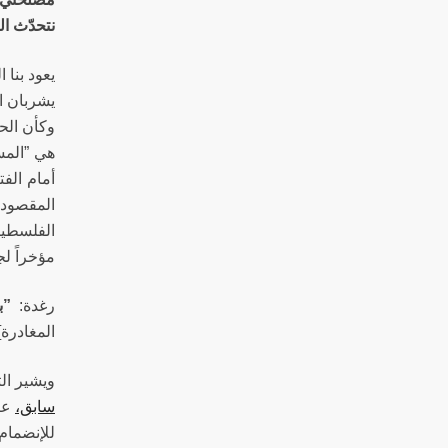
نتحدّث ال
يعود بنا 
يشربان ال
وكأن الحد
هي ”المس
أمام الف
المقصود 
الفلسطين
مؤخراً لج
رغدة:
”ب
المغادرة]
ويشير ال
سابق،
عزل
للإنضمام