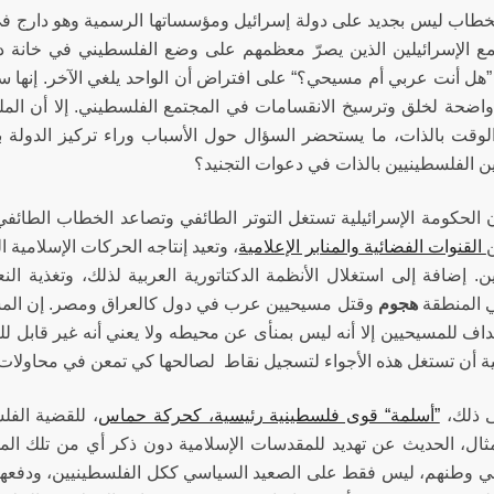
لخطاب ليس بجديد على دولة إسرائيل ومؤسساتها الرسمية وهو دارج في 
ع الإسرائيلين الذين يصرّ معظمهم على وضع الفلسطيني في خانة د
”هل أنت عربي أم مسيحي؟“ على افتراض أن الواحد يلغي الآخر. إنها س
اضحة لخلق وترسيخ الانقسامات في المجتمع الفلسطيني. إلا أن الم
لوقت بالذات، ما يستحضر السؤال حول الأسباب وراء تركيز الدولة ب
ن الفلسطينيين بالذات في دعوات التجنيد؟
 الحكومة الإسرائيلية تستغل التوتر الطائفي وتصاعد الخطاب الطائفي
ن
القنوات الفضائية والمنابر الإعلامية
، وتعيد إنتاجه الحركات الإسلامية
ن. إضافة إلى استغلال الأنظمة الدكتاتورية العربية لذلك، وتغذية ال
 المنطقة
هجوم
وقتل مسيحيين عرب في دول كالعراق ومصر. إن المشه
اف للمسيحيين إلا أنه ليس بمنأى عن محيطه ولا يعني أنه غير قابل ل
لية أن تستغل هذه الأجواء لتسجيل نقاط لصالحها كي تمعن في محاولا
 ذلك،
”أسلمة“ قوى فلسطينية رئيسية، كحركة حماس
، للقضية الفل
ثال، الحديث عن تهديد للمقدسات الإسلامية دون ذكر أي من تلك المس
في وطنهم، ليس فقط على الصعيد السياسي ككل الفلسطينيين، ودفعهم لل