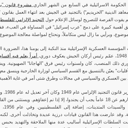
حكومة الاسرائيلية في السابع من الشهر الجاري
مشروع قانون "بي
عاهد الدينية ”الحريديم“) بالتجنيد في الجيش بعد انتهاء العمل بقانو
 لم يفوت الفرصة للتصريح لوسائل الإعلام حول
التجنيد الإلزامي للفلسطي
لق أهمية كبيرة على دمج ”عرب إسرائيل“ في المساواة في العبء، ففي
وضوع، وبرأيي ما زال ليس متكاملاً، ونحتاج لمواصلة معالجة الموضوع
المؤسسة العسكرية الإسرائيلية منذ النكبة إلى يومنا هذا، الضرورة
ري،
أمراً يعلم فيه أقسام
ي ذلك المنصب، كان ولسنوات رئيس فرق ”الهاجانا“ الصهيونية. ويش
أقليات“ يعيّن بالتنسيق مع القسم السياسي لوزارة الخارجية وينسق م
 بين العسكري والسياسي في مجالات وطرق شتى أمر في غاية الأهمية 
جرى تمر
تزيد أعمارهم عن 18 عاماً يجب أن يجندوا، إلا إذا تم إعفاؤهم. ويستثنى
(حريد
. وقد عارضت هذا القانون قيادات درزية عديدة وتخاذلت أخرى. لكنه 
 السلطات الإسرائيلية أساليب عدة منها الملاحقة والتهديد بحبس 