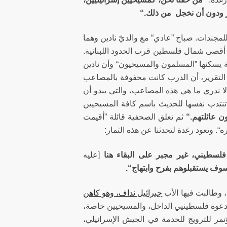
ودون أن نخجل من ذلك.“
لمجندات. صباح ”عادي“ مع والديّ نادين وهما
في أقصى شمال فلسطين قرب الحدود اللبنانية.
رية يسكنها ”المسلمون والمسيحيون“ وأن نادين
ت التقرير، أن الدرب كانت محفوفة بالمصاعب
 لا ندري ما هي هذه المصاعب، والتي يبدو أن
 تنتدب نفسها للحديث باسم كافة المسيحيين
 عائلتهم.“
ثم تعلق الصحفية قائلة ”أقيمت
“. وتعود رغدة لتحدثنا عن هذه الثمار:
لسطيني، غير مجبر على البقاء هنا
[عليه
وف يستقبلوهم بفرح وابتهاج“.
 وطالبت فيها الأب
جبرائيل نداف، وهو كاهن
 دعوة فلسطينيي الداخل، والمسيحيين خاصة،
ر للترويج للخدمة في الجيش الإسرائيلي،