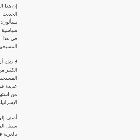
إن هذا ا
الحديث م
يسألون: 
سياسية و
في هذا ا
المسيحيي
لا شك أن
الكثير م
المسيحيي
عديدة في
من استهد
الإسرائي
أضف إلى
سبيل الم
بالغربة 