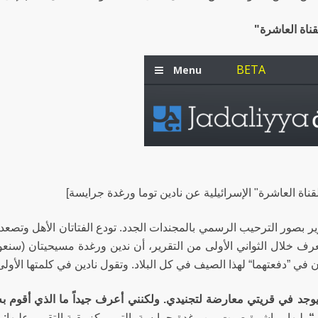
قناة العاشرة"
لقناة العاشرة" الإسرائيلية عن نادين توما ورغدة جرايسة]
رير بصور الترحيب الرسمي بالمجندات الجدد.
تودع الفتاتان الأهل وتصعد
رف خلال الثواني الأولى من التقرير، أن ندين ورغدة مسيحيتان (سنعود 
ن في ”دفعتهما“ لهذا الصيف في كل البلاد. وتقول نادين في كلمتها الأولى
يوجد في قريتي معارضة لتجنيدي. ولكنني أعرف جيداً ما الذي أقوم ب
“
يليها مباشرة صوت من رغدة جرايسة، التي يركز بقية التقرير عليها: 