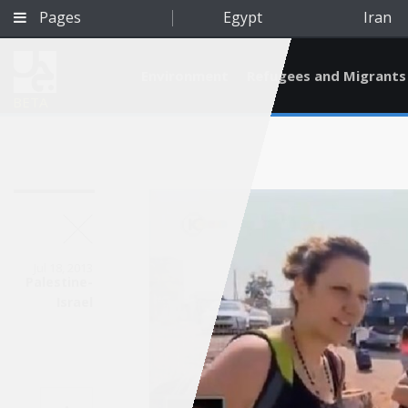
Pages
Egypt
Iran
Environment
Refugees and Migrants
BETA
Jul 18, 2013
Palestine-
Israel
Qatar