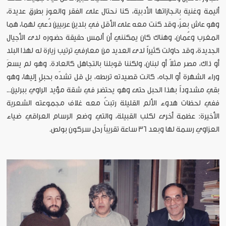
أليمة وغنية بانجازاتها الأدبية، كنا نحتال على الفقر والعوز بطرق عديدة،
وهو عاش بعزّ، وقد كنت معه على الأقل في بلدين عربيين دُعي لهما، هما
المغرب وعُمان، وهناك كان يمكنني أن ألمس حقيقة حضوره لدى الأجيال
الجديدة، وقد حاولت كثيراً لدى العديد من معارفي ترتيب زيارة له لهذا البلد
أو ذاك، مصر مثلاً أو لبنان، ولكننا قوبلنا بالتجاهل كالعادة. وهو لم يسعَ
وراء الشهرة أو الجاه، كانت قصيدته تربطه، بل قل تشدّه بحبلٍ إليها، وهو
بقي مشدوداً بهذا الحبل حتى وهو يحتضر في شقة مؤيد الراوي ببرلين...
ففي لحظات هدوء الألم القليلة رتبتُ معه غلاف مجموعته الشعرية
الأخيرة: عظمة أخرى لكلب القبيلة، والتي وضع الرسام العراقي ضياء
العزاوي رسمة لها وبعد 36 ساعة تقريباً رحل سركون بولص.