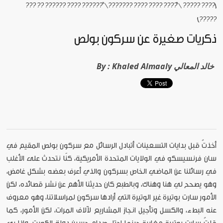
[???? ????? \"???? ???? ???? ???????\" ?????? ???? ?????? ?? ???
?????]
ذكريات صغيرة عن سركون بولص
Khaled Almaaly خالد المعالي
By :
أخذتُ قبل بدايات التسعينات أتبادل الرسائل مع سركون بولص المقيم في
سان فرنسيسكو في الولايات المتحدة الأمريكية، كنّا نتحدث على الأغلب
في رسائلنا عن الماضي الخاص بسركون والذي أعرف بعضه بشكل غامض،
وهو يصحح لي هنا وهناك، وبالطبع كان حديثنا الأهم عن نشر قصائده، لكن
الأمور سارت بوتيرة غير الوتيرة التي أرادها سركون لمراسلاتنا، وهو معروف
عنه البطء، والكسل وتأجيل انجاز المشاريع لآلاف المرات، لكن الأمور، كما