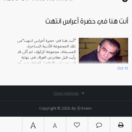
أنت هنا في حضرة أعراس انتهت
”أنت هنا في حضرة أعراس انتهت“من
تلك المجموعة الأدبية الساحرة،
المسماة، مجموعة كركوك، لم أكن قد
رأيت قبل مغادرتي العراق في نهاية
السبعينيات، إلا فاضل العزاوي عند بُعد،
Oct 15
أثناء أمسية أدبية في اتحاد الأدب
Open sitemap
Copyright © 2026. By
Ⓚ koein
A
A