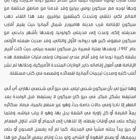
قلتُ سارت بوتيرة مغايرة حينما احتل صدام حسين دولة الكويت، وإذا بي
وجهاً لوجه مع سركون بولص ببرلين وقد قدمنا من مناطق مختلفة من
العالم لكي نلتقي ونتحدث كمثقفين عراقيين، بعد هذا اللقاء ذهب
سركون للإقامة قرب مدينة هامبورغ شمال ألمانيا حيث يقيم أقارب
صديقته إلكه، وعدت إلى مدينتي كولونيا، وبعدها بأشهر جاءني من
سركون مظروف كبير هو ديوانه: الأول والتالي، وقد صدرت طبعته الأولى
عام 1992، وبعدها بفترة قصيرة حل سركون نفسه ببيتي، حيث كنت أقيم
بشقة كبيرة نوعا ما، وقد أقام عندي لسنوات وعلى فترات متقطعة. هذه
الإقامة هي أطول إقاماته خارج الولايات المتحدة الأمريكية، وخلالها تم نشر
أغلب كتبه وصدرت ترجمات ألمانية لقصائده وقصصه في كتب مستقلة.
وهنا تبيّن لي بأن سركون شخص ليلي، في حين أني شخصي نهاري، أي أني
استيقظ بشكل مبكر، في حين كان سركون لا يستيقظ قبل الواحدة بعد
الظهر إلا نادرا وفي حالات خاصة جداً، وهو غير منظم بالمرة، فرماد سكائره
يملأ الغرفة أو كل زاوية في الشقة يحل بها، وهو لا يرتب فراشه، وقلما
يتركه حتى في أوقات يقظته، إلا للذهاب إلى الحمام أو اثناء تناول الطعام
أو حين يبدأ رحلته مشياً في المدينة، كما لم أره يغسل الصحون أو حتى
يجمعها، أو يصنع القهوة أو الشاي، ولو حدث وقام ببعض الأعمال من هذا