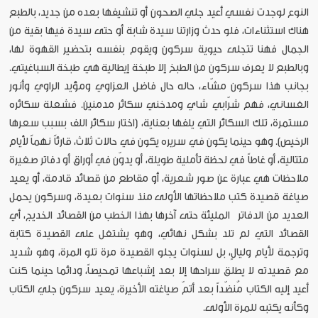
النوع لوجدت نفسي أعيد جلي الصحون أو تنشيفها بعده من جديد، بالطبع
هناك استثناءات، فلو حدث وزارتنا سيدة شابة أو حتى سيدة فيها بقية من
الجمال فهنا تتجلى حيوية سركون ويقوم بنفسه بتحضير القهوة لها،
وبالطبع لا يعرف سركون من الطبخ إلا طبخة إيطالية هي طبخة السباغيتي.
بجانب هذا سركون مشّاء، حاله حال فاضل العزاوي ومؤيد الراوي وأنور
الغساني، فهم شرّابي شاي ومدخني سكائر مدمنين. فشعلة سكائره
مستمرة، تلك السكائر التي يلفها بعناية، (اختار سكائر اللف بسبب سعرها
الرخيص). وهو حينما يكون في سريره يكون في حالات ثلاث، قارئاً نهماً لأيام
متتالية، أو غاطاً في لحظة تأملية طويلة، أو يدوّن في أوراق أو دفاتر صغيرة
ملاحظات هي عبارة عن صور شعرية، أو مقاطع من قصائد قادمة، أو يعيد
صياغة قصيدة كتب ملاحظاتها الأولى منذ سنوات بعيدة، وسركون يحمل
العديد من الدفاتر المليئة حتى آخرها بهذا الخطب من القصائد الخديج، أي
القصائد التي لم تلد بشكل نهائي، وهو يشتغل على القصيدة كتابة
وترجمة لأيام وليالٍ، بل لسنوات يجلو القصيدة مرة تلو المرة، وهو شديد
مع قصيدته لا يطلق سراحها إلا بعد إشباعها تمحيصاً، ودائما حينما كنت
أعيد إليه الكتاب مُنضّداً بعد أتمّ صياغته الأخيرة، يعيد سركون جلي الكتاب
وكأنه يكتبه للمرة الأولى.