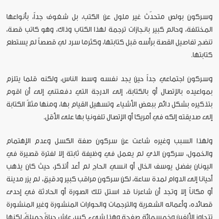
وسركون بولص متحدّث غير ملول عن الكتب، بل شغوف جداً، بأنواعها
المختلفة، وحالم كبير بانجازات ترجمة لهذا الكتاب وذاك، وهو كاتب قصة،
تنضج تفاصيل القصة برأسه قبل كتابتها، وكثرما سرد لي قصصاً لم يستطع
كتابتها.
وسركون اجتماعي جداً حين يجد نفسه وسط الناس، ولكنه قلما يتلزم
بمواعيده بالإتصال أو بالكتابة، إلى الدرجة التي دفعتني إلى أن اقوم
بتذكيره بشكل دائم ببعض الأشياء وتسهيل القيام بها، ومنها مثلاً الكتابة
إلى صديقته إلكه في أمريكا أو الإتصال تلفونيا بها على الأقل.
ولهذا السبب وغيره شاعت عن سركون صفة الكسل وعدم الإهتمام
والخمول، سركون الذي لم يعمل في وظيفة ثابتة إلا لفترة قصيرة في
اليونان بفضل يوسف الخال أو انسي الحاج لم أعد أتذكر، حيث كان يذهب
أحيانا إلى الدوام لمدة ساعة، لكن سركون مراقب كبير ودقيق، لم يزر مدينة
أو مكاناً إلا وتجد أن شاعرنا قد استل تلك الصورة أو الحادثة في إحدى
قصائده، وأعماله الشعرية والترجمات والحوارات المنشورة وغير المنشورة
تتجاوز الألفين وخمسمائة صفحة وهذا شيء كبير، عاش حياةً جميلةً، لكنها