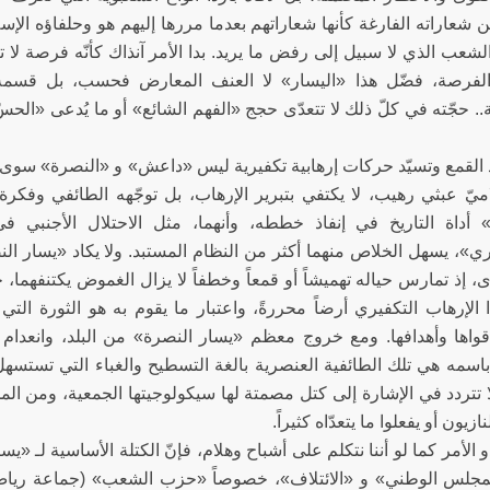
 شعاراته الفارغة كأنها شعاراتهم بعدما مررها إليهم هو وحلفاؤه الإسلا
شعب الذي لا سبيل إلى رفض ما يريد. بدا الأمر آنذاك كأنّه فرصة لا
لفرصة، فضّل هذا «اليسار» لا العنف المعارض فحسب، بل قسمة ال
.. حجّته في كلّ ذلك لا تتعدّى حجج «الفهم الشائع» أو ما يُدعى «الحسّ ال
سّ.
د القمع وتسيّد حركات إرهابية تكفيرية ليس «داعش» و «النصرة» سوى 
يّ عبثي رهيب، لا يكتفي بتبرير الإرهاب، بل توجّهه الطائفي وفكر
 أداة التاريخ في إنفاذ خططه، وأنهما، مثل الاحتلال الأجنبي 
ري»، يسهل الخلاص منهما أكثر من النظام المستبد. ولا يكاد «يسار
، إذ تمارس حياله تهميشاً أو قمعاً وخطفاً لا يزال الغموض يكتنفهما، 
 الإرهاب التكفيري أرضاً محررةً، واعتبار ما يقوم به هو الثورة التي
واها وأهدافها. ومع خروج معظم «يسار النصرة» من البلد، وانعدام دو
باسمه هي تلك الطائفية العنصرية بالغة التسطيح والغباء التي تستسه
ا تتردد في الإشارة إلى كتل مصمتة لها سيكولوجيتها الجمعية، ومن الممكن
قل النازيون أو يفعلوا ما يتعدّ
و الأمر كما لو أننا نتكلم على أشباح وهلام، فإنّ الكتلة الأساسية لـ «ي
مجلس الوطني» و «الائتلاف»، خصوصاً «حزب الشعب» (جماعة رياض 