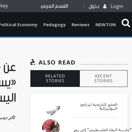
rkey
Login
دخول
القسم العربي
Political Economy
Pedagogy
Reviews
NEWTON
ALSO READ
عن «
RELATED
RECENT
«يسا
STORIES
STORIES
اليس
الجذور التاريخية لبرنامج
النيوليبرالية
Thaer Deeb ثائر دي
ارسة البقاء الفلسطيني" إلى رمزٍ