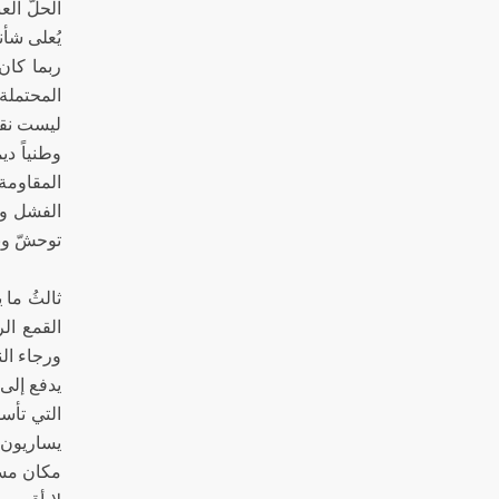
الحلّ ال
يُعلى
المحتملة
ليست نقيض
وطنياً دي
المقاومة
الفشل وال
توحشّ و
ثالثُ ما
القمع ال
ورجاء ال
يدفع إلى
التي تأس
يساريون 
مكان م