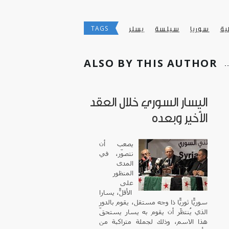
TAGS
ية
سوريا
سيلسة
يسلر
ALSO BY THIS AUTHOR
اليسار السوري خلال العقد
الأخير وبعده
يصعب أن
نتصوّر، في
المدى
المنظور
على
الأقلّ، يسارًا
سوريًّا ثوريًّا ذا وجه مستقل، يقوم بالدور
الذي يُنتظَر أن يقوم به يسار يستحقّ
هذا الاسم، وذلك لجملة متراكبة من