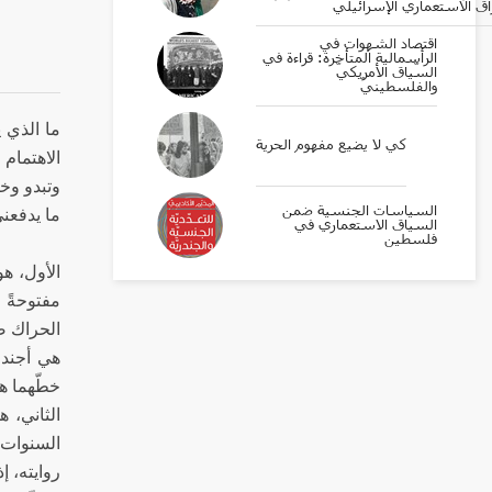
اق الاستعماري الإسرائيلي
اقتصاد الشهوات في
الرأسمالية المتأخرة: قراءة في
السّياق الأمريكيّ
والفلسطينيّ
ما الذي ي
كي لا يضيع مفهوم الحرية
الاهتمام
وتبدو وخط
السياسات الجنسية ضمن
ما يد
السياق الاستعماري في
فلسطين
الأول، هو
مفتوحةً 
الحراك ص
هي أجندات
خط
الثاني، 
السنوات ا
روايته، إ