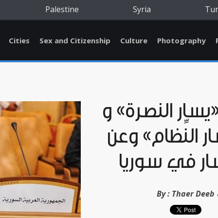
Palestine
Syria
Tu
Cities
Sex and Citizenship
Culture
Photography
يسار النُّصرة» و
ر النِّظام» وعن
ار في سوريا
ب
By :