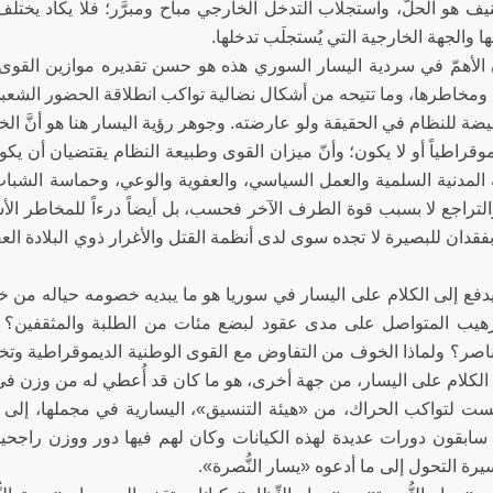
عنيف هو الحلّ، واستجلاب التدخل الخارجي مباح ومبرَّر؛ فلا يكاد يخ
 شأنها والجهة الخارجية التي يُستجلَب
 ومخاطرها، وما تتيحه من أشكال نضالية تواكب انطلاقة الحضور الشعب
ة للنظام في الحقيقة ولو عارضته. وجوهر رؤية اليسار هنا هو أنَّ الخل
موقراطياً أو لا يكون؛ وأنّ ميزان القوى وطبيعة النظام يقتضيان أن ي
 المدنية السلمية والعمل السياسي، والعفوية والوعي، وحماسة الشبا
تراجع لا بسبب قوة الطرف الآخر فحسب، بل أيضاً درءاً للمخاطر الأسوأ 
بفقدان للبصيرة لا تجده سوى لدى أنظمة القتل والأغرار ذوي ا
 يدفع إلى الكلام على اليسار في سوريا هو ما يبديه خصومه حياله من 
رهيب المتواصل على مدى عقود لبضع مئات من الطلبة والمثقفين؟ ولما
ناصر؟ ولماذا الخوف من التفاوض مع القوى الوطنية الديموقراطية وتخر
 الكلام على اليسار، من جهة أخرى، هو ما كان قد أُعطي له من وزن في 
ست لتواكب الحراك، من «هيئة التنسيق»، اليسارية في مجملها، إلى
سابقون دورات عديدة لهذه الكيانات وكان لهم فيها دور ووزن راجحين
سيرة التحول إلى ما أدعوه «يسار النُّصرة».