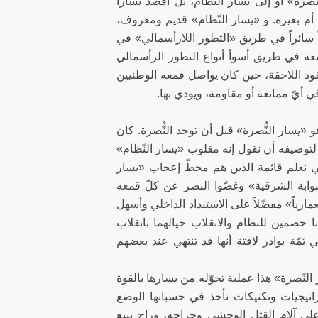
ُصرة» أو إلى يسار النّظام، بل أقصد يساراً
ما أم بغيره. و «يسار النّظام» قديم ومعروف،
ً سائراً في طريق «التطور اللارأسمالي» في
عة في طريق أسوأ أنواع التطور الرأسمالي
عقود اللاحقة، حين كان يواصل قمعه الوطنيين
اً في أيّ ممانعة أو مقاومة، ويودي بها.
 «يسار النُّصرة» قبل أن توجد النُّصرة. كان
 لتوصيفه أن نقول إنه مقلوب «يسار النّظام»
 كي نعلم قائمة الذين هم محطّ إعجاب «يسار
بوابة الشرقية» وغضّوا البصر عن كلّ قمعه
ارياً» مفضّلاً على الاستبداد الداخلي وأسهل
خصمين للنظام والانقلاب حيالهما بانقلاب
ي ثمّة بوادر لافتة أنها قد تنتهي عند بعضهم
النّصرة» هذا عملية تحوّله من يسارها بالقوة
 الحراك العفوي السوري في 2011 ببرامج وإستراتيجيات وتكتيكات تأخذ في حسبانها الوضع
 على آلام القتل الوحشي وجراحه، وراح يبيع