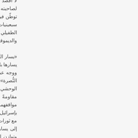
لا أقصد ب
لصاحبته ا
توطّن في
سبعينيات
الطفيلي ا
والديموق
«يسار الن
يسارها با
ووجه عمل
النُّصرة
الوحشي؛ ا
مقاومةً 
مواقفهما 
بإ
مع ثورات 
وتوازن ا