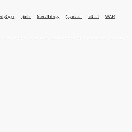
WAR
اسلام
اسلاميين
جبهة النصرة
داعش
ديمقراط