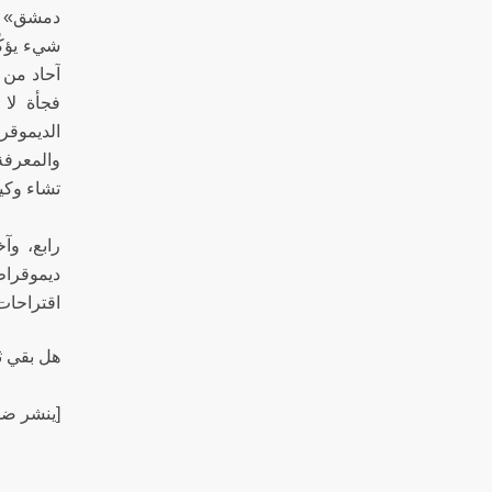
دمشق» و 
شيء يؤكّد
آحاد من 
فجأة لا 
الديموقر
والمعرفة 
تشاء وكي
رابع، وآ
ديموقراط
اقترا
هل بقي ث
[ينشر ضم