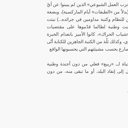
ب العمل الشيوعي» الذين لم يبينوا عن أيّ
(بدلاً من «الطبقات» أيام الماركسية)، وبضعة
للنظام وكتبة مداومين في جرائده...) نبتت
ابت وطنية لطالما قدّموها على مقتضيات
باب الحراك»، كانوا الأميز بانعدام الخبرة
كذلك ثلّة من الكتبة الجاهزين للكتابة أنّى
ارع بحسب مشيئتهم التي يحسبونها الواقع
 حياة لــ «ربيع» فعلي من دون أجندة وطنية
إلى إنقاذ البلد، أو ما تبقى منه، من دون