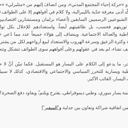
«حركة إحياء المجتمع المدني»، ومن انضافَ إليهم من «متلبرلي» «حز
 أدنى معرفة جدّية بالليبرالية، ولا كلام في أفواههم إلا على الطوائف 
الشيوعيين الرسميين السابقين (أعضاء برلمان ومستشارين اقتصاديين 
ثوريتهم فحسب، بل طائفيتهم أيضاً، واستعدادهم للإخلال بكل ثو
اطية والعدالة الاجتماعية. وينضاف إلى هؤلاء جميعاً عدد مما دُعي «ش
وكثرة الزعيق وسرعة الهروب والاستعداد لبيع أرواحهم لكل من يشتري، و
ف تشاء، لم يعد في عقولهم وعلى أفواههم سوى الطوائف تتشكل وتتص
خر، ما يدعو إلى الكلام على اليسار هو المستقبل. فكما تبيّن أنَّ لا
ية ويسارية للتحرر السياسي والاجتماعي والاقتصادي، كذلك لا سبيل 
حات اليسار، الغائب الأكبر.
مة يسار سوري، وطني ديموقراطي، يقترح ويلتم،ّ ويعاود دفع الصخرة؟
ن اتفاقية شراكة وتعاون بين جدلية
و"السفير
"]