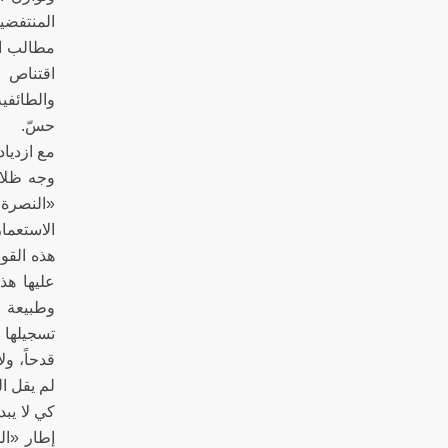
المنتفضين
مطالب ال
اقتناص ا
والطائفية
ح
مع ازديا
وجه ظلام
«النصرة»
الاستعما
هذه القوى
عليها هذا
وطبيعة ق
تسجيلها 
قدحاً، ول
لم ي
كي لا يبد
إطار «ال