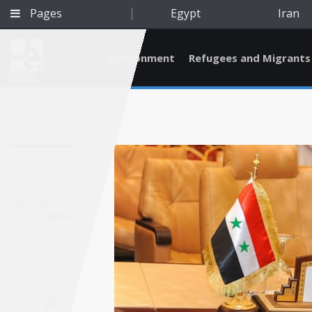
Pages
Egypt
Iran
Environment
Refugees and Migrants
BETA
May 14, 2015
Syria
Qatar
A