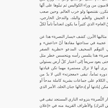
ميون من وراء الكواليس ثم تبنّوها على أنّها
 تتكرر، نقتنصها ولو خرب العالم. وحين صعب
جيش والعلَم والبلد، والتدخل الخارجي،
عام» الذي كثيراً ما يكون انعداماً تاماً لكلّ
مثاليها الأبرز، كشف «يسار النصرة» هذا عن
ة عجيبة في سذاجتها مفادها أنّ «داعش» و
في التوهّم السخيف المدعو «نظرية الصفر
 النصرة» هذا يتلمس رأسه ويتحسس خطر مثل
حتى يعود سريعاً إلى اعتبار كلّ أرض يستولي
 يرى أنها لا تزال مستمرة مهما تكن قيادتها
ره تماماً، تبقى «معجزته» التي لا بدّ من
ل الكلام على جماعات بشرية كاملة مدحاً أو
 إبادتها أو إدخالها جنان الخلد، الأمر الذي
اه كثيراً.
سار النُّصرة» بنزوعه النازي المستجد تبقى في
الترك) والأطراف القريبة منه في «إعلان