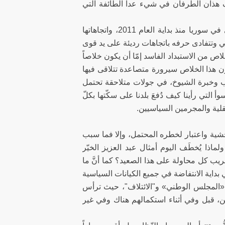
تلف هذان الطرفان في شيء عدا الطائفة التي
 تدخلها.
ربما كان الأهمّ في سردية اليسار السوري هذه هو حسن تقديره موازين القوى في سوريا منذ بداية العام 2011، واتجاهاتها
ي وتتفادى حرفه باتجاهات رديئة على يد قوى
اص من الاستبداد الفاسد إمّا أن يكون خلاصاً
كون هذا الخلاص سيرورة متصاعدة تتلاقى فيها
ب وخبرة الشيوخ، في جولات متلاحقة تحتمل
التي رأينا كيف دُفعَ بلدنا على سكّتها بكلّ
لبلادة العقلية والمجرمين السياسيين.
خشية واعتبار لخطره المحتمل، وإلا فما سبب
ذا يُخطَف اليوم أمثال عبد العزيز الخيّر
يب كل محاولة على هذا الصعيد؟ كما أنَّ ما
بداية الانتفاضة في جميع الكيانات السياسية
 «المجلس الوطني» و"الائتلاف"، حيث ترأس
، قبل وفي أثناء استكمالهم هناك وفي غير