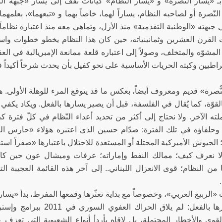
ـ «يسار النُّصرة» و «يسار النِّظام» كيانات تقف إلى يسار «جبهة النّ
لنّصرة أو لصاحبه النظام، يساراً لهما، خاصاً بهما و «تبعهما»، بعلمه
 جبهته «الوطنية التقدمية» منذ الأزل، وتماهى معه منذ اعتباره نظاما
 القرن العشرين وثمانينياته، حين كان هذا النظام يخطو خطوات واس
لمشوّه والمتخلف، وصولاً إلى اعتباره قلعة ممانعة الإمبريالية في ال
راطيين وكبته الحريات الأساسية على نحو كفيل بأن يحدث شرخاً أكيد
ُّصرة» قديم ومعروف أيضاً، بعكس ما قد يتوقع المرء للوهلة الأولى. هو
لقوّة، كما يُقال في الفلسفة، قبل أن يصير يسارها بالفعل. ويكاد يكفي
ته الآخر. ولا نحتاج إلى أكثر من تحديد أعداء النّظام في كلّ فترة
» وحلفاؤه في تلك الفترة: صدّام حسين الذي اعتبره هؤلاء «حارس ال
لجيوش الأميركية المحتلة أو المستعدة للاحتلال باعتبارها «صفراً استعم
لا نعرف كيف؛ ممالك النفط وإماراته؛ عرفات وميشال عون حين كانا 
من النظام؛ قوى الانعزال اللبناني.. إلى آخر هذه القائمة العجيبة الت
سرائيل.
«الربيع العربي»، وخصوصاً مع بداية تعثّرها وقمعها المفرط، بدأ «يسار 
إلى يسارها بالفعل: لم يلاق
لقوى والأخطار المحتملة، بل لاقاه بأردأ أنواع الشعبوية التي تعزف