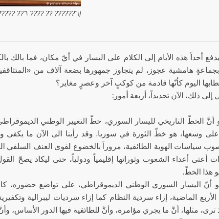
\"?????? ?? ???? \"?? ?????]
دفع أحداً هذه الأيام إلى الكلام على اليسار في أيّ مكان، فما بالك بال
 بجماعةٍ هامشية عجوز، لم يتجاوز جمهورها بضعة آلاف من «المتثاقفي
ابها اليوم كأنّها قادمة من كوكبٍ آخر وعصرٍ مغاير؟
فعني إلى ذلك، الآن تحديداً، أربعة أمو
 أنَّ الخطّ التاريخي لليسار السوري، خطّ التغيير الوطني الديموقراطي
على وسعها، هو خطّ الثورة في سوريا. وقد رأينا الى الآن ما يكفي ويز
وب سياسات الهوية الطائفية، مروراً بالخضوع لقوى العنف السلفي التك
 أعتى أعداء الشعوب وثوراتها إقليمياً ودولياً، حتى ليكاد يصحّ القو
ّهما هو هذا الخط
هو أنّ اليسار السوري الوطني الديموقراطي، على تواضع حضوره، ك
لأربع الماضية، إزاء سردية النظام كما إزاء سرديات ليبرالية وتكفيرية
ذ ترى، مثلها، أنَّ ما يجري مؤامرة، وأنَّ للطائفية فيها الدور الأساس، وأنّ