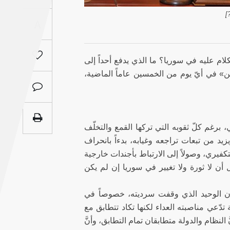
Saudi
[
A
Arabia
Syria
كلام عليه في سوريا؟ ما الذي يدفع أحداً إلى
ن» في أيّ يوم من الخمسين عاماً الماضية،
Tunisia
ر:
Turkey
، برغم كلّ ثقوبه التي تركها القمع والتخلّف
Yemen
يد من تبعات تراجعه وغيابه، بدءاً بانحراف
فيري، وصولاً إلى الارتباط بأجندات خارجية
Maghreb
ل أن لا ثورة ولا تغيير في سوريا إن لم يكن
ّ.
ان الوحيد الذي وقفت سرديته، خصوصاً في
 تدّعي مناصبته العداء لكنها تكاد تتطابق مع
َ النظام والدولة متطابقان تمام التطابق، وأنَّ