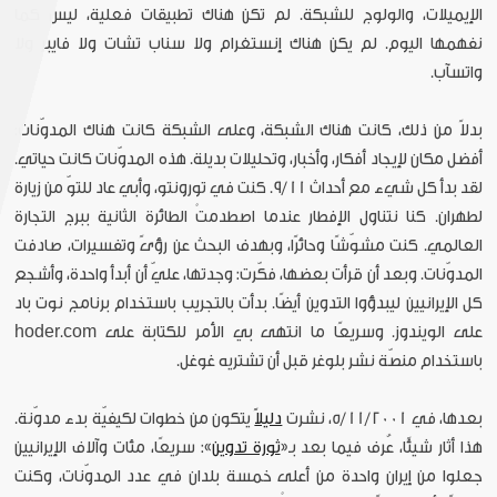
الإيميلات، والولوج للشبكة. لم تكن هناك تطبيقات فعلية، ليس كما
نفهمها اليوم. لم يكن هناك إنستغرام ولا سناب تشات ولا فايبر ولا
واتسآب.
بدلاً من ذلك، كانت هناك الشبكة، وعلى الشبكة كانت هناك المدوّنات:
أفضل مكان لإيجاد أفكار، وأخبار، وتحليلات بديلة. هذه المدوّنات كانت حياتي.
لقد بدأ كل شيء مع أحداث 9/11. كنت في تورونتو، وأبي عاد للتوّ من زيارة
لطهران. كنا نتناول الإفطار عندما اصطدمتْ الطائرة الثانية ببرج التجارة
العالمي. كنت مشوّشًا وحائرًا، وبهدف البحث عن رؤىً وتفسيرات، صادفت
المدوّنات. وبعد أن قرأت بعضها، فكّرت: وجدتها، عليّ أن أبدأ واحدة، وأشجع
كل الإيرانيين ليبدؤوا التدوين أيضًا. بدأت بالتجريب باستخدام برنامج نوت باد
على الويندوز. وسريعًا ما انتهى بي الأمر للكتابة على hoder.com
باستخدام منصّة نشر بلوغر قبل أن تشتريه غوغل.
بعدها، في 5/11/2001، نشرت
دليلاً
يتكون من خطوات لكيفيّة بدء مدوّنة.
هذا أثار شيئًا، عُرف فيما بعد بـ«
ثورة تدوين
»: سريعًا، مئات وآلاف الإيرانيين
جعلوا من إيران واحدة من أعلى خمسة بلدان في عدد المدوّنات، وكنت