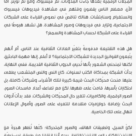
المجلات الرقمية بعدها جاءت المدوّنات، ثم فيسبوك، ومن ثم تويتر. أما
الآن، معظم الناس يقضون وقتهم في مشاهدة فيديوهات فيسبوك
وانستغرام وسنابتشات. هنالك تناقصٌ في نصوص القراءة على الشبكات
الاجتماعية، وتزايد في فيديوهات وصور المشاهدة. هل نشهد هبوطًا في
القراءة على الشبكة لحساب المشاهدة والسمع؟
هل هذه التقليعة مدفوعةٌ بتغيّر العادات الثقافية عند الناس، أم أنهم
يتّبعون القوانين الجديدة للشبكات الاجتماعية؟ لا أعلم. إنها مهمة الباحثين،
لكنها تمنحني الشعور بأنها تُحيي الحروب الثقافية القديمة. ففي النهاية،
بدأتْ الشبكة بمحاكاة الكتب لسنوات، كان النص والنص المتشعب يطغى
عليها. منحت محرّكات البحث قيمة كبيرة لتلك الأشياء، وشركاتٌ كاملة، بل
احتكارات بأسرها، قامتْ على ظهرها. لكن مع تضاعف أعداد ماسحات الصور،
الصور الرقمية، والكاميرات، تتغير حال المحرّكات والشركات. فقد بدأتْ أدوات
البحث بإضافة خوارزميات متقدمة للتعرف على الصور، وأموال الإعلانات
تنهال على تلك الخاصية.
لكنّ السيل، وتطبيقات الهاتف، والصور المتحركة؛ كلّها تُظهر هجرةً من
الإنترنت/الكتاب إلى الإنترنت/التلفاز. يبدو أننا انتقلنا من طريقةٍ غير-خطيّة