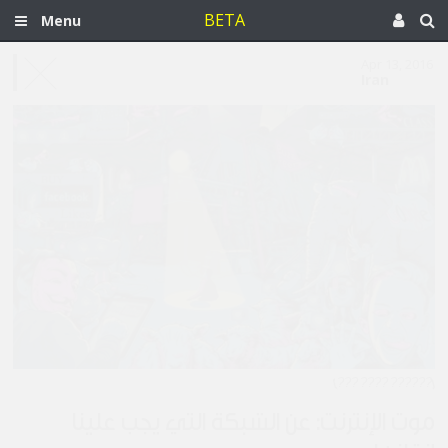
BETA
Menu
Apr 13, 2016
Iran
[?????? ???? ???]
موت الإنترنت: عن الشبكة التي يجب علينا