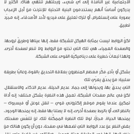
الاجتماعية غير النافذة إلى أي شيء، ورحلتهم تنتهي هناك. الكثير لا
يدركون أساسًا أنهم يستخدمون البنية التحتية للإنترنت من أجل الإعجاب
بصورة على إنستغرام، أو لترك تعليقٍ على فيديو لأحد الأصدقاء. إنه مجرّد
تطبيق.
لكنّ الروابط ليست بمثابة الهيكل للشبكة فقط، إنها عيناها وطريقٌ لروحها.
والصفحة العمياء، هي تلك التي تخلو من الروابط ولا تنظر لصفحة أخرى.
ولهذا تبعاتٌ خطيرة على ديناميكيّة القوى على الشبكة.
بشكل أو بآخر، فكّر معظم المنظرون بعلاقة التحديق بالقوة، وغالبًا بطريقة
سلبية: من يحدّق يعرّي تلك
التي يحدقّ بها، ويحوّلها إلى جماد عديم الحيلة، عديم الذكاء والاستقلال.
لكن في عالم صفحات الشبكة، تعمل هذه النظرة بشكل مختلف؛ إنه أداة
تمكين. عندما يقوم موقع إلكتروني قوي – لنقل غوغل أو فيسبوك –
بالنظر الى، أو بالربط بصفحة أخرى، إنه لا يصلنا بها فقط، إنه يمنحها الوجود،
يمنحها الحياة. مجازًا، لولا تلك النظرة الممكِّنة تلك، لن تتنفّس صفحتك.
بغض النظر عن عدد الروابط التي تضعها في صفحة، دون أن يكون هنالك من