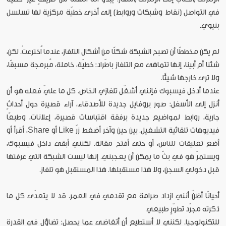
في التواصل (نقاط وشبكات وروابط) إلى أخرى خطيّة مركزية لها تسلسل
بنيوي.
لم يكن مخططًا أن تصبح الشبكة شكلًا من أشكال التلفاز، عندما اُخترعتْ. لكن،
شئنا أم أبينا، إنها تتماهى مع التلفاز باطّراد: خطيّة، خاملة، مُبرمجة مسبقًا،
ولا ترى خارجها شيئًا.
عندما أدخل فيسبوك فإنني أشغّل تلفازي الخاص. كل ما عليّ فعله هو أن
أنزل إلى الأسفل: صور بروفايل جديدة للأصدقاء، آراء قصيرة حول أحداثٍ
جارية، روابط لمواضيع جديدة برفقة اقتباسات قصيرة، إعلانات، وطبعًا
فيديوهات تلقائية التشغيل. بين حين وآخر أضغط زرّ Like أو Share، أقرأ أو
أضع تعليقات للناس، أو حتى أفتح مقالة. لكنني أبقى داخل فيسبوك،
ويستمرّ هو في بثّ ما يمكن أن يعجبني. إنها ليست الشبكة التي عرفتها
قبل دخولي السجن، ولا هذا مستقبلها. هذا المستقبل هو تلفاز.
أحيانًا أظنّ أنني ازداد صرامة مع تقدمي في العمر. قد لا يتعدّى كل ما
ذكرته مجرّد تطوّرٍ طبيعي
للتكنولوجيا. لكنني لا أستطيع أن أتغاضى عما يحصل: تضاؤل في القدرة