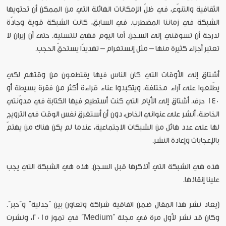
الثقافية والتنوّع، في ظلّ الإمكانات الهائلة التي من الممكن أن تحتويها
الشبكة في زماننا المضطرب. في السابق، كانت الشبكة قوية وجادّة
لدرجة أن تسوقني إلى السجن. أما اليوم فهي للتسلية. حتى أن إيران لا
تعتبر أجزاء كثيرة منها – مثل إنستغرام – تهديدًا يستحقّ الحجب.
أشتاق إلى الأوقات التي كان الناس فيها يقتطعون من وقتهم لكي
يطّلعوا على آراء مختلفة، ويتكبدوا عناء قراءة أكثر من فقرة بسيطة أو
140 حرف. أشتاق إلى الأيام التي كنت أستطيع فيها الكتابة في مدوّنتي
الخاصة، أنشر على عنواني الخاص، دون أن أستغرق نفس الوقت في الترويج
لها على عدد هائل من الشبكات الاجتماعية، عندما لم يكن هناك من يهتمّ
بالإعجابات وإعادة النشر.
هذه هي الشبكة التي أتذكرها قبل السجن. هذه هي الشبكة التي يجب
علينا إنقاذها.
[يعاد نشر هذا المقال ضمن اتفاقية شراكة وتعاون بين ”جدلية“ و”حبر“.
وكان قد نشر لأول مرة في مجلة ”Medium“ في تموز 2015، ونشرت