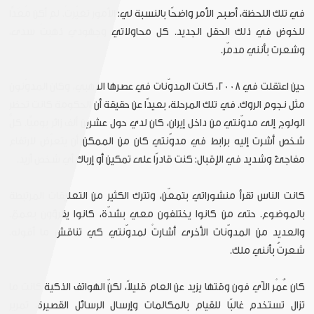
في تلك اللحظة، أصبح الأمر واضحًا بالنسبة لي: الأمور تغيّرتْ. لم أكن مُعَدًّا
للخوض في ذلك الحقل الجديد. كل محاولاتي وجهودي ذهبتْ سدى،
وشعرت بأنني مدمّر.
حين اعتقلت في 2008، كانت المدوّنات في عصرها الذهبي، وكان المدوّنون
مثل نجوم الروك. في تلك المرحلة، بعيدًا عن حقيقة أن الحكومة كانت تحظر
الولوج إلى مدوّنتي من داخل إيران، كان لدي حول عشرين ألف زائر يوميًّا. كلُّ
شخص أشرت إليه برابط في مدوّنتي كان من الممكن أن يتعرّض لارتفاع
مفاجئ وشديد في الإقبال: كنت قادرًا على تمكين أو إرباك أي شخص أريد.
كانت الناس تقرأ منشوراتي بتمعّن، وتترك الكثير من التعليقات المرتبطة
بالموضوع. حتى من كانوا يختلفون معي بشدّة، كانوا يقرؤون بعمق.
والعديد من المدوّنات الأخرى أشارتْ لمدوّنتي كي تناقش ما أقوله.
شعرتُ بأنني ملك.
كان عُمْر الآي فون وقتها يزيد عن العام قليلاً، لكنّ الهواتف الذكية كانت ما
تزال تستخدم غالبًا للقيام بالمكالمات وإرسال الرسائل القصيرة، تمرير