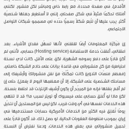
الأقدم]، في صفحة محددة، مع رابط خاص ومباشر لكل منشور. لكنني
أمتلك تحكمًا ضئيلاً في شكل صفحتي. إنني لا أستطيع جعلها شخصيّة
أكثر. يجب عليها أن تتّبع شكلاً رسميًّا حدّده لي مصممو شبكات التواصل
الاجتماعي.
إن مَرْكَزَة المعلومات أيضًا تقلقني لأنها تسهّل فقدان الأشياء. بعد
اعتقالي، أغلقتْ خدمة الاستضافة (Hosting service) حسابي، لأنني لم
أكن قادرًا على دفع رسومه الشهرية. لكن، على الأقل، كانت لدي نسخة
احتياطية من كل منشوراتي في قاعدة بيانات على خادم الشبكة خاصتي.
(معظم منصّات التدوين كانت تمكِّنُكَ من نقل منشوراتكَ وأرشيفك إلى
مساحتك الشخصية على الشبكة، إلا أن معظمها اليوم لا يفعل). حتى إن
لم أقم بنقلها فإنه من المرجّح أن يكون أرشيف الإنترنت قد احتفظ بنسخة.
لكن ماذا لو أُغلق حسابي على فيسبوك أو تويتر لسبب ما؟ قد لا تنتهي
هذه الخدمات نفسها في أي وقت قريب، لكن ليس من المستحيل أن نتخيّل
يومًا تُغلِق فيه الكثير من الخدمات الأمريكية حسابات مستخدميها في
إيران، بموجب منظومة العقوبات الحالية. لو حصل ذلك، قد أكون قادرًا على
تحميل منشوراتي في بعض هذه الخدمات، ودعنا نفترض أن النسخة