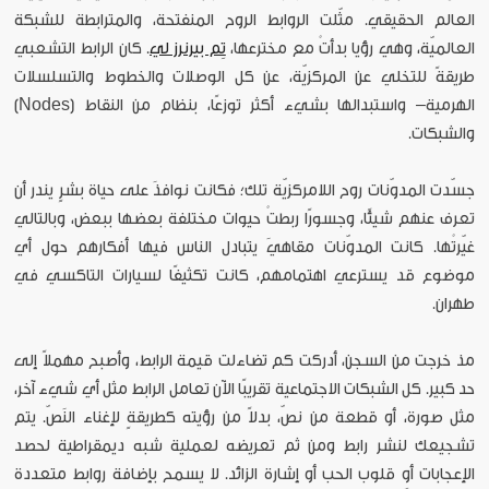
العالم الحقيقي. مثّلت الروابط الروح المنفتحة، والمترابطة للشبكة
العالميّة، وهي رؤيا بدأتْ مع مخترعها،
تِم بيرنرز لي
. كان الرابط التشعبي
طريقةً للتخلي عن المركزيّة، عن كل الوصلات والخطوط والتسلسلات
الهرمية– واستبدالها بشيء أكثر توزعًا، بنظام من النقاط (Nodes)
والشبكات.
جسّدت المدوّنات روح اللامركزيّة تلك؛ فكانت نوافذَ على حياة بشرٍ يندر أن
تعرف عنهم شيئًا، وجسورًا ربطتْ حيوات مختلفة بعضها ببعض، وبالتالي
غيّرتْها. كانت المدوّنات مقاهيَ يتبادل الناس فيها أفكارهم حول أي
موضوع قد يسترعي اهتمامهم، كانت تكثيفًا لسيارات التاكسي في
طهران.
مذ خرجت من السجن، أدركت كم تضاءلت قيمة الرابط، وأصبح مهملاً إلى
حد كبير. كل الشبكات الاجتماعية تقريبًا الآن تعامل الرابط مثل أي شيء آخر،
مثل صورة، أو قطعة من نصّ، بدلاً من رؤيته كطريقةٍ لإغناء النَصّ. يتم
تشجيعك لنشر رابط ومن ثم تعريضه لعملية شبه ديمقراطية لحصد
الإعجابات أو قلوب الحب أو إشارة الزائد. لا يسمح بإضافة روابط متعددة