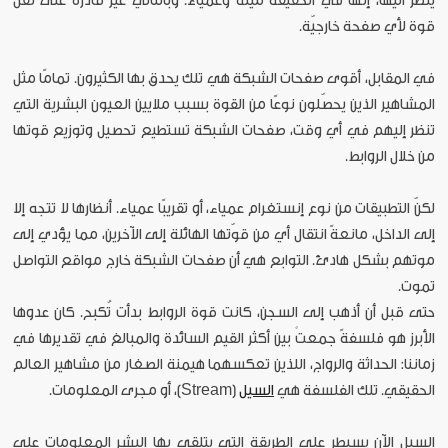
ينظر اليها، إنها في الحقيقة ميتة وعمياء. وبالتالي غير قادرة على نقل
قوة لأي صفحة خارجيّة.
في المقابل، أقوى صفحات الشبكة هي تلك يحدق بها الكثيرون. تمامًا مثل
المشاهير الذين يحصّلون نوعًا من القوة بسبب ملايين العيون البشرية التي
تنظر إليهم في أي وقت، صفحات الشبكة تستطيع تحصيل وتوزيع قوتها
من خلال الروابط.
لكنّ التطبيقات من نوع إنستغرام عمياء، أو تقريبًا عمياء. أنظارها لا تتجه إلا
إلى الداخل، مانعةً انتقال أي من قوّتها الهائلة إلى الآخرين، مما يؤدي إلى
موتهم بشكل هادئ. التوابع هي أن صفحات الشبكة خارج مواقع التواصل
تموت.
حتى قبل أن أذهب إلى السجن، كانت قوة الروابط بدأت تُكبح. كان عدوها
الأبرز هو فلسفةً جمعتْ بين أكثر القيم السائدة والمبالغ في تقديرها في
زماننا: الحداثة والرواج، اللذين تعكسهما هيمنة الصغار من مشاهير العالم
الحقيقي. تلك الفلسفة هي
السيل
(Stream)، أو مجرى المعلومات.
السيل الآن يسيطر على الطريقة التي يتلقى بها البشر المعلومات على