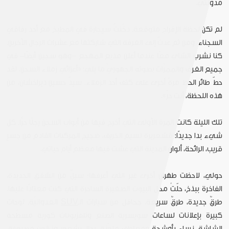
مدوّنتي.
لم تكن لحظة الإفراج متوقعة. دخّنتُ سيجارة في المطبخ مع أحد رفاقي
السجناء، ومن ثم عدتُ إلى الغرفة التي شاركتها مع عشرات الرجال الآخرين.
كنا نشرب الشاي معًا عندما أعلن مذيع المهجع –وهو سجين أيضًا- في
جميع الغرف والممرّات بصوته الجهوريّ ما يلي: «أعزائي زملاء السجن، لقد
حطّ طائر الحظ مرةً أخرى على كتف أحد الزملاء. سيدّ حسين ديراخشان، من
هذه اللحظة، أنت حرّ».
تلك الليلة كانت المرة الأولى التي أخرج فيها من أبواب السجن رجلًا حرًّا. كل
شيء بدا جديدًا: قشعريرة نسيم الخريف، ضجيج المركبات القادم من جسرٍ
قريب، الرائحة، ألوان المدينة التي عشت فيها معظم أيام حياتي.
حولي، لاحظت طهران أخرى غير التي أعرفها؛ سيلٌ من الشقق الجديدة،
الفاخرة ببذخ، حلّتْ محل البيوت الصغيرة الساحرة التي كنت معتادًا عليها.
طرقٌ جديدة، طرقٌ سريعة، جحافل من سيارات الـ
SUV
العدوانيّة. لوحات
كبيرة بإعلانات لساعات سويسرية الصنع وتلفزيونات كورية مسطّحة
الشاشة. نساء بأوشحة ومعاطف ملوّنة، رجال بشعور وذقون مصبوغة،