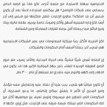
الاحتياطية سهلة الاسترداد من منصة أخرى. لكن ماذا عن الرابط الخاص
بحسابي على شبكات التواصل؟ هل يمكنني استرداده لاحقًا بعد أن يكون
شخص آخر قد امتلكه؟ عناوين الإنترنت تنتقل ملكيّتها من شخص إلى آخر
أيضًا، لكنّ إدارة العملية أسهل وأكثر وضوحًا، خاصةً بوجود علاقة مالية بينك
وبين البائع مما يجعلك أقل عرضة للقرارات المفاجئة وغير الشفّافة.
لكنّ النتيجة الأكثر رعبًا لمَرْكزة المعلومات في عصر الشبكات الاجتماعية
هي شيء آخر: جَعْلُنَا أضعف أمام الحكومات والشركات.
إن الرقابة تُفرض شيئًا فشيئًا على الحياة المدنية، والأمر يسوء مع مرور
الزمن. الطريقة الوحيدة للبقاء خارج جهاز المراقبة الكبير هذا قد يكون في
الذهاب إلى كهف والنوم فيه، حتى إن لم تستطع أن تنام 300 عام.
أن تكون مراقَبًا هو شيء يجب علينا أن نعتاد عليه ونتعايش معه مؤخرًا،
ومن المحزن أن الأمر لا يتعلّق بمكان إقامتي. ما يدعو للسخرية، أن
الحكومات التي تتعاون مع فيسبوك وتويتر تعرف عن مواطنيها أكثر من
تلك الحكومات التي تمتلك قبضة ضيقة على الإنترنت، مثل إيران، لكنها لا