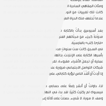
ومئات المقاهي الساحرة التي تذيع موسيقى غربية عصرية وتوظّف الإناث.
كانت تلك تغييرات من النوع الذي يتسلّل إلى الناس؛ النوع لا تلاحظه إلا
عندما تُختطف منك الحياة الطبيعية.
بعد أسبوعين، بدأتُ بالكتابة مجدّدًا. وافق بعض الأصدقاء على أن أبدأ
مدوّنةً كجزء من مجلّاتهم الفنيّة. أسميتها «Ketabkhan»، التي تعني
«قارئ كتب» بالفارسيّة.
في السجن، كانت ست سنواتٍ مدة طويلة . لكن على الإنترنت، كانت حقبة
بأسرها. الكتابة على الإنترنت، بذاتها، لم تختلف. لكنّ القراءة، أو على الأقل،
عملية أن تجعلَ الأشياء مقروءة، تغيّرتْ بدراماتيكيّة. قيل لي كم أصبحت
شبكات التواصل الاجتماعي ضرورية عندما كنت غائبًا. لذا، عرفت شيئًا واحدًا:
إذا أردتُ أن أشُدّ الناس لرؤية كتاباتي، علي أن أستخدم هذه الشبكات الآن.
لذا، حاولتُ أن أنشر رابطًا على حسابي في فيسبوك. لكن تبيّن لي أن
فيسبوك لم يكترث كثيرًا. لقد بدا، في النهاية، كأنه إعلان مخصّص مملّ؛ لا
وصف. لا صورة. لا شيء. حصلتُ على ثلاثة إعجابات. ثلاثة فحسب!