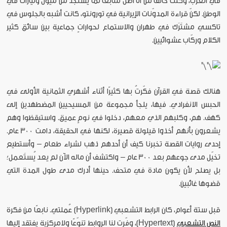
في الغرب، وكنت خائفًا من ألّا أظل متابعًا لما يستجد من ميول وتيارات في
الوطن. لكنّ قراءة المدوّنات الإيرانية في تورونتو، كانت أشبه بالجلوس في
تاكسي مشتَرَك في طهران والاستماع لحواراتٍ جماعية بين سائق كثير
الكلام وركّاب عشوائيين.
هنالك قصة في القرآن فكّرتُ بها كثيرًا أثناء أشهري الثمانية الأولى في
الحبس الانفرادي. فيها، يلجأ مجموعة من المسيحيين المضطهدين إلى
كهف. هم، وكلبهم الذي معهم، دخلوا في نومٍ عميق. واستيقظوا وهم
يشعرون بأنهم أخذوا قيلولة قصيرة، لكنها في الحقيقة، دامت 300 عام.
إحدى روايات القصة تخبرنا كيف أن أحدهم ذهب لشراء طعام – وأستطيع
تخيّل مدى جوعهم بعد 300 عام – واكتشف أن ماله الآن لم يعد يُستَعمل؛
بل يصلح لأن يكون مادة في متحف. حينها أدرك مدى طول المدة التي
قضوها غائبين.
قبل ستة أعوام، كان الرابط التشعبي (Hyperlink) عُملتي. نابعًا من فكرة
النص التشعبي
(Hypertext)، وفّرت لنا الروابط تنوّعًا ولامركزية يفتقد إليها