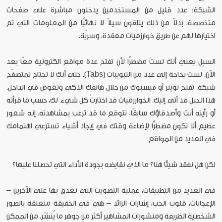
الشبكة؛ عدد قليل من المستخدمين يدخلون مباشرة على صفحات
متخصصة، بدلاً من ذلك يتلقون سيلاً لا نهائيًّا من المعلومات التي تم
اختيارها لهم عن طريق خوارزميات معقدة، وسريّة.
السيل يعني أنك لستَ مضطرًّا لأن تفتح عدة مواقع الكترونية معًا بعد
الآن. لست بحاجة إلى عدد من التبويبات (Tabs). حتى أنك لا تحتاج لمتصفّح
شبكة. تفتح تويتر أو فيسبوك من خلال هاتفك الذكي وتغوص في الداخل.
هذا الجبل قد أتى إليك. الخوارزميات قد اختارتْ كل شيء لك، حسب ما قرأته
أو رأيته أنت وأصدقاؤك سابقًا، تتوقع ما قد ترغب بمشاهدته. إنه شعور
عظيم ألا تكون مضطرًّا لإضاعة وقتك في إيجاد أشياء تسترعي اهتمامك
في العديد من المواقع.
لكن هل نفقد شيئًا هنا؟ ما الذي نقايضه بجودة الأداء التي تحصلنا عليها؟
في العديد من التطبيقات، عملية التصويت التي نغدق بها على الآخرين –
الإعجابات، قلوب الحب، إشارات الزائد – هي في الحقيقة متعلقة بالصور
الشخصية الظريفة ومنشورات المشاهير أكثر من جوهر ما يُنشَر. من الممكن