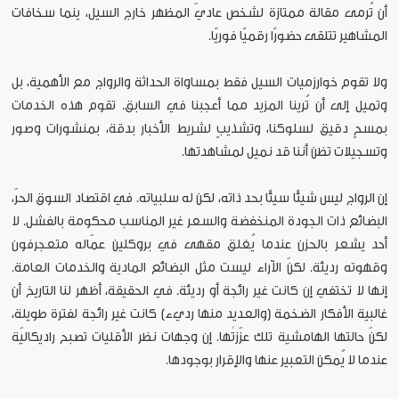
أن تُرمى مقالة ممتازة لشخص عاديّ المظهر خارج السيل، ينما سخافات
المشاهير تتلقى حضورًا رقميًا فوريًا.
ولا تقوم خوارزميات السيل فقط بمساواة الحداثة والرواج مع الأهمية، بل
وتميل إلى أن تُرينا المزيد مما أعجبنا في السابق. تقوم هذه الخدمات
بمسحٍ دقيق لسلوكنا، وتشذيبٍ لشريط الأخبار بدقة، بمنشورات وصور
وتسجيلات تظن أننا قد نميل لمشاهدتها.
إن الرواج ليس شيئًا سيئًا بحد ذاته، لكن له سلبياته. في اقتصاد السوق الحرّ،
البضائع ذات الجودة المنخفضة والسعر غير المناسب محكومة بالفشل. لا
أحد يشعر بالحزن عندما يُغلق مقهى في بروكلين عمّاله متعجرفون
وقهوته رديئة. لكنّ الآراء ليست مثل البضائع المادية والخدمات العامة.
إنها لا تختفي إن كانت غير رائجة أو رديئة. في الحقيقة، أظهر لنا التاريخ أن
غالبية الأفكار الضخمة (والعديد منها رديء) كانت غير رائجة لفترة طويلة،
لكنّ حالتها الهامشية تلك عزّزتْها. إن وجهات نظر الأقليات تصبح راديكاليّة
عندما لا يُمكن التعبير عنها والإقرار بوجودها.