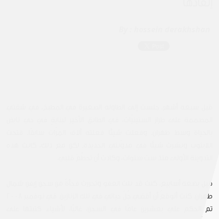
إنقاذها
By :
hossein derakhshan
قبل سبعة أشهر، جلست إلى الطاولة الصغيرة في المطبخ، في شقتي
المصممة على طراز الستينيّات، في الطابق الأخير لبنايةٍ في حي نابض
بالحياة وسط طهران. وفعلت شيئًا فعلته آلاف المرّات سابقًا. فتحت
اللابتوب ونشرت شيئًا في مدوّنتي الجديدة. لكن مع ذلك، كانت هذه
التدوينة الأولى منذ ست سنوات، وكادت أن تحطَّمَ قلبي.
قبل بضعة أسابيع، كنت قد نلت العفو وتحررت فجأةً من سجن إيفِن شمال
طهران. كنت أتوقعُ أن أقضي جُلّ حياتي في تلك الزنازين. في نوفمبر 2008
تم الحكم علي بعشرين عامًا في السجن، غالبًا، لأشياء كتبتها على