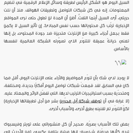
السيل اليوم هو الشكل الرئيس لطريقة وسائل الإعلام الرقمية في تنظيم
المعلومات. إنه في كل شبكات التواصل وتطبيقات الهواتف. منذ أن نلت
حريتي، أرى السيل أينما التفتُّ. أظن أن المدة لن تطول حتى نرى المواقع
الإخبارية ترتّب كل محتوياتها حسب نفس المبادئ. إن تأثير السيل لا يكمن
فقط بجعل أجزاء كبيرة من الإنترنت متحيزة ضد جودة المحتوى، بل إنها
تعني خيانةً عميقة للتنوّع الذي تصوَّرته الشبكة العالمية لنفسها
بالأساس.
لا يوجد لدي شك بأن تنوّع المواضيع والآراء على الإنترنت اليوم، أقل مما
كان في السابق. لقد قمعتْ شبكات تواصل اليوم أفكارًا جديدة، ومختلفة،
ومتحدّية بسبب استراتيجيات الترتيب لديها، التي تفضّل الرائج والمعتاد عليه.
(لا غرابة في أن
توظف شركة آبل محرّرين
بشر من أجل تطبيقاتها الإخبارية)
لكنّ التنوّع تم تقنينه بطرق أخرى، ولأسباب أخرى.
بعض تلك الأسباب بصريّة. صحيح أن كل منشوراتي على تويتر وفيسبوك
تبدو كأنها مدوّنة شخصية؛ إنها مرتبة بتزامن عكسي [من الأحدث إلى