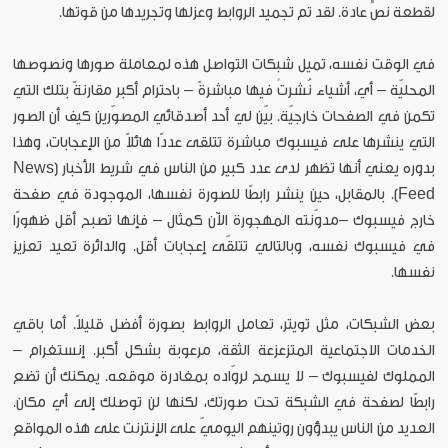
لقطعة نصٍّ عادة. لقد تم تجميد الروابط وعزلها وتجريدها من قوتها.
في الوقت نفسه، تميل شبكات التواصل هذه لمعاملة صورها ونصوصها
المحليّة – أي، أشياء نُشرتْ فيها مباشرةً – باحترام أكبر مقارنةً بتلك التي
تكمن في الصفحات خارجيّة. بيّن لي أحد أصدقائي المصوّرين كيف أن الصور
التي ينشرها على فيسبوك مباشرة تتلقى عددًا هائلاً من الإعجابات، وهذا
بدوره يعني أنها تظهر لدى عدد كبير من الناس في شريط الأخبار (News
Feed). بالمقابل، حين ينشر رابطًا للصورة نفسها، الموجودة في صفحة
خارج فيسبوك –مدوّنته المهجورة الآن كمثال – فإنها تصبح أقل ظهورًا
في فيسبوك نفسه، وبالتالي تتلقّى إعجابات أقل. والدائرة تعيد تعزيز
نفسها.
بعض الشبكات، مثل تويتر، تعامل الروابط بصورة أفضل قليلاً. أما باقي
الخدمات الاجتماعية المتزعزعة الثقة، مرعوبة بشكل أكبر. إنستغرام –
المملوك لفيسبوك – لا يسمح لروّاده بمغادرة موقعه. يمكنك أن تضع
رابطًا لصفحة في الشبكة تحت صورتك، لكنها لن توصلك إلى أي مكان.
العديد من الناس يبدؤون روتينهم اليوميّ على الإنترنت على هذه المواقع