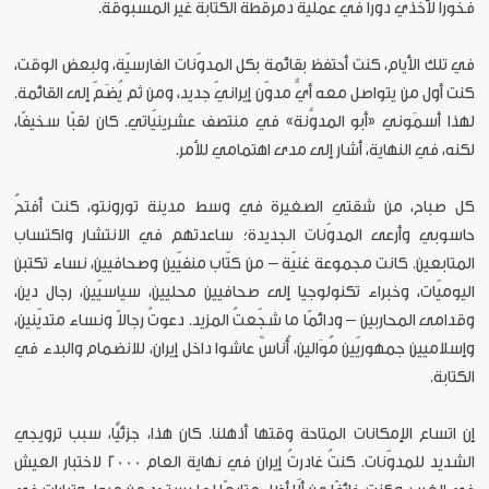
فخورًا لأخذي دورًا في عملية دمْرقطة الكتابة غير المسبوقة.
في تلك الأيام، كنت أحتفظ بقائمة بكل المدوّنات الفارسيّة، ولبعض الوقت،
كنت أول من يتواصل معه أيُّ مدوّن إيرانيّ جديد، ومن ثم يُضَمّ إلى القائمة.
لهذا أسمَوني «أبو المدوَّنة» في منتصف عشرينيّاتي. كان لقبًا سخيفًا،
لكنه، في النهاية، أشار إلى مدى اهتمامي للأمر.
كل صباح، من شقتي الصغيرة في وسط مدينة تورونتو، كنت أفتحُ
حاسوبي وأرعى المدوّنات الجديدة؛ ساعدتهم في الانتشار واكتساب
المتابعين. كانت مجموعة غنيّة – من كتّاب منفيّين وصحافيين، نساء تكتبن
اليوميّات، وخبراء تكنولوجيا إلى صحافيين محليين، سياسيّين، رجال دين،
وقدامى المحاربين – ودائمًا ما شجّعتُ المزيد. دعوتُ رجالاً ونساء متديّنين،
وإسلاميين جمهوريّين مُوَالين، أُناسٌ عاشوا داخل إيران، للانضمام والبدء في
الكتابة.
إن اتساع الإمكانات المتاحة وقتها أذهلنا. كان هذا، جزئيًّا، سبب ترويجي
الشديد للمدوّنات. كنتُ غادرتُ إيران في نهاية العام 2000 لاختبار العيش