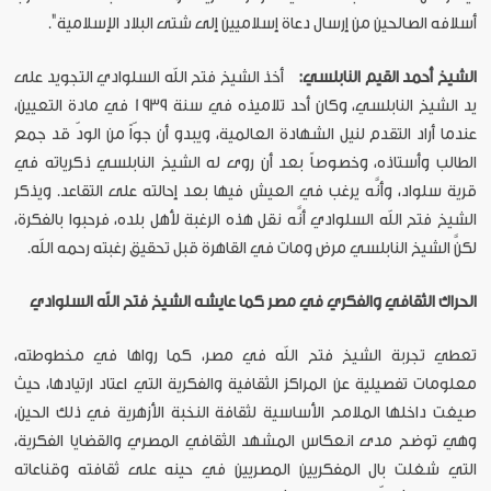
أسلافه الصالحين من إرسال دعاة إسلاميين إلى شتى البلاد الإسلامية".
الشيخ
أحمد
القيم
النابلسي
:
أخذ الشيخ فتح الله السلوادي التجويد على
يد الشيخ النابلسي، وكان أحد تلاميذه في سنة 1939 في مادة التعيين،
عندما أراد التقدم لنيل الشهادة العالمية، ويبدو أن جوّاً من الودّ قد جمع
الطالب وأستاذه، وخصوصاً بعد أن روى له الشيخ النابلسي ذكرياته في
قرية سلواد، وأنَّه يرغب في العيش فيها بعد إحالته على التقاعد.
ويذكر
الشيخ فتح الله السلوادي أنَّه نقل هذه الرغبة لأهل بلده، فرحبوا بالفكرة،
لكنَّ الشيخ النابلسي مرض ومات في القاهرة قبل تحقيق رغبته رحمه الله.
الحراك
الثقافي
والفكري
في
مصر
كما
عايشه
الشيخ
فتح
الله
السلوادي
تعطي تجربة الشيخ فتح الله في مصر، كما رواها في مخطوطته،
معلومات تفصيلية عن المراكز الثقافية والفكرية التي اعتاد ارتيادها، حيث
صيغت داخلها الملامح الأساسية لثقافة النخبة الأزهرية في ذلك الحين،
وهي توضح مدى انعكاس المشهد الثقافي المصري والقضايا الفكرية،
التي شغلت بال المفكريين المصريين في حينه على ثقافته وقناعاته