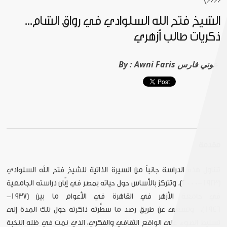
????]
الشيخ فتح الله السلوادي في رواق الشام...
ذكريات طالب أزهري
Awni Faris عوني فارس
By :
مقدمة
تتناول هذه الدراسة جانباً من السيرة الذاتية للشيخ فتح الله السلوادي
(1923-2000)، وتتركز بالأساس حول حياته بمصر
في إبّان دراسته الجامعية
في جامعة الأزهر في القاهرة في الأعوام ما بين (1937-
1946)، وتسعى عن طريق رصد ما سطَّرته ذاكرته حول تلك المدة إلى
تسليط الضوء على الواقع الثقافي والفكري، الذي نمت في ظله النخبة