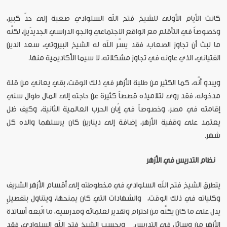
كانت الأيام الأولى للشيخ فتح الله السلوادي صعبة إلى حدّ كبير،
وخصوصاً في التأقلم مع الواقع الاجتماعي والجو الدراسي الجديدَين، لكنَّه
ما لبث أن تجاوز الصعاب، فقد يسَّر الله له الشيخ البيروتي، سعد الدين
الفتياني، الذي عاونه في تجاوز مشكلاته، لا سيما الأكاديمية منها.
ويبدو أنَّه، كما الكثير من طلبة الأزهر في ذلك الوقت، بقي يعاني من قلة
مدخوله، فقد روى لتلاميذه قصصاً كثيرة عن حاجته إلى المال طوال سني
إقامته في مصر، وخصوصاً في إبّان الحرب العالمية الثانية، وكيف ظل
يعتمد على وقفية الأزهر، إضافة إلى دينارين كان يرسلهما والده كل
شهر.
نظام
التدريس
في
الأزهر
يتطرق الشيخ فتح الله السلوادي في مخطوطته إلى أقسام الأزهر الشريف
وكلياته في ذلك الوقت، والشهادات التي كان يمنحها، ويتناول بتفصيلٍ
يدل على ما كان يكنَّه من احترام وتقدير لعلمائه ومدرسيه، ما اتّبعه أساتذة
الأزهر من وسائل في التدريس. وبحسب الشيخ فتح الله السلوادي، فقد