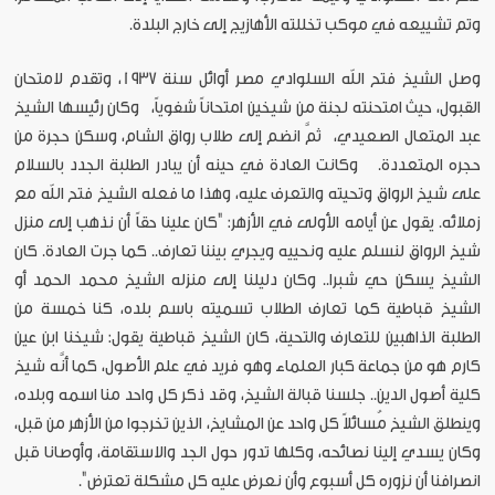
وتم تشييعه في موكب تخللته الأهازيج إلى خارج البلدة.
وصل الشيخ فتح الله السلوادي مصر أوائل سنة 1937، وتقدم لامتحان
القبول، حيث امتحنته لجنة من شيخين امتحاناً شفوياً، وكان رئيسها الشيخ
عبد المتعال الصعيدي، ثمَّ انضم إلى طلاب رواق الشام، وسكن حجرة من
حجره المتعددة. وكانت العادة في حينه أن يبادر الطلبة الجدد بالسلام
على شيخ الرواق وتحيته والتعرف عليه، وهذا ما فعله الشيخ فتح الله مع
زملائه. يقول عن أيامه الأولى في الأزهر: "كان علينا حقاً أن نذهب إلى منزل
شيخ الرواق لنسلم عليه ونحييه ويجري بيننا تعارف.. كما جرت العادة. كان
الشيخ يسكن حي شبرا.. وكان دليلنا إلى منزله الشيخ محمد الحمد أو
الشيخ قباطية كما تعارف الطلاب تسميته باسم بلده، كنا خمسة من
الطلبة الذاهبين للتعارف والتحية، كان الشيخ قباطية يقول: شيخنا ابن عين
كارم هو من جماعة كبار العلماء وهو فريد في علم الأصول، كما أنَّه شيخ
كلية أصول الدين.. جلسنا قبالة الشيخ، وقد ذكر كل واحد منا اسمه وبلده،
وينطلق الشيخ مُسائلاً كل واحد عن المشايخ، الذين تخرجوا من الأزهر من قبل،
وكان يسدي إلينا نصائحه، وكلها تدور حول الجد والاستقامة، وأوصانا قبل
انصرافنا أن نزوره كل أسبوع وأن نعرض عليه كل مشكلة تعترض".