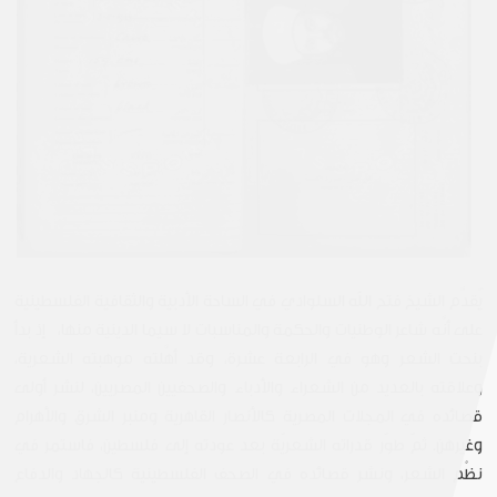
يُقدَّم الشيخ فتح الله السلوادي في الساحة الأدبية والثقافية الفلسطينية
على أنَّه شاعر الوطنيات والحكمة والمناسبات لا سيما الدينية منها، إذ بدأ
بنحت الشعر وهو في الرابعة عشرة، وقد أهَّلته موهبته الشعرية،
وعلاقته بالعديد من الشعراء والأدباء والصحفيين المصريين، لنشر أولى
قصائده في المجلات المصرية كالأنصار القاهرية ومنبر الشرق والأهرام
وغيرهن. ثمّ طوّر قدراته الشعريّة بعد عودته إلى فلسطين، فاستمر في
نظْم الشعر، ونشر قصائده في الصحف الفلسطينية كالجهاد والدفاع