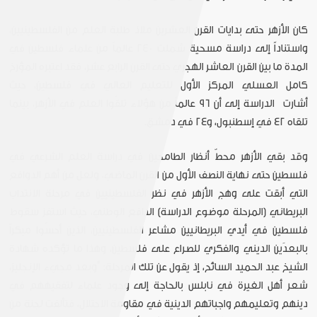
كان
الأزهر حتى بدايات القرن العشرين ملاذ
طلبة العلم من الفلسطينيين،
واستناداً إلى دراسة مسحية شملت 240 عالماً من علماء فلسطين في
المدة ما بين القرن العاشر الهجري حتى القرن الرابع عشر، فقد اعتبره المؤرخ
كامل العسلي المركز الأول للتعليم العالي في فلسطين، حيث
أشارت الدراسة إلى أن 96 عالماً من هؤلاء تلقّوا العلم في الأزهر، بينما
تلقاه 42 في إسطنبول، و24 في دمشق.
وقد بقي الأزهر محطّ أنظار الطامحين في دراسة العلم الشرعي في
فلسطين حتى نهاية النصف الأول من القرن الماضي، ولعل من أهم الدوافع
التي أبقت على وهج الأزهر في نظر الفلسطينيين في مرحلة الانتداب
البريطاني (المرحلة موضوع الدراسة) الدافع الوطني، حيث استفز سقوط
فلسطين في أيدي البريطانيين مشاعر الفلسطينيين، الذين أحسّوا مبكراً
بالبعدَين الديني والفكري للصراع على فلسطين، وهذا ما تؤكده شهادة
الشيخ عبد الحميد السائح، إذ يقول عن تلك المرحلة: "وبعد مجيء الإنجليز،
شعر أهل الغيرة في نابلس بالحاجة إلى وجود علماء لتفقيههم في
دينهم وتعليمهم واجباتهم الدينية في مقاومة الاحتلال، فتألفت لجنة من