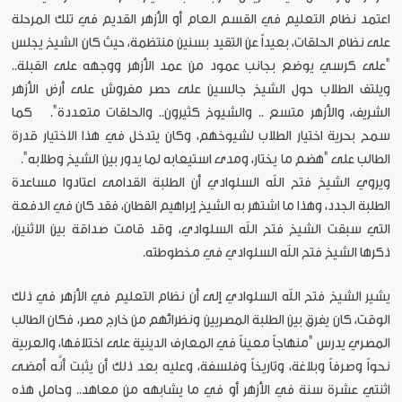
اعتمد نظام التعليم في القسم العام أو الأزهر القديم في تلك المرحلة
على نظام الحلقات، بعيداً عن التقيد بسنين منتظمة، حيث كان الشيخ يجلس
"على كرسي يوضع بجانب عمود من عمد الأزهر ووجهه على القبلة..
ويلتف الطلاب حول الشيخ جالسين على حصر مفروش على أرض الأزهر
الشريف، والأزهر متسع .. والشيوخ كثيرون.. والحلقات متعددة". كما
سمح بحرية اختيار الطلاب لشيوخهم، وكان يتدخل في هذا الاختيار قدرة
الطالب على "هضم ما يختار، ومدى استيعابه لما يدور بين الشيخ وطلابه".
ويروي الشيخ فتح الله السلوادي أن الطلبة القدامى اعتادوا مساعدة
الطلبة الجدد، وهذا ما اشتهر به الشيخ إبراهيم القطان، فقد كان في الدفعة
التي سبقت الشيخ فتح الله السلوادي، وقد قامت صداقة بين الاثنين،
ذكرها الشيخ فتح الله السلوادي في مخطوطته.
يشير الشيخ فتح الله السلوادي إلى أن نظام التعليم في الأزهر في ذلك
الوقت، كان يفرق بين الطلبة المصريين ونظرائهم من خارج مصر، فكان الطالب
المصري يدرس "منهاجاً معيناً في المعارف الدينية على اختلافها، والعربية
نحواً وصرفاً وبلاغة، وتاريخاً وفلسفة، وعليه بعد ذلك أن يثبت أنَّه أمضى
اثنتي عشرة سنة في الأزهر أو في ما يشابهه من معاهد.. وحامل هذه