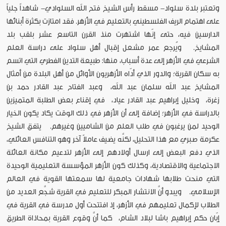
وتعتبر بلدة سلواد- مسقط رأس الشيخ فتح الله السلوادي- شاهداً جلياً
على اهتمام الريف الفلسطيني بالتعليم في الأزهر. فقد امتازت بكثرة أبنائها
الدارسين فيه، حتى إنّها اشتهرت منذ القرن التاسع عشر بلقب بلد
المشايخ. ويُرجع عمر مشعل إقبال أهل سلواد على دراسة العلم
الشرعي في الأزهر إلى عدة أسباب، منها: طبيعة التدين الفطري التي اتسم
به سكان القرية؛ والدور الذي أدّاه الأزهريون الأوائل من أهل البلدة من أمثال
المشايخ عبد الله سلمان عبد الله، وعبد الفتاح عبد القادر حمد بن
زغرة، وخليل إبراهيم عبد القادر عياد، في إقناع بعض الطلبة المتميزين
بالدراسة في الأزهر؛ إضافة إلى أن الأزهر في ذلك الوقت يكاد يكون الخيار
الوحيد لمن يرغبون في طلب العلم من الشاميين وغيرهم. يتفق الشيخ
عكرمة صبري مع هذا التحليل، لكنَّه يضيف عاملاً آخر وهو التنافس العائلي،
الذي دفع البعض إلى ارسال أولادهم إلى الأزهر لتدعيم مكانة العائلة
الاجتماعية والاقتصادية، وكذلك كون الأزهر المؤسسة التعليمية الوحيدة
التي منحت طلابها شهادات جامعية لها سمعتها القوية في العالم
الإسلامي. ويبدو أنَّ الانتشار المبكر للتعليم في القرية شجَّع العديد من
الطلاب لإكمال تعليمهم في الأزهر، إذ افتتحت أول مدرسة في القرية في
إبّان حكم إبراهيم باشا لبلاد الشام، كما أنَّ وقوع القرية بمحاذاة الطريق