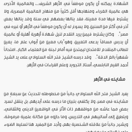
الشهادة يمكنه أن يكون موظفاً في الأزهر الشريف...، والعالمية الأخرى
هي عالمية الغرباء ومنهاجها أقل كثيراً من منهاج العالمية المصرية، ولا
يشترط فيها مدة معينة، فقد ينالها بعضهم في سنة وقد ينالها بعض
آخر في أكثر من السنين، ولا يسوغ له أن يكون موظفاً في الأزهر أو غيره في
مصر". وكان يشترط فيمن يريد التقدم لنيل شهادة أزهرية أهلية أو عالمية
أن يدرس مساقاً يدعى التعيين، وهو"باب معين من أبواب علم ما، يعين
للطالب المتقدم للامتحان ليمتحن فيه أمام لجنة من العلماء الكبار.. امتحاناً
شفهياً بالغ الدقة". وقد درسه الشيخ فتح الله السلوادي على يد الشيخ
أحمد القيم النابلسي، أستاذ التجويد وعلم القراءات في الأزهر.
مشايخه
في
الأزهر
يفرد الشيخ فتح الله السلوادي جانباً من مخطوطته للحديث عن سبعةٍ من
مشايخه في مصر، ولا يكتفي بتبيان ما درسه على أيديهم، بل ينتقل لسرد
بعضٍ مما عاشه من مواقفهم ذات الأثر في الواقعين الديني والثقافي،
ويتطرق إلى أساليبهم في التدريس، وما حازوه من مكانة علمية مرموقة،
ويشرح جانباً من علاقته الشخصية بهم، وأجد من المفيد هنا تسليط الضوء