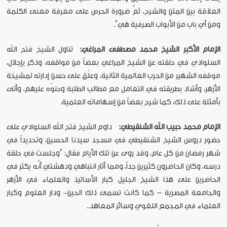
العلاقة بين المتن والشرح، ثمَّ ضرورة الحرص على معرفة معنى الكلمة
ومن أي باب من الأبواب الصرفية هي".
الإمام
الأكبر
الشيخ
محمد
مصطفى
المراغي
:
تناول الشيخ فتح الله
السلوادي في حلقته عن الشيخ المراغي بعضاً من مواقفه، وذكر بإجلال،
موقفه الشهير من الحرب العالمية الثانية، وعلّق على حسن إدارته لمشيخة
الأزهر، وأشاد بطريقته في التعامل مع مطالب الطلبة وحنوّه عليهم، وأتى
بأمثلة على ذلك، كما شرح بعضاً من إسهاماته العلمية.
الإمام
محمد
حبيب
الله
الشنقيطي
:
داوم الشيخ فتح الله السلوادي على
حضور دروس الشيخ الشنقيطي في مسجد سيدنا الحسين، وتحديداً في
شهر رمضان من كل عام، وقد روى عن تلك الأيام فقال: "وجلست في حلقة
درسه، وكان الحاضرون كثيرين جداً، ومما أثار انتباهي ودهشتي أنَّه يكثر في
الحاضرين على هذا الشيخ الجليل كبار الأساتيذ والعلماء في الأزهر
والجامعة المصرية – كما كانت تسمى ذلك الحين- ودار العلوم وكبار
العلماء في المجمع اللغوي وسائر المعاهد..