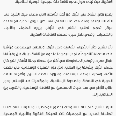
الفكرية، حيث تبنّى طوال عمره ثقافة ذات مرجعية قومية اسلامية.
يعتبر رواق الشام في الأزهر من أكثر الأمكنة التي قضى فيها الشيخ فتح
الله السلوادي وقته في طلب العلم، فقد كان الرواق بحجره المتعددة
مركز تجمع لطلاب الشام في الأزهر، يزوره العلماء والأدباء
والشعراء، وتجري داخل حجره معظم النقاشات الفكرية.
تأثر الشيخ كثيراً بالأجواء الثقافية داخل الأزهر، وتعطي المخطوطة مؤشراً
على مدى افتتانه وحبّه لمدرسيه وما منحوه من ثقافة دينية، ظل وفياً لها
طوال عمره، وتوضح المخطوطة في أكثر من محطة جملة الأفكار التي كان
علماء الأزهر يبثونها بين الطلاب، مثل دور العقيدة الإسلامية في نهضة
الأمة، وفكرة الوحدة الإسلامية وضرورة نهضة الشرق وأهمية اللغة
العربية في النهضة، والصحوة الإسلامية، والمؤامرات ضد الإسلام، ودور
طلاب الأزهر في سد حاجات المسلمين من الثقافة الإسلامية، والتقريب بين
المذاهب...إلخ.
التزم الشيخ فتح الله السلوادي بحضور المحاضرات والندوات، التي كانت
تعقدها العديد من الجمعيات ذات الصبغة الفكرية والأدبية كجمعية