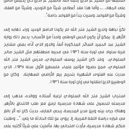
أتعلمها من الشيخ عز الدين رحمه الله، فالشيخ عز الدين كان يحمس الناس
على الجهاد، ...، وأما هذا فقد أعطاني شيئاً من التوحيد، وشيئاً من الفقة،
وشيئاً من القواعد، وسررت جداً من القواعد خاصة".
لكنَّ نباهة وتدين الشيخ فتح الله لم يكونا الدافع الوحيد وراء ذهابه إلى
الأزهر، إذ يمكن أنَّ يكون الحس الوطني واحداً من الأسباب؛ يدعم ذلك رواية
الشيخ عبد الحميد السائح المذكورة آنفاً، والدور الذي أدّاه بعض مشايخ
قرية سلواد في ثورة سنة 1936 في محيط منطقتهم مثل الشيخ صالح
السلوادي، وقد كان الشيخ يوسف السلوادي، مدرّس الشيخ فتح الله
السلوادي، ممن حضروا مؤتمر علماء فلسطين الأول سنة 1935، الذي
صدرت عنه الفتوى الشهيرة بتحريم بيع الأراضي للصهاينة، وكان من
الوطنيين الذين اعتقلوا في إبّان ثورة سنة 1936.
استجاب الشيخ فتح الله السلوادي لرغبة أستاذه ووالده، فذهب إلى
مدرسته للحصول على شهادة مدرسية ترفق مع طلب الالتحاق بالأزهر،
وهناك جرى بينه وبين مدير المدرسة، ربحي العارف، حديث كان له أثر بالغ
في قراره دراسة اللغة العربية، إذ يروي عن تلك الحادثة ما يلي: "... وطلبت
منكم شهادة مدرسية، فأردت امتحاني بها، فأمليت علي شيئاً أكتبه على