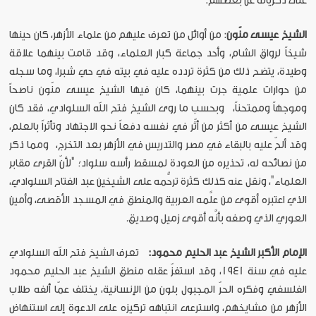
على ذكرياته عن بعضهم:
الشيخ
عيسى
منّون
: من أوائل من تعرف عليهم من علماء الأزهر، كان حينها
شيخاً لرواق الشام، وأحد جماعة كبار العلماء، وقد قامت بينهما علاقة
وطيدة، يتضح ذلك من كثرة تردده عليه في بيته في حي شبرا، وما سجله
من حوارات علمية جرت بينهما، كان فيها الشيخ عيسى منّون ناصحاً
وموجهاً وممتحناً، وبحسب ما روى الشيخ فتح الله السلوادي، فقد كان
الشيخ عيسى من أكثر من أثّر في نفسه دفعاً نحو الاجتهاد وتأثراً بالعلم،
وقد ألحّ عليه بالبقاء في مصر والتدريس في الأزهر بعد التخرج، ومما ذكر
من نصائحه له، تحذيره من العودة لمسقط رأسه سلواد؛ "لأنّ القرى مقابر
العلماء"، ونقل عنه كذلك كثرة ترحُّمه على الشيخين عبد الفتاح السلوادي،
الذي اعتبره أقوى من علَّمه العربية والمنطق في المسجد الأقصى، وأمين
العوري الذي وصفه بأنَّه أقوى زميل وصديق.
الإمام
الأكبر
الشيخ
عبد
الحليم
محمود
:
تعرف الشيخ فتح الله السلوادي
عليه في سنة 1941، وقد استفزّ عقله منطق الشيخ عبد الحليم محمود
الفلسفي وفكره الحرّ المجبول بلون من الإنسانية، يختلف عمّا ألفه طلاب
الأزهر من مشايخهم، واسترعى انتباهه تركيزه على الدعوة إلى استنهاض