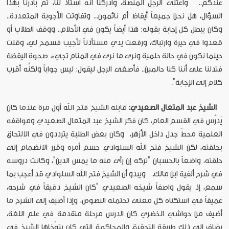
عندكم.. واعتلى الرجل المنصة، وأدركنا أنَّه أستاذ لنا، ثمَّ بادرنا بهذا
السؤال، هل نحن جميعاً أيقاظ أم نائمون... وتفاوتت الأجوبة المتعددة..
وكان يبطل كل إجابة بقوله: هذا أيضاً يكون في الأحلام.. ووقف الطلاب أو
قعدوا في حيرة وارتباك، ورفعت يدي مستأذناً لأجيب فسمح لي، وقلت
حينما نكون في حالة حلمية ونرى ما نرى في المنام تجيء صحوة اليقظة
فتدلنا على أننا كنا حالمين.. فأصغى الرجل ليقول: ليس جواباً ولكنَّه أقرب
كلام إلى الإجابة".
الشيخ
عبد
المتعال
الصعيدي
:
قابله الشيخ فتح الله أول مرة عندما كان
يَدرُس في القسم العام، كان فكر الشيخ عبد المتعال الصعيدي ومواقفه
العلمية محطّ جدل داخل الأزهر، وكان بعض الطلبة يترددون في الالتحاق
بحلقته، لكن الشيخ فتح الله السلوادي حسم أمره وقرر الانضمام إلى
حلقته، واضعاً بالحسبان "تركه إن رأى منه ما يمس الدين"، وكانت دروسه
في شرح ألفية ابن مالك
.
ويبدو أن الشيخ فتح الله السلوادي قد أعجب بما
سمع، إذ يقول واصفاً شيخه الصعيدي "كان الشيخ دقيقاً في شرحه،
عميقاً في استكناه كل معنى تحتمله النصوص، وإذا أضيف إلى الشرح ما
أضيف من حواشي الخضري كان الدرس مرحلة متقدمة في علم اللغة،
يضاف إلى ذلك طريقة التحقيق والمحاكمة التي كان يتوّخاها الشيخ في