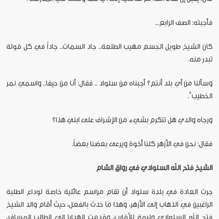
فأجبته: الصف الرابع...
كان الشيخ طويل الجسم مهيب الطلعة.. جاد السمات.. جاداً في كل قولة
تبدر منه.
وسألنا من أي بلد أنتم؟ أجبناه من سلواد .. فقال: أنا من حيفا.. واسمي نمر
الخطيب".
ورجاه والدي هل تتكرم بشيء من الإشراف على ابني هذا؟
فقال: نحن في الأزهر كلنا أخوة ويرعى بعضنا بعضاً.
الشيخ
فتح
الله
السلوادي
في
رواق
الشام
جرت العادة في بلدة سلواد أن تقام مراسم عائلية خاصة لوداع الطلبة
الراغبين في الذهاب إلى الأزهر، وهذا ما حدث بالفعل، حيث أقام والد الشيخ
فتح الله السلوادي وليمة للأقارب، وقدمت الهدايا إلى الطالب المسافر،