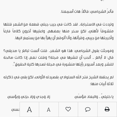
فألحّ الشرباصي: قائلاً: هات أسمعنا.
وترددت في الاستجابة.. لقد كانت في جيب جبتي قطعة من الشعر قلتها
متشوقاً لأهلي، لكن سخر منها بعضهم، واعتبرها آخرون كلاماً فارغاً
وأخرجتها من جيبي، وقرأتها، وأنا أتوقع أن يهزأ بها من يستمع اليها.
وفوجئت بقول الشرباصي: هذا هو الشعر.. قلت ألست تبالغ يا صديقي؟
قال: لا أبالغ .. أتحب أن تنشرها في مجلة؟ وقلت نعم، إذا كانت صالحة
للنشر. وبعد أسبوع رأيتها منشورة في مجلة تصدرها كلية الحقوق".
لم يحتفظ الشيخ فتح الله السلوادي بقصيدته الأولى، لكن بقي في ذاكرته
ثلاثة أبيات منها:
يا خليليَّ .. والبعاد مؤسّي زاد وجدي وزاد حزني وبؤسي
A
A
أين أمي؟ لم أحتمل بعد أمي صوتها لم يزل يشيع بحسي