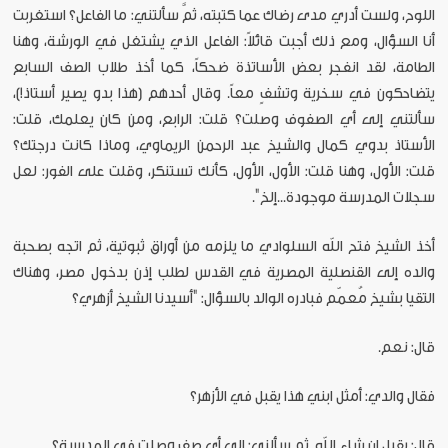
اللوح، ولست أدري مدى رضاك عما كتبته، ثمَّ سألتني: ما الفاعل؟ استغربت
أنا السؤال، ومع ذلك أجبت قائلاً: الفاعل الذي يشتغل في الورشة، وهنا
الطامة، لقد انفجر بعض الأساتذة ضحكاً، كما أخذ طلاب الصف السابع
يتضاحكون في سخرية وتشفٍ معاً. وقال أحدهم (هذا بدو يصير أستاذ!)،
سألتني إلى أي الصفوف وصلت؟ قلت: الرابع، ومن كان يعلمك، قلت:
الأستاذ بدوي كمال والشيخ عبد الرحمن الريماوي، وماذا كانت درجتك؟
قلت: الأول، وهنا قلت: الأول، الأول، كأنك تستنكر، وقلت على الفور: لعل
سجلات المدرسة موجودة...إلخ".
أخذ الشيخ فتح الله السلوادي ما يلزمه من أوراق ثبوتية، ثم اتجه بصحبة
والده إلى القنصلية المصرية في القدس لطلب إذن بدخول مصر، وهناك
التقيا بشيخ مُعمّم فبادره الوالد بالسؤال: "أسيدنا الشيخ أزهري؟
قال: نعم.
فقال والدي: أمثل ابني هذا يقبل في الأزهر؟
قال: يقبل إن شاء الله. ثم سألني: إلى أي صف وصلت في المدرسة؟