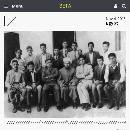
BETA
Menu
Nov 4, 2015
Egypt
[???? ???? ????? ?? ??????? ???? \"?????? ?????\" ????? ??????? ????