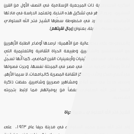
الفكرية الفلسطينية ذات المرجعية الإسلامية في النصف الأول من القرن
العشرين، ودور الأزهر في تشكيل هذه النخبة.
وتعتمد الدراسة في مادتها
الأساسية على ما ورد في مخطوطة سطّرها الشيخ فتح الله السلوادي
قبل رحيله بسنوات قليلة، بعنوان (
رجال
لقيتهم
).
والمخطوطة على درجة عالية من الأهمية؛ لرصدها أوضاع الطلبة الأزهريين
من الفلسطينيين والشاميين، وطبيعة الحياة الثقافية والتعليمية التي
عايشوها في مصر في ثلاثينيات وأربعينيات القرن الماضي، كما أنَّها تسجِّل
أحداثاً ووقائع تاريخية حدثت في مصر في المرحلة نفسها، وجرت فصولها
في أحضان الفكر والأدب ومراكز الثقافة المصرية كالجامعات، لا سيما الأزهر،
وتضيف جديداً في سير أعلام ومشاهير مصريين وشاميين، حفظت ذاكرة
الشيخ فتح الله السلوادي بعضاً من يومياتهم مما ارتبط بتجربته
الشخصية.
الشيخ
فتح
الله
السلوادي
...
سيرة
حياة
ولد فتح الله حسن محمد السلوادي في مدينة حيفا عام 1923، على