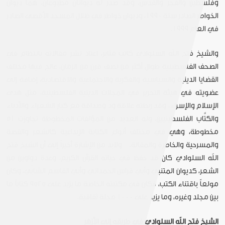
وفلسطين والفجر والقدس، وقد صدر له ديوانان مطبوعان، هما ديوان
الخواطر الصادر سنة 1990، وديوان خواطر في ظلال المسجد الأقصى الصادر
في العام 1999.
والشيخ فتح الله السلوادي كاتب مثابر، اعتاد نشر مقالاته بانتظام في
الصحف الفلسطينية طوال أكثر من نصف قرن من الزمان، عالج فيها مختلف
القضايا الدينية والسياسية والفكرية والاجتماعية والاقتصادية، إضافة إلى
عضويته في هيئة التحرير في المجلات الدينية الفلسطينية، مثل هدى
الإسلام والإسراء، وقد ربطته علاقة ودّ وصداقة مع كبار الشعراء والأدباء
والكتَّاب الفلسطينيين، وله العديد من المؤلفات المخطوطة تجاوزت 51
مخطوطة، وهي
في مختلف أنواع الكتابة الإبداعية كالشعر والقصة
والمسرحية والخاطرة والمقالة. ولابد من الإشارة أخيراً إلى أن الشيخ فتح
الله السلوادي كان قد حفظ في حياته القرآن الكريم، وعدة دواوين من
الشعر، كديوان المتنبي وأبي فراس الحمداني وأبي القاسم الشابّي، وكان
مولعاً باقتناء الكتب، فكان في مكتبته الخاصة ما يزيد على 9525 كتاباً ما
بين مجلد وغيره، وما يزيد على 1000 مجلة ثقافية.
الشيخ
فتح
الله
السلوادي
في
طريقه
إلى
الأزهر