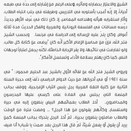
الشرق والاعتزاز بحضارته ومآثره.
و
على الرغم من إشارته إلى حدّة في طبعه
أحياناً، إلا إنَّه أعجب بأسلوبه في التدريس، وطريقته في جلب انتباه الطلاب،
وأثار استغرابه هيأته وهندامه المعاصر، إذ كان ذلك في عُرف الأزهر جديداً.
درَّسه مساقات في الفلسفة اليونانية والعربية والفكر الحديث مدة ثلاثة
أعوام، وكان يلحّ عليه لإرساله إلى الدراسة في فرنسا. وبحسب الشيخ
فتح الله، فإنَّ من محاسن الإمام الأكبر أنَّه كان "يرضى عن كتابة كل طالب،
ولو تعارضت في نتائجها، ولا يقر الإجابة الخاطئة، لكنَّه يجعل اعتباراً لوجهات
النظر، كما كان يهتم بسلامة الأداء وتسلسل الأفكار".
ويروي الشيخ فتح الله عن لقائه الأول بالشيخ عبد الحليم محمود: " في
سنة 1941 أو في أخرياتها، من حيث الدوام الدراسي دَلَفَ إلى حجرة السنة
الثانية من كلية اللغة العربية رجل يلبس الثياب الإفرنجية، ووقف بجانب
المنصة التي يجلس في العادة على كرسي عليها المدرسون
والمحاضرون.. أخذ الطلاب بعمائمهم البيض ينظرون إليه في حيرة
واستفسار، وكأنَّهم يقولون من هذا الرجل؟ ... ومضت فترة من الوقت
والطلاب صامتون ينظرون بحيرة.. ثمَّ أخذ الرجل يتحرك
بجانب المنصة كمن
يريد أن يقول أو يفعل شيئاً، ثمَّ قال هذا الرجل بعد صمت يا شباب! أنا ضيف