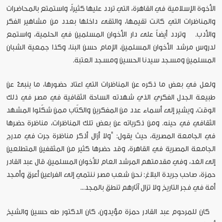
الأخوة الإسلامية في القاهرة، التي تردد عليها كثيراً، واستمتع بالمحاضرات
والمناظرات التي كانت تقيمها، والتقى داخلها بعدد من مشاهير الفكر
والأدب. وتردد أيضاً على دار الأخوان المسلمين في الحلمية، واستمع
لدروس مرشد الأخوان المسلمين، الإمام حسن البنا، وكذا جمعية الشبان
المسلمين ومسجد سيدنا الحسين ومسجد العتبة.
ولعل في بعض ما ذكره عن المناظرات التي اعتاد حضورها، ما ينبئ عن
طبيعة الجدل الفكري الذي شهدته الساحة الثقافية في مصر في ذلك
الوقت، ويشير إلى أسماء عدد من المفكرين والكتّاب ممن شكّلوا المشهد
الثقافي في حينه. ومن ذكرياته عن بعض تلك المناظرات، مناظرة حضرها
في الجامعة المصرية، حيث يقول: "ولا أزال أذكر مناظرة جرت في مدرج
الجامعة المصرية في القاهرة، وقد حضرها كثير من المثقفين المتطلعين
إلى الغد، وفي مقدمتهم المرشد العام للأخوان المسلمين، قال عبد القادر
حمزة، صاحب جريدة البلاغ: نحن شعب مصر ننتمي إلى الفراعين أعرق وأمجد
أمة في فجر التاريخ ولا تزال آثارهم تنطق بالمجد...
كان للمرحوم عبد القادر حمزة مؤيدون، كان الدكتور طه حسين والشيخ