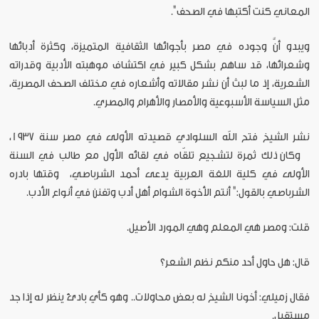
المعاني كنت أكتبها في الصحف".
ويبدو أنَّ وجوده في مصر بأجوائها الثقافية المتميزة، وكثرة أدبائها
وشعرائها، قد ساهم بشكل كبير في اكتشاف موهبته الأدبية وقدراته
الشعرية، إذ ما لبث أن نشر مقالاته وأشعاره في مختلف الصحف المصرية،
مثل السياسة الأسبوعية والأمصار والأهرام والمصري.
نشر الشيخ فتح الله السلوادي قصيدته الأولى في مصر سنة 1937،
وكان ذلك ثمرة لتشجيع تلقّاه في لقائه الأول مع طالب في السنة
الأولى في كلية اللغة العربية يدعى أحمد الشرباصي، وقتها بادره
الشرباصي بالقول:" أنتم الأخوة الشوام أهل أدب وتفنن في أنواع الأدب.
قلت: ومصر هي المعلم وهي المورد الأصيل.
قال: هل حاول أحد منكم نظم الشعر؟
فقال زميلي: أخونا الشيخ له بعض محاولات.. وهو كأي بادئ ينظر له إذا جد
مستقبل.