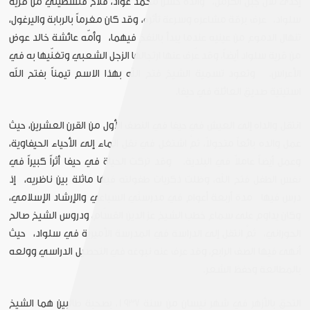
إحدى تلال جبل الكرمل، والده حسن محمد عواد، فلاح فلسطيني من قرية
سلواد، عرف برقة مشاعره وسرعة تأثره، وقد كان مغرماً بالربابة واليرغول،
تنهال الدموع من عينيه عندما يبدأ بالنفخ فيهما، وأمّه عائشة خالد عوض
من قرية سلواد أيضاً، وقد عُرف عنها ارتجالها الزجل الشعبي وتغنّيها به في
الأعراس. وتعود تسمية الشيخ فتح الله بهذا الاسم تيمناً بفتح الله
استيتية صديق العائلة في حيفا.
انتقل والداه إلى العيش في حيفا في النصف الأول من القرن العشرين، حيث
عمل والده بائعاً متجولاً، ثمَّ اشتغل في نقل الماء إلى الأحياء الحيفاوية،
وعمل أيضاً عاملاً في البلدية. وقد تركت الحياة في حيفا أثراً كبيراً في
نفس الطفل فتح الله، وظلت ذكريات طفولته فيها ماثلة بين ناظريه، إذ
درس فيها مدة أربعة أعوام في مدرستَي السباعي والإرشاد الإسلامي،
وكان يداوم على سماع خطب الشيخ عز الدين القسّام، ودروس الشيخ صالح
الحوراني، ثمَّ انتقل إلى الدراسة في المدرسة الأميرية في سلواد، حيث
أنهى فيها الصف الرابع، وقد عرف عنه نبوغه في التحصيل الدراسي وولعه
بالمطالعة وحفظ الشعر.
التحق بالأزهر في شهر نيسان من سنة 1937، بصحبة طالبين هما الشيخ