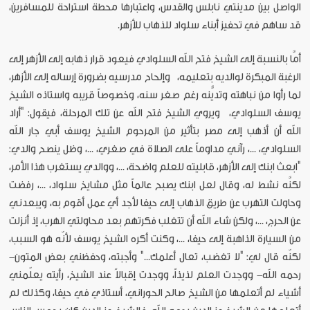
الواصل بين مدينتي نابلس والقدس، واعتبارها محطة استراحة للمسافرين،
قد ساهم في تحفيز أبناء سلواد للذهاب للأزهر.
أمَّا بالنسبة إلى الشيخ فتح الله السلوادي فيعود قرار ذهابه إلى الأزهر إلى
الرغبة المبكرة لوالديه بتعليمه، وإلحاح مدرسيه بضرورة إرساله إلى الأزهر،
لما رأوا من نباهته وتديُّنه رغم صغر سنه، وخصوصاً قريبه واستاذه الشيخ
يوسف السلوادي، ويروي الشيخ فتح الله عن تلك المرحلة، فيقول: "أراد
الله أن أذهب إلى مصر بتأثير من المرحوم الشيخ يوسف أبي جار الله
السلوادي، ...، رآني مداوماً على الصلاة في صغري، ...، وظل ينصح والدي:
"ابعث ابنك إلى الأزهر، قابليته للعلم واضحة، ...، ووالدي يستغرب هذا الأمر،
لكنَّه نشط له، وقال لعل ابنك يصبح عالماً مثل مشايخ سلواد، ...، رفضت
وحاولت التهرب عن طريق الذهاب إلى حيفا لأجد أي عمل أقوم به، ويبعدني
عن الحرج، ...، ولكن شاء الله أن تتغلب فكرتهم بعد محاولتي الهرب، إذ أنزلت
من السيارة الذاهبة إلى حيفا، ...، وكنت أكره الشيخ يوسف لأنّه هو السبب،
لكنّه قال لي: "لا تغضب، تعال أعلمك..." وأجبته، وحفظني بعض المتون-
رحمه الله- ووجدت العلم لذيذاً، ووجدت إقبالاً عند الشيخ، رأيته يعلّمني
أشياء لم أتعلمها من الشيخ صالح الحوراني، أستاذي في حيفا، وكذلك لم