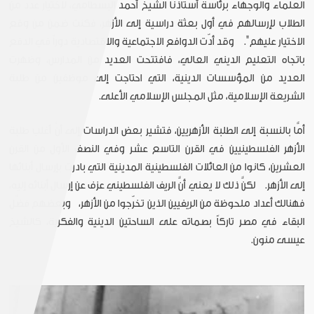
العلماء والوجهاء برئاسة أستاذنا الشيخ أحمد البسطامي، لاختيار عدد من
الطلاب لإرسالهم في أول بعثة دراسية إلى الأزهر، فكنت ضمن من وقع
الاختيار عليهم". وقد أدّت الدوافع الاجتماعية والاقتصادية دوراً في الدفع
باتجاه التعليم الديني العالي، فافتتحت العديد من المدارس، وظهرت
العديد من المؤسسات الدينية، التي احتاجت إلى موظفين من طلبة
الشريعة الإسلامية، مثل المجلس الإسلامي الأعلى.
أمَّا بالنسبة إلى الطلبة الأزهريين، فتشير بعض الدراسات إلى أنَّ أغلب طلبة
الأزهر الفلسطينيين في القرن التاسع عشر وفي النصف الأول من القرن
العشرين، كانوا من العائلات الفلسطينية المدينية التي بادرت بإرسال أبنائها
إلى الأزهر. لكنَّ ذلك لا يعني أنَّ الريف الفلسطيني عزف عن إرسال أبنائه إليه،
فهنالك أعداد ملحوظة من الريفيين الذين تخرّجوا من الأزهر،
وبعضهم فضَّل
البقاء في مصر تاركاً بصماته على الساحتين الدينية والفكرية، كالشيخ
عيسى منون.