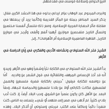
أمين الخولي وسلامة موسى في مقدمتهم.
وانبرى المرحوم عبد الوهاب عزام ليدلي بدلوه في هذا الحشد الكبير، فقال:
يذكر السيد المناظر جملة من المآثر القديمة وكأنما يريد أن يجعلها في
مقابلة مآثر الحضارة العربية الإسلامية. ومع ذلك فلنسأل أنفسنا مخلصين
ولنسأل التاريخ متفحصين موازنين. أيهما أنفع وأبقى وأرجح في موازين
التاريخ.. القاهرة الفاطمية الإسلامية أم الأهرامات؟...إلخ.
الشيخ
فتح
الله
السلوادي
ونشاطه
الأدبي
والفكري
في
إبّان
الدراسة
في
الأزهر
بدأ الشيخ فتح الله السلوادي في الكتابة نثراً وشعراً وهو في الأزهر. ويبدو
أنَّه قد أخذ الإحساس المرهف، والتلقائية في قول الشعر عن والديه. أمَّا
عن دوافعه للكتابة فيقول: "حببني بالكتابة قضية فلسطين والعمل
لفلسطين، فكانت كتاباتي أولا عن بلادنا فلسطين والحماسة للجهاد، وحقاً
البعد عن الأهل كان يكوّن عنصراً من الشوق، وحب البلاد أيضاً، إذ كنت أحب
بلادي كثيراً. لم أذهب في مصر إلى ملهى أو شيء يتسلى به الناس، كنت
منفرداً دائماً وعاكفاً على الكتب. فرجتي وسلوتي أن أتذكر البلاد، وهذه