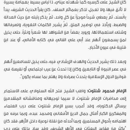
كان الشيخ على كرسيّه كما شهدته عيناي، ذا لباس بسيط بعمامة يسيرة
لا تأنق فيها، ولا تعجل، تذكر بعمائم السلف.. كان يقرأ الحديث الشريف، يبدأ
بالّسند، ثمَّ يعطي شرحاً موجزاً عن كل واحد، ثمَّ يذكر رتبته من حيث العدالة
والضبط، ويأخذ في توضيح المتن.. ثمَّ يشرح الكلمات اللغوية، وتصرفاتها
وشتى استعمالاتها، ويورد بعضاً من الشواهد لها شعراً ونثراً، حتى يخيل
لمن يسمعون أنهم عند أبي علي القالي في كتابه الأمالي، أو عند ابن
قتيبة في عيون الأخبار..
وبعد ذلك يشرح الحديث والهدف الإرشادي فيه، حتى يخيل للسامعين أنهم
في عصر النبوة أو التابعين، وكان إذا تحدث عن عيب اجتماعي أو نقيصة في
قوانين الدول الإسلامية يتحدث بصراحة ولا يهتم بما عساه يكون".
الإمام
محمود
شلتوت
:
واظب الشيخ فتح الله السلوادي على الاستماع
إلى محاضرات الإمام شلتوت، لا سيما توجيهاته ومناقشاته المتقدمين
برسائل الدكتوراه، وقد أعجب بسير الإمام شلتوت على درب العلماء
والمفكرين الكبار أمثال جمال الدين الأفغاني ومحمد عبده، وبما عرفه من
اهتمامه بأحوال المسلمين، وبما أحدثه من نقلة نوعية داخل الأزهر، فقد كان
"يكثر من مقاعد البعثات في الأزهر الشريف، وقد ساد بذلك على درب