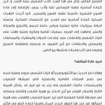
التعليم العالي. ونال في هذا الصدد الأدب الشعبي حصة الأسد، إذ أُدرج
كمادة أساسية لطلبة الليسانس لغة وأدب عربي، بالإضافة إلى مادة
الفنون الشعبية بالنسبة لطلبة الفنون والمسرح. كما أدرجت اللهجات
المحلية كمادة أساسية في العديد من التخصصات اللسانية. وخصّته
الدولة بميزانيات مالية معتبرة وبرامج خاصة للجمع والتدوين والصيانة
والنشر. وظهرت إلى الوجود جمعيات ثقافية وفكرية وفنية راهنت على
التراث الشعبي واشتغلت عليه، وقدمت الندوات والملتقيات والمسابقات
والمعارض والاحتفالات من أجل التعريف به وحمايته ومقاومة النسيان
وطبعه في كتب ومجلات ونشرها بين الناس...
مجرد مادة للمتاحف؟
وهكذا صار الحديث عن الأنثروبولوجيا أو التراث الشعبي ضرورة وطنية ملحة
في خضم الصراعات الثقافية والحضارية التي تعيشها الشعوب
والمجتمعات. فالتراث الشعبي وما يزخر به من قيم قد يشكل القيمة
الثابتة والسلاح القوي من أجل الدفاع عن هوية الشعب وثقافته وحضارته
في مواجهة ثقافة العولمة التي تريد تعرية الشعوب والقضاء على هوية
انتمائها. لقد فتح هذا العهد الجديد المجال واسعاً لإعادة النظر في الكثير