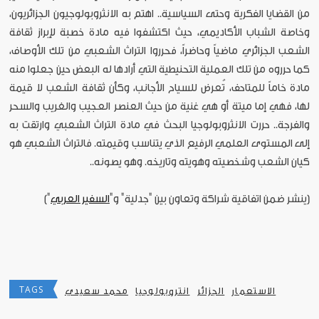
من القضايا الفكرية وحتى السياسية.. اهتم به الانثروبولوجيون الجزائريون،
وخاصة الشباب الأكاديمي، حيث اكتشفوا فيه مادة خصبة لإبراز ثقافة
الشعب الجزائري ماضياً وحاضراً، فحرروا التراث الشعبي من تلك الأوصاف،
كما حرروه من تلك العملية التحنيطية التي أرادها له البعض حين جعلوا منه
مادة خاماً للمتاحف، تُعرض للسياح الأجانب، وكأن ثقافة الشعب لا قيمة
لها، فهي إما ميتة أو هي غنية من حيث العنصر العجيب والغريب والسحر
والفرجة.. حررت الانثروبولوجيا البحث في مادة التراث الشعبي وارتقت به
إلى المستوى العلمي الرفيع الذي يتناسب وقيمته. فالتراث الشعبي هو
كيان الشعب وشخصيته وهويته وتاريخه. وهو يصونه..
[ينشر ضمن اتفاقية شراكة وتعاون بين "جدلية" و"
السفير العربي
"]
TAGS
الاستعمار
الجزائر
انتروبولوجيا
محمد سعيدي