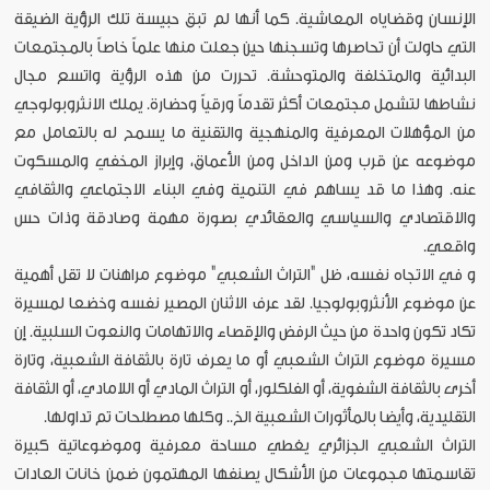
الإنسان وقضاياه المعاشية. كما أنها لم تبق حبيسة تلك الرؤية الضيقة
التي حاولت أن تحاصرها وتسجنها حين جعلت منها علماً خاصاً بالمجتمعات
البدائية والمتخلفة والمتوحشة. تحررت من هذه الرؤية واتسع مجال
نشاطها لتشمل مجتمعات أكثر تقدماً ورقياً وحضارة. يملك الانثروبولوجي
من المؤهلات المعرفية والمنهجية والتقنية ما يسمح له بالتعامل مع
موضوعه عن قرب ومن الداخل ومن الأعماق، وإبراز المخفي والمسكوت
عنه. وهذا ما قد يساهم في التنمية وفي البناء الاجتماعي والثقافي
والاقتصادي والسياسي والعقائدي بصورة مهمة وصادقة وذات حس
واقعي.
و في الاتجاه نفسه، ظل "التراث الشعبي" موضوع مراهنات لا تقل أهمية
عن موضوع الأنثروبولوجيا. لقد عرف الاثنان المصير نفسه وخضعا لمسيرة
تكاد تكون واحدة من حيث الرفض والإقصاء والاتهامات والنعوت السلبية. إن
مسيرة موضوع التراث الشعبي أو ما يعرف تارة بالثقافة الشعبية، وتارة
أخرى بالثقافة الشفوية، أو الفلكلور، أو التراث المادي أو اللامادي، أو الثقافة
التقليدية، وأيضا بالمأثورات الشعبية الخ.. وكلها مصطلحات تم تداولها.
التراث الشعبي الجزائري يغطي مساحة معرفية وموضوعاتية كبيرة
تقاسمتها مجموعات من الأشكال يصنفها المهتمون ضمن خانات العادات