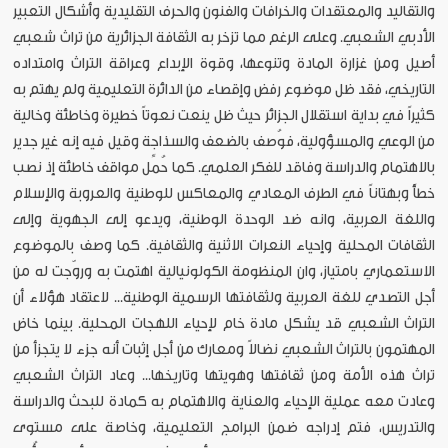
والتقاليد والمعتقدات والخرافات والفنون والحرف التقليدية وأشكال التعبير
الأدبي الشعبي. وعلى الرغم مما تزخر به الثقافة الجزائرية من تراث شعبي
أصيل ومن غزارة المادة وتنوعها، وقوة الإبداع وعراقة التراث وامتداده
التاريخي، فقد ظل موضوع رفض وإقصاء من الدائرة التعليمية ولم يهتم به
كثيراً في بداية استقلال الجزائر حيث ظل ينعت نعوتاً خطيرة وخاطئة وخالية
من الوعي والمسؤولية، فوُصف بالضعف والسذاجة وقيل فيه إنه غير جدير
بالاهتمام والدراسة وفاقد للفكر العلمي. كما حُمِّل مواقف خاطئة إذ نصب
خطأً وبهتاناً في الطرف المعادي والمعاكس للوطنية والعروبة والإسلام
واللغة العربية، وانه ضد الوحدة الوطنية، ويدعو إلى الجهوية وإلى
الثقافات المحلية وإحياء النعرات الاثنية والثقافية. كما وصف بالموضوع
الاستعماري بامتياز، وان المنظومة الكولونيالية اهتمت به وروّجت له من
أجل التصدي للغة العربية ولثقافتها الرسمية الوطنية... لاعتقاد هؤلاء أن
التراث الشعبي قد يشكل مادة خام لإحياء اللهجات المحلية. بينما خاض
المهتمون بالتراث الشعبي نضالاً ومعارك من أجل إثبات أنه جزء لا يتجزأ من
تراث هذه الأمة ومن ثقافتها وهويتها وتاريخها... وعاد التراث الشعبي
وعادت معه عملية الإحياء والعناية والاهتمام به كمادة للبحث والدراسة
والتدريس، فتم إدراجه ضمن البرامج التعليمية، وخاصة على مستوى