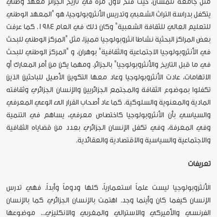
مثل جامعة تلمسان، حيث فُتح لأول مرة في تاريخ الجزائر معهد وطني
يتكفل بدراسة التراث الشعبي وتدريس الأنثروبولوجيا، هو "المعهد الوطني
للتعليم العالي للثقافة الشعبية" وكان ذلك في العام 1984. كما عرفت
بعض المراكز البحثية نشاطا انثروبولوجيا مميزا، مثل "المركز الوطني للبحث
في الأنثروبولوجيا الاجتماعية والثقافية" بوهران، و "المركز الوطني للبحث
في ما قبل التاريخ والأنثروبولوجيا" بالجزائر. ومهما يكن من أمر المعارك أو
الاتهامات، عادت الأنثروبولوجيا وعاد معها التكوين الأصيل للباحثين الذين
تكفلوا بموضوع الثقافة والمجتمع الجزائريين والإنسان الجزائري وثقافته
المادية والمعنوية والسلوكية. كما عاد أصحاب القرار الى الوعي المعرفي
والسياسي بأن الأنثروبولوجيا كاختصاص معرفي، يساهم في التنمية
وفي المعرفة، وفي تكفل الإنسان الجزائري بعدد من قضاياه الثقافية
والاجتماعية والسياسية والاقتصادية والعقائدية.
تعريفات
الأنثروبولوجيا ليست علماً استعمارياً، كلها ودوماً وأبداً. فهي تدرس
الإنسان كيفما كان وأينما وجد. اهتمت بالإنسان الجزائري كما بالإنسان
الفرنسي والأميركي والاسترالي والمغربي والانكليزي... موضوعها