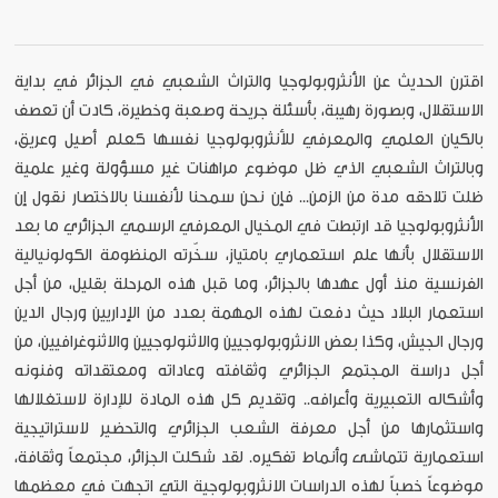
اقترن الحديث عن الأنثروبولوجيا والتراث الشعبي في الجزائر في بداية
الاستقلال، وبصورة رهيبة، بأسئلة جريحة وصعبة وخطيرة، كادت أن تعصف
بالكيان العلمي والمعرفي للأنثروبولوجيا نفسها كعلم أصيل وعريق،
وبالتراث الشعبي الذي ظل موضوع مراهنات غير مسؤولة وغير علمية
ظلت تلاحقه مدة من الزمن... فإن نحن سمحنا لأنفسنا بالاختصار نقول إن
الأنثروبولوجيا قد ارتبطت في المخيال المعرفي الرسمي الجزائري ما بعد
الاستقلال بأنها علم استعماري بامتياز، سخّرته المنظومة الكولونيالية
الفرنسية منذ أول عهدها بالجزائر، وما قبل هذه المرحلة بقليل، من أجل
استعمار البلاد حيث دفعت لهذه المهمة بعدد من الإداريين ورجال الدين
ورجال الجيش، وكذا بعض الانثروبولوجيين والاثنولوجيين والاثنوغرافيين، من
أجل دراسة المجتمع الجزائري وثقافته وعاداته ومعتقداته وفنونه
وأشكاله التعبيرية وأعرافه.. وتقديم كل هذه المادة للإدارة لاستغلالها
واستثمارها من أجل معرفة الشعب الجزائري والتحضير لاستراتيجية
استعمارية تتماشى وأنماط تفكيره. لقد شكلت الجزائر، مجتمعاً وثقافة،
موضوعاً خصباً لهذه الدراسات الانثروبولوجية التي اتجهت في معظمها