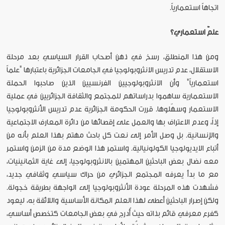
اتجاهاً استعمارياً.
علمٌ استعماري؟
ومن هذا المنطلق، رسخ في ذهن أصحاب القرار السياسي بعد مرحلة
الاستقلال، عدم تدريس الانثروبولوجيا في الجامعات الجزائرية باعتبارها "علماً
استعمارياً" وأن الانثروبولوجيين الفرنسيين الذين صاحبوا الحملة
الاستعمارية ساهموا بدراساتهم للمجتمع والثقافة الجزائريين في عملية
الاستعمار وسهّلوها. قررت الحكومة الجزائرية عدم تدريس الأنثروبولوجيا
إذاً، وعدم الاعتراف بها والعمل على إقصائها من دائرة المعارف الاجتماعية
والإنسانية. بل وصل الأمر إلى نعت كل باحث مهتم بهذا العلم بأنه من
أتباع الايديولوجيا الكولونيالية. واستمر هذا الوضع مدة من الزمن واستمر
معه نضال بعض الباحثين المهتمين بالانثروبولوجيا، إلى غاية الثمانينيات،
مع ما بدأ يعرفه المجتمع الجزائري من حراك سياسي وثقافي جديد،
فشهدت هذه المرحلة عودة الأنثروبولوجيا إلى الواجهة بطريقة خجولة.
ولكن إصرار الباحثين أعطى لهذا العلم المكانة الأساسية واللائقة به، ليعود
كفرع معرفي قائم بذاته حيث أُدرج في بعض الجامعات كتخصص أساسي،