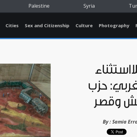
Palestine
Syria
Tu
Cities
Sex and Citizenship
Culture
Photography
للااستثناء
ربي: حزب
ش وقصر
By :
Samia Err