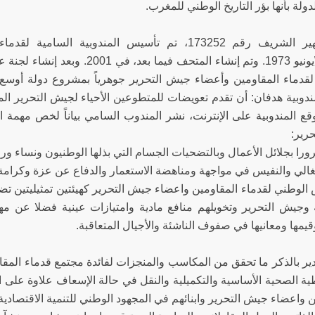
الدولة بأنها بؤر التاريخ الوطني للمغرب.
حزيران\\يونيو 1973. وتم إنشاء المتح
لقدماء المقاومين وأعضاء جيش التحرير جوهرياً بمشروع دولة أوسع س
ندوبية هدفان: أن تقدم تعويضات للمتطوعين الأحياء لجيش التحرير ال
ع المندوبية على الإنترنت، نشر المندوب السامي بياناً لخص مهمة ال
رير:
رورا بجلائل الأعمال وبالتضحيات الجسام التي بذلها الوطنيون ونساء و
غالي والنفيس في مواجهة ومناهضة الاستعمار والدفاع عن عزة وكرامة 
الوطني لقدماء المقاومين واعضاء جيش التحرير كهيئتين تمثيليتين ت
 وجيش التحرير وتخويلهم منافع مادية وامتيازات عينية فضلا عن مها
يمها ومعانيها في صفوف الناشئة والأجيال المتعاقبة.
ير بالذكر ما تحقق من المكاسب والمنجزات لفائدة مجتمع قدماء المقا
ية الصحية الأساسية والتكميلية والنقل في حالة الإسعاف علاوة على اق
 واعضاء جيش التحرير وابنائهم في المجهود الوطني للتنمية الاقتصادية 