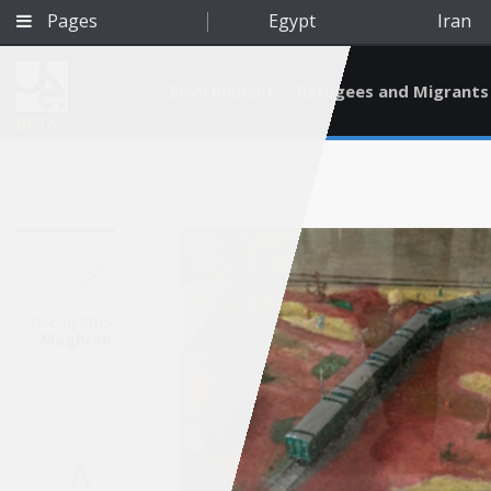
Pages
Egypt
Iran
Environment
Refugees and Migrants
BETA
Dec 16, 2015
Maghreb
Qatar
A