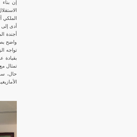
إن بناء 
الاستقلا
أجندة ال
واضح بصو
تواجه ال
بقيادة ع
حال، سبق
الأمازيغي