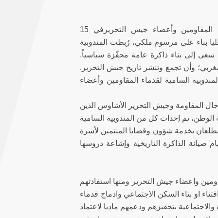
بعد الظهير الشريف رقم 173252، تم تأسيس المندوبية السامية لقدماء المقاومين وأعضاء جيش التحريرفي 15
ف فيما بعد، في 2001. وبعد إنشاء لجنة عليا بناء على مرسوم ملكي، رُبطت المندوبية
عى إلى بناء ذاكرة عامة محفّزة سياسياً.
مغربي؛ وأن تجمع وتنشر تاريخ جيش التحرير.
مندوبية السامية لقدماء المقاومين وأعضاء
رجال المقاومة وجيش التحرير الأشاوس الذين
الوطن، تم إحداث كل من المندوبية السامية
ضطلعان بخدمة شؤون وقضايا المنتمين لأسرة
م صيانة الذاكرة التاريخية وإشاعة دروسها
ومين واعضاء جيش التحرير ومنها استفادتهم
تناء او بناء السكن الاجتماعي وادماج قدماء
والاجتماعية بتحفيزهم ودعمهم ماديا لاعتماد