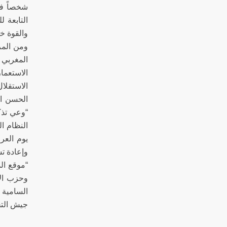
والقوة خ
ومن المر
المغربي 
الاستعما
الحسن ال
“وعي تذك
النظام ال
يوم العر
وإعادة ت
“موقع ال
السامية 
جيش التح