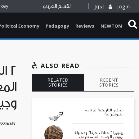
rkey
Login
دخول
القسم العربي
Political Economy
Pedagogy
Reviews
NEWTON
ALSO READ
2 ا
RELATED
RECENT
المغ
STORIES
STORIES
وجي
الجذور التاريخية لبرنامج
النيوليبرالية
azzouki
يوتوبيا "اختلاف حيفا" ومحاولة
ترويض الجسد الفلسطيني