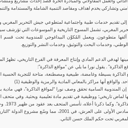
الذاتي والعمل المقاولاتي والمبادرة الحرة قصد إحداث مشاريع ومن
مني وتشاركي يخدم اهداف ومقاصد التنمية الشاملة والمستدامة والتنمي
 إلى تقديم خدمات طبية واجتماعية لمتطوعي جيش التحرير المغربي و
رير المغربي، تشمل المسوح التاريخية و الموسوعات التي تؤرشف سير أ
لفها متطوعون. ويعمل المُكوِّن البيداغوجي للمندوبية تحت قسم ال
لوطني، وخدمات البحث والتوثيق، وخدمات النشر والتوزيع.
ها لهدفي الدعم المادي وإنتاج المعرفة في الفرع التاريخي، تظهرُ المن
قع الذاكرة” . يقول نورا ما يلي عن “مواقع الذاكرة”:
 الذاكرة بسيطة وغامضة، طبيعية ومصطنعة، متاحة للتجربة الحسية الم
د. والواقع أنها مراكز بالمعاني المادية والرمزية والوظيفية (1)
 إن المندوبية السامية تحقق وصف نورا “لمواقع الذاكرة”، فهي مادية 
ها لماض تاريخي؛ ووظيفية في تقديم مادة تعليمية وبحثية. وفي متحف ال
“موقع لل
محمد السادس الأولى على العرش، في 2001، مما وسّ
المغربي تحت حكم الملك حسن الثاني.