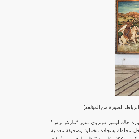
رباط. الصورة من المؤلفه)
يارة جاك لومير دوبروي مدير “ماركو برس”
مدخل محاطة بسجادة مخملية وصحيفة معدنية
عليها وصف موجز يصف كيف اغتيل لومير ـ دوبروي في سيارته في 11 حزيران\\يونيو 1955 علي يد “تنظيم إرهابي”. وتُركت