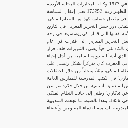
شخصاً في المحكمة العسكرية في القنيطرة. وفي ظل هذه الأحداث، أنشئت في 1973 وكالة المخابرات المحلية الأردنية
التابعة للدولة، “مديرية مراقبة الأراضي”. إن فصل سياق إصدار الحسن الثاني للظهير رقم 173252 يعني إغفال السياسة
ير في مفصل حساس كهذا من النظام الملكي.
ائي دور جيش التحرير المغربي في التاريخ
أمة نفسها التي قاتلوا كي يؤسسوها في وجه
جيش التحرير المغربي إلى فترات في عام
 تذكاري بالكاد بقي حياً” يضيء التبريرات خلف قرار
 الذي أنشأ المندوبية السامية من أجل إحياء
 في المغرب كان متركزاً بشكل رئيسي على
م الملكي، مثلاً، متجلياً من خلال احتفالات
كاري” في الكتب المدرسية للمدارس العامة
المندوبية السامية من خلال فكرة نورا عن
عي تذكاري” وطني إلى جانب النظام الملكي
وحزب الاستقلال. ولم يكن بالإمكان إنجاز هذا إلا بتبني تقسيم للفترات ينتهي في 1956، وهذا بالضبط ما نجحت المندوبية
ندوبية السامية لقدماء المقاومين وأعضاء