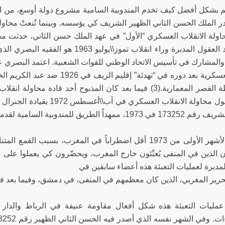
 بشكل أفضل كيف تخدم المندوبية السامية مشروع دولة أوسع، من ال
وكان أحد العقول المدبرة وراء انقلاب تموز
والمشارك في تأسيس الاتحاد الوطني للقوات الشعبية. اعتمد البصري 
الرتب العسكرية بعد دوره في “تهدئة
على حصول محاولة الانقلاب الع
لطريق للمندوبية السامية لقدماء المقاومين وأعضاء جيش التحرير.
لم تكن الأشهر الأولى من 1973 أقل اضطراباً في المغرب، بسب
 الذين في المنفى يُعبِّئون خارج المغرب، ويحضّرون كي يعملوا على م
لمدبرة لعمليات التعبئة هذه أعضاء سابقين في
ير المغربي، الذين كان معظمهم في المنفى، في دمشق، وفيما بعد في الجز
مليات التعبئة هذه شكل أفعال مقاومة عنيفة في الرباط والدار 