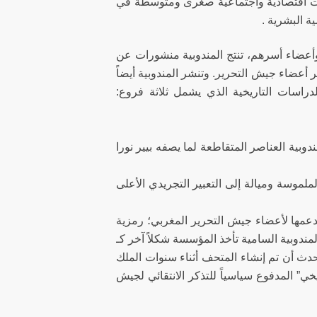
شآت اقتصادية واجتماعية صغرى ومتوسطة في
ة البشرية .
أعضاء أسرهم، تنتج المندوبية منشورات عن
عضاء جيش التحرير. وتنشر المندوبية أيضاً
دراسات التاريخية الذي يشمل ثلاثة فروع:
دوبية العناصر المتقاطعة لما يصفه بيير نورا
لموسة وميالة إلى التعبير التجريدي الأعلى
بدعمها لأعضاء جيش التحرير المغربي؛ رمزية
مندوبية السامية تأخذ المؤسسة شكلاً آخر كـ
ذاكرة”. وكما ذكرنا أعلاه، تأسس المتحف بعد عقود من ظهير 1973. وحدث أن تم إنشاء المتحف أثناء سنوات الملك
ع مشروع الدولة “التاريخي” المدفوع سياسياً للتذكر الانتقائي لجيش