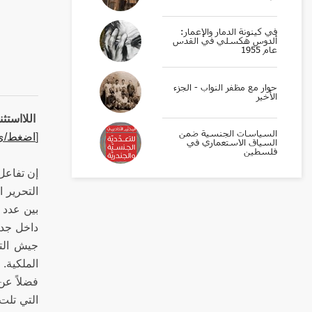
في كينونة الدمار والإعمار:
ألدوس هكسلي في القدس
عام 1955
حوار مع مظفر النواب - الجزء
الأخير
اللااستث
السياسات الجنسية ضمن
[
اضغط/ي
السياق الاستعماري في
فلسطين
إن تفاعل
التحرير ا
بين عدد 
داخل جدر
جيش التح
الملكية. 
فضلاً عن