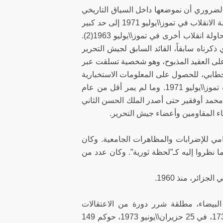
ضروري أن نموضعها داخل السياق التاريخي
الذي أصدر الملك الحسن الثاني الظهير الشريف كي يؤسسه. وبينما تُنعتْ محاولة الانقلاب في تموز\\يوليو 1971 إلى حد كبير
بكونها محاولة الانقلاب العسكري “الأول” في عهد الملك حسن الثاني، حدثت محاولة انقلاب أخرى في تموز\\يوليو 1963(2).
\\يوليو 1963 هو الفقيه البصري الذي ذكرناه سابقاً، القائد السابق لجيش التحرير
على العقيد المذبوح، وهو شخصية تسلقت عبر
” إقليم الريف في 1926 ضد عبد الكريم الخطابي، للحصول على المعلومات الاستخبارية
حول خطة القصر المعمارية.(3) فيما بعد كان المذبوح أحد قادة محاولة انقلاب تموز\\يوليو 1971. وما لم يمر أقل من عام
سكري في آب\\أغسطس 1972 بقيادة الجنرال محمد أوفقير حتى أصدر الملك الحسن الثاني
ب القمع المتنامي للإضرابات والمظاهرات الجامعية. وكان
ا نظروا إليه كـ”لحظة ثورية”. وكان عدد من
ائر، منذ 1960.
البيضاء، مطلقة شرر دورة من الاعتقالات
والاختفاءات. وفي الشهر نفسه الذي أصدر فيه الحسن الثاني الظهير رقم 173252، في 25 حزيران\\يونيو 1973، حوكم 149