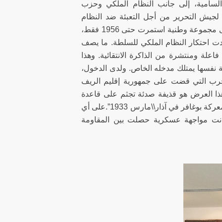
 السامية، إلى جانب النظام الملكي وحزب
لجيش التحرير من أجل التعبئة ضد النظام
الملكي أثناء السنوات التي تلت الاستقلال. إن اختزال جيش التحرير المغربي إلى مجموعة وطنية استمرت حتى 1956 فقط،
لنقدي كقوة هددت احتكار النظام الملكي للسلطة. ما يصف
اعلة ومنتشرة من الذاكرة الانتقائية. وهذا
 نفسها يمتلك مدخله الخاص. ولدى الدخول،
لحرب التي قضت على جمهورية إقليم الريف
 هذا العرض هو قذيفة صدئة تجثم على قاعدة
تمثال مع شرح يقول: “قذيفة من العيار الكبير استخدمتها القوات الفرنسية في معركة بوغافر في آذار\\مارس 1933”.على أي
كانت مواجهة عسكرية حصلت بين المقاومة