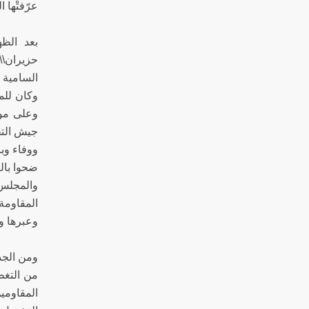
عرّفتْها 
السامية 
وكان للم
وعلى موق
جيش التح
ووفاء وب
ضحوا بال
والمجلس 
المقاومة
وعبرها وق
ومن الجد
من التغط
المقاومين