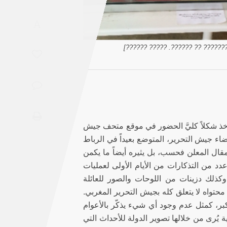
Saudi
A
Arabia
[???? ?? ???? ??? ??????? ?????
Syria
Tunisia
Turkey
أخذ شكلاً كليَّ الحضور في موقع متحف جيش
Yemen
ضاء جيش التحرير، المتوضع بعيداً في الرباط
مقال المعلن فحسب، بل يثيره أيضاً ما يكمن
Maghreb
 من التذكارات من الأيام الأولى لعمليات
وكذلك دزينات من اللوحات والصور للعائلة
محتواه لا يتعلق كله بجيش التحرير المغربي.
كبر، كمثل عدم وجود أي شيء يذكّر بالأعوام
ادية يُرى من خلالها تصوير الدولة للأحداث التي