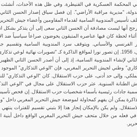
لف تأسيس المندوبية السامية لقدماء المقاومين وأعضاء جيش التحر
جح أنها ليست مصادفة أن الحسن الثاني سعى إلى أن يتذكر بشكل انتق
أثناء لحظة كان فيها عناصره المتبقون يخوضون صراعاً سياسياً ضد ال
ر الفرنسي والأسباني. ويتوقف سرد المندوبية السامية وتقسيم 
الاستقلال، 1956. إن تصور نورا لمواقع الذاكرة كـ “تصويرات نهائية لوعي
ثاني لإنشاء المندوبية السامية، إذ إلى أن أصدر الحسن الثاني الظهير
اري” وطني لجيش التحرير المغربي، فإن “الوعي التذكاري” الموجود
ملكي، وإلى حد أدنى، على حزب الاستقلال. كان “الوعي التذكاري” للنظا
ش الطنانة السنوية. عثر حزب الاستقلال على مجال في “الوعي التذ
سمية جادات رئيسية بأسماء شخصيات حزب الاستقلال. إن فحص تأسيس 
ذاكرة يمكن أن يفهم كمحاولة لموضعة جيش التحرير المغربي داخل “و
في فعله من خلال متحف جيش التحرير المغربي الواقع داخل أبنية الم
رير.