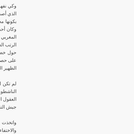
وكي نفهم
المغربي 
الظهير الشريف رقم 173252 في 1973، ممهداً ا
الناشطون
العقول ا
جيش التحر
واتخذت ع