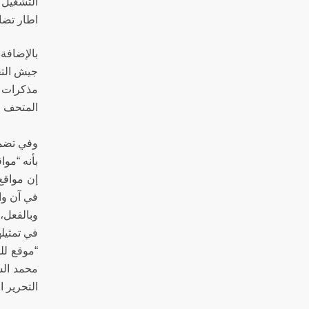
التشغيل 
اطار تضا
بالإضافة
جيش التح
مذكرات أ
المتحف ا
وفي تضمين
بأنه “موا
إن مواقع
في آن واح
وبالفعل،
في تمثيل
التحرير 