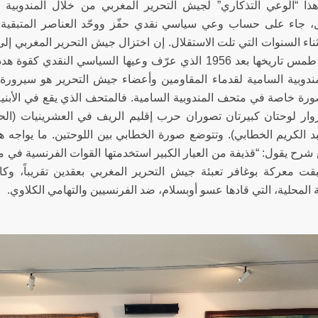
هذا “الوعي التذكاري” لجيش التحرير المغربي من خلال المندوبية
ل، جاء على حساب وعي سياسي نقدي حفّز ووحّد العناصر المتبقية 
أدى إلى طمس تاريخها بعد 1956 الذي عرّف وعيها السياسي ا
مندوبية السامية لقدماء المقاومين وأعضاء جيش التحرير هو سيرورة ف
رة خاصة في متحف المندوبية السامية. فالمتحف الذي يقع في الأبنية
زوار لوحتان كبيرتان تصوران حرب إقليم الريف في العشرينيات (ا
بد الكريم الخطابي). وتتوضع صورة الخطابي بين اللوحتين. ما يواجه
ت معركة بوغافر تعبئة جيش التحرير المغربي بعقدين تقريباً، و
ة المحلية، التي قادها عسو أوبسلام، ضد الفرنسيين والتهامي الكلاوي.