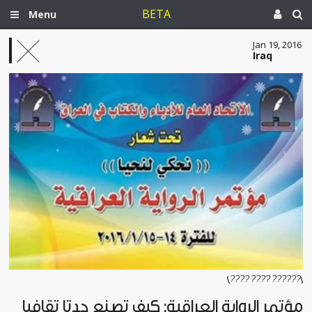
BETA
Menu
Jan 19, 2016
Iraq
[?????? ???? ????]
مؤتمر الرواية العراقية: كيف تصنع حدثاً ثقافياً