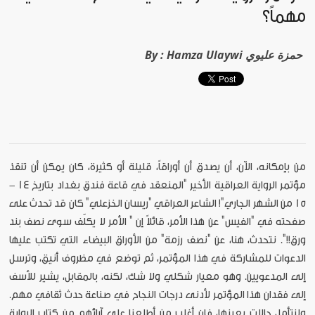
مهماً؟
Hamza Ulaywi حمزة عليوي
By :
من بإمكانه، الآن، أن يصدق أن أوراقاً، قليلة أو كثيرة، كان يمكن أن تنقذ
مؤتمر الرواية العراقية الأخير "المنعقد في قاعة فندق بغداد بتاريخ 14 -
15 من الشهر الجاري"! الشاعر العراقي "ريسان الخزعلي" كان قد تحدث على
صفحته في "الفيس" عن هذا الأمر، قائلاً إن " الأمر لا يكلّف سوى نصف بند
ورق!!". نتحدث، هنا، عن "نصف رزمة" من الأوراق البيضاء التي تكتب عليها
الدعوات للمشاركة في هذا المؤتمر، ثم توضع في مظروف أنيق، وترسل
إلى المدعويين. وهو معيار شكلي ولا شك، لكنه، بالمقابل، يشير للأسف
إلى فقدان هذا المؤتمر لأدنى درجات النجاح في صناعة حدث ثقافي مهم.
ولنتأمل حالات بعينها، فإن أغلب من أطلعنا على آرائهم من كتاب الرواية