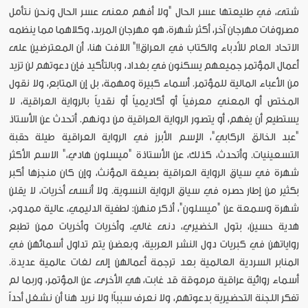
شتى، في طليعتها عسر الحال "ولا أفهم معنى عسر الحال ونحن نتأمل
مصروفات مهرجان آخر، أكثر شهرة، هو مهرجان المربد، وكلاهما مما ينظمه
الاتحاد العام للأدباء والكتاب في العراق!!" اللافت هنا، أن المعترضين على
أعمال المؤتمر جميعهم يسكنون في بغداد، وبالتأكيد فإن دعوتهم لن تزيد
من الأعباء المالية للمؤتمر. أسماء كبيرة ومهمة، بل إن المتابع، ولا نقول
المختص أو المعني معرفياً أو أكاديمياً أو نقدياً بالرواية العراقية، لا
يستطيع أن يفهم، أو يتصور الرواية العراقية من دونهم. أتحدث عن الأستاذ
"عبد الخالق الركابي"، الإسم الأبرز في الرواية العراقية طيلة حقبة
التسعينيات. وأتحدث، كذلك، عن الأستاذة "ميسلون هادي،" الاسم الأكثر
شهرة في سياق الرواية العراقية بصيغة المؤنث، وإن كان منجزها أكبر
بكثير من إطار حصره في سياق الرواية النسوية. ولا أنسى أخريات، لا يقلن
شهرة وسمعة عن "ميسلون"، أذكر منهن: لطفية الدليمي، عالية ممدوح،
هدية حسين، بتول الخضيري، دنى غالي، وأخريات وأخريات ممن تطبع
رواياتهن في كبريات دول النشر العربية، وبعضن يتم تداول أسمائهن في
المنابر السردية العالمية بعد ترجمة أعمالهن إلى لغات عالمية عديدة.
أسماء روائية عراقية مرموقة قد غابت، هي الأخرى، عن المؤتمر، وربما لم
تفكر اللجنة التحضيرية بدعوتهم، ولا نعرف سبباً! ولا نريد هنا أن نشغل أحداً