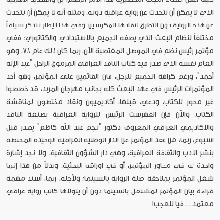
الذي لا يمكن أن نتحدث عن رواية عراقية دونه. ومثله أنه لا يمكن أن نتحدث
عن هذه الرواية دون التطرق لنقادها المكرسين. وفي هذا الإطار نتذكر سياقاً
مختلفاً لنظام البعث الذي يصفه الجميع بالاستبدادي والكتاتوري؛ ففي
مؤتمر رئيس نظم في الموصل المغتصبة الآن، ربما كان ذلك عام 78، وهو
العام نفسه الذي صدر فيه كتاب الناقد العراقي المرموق الراحل "عبد الإله
أحمد"، ورغم كراهة الجميع للرجل، فان القائمين على المؤتمر، وهو أحد
المؤتمرات الرئيس في عهد البعث كله بجانب مهرجان المربد، قد خصصوا
غير محور للكتاب، ودعي، قبلها، أكاديميون ونقاد مختصون لمناقشة
الكتاب. والآن فإن الفهرست الرئيس للرواية العراقية بصنعة الناقد
والاكاديمي العراقي المعروف دكتور "نجم عبد الله كاظم" يصدر قبل
اسبوع، ربما، من عقد المؤتمر عن الدار الوطنية العراقية الوحيدة المختصة
بنشر الادب والثقافة العراقية، وهي دار الشؤون الثقافية، ولا نجد إشارة
واحدة له في محاور المؤتمر، أو في اوراقه البحثية. وبدلاً من هذا إنما
شغل المؤتمر بملاحقة صلة الرواية بالسينما؛ ولأجله، ربما، أسند مهمة
قراءة بيان المؤتمر لمشتغل بالسينما دون أن يتولاها كاتب رواية عراقي
معتمد. . . فيا للعجب!