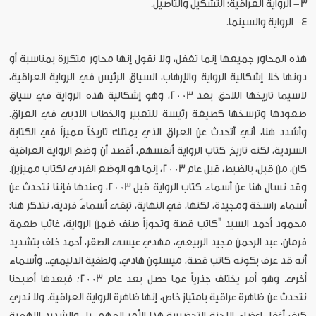
3 - الرواية العراقية: التشكيل والتأصيل.
4- الرواية والسينما.
هذه المحاور جميعها إنما تغفل، ولا نقول إنها محاور متكررة بمناسبة أو
دونها خلا إشكالية الرواية والإرهاب، السياق الرئيس في الرواية العراقية،
لاسيما تاريخها اللاحق بعد 2003، وهو إشكالية هذه الرواية في سياق
صعودها وترسخها كصيغة رئيسة للتعبير والخطاب الادبي في العراق.
وأشدد هنا، أني أتحدث عن العراق الذي يمتلك تاريخاً مميزاً في الكتابة
السردية، لكنه تاريخ كتاب الرواية أنفسهم، أقصد أن وضع الرواية العراقية
كان، من قبل، بالضبط، قبل عام 2003، إنما هو الوضع الفردي لكتاب مميزين.
وقد نسال هنا عن أسماء كتاب الرواية قبل 2003، وعندها فإننا نتحدث عن
أسماء راسخة ومجيدة، لكنها، في النهاية، تبقى أسماءً فردية، نتذكر هنا:
محمود أحمد السيد "كاتب قصة وتجوزاً صنف ضمن الرواية، غائب طعمة
فرمان، عبد الرحمن مجيد الربيعي، مهدي عيسى الصقر، أحمد خلف بتشديد
أنه قد عرف بكونه كاتب قصة، ميسلون هادي، ولطفية الدليمي.. وأسماء
أخرى. وهو أمر يختلف جذرياً عما حصل بعد عام 2003؛ فبعدها أصبحنا
نتحدث عن ظاهرة عراقية بامتياز خاص، إنها ظاهرة الرواية العراقية. ولا ندري
كيف أغفل اعضاء اللجنة التحضيرية هذا الأمر المهم، بل والشديد الاهمية