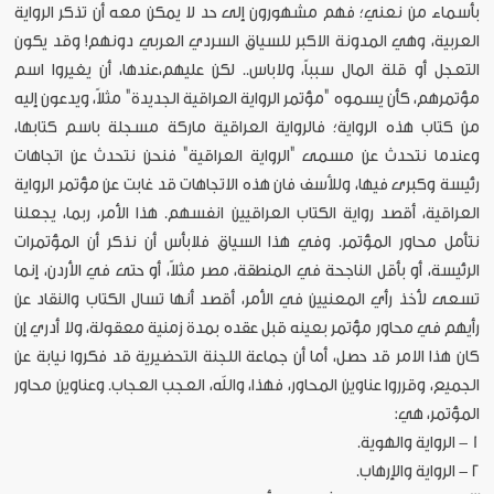
بأسماء من نعني؛ فهم مشهورون إلى حد لا يمكن معه أن تذكر الرواية
العربية، وهي المدونة الاكبر للسياق السردي العربي دونهم! وقد يكون
التعجل أو قلة المال سبباً، ولاباس.. لكن عليهم،عندها، أن يغيروا اسم
مؤتمرهم، كأن يسموه "مؤتمر الرواية العراقية الجديدة" مثلاً، ويدعون إليه
من كتاب هذه الرواية؛ فالرواية العراقية ماركة مسجلة باسم كتابها،
وعندما نتحدث عن مسمى "الرواية العراقية" فنحن نتحدث عن اتجاهات
رئيسة وكبرى فيها، وللأسف فان هذه الاتجاهات قد غابت عن مؤتمر الرواية
العراقية، أقصد رواية الكتاب العراقيين انفسهم. هذا الأمر، ربما، يجعلنا
نتأمل محاور المؤتمر. وفي هذا السياق فلابأس أن نذكر أن المؤتمرات
الرئيسة، أو بأقل الناجحة في المنطقة، مصر مثلاً، أو حتى في الأردن، إنما
تسعى لأخذ رأي المعنيين في الأمر، أقصد أنها تسال الكتاب والنقاد عن
رأيهم في محاور مؤتمر بعينه قبل عقده بمدة زمنية معقولة، ولا أدري إن
كان هذا الامر قد حصل، أما أن جماعة اللجنة التحضيرية قد فكروا نيابة عن
الجميع، وقرروا عناوين المحاور، فهذا، والله، العجب العجاب. وعناوين محاور
المؤتمر، هي:
1 - الرواية والهوية.
2 - الرواية والإرهاب.