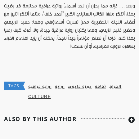
وبعد. . . فإنه مما يحزن أن نجد أسماءً روائية عراقية محترمة قد رضيت
بهذا، أتذكر منها الكاتب الستيني الكبير "أحمد خلف"، مثلما أتذكر اثنين من
أعضاء اللجنة التحضيرية ممن تسربت أسماؤهم، وهما: حميد الربيعي
وخضير فليح الزيدي، وهما يكتبان رواية عراقية جيدة، ولا أعرف كيف رضيا
بهذا كله. فإما أن تصنع مؤتمراً جيداً ناجحاً، يمكنه أن يزيد اهتمام القراء
بظاهرة الرواية العراقية، أو أن تسكت!
TAGS
العراق
ثقافة
حمزة عليوي
رواية
رواية عراقية
CULTURE
ALSO BY THIS AUTHOR