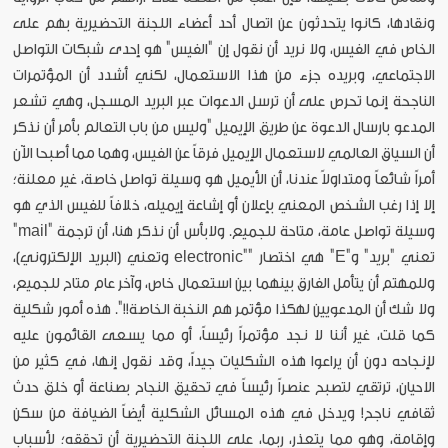
ونقادها، كانوا يتحدثون عن اتصال أحد أعضاء اللجنة التحضيرية بهم على
الخاص في الفيس، ولا نريد أن نقول إن "الفيس" هو إحدى شبكات التواصل
الاجتماعي، وبريده جزء من هذا الاستعمال، لكني أشدد أن المؤتمرات
الناجحة إنما تحرص على أن ترسل الدعوات عبر البريد المسجل، وهي تشعر
المدعو بارسال الدعوة عن طريق الإيميل "وليس من باب التعالم بأمر أن نذكر
أن السياق العالمي لاستعمال الإيميل فرقاً عن الفيس، وهما مما أصبحا الآن
أمراً شائعاً ومتداولاً عندنا، أن الأيميل هو وسيلة تواصل خاصة، غير معلنة؛
إلا إذا رغب الشخص المعني بإعلان أو إشاعة إيميله، خلافاً للفيس الذي هو
وسيلة تواصل عامة، متاحة للجميع. ولابأس أن نذكر هنا، أن ترجمة "mail"
تعني "بريد" و"E" هي اختصار ""electronic وتعني (البريد الإلكتروني)،
وللمهتم أن يتأمل الفارق بينهما بين استعمال خاص، وآخر عام متاح للجميع،
ولا شك أن المدعويين لهكذا مؤتمر هم النخبة الخاصة!!". هذه أمور شكلية
كما قلت، غير أننا لا نجد مؤتمراً رئيساً، أو مما يسعى القائمون عليه
لإنجاحه دون أن يراعوا هذه الشكليات جيداً، وقد نقول إنها، في كثير من
الاحيان، ترتقي لتصبح عنصراً رئيساً في تحقيق النجاح بصناعة أو خلق حدث
ثقافي ناجح! ويدخل في هذه المسائل الشكلية أيضاً الضيافة من سكن
وإقامة، وهو مما يتعذر، ربما، على اللجنة التحضيرية أن تحققه؛ لأسباب