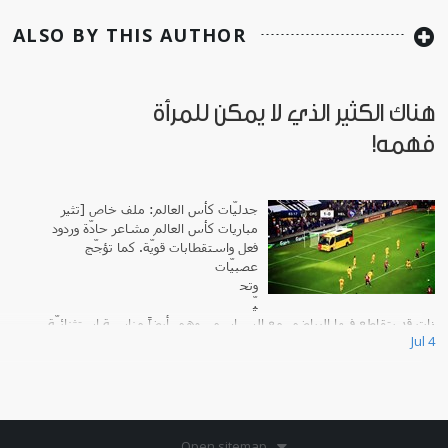
ALSO BY THIS AUTHOR
هناك الكثير الذي لا يمكن للمرأة
فهمه!
جدليّات كأس العالم: ملف خاص [تثير
مباريات كأس العالم مشاعر حادّة وردود
فعل واستقطابات قويّة. كما تؤجّج
عصبيّات
وتح
يّ
زات قد يتقاطع فيها الرياضي مع السياسي. وهي أيضاً مناسبة استثنائيّة
Jul 4
يمحو أثناءها ال
Open sitemap