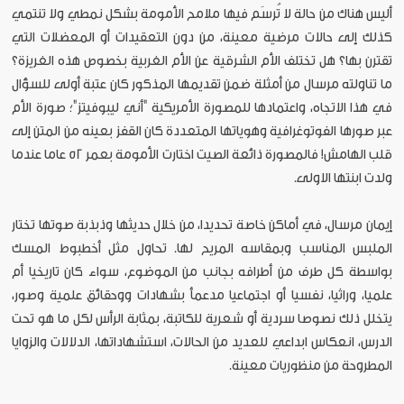
أليس هناك من حالة لا تُرسَم فيها ملامح الأمومة بشكل نمطي ولا تنتمي
كذلك إلى حالات مرضية معينة، من دون التعقيدات أو المعضلات التي
تقترن بها؟ هل تختلف الأم الشرقية عن الأم الغربية بخصوص هذه الغريزة؟
ما تناولته مرسال من أمثلة ضمن تقديمها المذكور كان عتبة أولى للسؤال
في هذا الاتجاه، واعتمادها للمصورة الأمريكية "أني ليبوفيتز"؛ صورة الأم
عبر صورها الفوتوغرافية وهوياتها المتعددة كان القفز بعينه من المتن إلى
قلب الهامش! فالمصورة ذائعة الصيت اختارت الأمومة بعمر 52 عاما عندما
ولدت ابنتها الاولى.
إيمان مرسال، في أماكن خاصة تحديدا، من خلال حديثها وذبذبة صوتها تختار
الملبس المناسب وبمقاسه المريح لها. تحاول مثل أخطبوط المسك
بواسطة كل طرف من أطرافه بجانب من الموضوع، سواء كان تاريخيا أم
علميا، وراثيا، نفسيا أو اجتماعيا مدعمأ بشهادات ووحقائق علمية وصور،
يتخلل ذلك نصوصا سردية أو شعرية للكاتبة، بمثابة الرأس لكل ما هو تحت
الدرس، انعكاس ابداعي للعديد من الحالات، استشهاداتها، الدلالات والزوايا
المطروحة من منظوريات معينة.