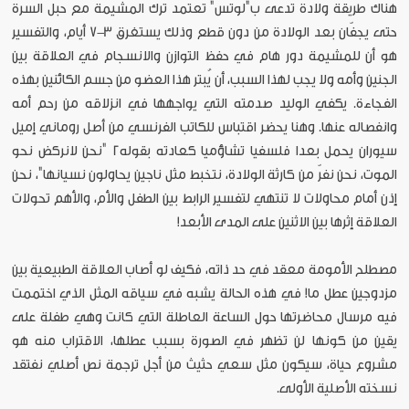
هناك طريقة ولادة تدعى ب"لوتس" تعتمد ترك المشيمة مع حبل السرة
حتى يجفّان بعد الولادة من دون قطع وذلك يستغرق 3-7 أيام، والتفسير
هو أن للمشيمة دور هام في حفظ التوازن والانسجام في العلاقة بين
الجنين وأمه ولا يجب لهذا السبب، أن يُبتر هذا العضو من جسم الكائنين بهذه
الفجاءة. يكفي الوليد صدمته التي يواجهها في انزلاقه من رحم أمه
وانفصاله عنها. وهنا يحضر اقتباس للكاتب الفرنسي من أصل روماني إميل
سيوران يحمل بعدا فلسفيا تشاؤميا كعادته بقوله2 "نحن لانركض نحو
الموت، نحن نفرّ من كارثة الولادة، نتخبط مثل ناجين يحاولون نسيانها"، نحن
إذن أمام محاولات لا تنتهي لتفسير الرابط بين الطفل والأم، والأهم تحولات
العلاقة إثرها بين الاثنين على المدى الأبعد!
مصطلح الأمومة معقد في حد ذاته، فكيف لو أصاب العلاقة الطبيعية بين
مزدوجين عطل ما! في هذه الحالة يشبه في سياقه المثل الذي اختممت
فيه مرسال محاضرتها حول الساعة العاطلة التي كانت وهي طفلة على
يقين من كونها لن تظهر في الصورة بسبب عطلها، الاقتراب منه هو
مشروع حياة، سيكون مثل سعي حثيث من أجل ترجمة نص أصلي نفتقد
نسخته الأصلية الأولى.