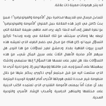
انه ينتج هرمونات معينة ذات علاقة.
تتساءل مرسال في تقديمها محاضرة حول "الأمومة والفوتوغرافيا"1 ضمن
بحث كامل في تاريخ هذه العلاقة حمل العنوان "الأمومة والفوتوغرافيا"
عن نظرة الطفل إلى أمه لاحقا؛ كيف يرى امه، ماهي طبيعة العلاقة التي
تربطه بها ومالذي سيتخلّف من تلك العلاقة في روحه وبدنه؟ تاركين
التساؤل فيما لو كان هناك من مجال في خضم الظرف الذي تعيشه هذه
المدن بيروت القاهرة بغداد ودمشق لطرح تساؤلات من هذا النوع، هل
سيهم الأم صاحبة الأطفال الثلاث على سبيل المثال شيء من هذه
التساؤلات حقا، هل تطرح على نفسها هذا السؤال؟ إنها ستمضي ولاشك
بمهمتها على أحسن وجه، قدر طاقتها ووعيها ليس إلا. ومن ناحية أخرى ما
الذي ستنصت اليه من قبل مجتمع أبوي ذكوري يحكم عليها من خلال
منظومة قيم محددة تلغي هوياتها الأخرى أمام الهوية الوحيدة الملزِمة
بعد أن صارت أمّاً بمعنى الأمومة التقليدي الذي تعتمده الكتب الدينية
على مختلفها والمناهج الدراسية وأصحاب الإرشاد الأسري والتوعية
الصحية.