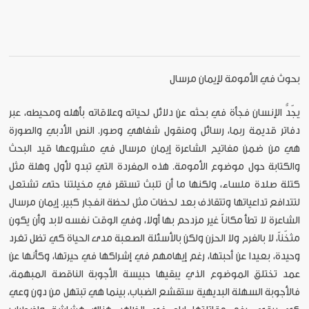
بحوث في الأمومة لإيمان مرسال
يجّدُّ الإنسان فجأة في بحثه عن دلائل لحياته وعلاقاته بأهله ومحيطه، عبر
دفاتر قديمة ربما، رسائل ومنقول شفاهي وصور. النص الأدبي والصورة
هي من ضمن مفاتيح الشاعرة إيمان مرسال في مشروعها قيد البحث
والكتابة حول موضوع الأمومة. هذه المفردة التي تبدو لأول وهلة مثل
كتلة صلدة ملساء، ولكنها ما أن تلبث تستقر في مخيلتنا حتى تشتعل
لتتدافع تداعياتها وتتقاذف بعد لحظات مثل لحظة انفجار كبير. إيمان مرسال
الشاعرة لا تطأ مكاناً غير مزدحم بها أولا، وفي الوقت نفسه لابد وأن يكون
مثخّناً، لا بالفرح ولا الحزن ولكن بالأسئلة الصعبة مدى الحياة كي تظل تغرد
وحيدة، بعيدا عن أحبتها، رغم إيهامهم في إشراكها في حيرتها، وكأنها عن
عمد تختلق الموضوع الذي يبقيها حبيسة الأجوبة الناقصة المبهمة،
فالأجوبة السهلة البديهية ستقشع الضباب، بينما هي تبتهل من دون وعي