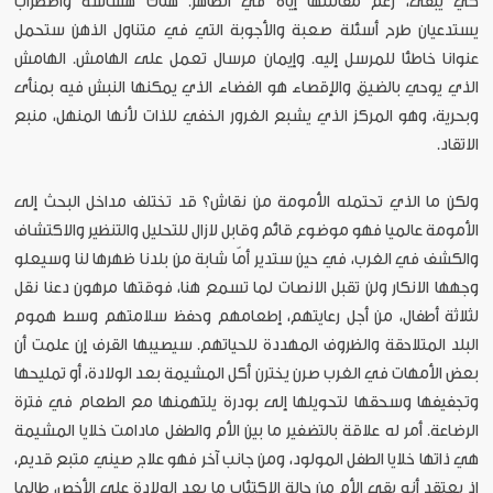
كي يبقى، رغم مقاتلتها إياه في الظاهر. هناك هشاشة واضطراب
يستدعيان طرح أسئلة صعبة والأجوبة التي في متناول الذهن ستحمل
عنوانا خاطئا للمرسل إليه. وإيمان مرسال تعمل على الهامش. الهامش
الذي يوحي بالضيق والإقصاء هو الفضاء الذي يمكنها النبش فيه بمنأى
وبحرية، وهو المركز الذي يشبع الغرور الخفي للذات لأنها المنهل، منبع
الاتقاد.
ولكن ما الذي تحتمله الأمومة من نقاش؟ قد تختلف مداخل البحث إلى
الأمومة عالميا فهو موضوع قائم وقابل لازال للتحليل والتنظير والاكتشاف
والكشف في الغرب، في حين ستدير أمّا شابة من بلدنا ظهرها لنا وسيعلو
وجهها الانكار ولن تقبل الانصات لما تسمع هنا، فوقتها مرهون دعنا نقل
لثلاثة أطفال، من أجل رعايتهم، إطعامهم وحفظ سلامتهم وسط هموم
البلد المتلاحقة والظروف المهددة للحياتهم. سيصيبها القرف إن علمت أن
بعض الأمهات في الغرب صرن يخترن أكل المشيمة بعد الولادة، أو تمليحها
وتجفيفها وسحقها لتحويلها إلى بودرة يلتهمنها مع الطعام في فترة
الرضاعة. أمر له علاقة بالتضفير ما بين الأم والطفل مادامت خلايا المشيمة
هي ذاتها خلايا الطفل المولود، ومن جانب آخر فهو علاج صيني متبع قديم،
إذ يعتقد أنه يقي الأم من حالة الاكتئاب ما بعد الولادة على الأخص، طالما