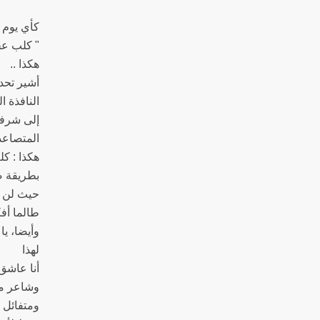
كأي يوم 
كلب عج "
هكذا ..
أشير تحدي
النافذة 
إلى شرف
المتصاع.
هكذا : ك
بطريقة صب
حيث لن ت
طالما أف
وأيضا، ي.
لهذا
أنا عاش
وشاعر مخ
ومتفائل ج