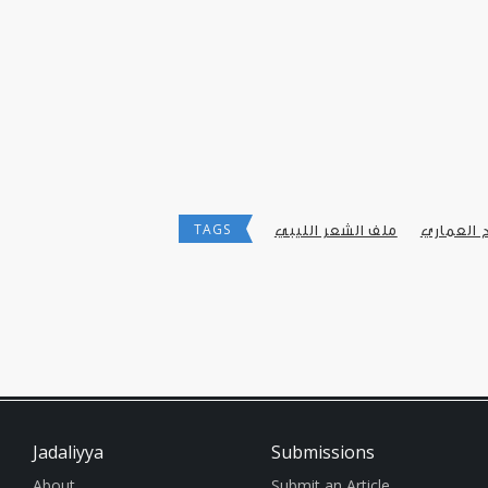
TAGS
 العماري
ملف الشعر الليبي
Jadaliyya
Submissions
About
Submit an Article