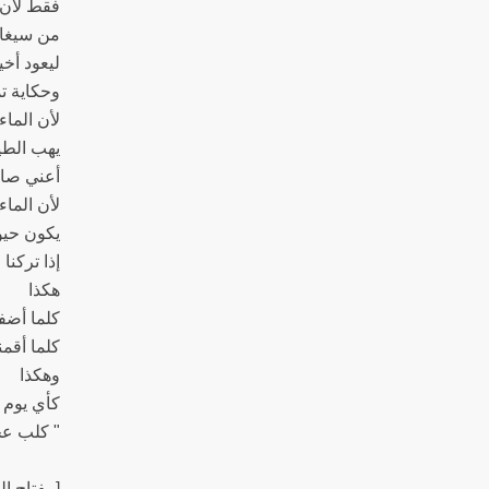
فقط لأن :
من سيغاف
ليعود أخي
وحكاية تم
لأن الما
يهب الطي
أعني ص .
لأن الماء
يكون حيوان
إذا تركن،
هكذا
كلما أضف
كلما أقمن
وهكذا
كأي يوم 
كلب ع " .
مفتاح ا.