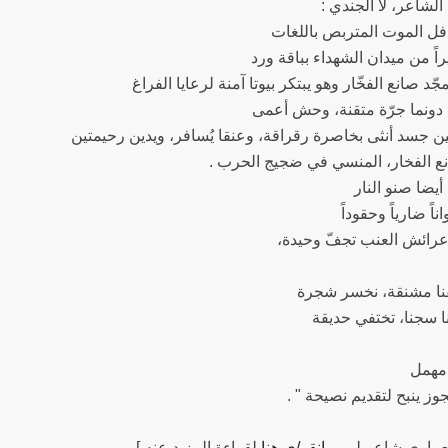
 الشاعر، لا الجندي
ل الموت المتربص باللغات
راً من ميدان الشهداء بباقة ورد
جّد صانع الفخّار وهو يبتكر بيوتا آمنة لرعايا الفراغ
ء دونما جرّة متقنة، وحش أعمى
ن جسد أنثى بخاصرة رقراقة، وعنقا يُسافر، ويدين رحيمتين
انع الفخار، المنسي في ضجيج الحرب
 أيضا صنو النار
اً ضارياً وحقوداً
ا عرائش العنب تجفّ وحيدة
نا مشنقة، نخسر شجرة
ا سجنا، تختفي حديقة
مهمل
" جوز ينبح لتقديم نصيحة
[لعماري شاعر ليبي
انقر/ي هنا
لقراءة المزيد عنه.]