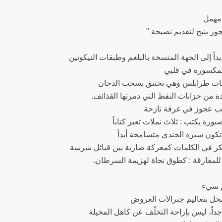
مهمل
" وز ينبح لتقديم نصيحة
داً إلى الجهة المتسخة بالبلغم وطبقات النيكوتين
المكسورة في قلبي
ات طرابلس وهي تختنق بسحب الدخان
دة من خزانات النفط التي دمرتها القذائف
لب عجوز في غرفة نازحة
ورة يكتب : ثلاث نملات تعبر كتاباً
كون سيرة الجندي متسامحة أبداً
كر في الكلمات كمعركة ضارية بين قبائل شرسة
ا للمفارقة : كطوق نجاة لهزيمة السرطان
ق سيء
ل بتعاليم جنرالات العروض
داً، ليس بإزاحة التخلّف عن كاهل المخيلة