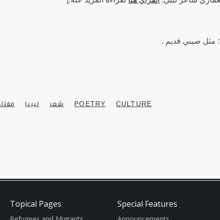
* : مثل صيني قديم
مفتاح
ليبيا
شعر
POETRY
CULTURE
Topical Pages
Special Features
Refugees and Migrants
Announcements