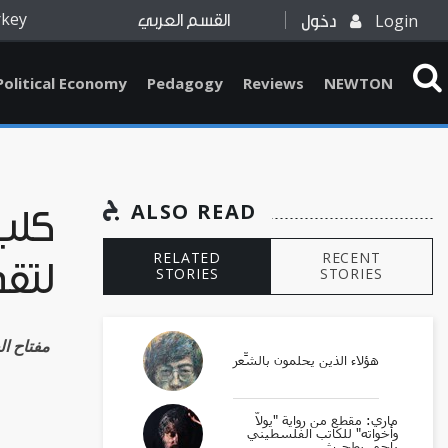
rkey
Login
دخول
القسم العربي
Political Economy
Pedagogy
Reviews
NEWTON
ALSO READ
كلبٌ
RELATED
RECENT
لتقد
STORIES
STORIES
ari مفتاح العماري
هؤلاء الذين يحلمون بالشِّعر
ماري: مقطع من رواية "يولّا
وأخواته" للكاتب الفلسطيني
راجي بطحيش