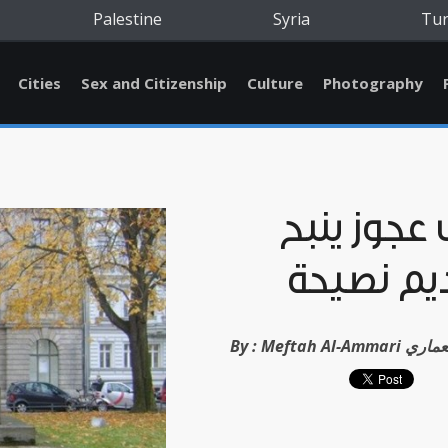
Palestine
Syria
Tu
Cities
Sex and Citizenship
Culture
Photography
 عجوز ينبح
يم نصيحة
By :
Meftah Al-Amm