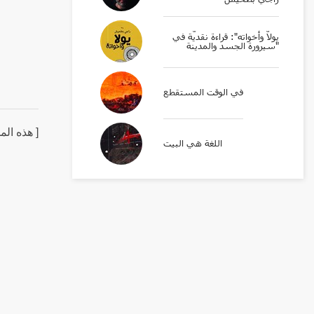
يولّا وأخواته": قراءة نقديّة في
سيرورة الجسد والمدينة"
في الوقت المستقطع
هذه الم.
اللغة هي البيت