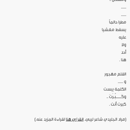
......
......
مطرا حالماً
يسقط مغشيا
عليه
ولا
أحد
هنا .
القلم مهجور
و ......
الكلمة يبست
وكَــــــبُـرْتَ ..
كبرت أنت .
[مراد الجليدي شاعر ليبي.
انقر/ي هنا
لقراءة المزيد عنه.]