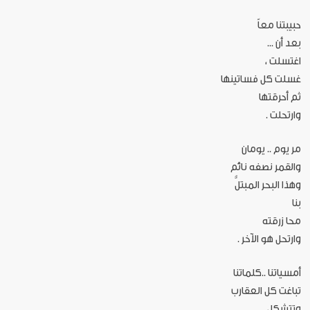
حبيبتنا معاً
بعد أن ...
اغتسلت ،
غسلت كل فساتينها
ثم أحرقتها
وارتحلت .
مر يوم .. يومان
والقمر نصفه نائم
وهذا البحر المبتلُّ
بنا
محا زرقته
وارتحل هو الآخر .
أمسياتنا ..كلماتنا
تباغت كل العقارب
وتتشكل ..