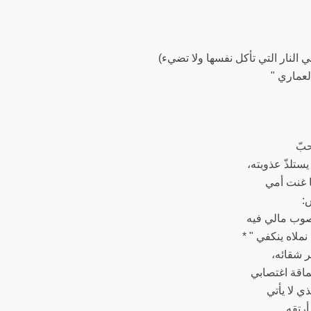
 النار التي تأكل نفسها ولا تضيء)
لعماري "
حبّ
يستلذّ عذوبته،
ا غنت أمي
:
صوب مالي فيه
ملاه ينكفي " *
ير شقائه،
ماقة اغتصابي
ذي لا يأتي
رتقه.