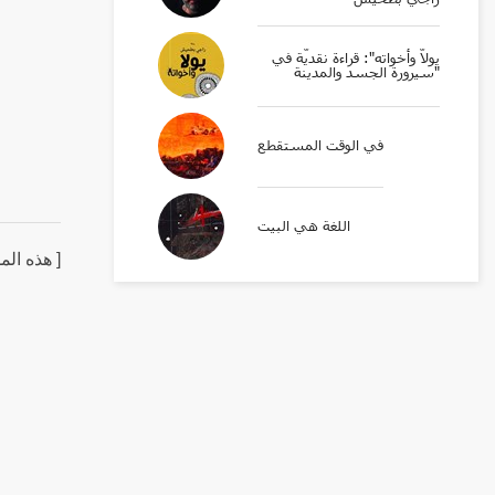
يولّا وأخواته": قراءة نقديّة في
سيرورة الجسد والمدينة"
في الوقت المستقطع
اللغة هي البيت
[ هذه ال