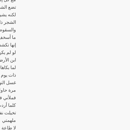
تضع الشم
لكنه يشي
الشجر ذا
والسقوط
ما أسخف
إنها تكش
لو لم يكن
ابن الأر
لما بكاها
ذات يوم
غسل النه
مرة حاو
فملأني فر
كلما أرد
تخيلت نف
ملهمتي
لا طاعة ل