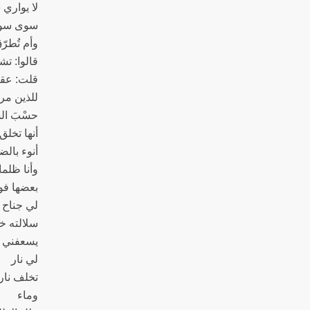
لا يواري
سوى سو
وأم تُطرّ
قالوا: تش
قلت: عقب
للذين مر
حسْبَ ا
أنها تخلق
أنوء بالض
وأنا ظلم
بعضها ف
لي جناح
سلالته خو
يسعفني ك
لي نار
تخلف ناراً
وماء