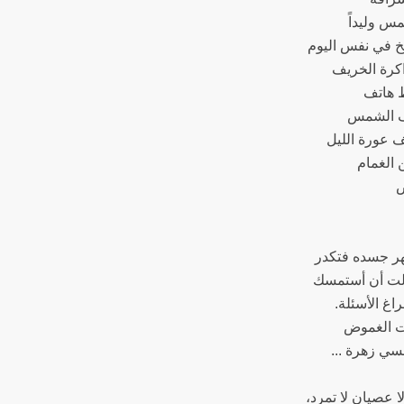
س وليداً
خ في نفس اليوم
كرة الخريف
 هاتف
 الشمس
ف عورة الليل
 الغمام
ض
ر جسده فتكدر
لت أن أستمسك
اغ الأسئلة.
ت الغموض
سي زهرة ...
ا عصيان لا تمرد،