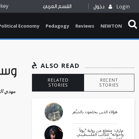
rkey
Login
دخول
القسم العربي
Political Economy
Pedagogy
Reviews
NEWTON
ALSO READ
وسا
RELATED
RECENT
STORIES
STORIES
Mahdi Al-Tmami 
هؤلاء الذين يحلمون بالشِّعر
ماري: مقطع من رواية "يولّا
وأخواته" للكاتب الفلسطيني
راجي بطحيش