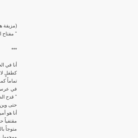
(مزيفة هي
" مفتاح ا
***
أنا في ال
كطفلٍ لا 
تماماً كم
في عرس
" قدح ال
حتى وين ن
أنا هو أم
مقتفياً ح
متوجاً بال
ومجهول أ