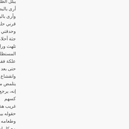
يبلل الظل
أرى بالب
وأرى بال
قرني حلز
وحدقتي 
جثة أحلا
تلهث وراء
المستظلي
علكة فقد
حتى بعد
وانقشاع 
يتلمض ما
إنه، يرجع
كسهم
غريب هذا
حقوله بي
وطعامه ب
مع كل إش