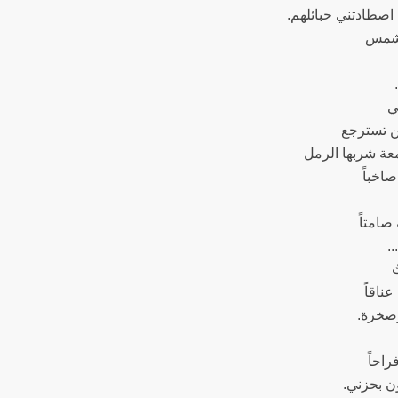
 اصطادتني حبائلهم.
لشمس
ي
ن تسترجع
ة شربها الرمل
 صاخباً
صامتاً
.
ُ
ناقاً
صخرة.
احاً
ون بحزني.