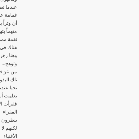
عندما تظ
غمامة عا
أن وتراً 
متهماً بت
نغمة ممن
هناك في 
وهنا زهر
وتوهج... 
من نثرَ 
تلك البذو
تحيا عندم
تعلمت أب
فقرأت ال
الفقراء
ينظرون 
لكنهم لا 
الأغنياء