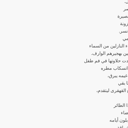
.
صر
بصيرة
ونة
نسر.
مي
 النازلين من السماء
ن بهجيرهم الوارف.
ت حلاوتها في فم طفل
 انسكاب مطره
غيمه يبرق،
 بقي
 القهقرى ليتقدم،
 الطائر
ضاء
لون أيامه
راقة