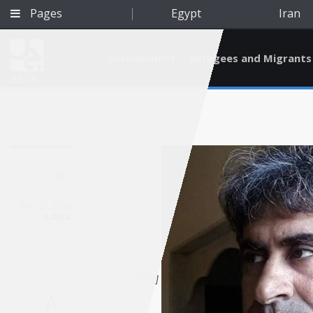
Pages
Egypt
Iran
Environment
Refugees and Migrants
BETA
Feb 25, 2016
Libya
[????
Qatar
A