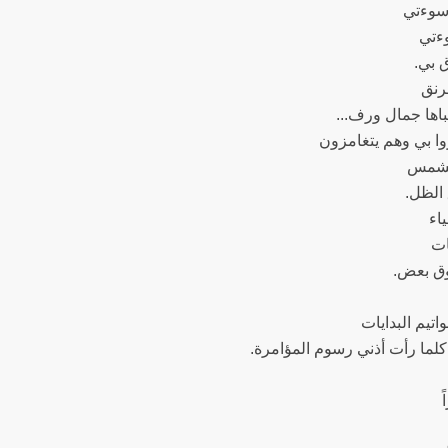
 سوءتي
ءتي
ق بي.
رنق
اها جمال ورف...
وا بي وهم يتغامزون
لشمس
 الظل.
ياء
ات
وق بعض.
اتيم البدايات
لما رأت أذني رسوم المؤامرة.