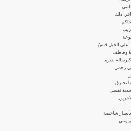
للني
قر، ذلك
يحاكم
هريب
وعة.
أعلى الجبل قبسٌ
ةٌ وقاطف
كبرتقالة نذيرة.
في رحمي
ر
ا تحترق.
جدية نفسي
آخرين.
بأبصار شاخصة
يرونني.