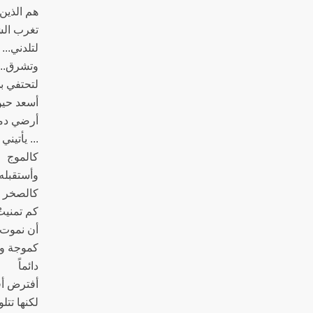
هم الذين
تغرب ا
لتلدني...
وتشرق...
لتحتفي ب
أسعد حي
أرضي دمع
... يأتيني
كالموج
وأستقبله 
كالصخر ..
كم تمنيت
أن نموت ع
كموجة و
دائماً
أفترض أفر
لكنها تتل