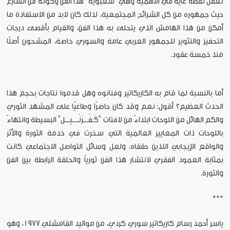
نغفل نقطة غاية في الأهمية وهي "شعبوية" هذا الفن وكونه فن الشارع
حيث جمهوره من كل الشرائح المجتمعية، لذلك كان لابد من الاستفادة ما
أمكن من هذا الهامش الذي يتحلى به هذا الفن، والقيام بأقصى درجات
التحفيز والتثوير للجمهور العربي عامة والسوري خاصة، المشحون أصلًا
منذ خمسة عقود.
أما بالنسبة لما قام به الكاريكاتير وفنانوه وهل قدموا نتاجات بحجم هذا
الحدث العظيم؟ أقول: نعم وقد كان حاضرًا وطاغيًا على المشهد الثوري
والكم الهائل من اللوحات ابتداءً من لافتات "كَـفْـــرَنْــــبِـــل" البسيطة وانتهاءً
باللوحات ذات المعايير العالمية التي سخرت في خدمة الثورة والأثر
والواقع الإيجابي اللذين حققاه. ولعل وسائل التواصل الاجتماعي كانت
بمثابة العمود الفقري لانتشار هذا الفن ثورياً والحلقة الرابطة بين
الفن
والثورة.
***
ياسر أحمد رسام كاريكاتير سوري كردي، من مواليد القامشلي 1977،
وهو