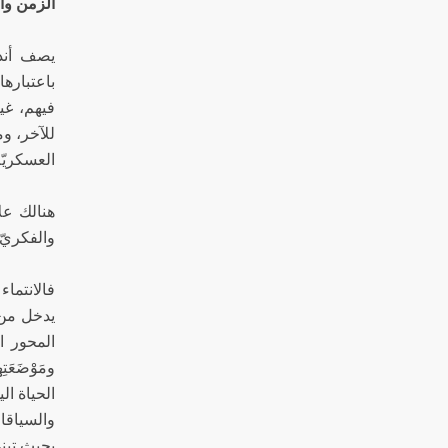
الزمن والأ
فيهم، غي
للآخر، وم
العسكريّة
هنالك عل
والفكريّ.
فالانتما
يدخل من 
المحور ال
ومَوْضَعَ
الحياة ال
والسياقات
بحيث تبني