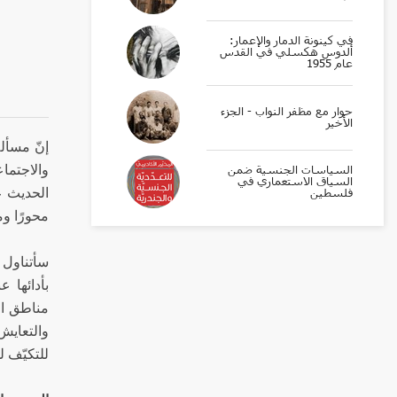
في كينونة الدمار والإعمار:
ألدوس هكسلي في القدس
عام 1955
حوار مع مظفر النواب - الجزء
الأخير
إنّ مسألة 
والاجتما
السياسات الجنسية ضمن
السياق الاستعماري في
الحديث عن
فلسطين
محورًا ومر
بأدائها ع
مناطق الج
والتعايش 
للتكيّف 