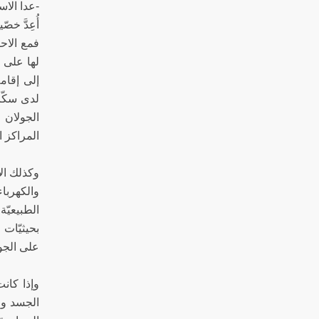
-عدا الاس
أُعِدَّ خص
لها على ا
إلى إقامة
لدى سكّا
الجولان 
المراكز ال
وكذلك الأ
والكهرباء
الطبيعيّة
بحيثيّات 
على الجول
الجسد وا