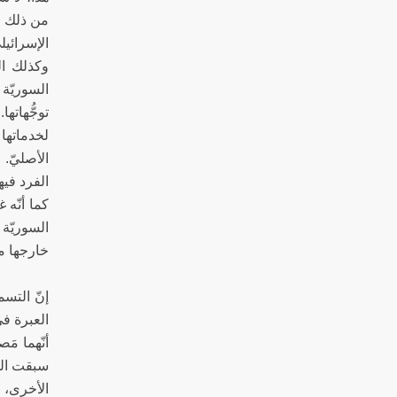
من ذلك ن
الإسرائي
وكذلك ال
السوريّة 
توجُّهات
لخدماتها
الأصليّ. 
الفرد فيها
كما أنّه 
السوريّة 
خارجها مك
إنّ التسم
العبرة في
أنّهما مَ
سبقت اللغ
الأخرى، ح