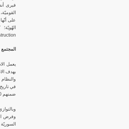
فيرى أند
على أنّها
construction)، والبناء (on
المجتمع ا
يعمل الاس
بهدف الا
ضمنهم 9,000 لاجىء فلسطينيّ، سوى 6,000 نسمة.
وبالتوازي
وفرض الزم
السوريّة