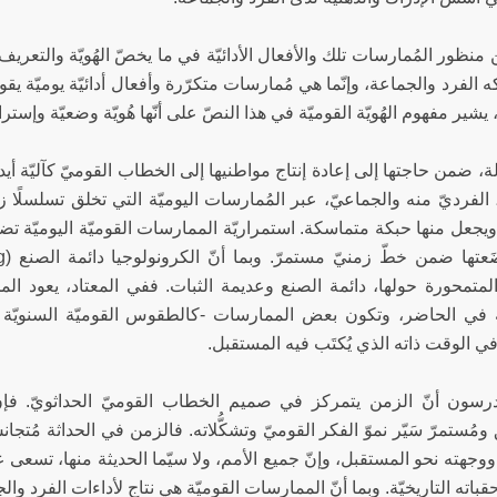
منظور المُمارسات تلك والأفعال الأدائيّة في ما يخصّ الهُويّة والتعريف
كه الفرد والجماعة، وإنّما هي مُمارسات متكرّرة وأفعال أدائيّة يوميّة يق
يشير مفهوم الهُويّة القوميّة في هذا النصّ على أنّها هُويّة وضعيّة وإستراتي
لة، ضمن حاجتها إلى إعادة إنتاج مواطنيها إلى الخطاب القوميّ كآليّة أيد
لفرديّ منه والجماعيّ، عبر المُمارسات اليوميّة التي تخلق تسلسلًا زمن
ويجعل منها حبكة متماسكة. استمراريّة الممارسات القوميّة اليوميّة ت
 المتمحورة حولها، دائمة الصنع وعديمة الثبات. ففي المعتاد، يعود ال
ة في الحاضر، وتكون بعض الممارسات -كالطقوس القوميّة السنويّة و
 الوقت ذاته الذي يُكتَب فيه المستقبل.
درسون أنّ الزمن يتمركز في صميم الخطاب القوميّ الحداثويّ. فإنّ ا
وجهته نحو المستقبل، وإنّ جميع الأمم، ولا سيّما الحديثة منها، تسعى ع