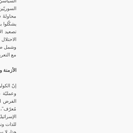
السياسيّ
السوريّين
محاولةَ ف
يشكّلوا بع
تصعيد ال
الاحتلال
وشمل ضمنه
مع التعريف "غير مع
الأزمنة و
إنّ الكول
وعمليّة ع
الفرض ال
مُعرّف"،
الإسرائي
للذات ون
هذا، لا 