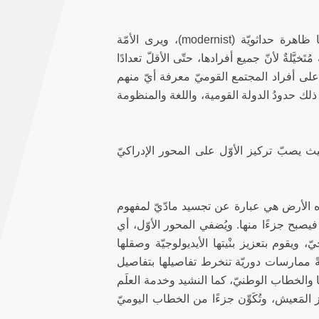
يصف أندرسون، في كتابه "المُجتمعات المُتخيّلة"، فكرة الدولة القوميّة بأنّها ظاهرة حداثويّة (modernist)، ويرى الأمّة
السياسيَّ المتخيَّل (imagined political community). والأمّة مُتَخيَّلةٌ لأنّ جميع أفرادها، حتّى الأقلّ تعدادًا
على أفراد المجتمع القوميّ معرفة أيّ منهم
 ذلك حدودُ الدولة القومية، واللغة والمنظومة
يث يصبّ تركيز الأوّل على المحور الإدراكيّ
ذه الأرض هي عبارة عن تجسيد مادّيّ لمفهوم
صبح جزءًا منها. ويُضفي المحور الأوّل، أي
ّ، ويقوم بتعزيز بنْيتها الأيديولوجيّة وصقلها
مّةً ممارسات دوريّة تنخرط تفاصيلها بتفاصيل
ها والخطاب الوطنيّ، كما النشيد وخدمة العلَم
 المَعيش، وتُكَوِّن جزءًا من الخطاب اليوميّ