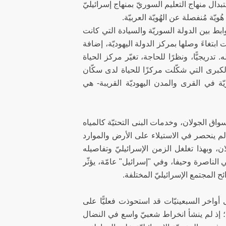
دال منهاج التعليم السوريّ بمنهاج إسرائيليّ
هُويّة مُنفصلة عن الهُويّة العربيّة.
كّكت الروابط بين الدولة السوريّة والسيادة التي كانت
تغاءَ وصلها بمركز الدولة اليهوديّة، إضافة
تدريجيًّا، ونظرًا للحاجة، تغيّر مركز الحياة
لكبرى التي شكّلت مركزًا للحياة لدى سكّان
ّة في القرى والمدن اليهوديّة القريبة- هي
سواق الجولان، وخدمات البنى التحتيّة كالمياه
ال لم ينحصر في الاستيلاء على الأرض والموارد
ن، وبهذا تغلغل الزمن الإسرائيليّ وتفاصيله
الناصرة وحيفا، وفي "إسرائيل" عامّة، يؤثّر
 المجتمع الإسرائيليّ المختلفة.
لمرحلة الأولى للاحتلال الإسرائيليّ في الجولان منذ عام 1967 حتّى أواخر السبعينيّات قد استحوذت فعليًّا على
ا؛ إذ لم ينشأ انخراط شعبيّ واسع في النضال