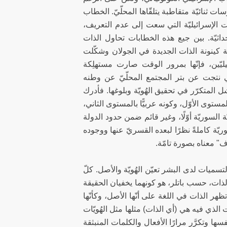
نائيّة متقاطبة يتلقّاها المحلّيّ. الخطاب
ات الإسرائيليّة التي سعت إلى عدم التعريف،
اثيّة. بين جيع هذه الخطابات تحاول الذات
ّة كينونة الذات الجديدة في الجولان وشكّلت
يليّين، فإنّها بمرور الوقت صارت مستهلِكة
لتي نتجت عن بتر المجتمع المحلّيّ عن وطنه
 المتكرّر في تحقيق الهُويّة وبلوغها. فأدرك
المستوى الأوّل، وكونه عربيًّا بالمستوى الثاني،
ة السوريّة أوّلًا، وغير قائم ضمن حدود الدولة
وريّة كاملةً نظرًا لبعده القسريّ عنها ووجوده
ّف" معناه بصورة تامّة.
سميات لدى البشر تعيّن الهُويّة والأصل. كلّ
الذات، حسب باتلر، هو كونهما يخفيان الحقيقة
تظهر الذات في اللغة على أنّها الأصل، وكأنّها
 الذي فيه هي (أي الذات) مثلها مثل الهُويّات
ها وتكرَّر مرارًا الأفعال والكلمات المنبثقة