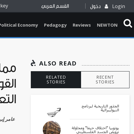
rkey
Login
دخول
القسم العربي
Political Economy
Pedagogy
Reviews
NEWTON
ALSO READ
ممار
RELATED
RECENT
القو
STORIES
STORIES
التع
الجذور التاريخية لبرنامج
النيوليبرالية
Aamer Ibraheem عا
يوتوبيا "اختلاف حيفا" ومحاولة
ترويض الجسد الفلسطيني