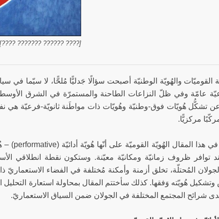
[???? ?????? ??????? ????]
القوميّات والهُويّة الوطنيّة أصبحت سؤالًا جَدليًّا مُلحًّا، لا سيّما في سيا
عيّة عامّة وفي ظلّ النزاعات الطاحنة والمستمرّة في الشرق الأو
 تشكُّل هُويّات فوق-وطنيّة وهُويّات ذات مواطَنة ثانويّة-فرعيّة هي نفس
كّبًا مركزيًّا.
سأتناول في ه
ند توافر ظروف زمانيّة ومكانيّة معيّنة. وستكون نقطة انطلاقي الأساسي
ولان المُحتلّة، تخلق أزمنة وأمكنة مُختلفة في الفضاء الاستعماريّ ذاته
وتشكيل هُويّته وَفقها. كذلك سأختتم المقال بمحاولة استعارة التحليل الكوير
لدى شرائح المجتمع المختلفة في الجولان ضمن السياق الاستعماريّ.