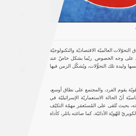
Saudi
A
Arabia
Syria
Tunisia
ق التحوّلات العالميّة الاقتصاديّة والتكنولوجيّة
سط على وجه الخصوص. ربّما بشكل خاصّ عند
Turkey
ها وليدة تلك التحوُّلات، ويُشكّل الزمن فيها
Yemen
ذا المقال الهُويّة القوميّة على أنّها هُويّة أدائيّة (performative) – هُويّة يقوم الفرد، والمجتمع على نطاق أوسع،
Maghreb
ّة أنّ الحالة الاستعماريّة الإسرائيليّة في
، بحيث تُلقى على المُستَعمَر مهمّة التكيّف
يّ للهُويّة الأدائيّة، كما صاغته باتلر، كأداة