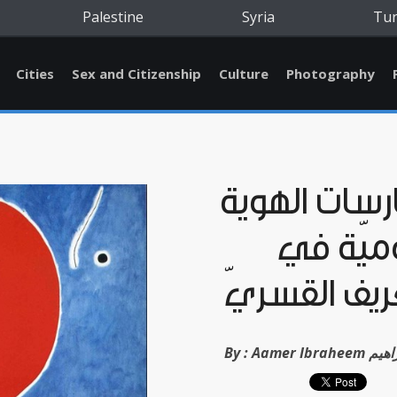
Palestine
Syria
Tu
Cities
Sex and Citizenship
Culture
Photography
سات الهُويّة
ميّة في
ريف القسريّ
مر إبراهيم
By :