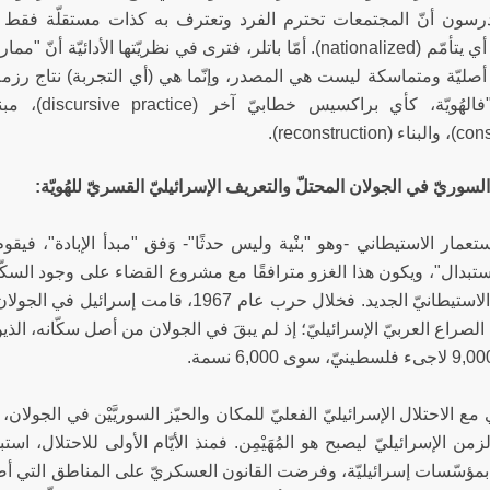
رسون أنّ المجتمعات تحترم الفرد وتعترف به كذات مستقلّة فقط عن
القوميّة، أي يتأمّم (nationalized). أمّا باتلر، فترى في نظريّتها ال
 أصليّة ومتماسكة ليست هي المصدر، وإنّما هي (أي التجربة) نتاج رزمة 
reconstructi).
لسوريّ في الجولان المحتلّ والتعريف الإسرائيليّ القسريّ للهُويّة:
تعمار الاستيطاني -وهو "بنْية وليس حدثًا"- وَفق "مبدأ الإبادة"، فيقوم 
ستبدال"، ويكون هذا الغزو مترافقًا مع مشروع القضاء على وجود السكّا
والنظام الاستيطانيّ الجديد. فخلال حرب عام 67
 مع الاحتلال الإسرائيليّ الفعليّ للمكان والحيّز السوريَّيْن في الجول
ن الإسرائيليّ ليصبح هو المُهَيْمِن. فمنذ الأيّام الأولى للاحتلال، اس
 بمؤسّسات إسرائيليّة، وفرضت القانون العسكريّ على المناطق التي أص