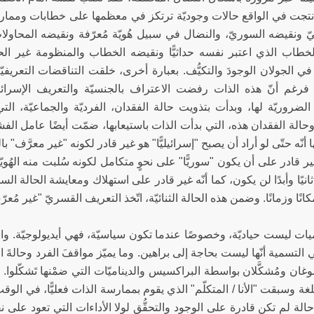
تجت في الواقع حالات وجوديّة ترتكز في معظمها على خطابات وممارسات ث
ليّ ونقيضه السوريّ، والنضال في سبيل هُويّة مُعرّفة ونقيضه المحاول
خطاب الذي اعتبر نفسه حداثيًّا ونقيضه الخطاب والمنظومة غير الحد
في الجولان الوجودَ والتكيُّف. بعبارة أخرى، خلقت التناقضات التعريفي
ها. فرغم أنّ هذه الذات رفضت الاعتراف بالجنسيّة والتعريف الإسرائ
 الضروريّة لها، وبدأت بتذويت حالة الفقدان، الفرديّة والجماعيّة، ا
وحالة الفقدان هذه، التي بدأت الذات باستيعابها، ضمّت أيضًا عامل الفشل
 أنّه حتّى لو أراد أن يصبح "إسرائيليًّا" هو غير قادر لكونه "غير معرَّف" ب
غير قادر على أن يكون "سوريًّا" على نحوٍ متكامل لكونه سُلبت منه الهُويّ
ثانيًا وأبدًا لن يكون، كما أنّه غير قادر على استهلاك ومعايشة الحالة الس
انًا وزمانًا. وضمن هذه الحالة الثنائيّة، اتّخذ التعريف القسريّ "غير مُعر
يات ليست حياديّة، وخصوصًا عندما تكون سياسيّة، فهي أيديولوجيّة. والت
 التسمية أنّها ليست بحاجة إلى براهين. وما يميّز مواقفَ الفرد وحالةَ 
صوغان ومُشكَّلان بواسطة البراكسيس والديناميّات التي ضمْنها تَشكّلوا. 
ة وسبقت "الأنا / المتكلّم" الذي يقوم بممارسة الذات فعليًّا، في الوقت
الة لم تكن قادرة على الوجود والتحقُّق لولا الأداءات التي تعود على نفس