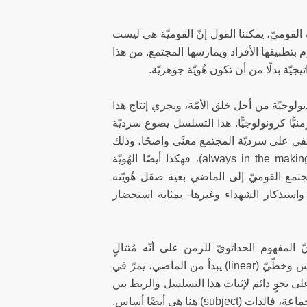
 القوميّ، يمكننا القول إنّ القوميّة هي ليست
وم بتطبيقها الأفراد ويمارسها المجتمع. من هذا
جيّة بدلًا من أن تكون هُويّة جوهريّة.
يولوجيّة من أجل خلق الأمّة، ويجري إنتاج هذا
يًّا كرونولوجيًّا. هذا التسلسل يصوغ سرديّة
ضفي على سرديّة المجتمع معنًى واضحًا، وذلك
عَبْر مَوْضَعتها ضمن خطّ زمنيّ مستمرّ. وبما أنّ الكرونولوجيا دائمة الصنع (always in the making)، فهكذا أيضًا الهُويّة
مجتمع القوميّ إلى الماضي بغية صقل هُويّته
استذكار الشهداء وغيرها- بمثابة استحضار
لمفهوم الحداثويّ للزمن على أنّه مُتتالٍ
ومُتناسق ومُستمرّ سَيّر نموّ الفكر القوميّ وتشكُّلاته. فالزمن في الحداثة مُتجانس وخطّيّ (linear) يبدأ من الماضي، يمرّ في
لى نحوٍ دائم لإثبات هذا التسلسل والربط بين
أزمنته وحقباته التاريخيّة. وبما أنّ الممارسات القوميّة هي نتاج لأداءات الفرد والجماعة، فالذات (subject) هنا هي أيضًا أساس.