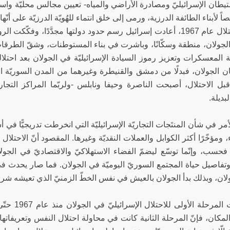
تيطان الإسرائيليّ ومصادرة الأراضي والمياه- تعيين مجالس محلّيّة واستب
ّيصاً لأبناء الطائفة الدرزية، ورمى إلى خلق انتماء للهُويّة الدرزيّة على أنّها 
فمع الاحتلال عام 1967، أعادت إسرائيل رسم حدود دولتها مجدَّدًا، وف
لجولان، منطقة وسكّانًا، وباشرت في بناء المستوطنات، وشقّ الطرقات اب
 المعسكرات وتعزيز رموز السيادة الإسرائيليّة في الجولان بعد احتلاله. 
ن الجولان، فبدلًا من دمشق والقنيطرة وغيرهما من المدن السوريّة ا
قبل الاحتلال، أصبحت الناصرة وحيفا ونابلس -ولربّما المراكز التجاري
بديلة.
مر في شأن المنتَجات التجاريّة الإسرائيليّة التي انخرطت تدريجيًّا في أ
، ومؤخّرًا أكثر الكوابل والعملات النقديّة وغيرها. المقصود أنّ الاحتل
 فحسب، وإنّما توسّع ليضمّ الفضاء الاستهلاكيّ والاقتصاديّ في الجولا
وتفاصيل حياة المجتمع السوريّ اليوميّة في الجولان. فما صار يحدث في 
ان، وبذلك بدأ الجولان بالعيش في نفس الخطّ الزمنيّ الذي تعيشه شرائح
وإذا كانت ا
لمكان، فإنّ المرحلة الثانية كانت في محاولة احتلال النفس وتعريفاته