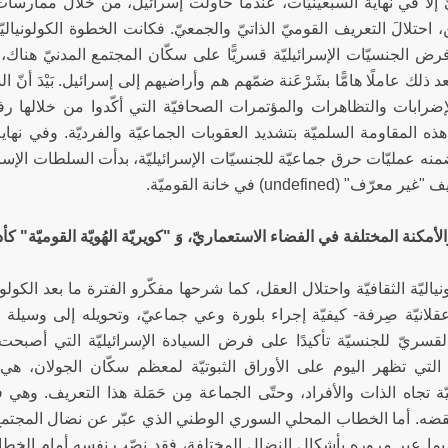
 إلّا في نهاية السبعينيّات، عندما حاولت إسرائيل، من خلال ممارسات
، احتلالَ التعريف القوميّ الذاتيّ والجمعيّ. فكانت الخطوة الكولونيالي
رض الجنسيّات الإسرائيليّة قسريًّا على سكّان المجتمع المدنيّ هناك، 
د ذلك عاملًا هامًّا بشَرْعَنة ضمّهم هم وأراضيهم إلى إسرائيل. بَيْدَ أنّ ا
إضرابات والتظاهرات والمؤتمرات الصحافيّة التي أكّدوا من خلالها ر
 هذه المقاومة السلميّة بتشديد العقوبات الجماعيّة والفرديّة. وفي ن
 عمليّات حرق جماعيّة للجنسيّات الإسرائيليّة، بدأت السلطات الإسرائي
رّف" (undefined) في خانة القوميّة.
الأمكنة المختلفة في الفضاء الاستعماريّ، وَ "كويريّة الهُويّة القوميّة" كأ
ونياليّة الثقافيّة واحتلال العقل، كما شرحها مفكّرو الفترة ما بعد الك
قلانيّة صِرفة- كيفيّة إجراء بلورة وعي جماعيّ، وتحويله إلى وسيلة لل
قسريّ للجنسيّة تأكيدًا على فرض السيادة الإسرائيليّة التي أصبحت 
 التي تظهر اليوم على الأوراق الثبوتيّة لمعظم سكّان الجولان، ه
ليّة تجاه الذات والأفراد، وحتّى الجماعة مِن حَمَلة هذا التعريف. و
قضه. أما الخطاب المحلي السوري الوطني الذي عبّر عن نضال المجتمع 
سيما عبر مروره بأشكال النضال المختلفة، فقد نصّب نفسه أمام الخطا