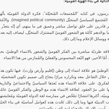
دائيّة في بناء الهُويّة القوميّة:
باعتبارها المُجتمعَ 
ر قادرين على خلق تواصل مباشر وعميق في ما بينهم، أي إنّه يتعذّر 
ا يوحّدهم كأمّة هو الشعور القوميّ المشترَك المتخيَّل، ليضاف إليه بعد
 ووسائل الإعلام وما إلى ذلك.
اقة طرديّة مباشرة بين الفكر القوميّ والشعور بالانتماء الوطنيّ، بح
 أمّا الأخير، فهو البُعد المحسوس والفعليّ والمُمارَس من هذا الانتماء.
ء الوطنيّ هو علاقة انتماء إلى وطن (إقليم وأرض وإرث)، فيها تكون ه
خلال التفاعل معه وتكراره مرارًا بنجاح إلى صميم تكوين الشخصيّة في
فكريّ، على علاقة الانتماء هذه بُعدَها السياسيَّ والاجتماعيّ والتاريخي
تِها على مرّ العقود. لعلاقة الانتماء هذه مع الوطن والفكر القوميّ عا
يوميّة، أكثرها انتشارًا تتلخّص في ممارسة لغة الدولة القوميّة ومُعايشت
 الدينيّة فيها وما إلى ذلك. تَحْدث هذه كعوامل أساسيّة في بناء الحيّز
 أسس الإدراك والذهنيّة لدى الفرد والجماعة.