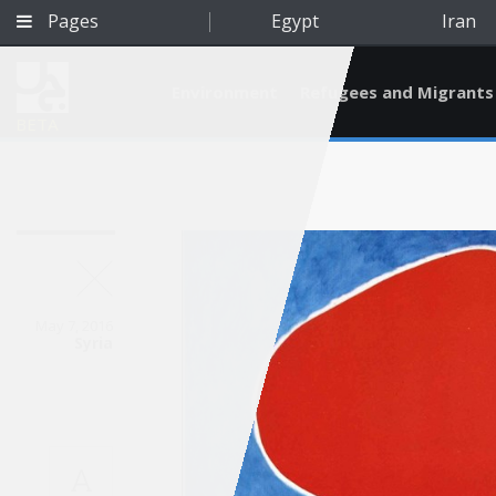
Pages
Egypt
Iran
Environment
Refugees and Migrants
BETA
May 7, 2016
Syria
Qatar
A