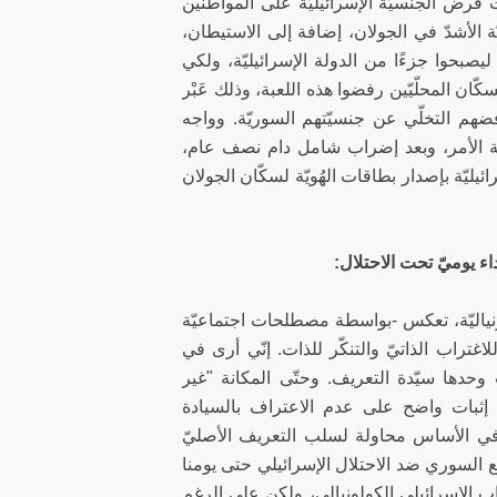
 فرض الجنسيّة الإسرائيليّة على المواطنين
ّة الأشدّ في الجولان، إضافة إلى الاستيطان،
ليصبحوا جزءًا من الدولة الإسرائيليّة، ولكي
لسكّان المحلّيّين رفضوا هذه اللعبة، وذلك عَبْر
فضهم التخلّي عن جنسيّتهم السوريّة. وواجه
هاية الأمر، وبعد إضراب شامل دام نصف عام،
ليّة بإصدار بطاقات الهُويّة لسكّان الجولان
داء يوميّ تحت الاحتلال:
ولونياليّة، تعكس -بواسطة مصطلحات اجتماعيّة
اغتراب الذاتيّ والتنكّر للذات. إنّي أرى في
وحدها سيّدة التعريف. وحتّى المكانة "غير
ي إثبات واضح على عدم الاعتراف بالسيادة
هي في الأساس محاولة لسلب التعريف الأصليّ
السوري ضد الاحتلال الإسرائيلي حتى يومنا
ب الإسرائيلي الكولونيالي، ولكن على الرغم