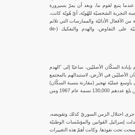
دما يتبع لقوم ما، وبعد أن يمرّ بسيرورة
أدائيّة أنّ "ممارسة التجربة الشخصيّة للهُويّة، أيّ هُويّة كانت،
من الأفعال الأدائيّة والممارسات التي تلائم
الهُويّة؛ "فالهُويّة، كأي براكسيس خطابيّ آخر (discursive practice)، مبنيّة على التفاوض، والهدم والتفكيك (de-
بإبادة السكّان الأصليّين، ساعيًا إلى "الهدم
ن الأصليّين في الأرض، لاستبدالهم بالمجتمع
19، قامت إسرائيل في الجولان بأوسع عمليّة تهجير (مقارنة بنسبة السكّان)
في تاريخ الصراع العربيّ الإسرائيليّ؛ إذ لم يبقَ في الجولان من أصل سكّانه، الذين بلغ عددهم 130,000 نسمة عام 1967 ومن
ان، جرى احتلال الزمن السوريّ كذلك وتقويضه،
تبدلت إسرائيل القوانين والمؤسّسات الوطنيّة
بحت تحت نفوذها. وكانت أهمّ هذه التغييرات