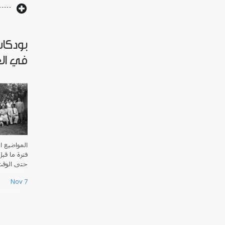
بودكاس
في ال
المواضيع ا
فترة ما قب
حتى الوقت
Nov 7