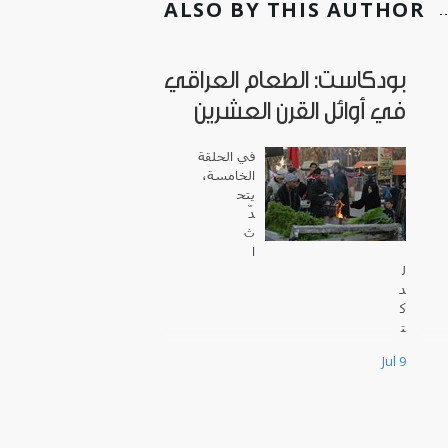
ALSO BY THIS AUTHOR
بودكاست: الطعام العراقي
في أوائل القرن العشرين
في الحلقة
الخامسة،
يتح
دّ
ث
ا
ل
د
ك
ت
و
Jul 9
ر
س
ا
م
ي