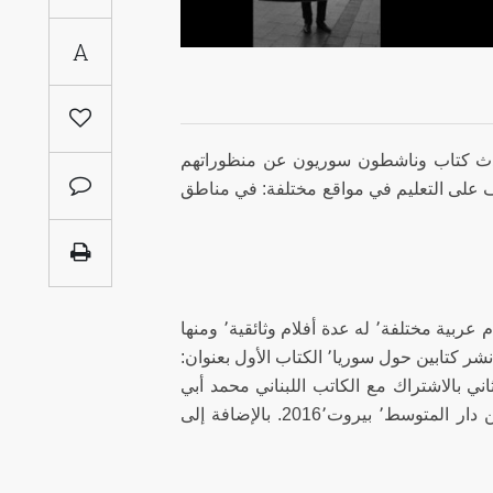
Saudi
A
Arabia
Syria
دث كتاب وناشطون سوريون عن منظوراتهم
Tunisia
 على التعليم في مواقع مختلفة: في مناطق
Turkey
Yemen
كاتب وصحفي سوري٬ له العديد من التحقيقات الصحفية نشرت في وسائل اعلام عربية مختلفة٬ له عدة أفلام وثائقية٬ ومنها
Maghreb
فيلم "حكايات من شرق العاصمة" وعرض على قناة العربية في عام ٬2014 كما نشر كتابين حول سوريا٬ الكتاب الأول بعنوان:
رة“٬ الصادر عن دار الريس٬ بيرو٬ 2015 والكتاب الثاني بالاشتراك مع الكاتب اللبناني محمد أبي
سمرا٬ بعنوان: "مآسي حلب الثورة المغدورة ورسائل المحاصرين"٬ الصادر عن دار المتوسط٬ بيروت2016٬. بالإضافة إلى