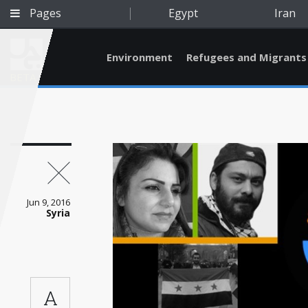
Pages
Egypt
Iran
Environment
Refugees and Migrants
BETA
Jun 9, 2016
Syria
Qatar
A