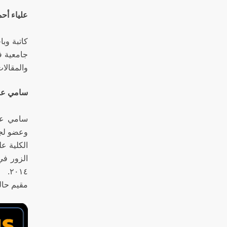
علياء أحم
كاتبة وب
جامعية ف
والمقالات
سامي عبد
سامي عبد
الزور في
٢٠١٤.
مقيم حال