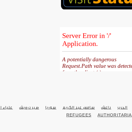
الحرب
داعش
سامي عبد الكريم
سوريا
صبر درويش
علياء ا
REFUGEES
AUTHORITARIA