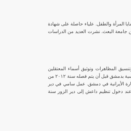
ايا المرأة والطفل. علياء حاصلة على شهادة
ن جامعة البعث. نشرت العديد من الدراسات
سيق المظاهرات وتوثيق أسماء المعتقلين
وعضو لجان التنسيق المحلية في سوريا كان طالبا جامعا في كلية العلوم السياسية بدمشق قبل أن يتم فصله سنة ٢٠١٢ من
عتصام سلمي أمام السفارة الأيرانية في دمشق. عمل سامي في دير
ا عند دخول تنظيم داعش إلى دير الزور سنة