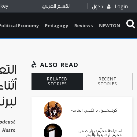
rkey
Login
دخول
القسم العربي
Political Economy
Pedagogy
Reviews
NEWTON
ALSO READ
التع
RELATED
RECENT
أثنا
STORIES
STORIES
لبرن
كونيتشيوا، يا نكبتي الخاصة
Hosts
استراحة مخيّم: روايات من
مخيم الرشيدية والبحر