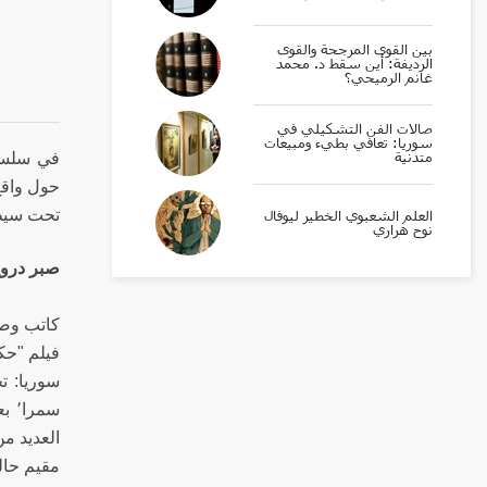
بين القوى المرجحة والقوى
الرديفة: أين سقط د. محمد
غانم الرميحي؟
صالات الفن التشكيلي في
سوريا: تعافي بطيء ومبيعات
متدنية
في سلسلة
حول واقع
تحت سيط
العلم الشعبوي الخطير ليوفال
نوح هراري
صبر درو
العديد من
مقيم حال