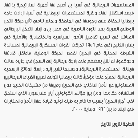
المستعمرات البريطانية في آسيا. بل أصبح لها أهمية استراتيجية بذاتها.
فبعد استقلال الهند وبقية المستعمرات البريطانية في آسيا، ازدادت حاجة
بريطانيا للحفاظ على وجودها في المنطقة ولمنع تنامي تأثير حركة التحرر
الوطني العربية بعد الثّورة الناصريّة في مصر. بل و ازداد التدخّل البريطاني
المباشر في تسيير تفاصيل الأمور السياسية والاقتصادية والأمنية في
بلدان الخليج (في عام 1956 تحركت القوّات العسكريّة البريطانية لمساندة
الشرطة المحلّيّة في البحرين لقمع الحركة الوطنيّة، فاعتقل قادتها
وحوكموا، ثمّ نُقل بعضهم على بارجة بريطانية إلى السجن في جزيرة سانت
هيلانة، المستعمرة البريطانية). وحسبما تشير إليه دراسة الوثائق الرسمية
البريطانية المفرَج عنها مؤخراً، كانت بريطانيا تتولى تعيين الضباط البريطانيين
المسئولين عن الأمن الداخلي في البحرين وغيرها من مشيخات الخليج دون
استشارة حكّامها. ومن بين هؤلاء الكولونيل أيان هندرسون، الذي استحق
لقب "جزّار البحرين" بسبب ما قام به طيلة تولِّيه قيادة جهاز الأمن والمخابرات
في البلاد ما بين 1966 وبداية 2000.
الحاجة لتزوير التاريخ