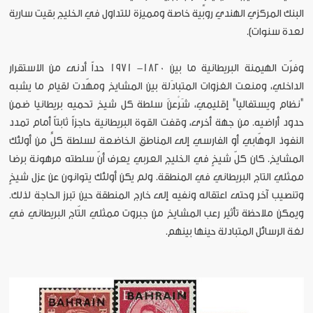
البنك المركزي الهندي روبِّية خاصة ومميزة للتداول في الخليج بقيت سارية
لعدة سنوات).
وفرّت الهيمنة البريطانية ما بين 1820- 1971 حداً أدنى من الاستقرار
الداخلي، ومنعت الغزوات المتبادَلة بين المشايخ ومهّدت لقيام ما يشبه
"نظام ويستفاليا" إقليمي، شَرْعنَ سلطة كل شيخ تحميه بريطانيا ضمن
حدود أراضيه. من جهة أخرى، وقفت القوة البريطانية حاجزاً ثابتاً أمام تمدد
النفوذ الوهّابي أو الفارسي إلى المناطق الخاضعة لسلطة كلٍّ من أولئك
المشايخ. كان كلّ شيخٍ في الخليج العربي يعرف أنّ سلطته مرهونة برضا
ممثلي التاج البريطاني في المنطقة. ولم يكن أولئك يتوانون عن عزل شيخٍ
وتنصيب آخر وحتى اعتقاله ونفيه إلى خارج المنطقة حين تبرز الحاجة لذلك.
ويمكن ملاحظة تأثير رعب المشايخ من جبروت ممثلي التّاج البريطاني في
لغة الرسائل المتبادلة حينها بينهم.