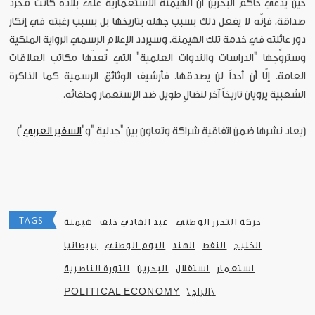
حين يَدّعي حاكم البحرين أن الهيمنة الاستعمارية على بلاده كانت مجرّد
صداقة، فإنّه لا يفعل ذلك بسبب جهله بتاريخها بل بسبب رغبته في إنكار
دور عائلته في خدمة تلك الهيمنة. وسيردد الإعلام الرسمي الرواية الملكية
وستروِّجها "الدراسات والندوات العلمية" التي تُعدّها مكاتب العلاقات
العامة. إلّا أن أحداً لن يصدقها. فأرشيف الوثائق الرسمية كما الذاكرة
الشعبية يرويان تاريخاً آخر لنضالٍ طويل ضد الإستعمار وحلفائه.
[يعاد نشرها ضمن اتفاقية شراكة وتعاون بين "جدلية "و"
السفير العربي
"]
TAGS
حركة التحرر الوطني
عبد الهادي خلف
هيمنة
الخليج
النفط
الهند
اليوم الوطني
بريطانيا
استعمار
استقلال
البحرين
التورة الناصرية
\الراج\
POLITICAL ECONOMY