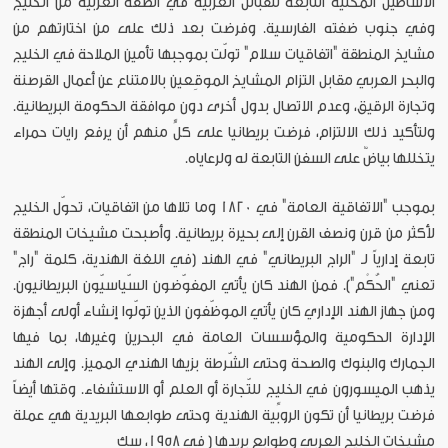
الأساطيل المحلية التابعة للقبائل العربية في الضفة العربية من الخليج
وفي جنوب ضفته الفارسية. وفرضت بعد ذلك على من اختارتهم من
مشايخ المنطقة "اتفاقيات سلام" تولّت بموجبها تأمين الملاحة في الخليج
والبحر العربي مقابل التزام المشايخ الموقِعين بالامتناع عن أعمال القرصنة
وتجارة الرقيق، وعدم الاتصال بدول أخرى دون موافقة الحكومة البريطانية.
ولتأكيد ذلك الالتزام، فرضت بريطانيا على كلٍّ منهم أن يرفع رايات حمراء
يتخللها بياضٌ على السفن التابعة له ولرعاياه.
بموجب "الاتفاقية العامة" في 1820 وما تلاها من اتفاقيات، تحوّل الخليج
لأكثر من قرن ونصف القرن إلى بحيرة بريطانية. وأصبحت مشيخات المنطقة
تابعة إدارياً لـ "الراج البريطاني" في الهند (في اللغة الهندية، كلمة "راج"
تعني "الحُكْم"). فمن الهند كان يأتي المفوّضون السّياسيّون البريطانيون.
ومن جهاز الهند الإداري كان يأتي الموظّفون الذين تولّوا إنشاء أولى أجهزة
الإدارة الحكومية والمؤسسات العامة في البحرين وغيرها، بما فيها
الجمارك والبنوك والصحة وحتى الشّرطة بزيها الهندي المميز. وإلى الهند
يذهب الميسورون في الخليج للتّجارة أو العلم أو الاستشفاء. وقتها أيضاً
فرضت بريطانيا أن تكون الروبِّية الهندية وحتى طوابعها البريدية هي عملة
مشيخات الخليج العربي وطوابع بريدها ( في 1958، سك