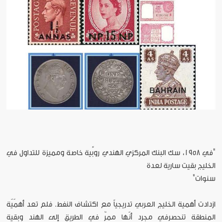
"في 1958، سك البنك المركزي الهندي روبِّية خاصة ومميزة للتداول في
الخليج بقيت سارية لعدة
سنوات"
ازدادت أهمية الخليج العربي تدريجياً مع اكتشاف النفط. فلم تعد أهمّيّة
المنطقة تنحصرفي مجرد أنّها ممرٌ في الطريق إلى الهند وبقية