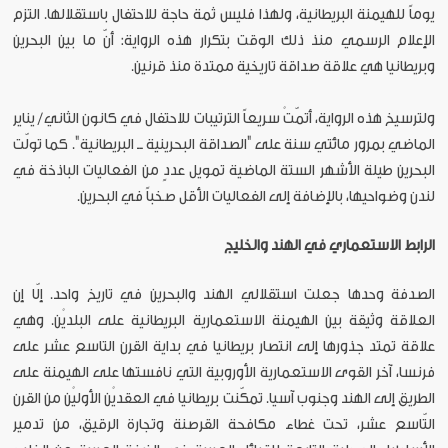
يوماً للهيمنة البريطانية، ولهذا فليس ثمة حاجة للاحتفال باستقلالها. التزم
الإعلام الرسمي منذ ذلك الوقت بتكرار هذه الرواية: أنّ ما بين البحرين
وبريطانيا هي علاقة صداقة تاريخية ممتدة منذ قرنين.
ولترسيخ هذه الرواية، أتمّتْ سريعاً الترتيبات للاحتفال في كانون الثاني/ يناير
الماضي بمرور مائتي سنة على "الصداقة البحرينية ــ البريطانية". كما تولّت
البحرين طيلة الأشهر الستة الماضية تمويل عددٍ من الفعاليات الباذخة في
لندن وضواحيها، بالإضافة إلى الفعاليات الأقل صخباً في البحرين.
الرابط الاستعماري في الهند والخليج
الصدفة وحدها جعلت استقلالي الهند والبحرين في تاريخ واحد. إلّا إن
العلاقة وثيقة بين الهيمنة الاستعمارية البريطانية على البلديْن. وهي
علاقة تمتد جذورها إلى انتصار بريطانيا في بداية القرن التاسع عشر على
فرنسا، آخر القوى الاستعمارية الأوروبية التي نافستها على الهيمنة على
الطريق إلى الهند وجنوب آسيا. تمكّنت بريطانيا في العقديْن الأوليْن من القرن
التّاسع عشر، تحت غطاء مكافحة القرصنة وتجارة الرقيق، من تدمير