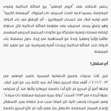
يختصر الاختلاف على "اليوم الوطني" بين العائلة الحاكمة وقوى
المعارضة، حسبما لاحظ الباحث البحريني نادر المتروك، "المعضلة الكبيرة"
التي تواجه البلاد منذ انسحاب البريطانيين - أي الإخفاق في بناء الدولة.
وهو إخفاقٌ يستند استمراره على مقاومة العائلة الحاكمة لكل محاولة
لإقامة مساحات وطنية مشتركة بين مكونات المجتمع البحريني المنقسم
طائفياً وإثنياً وطبقياً. وبدلاً من المساهمة في إيجاد حلول لمعضلة بناء
الدولة، تتخذ العائلة الحاكمة إجراءات أمنية وسياسية تزيد من تعقيد تلك
المعضلة.
أي استقلال؟
قبل ثلاث سنوات، وضمن الاحتفالية الرسمية بالعيد الوطني في
16/12/2013، ألقى ملك البحرين خطاباً أعاد فيه كتابة جزء من تاريخ البلاد.
وقتها أعلن أنّ البحرين لم تكن أبداً خاضعة لبريطانيا وأنها منذ أن استولى
عليها أجداده في 1783 أصبحت "دولة عربية مسلمة مستقلة ذات سيادة".
وفي تصريحات وخطبٍ تالية، كرر الملك سبب عدم احتفاله بعيد الاستقلال
(وعدم السماح للمعارضة بالاحتفال به). ففي رأيه، لم تكن البحرين خاضعة