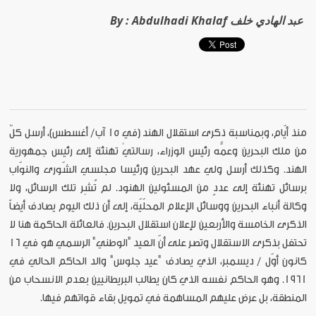
Abdulhadi Khalaf عبد الهادي خلف
By :
منذ أيّام، وبمناسبة ذكرى استقلال الهند (في 15 آب/ أغسطس)، أرسل كلٌ
من ملك البحرين وعمُّه رئيس الوزراء، رسالتيْ تهنئة إلى رئيس جمهورية
الهند. وكذلك أرسل ولي عهد البحرين ورئيسا مجلسي الشّورى والنوّاب
برسائل تهنئة إلى عددٍ من المسئولين الهنود. لم تُشِر تلك الرسائل، ولا
وكالة أنباء البحرين ووسائل الإعلام المحلّيّة، إلى أن ذلك اليوم يصادف أيضاً
الذكرى الخامسة والأربعين لإعلان استقلال البحرين. فالعائلة الحاكمة هنا لا
تحتفل بذكرى الاستقلال وتصر على أنّ العيد "الوطني" الرسمي هو في 16
كانون أوّل / ديسمبر، الذي يصادف "عيد جلوس" والد الحاكم الحالي في
1961. وهو الحاكم نفسه الذي كان يطالب البريطانيين بعدم الانسحاب من
المنطقة، بل عرض عليهم المساهمة في تمويل بقاء قواتهم فيها.