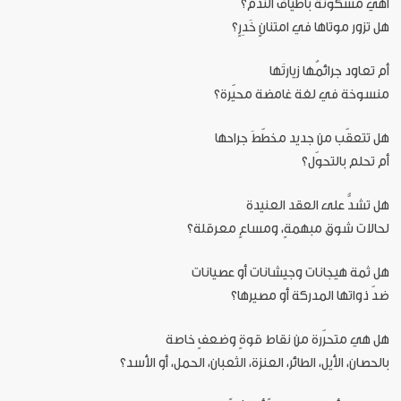
أهي مسكونةٌ بأطياف الندم؟
هل تزور موتاها في امتنانٍ خَدِرٍ؟
أم تعاود جرائمُها زيارتَها
منسوخة في لغة غامضة محيّرة؟
هل تتعقّب من جديد مخطّطَ جراحها
أم تحلم بالتحوّل؟
هل تشدُّ على العقد العنيدة
لحالات شوق مبهمةٍ، ومساعٍ معرقلة؟
هل ثمة هيجانات وجيشانات أو عصيانات
ضدّ ذواتها المدركة أو مصيرها؟
هل هي متحرّرة من نقاط قوةٍ وضعفٍ خاصة
بالحصان، الأيل، الطائر، العنزة، الثعبان، الحمل، أو الأسد؟