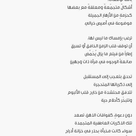
أشكالٌ متجمّعةٌ ومعلقةٌ مع بعضها
كحزمةٍ من الأزهار الجميلة
موضوعة في أصيص خيالي
ترغب بإمساك ما ليس لها،
أن توقف قلب الزمن الخافق أو تسرق
إطاراً من فيلم ما يزال يُحَمَّض
صانعةً الوجوه في مرآة ذات وجهين
تحدق بتعجب إلى المستقبل
إلى ذكرياتها المتحجرة
تتدفق محتشدة من خارج قلب الألبوم
وتتبخّر كأحلام حية
دون دعوةٍ، كفواقات الذهن، تصعد
تلك الذكريات العاطفية المتجمدة
سواء كانت مخبأة بحذر في خزانة أدراج