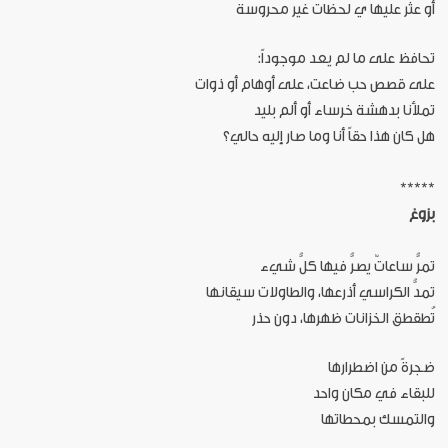
أو عُثر عليها ي لحظات غير محروسة
تحافظ على ما لم يعد موجوداً:
على قصص حب ضاعت، على أوهام أو ذوات
تملأنا بدهشة خرساء أو ألم بليد
هل كان هذا حقاً أنا وما صار إليه حالي؟
*****
بزوغ
تمرُّ ساعاتٌ يصرُّ فيها كلُّ شيء
تمدُّ الكراسي أذرعها، والطاولات سيقانها
تُطقطق الخزانات ظهرها، دون حذر
ضجرةً من اضطرارها
للبقاء في مكان واحد
والتمسك بمحطاتها