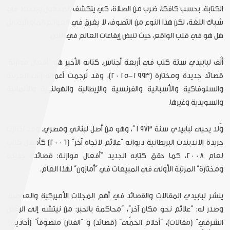
الكتابة، بحسب كافكا، ضرب من الصلاة، كي يتكشف المجهول ويتخبط في
شباك اللغة، لكن هذا النوع من التصوف، لا يغرق في العوالم الماورائية، بل
هل هو في قلب الواقع، حيث تنبض إيقاعات العالم في النص.
ألّف لبابيدي ستة كتب في أربعة أجناس. كتابه الأخير هو “أفعال موازِنة:
قصائد جديدة ومختارة (١٩٩٣-٢٠١٥)، وقد تُرجمت أعماله إلى العربية
والسلوفاكية والأسبانية والفرنسية والإيطالية والهولندية والألمانية
والسويدية وغيرها.
وُلد يحيى لبابيدي سنة ١٩٧٣”، وهو من أصل لبناني ومصري. وقد اختارت
جريدة الاندبندت البريطانية ديوانه “علائم لاتجاه آخر” (٢٠٠٦) كأفضل كتاب
لعام ٢٠٠٨، كما حقق كتابه الجديد “أفعال موازنة: قصائدة جديدة
ومختارة” المرتبة الأولى في المبيعات في “أمازون” لهذا العام.
ينشر لبابيدي المقالات والقصائد في أهم المجلات الأميركية والعالمية،
وصدر له: “علائم نحو مكان آخر”، “محاكمة بالحبر: من نيتشه إلى الرقص
الشرقي” (مقالات)، “أحلام الحمّى” (قصائد) و “الفنان متصوفاً” (أحاديث).