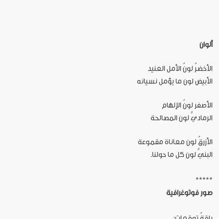
ألوان
الأخضرُ لونُ الأمل العنيد
الأبيض لون ما يؤمل نسيانه
الأصفر لونُ الإلهام
الرماديُّ لون المصالحة
الأزرقُ لون معاناة مقموعة
البنيُّ لون كل ما حولنا.
*****
صور فوتوغرافية
باقةُ توقعات: