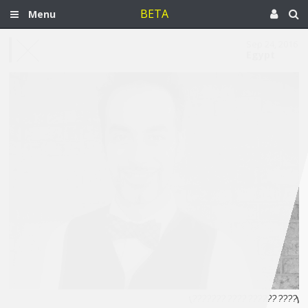
BETA
Menu
Sep 24, 2016
Egypt
[???? ?????? ???? ???????]