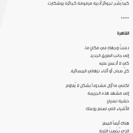
كما رُشِّح لجوائز أدبية مرموقة كجائزة بوشكارت.
****
القاهرة
دفنتُ وجهكِ في مكانٍ ما،
إلى جانب الطريق الجديد
كي لا أدعسَ عليه
كلَّ صباح، أو أثناء نزهاتي المسائية.
لكنني ما أزال مشدوداً بشكل لا يُقاوم
إلى مشهد هذه الجريمة
خشية نسيان
الأشياء التي تصنع روعتك
هناك أيضاً المطر
الذي يُخْصبُ التربة