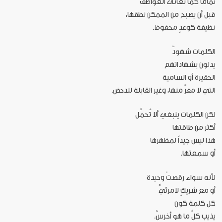
تماماً كما تُعانَى العواطف
قبل أن يصبح من الممكن نطقها،
نظيفة كوعدٍ محفوظ.
الكلمات شهودٌ
يدلون بشهاداتهم
الحقيرة أو السامية
التي لا مفرَّ منها، وغير القابلة للدحض.
لكن الكلمات ينبغي ألا تُحمَّل
أكثر من طاقتها
هذا ليس جيداً لمظهرها
أو سمعتها.
لأنه سواء رقصتْ وحيدة
أو مع شريكٍ لامرئيٍّ
كل كلمة كون
يذيب كلَّ ما هو أخرسٌ.