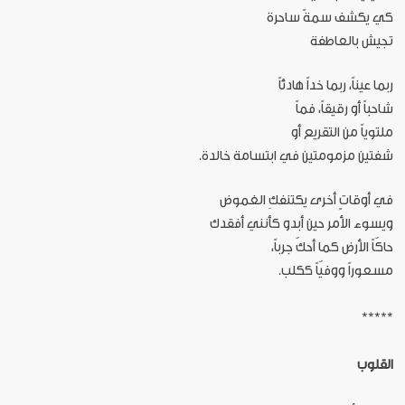
كي يكشف سمةً ساحرة
تجيش بالعاطفة
ربما عيناً، ربما خداً هادئاً
شاحباً أو رقيقاً، فماً
ملتوياً من التقريع أو
شفتين مزمومتين في ابتسامة خالدة.
في أوقاتٍ أخرى يكتنفكِ الغموض
ويسوء الأمر حين أبدو كأنني أفقدك
حاكّاً الأرض كما أحكّ جرباً،
مسعوراً ووفيّاً ككلب.
*****
القلوب