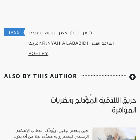
TAGS
شعر
لبنان
مصر
يحيى لبابيدي
اسامة اسبر
امريكا\R\NYAHIA LABABIDI
POETRY
ALSO BY THIS AUTHOR
حريق اللاذقية المُؤَدلج ونظريات
المؤامرة
حين ينعدم اليقين، ويُوظَّف الخطاب الإعلامي
الرسمي ليخدم رواية محدّدة بدلاً من أن يكون