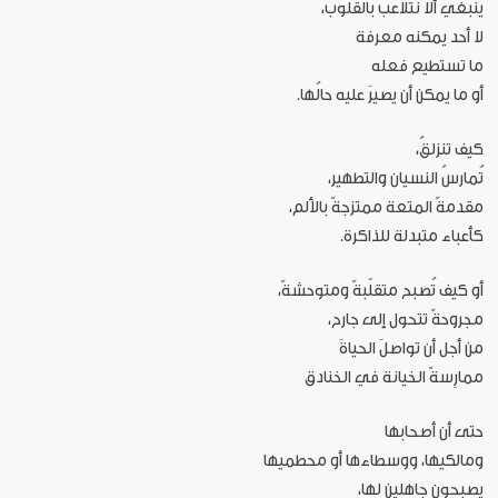
ينبغي ألا نتلاعب بالقلوب،
لا أحد يمكنه معرفة
ما تستطيع فعله
أو ما يمكن أن يصيرَ عليه حالُها.
كيف تنزلقُ،
تُمارسُ النسيان والتطهير،
مقدمةً المتعة ممتزجةً بالألم،
كأعباء متبدلة للذاكرة.
أو كيف تُصبح متقلّبةً ومتوحشةً،
مجروحةً تتحول إلى جارح،
من أجل أن تواصلَ الحياةَ
ممارِسةً الخيانة في الخنادق
حتى أن أصحابها
ومالكيها، ووسطاءها أو محطميها
يصبحون جاهلين لها،