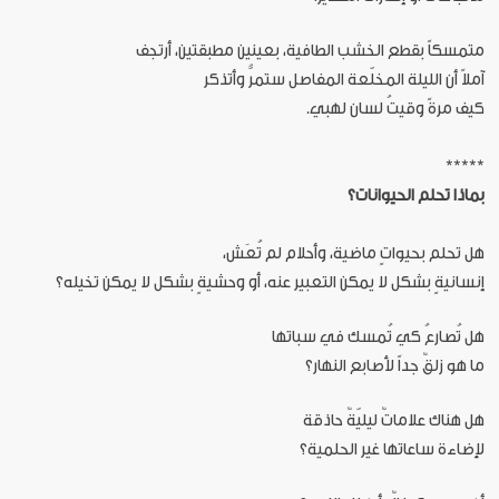
متمسكاً بقطع الخشب الطافية، بعينين مطبقتين، أرتجف
آملاً أن الليلة المخلّعة المفاصل ستمرُّ وأتذكر
كيف مرةً وقيتُ لسان لهبي.
*****
بماذا تحلم الحيوانات؟
هل تحلم بحيواتٍ ماضية، وأحلام لم تُعَش،
إنسانيةٍ بشكل لا يمكن التعبير عنه، أو وحشيةٍ بشكل لا يمكن تخيله؟
هل تُصارعُ كي تُمسك في سباتها
ما هو زلقٌ جداً لأصابع النهار؟
هل هناك علاماتٌ ليليّةٌ حاذقة
لإضاءة ساعاتها غير الحلمية؟