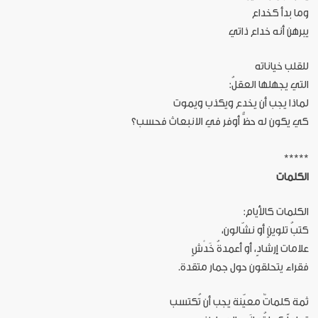
وما بدأ كخداع
يبرهن أنه خداع ذاتي
للقلب خياناته
التي يجهلها العقلُ:
لماذا يجب أن يخدع ويكذب ويموت
كي يكون له حظُّ أوفر في الانبعاث فحسب؟
*****
الكلمات
الكلمات كالأيام:
كتبُ تلوينٍ أو نشّالون،
علامات إرشادٍ، أو أعمدةُ خَدْشٍ
فقراء يتحلقون حول جمار متقدة.
ثمة كلماتٌ معيّنة يجب أن تُكتسب