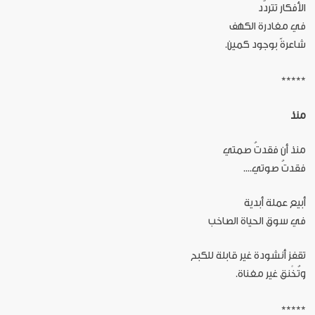
الأفكار تتردّد
في مغادرة الكهف
شاعرةً بوجود كمين.
*****
منذ
منذ أن فقدتُ صمتي
فقدتُ صوتي....
أبيع عملة أبدية
في سوق الحياة الصاخب
تقفز أنشودة غير قابلة للكبح
وتُخْنق غير مغناة.
*****