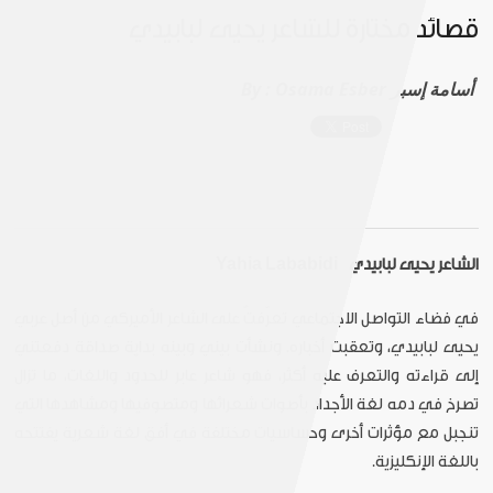
قصائد مختارة للشاعر يحيى لبابيدي
Osama Esber أسامة إسبر
By :
الشاعر يحيى لبابيدي Yahia Lababidi
في فضاء التواصل الاجتماعي تعرّفتُ على الشاعر الأميركي من أصل عربي
يحيى لبابيدي، وتعقبت أخباره. ونشأت بيني وبينه بداية صداقة دفعتني
إلى قراءته والتعرف عليه أكثر، فهو شاعر عابر للحدود واللغات، ما تزال
تصرخ في دمه لغة الأجداد بأصوات شعرائها ومتصوفيها ومشاهدها التي
تنجبل مع مؤثرات أخرى وحساسيات مختلفة في أفق لغة شعرية يفتتحه
باللغة الإنكليزية.