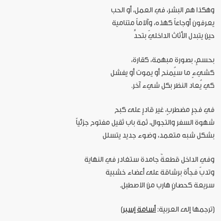
وهكذا هم البشر، في العمل، أو الحب
يعرفون أوجاعاً كهذه، وآلاماً متنامية
حين يتبدل الأثاث الداخليّ بتحدٍّ
بحسمٍ، بصورة مبهمة، كقارة،
كشيءٍ ما سيُمنح أو يموت أو يفشل
كي يُعاد النظر بكل شيء آخر.
في فجرٍ مضطربٍ، غير قادرٍ على كبح
شهوة السفر والتجوال، ثمة باب ثقيل مفتوح جزئياً
بشكل شبه متعمد، وضوء جديد يتسلل
وفي الداخل قطعةٌ جامدة ستغادر في النهاية
وتدبّ فجأة برشاقة على أعضاء خشبية
سريعة كحصانٍ هارب من الاصطبل.
[ترجمها إلى العربية:
أسامة إسبر
]