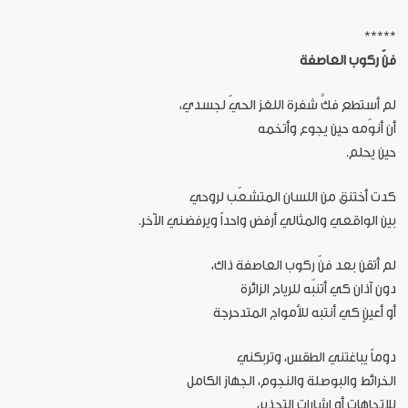
*****
فنّ ركوب العاصفة
لم أستطع فكَّ شفرة اللغز الحيّ لجسدي،
أن أنوّمه حين يجوع وأتخمه
حين يحلم.
كدت أختنق من اللسان المتشعّب لروحي
بين الواقعي والمثالي أرفض واحداً ويرفضني الآخر.
لم أتقن بعد فنّ ركوب العاصفة ذاك،
دون آذان كي أتنبّه للرياح الزائرة
أو أعينٍ كي أنتبه للأمواج المتدحرجة
دوماً يباغتني الطقس، وتربكني
الخرائط والبوصلة والنجوم، الجهاز الكامل
للاتجاهات أو إشارات التحذير،