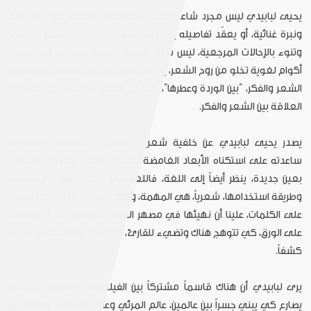
يحيى لبابيدي ليس مجرد شاعر ينشد رؤيته للعالم منطلقاً من رؤى ذاتية
ونبرة غنائية، أو يعقّد تفاصيله بمطولات سردية تخلو من السحر والإيحاء
وتنوء بالإحالات المرجعية، ليس شاعر مقاطع قصيرة تخلو من التكثيف، أو
أكوام لغوية تخلو من روح الشعر، بل إنه شاعر الدلالات العميقة، يجمع بين
الشعر والفكر، “بين الوردة وعطرها”، كما عبّر الشاعر أدونيس حين تحدث عن
العلاقة بين الشعر والفكر.
يصدر يحيى لبابيدي عن خلفية شعرية مطعّمة بالفلسفة والتصوف،
ساعدته على استكناه الأبعاد الغامضة للأشياء. وكما ينظر إلى الأشياء
بعين جديدة، ينظر أيضاً إلى اللغة، فاللغة في النهاية هي كل شيء،
وطريقة استخدامها، شعرياً، هي المهمة، وهكذا علينا أن نصارع كي نحصل
على الكلمات، علينا أن نهيئها في مصهر الشعر الداخلي، قبل أن نطلقها
على الورق، كي تتوهج هناك وتضيء للقارئ، أو تولّد لديه المتعة، أو تحدث
كشفاً.
يرى لبابيدي أن هناك قاسماً مشتركاً بين الفيلسوف والشاعر، فكلاهما
يصارع كي يبني جسراً بين عالمين، عالم المرئي وعالم اللامرئي، وهنا تصبح