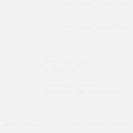
تأملات شخصية عن الحرب و الالم
[Biography and Transcript Below]
Ibrahim Hamidi
is a London based journalist
and Research fellow and co-founder of the Center for Syria