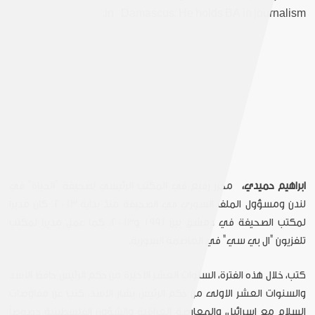
in Damascus. He holds BA in journalism.
ابراهيم حميدي،
محرر رفيع في المكتب الرئيسي لصحيفة "الحياة" في
لندن ومسؤول الملف السوري في الصحيفة منذ بداية 2013. كان مديراً
لمكتب الصحيفة في دمشق بين 1991 و2013. كما عمل مديرا لمكتب
تلفزيون "ال بي سي" في العاصمة السورية.
كتب، خلال هذه الفترة، السنوات العشر الاخيرة من حكم الرئيس حافظ الاسد
والسنوات العشر الاولى من حكم الرئيس بشار الاسد، كتب عن مفاوضات
السلام مع اسرائيل، والمعارضة العراقية والشؤون الفلسطينية خصوصاً