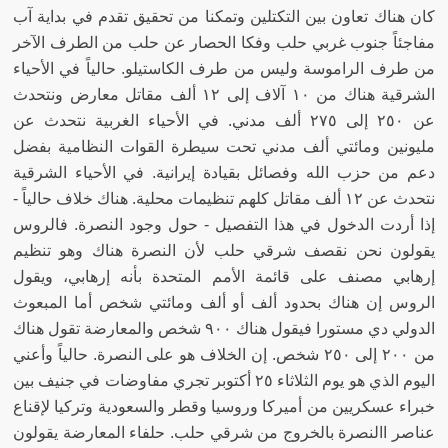
كان هناك تعاون بين التكتلين وتمكنا من تحقيق تقدم في بداية آب
مفاجئاً جنوب غربي حلب وفكا الحصار عن حلب من الطرف الآخر
من طرف الراموسة وليس من طرف الكاستيلو
.
حالياً في الأحياء
الشرقية هناك من ١٠ آلاف إلى ١٢ ألف مقاتل معارض ونتحدث
عن ٢٥٠ إلى ٢٧٥ ألف مدني
.
في الأحياء الغربية نتحدث عن
مليونين ومائتي ألف مدني تحت سيطرة القوات النظامية بفضل
دعم من حزب الله وفصائل بقيادة إيرانية
.
في الأحياء الشرقية
نتحدث عن ١٢ ألف مقاتل كلهم تنظيمات محلية
.
هناك خلاف حالياً
-
إذا أردت الدخول في هذا التفصيل
-
حول وجود النصرة
.
فالروس
يقولون نحن نقصف شرقي حلب لأن النصرة هناك وهو تنظيم
إرهابي مصنف على قائمة الأمم المتحدة بأنه إرهابي، ويقول
الروس إن هناك بحدود ألف أو ألف ومائتي شخص أما المبعوث
الدولي دي مستورا فيقول هناك ٩٠٠ شخص والمعارضة تقول هناك
من ٢٠٠ إلى ٢٥٠ شخص
.
إن الخلاف هو على النصرة
.
حالياً وأعني
اليوم الذي هو يوم الثلاثاء ٢٥ أكتوبر تجري مفاوضات في جنيف بين
خبراء عسكريين من أميركا وروسيا وقطر والسعودية وتركيا لإقناع
عناصر االنصرة بالخروج من شرقي حلب
.
حلفاء المعارضة يقولون