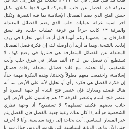
قلت لك قبل قليل، في آب ٢٠١٦، نتحدث من آذار إلى آب، في
معركة فك الحصار عن حلب، المعركة التي قادها تكتلان، تكتل
جيش الفتح الذي يضم الفصائل الإسلامية بما فيه النصرة، وتكتل
آخر اسمه غرفة عمليات حلب الذي يضم الفصائل المعتدلة
والفرقة ١٣ كانت جزءاً من غرفة عمليات حلب، وقد نسق
الطرفان بين بعضهما رغم أنهما قبل أربعة أشهر تحاربا في ريف
إدلب
.
بالنتيجة، وهذا ما أريد أن أوصله لك، إن فكرة فصل الفصائل
المعتدلة عن الفصائل المتطرفة هي فنتازيا في وضع كهذا، لا
تستطيع أن تفصل بين الـ ١٢ ألف مقاتل في شرق حلب وأنت
تقصفهم، وأنا تحدثت مع قادة فصائل معتدلة وقادة فصائل
إسلامية، واجتمعت معهم مطولاً وتحدثنا، وهذه الفكرة مهمة جداً،
إن فكرة الفصل هي فكرة رأي أو تحليل لأنه على الأرض بما أنه
هناك قصف ومعارك فإن عنصر فتح الشام أو جبهة النصرة أو
عنصر فتح الشام وعنصر الفرقة ١٣ هم جالسون على الأرض إلى
جانب بعضهم فكيف تفصلهم؟ لا تستطيع؟ أنا وجهة نظري
الشخصية هو أنه إذا كان هناك رغبة جدية بالفصل فإن الفصل يتم
عبر المسار السياسي، أنت بحاجة إلى رؤية سياسية، وأنا لا أعرف
حتى الآن ما هي الرؤية السياسية التي يقدمها الروس حيال سوريا