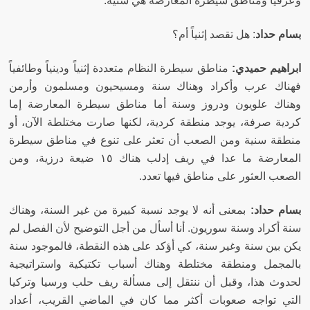
وعرقياً ومناطق سيطرة المعارضة هي سنية
.
بسام حداد
:
هل تقصد إثنياً أم؟
ابراهيم حميدي
:
مناطق سيطرة النظام متعددة إثنياً ودينياً وطائفياً
فهناك عرب وأكراد وهناك سنة ومسيحيون ومسلمون وأرمن
وهناك علويون ودروز وسنة أما مناطق سيطرة المعارضة إما
كردية صرفة، يوجد منطقة كردية، لكنها صارت مختلطة الآن، أو
منطقة سنية ومن الصعب أن تعثر على تنوع في مناطق سيطرة
المعارضة ما عدا في ريف إدلب هناك ١٥ ضيعة درزية، ومن
الصعب العثور على مناطق فيها تعدد
.
بسام حداد
:
بمعنى أنه لا يوجد نسبة كبيرة من غير السنة، وهناك
سنة أكراد وسنة سوريون
.
أنا أسأل من أجل التوضيح لأن الفصل لم
يكن بين سنة وغير سنة، كي أؤكد على هذه النقطة، فالموجود سنة
بالمجمل ومنطقة مختلطة وهناك أسباب تكتيكية واستراتيجية
لحدوث هذا، وقبل أن ننتقل إلى مسألة ريف حلب ورسيا وتركيا
التي تواجه صعوبات أكثر مما كان في الماضي القريب، أعداد