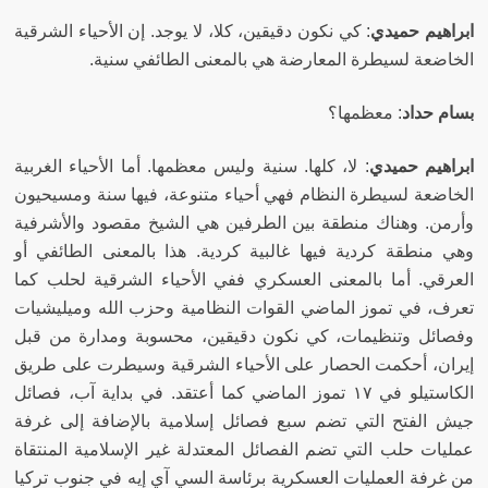
ابراهيم حميدي
:
كي نكون دقيقين، كلا، لا يوجد
.
إن الأحياء الشرقية
الخاضعة لسيطرة المعارضة هي بالمعنى الطائفي سنية
.
بسام حداد
:
معظمها؟
ابراهيم حميدي
:
لا، كلها
.
سنية وليس معظمها
.
أما الأحياء الغربية
الخاضعة لسيطرة النظام فهي أحياء متنوعة، فيها سنة ومسيحيون
وأرمن
.
وهناك منطقة بين الطرفين هي الشيخ مقصود والأشرفية
وهي منطقة كردية فيها غالبية كردية
.
هذا بالمعنى الطائفي أو
العرقي
.
أما بالمعنى العسكري ففي الأحياء الشرقية لحلب كما
تعرف، في تموز الماضي القوات النظامية وحزب الله وميليشيات
وفصائل وتنظيمات، كي نكون دقيقين، محسوبة ومدارة من قبل
إيران، أحكمت الحصار على الأحياء الشرقية وسيطرت على طريق
الكاستيلو في ١٧ تموز الماضي كما أعتقد
.
في بداية آب، فصائل
جيش الفتح التي تضم سبع فصائل إسلامية بالإضافة إلى غرفة
عمليات حلب التي تضم الفصائل المعتدلة غير الإسلامية المنتقاة
من غرفة العمليات العسكرية برئاسة السي آي إيه في جنوب تركيا