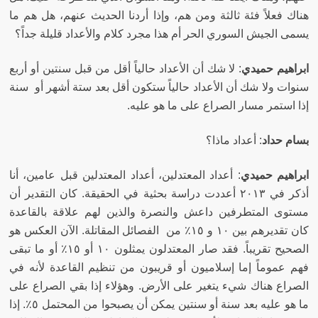
هناك فعلاً فئة ثالثة ومن هم، وإذا أردنا الحديث عنهم، هل هم ما
يسمى الجيش السوري الحر أم هذا مجرد كلام والأعداد قليلة جداً؟
ابراهيم حميدي
:
لا شك أن الأعداد حالياً أقل من قبل سنتين أو أربع
سنوات ولا شك أن الأعداد حالياً ستكون أقل بعد ستة أشهر أو سنة
إذا استمر مسار الصراع على ما هو عليه
.
بسام حداد
:
أعداد ماذا؟
ابراهيم حميدي
:
أعداد المعتدلين، أعداد المعتدلين قبل عامين، أنا
أذكر في ٢٠١٣ أعددت دراسة بحثية في الحقيقة
.
كان التقدير أن
مستوى المتطرفين داعش والنصرة والذين لهم علاقة بالقاعدة
كان تقديرهم بين ١٠ و ١٥٪ من الفصائل المقاتلة
.
الآن العكس هو
الصحيح تقريباً
.
فقد صار المعتدلون يمثلون ١٠ أو ١٥٪ أو ما تبقى
فهم عموماً إما إسلاميون أو قريبون من تنظيم القاعدة لأنه في
الصراع هناك شيء يتغير على الأرض
.
وهؤلاء إذا بقي الصراع على
ما هو عليه بعد سنة أو سنتين يمكن أن يصبحوا من المحتمل ٥٪
.
إذا