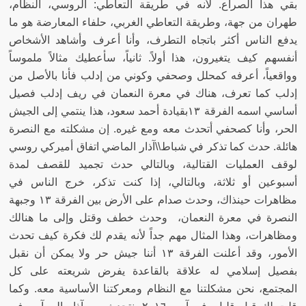
بقي هذا الصراع
.
لأنه في طريقة التعاطي
:
الروسي، النظام،
طهران من جهة، وطريقة التعاطي الغربي، حلفاء المعارضة هو ما
يدفع الناس أكثر باتجاه التطرف، وأنا أعرف وأشاهد الأشخاص
أنفسهم كيف يتغيرون، هذا أولاً
.
ثانياً، سأعطيك مثالاً ملموساً
وواقعياً، أعرفه كمحلل وصحفي وكوني من إدلب فأنا بالأصل من
إدلب كما تعرف، هناك في معرة النعمان في ريف إدلب فصيل
أساسي اسمه الفرقة ١٣بقيادة أحمد سعود، هذا ينتمي إلى الجيش
الحر، وأنا كصحفي أتحدث معه ومع غيره
.
إن مشكلته مع النصرة
هائلة
.
حدث كما تذكر في شباط
\\
آذار الماضي اتفاق أميركي روسي
لوقف العمليات القتالية، وبالتالي حدث تجميد للقصف لمدة
أسبوعين أو ثلاثة، وبالتالي، إذا كنت تذكر، خرج الناس في
مظاهرات حينذاك، وحدث صدام على الأرض بين الفرقة ١٣ وجبهة
النصرة في معرة النعمان، وحدث خطف وقتل وإلى ما هنالك
ومظاهرات، وهذا المثال مهم جداً لأنه يقدم لك فكرة كيف تحدث
الأمور، وقد أعلنت الفرقة ١٣ أننا جيش حر ولا يمكن أن نقبل
بفصيل إسلامي له علاقة بالقاعدة يفرض شريعته على كل
المجتمع، نحن مشكلتنا مع النظام ومعركتنا الأساسية معه
.
وكما