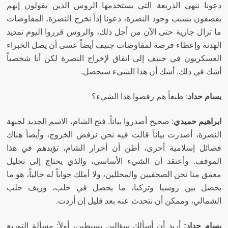
دعونا ننهي الذريعة التي يستخدمها الروس الذين يقولون إنهم
يقصفون بسبب وجود النصرة، دعونا إذاً نخرج النصرة
.
المفاوضات
ما تزال جارية حتى الآن من أجل ذلك، والروس قرروا اليوم تمديد
الهدنة وإعطاء فرصة لمفاوضات جنيف أيضاً عسى أن يصل الخبراء
العسكريون في جنيف إلى اتفاق لإخراج النصرة لكن أنا شخصياً
أشك في ذلك
.
أشك أن هذا الشيء سيحصل
.
بسام حداد
:
طبعاً هم رفضوا هذا الشيء؟
ابراهيم حميدي
:
صحيح أصدروا بياناً
.
فتح الشام، الاسم الجديد لجبهة
النصرة، أصدرت بياناً قالت فيه نحن نرفض الخروج، وأيضاً هناك
فصائل إسلامية أخرى، أظن أن أحرار الشام، تؤيدهم في هذا
الموقف
.
وأعتقد أن الشيء الأساسي، والذي يحتاج إلى تحليل
معمق منا نحن الصحفيين والمحللين، ولا أملك جواباً له حالياً، هو ما
يحصل بين روسيا وتركيا، ما يحصل في حلب، وريف حلب
الشمالي، وممكن أن نتحدث عنه بعد قليل إن أردت
.
بسام حداد
:
أريد أن أسألك سؤالين بسيطين، أولاً
:
مسألة التوزيع