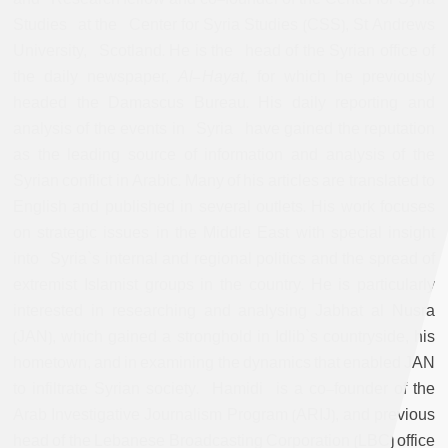
Studies at the Center for Syria Studies (CSS), St Andrews
University, Scotland. He is the head of the Syrian office of
the daily newspaper,
Al-Hayat
, for which he previously
headed the Damascus Bureau. His daily reporting and
analysis of the events in Syria have gained the reputation
as the leading source of information and analysis of the
Syrian conflict in Arabic. Many of his articles are translated to
English and published in several outlets. His work focuses
on strategic issues in the Middle East with special insight
into Syria`s internal and regional politics and the spread of
extremist Islamist groups in the country. He is particularly
interested in researching and analysing Jabhat al Nusra
(JAN), which gained a stronghold in Idlib`s countryside, his
hometown, and in examining the dynamics that enabled JAN
to infiltrate Syrian society. Hamidi is a co-founder of the
Arab Investigative Journalism Program (ARIJ), and previous
head of the Lebanese Broadcasting Corporation (LBC) office