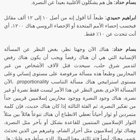
بسام حداد
:
هل هم يشكلون الأغلبية بعيداً عن النصرة
.
ابراهيم حميدي
:
طبعاً
.
أنا أقول إنه من أصل ١٠ إلى ١٢ ألف مقاتل
فبحسب إحصاء الأمم المتحدة أو الإحصاء الروسي هناك ١٢٠٠، أي
أنت تتحدث عن ١٠٪ فقط
.
بسام حداد
:
هناك الآن وجهتا نظر، بغض النظر عن المسألة
الإنسانية التي هي أن هناك رفضاً ويجب أن يكون هناك رفض
لتدمير شرق حلب، سيحدث قتل لآلاف الأشخاص من غير
المحاربين وطبعاً هذه مسألة مرفوضة على مستوى إنساني وعلى
مستوى استراتيجي هناك مسألة التناسب
proportionality
.
،الآن
المسألة الأخرى بغض النظر عن هذا الأمر ليست فقط نصرة أو غير
نصرة، هناك وجود النصرة ووجود محاربين إسلاميين قريبين جداً
من تفكير النصرة، ثم الفئة الثالثة إذا كان هناك حديث، فإن كلمة
متمردين أو ثوار أحياناً تعطي الانطباع أن هناك تنوعاً هائلاً بين مثلاً
الثوار الإسلاميين المنتمين للقاعدة بشكل أو بآخر مثل النصرة،
وهناك ثوار إسلاميون مثل أحرار الشام، وغيرهم من الذين تحدثتَ
عنهم، وهناك أيضاً فئة ثالثة، وهنا السؤال الذي سأطرحه عليك
:
هل