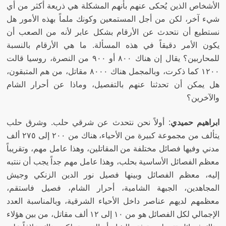
الأشخاص الذين يُحكى عنهم بأنهم المشكلة هي ذريعة أكثر من أي
شيء آخر، لكن من أجل المستمعين وكونك ملماً بهذه الأمور هل
نستطيع أن نتحدث عن الأرقام بشكل عابر لأنه من الصعب أن
يكون الأمر دقيقاً في هذه المسألة
.
ما هي الأرقام بالنسبة
للمحاربين؟ يقال إن هناك ٨٠٠ أو ٩٠٠ من النصرة، روسيا قالت
١٢٠٠ كما ذكرت، وبالمجمل هناك ٨٠٠٠ مقاتل، من هم المتبقون،
هل يمكن أن تحدثنا عنهم بالتفصيل، وماذا عن أحرار الشام
والآخرين؟
ابراهيم حميدي
:
أولاً نحن نتحدث عن شرقي حلب
.
وشرق حلب
يتألف من مجموعة كبيرة من الأحياء، هناك من ٢٠٠ إلى ٢٧٥ ألف
مدني وفيها فصائل مختلفة من المقاتلين، وهذا عامل مهم، وتقريباً
معظم الفصائل الأساسية بحلب، وهذا عامل مهم جداً يجب أن ننتبه
إليه، معظم الفصائل وبينها فصيل نور الدين الزنكي وجيش
المجاهدين، الجبهة الشامية، أحرار الشام، فصيل فاستقم،
معظمهم لديهم عناصر داخل الأحياء الشرقية، وبالمناسبة العدد
الإجمالي لكل الفصائل هو من ١٠ إلى ١٢ ألف مقاتل، من بين هؤلاء