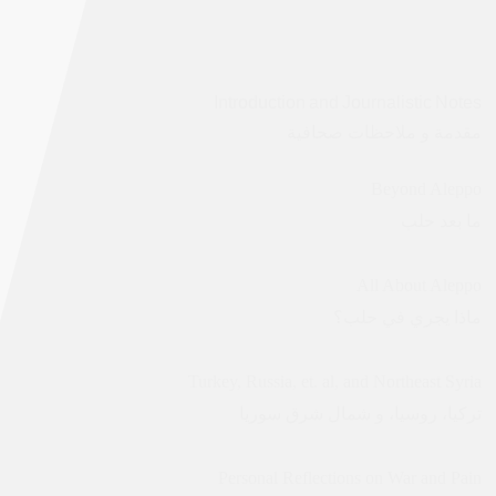
Introduction and Journalistic Notes
مقدمة و ملاحظات صحافية
Beyond Aleppo
ما بعد حلب
All About Aleppo
ماذا يجري في حلب؟
Turkey, Russia, et. al, and Northeast Syria
تركيا، روسيا، و شمال شرق سوريا
Personal Reflections on War and Pain