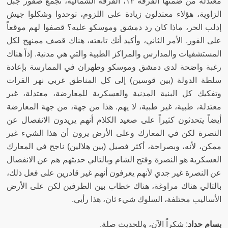
معتدلة من ضمنها الفرقة ١٣، الفرقة الشمالية، تجمع صقور جبل
الزاوية، هؤلاء معتدلون زيادة على اللزوم، توحدوا وشكلوا جيش
إدلب الحر، ماذا كان رد دمشق وموسكو عليه؟ قصفوا لهم موقعاً
على الفور
.
الأمر الثاني، وأكيد أنك تابعته، هناك قصف ممنهج لكل
المستشفيات والمدارس والمراكز الطبية والتي هي مدنية
.
إذاً هناك
رغبة واضحة لدى دمشق وموسكو وطهران في الممارسة بإعادة
سلطة الدولة
(
بين قوسين
)
إلى كل المناطق غربي نهر الفرات
وتفكيك كل البنية المدنية والعسكرية للمعارضة، معتدلة، غير
معتدلة، طبية، غير طبية، لا يهم
.
هذا من جهة، من جهة المعارضة
أيضاً يتحدثون كثيراً على صعيد الكلام أنهم يريدون الانفصال عن
النصرة لكن في المعارك وعلى الأرض يرون أن هذا الشيء غير
ممكن، لأنه، وبصراحة، أكثر فصيل
(
بين هلالين
)
ناجح في المعارك
العسكرية هو النصرة وفتح الشام وبالتالي حديثهم هم عن الانفصال
عن النصرة غير جدي لأنهم يعرفون أنهم غير قادرين على فعل ذلك،
بالتالي هناك مراوغة، هناك خطاب بين الطرفين لكن على الأرض
الأساليب مختلفة، السلوك شيء ثان، هذا رأيي
.
بسام حداد
:
شكراً الآن، وللحديث صلة
.