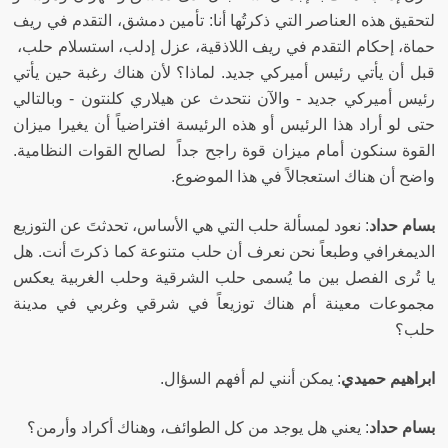
لتحقيق هذه العناصر التي ذكرتُها أنا
:
تأمين دمشق، التقدم في ريف
حماة، إحكام التقدم في ريف اللاذقية، عزل إدلب، استسلام حلب،
قبل أن يأتي رئيس أميركي جديد
.
لماذا؟ لأن هناك رغبة حين يأتي
رئيس أميركي جديد
-
والآن نتحدث عن هيلاري كلنتون
-
وبالتالي
حتى لو أراد هذا الرئيس أو هذه الرئيسة افتراضياً أن يغيرا ميزان
القوة سنكون أمام ميزان قوة راجح جداً لصالح القوات النظامية
.
واضح أن هناك استعجالاً في هذا الموضوع
.
بسام حداد
:
نعود لمسألة حلب التي هي الأساس، تحدثتَ عن التوزيع
الديمغرافي وطبعاً نحن نعرف أن حلب متنوعة كما ذكرتَ أنت
.
هل
يا تُرى الفصل بين ما يُسمى حلب الشرقية وحلب الغربية يعكس
مجموعات معينة أم هناك توزيعاً في شرقي وغربي في مدينة
حلب؟
ابراهيم حميدي
:
يمكن أنني لم أفهم السؤال
.
بسام حداد
:
يعني هل يوجد من كل الطوائف، وهناك أكراد وأرمن؟