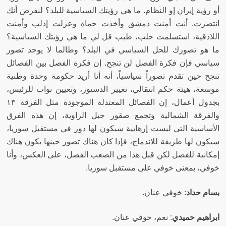
أو رؤية إيران إو النظام
.
ما هي رؤيتك السياسية للبلد؟ لنفرض أنك
انتصرت
.
أنت أمنت دمشق وأخذت حماة وعزلت إدلب وأمنت
اللاذقية، استسلمت حلب، طيب قل لي ما هي رؤيتك السياسية؟
ما هو تصورك للحل السياسي في البلد؟ وطالما لا يوجد تصور
سياسي فإن فكرة الفصل لن تنجح
.
إن فكرة الفصل بين الفصائل
تنجح حين تقدم تصوراً سياسياً، أنه أنا أريد حكومة وحدة وطنية
موسعة، هيئة حكم انتقالي، تغيير الدستور، وتعيين نواب للرئيس،
بجدول أعمال، إن الفصائل المعتدلة الموجودة مثل الفرقة ١٣
والفرقة الشمالية وتجمع صقور جبل الزاوية، إن هذه الفرق
الأساسية التي ليست إرهابية سيكون لها دور في مستقبل سوريا،
سيكون لها طريقة للاندماج، فإذا كان هناك تصور حينها يكون هناك
إمكانية للفصل لكن قبل هذا من الصعب الفصل، على العكس، وأنا
خوفي، بمعنى خوفي على مستقبل سوريا
.
بسام حداد
:
خوفي عنان
.
ابراهيم حميدي
:
نعم، خوفي عنان
.