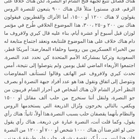
هناك فصائل تتبع لجبهة فتح الشام أو النصرة، لكن هناك خلافاً على
الرقم، فدي مستورا مثلاً قال هناك ٩٠٠ يتبعون للنصرة الروس
يقولون لا هناك ١٢٠٠ أو ١٥٠٠، أما الأتراك والقطريون فيقولون
هناك بين ٢٠٠ و٢٥٠ ،٣٠٠، هذا الموضوع الخلافي طُرح في مؤتمر
لوزان قبل أسبوع أو عشرة أيام، بناء عليه قال كيري ولافروف ما
دام هناك خلاف على هذا الموضوع فلنتابعه ونعقد اجتماع متابعة له
بين الخبراء العسكريين بين روسيا وحلفاء المعارضة
:
أمريكا قطر،
السعودية وتركيا بمشاركة الأمم المتحدة كي نحدد عدد النصرة
.
اجتمعوا الأربعاء الماضي لقبل يومين ولم يتوصلوا إلى نتيجة، أمس
تحدث كيري ولافروف عبر الهاتف وقالوا لنستأنف المفاوضات
ونتوصل إلى اتفاق ونقول هذا هو عدد أفراد جبهة النصرة أو بصرف
النظر أحرار الشام لأن هناك أشخاص في أحرار الشام قريبون من
جو النصرة، ولنقل أننا سنخرج من حلب ألف مقاتل أو ١٥٠٠
ويكفي، بالتالي يخرجون وتُزال الذريعة التي يستخدمها الروس
والنظام بأنهما يقصفان حلب بسبب النصرة
.
هذا أولاً، ثانياً
:
هناك رأي
يقول، وكما قلت أنت، النصرة عبارة عن ذريعة،
.
هناك رأي يقول
حتى لو افترضنا أن هناك ١٠٠٠ شخص أو ٧٠٠ أو ١٢٠٠ من النصرة
فإن هذا ليس مبرراً كي تقصف شرقي حلب على طريقة غروزني،