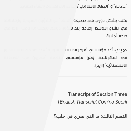
"حماس" و "الجهاد الاسلامي"، إضافة الى اهتمام بالشأن الكردي.
يكتب بشكل دوري في صحيفة "الحياة" عن الشؤون السورية وارتباطاتها
في الشرق الاوسط، إضافة إلى شؤون دولية. ويكتب من وقت لآخر في
صحف أجنبية.
حميدي، أحد مؤسسي "مركز الدراسات السورية" في جامعة سانت آندروز
في اسكوتلندة، ومن مؤسسي منظمة "محررون عرب للصحافة
الاستقصائية" (اريج).
Transcript of Section Three
[English Transcript Coming Soon]
القسم الثالث
:
ما الذي يجري في حلب؟