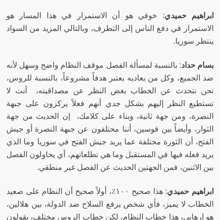
ابراهيم حميدي
:
خوفي هو أن الاستمرار في هذا المسار هو
الاستمرار في دفع الناس إلى التطرف، وبالتالي المزيد من السواد
ينتظر سوريا
.
بسام حداد
:
بالنسبة لمسألة الفصل موقف النظام واضح وسهل لأنه
ضد الجميع، وكل من يعاديه يعتبر هدفاً مشروعاً، بالنسبة للروس،
نحن نتحدث عن الخطاب بغض النظر عن مصداقيته، أنت لا
تستطيع النظر إليهم بشكل جدي أنهم فعلاً يركزون على جبهة
النصرة، ومن جهة ثانية، وبناء على كلامك، إن الحديث من جهة
الثوار، وأيضاً بين قوسين، أننا مختلفون عن جبهة النصرة أو جيش
الفتح، أن الثورة مختلفة عما يريد جيش الفتح في سوريا وما الذي
يريد فعله فيها في المستقبل وما هي تطلعاتهم، أي يحاولون الفصل
بين الاثنين، فمن الجهتين الحديث عن الفصل غير منطقي
.
ابراهيم حميدي
:
هذا صحيح ١٠٠٪، أولاً صحيح أن النظام على صعيد
الخطاب لا يميز، فأي شخص يرفع السلاح ضد الدولة، بين هلالين،
هو إرهابي، هذا خطاب النظام، لكن خطاب الروس مختلف، يقولون