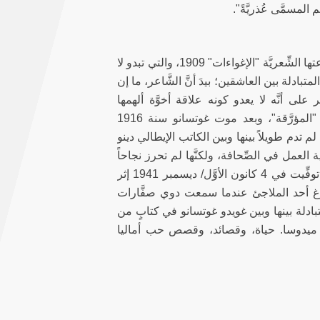
لمسمَّى عُذريَّةً".
لم ينحصر حضور غوتسانو في دورِه كناقد، بل كان طيفه حاضراً بقوَّة في مجموعتها الشِّعريَّة "الإغواءات" 1909، والتي تبدو لا
لمتبادلة بين العاشقين؛ بيدَ أنَّ الشَّاعر، ما إن
 أنَّه لا يعدو كونه علاقة أخوَّة ألهمها
انصرافهما المشترك إلى الشِّعر. في سنة 1913 صدرت مجموعتها الشِّعريَّة "المؤرَّقة"، وبعد موت غوتسانو سنة 1916
م تدم طويلاً بينها وبين الكاتب الإيطالي دينو
لي". في سنة 1935 انتقلت إلى روما بغية العمل في الصِّحافة، ولكنَّها لم تحرز نجاحاً
يُذكَر فقفلت بعد سنتين عائدةً إلى تورينو لتمضي آخر سنوات حياتها في عزلة. توفِّيت في 4 كانون الأوَّل/ ديسمبر 1941 إثر
لوغ أحد الملاجئ عندما سمعت دوي صفَّارات
الرَّسائل المتبادلة بينها وبين غويدو غوتسانو في كتابٍ من
ّدة ميدوسا. حياة، وقصائد، وقصص حب أماليا