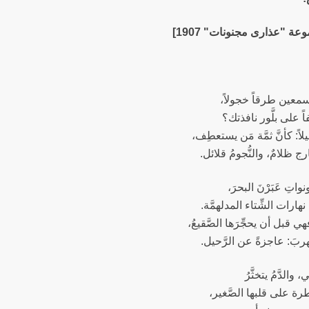
ة "عذارى مجنونات" 1907]
تسمعين طرقاً خجولاً،
اً على بلَّور نافذتك؟
ً: كأنَّ ثمَّة مَن يستعطِف،
 ظلامٌ، والنُّجومُ قلائل.
ونواتِ عَبَرْنَ البحرَ،
هارات الشِّتاء المدلهمَّة.
 فهي قبل أن يحجِّرَها الصَّقيعُ،
هربَ: عاجزةً عن الرَّحيل.
والدَّمُ يتخثَّرُ
ة على قلبها الصَّغير،