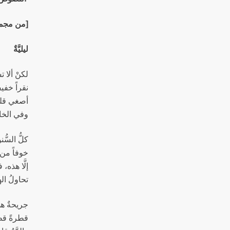
[من مجموع
ليليَّةٌ
لكنْ ألا 
نقراً خفيف
أصغي قليلا
وفي الخارج
كلُّ السُّن
خوفاً من ن
إلَّا هذه،
تحاولُ ال
جريحةٌ هي، 
قطرةً قطر