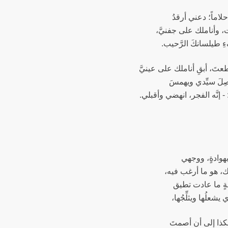
حلاماً؛ دعني أرقدُ
 وأناملك على جفنيَّ،
 طيلسانكَ الرَّحيب.
تَ، أبقِ أناملك على عينيَّ
ِلَ سيِّدي ويهمسَ
- إنَّه الفجر، انهضي وأقبلي.
هوادةٍ، ووجهي
، هو ما أرغب فيه،
ةٍ ما عادت تطيق
ذي يشعلُها ويثلِّجُها،
ذا إلى أن أصمتَ