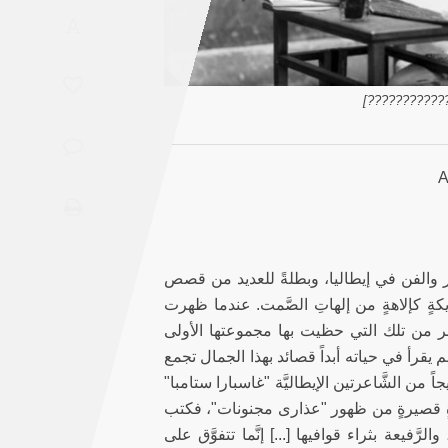
Saudi
A
Arabia
Syria
[???? ??????
Tunisia
Turkey
Yemen
ً من أيقونات الشِّعر والفن في إيطاليا، وبطلةً للعديد من قصص
ريكةٍ كإلاهةٍ من إلهاتِ الصَّمت. عندما ظهرت
Maghreb
مجنونات" سنة 1907 استُقبلتْ بحماسةٍ أكبر من تلك التي حظيت بها مجموعتها الأولى
 لم يقرأ في حياته أبداً قصائد بهذا الجمال تجمع
ً من الشَّاعرتين الإيطاليَّة "غاسبارا ستامبا"
د فترةٍ قصيرةٍ من ظهور "عذارى مجنونات"، فكتب
والرَّفيعة بثراء قوافيها [...] إنَّما تتفوَّق على