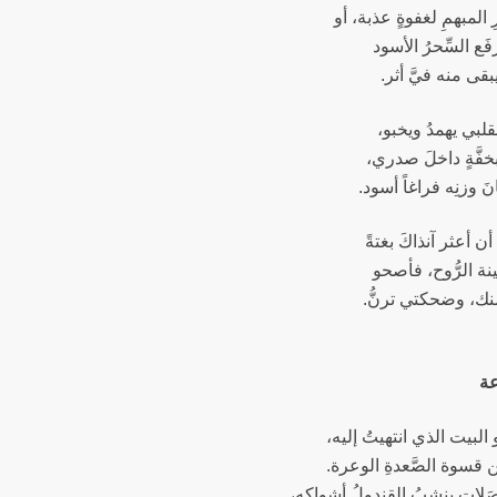
 المبهمِ لغفوةٍ عذبة، أو
فَع السِّحرُ الأسود
يبقى منه فيَّ أثر.
لبي يهمدُ ويخبو،
خفَّةٍ داخلَ صدري،
نَ وزنِه فراغاً أسود.
ن أعثر آنذاكَ بغتةً
ة الرُّوح، فأصحو
نك، وضحكتي ترنُّ.
اعة
 البيت الذي انتهيتُ إليه،
من قسوة الصَّعدةِ الوعرة.
َلاتِ ينشبُ القندولُ أشواكه،