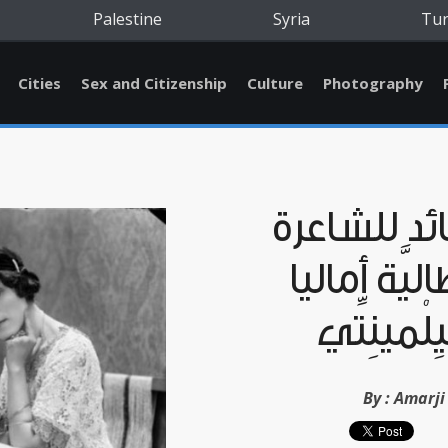
Palestine
Syria
Tu
Cities
Sex and Citizenship
Culture
Photography
د للشَّاعرة
اليَّة أماليا
ِلْمينِتِّي
By :