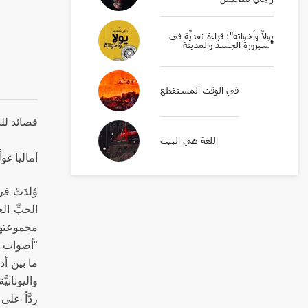
يولّا وأخواته": قراءة نقديّة في
سيرورة الجسد والمدينة"
في الوقت المستقطع
قصائد للشَّاعرة ال
اللغة هي البيت
أماليا غول
الحبِّ ال
"أصوات ال
ما بين أد
واليوناني
ردَّاً على