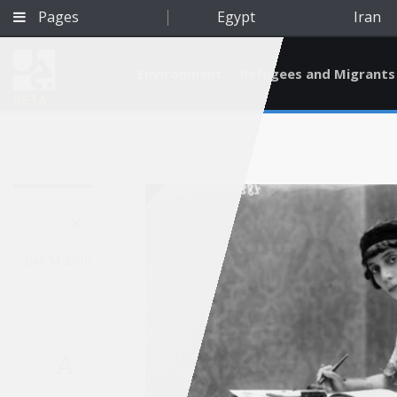
Pages
Egypt
Iran
Environment
Refugees and Migrants
BETA
Dec 14, 2016
A
Qatar