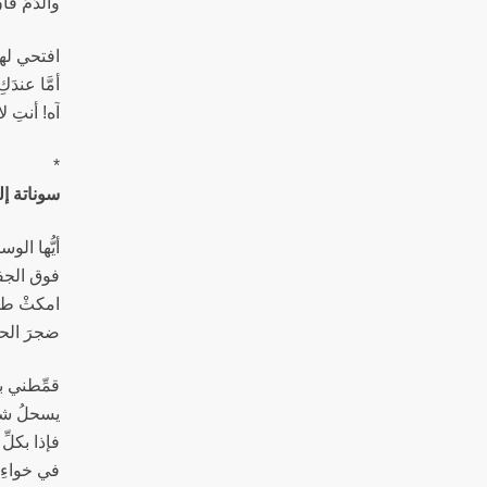
والدَّمُ ق
افتحي لها
أمَّا عندَ
آه! أنتِ ل
*
سوناتة إ
أيُّها الو
فوق الجفو
امكثْ طوي
ضجرَ الحي
قمِّطني با
يسحلُ شرا
فإذا بكلِّ 
في خواءِ 