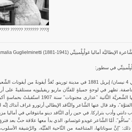
? ?????? ????????????????]
إيطاليَّة أماليا غولْيِلْمينِتِّي Amalia Guglielminetti (1881-1941)
ْيِلْمينِتِّي في سطور:
وُلِدَتْ في 4 نيسان/ إبريل 1881 في مدينة تورينو. تُعَدُّ أيقونة
عاصفة. تظهر في لوحةٍ جميلةٍ للفنَّان ماريو ريفيليونِه مستلقيةً على أ
مجموعتها الشِّعريَّة الثَّانية "عذارى 
فتوَّة"، وقد قال عنها الشَّاعر والنَّاقد الإيطالي أرتورو غراف آنذاك إنَّه
ب دانتي وأدب بتراركا. في حين رأى النَّاقد دينو مانتوفاني في أماليا مزيجا
َّة "سافُّو". أمَّا الشَّاعر غويدو غوتسانو، الذي بدأ معها علاقة حبٍّ بع
 ذلك: "إنَّ سوناتاتها، المتناغمة من النَّاحية الفنِّيَّة، والرَّشيقة الأسلوب، 