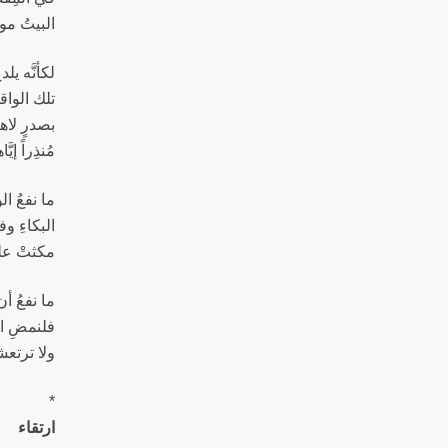
البيتُ موص
لكأنَّه يل
تلك الواق
بصدرٍ لاه
مُنذِراً إي
ما نفعُ ا
البكاءِ وف
مكثتْ عل
ما نفعُ أ
فلنمضِ ال
ولا ترتعش
*
ارتقاء