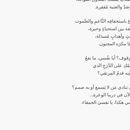
َدٌ والعتبة مُقفرة.
دغ باستخفافِه النَّاعمِ والصَّموت
فة بين استحياءٍ وحيرة،
ثٍ وأهدابٍ مُسدَلة،
َّاها مكرَه المجنون.
لوقوف؟ أيا نفْسي، ما نفعُ
مُكِ على الدَّرَجِ الذي
يه قدمُ المرتقي؟
ن تنادي مَن لا يَسمع أو به صمم؟
آن في دربنا الوعرة...
ي هكذا، يا نفسيَ الحمقاء.