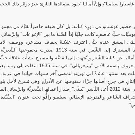
اسبارا ستامبا"، وإنَّ أماليا "تقود بقصائدها القارئ عبرَ دوائر ذلك الجحيم ا
ميَّات حبٍّ عاصفٍ. كانت جليَّةً إذاً الصِّلة ما بين "الإغواءات" والرَّسائل ا
ّى العشق عندَه حتَّى اعترف علانيةً بجفاف مشاعره ووصف الأمر على
اليا عن كتابة الشِّعر واتَّجهت إلى القصَّة والمسرح. نشأت علاقة حبٍّ ل
سِغْرِه المعروف باسمه الأدبي "بيتيغريل
بإنتانٍ في جرحٍ أصابها جرَّاء سقوطها عن الأدراج وهي تسرع لأجل ب
الإنذار. في سنة 2012 أعاد النَّاشر "بْيِيتِّي" إصدار أعمالها الشِّعريَّة و
شراف الشَّاعر والمترجم الإيطالي سيلفيو رافُّو تحت عنوان "السَّيِ
ِّي".
: