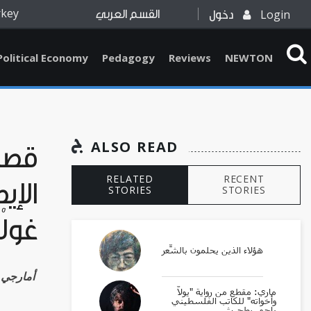
rkey
Login
دخول
القسم العربي
Political Economy
Pedagogy
Reviews
NEWTON
ALSO READ
قصائ
RELATED
RECENT
الإيط
STORIES
STORIES
غولْي
هؤلاء الذين يحلمون بالشِّعر
Amarji أمارجي
ماري: مقطع من رواية "يولّا
وأخواته" للكاتب الفلسطيني
راجي بطحيش