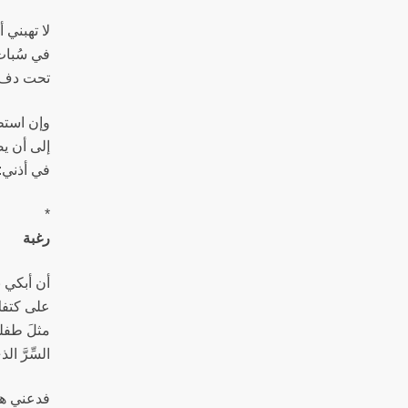
لا تهبني أ
في سُبات،
تحت دفءِ
وإن استطع
إلى أن يص
في أذني: 
*
رغبة
أن أبكي ب
على كتفك
مثلَ طفل
السِّرَّ ال
فدعني هك