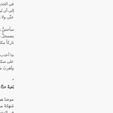
في الخدَرِ
إلى أن يُر
عنِّي ولا 
سأحسُّ بق
يضمحلُّ ب
تاركاً مكا
ما أعذب أ
على سكين
وأهربُ م
*
بُغيةٌ خدَّ
موصَدٌ هو
مُنهَكةً 
في المِفص