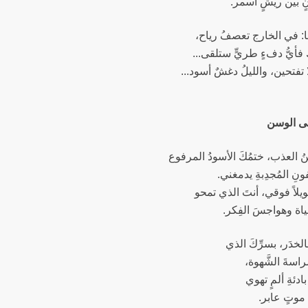
انٍ بين ريشٍ أسمر.
: في الخارج تعصفُ رياح،
كِ فأيُّ دفءٍ طريٍّ ستلقى...
ا تفتحين، والليلُ دغشٌ أسود...
لى الوسن
سنُ العذب، ختمُكَ الأسودُ المرفوع
نِ المُجدِبةِ يدمغني.
لاً فوقي، أنتَ الذي تمحو
اة وهواجسَ الفِكر.
لخدَر، بسرِّكَ الذي
سةَ الشَّهوة،
بادئةِ ألمٍ تهوي
موتٍ عابر.