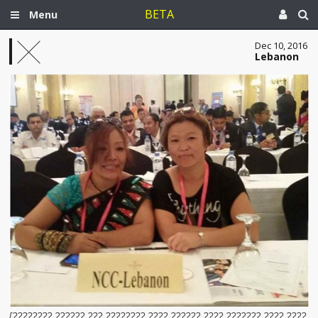
BETA
Menu
Dec 10, 2016
Lebanon
[???????? ?????? ??? ???????? ???? ?????? ???? ??????? ???? ????