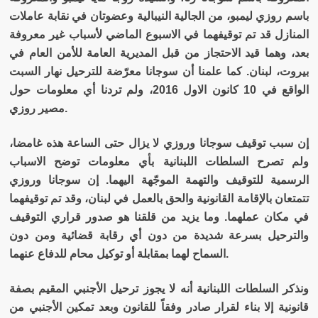
باسم روزي ليمبو، من الجالية النيبالية وعضوتان في نقابة عاملات
المنازل قد تم توقيفهما في الاسبوع الماضي لأسباب غير معروفة
بعد، وهما قيد الاحتجاز من قبل المديرية العامة للأمن العام في
بيروت، لبنان. كما علمنا أن سوجانا معرّضة للترحيل نهار السبت
الواقع في 10 كانون الاول 2016، ولم تردنا أي معلومات حول
.
مصير روزي
إن سبب توقيف سوجانا وروزي لا يزال حتى الساعة هذه غامضا،
ولم تصرح السلطات اللبنانية بأي معلومات توضح الاسباب
الرسمية للتوقيف والتهمة الموجّهة اليهما. إن سوجانا وروزي
تتمتعان بالإقامة القانونية والحق بالعمل في لبنان، وقد تم توقيفهما
في مكان عملهما. وما يزيد من قلقنا هو صدور قراري التوقيف
والترحيل بسرعة شديدة من دون أي رقابة قضائية ومن دون
.
السماح لهما بمقابلة أو توكيل محام للدفاع عنهما
ونذكر السلطات اللبنانية أنه لا يجوز ترحيل الأجنبي المقيم بصفة
قانونية إلا بناء لقرار صادر وفقاً للقانون وبعد تمكين الأجنبي من