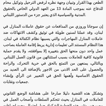
الطعن بهذا القرار وتبيان وجهة نظره لرفض الترحيل وتوكيل محام
للدفاع عنه بموجب المادة 13 من العهد الدولي الخاص بالحقوق
.
المدنية والسياسية الذي يعتبر جزء من الدستور اللبناني
إن سوجانا وروزي من المدافعات عن حقوق عاملات المنازل في
لبنان، وقد عملتا لسنين طويلة في توثيق وكشف الانتهاكات ضد
عاملات المنازل المهاجرات والتي يسببها نظام الكفالة في لبنان.
هذا النظام المستند الى تعليمات إدارية يربط إقامة العاملة بصاحب
عمل واحد دون منحها الحق بتغييره إلا بموافقته، ولا يقدم حماية
قانونية كافية للعاملات بسبب استثنائهن من قانون العمل اللبناني.
وبالتالي، يمنعهن من التمتع بالحق في حرية التحرك، والراحة
والحصول على الحد الادنى من الاجور بالإضافة الى العديد من
الحقوق الاساسية وأهمها الحق في التعبير عن الرأي وإنشاء
.
جمعيات ونقابات
وتشكل هذه القضية دليلا صارخا على هشاشة الوضع القانوني
للعاملات في المنازل بحيث تتحكم السلطات وأصحاب العمل في
مصيرهن، وتثير هذه الخطوة الشكوك حول احتمال وجود إجراءات