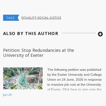
EQUALITY-SOCIAL JUSTICE
TAGS
ALSO BY THIS AUTHOR
Petition: Stop Redundancies at the
University of Exeter
The following petition was published
by the Exeter University and College
Union on 24 June, 2026 in response
to massive job cuts at the University
of Exeter. Click here to sign onto the
petition.
Jun 29