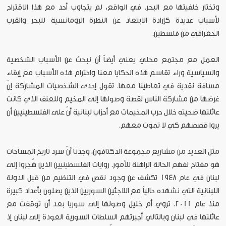
وتختار خلفيتها مع البحر. في الواقع، لم يتجاوب أحد مع هذا الاقتراح
لأسباب عديدة كإرادة الابتعاد عن النظرة الرومانسية للبحر والقرب
الجغرافي من فلسطين.
العمل مع مجتمع محلي يعني أيضاً أن نبحث عن الأسباب الشخصية
والسياسية وراء تقاسم هذه الحكايا معنا واحترام هذه الأسباب مع إبقاء
مسافة نقدية في تعاطينا معها. تقول إحدى الشخصيات المشاركة إنّ
غرضها من مشاركة الناس لقصة وصولها إلى المخيم وللعنف الذي كانت
عائلتها ضحيته خلال حرب المخيمات مع أحزاب لبنانية أنّ على الفلسطينيين أن
يروا قصصهم كي لا تموت معهم.
مثل العديد من مشاريع مجموعة الدكتافون، وجدنا أنّ سرد تاريخ المساحات
هو مفتاح لفهم الحالة الراهنة للأمور. روايات الفلسطينيين الذين هُجروا إلى
لبنان في عام 1948 تكشف عن وجود نقص في التنظيم من قبل الدولة
اللبنانية التي نشهده حالياً مع اللاجئين السوريين الذين يصلون بأعداد كبيرة
منذ عام 2011. تروي أم خليل وصولها إلى سوريا بعد أن توقفت مع
عائلتها في لبنان وبالتالي أجبرتهم السلطات السورية العودة إلى لبنان إذ