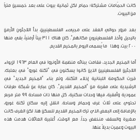
كانت الحمّامات مشتركة؛ حمام لكل ثمانية بيوت على بعد خمسين متراً
من البيوت.
بعد مرور حوالي العقد على مجيىء الفلسطينيين، بدأ اللاجئون الأرمن
بالرحيل وأخذ الفلسطينيون مكانهم". كان هناك 311 بيتاً أرمنياً، بقي منها
200 بيت. وهذا ما يُسمى اليوم بالمخيم القديم.
أما المخيم الجديد، فقامت ببنائه منظمة الأونروا في العام 1963 لإيواء
اللاجئين الفلسطينيين الذين كانوا يسكنون في "ثكنة غورو" في بعلبك.
قررت الحكومة اللبنانية إخلاء الثكنة، وتم بناء "المخيم الجديد" في
الرشيدية على مقربة من "المخيم القديم". كان عبارة عن شبكة طرقات
عمودية وأفقية، فيها وحدات سكنية، كل منها ذات مساحة 99 متر مربع
تحتوي على ثلاث غرف وحمام وساحة. انتقل إليه سكان ثكنة غورو،
بالإضافة إلى البعض الذي ترك المخيم القديم للسكن هنا. لكن الغرف كانت
صغيرة والسقف منخفض جداً. مع الوقت، أغلبية العائلات هدمت هذه
البيوت وعمرت بديلاً عنها.