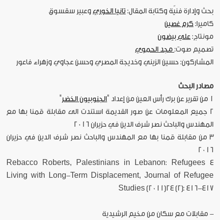
بحث وإدارة فنيّة وكتابة المقال:
تانيا الخوري
وعبير سقسوق
كاميرا:
كرم غصين
مونتاج:
علي بيضون
تصميم صوت:
مجد الحموي
المشاركون: حسين الزيني وخديجة المصري وحسن عجاوي وزهراء فاعور
مصادر البحث
1 من تقرير عن برك رأس العين من إعداد "
الجنوبيون الخضر
"
2 جميع المعلومات عن صور القديمة استندت الى مقابلة قمنا بها مع
المهندس والباحث نصر شرف الدين في حزيران 2016
3 من مقابلة قمنا بها مع المهندس والباحث نصر شرف الدين في حزيران
2016
4 Rebacco Roberts, Palestinians in Lebanon: Refugees
Living with Long-Term Displacement, Journal of Refugee
Studies (2011)24 (2): 416-417
- مقابلات مع سكان من مخيم الرشيدية