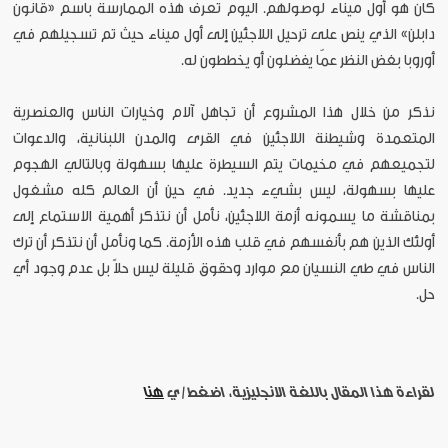
كان هو أول ميناء لوصولهم. اليوم تُعرف هذه الممارسة باسم «قانون
دابلن» الذي ينص على ترحيل اللاجئين إلى أول ميناء حيث تم تسجيلهم في
أوروبا بغض النظر عمّا يفضلون أو يخططون له.
نذكر من خلال هذا المشروع أن تجاهل آلام وخيارات الناس والعنصرية
المتعمدة وشيطنة اللاجئين في القرى والمدن اللبنانية، والدعوات
لتجميعهم في مخيمات يتم السيطرة عليها بسهولة وبالتالي الهجوم
عليها بسهولة، ليس بشيء جديد. في حين أن العالم كله مشغول
بمناقشة ما يسمونه أزمة اللاجئين، نأمل أن نتذكر أهمية الاستماع إلى
أولئك الذين هم بأنفسهم في قلب هذه الأزمة. كما ونأمل أن نتذكر أن ترك
الناس في طي النسيان مع موارد وحقوق قليلة ليس حلاً بل عدم وجود
أي
حل.
لقراءة هذا المقال باللغة الانجليزية، اضغط/ي
هنا