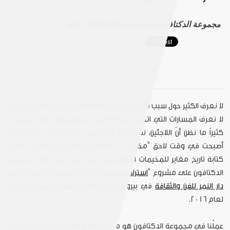
Dictaphone Group مجموعة الدكتافون
By :
لا نعرف الكثير حول سبب تواجد المخيمات الفلسطينية حيث هي اليوم. كما
لا نعرف المسارات التي اتخذها سكانها من فلسطين إلى تلك المخيمات.
كثيراً ما نظن أنّ اللاجئين، نقلوا عند وصولهم، مباشرة إلى الخيام التي
أصبحت في وقت لاحق "مخيمات." انطلاقاً من أفكار حول اللجوء وسُبل
كتابة تاريخ مغاير للمخيمات الفلسطينية في لبنان، عملنا في مجموعة
الدكتافون على مشروع "
استراحة مخيم
" الذي تم تطويره بتكليف من مقر
دار النمر للفن والثقافة
في بيروت خلال فعاليات
مهرجان قلنديا الدولي
لعام 2016.
عملُنا في مجموعة الدكتافون هو مزيج من الفن الحيّ مع البحث المتعدد