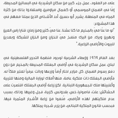
على مر العقود، عمل جزء كبير من سكان الرشيدية في البساتين المحيطة،
إمّا في الضمان الموسمي أو كعمال مياومين، واستفادوا بذلك من كثرة
المياه في المنطقة. يشرح أبو حسين، أحد الأشخاص الذين عملنا معهم في
هذا المشروع:
"لو ما عنّا ميّ بالمخيم ما كنا عشنا. عنا ميّ كتير ومن زمان: قنايا راس العين
ونهرين وبرك. من البرك منضخ ميّ للخزان ومن الخزان للشبكة وبعدين
للبيوت والأراضي الزراعية."
بعد العام 1969 وإعطاء الشرعية لوجود منظمة التحرير الفلسطينية في
لبنان، عمل سكان الرشيدية في أراضي الجفتلك المحيطة بالمخيم من دون
دفع رسوم الضمان. كل مزارع اختار أرضاً وزرعها وباتت عرفياً تعتبر ملكاً له.
فأراضي الجفتلك ذات ملكية عامة، منها أملاك لوزارة المالية ومنها للتربية
وأغلبيتها ملك للجمهورية اللبنانية. لكن زراعة أراضي الجفتلك اقتصرت على
الحشائش: علت، فاصوليا، خس، بقدونس، كزبرة، فجل، وغيرها. وذلك، بسبب
عدم ملكيتهم لهذه الأراضي، مُنعوا من زراعة الأشجار المثمرة فيها.
فبحسب قانون الملكية اللبناني، من يزرع شجرة يملكها.