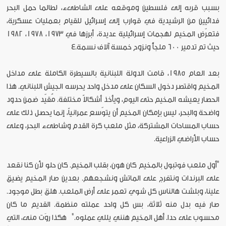
بسبب قربه إلى فلسطين وموقعه على الشاطىء، لطالما حمل البحر
فدائيين من الرشيدية في قوارب إلى إسرائيل للقيام بعمليات عسكرية،
فتعرّض المخيم لهجمات إسرائيلية عديدة، أبرزها في 1973، 1978، 1982
حيث تم تدمير 600 ملجأً ونزوح خمسة آلاف نسمة.4
بعد العام 1985، قامت الدولة اللبنانية بالسيطرة الكاملة على مداخل
المخيم واقتصر دخول السكان على مدخل واحد يحرسه الجيش اللبناني. هذا
الحصار يعيشه المخيم حتى اليوم، ويأخذ أشكالاً مختلفة. مُقيّد ضمن حدود
واضحة والبحر، ليس بإمكان المخيم أن يتوّسع عمرانياً، إنما يحصل ذلك على
حساب المساحات المشتركة، مثل ملعب كرة القدم وشاطىء البحر، وعلى
حساب الأراضي الزراعية.
"أول ملعب فوتبول بالمخيم كان هون، بقلب المخيم. كان حلو لأن كنا نقعد
على البرندات ونتفرج على الماتش ونشجعهم. بعدين صار المخيم يضيق
علينا، وبلشت هالناس كل شوي تعمر على أرض الملعب. هلق بطل موجود.
صار فيه بدل منه ثلاثة، بس كل واحد عملته منظمة. القديم ما كان
محسوب على حدا. أهل المخيم هنني يللي عملوه." هكذا روَت منى، التي