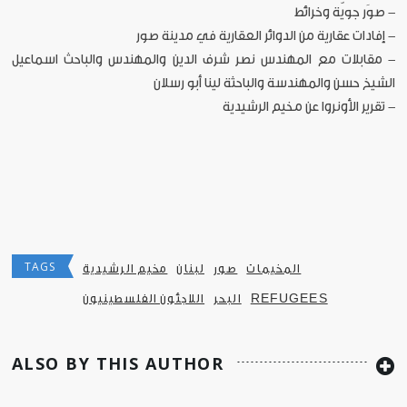
- صوَر جويّة وخرائط
- إفادات عقارية من الدوائر العقارية في مدينة صور
- مقابلات مع المهندس نصر شرف الدين والمهندس والباحث اسماعيل
الشيخ حسن والمهندسة والباحثة لينا أبو رسلان
- تقرير الأونروا عن مخيم الرشيدية
TAGS
المخيمات
صور
لبنان
مخيم الرشيدية
REFUGEES
البحر
اللاجئون الفلسطينيون
ALSO BY THIS AUTHOR