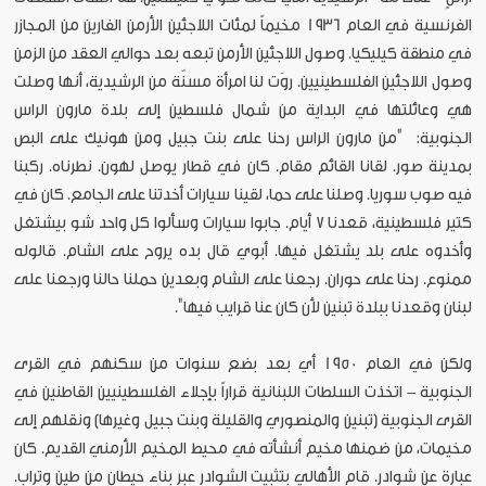
الفرنسية في العام 1936 مخيماً لمئات اللاجئين الأرمن الفارين من المجازر
في منطقة كيليكيا. وصول اللاجئين الأرمن تبعه بعد حوالي العقد من الزمن
وصول اللاجئين الفلسطينيين. روَت لنا امرأة مسنّة من الرشيدية، أنها وصلت
هي وعائلتها في البداية من شمال فلسطين إلى بلدة مارون الراس
الجنوبية: "من مارون الراس رحنا على بنت جبيل ومن هونيك على البص
بمدينة صور. لقانا القائم مقام. كان في قطار يوصل لهون. نطرناه. ركبنا
فيه صوب سوريا. وصلنا على حما، لقينا سيارات أخدتنا على الجامع. كان في
كتير فلسطينية، قعدنا ٧ أيام. جابوا سيارات وسألوا كل واحد شو بيشتغل
وأخدوه على بلد يشتغل فيها. أبوي قال بده يروح على الشام. قالوله
ممنوع. رحنا على حوران. رجعنا على الشام وبعدين حملنا حالنا ورجعنا على
لبنان وقعدنا ببلدة تبنين لأن كان عنا قرايب فيها".
ولكن في العام 1950 أي بعد بضع سنوات من سكنهم في القرى
الجنوبية - اتخذت السلطات اللبنانية قراراً بإجلاء الفلسطينيين القاطنين في
القرى الجنوبية (تبنين والمنصوري والقليلة وبنت جبيل وغيرها) ونقلهم إلى
مخيمات، من ضمنها مخيم أنشأته في محيط المخيم الأرمني القديم. كان
عبارة عن شوادر. قام الأهالي بتثبيت الشوادر عبر بناء حيطان من طين وتراب.