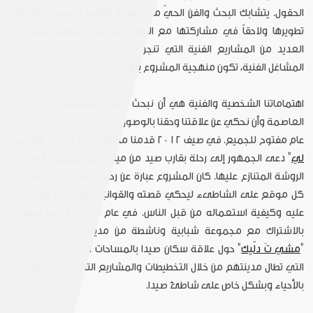
الحقول. يتشابك البحث والفن الحيّ منذ الفكرة الأولية للمشروع ثم أثناء
تطويرها ولاحقاً في مشاركتها مع الناس. من هذا المنطلق وعلى غرار
العديد من المشاريع الفنية التي تنجز مع مجتمعات محلية بدلاً من
المشاغل الفنية، تكون منهجية المشروع بأهمية نتيجته.
اهتماماتنا الشخصية والفنية هي أن نبحث بأماكن مهمشة خارج مركزية
العاصمة وأن نحكي عن علاقتنا وحقنا بالوصول للبحر والاستمتاع به كمكان
عام مفتوح للجميع. في صيف ٢٠١٢ قدمنا مشروعاً كان عنوانه "
هذا البحر
لي
" دعى الجمهور إلى رحلة بقارب صيد من ميناء عين المريسة الى دالية
الروشة المتنازع عليها. كان المشروع عبارة عن رحلة على قارب يتوقف عند
كل موقع على الشاطىء ليحكي قصته والقوانين التي ترعاه والتعديّات
عليه وكيفية استعماله من قبل الناس. في عام ٢٠١٥، قدمنا مشروعاً
بالاشتراك مع مجموعة شبابية وناشطة من مدينة صيدا تحت عنوان
"
مشي تَ دلّيك
" حول علاقة سكان صيدا بالمساحات المشتركة والتغيّرات
التي تطال مدينتهم من خلال التخطيطات والمشاريع التي تترك تغييراً جذرياً
بالأحياء وبشكل خاص على شاطئ صيدا.