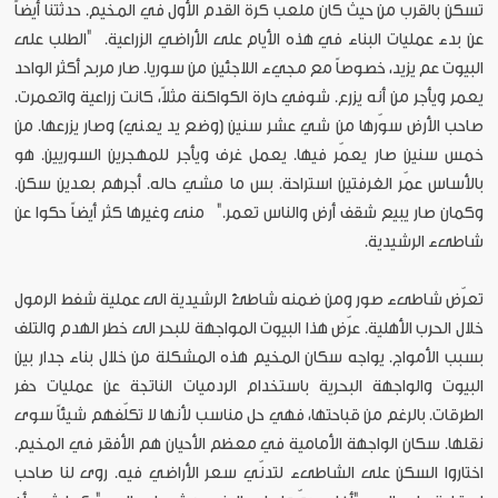
تسكن بالقرب من حيث كان ملعب كرة القدم الأول في المخيم. حدثتنا أيضاً
عن بدء عمليات البناء في هذه الأيام على الأراضي الزراعية. "الطلب على
البيوت عم يزيد، خصوصاً مع مجيء اللاجئين من سوريا. صار مربح أكثر الواحد
يعمر ويأجر من أنه يزرع. شوفي حارة الكواكنة مثلاً، كانت زراعية واتعمرت.
صاحب الأرض سوّرها من شي عشر سنين (وضع يد يعني) وصار يزرعها. من
خمس سنين صار يعمّر فيها. يعمل غرف ويأجر للمهجرين السوريين. هو
بالأساس عمّر الغرفتين استراحة. بس ما مشي حاله. أجرهم بعدين سكن.
وكمان صار يبيع شقف أرض والناس تعمر." منى وغيرها كثر أيضاً حكوا عن
شاطىء الرشيدية.
تعرّض شاطىء صور ومن ضمنه شاطئ الرشيدية الى عملية شفط الرمول
خلال الحرب الأهلية. عرّض هذا البيوت المواجهة للبحر الى خطر الهدم والتلف
بسبب الأمواج. يواجه سكان المخيم هذه المشكلة من خلال بناء جدار بين
البيوت والواجهة البحرية باستخدام الردميات الناتجة عن عمليات حفر
الطرقات. بالرغم من قباحتها، فهي حل مناسب لأنها لا تكلّفهم شيئاً سوى
نقلها. سكان الواجهة الأمامية في معظم الأحيان هم الأفقر في المخيم.
اختاروا السكن على الشاطىء لتدنّي سعر الأراضي فيه. روى لنا صاحب