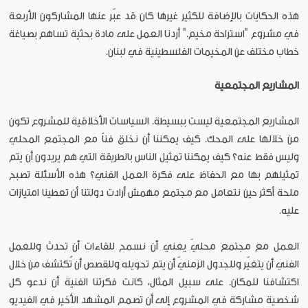
هذه الحكايات بالإضافة للكثير غيرها كان قد عبّر عنها المشاركون الأربعة
في مشروع "استراحة مخيم." أردنا العمل على مادة بحثية تساهم بصياغة
خطاب مختلف عن المخيمات الفلسطينية في لبنان.
المشاريع المجتمعية
المشاريع المجتمعية ليست ببسيطة. السياسات الأخلاقية للمشروع تكون
من خلالها على المحك. كيف يمكننا أن نخلق فناً مع المجتمع المحلي
وليس فقط عنه؟ كيف يمكننا تمثيل الناس بالطريقة التي هم يريدون أن يتم
تمثيلهم بها مع الحفاظ على فكرة العمل الفني؟ هذه الأسئلة تصبح
ملحة أكثر حين نتعامل مع مجتمع مهمش أرادت دولتنا أن تعطينا امتيازات
عليه.
العمل مع مجتمع محليّ يعني أن نسمح للقاءات أن تحدث وللعمل
الفني أن يتغيّر وللجدول الزمنيّ أن يتم تحويله وللقصص أن تُكتشف من خلال
اكتشافنا للمكان. على سبيل المثال، كانت فكرتنا الفنية أن ندعو كل
شخصية مشاركة في المشروع إلى أن تصمم المشهد الأخير في الفيديو