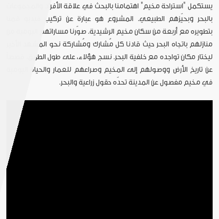
يستكمل "استراحة مخيم" اهتمامنا بالبحث في علاقة الأفراد والمجموعات
بالبحر وبحيّزهم الطبيعي. المشروع هو عبارة عن تركيب فيديو قمنا
بتطويره مع أربعة من سكان مخيم الرشيدية. صوّرنا مساراتهم اليومية من
منازلهم باتجاه البحر حيث قادنا كل مُشارك ومُشاركة نحو المشهد الأخير
ليختار مكان تواجده مع خلفية البحر. نسج هؤلاء، على طول الطريق، قصصاً
عن تاريخ الأرض ووصولهم إلى المخيم وصراعهم للعمار والحياة اليومية
في مخيم مفصول عن المدينة تحدّه حقول زراعية والبحر.