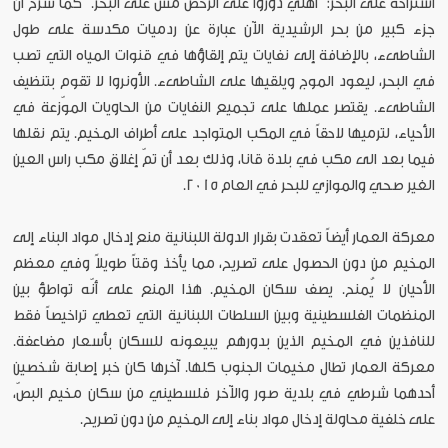
استراحة على البحر: "أهلي دوّروا على الرخص مش على البحر." كما شرح أن
جزء كبير من بحر الرشيدية الآن عبارة عن ردميات مكدسة على طول
الشاطىء، بالإضافة إلى نفايات يتم إلقاؤها في قنوات المياه التي تصب
في البحر، ليعود الموج ويلقيها على الشاطىء. الأونروا لا تقوم بتنظيف
الشاطىء. يقتصر عملها على تجميع النفايات من الحاويات الموّزعة في
الأحياء، لترميها لاحقاً في المكب المتواجد على أطراف المخيم. يتم نقلها
فيما بعد الى مكب في بلدة قانا، وذلك بعد أن تمّ إغلاق مكب راس العين
الغير صحي والموازي للبحر في العام 2015.
معركة العمار أيضاً تعقدت بقرار الدولة اللبنانية منع إدخال مواد البناء إلى
المخيم من دون الحصول على تصريح، مما يأخذ وقتاً طويلاً وفي معظم
الأحيان لا يُمنح. يصف سكان المخيم. هذا المنع على أنّه تواطؤ بين
المنظمات الفلسطينية وبين السلطات اللبنانية التي تعطي تراخيصاً فقط
للنافذين في المخيم الذين بدورهم يبيعونه للسكان بأسعار مضاعفة.
معركة العمار تطال مخيمات الجنوب كلها. آخرها كان خبر إصابة شخصين
أحدهما شرطي في بلدية صور والآخر فلسطيني من سكان مخيم البصّ،
على خلفية محاولة إدخال مواد بناء إلى المخيم من دون تصريح.