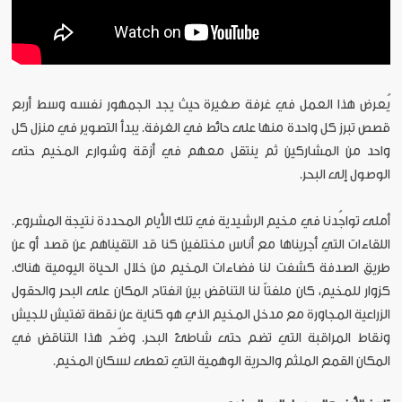
يُعرض هذا العمل في غرفة صغيرة حيث يجد الجمهور نفسه وسط أربع
قصص تبرز كل واحدة منها على حائط في الغرفة. يبدأ التصوير في منزل كل
واحد من المشاركين ثم ينتقل معهم في أزقة وشوارع المخيم حتى
الوصول إلى البحر.
أملى تواجُدنا في مخيم الرشيدية في تلك الأيام المحددة نتيجة المشروع.
اللقاءات التي أجريناها مع أناس مختلفين كنا قد التقيناهم عن قصد أو عن
طريق الصدفة كشفت لنا فضاءات المخيم من خلال الحياة اليومية هناك.
كزوار للمخيم، كان ملفتاً لنا التناقض بين انفتاح المكان على البحر والحقول
الزراعية المجاورة مع مدخل المخيم الذي هو كناية عن نقطة تفتيش للجيش
ونقاط المراقبة التي تضم حتى شاطئ البحر. وضّح هذا التناقض في
المكان القمع الملثم والحرية الوهمية التي تعطى لسكان المخيم.