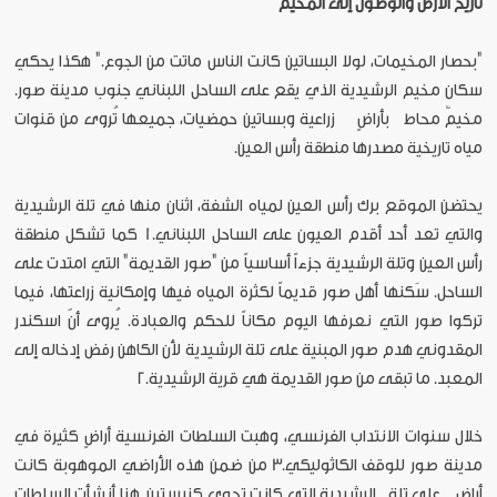
تاريخ الأرض والوصول إلى المخيم
"بحصار المخيمات، لولا البساتين كانت الناس ماتت من الجوع." هكذا يحكي
سكان مخيم الرشيدية الذي يقع على الساحل اللبناني جنوب مدينة صور.
مخيمٌ محاط بأراضٍ زراعية وبساتين حمضيات، جميعها تُروى من قنوات
مياه تاريخية مصدرها منطقة رأس العين.
يحتضن الموقع برك رأس العين لمياه الشفة، اثنان منها في تلة الرشيدية
والتي تعد أحد أقدم العيون على الساحل اللبناني.1 كما تشكل منطقة
رأس العين وتلة الرشيدية جزءاً أساسياً من "صور القديمة" التي امتدت على
الساحل. سَكنها أهل صور قديماً لكثرة المياه فيها وإمكانية زراعتها، فيما
تركوا صور التي نعرفها اليوم مكاناً للحكم والعبادة. يُروى أنّ اسكندر
المقدوني هدم صور المبنية على تلة الرشيدية لأن الكاهن رفض إدخاله إلى
المعبد. ما تبقى من صور القديمة هي قرية الرشيدية.2
خلال سنوات الانتداب الفرنسي، وهبت السلطات الفرنسية أراضٍ كثيرة في
مدينة صور للوقف الكاثوليكي.3 من ضمن هذه الأراضي الموهوبة كانت
أراضٍ على تلة الرشيدية التي كانت تحوي كنيستين. هنا أنشأت السلطات