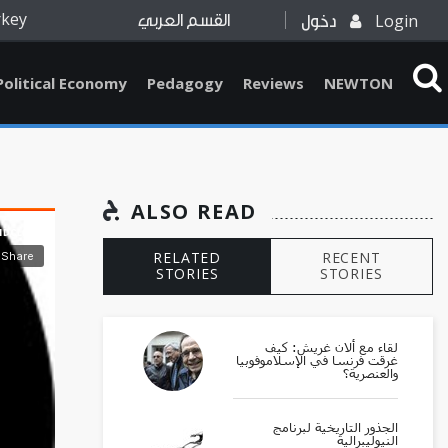
rkey
Login
دخول
القسم العربي
Political Economy
Pedagogy
Reviews
NEWTON
ALSO READ
RELATED
RECENT
STORIES
STORIES
لقاء مع ألان غريش: كيف
غرقت فرنسا في الإسلاموفوبيا
والعنصرية؟
الجذور التاريخية لبرنامج
النيوليبرالية