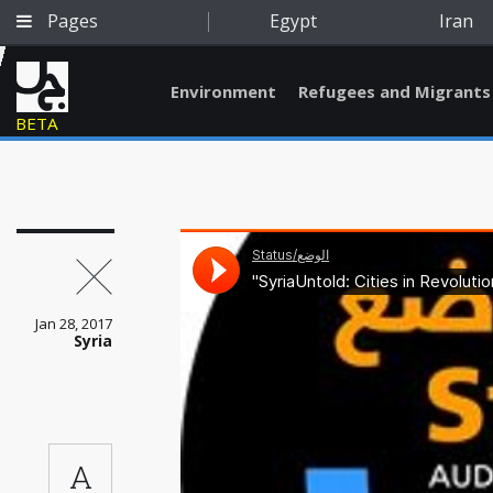
Pages
Egypt
Iran
Environment
Refugees and Migrants
BETA
Jan 28, 2017
Syria
Qatar
A