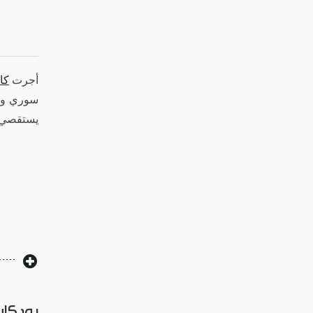
أجرت
كا
سوري وبا
يستقصي .
بودكاس