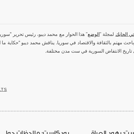
تي الحايك
لمجلة "
الوضع
هذا الحوار مع محمد ديبو، رئيس تحرير ”سوريا أ
حث مهتم بالثقافة والاقتصاد في سوريا. يناقش محمد ديبو “حكاية ما 
تاريخ الانتفاض السورية في ست مدن مختلفة
LTS
ت: يهود العراق
بودكاست: ملاحظات حول