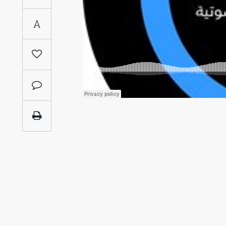
Saudi
A
Arabia
Syria
Tunisia
Turkey
Yemen
Maghreb