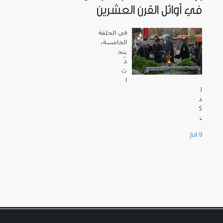
في أوائل القرن العشرين
في الحلقة
الخامسة،
يتح
دّ
ث
ا
ل
د
ك
ت
و
Jul 9
ر
س
ا
م
ي
ز
ب
ي
د
ة