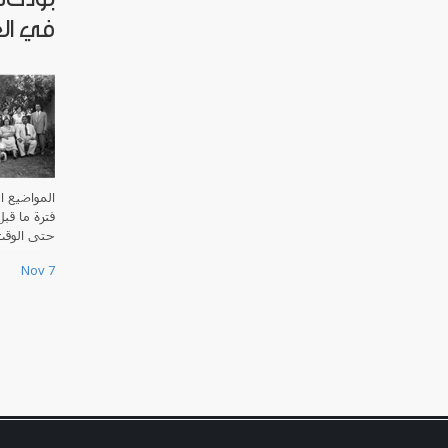
في ال
المواضيع ا
فترة ما قب
حتى الوق.
Nov 7