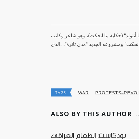
" نتولد“ (حكاية ما انحكت)، وهو شاعر وكاتب
انحكت” ومشروعه الجديد “مدن ثائرة”، ،الذي
TAGS
WAR
PROTESTS-REVO
ALSO BY THIS AUTHOR
بودكاست: الطعام العراقي