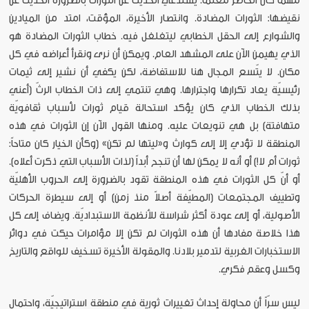
مهما كان الحاضر معتماً. يستدعي الحديث عن الثورات بالضرورة الحديث عن
نقيضها: الثورات المضادة. وانتصار الأخيرة، المؤقت، امتد من الميادين
والشوارع إلى الحقل الخطابي ليتغلغل فيه. خطاب الثورات المضادة هو
الذي يهيمن الآن على المشهد العام. ويمكن أن نرى ونقرأ أعراضه في كل
مكان. لا يتّسع المجال هنا للاستفاضة، لكن يكفي أن نشير إلى ثيمات
رئيسيّة يعاد تكرارها واجترارها. وهي تنتمي إلى ذات الخطاب الرثّ (أعني
بذلك الخطاب الذي كان يؤكد استحالة قيام ثورات لأسباب ثقافويّة
متهافتة) بل هي تنويعات عليه. ومنها القول الآن إن الثورات في هذه
المنطقة لا تؤدي إلا إلى كوارث و«ليتها لم تكن» (وكأن الخيار كان متاحاً:
ثورات أم لا!) أو أنه لا يمكن لها أن تنجح أبداً (لذات الأسباب التي ذكرت أعلاه).
أو أنّ كل الثورات في هذه المنطقة تقود بالضرورة إلى الحروب الأهليّة
وتطييف المجتمعات (المطيّفة أصلاً منذ زمن) أو إلى سيطرة الحركات
الأصولية، أو إلى عودة أكثر شراسة للأنظمة الاستبداديّة. ويضاف إلى كل
هذا خلاصة مفادها أن هذه الثورات لم تكن إلا مؤامرات حيكت في دوائر
الاستخبارات الغربية لتدمير بلادنا. والمقولة الأخيرة تسخيف للواقع والتاريخ
وكسل وعقم فكري.
ليس سرّاً أن محاولة إحداث تغييرات ثورية في منطقة استراتيجيّة، واحتمال