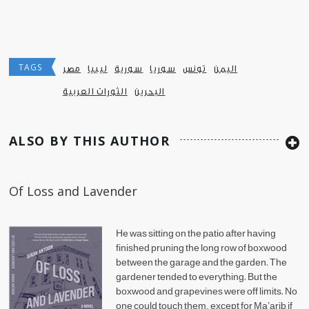
TAGS
اليمن
تونس
سوريا
سورية
ليبيا
مصر
البحرين
الثورات العربية
ALSO BY THIS AUTHOR
Of Loss and Lavender
He was sitting on the patio after having
finished pruning the long row of boxwood
between the garage and the garden. The
gardener tended to everything. But the
boxwood and grapevines were off limits. No
one could touch them, except for Ma’arib if