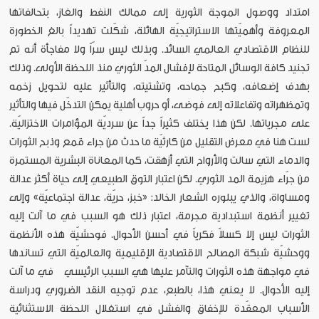
امتداد ووصول الموجة الثورية إلى ممالك النفط والغاز، بتحالفاتها
المعروفة وأهميّتها الاستراتيجيّة الهائلة، شكّلت تهديداً بالغ الخطورة
للنظام الاقتصادي العالمي السائد. وبذلك ليس سرّاً ولا مفاجأة أنه تم
تجنيد كافة الوسائل المتاحة لإفشال المدّ الثوري منذ اللحظة الأولى. وذلك
بهدف إضعافه، وكبح جماحه، وتشتيته، والتأثير عليه لتحويل زخمه
وتمظهراته وتفاعلاته إلى فوضى، أو حروب أهلية يمكن التدخّل فيها والتأثير
على مجرياتها. لكن هذا يختلف كثيراً جداً عن سرديّة المؤامرات الاختزاليّة.
لست هنا في معرض التقليل من كارثيّة ما حدث من جراء قمع وذبح الثورات
والدماء التي سالت والأرواح التي أزهقت، كما المعاناة البشرية المستمرة
من جرّاء هزيمة المد الثوري. لكن اعتبار التوق الطبيعي إلى حياة أكثر عدالة
ومساواة، والذي يبلوره الشعار الخالد: «خبز، حريّة، عدالة اجتماعيّة» وإلى
تغيير أنظمة استبدادية مجرمة، اعتبار ذلك هو السبب في ما آلت إليه
الثورات ليس إلا كسلاً فكرياً في أحسن الأحوال. فوحشيّة هذه الأنظمة
ووحشيّة شبكة المصالح الاقتصادية الإقليمية والعالميّة التي تساندها
في مواجهة هذه الثورات والتآمر عليها هي السبب الرئيسي في ما آلت
إليه الأحوال. لا يعني هذا، بالطبع، عدم توجيه النقد الضروري ودراسة
الأسباب المعقّدة للإخفاق والفشل في استغلال اللحظة الاستثنائية