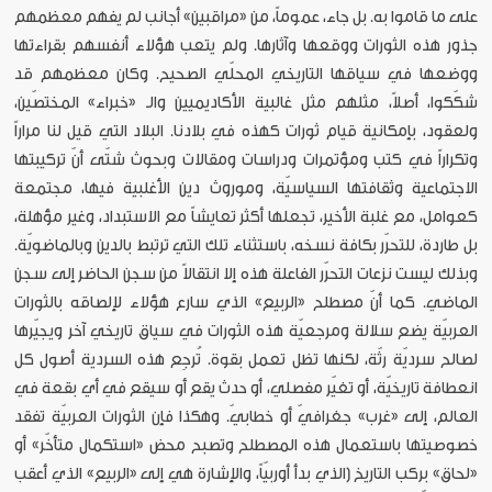
على ما قاموا به. بل جاء، عموماً، من «مراقبين» أجانب لم يفهم معظمهم
جذور هذه الثورات ووقعها وآثارها. ولم يتعب هؤلاء أنفسهم بقراءتها
ووضعها في سياقها التاريخي المحلّي الصحيح. وكان معظمهم قد
شكّكوا، أصلاً، مثلهم مثل غالبية الأكاديميين والـ «خبراء» المختصّين،
ولعقود، بإمكانية قيام ثورات كهذه في بلادنا. البلاد التي قيل لنا مراراً
وتكراراً في كتب ومؤتمرات ودراسات ومقالات وبحوث شتّى أنّ تركيبتها
الاجتماعية وثقافتها السياسيّة، وموروث دين الأغلبية فيها، مجتمعة
كعوامل، مع غلبة الأخير، تجعلها أكثر تعايشاً مع الاستبداد، وغير مؤهلة،
بل طاردة، للتحرّر بكافة نسخه، باستثناء تلك التي ترتبط بالدين وبالماضويّة.
وبذلك ليست نزعات التحرّر الفاعلة هذه إلا انتقالاً من سجن الحاضر إلى سجن
الماضي. كما أنّ مصطلح «الربيع» الذي سارع هؤلاء لإلصاقه بالثورات
العربيّة يضع سلالة ومرجعيّة هذه الثورات في سياق تاريخي آخر ويجيّرها
لصالح سرديّة رثّة، لكنها تظل تعمل بقوة. تُرجِع هذه السردية أصول كل
انعطافة تاريخيّة، أو تغيّر مفصلي، أو حدث يقع أو سيقع في أي بقعة في
العالم، إلى «غرب» جغرافيّ أو خطابيّ. وهكذا فإن الثورات العربيّة تفقد
خصوصيتها باستعمال هذه المصطلح وتصبح محض «استكمال متأخّر» أو
«لحاق» بركب التاريخ (الذي بدأ أوربيّاً، والإشارة هي إلى «الربيع» الذي أعقب