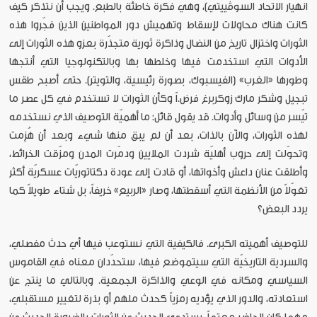
انهيار الاتّحاد السوڤييتي)، وهي فكرة خاطئة بالطبع. ويجب أن نتذكر كيف
كانت هناك محاولات لإسقاط وتهميش دور المواطنين الذين فجّروا هذه
الثورات واختزال تاريخ من النضال وذاكرة ثورية متجذّرة بعزو هذه الثورات إلى
الأدوات التي استخدمت فيها وخلطها بها وبالتكنولوجيا التي أنتجها
وطورها «الغرب» (الفيسبوك، بصورة رئيسية، والتويتر). حتى أصبح طقس
تبجيل وشكر مارك زوكربرغ فرض.اً وكأن الثورات لا تستخدم في كل عصر ما
تيّسر من وسائل وأدوات. قد يقول قائل: ما أهميّة التوصيف الذي نستخدمه
لهذه الثورات، والآن بالذات، بعد أن لم يبق منها شيء وبعد أن هُزِمت
وتحوّلت إلى حروب أهليّة شردت الملايين ودمّرت المدن ومزّقت الخرائط،
وأطلقت عنان داعش وأخواتها، أو قادت إلى عودة دكتاتوريّات عسكريّة أكثر
تغوّلاً من الأنظمة التي أسقطتها، وصار «الربيع» خريفاً، بل شتاء طويلاً كما
يردد البعض؟
للتوصيف أهميته الكبرى. فالكيفية التي نستوعب فيها أي حدث مفصلي،
والسردية التاريخيّة التي سيتموضع فيها، ستحدّدان معناه في القاموس
السياسي ومكانه في الوعي والذاكرة الجمعية. وبالتالي ما ينتج عن
استعادته، والدور الذي يؤديه رمزياً كحدث ملهم أو بذرة لتغيير مستقبلي،