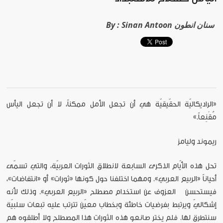
Sinan Antoon سنان انطون
By :
«الراديكاليّة الحقّيقيّة هي أن تجعل الأمل ممكناً، لا أن تجعل اليأس
مُقْنِعاً.»
ريموند وليامز
تحل هذه الأيّام الذكرى السابعة لانطلاق الثورات العربيّة، والتي تسمّى
أحياناً «الربيع العربي». ومهما اختلفنا حول كونها «ثورات» أو «انتفاضات»،
فيستحسن العزوف عن استخدام مصطلح «الربيع العربي». وذلك لأنه
إشكاليّ ويرتبط بفرضيات خاطئة وبخطاب معيّن تترتب عليه تبعات سلبيّة
سنتطرق لها. فلم يختر صانعو هذه الثورات هذا المصطلح ولا أطلقوه هم