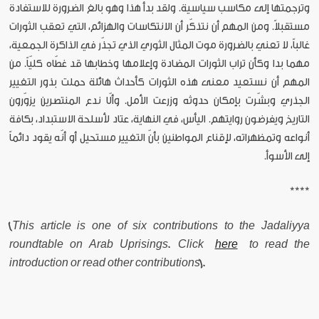
وترجمتها إلى مكاسب سياسية. ولقد بدأ هذا وهو بالغ الضرورة للاستفادة
مستقبلاً. ومن المهم أن نتذكّر أن الانتكاسات والهزائم، التي تعقب الثورات
غالباً، لا تعني بالضرورة موت المثال الثوري الذي تجذّر في الذاكرة الجمعية،
مهما بدا وكأن تراب الثورات المضادة وإعلامها وخطابها قد غطّاه كليّاً. من
المهم أن نستعيد معنى هذه الثورات كأحداث هائلة حملت بذور التغيير
الجذري وبشّرت بإمكان حدوثه وزرعت الأمل. وألّا ندع المنتصرين يزوّرون
التاريخ ويفرضون روايتهم. اليأس، في النهاية، عتاد لأسلحة الاستبداد، بكافة
أنواعه وتمظهراته، لإقناع المواطنين بأنّ التغيير مستحيل أو أنّه يقود دائماً
إلى الأسوأ.
****
[This article is one of six contributions to the Jadaliyya
roundtable on Arab Uprisings. Click
here
to read the
introduction or read other contributions].