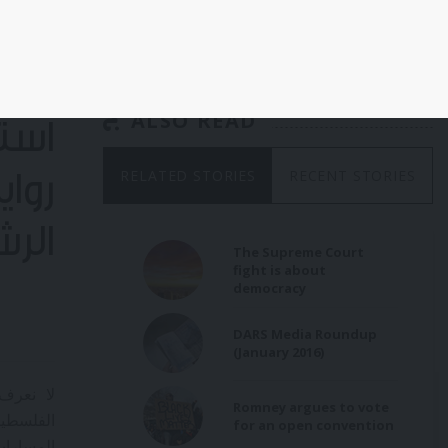
ومناقيش ز
ALSO READ
استر
RELATED STORIES
RECENT STORIES
رواي
الرش
The Supreme Court
fight is about
democracy
DARS Media Roundup
(January 2016)
لا نعرف
Romney argues to vote
الفلسطي
for an open convention
المسارات