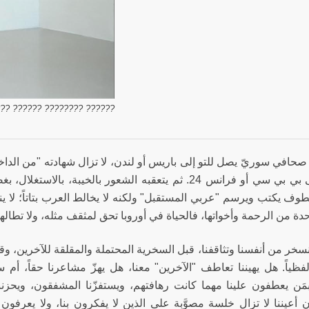
??? ???????? ?????? ?????]
 صحافي سوريّ يصل للتو إلى باريس أو لندن، لا تزال شهادته "من ال
الدم على بي بي سي أو فرانس 24. ثم يتعقبه الشعور بالخيبة،
ف يكتب ويرسم "عربي المستقبل" ولكنه لا يخالط العرب بتاتاً؛ لا ي
دة من الرحمة وأخواتها، فالحياة في أوروبا تحق لمثقف مثله، ولا تطالها
 نسخر من أنفسنا وتثاقفنا، قبل السخرية المحتملة والمقلقة للآخرين، وقد 
لفظياً. هل يهيننا تعاطف "الآخرين" معنا، هل يهزّ مشاعرنا حقاً، أم 
مَن يعطفون علينا مهما كانت رهافتهم، ويستفزّنا المشفقون، ويحزن
أن أعيننا لا تزال خلسة مصوَّبة على الذين لا يفكرون بنا، ولا يعرفون 