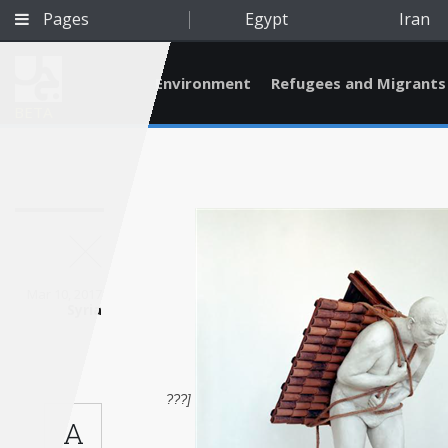
Pages
Egypt
Iran
Environment
Refugees and Migrants
BETA
Mar 10, 2017
Syria
[???
Qatar
A