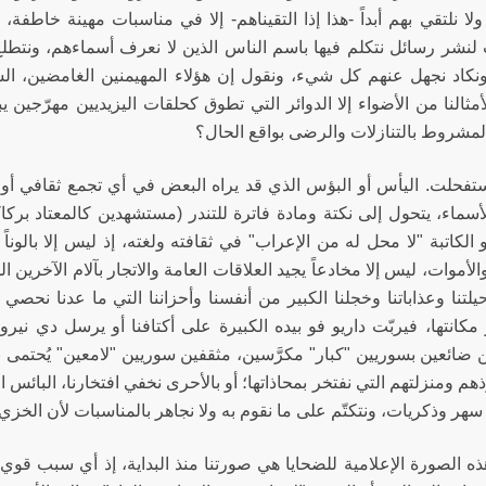
ولا نلتقي بهم أبداً -هذا إذا التقيناهم- إلا في مناسبات مهينة خاطفة، 
لنشر رسائل نتكلم فيها باسم الناس الذين لا نعرف أسماءهم، ونتطلع إ
ونكاد نجهل عنهم كل شيء، ونقول إن هؤلاء المهيمنين الغامضين، الس
مثالنا من الأضواء إلا الدوائر التي تطوق كحلقات اليزيديين مهرّجين 
المشروط بالتنازلات والرضى بواقع الحال؟
استفحلت. اليأس أو البؤس الذي قد يراه البعض في أي تجمع ثقافي أو 
سماء، يتحول إلى نكتة ومادة فاترة للتندر (مستشهدين كالمعتاد بركاك
 الكاتبة "لا محل له من الإعراب" في ثقافته ولغته، إذ ليس إلا بالوناً 
لأموات، ليس إلا مخادعاً يجيد العلاقات العامة والاتجار بآلام الآخرين 
يلتنا وعذاباتنا وخجلنا الكبير من أنفسنا وأحزاننا التي ما عدنا نحص
أو مكانتها، فيربّت داريو فو بيده الكبيرة على أكتافنا أو يرسل دي ن
ضائعين بسوريين "كبار" مكرَّسين، مثقفين سوريين "لامعين" يُحتمى بهم
هم ومنزلتهم التي نفتخر بمحاذاتها؛ أو بالأحرى نخفي افتخارنا، البائس
هر وذكريات، ونتكتّم على ما نقوم به ولا نجاهر بالمناسبات لأن الخزي أك
 الصورة الإعلامية للضحايا هي صورتنا منذ البداية، إذ أي سبب قوي آخر