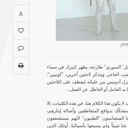
Saudi
A
Arabia
Syria
Tunisia
???
Turkey
داخل" السوري" طازجة، يظهر كنيزك في سماء
Yemen
 بالاستغلال، بغضب العاجز، ويتذكر لاجئين آخرين، "كونيين":
نزل أدونيس من عليائه ليعطف على اللاجئين
Maghreb
 يد العامل أو العاطل عن العمل...
لا يكون هذا الكلام هنا، في هذه الكلمات، إلا
سنشكّك بدوافع المتعاطفين وأصالة إيثارهم،
نا المتضامنون "الطيبون" لأنهم مستضعفون
عنا شيئاً ولم يسمعوا بأسمائنا، أولئك الذين