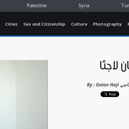
Palestine
Syria
Tu
Cities
Sex and Citizenship
Culture
Photography
ن لاجئا
لان حاجي
By :