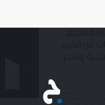
عتر وزيت
احة مخيّم:
ات من مخيم
يدية والبحر
 الكثير حول سبب تواجد المخيمات
نية حيث هي اليوم. كما لا نعرف
 التي اتخذها سكانها من فلسطين إلى