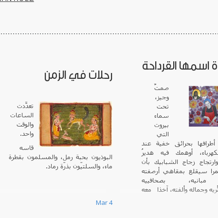
 اسمها القرداحة
رحلات في الزمن
صمتٌ
وجيز،
تعدّدتِ
تحت
الساعات
سماء
والوقت
بيروت
واحد.
التي
طرافها بحرائق خفية عند
قاسه
كهرباء، أوهمك فيه هديرُ
البوذيون بحبة رمل، والمسلمون بقطرة
 وارتجاجُ زجاج الشبابيك بأن
ماء، والسلتيّون بذرّة رماد.
را سيقلع بمقاهي أرصفته
 مبانيه، بصحافييه
ريه وجماله وألفته، آخذاً معه
ي ربط إليه رفيق شرف جواده
Mar 4
رس شو، وكشك الجرائد مقابل
فتات وسترن يونيون الذهبية،