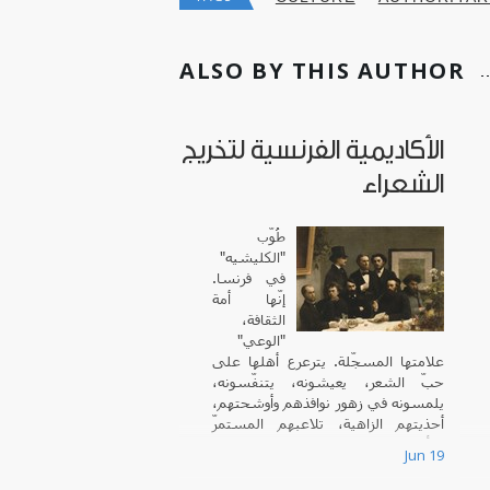
ALSO BY THIS AUTHOR
الأكاديمية الفرنسية لتخريج
الشعراء
طُوّب
"الكليشيه"
في فرنسا.
إنّها أمة
الثقافة،
"الوعي"
علامتها المسجّلة. يترعرع أهلها على
حبّ الشعر، يعيشونه، يتنفّسونه،
يلمسونه في زهور نوافذهم وأوشحتهم،
أحذيتهم الزاهية، تلاعبهم المستمرّ
بالألفاظ.
Jun 19