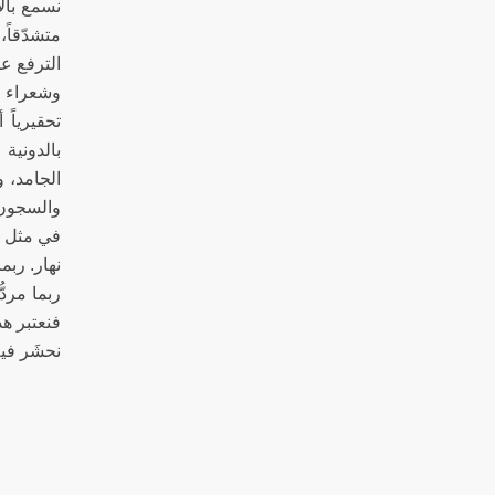
نسمع بالإ
متشدّقاً،
الترفع عن
وشعراء ال
تحقيرياً
بالدونية
الجامد، و
والسجون،
في مثل هذ
نهار. ربم
ربما مردُ
فنعتبر هذ
نحشَر في