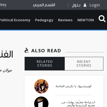
rkey
Login
دخول
القسم العربي
Political Economy
Pedagogy
Reviews
NEWTON
ALSO READ
الفنا
RELATED
RECENT
STORIES
STORIES
Golan Haji جو
كونيتشيوا، يا نكبتي الخاصة
استراحة مخيّم: روايات من
مخيم الرشيدية والبحر