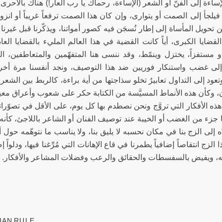
ساءة إلى الفنّ أو الشعر (الإساءة، رحماك يا رب العار!) هناك بالأحرى ا
 فيلجأ إلى الصمت أو يتوارى، وإن كان هذا الصمت ترفعاً غريباً أو انزواء مؤ
 تحويل المأساة إلى إطار نُسجَن فيه كصور أمواتنا، ويذكّرنا قبل غيرن
قضايا الكبرى، أياً كانت القضية في هذا العالم المليء بالقضايا العا
 أو مستفزاً، يختزل وينمّط، وقد ننسى هنا المتفهّمين والمتعاطفين، ا
 إلى غضب واستنكار فوريين ضد هذا التوصيف، ونجد أنفسنا مرة أخر
تعود إلى التداول تعابيرُ تخلو سذاجتها من أية براءة، كالربط بين الشع
 وكأن هذه الأنماط المسيَّسة من الكتابة حكر على شعوب وأعراق معينة
ه الأفكار التي تروَّج ونحن نصطدم بها كل يوم، على الأقل في تصوّراتنا، 
ا جزء من الغضب أو الخيبة عند توصيف الفنان أو الشاعر باللاجئ، كأنه
ّه إلى الزج بنا في مكان نحسبه لا يليق بنا، ولا يناسب ما نتوهّمه حول أ
ا الزج انتقاصاً إضافياً يطمرنا في قاع الإهانات التي مُرِّغنا فيها، ودلوا
ه، ويفيض بالسفسطات والحقائق والرعب وفضلات المشاعر والأفكار.
IAN RULE