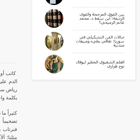
بين القوى المرجحة والقوى
الرديفة: أين سقط د. محمد
غانم الرميحي؟
صالات الفن التشكيلي في
سوريا: تعافي بطيء ومبيعات
متدنية
العلم الشعبوي الخطير ليوفال
نوح هراري
كاتب أو
رياض سطو
بكلمة واح
كثيراً ما
تضخيماً 
فنرتاب ب
مثلنا؛ أل