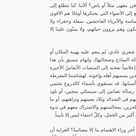
في مقهى مثلاً أو باص؟ ألأننا كنا نتطلع إلى
لى الأضواء التي يحتكرها أوغادٌ هم الأقوى
اسة والأثرياء الفاحشين، سفلة وحقراء ولا
يبكون وهم يروون حياتهم، ولا
يمنّون علينا إلا
شعري عادي، لم ينعم عليه بهيبة المكان أو
ة النماذج وضحالتها)، واتهام مسبق بأن هذا
إعلامياً نفخته إلى المنصات الأنفاسُ الأخيرة
الذين يسميهم أهله وإخوته. لهشاشتنا المفرطة
ي أسبابها، قد نستقوي بأسماء كالدروع نحتمي
يرو رسالة تضامن إلى سينمائي سجين، أو نلوذ
 في الشدائد ويُلاذ بصيتهم ونزاهتهم، أو ما
 الحزين، بمجالستهم والاشتراك معهم في ندوة
بر من الخجل، وكلّ احتفاء ليس إلا تأبيناً.
 وراء الاهتمام بنا إلا مصائبنا؟ الغرابة أن