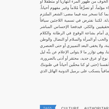
لخوف من ظهور المرء انتهازياً أو متطفلاً أو
لماً، أو تصرُّفاً مُلاماً وغير مفهوم أحياناً.
ا بما كنا نسخر منه فيما مضى: الشعر الملتزم
دلة. لكننا نفترض في تسمية اللاجئين سياقاً
لحقيقيين والكثر، فيدفعنا الإحساس المباشر
ى أمام بشاعة الوقوع في الرطانة والكلام
ر والحب أو المرأة والسلام أو النضال والوطن
، ولا يخفى البعد التمييزي أو حتى العنصري
وهي تؤازر ما لا يتوانى الإعلام عن بثِّه ليل
 نوع أو عرق جديد، محتقر أو أدنى بالضرورة،
نفسنا (حتى لو كنا محقّين أحياناً في ظنوننا)،
ً إضافياً ينسكب على برميل الدونية الهائل الذي
TAGS
CULTURE
AUTHORITAR