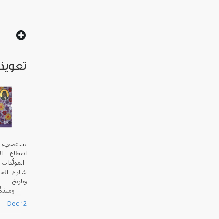
تعويذة
تستضيء أ
انقطاع ال
المولّدات
شارع الحم
وتاريخ
ومتذمّ
العمود الذ
Dec 12
أمام الهو
كوستا، ولا