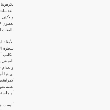
يكرهوننا 
العدسات 
والأغنى 
يعطون لأ
بالفتات 
الأمثلة 
سطوة الأ
الكاتب أو
للغرقى وا
وانعدام ح
بهيبتها 
كمراهقين 
نظنه نفوذ
أو جلسة س
أليست هذه