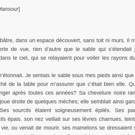
 Mansour
]
bâtre, dans un espace découvert, sans toit ni murs. Il n’
te de vue, rien d’autre que le sable qui s’étendait 
s le ciel, qui se relayaient pour voiler les rayons du 
’étonnait. Je sentais le sable sous mes pieds ainsi que 
hé de la table pour m’assurer que c’était bien elle. Q
ranger après toutes ces années? Sa chevelure noire r
la joue droite de quelques mèches; elle semblait ainsi ga
Ses sourcils étaient soigneusement épilés. Ses pa
ls épais. son nez veillait sur ses lèvres charnues, tein
 vie, ou venait de mourir. ses mamelons se dressaient 