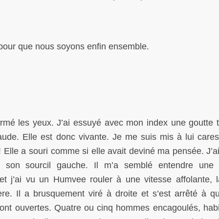
pour que nous soyons enfin ensemble.
fermé les yeux. J’ai essuyé avec mon index une goutte
aude. Elle est donc vivante. Je me suis mis à lui cares
e! Elle a souri comme si elle avait deviné ma pensée. J’a
ur son sourcil gauche. Il m’a semblé entendre une 
et j’ai vu un Humvee rouler à une vitesse affolante, l
ère. Il a brusquement viré à droite et s’est arrêté à q
sont ouvertes. Quatre ou cinq hommes encagoulés, habi