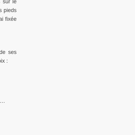
 sur le
s pieds
i fixée
 de ses
ix :
s…