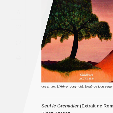
Saudi
A
Arabia
Syria
Tunisia
Turkey
Yemen
Maghreb
coverture: L`Arbre, copyright: Beatrice Boissegu
Seul le Grenadier
(Extrait de Ro