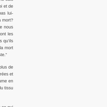
i et de
as lui-
a mort?
ne nous
ont les
 qu’ils
 la mort
te.”
plus de
irées et
fume en
u tissu