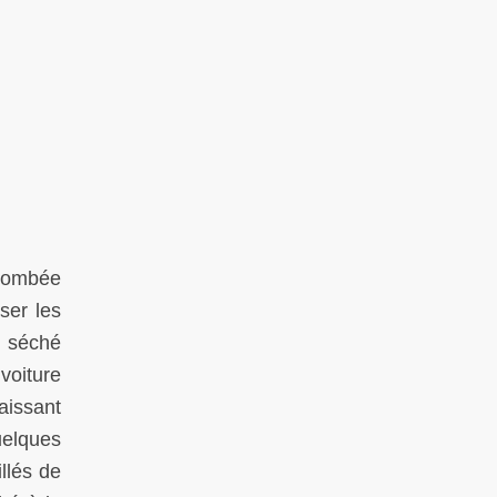
 tombée
ser les
i séché
voiture
aissant
uelques
llés de