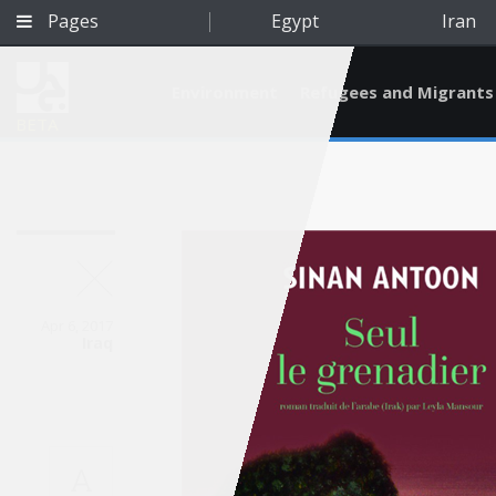
Pages
Egypt
Iran
Environment
Refugees and Migrants
BETA
Apr 6, 2017
Iraq
Qatar
A