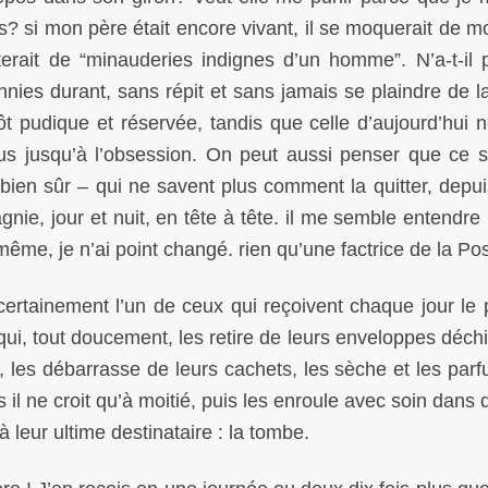
s? si mon père était encore vivant, il se moquerait de mo
erait de “minauderies indignes d’un homme”. N’a-t-il p
ies durant, sans répit et sans jamais se plaindre de l
tôt pudique et réservée, tandis que celle d’aujourd’hui 
ous jusqu’à l’obsession. On peut aussi penser que ce s
bien sûr – qui ne savent plus comment la quitter, depuis
gnie, jour et nuit, en tête à tête. il me semble entendre
ême, je n’ai point changé. rien qu’une factrice de la Pos
s certainement l’un de ceux qui reçoivent chaque jour le 
 qui, tout doucement, les retire de leurs enveloppes déch
, les débarrasse de leurs cachets, les sèche et les par
l ne croit qu’à moitié, puis les enroule avec soin dans d
à leur ultime destinataire : la tombe.