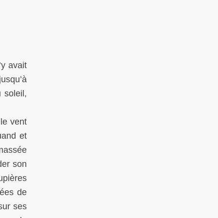
y avait
jusqu’à
soleil,
le vent
uand et
amassée
rder son
upières
tées de
sur ses