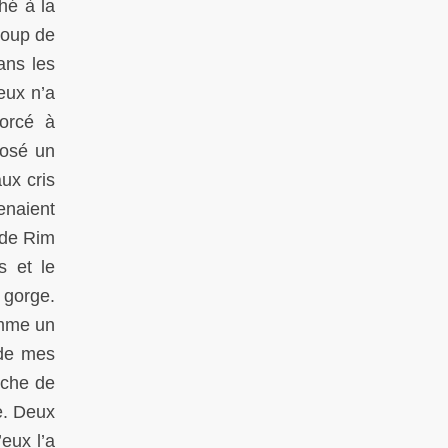
ché à la
coup de
ans les
eux n’a
forcé à
posé un
ux cris
enaient
 de Rim
s et le
a gorge.
omme un
 de mes
uche de
e. Deux
’eux l’a