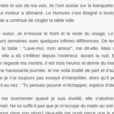
ndre le son de ma voix. Ils l’ont assise sur la banquette
. Le moteur a démarré. Le Humvee s’est éloigné à toute 
uie a continué de cingler la table vide.
e sueur. Je m’essuie le front et le reste du visage. 
urs semaines avec quelques infimes différences. De t
 la table : “Lave-moi, mon amour”, me dit-elle. Mais c
elle a dû s’infiltrer depuis l’extérieur, durant la nuit. 
e regarde ma montre, il est trois heures et demie du mati
e harassante journée. et me voilà tiraillé de part et d’a
je n’ai toujours pas essayé d’interpréter, alors qu’il pe
it au nez : “Tu pensais pouvoir m’échapper, espèce d’id
e tourmenter quand je suis éveillé, elle s’obsti
. Ne lui suffit-il pas que je m’occupe du matin au soir
 repos dans son giron? Veut-elle me punir parce que je 