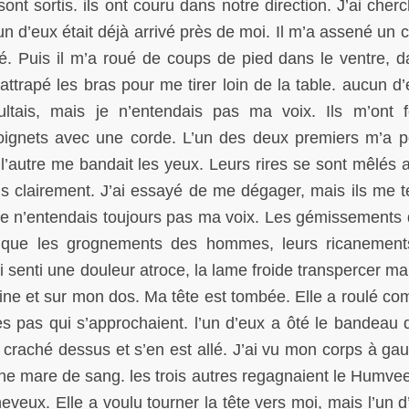
sont sortis. ils ont couru dans notre direction. J’ai cher
un d’eux était déjà arrivé près de moi. Il m’a assené un 
sé. Puis il m’a roué de coups de pied dans le ventre, d
attrapé les bras pour me tirer loin de la table. aucun d’
sultais, mais je n’entendais pas ma voix. Ils m’ont 
 poignets avec une corde. L’un des deux premiers m’a 
’autre me bandait les yeux. Leurs rires se sont mêlés a
is clairement. J’ai essayé de me dégager, mais ils me t
 je n’entendais toujours pas ma voix. Les gémissements
si que les grognements des hommes, leurs ricanement
ai senti une douleur atroce, la lame froide transpercer m
ine et sur mon dos. Ma tête est tombée. Elle a roulé c
des pas qui s’approchaient. l’un d’eux a ôté le bandeau
 craché dessus et s’en est allé. J’ai vu mon corps à ga
une mare de sang. les trois autres regagnaient le Humve
heveux. Elle a voulu tourner la tête vers moi, mais l’un d