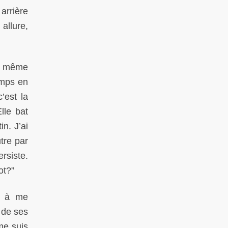
 arrière
allure,
Le même
emps en
’est la
Elle bat
n. J’ai
utre par
rsiste.
iot?”
ne à me
 de ses
me suis