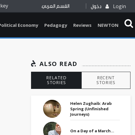
rkey
Login
دخول
القسم العربي
Political Economy
Pedagogy
Reviews
NEWTON
ALSO READ
RELATED
RECENT
STORIES
STORIES
Helen Zughaib: Arab
Spring (Unfinished
Journeys)
On a Day of a March…