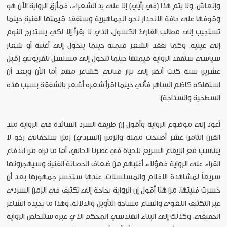
وإنعاش، ولا يتم هذا (في رأيي) إلا على يد الشعراء، فمأزق الرواية الآن هو
وقوفها على حافة الانحدار نحو الجماهيرية وستفقد قيمتها الفنية حينما
تستجيب إلى مطالب القارئ الكسول، الذي لا يقرأ إلا لكي يستدرج النوم
إلى عينيه. وكما يفقد الشعر قيمته حينما يتحول إلى أغنية أو شعار
سياسي ستفقد الرواية قيمتها حينما تتحول إلى مسلسل تلفزيوني (قبل
عشرين سنة كنت أنظر إلى نزار قباني كشاعر مهم أما الآن وبعد أن
استهلكه كاظم الساهر فأني حينما اقرأ شعره أشعر بالشفقة بسبب هذه
السطحية والسذاجة).
أعود إلى موضوع الرواية وأقول إن طريقة السرد السائدة في الرواية منذ
القرن الثامن عشر أصبحت مملة والزمن (السردي) زمن سلحفاتي رخو لا
يتناسب مع الإيقاع السريع للحياة في عصرنا الحالي، أما ما تراه من اندفاع
القراء على الرواية فهؤلاء أغلبهم من ضعاف الحصانة الفنية وسيهجرونها
سريعاً لمشاهدة الافلام والمسلسلات، عندها ستخسر جمهورها بعد أن
خسرت فنيتها. من هنا أقول إن الرواية بحاجة إلى تكثيف في الزمن السردي
عبر التكثيف اللغوي واتساع مساحة التأويل والدلالة، وهذا ما يجيده الشاعر
الحقيقي، وكذلك إلى البناء الهندسي المحكم الذي عبره ستتخلص الرواية