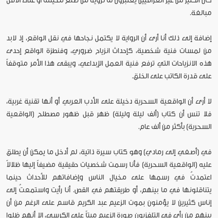
كان الكثير من غير العراقيين يعتبرون ما نرويه من صنع مخيلتنا أو على الأقل
مبالغة.
إضافة إلى ذلك أنا أرى أن الرواية لا يكتمل نجاحها في نقل الواقع، إذ لابد
من لمسات فنية شخصية، كإحداث انزياح ضروري، وفنطزة الواقع إحدى
هذه الانزياحات التي ترفع فنية العمل الإبداعي، ويبقى هذا الأمر متوقفاً
على قدرة الكاتب على الخلق.
لا أرى أن الواقعية السحرية دخيلة على الأدب العربي أو أنها تقنية غربية،
فلا تنس أن كتاب (ألف ليلة وليلة) ظهر قبل ظهور مصطلح (الواقعية
السحرية) بأكثر من ألف عام.
في (أصغي إلى رمادي) وهو كتاب سيرة ذاتية، لم أدخل ما يمكن أن يطلق
عليه (الواقعية السحرية) فأنا رسمت شخصيات حقيقية مضيفاً إليها ظلالاً
اعتمدتُ في رسمها على مخيال الناس وإضافاتهم للأحداث حينما
يتناقلونها في ما بينهم، أو طريقتهم في القص. أنا رأيت واستمعتُ إلى
إناس كثيرين لا يؤمنون بموت الزعيم عبد الكريم قاسم على الرغم من أن
بينهم من رأى في التلفزيون صورة الزعيم ميتاً على الكرسي، إلا أنهم ظلوا