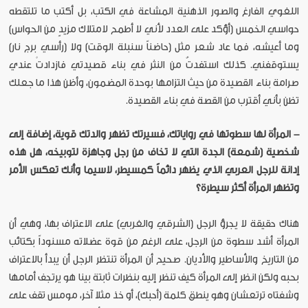
اللغوي الفارغ والصور الذهنية المشاعة في الكتب، بل أكتب ما تلتقطه
حواسي الخمس (أؤكد على العدد لأني لا أطمح لامتلاك مزيدٍ من الحواس)
وما أعيشه، فما عاد شعر مثل (حاضناً سنبلة الوقت) ولا (رأسي برج نار)
يستوقفني. كذلك استفدتُ من النثر في بناء قصيدتي فازدادتْ عندي
صرامة بناء القصيدة من حيث التزامها بوحدة المضمون، وأظن هذا ما جعلك
تظن بأني أقترب من القصة في بناء القصيدة.
- المرأة لها سطوتها في رواياتك، فسيرتك تظهر والدتك قوية، إضافة إلى
شخصية (شمعة) الجدة التي لا تخاف من رجل وجاهزة لتوبيخه، هل هذه
إدانة للرجل العربي الذي يظهر دائماً كمسيطر، لاسيما وأنك تعكس الأمر
وتظهر المرأة أكثر سيطرة؟
هناك حقيقة لا يجرؤ الرجل (الشرقي والغربي) على الاعتراف بها، وهي أن
المرأة أشد سطوة من الرجل، على الرغم من قوة عضلاته مسنوداً بكتائب
من التاريخ والأساطير والأديان. صحيح أن المرأة تنتظر الرجل أن يبدأ بالاعتراف
بحبه ولكن انظر إلى المرأة كيف تنظر إليه بنظرات ثابتة بينا هو يرتجف أمامها
وشفتاه ترتعشان وهو ينطق كلمة (أحبك)، أو خذ مثلا آخر، مومس تقف على