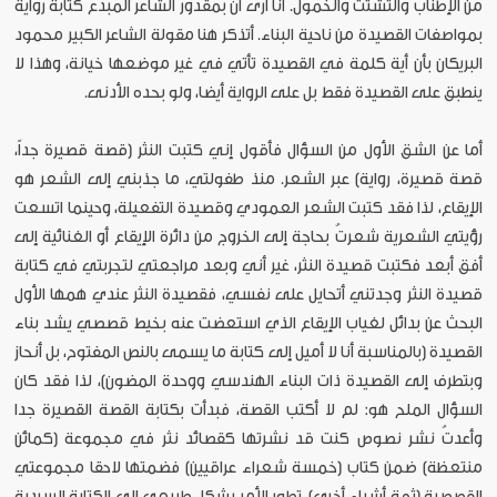
من الإطناب والتشتت والخمول. أنا أرى أن بمقدور الشاعر المبدع كتابة رواية
بمواصفات القصيدة من ناحية البناء. أتذكر هنا مقولة الشاعر الكبير محمود
البريكان بأن أية كلمة في القصيدة تأتي في غير موضعها خيانة، وهذا لا
ينطبق على القصيدة فقط بل على الرواية أيضا، ولو بحده الأدنى.
أما عن الشق الأول من السؤال فأقول إني كتبت النثر (قصة قصيرة جداً،
قصة قصيرة، رواية) عبر الشعر. منذ طفولتي، ما جذبني إلى الشعر هو
الإيقاع، لذا فقد كتبت الشعر العمودي وقصيدة التفعيلة، وحينما اتسعت
رؤيتي الشعرية شعرتُ بحاجة إلى الخروج من دائرة الإيقاع أو الغنائية إلى
أفق أبعد فكتبت قصيدة النثر، غير أني وبعد مراجعتي لتجربتي في كتابة
قصيدة النثر وجدتني أتحايل على نفسي، فقصيدة النثر عندي همها الأول
البحث عن بدائل لغياب الإيقاع الذي استعضت عنه بخيط قصصي يشد بناء
القصيدة (بالمناسبة أنا لا أميل إلى كتابة ما يسمى بالنص المفتوح، بل أنحاز
وبتطرف إلى القصيدة ذات البناء الهندسي ووحدة المضون)، لذا فقد كان
السؤال الملح هو: لم لا أكتب القصة، فبدأت بكتابة القصة القصيرة جدا
وأعدتُ نشر نصوص كنت قد نشرتها كقصائد نثر في مجموعة (كمائن
منتعظة) ضمن كتاب (خمسة شعراء عراقيين) فضمتها لاحقا مجموعتي
القصصية (ثمة أشياء أخرى). تطور الأمر بشكل طبيعي إلى الكتابة السردية