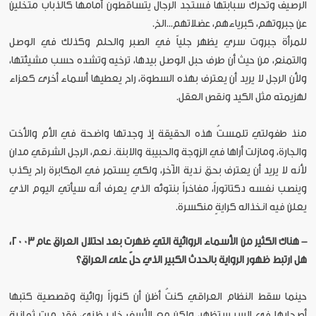
الرصيف وتحرك سبابتها فستجد الرجال يتساقطون أمامها كالذباب متخلين
عن جبروتهم، كبرياءهم، عضلاتهم...الخ.
للمرأة جبروت سري يظهر جلياً في الصبر والحلم وكذلك في الوصل
والتمنع، من حيث أن طرف حبل الوصل بيدها، ترخيه وتشده حسب مشيئتها،
ولأن الرجل لا يريد أن يعترف بهذه السطوة، راح يعطيها أسماء أخرى كعزاء
لهزيمته مثل الكيد ونقص العقل.
منذ طفولتي تلمستُ هذه الحقيقة إذ وجدتها واضحة في الأم والأخت
والجارة، ومازلت أراها في الزوجة والحبيبة والابنة. نعم، الرجل الشرقي مدان
لأنه لا يريد أن يعترف بحق ندية الآخر، ولكي يستمر في المكابرة راح يكذب
وينصب نفسه دكتاتوراً، مفاخراً بنتوئه الذي يعرف أنه سيأتي اليوم الذي
يعلن فيه انخذاله كرايةٍ منكسرة.
- هناك الكثير من الأسماء الروائية التي ظهرت بعد احتلال العراق عام 2003،
هل ارتبط ظهور الرواية بالحدث الكبير الذي حلّ على العراق؟
حينما سقط النظام العراقي كنتُ أظن أن كنوزاً روائية وقصصية كتبها
أصحابها في السر ستظهر، ولكن مع الأسف خاب ظني، فقد مرت ثمانية