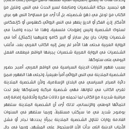
هو تجسيد حركة الشخصيات ومتابعة لسير الحدث في النص، وقليل من
الكتاب من توغل في ذهن شخصيته، بل أنا أرى من مساوئ النص هو عرض
الأفكار. إذنْ، الفكر أو الدين يظهر في النص الروائي كطقوس أو كإنعكاس
لسلوك الشخصية وليس إطروحات فلسفية، وهذا ما نجده واضحاً في
شخصيات روايات جان بول سارتر أو البير كامو وغيرهما (كمثال)، أما في
الرواية العربية فحتى هذا الأمر لم يصل إليه الكاتب العربي بعد، فأغلب
الشخصيات في الرواية العربية شخصيات يجرفها الواقع فيطغى الفعل
اليومي على سلوكها.
بسبب ظهور التيارات الدينية السياسية في الواقع العربي، أصبح حضور
الشخصية المتدينة في النص الروائي أمراً طبيعياً، وتجلى هذا الظهور ضمن
دائرة الصراع السياسي في البلدان الإسلامية، ولأن الشخصية المتدينة
تغري الكاتب في تناولها، فهي شخصية مركبة وسلوكها يقع تحت
مراقبة شديدة من الكاتب لما تحمله من دلالات فكرية وأخلاقية إضافة إلى
انتمائها الوطني والإنساني، لذلك أرى أن الشخصية المتدينة ستظهر
بوضوح شديد في ما سيُكتب مستقبلاً، وربما ستظهر في السنوات
القادمة روايات تتناول الشخصية المتدينة بجرأةٍ يحددها نجاح أو فشل
الأحزاب الدينية التي بدأت الآن الاستحواذ على المشهد، وربما في حال