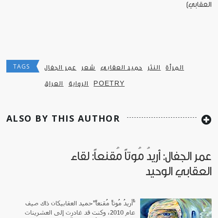
العقابي]
TAGS
المرأة
النثر
حميد العقابي
شعر
عمر الجفال
POETRY
الرواية
العراق
ALSO BY THIS AUTHOR
عمر الجفال: أريدُ مُوتاً مُقنعاً: لقاء
العقابي الوحيد
"ُأريدُ مُوتاً مُقنعاً"حميد العقابيكان ذاك صيف
عام 2010، وكنت قد غادرت إلى العشرينات