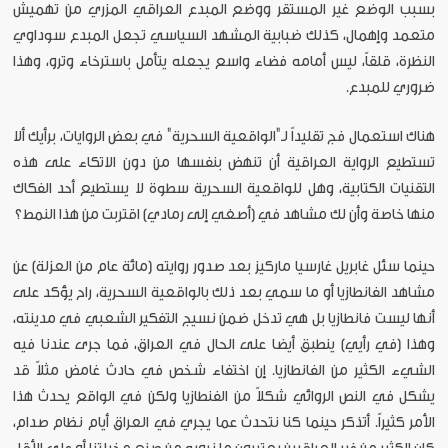
بسبب الوضع غير المستقر ووضع المبدع العراقي المزري من تهميش
متعمد وإهمال، كذلك ضبابية المشهد السياسي تجعل المبدع سوداوي
النظرة، قلقاً، ليس أمامه فضاء واسع يجعله يتأمل باسترخاء وترو، وهذا
ضروري للمبدع.
هناك استعمال فج تقليداً لـ"الواقعية السحرية" في بعض الروايات، برأيك ألا
تستطيع الرواية العراقية أن تنهض بنفسها من دون الاتكاء على هذه
التقنيات الكتابية، وهل للواقعية السحرية سطوة لا يستطيع أحد الفكاك
منها خاصة وأن لك مشاهد في (أصغي إلى رمادي) اقتربت من هذا النمط؟
حينما سئل غابريل غارسيا ماركيز بعد صدور روايته (مائة عام من العزلة) عن
مشاهد الفانطازيا أو ما سمي بعد ذلك بالواقعية السحرية، راح يؤكد على
أنها ليست فانطازيا بل هي تدخل ضمن نسيج التفكير الشعبي في مدينته،
وهذا (في رأيي) ينطبق أيضا على الحال في العراق، فما جرى عندنا فيه
الشيء الكثير من الفانطازيا. إن اختفاء شخص في حادث غامض مثلاً قد
يشكل في النص الروائي شكلاً من الفنطازيا ولكن في الواقع يحدث هذا
الأمر كثيراً. أتذكر حينما كنا نتحدث عما يجري في العراق أيام نظام صدام،