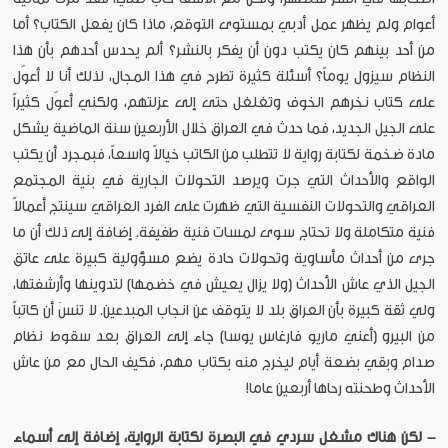
أعوام ولم يظهر عمل أدبي بمستوى التوقع، ماذا كان يفعل الكتاب؟ أما
من أحد بينهم كان يكتب دون أن يفكر بالنشر؟ ألم يحدس أحدهم بأن هذا
النظام سيزول يوماً؟ أسئلة كثيرة تطرح في هذا المجال، لذلك أنا لا أعوّل
على كتاب نخرهم الخوف وتغلغل حتى إلى عزلتهم، ولكني أعوّل كثيراً
على الجيل الجديد، فما حدث في العراق خلال الأربعين سنة الماضية يشكل
مادة ضخمة لكتابة رواية لا تتطلب من الكاتب خيالاً واسعاً، فبمجرد أن يكتب
الواقع والأحداث التي جرت ويرصد التحولات الجارية في بنية المجتمع
العراقي والتحولات النفسية التي ظهرت على الفرد العراقي سينتج أعمالاً
فنية متكاملة ولا تحتاج سوى لمسات فنية طفيفة. إضافة إلى ذلك أن ما
جرى من أحداث مأساوية وتحولات حادة يضع مسؤولية كبيرة على عاتق
الجيل الذي عاش الأحداث (ولا يزال يعيش في خضمها) لتدوينها وأرشفتها،
ولي ثقة كبيرة بأن العراق بلد لا يتوقف عن انجاب المبدعين. لا تنسَ أن كاتباً
من البيرو (أعني ماريو فارغاس يوسا) جاء إلى العراق بعد سقوط نظام
صدام وبقي بضعة أيام ليخرج منه بكتاب مهم، فكيف الحال مع من عاش
الأحداث وطحنته رحاها أربعين عاما!
- لكن هناك مشغل سردي في البصرة لكتابة الرواية، إضافة إلى أسماء