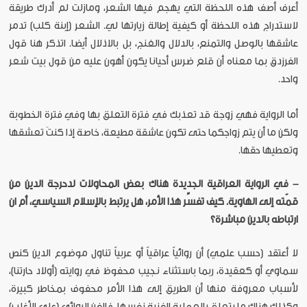
أعرف أصف هذه اللحظة التي يهجم فيها الشعر، ومازلت لم أدرك طريقة
لاستدراج هذه اللحظة أو كيفية إطالة زيارتها لي. الشعر (إبنة كلب) تدمر
عاشقها بالوصل والتمنع، بالدلال والغنج، بل بالاذلال أيضا. اتذكر هنا قول
الفرزدق بما معناه أن قلع ضرس أحيانا يكون أهون عليه من قول بيت شعر
واحد.
أما الرواية فهي زوجة قد تعذبك في فترة التعلق بها وفي فترة الخطوبة
ولكن ما أن يتم زواجكما حتى تكون عاشقة مطيعة، خاصة إذا كنتَ تعشقها
وتعطيها حقها.
- في الرواية العراقية الجديدة هناك بعض المحاولات لدحرجة الدين من
قمّته إلى الهاوية. كيف تفسِّر هذا الأمر، هل يرتبط بالإسلام السياسي، أم ان
ارتباطه بالدين مباشرة؟
لا أعتقد (حسب علمي) أن روائياً عراقياً أو عربياً تناول موضوع الدين كنص
سماوي أو كعقيدة، ربما باستثناء نجيب محفوظ في روايته (أولاد حارتنا)،
لأسباب معروفة منها أن الطريق إلى هذا الأمر محفوف بمخاطر كبيرة،
وكذلك هناك ما يتعلق بالعملية الفنية نفسها، فالفن الروائي (على الأغلب)