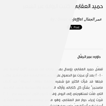
حميد العقابي: كتبت الرواية عبر الشعر
Omar el-Jaffal عمر الجفال
By :
حاوره: عمر الجفّال
تفضّل حميد العقابي بإرسال بعض رواياته إليّ بصيغة (pdf) أواسط عام
2010 بعد أن عجزت عن الحصول عليها بنسختها الورقيّة في دمشق، وكنت
قبلها قد قرأت الكثير من شعره، وخضنا حوارات "بسيطة" عبر "الجات
ماسنجر" بشأن كل كتاباته، وآرائه السياسية والاجتماعية وحتّى التاريخية
التي ظلّت تستهويني إلى اليوم. وفي كانون الأول / ديسمبر عام 2010
قرّرت إجراء حوار مع العقابي، وهو ما لم يمانعه، وبدا متعاوناً جدّاً، إذ