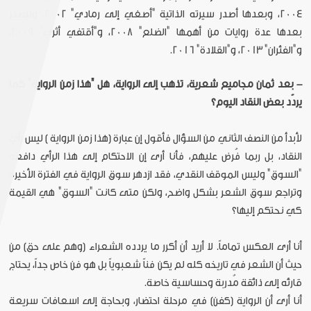
2004، وبعدها أصدر سيرته الذاتية "أصغي إلى رمادي" 2002، وليصدر
بعدها عدة روايات من أهمها "الضلع" 2008، و"أقتفي أثري" 2009،
و"الفئران" 2013، و"القلادة" 2016.
- بعد ثمان مجاميع شعرية، تذهب إلى الرواية، هل "هذا زمن الرواية" كما
يردّد بعض النقاد اليوم؟
لأبدأ من النصف الثاني من السؤال فأقول إن عبارة (هذا زمن الرواية ) ليس رأي
النقاد، بل ربما فُرض عليهم، فأنا أرى إن الاحتكام إلى هذا الرأي دافعه
"السوق" وليس الموقف النقدي، فقد ازدهر سوق الرواية في الفترة الأخيرة
وتراجع سوق الشعر بشكل واضح، ولكن متى كانت "السوق" هي القيمة
كي نحتكم إليها؟
أنا أرى العكس تماماً. لا أريد أن أكرر ما يردده الشعراء (وهم على حق) من
حيث أن الشعر في تاريخه كله لم يكن فناً شعبوياً بل هو فن خاص جداً، يحتاج
قارئه إلى ذائقة مُدربة وحساسية خاصة.
أنا أرى أن الرواية (كفن) في مرحلة احتضار، وبحاجة إلى اسعافات سريعة