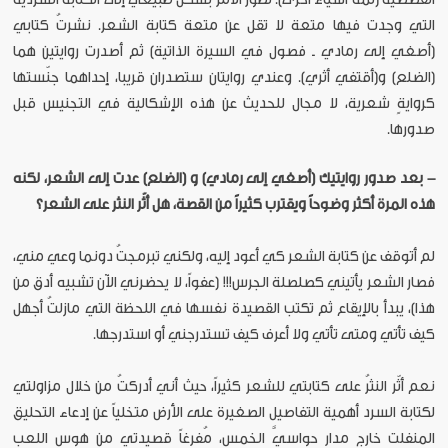
التي وجدت فيها متعة لا تقل عن متعة كتابة الشعر. نشرتُ كتابي
(أصغي إلى رمادي ـ فصول في السيرة الذاتية) ثم أصدرت روايتين هما
(الضلع) و(أقتفي أثري). وعندي روايتان ستصدران قريبا، إحداهما جنّستها
كروايةٍ شعرية، لا مجال للحديث عن هذه الإشكالية في التجنيس قبل
صدورها.
- بعد صدور روايتيك (أصغي إلى رمادي) و (الضلع) عدت إلى الشعر، لكنه
هذه المرة أكثر وضوحاً ويقترب كثيراً من القصة، هل أثّر النثر على الشعر؟
لم أتوقف عن كتابة الشعر كي أعود إليه، ولكني تبرمجتُ دونما وعي مني،
فصار الشعر يأتيني كصلصلة الجرس!!! (عفواً، لا يحضرني الآن تشبيه أدق من
هذا)، يبدأ بالإيقاع ثم تكتب القصيدة نفسها في اللحظة التي مازلتُ أجهل
كيف تأتي ومتى تأتي ولا أعرف كيف تستدرجني أو استدرجها.
نعم أثّر النثرُ على كتابتي للشعر كثيراً، حيث أني أدركتُ من خلال مزاولتي
لكتابة السرد أهمية التفاصيل الصغيرة على الأرض متخلياً عن إدعاء التحليق
المنفلت خارج مدار حواسيَّ الخمس، مُفرغاً قصيدتي من هوس اللعب