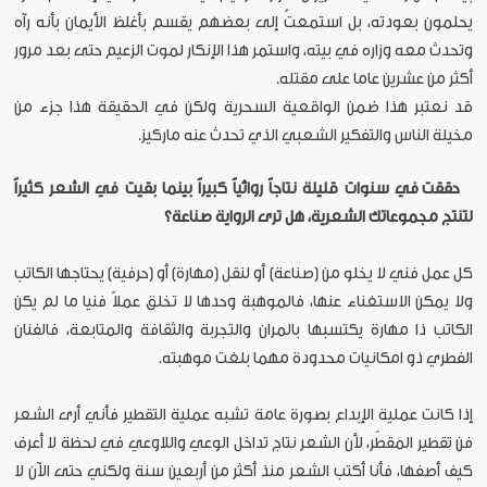
يحلمون بعودته، بل استمعتُ إلى بعضهم يقسم بأغلظ الأيمان بأنه رآه
وتحدث معه وزاره في بيته، واستمر هذا الإنكار لموت الزعيم حتى بعد مرور
أكثر من عشرين عاما على مقتله.
قد نعتبر هذا ضمن الواقعية السحرية ولكن في الحقيقة هذا جزء من
مخيلة الناس والتفكير الشعبي الذي تحدث عنه ماركيز.
حققت في سنوات قليلة نتاجاً روائياً كبيراً بينما بقيت في الشعر كثيراً
لتنتج مجموعاتك الشعرية، هل ترى الرواية صناعة؟
كل عمل فني لا يخلو من (صناعة) أو لنقل (مهارة) أو (حرفية) يحتاجها الكاتب
ولا يمكن الاستغناء عنها، فالموهبة وحدها لا تخلق عملاً فنيا ما لم يكن
الكاتب ذا مهارة يكتسبها بالمران والتجربة والثقافة والمتابعة، فالفنان
الفطري ذو امكانيات محدودة مهما بلغت موهبته.
إذا كانت عملية الإبداع بصورة عامة تشبه عملية التقطير فأني أرى الشعر
فن تقطير المقطّر، لأن الشعر نتاج تداخل الوعي واللاوعي في لحظة لا أعرف
كيف أصفها، فأنا أكتب الشعر منذ أكثر من أربعين سنة ولكني حتى الآن لا