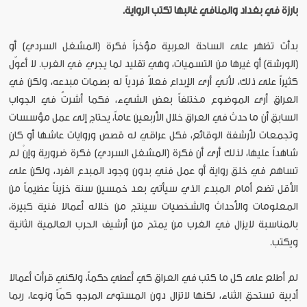
بارزة في بغداد والمنافي غالبها تكتب الرواية.
بدأت تظهر على الساحة العربية مؤخراً فكرة (المشغل السردي) أو
(الورشة) أو غيرها من التسميات، وهي تقليد لما يجري في الغرب. لا أعوّل
كثيراً على ذلك، لأني أرى الإبداع فعلاً فردياً له بصمات مبدعه، ولكن في
العراق أرى الموضوع مختلفاً بعض الشيء، فكما أشرتُ في الجواب
السابق أن ما حدث في العراق خلال الأربعين عاماً، يحتاج إلى عمل مؤسسات
وتجمعات لأرشفة الوقائع، فكل عراقي له قصص وروايات عاشها أو كان
شاهداً عليها، لذلك أرى أن فكرة (المشغل السردي) فكرة ضرورية وإنْ لم
تساهم في خلق رواية أو عمل فني بدون وجود المبدع الفرد، ولكن على
الأقل تضع أمام المبدع الذي سيأتي بعد خمسين سنة خزيناً عظيماً من
المعلومات والأحداث والشخصيات سينتج من خلاله أعمالا فنية كبيرة،
بالمناسبة لايزال في الغرب من يمتح من أرشيف الحرب العالمية الثانية
ويكتب.
لم أطلع على كل ما كتب في العراق كي أعطي حكماً، ولكني قرأت أعمالا
أدبية تستحق الثناء، لكنها لاتزال دون المستوى المرجو كمّاً ونوعا، ربما