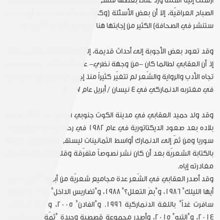
أرسلت إليه أسئلة وردّ على بعضها فنشرت جزءاً من هذا الحوار في صحيفة
الصباح العراقيّة، إلا أن بعض الأسئلة (وكلّها موجهّة إليه بعلم أن إجاباتها
ستنشر في الصحافة) الكثير من إجابتها هنا تنشر في "جدليّة" لأوّل مرّة.
وقد تعود بعض الأجوبة إلى أحداث قديمة، إلا أنها ما زالت تحتفظ بحرارتها،
إذ أن العقابي لطالما كان -من وجهة نظري- علميّاً في آرائه. ووجهة نظره
تجاه الأدب والرواية والشّعر لم تتغيّر كثيراً منذ إجراء هذا الحوار وحتّى وفاته
في مغتربه الدنماركي في 4 نيسان / أبريل عام 2017.
وقد ولد حميد العقابي في مدينة الكوت جنوبي العراق عام 1956، وغادر
بلاده بعد صعود الديكتاتورية في عام 1982 في رحلة شاقّة من إيران إلى
سوريا ومن ثمّ إلى الدنمارك أواسط الثمانينات ليستقرّ هناك ويلتزم بعدها
بالكتابة الشعريّة بعد أن كان نشر نصوصاً متفرّقة وقليلة في العراق قبل
مغادرته إياه.
وقد أصدر العقابي في الشّعر عدة مجاميع شعريّة من أبرزها "أقول احترس
أيها الليلك" 1986، و"بمَ التعلل؟" 1988، و"تضاريس الداخل" 1994، و"وحدي
سافرت غداً" باللغة الدنماركية 1996. و"الفادن" 2005، و"صيد العنقاء"
2014، و"التيه" 2015، وأصدر مجموعة قصصية وحيدة "ثمّة أشياء أخرى"