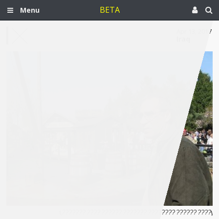
BETA
Menu
Apr 13, 2017
Iraq
[???? ?????? ???????? ??????? ?????? ???? ???????]