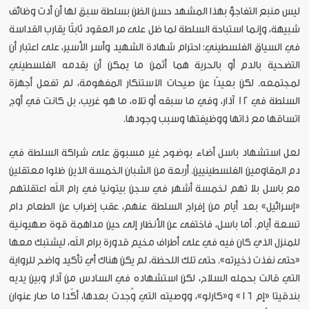
ليس منبع التفاجؤ بهذا المشهد حسن الظن بسلطة سبق لها أن أدت وظائف
شبيهة، وإنما استباحة السلطة لما ظل على مر العقود ثابتًا يقارب القداسة
في السياق الفلسطيني: احترام شهادة الشهيد وأسر الأسير، على اعتبار أن
التضحية بالدم أو بالحرية هما أثمن ما يمكن أن يقدمه الفلسطيني
لمجتمعه. لكن بعيدًا عن صيحات الاستنكار المفهومة، لم تفعل أجهزة
السلطة في 12 آذار، وفي ما سبقه أو تلاه، ما هو غريب، بل كانت في أوج
اتساقها مع ذاتها ووظيفتها وسبب وجودها.
لعل استشهاد باسل أضاء بوضوح غير مسبوق على شراكة السلطة في
دم المقاومين الفلسطينيين. أربعة من الشبان الخمسة الذين ظلوا معتقلين
مع باسل بلا تهم لخمسة أشهر في سجن بيتونيا في رام الله اعتقلتهم
«إسرائيل» بعد أيام من إفراج السلطة عنهم، عقب إضراب عن الطعام دام
تسعة أيام. أما باسل، فاختفى عن الأنظار إلى حين مداهمة قوة صهيونية
للمنزل الذي كان فيه في على أطراف مخيم قدورة برام الله، ليشتبك معها
«حتى نفذت ذخيرته». حتى تلك اللحظة، لم يكن هناك أي تأكيد واضح للرواية
التي قالت بحمله السلاح، لكن استشهاده في السادس من آذار وبين يديه
بندقيتا «إم ١٦» و«كارلو»، ووصيته التي وُجدت بعدها، أكّدا ما صار عنوان