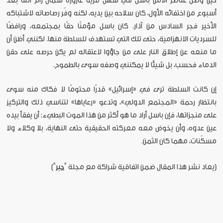
حين وصل عناصر الأمن باسل في سهل قرية عارورة شمال رام الله بعد
أسبوع من اختفائه الأول، كان سلاحه بين يديه، لكنه وفّر رصاصاته لاشتباكه
الأخير فجر السادس من آذار. كان باسل مؤمنًا حقًا بمجتمعه، ورافضًا
للسرديات الانهزامية، حتى تلك التي تستهدف للسلطة منها. لكنني أظن أن
ما منعه عن إطلاق النار على من جاؤوا لاعتقاله لم يكن حرصه على حقن
الدماء فحسب، بل شيئًا لا يمكنني وصفه سوى بالطموح.
إن كانت السلطة ترى في «إسرائيل» قدرًا محتومًا لا فكاك منه سوى
بانتظار رحمة «المجتمع الدولي»، وتدعو «رعاياها» لتناسي ذلك والتركيز
على منجزاتها، فإن باسل أراد ما هو أكثر من هذا الموت البطيء: أن يفقأ بيده
عين عدوه، وأن يخوض معه معركته الحقيقية حتى النهاية، بلا وكلاء ولا
مسكّنات، مهما كان الثمن.
[يعاد نشر هذا المقال ضمن اتفاقية شراكة مع مجلة "
حبر
"]