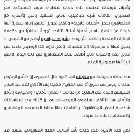
وأفراد، تنويعات مختلفة على خطاب سلطوي عربي كلاسيكي. اجترّ
الضميري اتهامات شبه كوميدية لرفاق الشهيد باسل وأنصاره من
المتظاهرين بحمل «أجندات خارجية» وتلقي تمويل أجنبي، زادها سخريةً أنها
خرجت عن الناطق باسم أجهزة أمنية تتلقى تمويلًا مباشرًا من حكومة
الولايات المتحدة والاتحاد الأوروبي،
بشروط سياسية
أوضح من الشمس، لا
يخجل منها لا فارضوها ولا متلقوها. ولعل ذروة هذا الوضوح جاءت في
قنابل الغاز والصوت التي أُطلقت على المتظاهرين في ذلك اليوم، والتي
تبين أنها
صهيونية
الصنع.
في لحظة سوريالية من
مقابلته
المذكورة، قال الضميري إن «الأمن المتوفر
عندنا لا يتوفر في سوريا أو في العراق»، معيدًا إلى الأذهان لغة عبد الفتاح
السيسي وغيره، في التهديد من عواقب «الفلتان الأمني» والمجازفة بالأمن
والأمان. هذا التثاقف السلطوي العربي-العربي برز كذلك في استهدافات
شخصية لبعض المتظاهرات، واتهامات بـ«الإسقاط الجنسي» للمتظاهرين
والمتظاهرات على حد سواء.
لعل هذه الأخيرة تذكّر كذلك بأحد أساليب العدو الصهيوني نفسه ضد