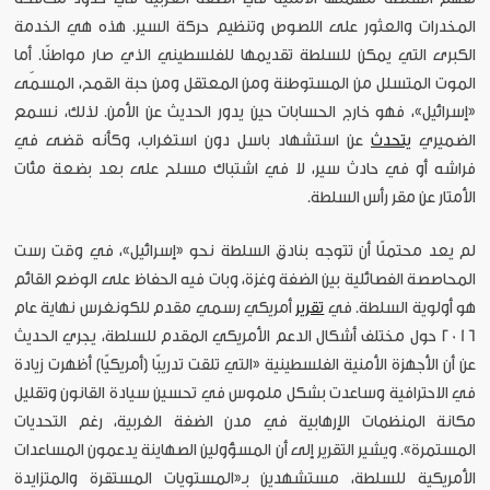
المخدرات والعثور على اللصوص وتنظيم حركة السير. هذه هي الخدمة
الكبرى التي يمكن للسلطة تقديمها للفلسطيني الذي صار مواطنًا. أما
الموت المتسلل من المستوطنة ومن المعتقل ومن حبة القمح، المسمّى
«إسرائيل»، فهو خارج الحسابات حين يدور الحديث عن الأمن. لذلك، نسمع
الضميري
يتحدث
عن استشهاد باسل دون استغراب، وكأنه قضى في
فراشه أو في حادث سير، لا في اشتباك مسلح على بعد بضعة مئات
الأمتار عن مقر رأس السلطة.
لم يعد محتملًا أن تتوجه بنادق السلطة نحو «إسرائيل»، في وقت رست
المحاصصة الفصائلية بين الضفة وغزة، وبات فيه الحفاظ على الوضع القائم
هو أولوية السلطة. في
تقرير
أمريكي رسمي مقدم للكونغرس نهاية عام
2016 حول مختلف أشكال الدعم الأمريكي المقدم للسلطة، يجري الحديث
عن أن الأجهزة الأمنية الفلسطينية «التي تلقت تدريبًا [أمريكيًا] أظهرت زيادة
في الاحترافية وساعدت بشكل ملموس في تحسين سيادة القانون وتقليل
مكانة المنظمات الإرهابية في مدن الضفة الغربية، رغم التحديات
المستمرة». ويشير التقرير إلى أن المسؤولين الصهاينة يدعمون المساعدات
الأمريكية للسلطة، مستشهدين بـ«المستويات المستقرة والمتزايدة