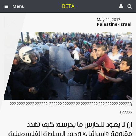
BETA
Menu
May 11, 2017
Palestine-Israel
[?????? ?????? ??? ???????? ?? ?????? ??????. ?????? ???? ???? ???
?????]
أن لا يعود للحارس ما يحرسه: كيف تهدد
مقاومة «إسرائيل» وجود السلطة الفلسطينية