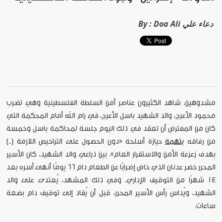
Doa Ali دعاء علي
By :
مشدوهين، شاهد الكثيرون عناصر أمن السلطة الفلسطينية وهي تضرب
محمود الأعرج، والد الشهيد باسل الأعرج، في رام الله أمام المحكمة التي
كان من المفترض أن تعقد في ذلك اليوم جلسة لمحاكمة باسل وخمسة
من رفاقه
بتهمة
حيازة أسلحة «دون الحصول على التراخيص اللازمة (..)
بهدف زعزعة الأمن والاستقرار العام». بين ذراعي والد الشهيد، كان الأسير
المحرر خضر عدنان الذي خاض إضرابًا عن الطعام دام 66 يومًا أنهى أسره بعد
14 شهرًا من التوقيف الإداري. وفي ذلك المشهد، يُعتدى على والد
الشهيد، ويُداس رأس الأسير المحرر، قبل أن يُقاد إلى توقيف دام بضعة
ساعات.