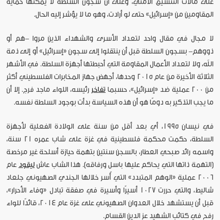
على مآلات التنسيق الأمني، وعلى أن سجون السلطة لا يمكنها حماية
المقاومين من «إسرائيل» حتى لو أرادت، وهو ما لا يؤشر إليه الحال.
لا مجال في مقال واحد لتعداد الأسرى والشهداء الذين مروا -هم أو
ذووهم- بسجون السلطة قبل أن ينتقلوا إلى سجون «إسرائيل» أو إلى ذمة
الله، ولا لتعداد الأعمال المقاومة التي أحبطتها أجهزة السلطة. في الأشهر
الثلاثة الأخيرة من عام 2015 وحدها، أجهض جهاز المخابرات الفلسطيني أكثر
من 200 عملية ضد «إسرائيل»، حسبما
تفاخر
رئيسه، اللواء ماجد فرج. إلا أن
ما يجب التذكير به دومًا هو أن هذه السياسة بدأت بوجود السلطة نفسه.
في نيسان 1995، أي بعد أقل من سنة على الولادة الفعلية لأجهزة
السلطة، حكمت محكمة فلسطينية في غزة على شاب عمره 21 سنة،
واسمه رائد صبحي العطار، بالسجن سنتين بتهمة حيازة أسلحة غير مرخصة
(التهمة ذاتها التي يحاكم عليها باسل ورفاقه). هذا الشاب عاش
ليقود
عام
2006 عملية «الوهم المتبدد» التي أُسر خلالها الجندي الصهيوني جلعاد
شاليط، والتي حررت 1027 أسيرًا وأسيرة في صفقة تبادل «وفاء الأحرار»،
قبل أن يستشهد خلال العدوان الصهيوني على غزة عام 2014، قائدًا للواء
رفح في كتائب الشهيد عز الدين القسام.