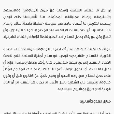
إن كل ما فعلته السلطة وتفعله من قمع للمقاومين وملاحقتهم
وتسليمهم وإحباط عملياتهم المحتملة، منذ تأسيسها حتى اليوم،
يسعى لتكريس ما
أسماه
ماجد فرج سياسة «سلطة واحدة، سلاح واحد».
فالسلطة تريد أن تحتكر استخدام العنف في المجتمع، كما تفعل الدول، وأن
تلصق بكل من يفكر بحمل السلاح ضد العدو تهمة الزعرنة وانتهاك الشرعية.
عمليًا، ما يعنيه ذلك هو قتل أي احتمال للمقاومة المسلحة في الضفة
الغربية. فالسلاح «الشرعي» الوحيد هو سلاح أجهزة السلطة التي لفظت
الكفاح المسلح إلى غير رجعة منذ عقود، كما يؤكد قادتها باستمرار، وإما أن
نقبل بهذا الخط أو نتحمل عواقب أعمالنا. بذلك، يصبح على المقاوم المُصرّ
على حمل السلاح في وجه العدو أن يصبح خارجًا عن القانون قبل أن يكون
مقاومًا، ليتجسد في الشهيد باسل الأعرج ما
ذكره
هو نفسه من أن الثائر
هو «قاطع طريق بمشروع سياسي».
قنابل العدو وأساليبه
في أعقاب مظاهرة يوم الأحد، نشرت السلطة عبر أبواقها، من وسائل إعلام