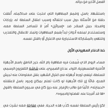
الفصل الأخير من حياته.
باستشهاد باسل، وقمع المظاهرة التي احتجت على محاكمته، أُغلقت
حلقة من الأسئلة حول سبب اختفائه وسبب اعتقال السلطة له، بإجابات
واضحة: حمل السلاح ضد «إسرائيل» أمرٌ لا تتسامح السلطة معه،
وستستخدم لمنعه أدواتٍ تبدأ بقمع المظاهرات وتمتد للاعتقال والتعذيب
وتنتهي بالمشاركة الاستخبارية في الاغتيال أو بالقتل نفسه.
خط الدفاع الصهيوني الأول
مساء اليوم الذي قُمعت فيه مظاهرة رام الله، خرج الناطق باسم الأجهزة
الأمنية الفلسطينية، اللواء عدنان الضميري، على
شاشة
التلفزيون الرسمي
للسلطة، لينفي تورط أجهزته في اغتيال الشهيد بنقل معلومات عنه لجيش
العدو، قائلًا إن تلك الأجهزة لو كانت تعلم بمكان وجود باسل لاعتقلته
«لحمايته»، لائمًا من طالب بالإفراج عنه حين كان في سجون السلطة بالقول
«ها قد أفرجنا عنه. تفضلوا واحموه».
لكن رئيس السلطة نفسه كذّب هذه الحجة. ففي
مقابلة
معه نشرت في