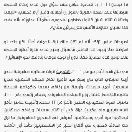
18 نيسان 2016، رد محمود عبّاس على سؤال حول مدى إحكام السلطة
سيطرتها على الضفة الغربية بالقول إن أجهزته، وقبل أيام فحسب، «تتبعت
واعتقلت ثلاثة شبان كانوا يخططون لهجوم»، مُطَمْئنًا محاوِرَته بأنه «في
هذا السياق، تعاوننا الأمني مع إسرائيل فعّال».
تصريحات عباس تؤكد أنه لم تكن هناك نية للحماية أصلًا. لكن حتى لو
افترضنا جدلًا وجود هذا الدافع، فالسؤال يصبح مدى قدرة أجهزة السلطة
على توفير هذه الحماية فعلًا، دون أن توجه فوهات بنادقها نحو «إسرائيل».
في مثل هذه الأيام من عام 2006،
اقتحمت
قوات عسكرية صهيونية سجن
أريحا المركزي الذي كان يقبع فيه الأمين العام للجبهة الشعبية لتحرير
فلسطين، أحمد سعدات، وأربعة من رفاقه، بعدما حاكمتهم السلطة
بتهمة التخطيط لاغتيال وزير السياحة الصهيوني رحبعام زئيفي عام 2001.
حاصرت القوة الصهيونية السجن لأكثر من 12 ساعة، وأخرجت عناصر الأمن
الفلسطينيين منه مكبلين عراة، قبل أن تقتاد سعدات ورفاقه معتقلين،
ليحاكموا مرة أخرى ويستكملوا أسرهم في السجون الصهيونية. ما تزال
تلك الحادثة محفورة في أذهان الكثير من الفلسطينيين كأحد أبرز الأمثلة