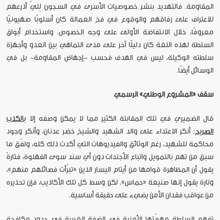
المقاومة. فالتهديد بنشر خصوصيات الأسرى في السجون لِليّ أذرعهم
للاعتراف على رفاقهم والوقوع في فخ العمالة كان أسلوبًا صهيونيًا
معروفًا، خلال الانتفاضة الأولى على وجه الخصوص. واستخدام أبواق
السلطة لهذه اللغة كان دليلًا آخر على مدى التماهي بين العدو وأجهزة
سلطته الوكيلة، ليس في الهدف فحسب -إجهاض المقاومة- بل في
الوسائل أيضًا.
سقف «المشروع الوطني» الرسمي
قال الضميري في تلك المقابلة الكثير مما لا يمكن وصفه إلا
بالكذب
الصريح
: أنكر الاعتداء على والد الشهيد والشيخ خضر عدنان، وأنكر وجود
محاكمة للشهيد، رغم الوثائق والفيديوهات التي أكدت ذلك كله، ولفّق ما
سبق من تهم بالتمويل واتباع الأجندات دون أي سند سوى الفهلوة، فتارةً
يقول أن المظاهرة قوامها من أيتام اليسار الذين «تبرّأت فصائلهم منهم»،
وتارة يقول إنها صنيعة «حماس». لكن وسط كل تلك الأكاذيب، فإن تحذيره
من عواقب فقدان الأمن يضيء على حقيقة أساسية.
تفهم السلطة مهمّتها الأمنية في الضفة الغربية في حدود مكافحة