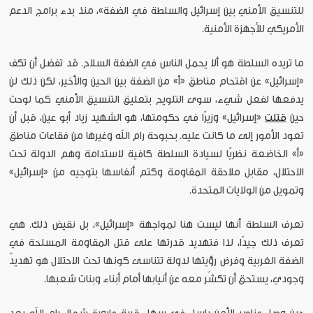
للتنسيق الأمني بين إسرائيل والسلطة في الضفة»، منذ بدء برامج الدعم
الأمريكي للأجهزة الأمنية.
ما تريده السلطة هو ألا يحمل الناس في الضفة السلاح. قد تفضل أن تكف
«إسرائيل» عن اقتحام مناطق «أ» من الضفة بين الحين والأخير، لكن ذلك لن
يدفعها لفعل شيء، سوى التلويح بتعليق التنسيق الأمني كما لوحت
حين
قتلت
«إسرائيل» وزيرًا في حكومتها، هو الشهيد زياد أبو عين، قبل أن
تعود الأمور إلى ما كانت عليه. بحبوحة رام الله وغيرها من فقاعات مناطق
«أ» الخاضعة نظريًا لسيادة السلطة كافية لاستدامة وهم الدولة تحت
الاحتلال، مقابل ملاحقة المقاومة وكتم أنفاسها بتوجيه من «إسرائيل»
وتمويل من الولايات المتحدة.
تعرف السلطة أنها ليست هنا لمواجهة «إسرائيل»، بل نقيض ذلك. هي
تعرف ذلك جيدًا، لذا فتهديد قدرتها على قتل المقاومة المسلحة في
الضفة الغربية وفرض رؤيتها لدولة تتناسى كونها تحت الاحتلال هو تهديدٌ
وجودي، يستحق أن تكشّر معه عن أنيابها أمام أبناء وبنات شعبها.