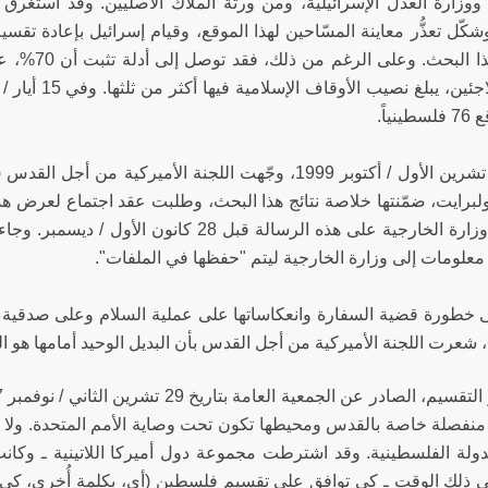
شكّل تعذُّر معاينة المسّاحين لهذا الموقع، وقيام إسرائيل بإعادة تق
واجهها هذا 
نياً.
ولبرايت، ضمّنتها خلاصة نتائج هذا البحث، وطلبت عقد اجتماع لعرض هذه
يصل رد وزارة الخارجية على هذه الرسالة قبل 
 معلومات إلى وزارة الخارجية ليتم "حفظها في الملفات".
ى خطورة قضية السفارة وانعكاساتها على عملية السلام وعلى صدقية ال
 شعرت اللجنة الأميركية من أجل القدس بأن البديل الوحيد أمامها هو ال
نفصلة خاصة بالقدس ومحيطها تكون تحت وصاية الأمم المتحدة. ولا تشك
دولة الفلسطينية. وقد اشترطت مجموعة دول أميركا اللاتينية ـ وكان
ي ذلك الوقت ـ كي توافق على تقسيم فلسطين (أي، بكلمة أُخرى، كي 