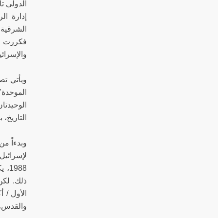
الدولي ت
إدارة ال
الشرقية، 
فكررت إع
والإسرائي
ويأتي تص
الموحدة"
الوحيدتان
التاريخ، 
لإسرائيل
988
والقدس، و