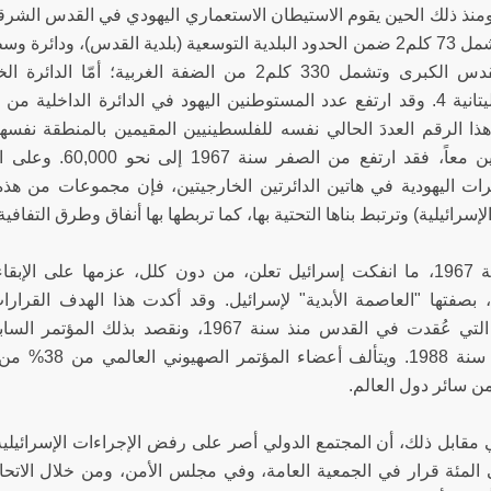
 ومنذ ذلك الحين يقوم الاستيطان الاستعماري اليهودي في القدس الشرق
داخلية تشمل 73 كلم2 ضمن الحدود البلدية التوسعية (بلدية القدس)، 
ذا الرقم العددَ الحالي نفسه للفلسطينيين المقيمين بالمنطقة نفسها.
الخارجيتين معاً، ف
ات اليهودية في هاتين الدائرتين الخارجيتين، فإن مجموعات من ه
إسرائيلية) وترتبط بناها التحتية بها، كما تربطها بها أنفاق وطرق التفاف
ومنذ سنة 1967، ما انفكت إسرائيل تعلن، من دون كلل، عزمها على 
، بصفتها "العاصمة الأبدية" لإسرائيل. وقد أكدت هذا الهدف القرار
ن سائر دول العالم.
 مقابل ذلك، أن المجتمع الدولي أصر على رفض الإجراءات الإسرائيلية
 المئة قرار في الجمعية العامة، وفي مجلس الأمن، ومن خلال الاتحاد 