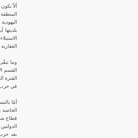
ألاّ تكو
العقارية الي
في حرب حزير
الخاصة ب
قطاع شرق
الدولتين 