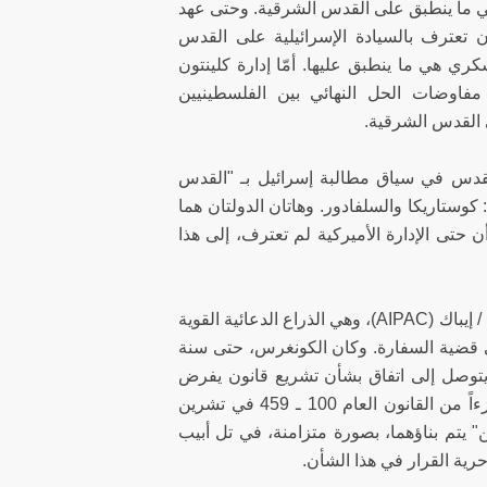
ي هي ما ينطبق على القدس الشرقية. وحتى عهد
أن تعترف بالسيادة الإسرائيلية على القدس
كري هي ما ينطبق عليها. أمّا إدارة كلينتون
 مفاوضات الحل النهائي بين الفلسطينيين
ى القدس الشرقية.
لقدس في سياق مطالبة إسرائيل بـ "القدس
كوستاريكا والسلفادور. وهاتان الدولتان هما
أن حتى الإدارة الأميركية لم تعترف، إلى هذا
وبدءاً من مستهل السبعينات، نجد أن لجنة الشؤون العامة الإسرائيلية ـ الأميركية / إيباك (AIPAC)، وهي الذراع الدعائية القوية
 قضية السفارة. وكان الكونغرس، حتى سنة
ن يتوصل إلى اتفاق بشأن تشريع قانون يفرض
ذلك. لكن ما يُعرف بتعديل هيلمز، بتاريخ 26 تموز / يوليو 1988، الذي أصبح جزءاً من القانون العام 100 ـ 459 في تشرين
وماسيتين" يتم بناؤهما، بصورة متزامنة، في تل أبيب
رية القرار في هذا الشأن.