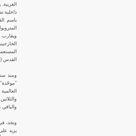
الغربية.
ويقارب ه
المستعمر
القدس (ال
"موحّدة"
والباقي م
ونجد، في
يزيد على