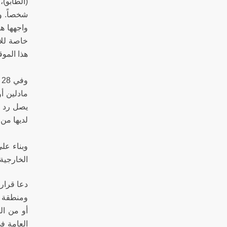
شخصاً. و
هذا الموقع 76 فلسطي
مادلين أ
لديها من
وبناء عل
الخارجية،
ومنطقة م
أو من ال
العامة ف