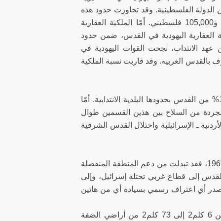
من الدولة الفلسطينية. وقد تجاوزت حدود هذه
المنطقة حدود بلدية القدس أيام الانتداب، وبلغ عدد سكانها 100,000 يهودي و105,000 فلسطيني. أمّا الملكية العقارية
1. ولم يتجاوز مجموع الملكية العقارية اليهودية في القدس، ضمن حدود
الأخيرة من عهد الانتداب، نجحت القوات اليهودية في
صارت تُعرف بالقدس الغربية. وقد قاربت نسبة الملكية
وما تبقّى من القدس في أيدي العرب ـ القدس الشرقية ـ يشكل نسبة 11,48% من القدس بحدودها البلدية الانتدابية. أمّا
فشكّل المنطقة المجردة من السلاح بين هذين القسمين طوال
ما بين اتفاقية الهدنة الأردنية ـ الإسرائيلية واحتلال القدس الشرقية
أمّا بالنسبة إلى سياسة الولايات المتحدة الخاصة بالقدس خلال الفترة 1949 ـ 1967، فقد تبدلت من دعم المنطقة المنفصلة
القدس إلى قطاع غربي تحتله إسرائيل، وإلى
تُصدر أي اعتراف رسمي بسيادة أي من هاتين
بعد حرب 1967، سرعان ما قامت إسرائيل بتوسيع بلدية القدس الشرقية من 6 كلم2 إلى 73 كلم2 من أراضي الضفة