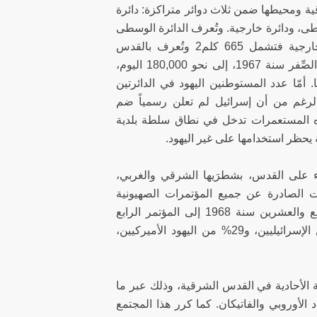
ية ومحيطها ضمن ثلاث دوائر متراكزة: دائرة
ودائرة وسطى، ودائرة خارجية. وتُعرف الدائرة الوسطى
باسم القدس الكبرى وتشمل 330 كلم2 من الضفة الغربية؛ أمّا الدائرة الخارجية فتشمل 665 كلم2 وتُعرف بالقدس
المتروبوليتانية 4. وقد ارتفع عدد المستوطنين اليهود في الدائرة الداخلية من الصِّفر سنة 1967، إلى نحو 180,000 اليوم،
 أمّا عدد المستوطنين اليهود في الدائرتين
قد ارتفع من الصفر سنة 1967 إلى نحو 60,000. وعلى الرغم من أن إسرائيل لم تعلن رسمياً ضم
ذه المستعمرات تدخل في نطاق سلطة بلدية
ية يحظر استخدامها على غير اليهود.
الإبقاء على القدس، بشطرَيها الشرقي والغربي،
ات الصادرة عن جميع المؤتمرات الصهيونية
العالمية التي عُقدت في القدس منذ سنة 1967، ونقصد بذلك المؤتمر السابع والعشرين سنة 1968 إلى المؤتمر الرابع
والثلاثين سنة 1988. ويتألف أعضاء المؤتمر الصهيوني العالمي من 38% من الإسرائيليين، و29% من اليهود الأميركيين،
 الأحادية في القدس الشرقية، وذلك عبر ما
الأوروبي والفاتيكان. كما كرر هذا المجتمع