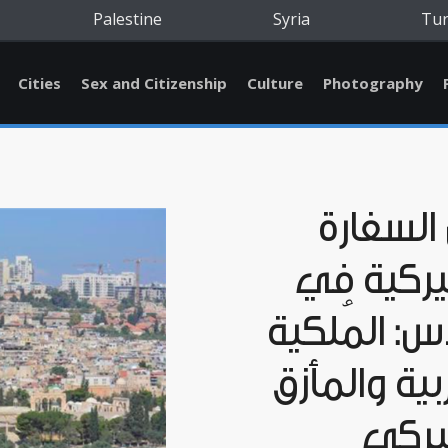
Palestine
Syria
Tu
Cities
Sex and Citizenship
Culture
Photography
السفارة
يركية في
س: المُلكية
بية والمأزق
يركي