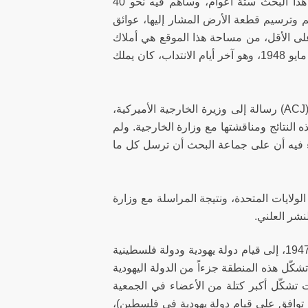
(الطابو)، ووزارة العدل الإسرائيلية، ومن ورثة الملاّك الأصليين. وقد استغرق هذا البحث ستة أعوام، وساهم فيه نحو 40
سيم وترسيم قطعة الأرض المشار إليها، عوائق
البحث. وعلى الرغم من ذلك، فقد توصل إلى أدلة تثبت أن 70%، على الأقل، من مساحة هذا الموقع هي أملاك
خاصة للاجئين، يبلغ نصيب الأوقاف الإسلامية فيها أكثر من ثلثها. وفي 15 أيار / مايو 1948، وهو آخر أيام الانتداب، كان يملك
وفي 28 تشرين الأول / أكتوبر 1999، وجّهت اللجنة الأميركية من أجل القدس (ACJ) رسالة إلى وزيرة الخارجية الأميركية،
 النتائج ومناقشتها مع وزارة الخارجية. ولم
28 كانون الأول / ديسمبر. وجاء فيه أن على جماعة البحث أن ترسل كل ما
ولايات المتحدة، ونتيجة المراسلة مع وزارة
نشر العلني.
دعا قرار التقسيم، الصادر عن الجمعية العامة بتاريخ 29 تشرين الثاني / نوفمبر 1947، إلى قيام دولة يهودية ودولة فلسطينية
ّل هذه المنطقة جزءاً من الدولة اليهودية
ت تشكّل أكبر كتلة من الأعضاء في الجمعية
توافق على قيام دولة يهودية في فلسطين)،