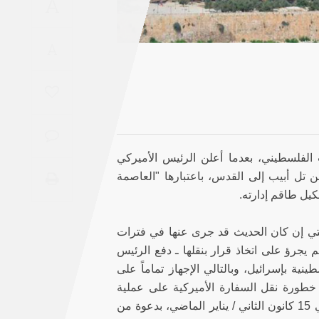
A
Saudi
Arabia
A
Syria
Tunisia
Turkey
الفلسطيني، بعدما أعلن الرئيس الأميركي
 من تل أبيب إلى القدس، باعتبارها "العاصمة
Yemen
كيل طاقم إدارته.
Maghreb
لتي إن كان الحديث قد جرى عنها في فترات
 يجرؤ على اتخاذ قرار بنقلها ـ دفع الرئيس
ية بإسرائيل، وبالتالي الإجهاز تماماً على
خطورة نقل السفارة الأميركية على عملية
للسلام الذي عُقد في باريس في 15 كانون الثاني / يناير الماضي، بدعوة من