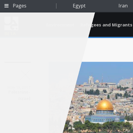
Pages
Egypt
Iran
Environment
Refugees and Migrants
BETA
May 15, 2017
Palestine-
Israel
Qatar