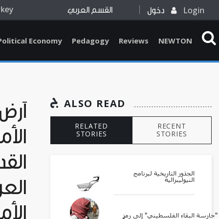
rkey
Login
دخول
القسم العربي
Political Economy
Pedagogy
Reviews
NEWTON
ALSO READ
أرض 
RELATED
RECENT
الأم
STORIES
STORIES
القد
الجذور التاريخية لبرنامج
النيوليبرالية
العر
الأم
ارسة البقاء الفلسطيني" إلى رمزٍ