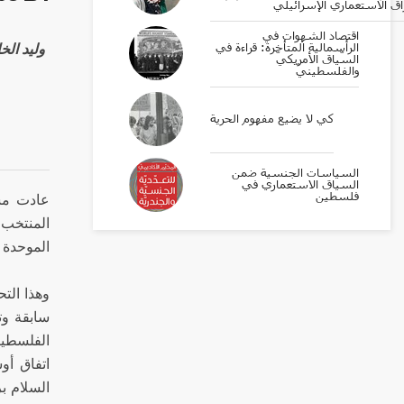
اق الاستعماري الإسرائيلي
اقتصاد الشهوات في
Walid Khalidi ولي
الرأسمالية المتأخرة: قراءة في
السّياق الأمريكيّ
والفلسطينيّ
كي لا يضيع مفهوم الحرية
السياسات الجنسية ضمن
السياق الاستعماري في
فلسطين
عادت مسأ
المنتخب 
الموحدة ل
وهذا الت
سابقة وت
الفلسطين
اتفاق أو
السلام ب