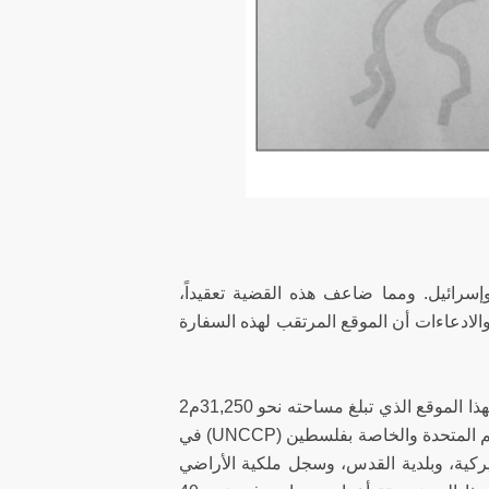
سرائيل. ومما ضاعف هذه القضية تعقيداً،
والادعاءات أن الموقع المرتقب لهذه السفارة
وقد قامت جماعة من الفلسطينيين بجمع الأدلة التي تثبت الملكية الفلسطينية لهذا الموقع الذي تبلغ مساحته نحو 31,250م2
(7,7 إكرات) ـ وهو موضوع هذا البحث ـ من محفوظات لجنة التوفيق التابعة للأمم المتحدة والخاصة بفلسطين (UNCCP) في
 ووزارة الخارجية الأميركية، وبلدية القدس، وسجل ملكية الأراضي