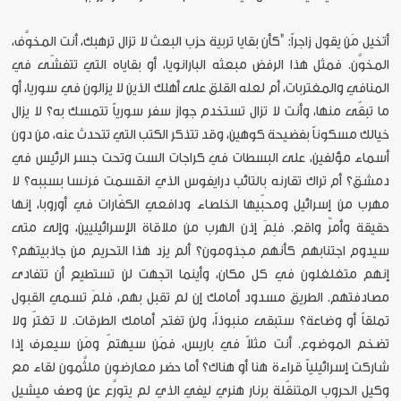
أتخيل مَن يقول زاجراً: "كأن بقايا تربية حزب البعث لا تزال ترهبك، أنت المخوَّف،
المخوَّن. فمثل هذا الرفض مبعثه البارانويا، أو بقاياه التي تتفشّى في
المنافي والمغتربات، أم لعله القلق على أهلك الذين لا يزالون في سوريا، أو
ما تبقّى منها، وأنت لا تزال تستخدم جواز سفر سورياً تتمسك به؟ لا يزال
خيالك مسكوناً بفضيحة كوهين، وقد تتذكر الكتب التي تتحدث عنه، من دون
أسماء مؤلفين، على البسطات في كراجات الست وتحت جسر الرئيس في
دمشق؟ أم تراك تقارنه بالتائب درايفوس الذي انقسمت فرنسا بسببه؟ لا
مهرب من إسرائيل ومحبّيها الخلصاء ودافعي الكفّارات في أوروبا، إنها
حقيقة وأمرٌ واقع. فلِمَ إذن الهرب من ملاقاة الإسرائيليين، وإلى متى
سيدوم اجتنابهم كأنهم مجذومون؟ ألم يزد هذا التحريم من جاذبيتهم؟
إنهم متغلغلون في كل مكان، وأينما اتجهت لن تستطيع أن تتفادى
مصادفتهم. الطريق مسدود أمامك إن لم تقبل بهم، فلمَ تسمي القبول
تملقاً أو وضاعة؟ ستبقى منبوذاً، ولن تفتح أمامك الطرقات. لا تغترّ ولا
تضخم الموضوع. أنت مثلاً في باريس، فمَن سيهتمّ ومَن سيعرف إذا
شاركت إسرائيلياً قراءة هنا أو هناك؟ أما حضر معارضون ملثَّمون لقاء مع
وكيل الحروب المتنقّلة برنار هنري ليفي الذي لم يتورَّع عن وصف ميشيل