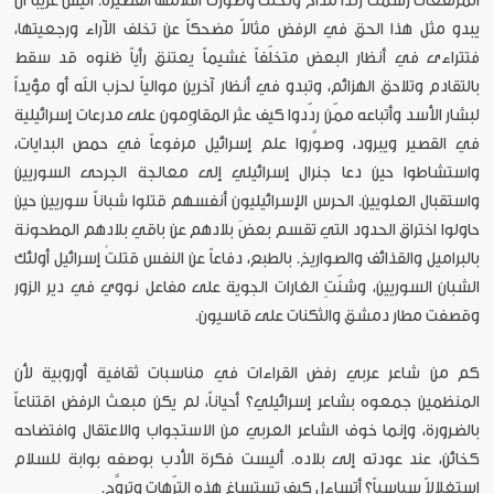
المرتفعات رسمت رندا مداح ونحتتْ وصوّرت أفلامها القصيرة. أليس غريباً أن
يبدو مثل هذا الحق في الرفض مثالاً مضحكاً عن تخلف الآراء ورجعيتها،
فتتراءى في أنظار البعض متخلّفاً غشيماً يعتنق رأياً ظنوه قد سقط
بالتقادم وتلاحق الهزائم، وتبدو في أنظار آخرين موالياً لحزب الله أو مؤيداً
لبشار الأسد وأتباعه ممّن ردّدوا كيف عثر المقاوِمون على مدرعات إسرائيلية
في القصير ويبرود، وصوَّروا علم إسرائيل مرفوعاً في حمص البدايات،
واستشاطوا حين دعا جنرال إسرائيلي إلى معالجة الجرحى السوريين
واستقبال العلويين. الحرس الإسرائيليون أنفسهم قتلوا شباناً سوريين حين
حاولوا اختراق الحدود التي تقسم بعضَ بلادهم عن باقي بلادهم المطحونة
بالبراميل والقذائف والصواريخ. بالطبع، دفاعاً عن النفس قتلتْ إسرائيل أولئك
الشبان السوريين، وشنّتِ الغارات الجوية على مفاعل نووي في دير الزور
وقصفت مطار دمشق والثكنات على قاسيون.
كم من شاعر عربي رفض القراءات في مناسبات ثقافية أوروبية لأن
المنظمين جمعوه بشاعر إسرائيلي؟ أحياناً، لم يكن مبعث الرفض اقتناعاً
بالضرورة، وإنما خوف الشاعر العربي من الاستجواب والاعتقال وافتضاحه
كخائن، عند عودته إلى بلاده. أليست فكرة الأدب بوصفه بوابة للسلام
استغلالاً سياسياً؟ أتساءل كيف تستساغ هذه الترّهات وتروَّج.