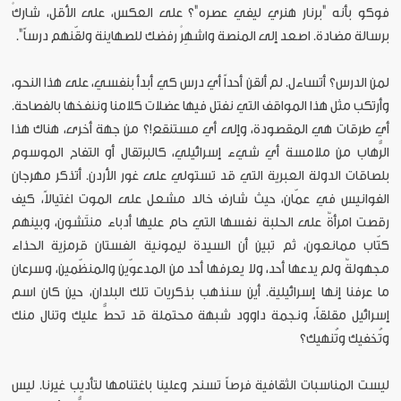
فوكو بأنه "برنار هنري ليفي عصره"؟ على العكس، على الأقل، شاركْ
برسالة مضادة. اصعد إلى المنصة واشهِرْ رفضك للصهاينة ولقّنهم درساً".
لمن الدرس؟ أتساءل. لم ألقن أحداً أي درس كي أبدأ بنفسي، على هذا النحو،
وأرتكب مثل هذا المواقف التي نفتل فيها عضلات كلامنا وننفخها بالفصاحة.
أي طرقات هي المقصودة، وإلى أي مستنقع!؟ من جهة أخرى، هناك هذا
الرُّهاب من ملامسة أي شيء إسرائيلي، كالبرتقال أو التفاح الموسوم
بلصاقات الدولة العبرية التي قد تستولي على غور الأردن. أتذكر مهرجان
الفوانيس في عمّان، حيث شارف خالد مشعل على الموت اغتيالاً، كيف
رقصت امرأةٌ على الحلبة نفسها التي حام عليها أدباء منتَشون، وبينهم
كتّاب ممانعون، ثم تبين أن السيدة ليمونية الفستان قرمزية الحذاء
مجهولةٌ ولم يدعها أحد، ولا يعرفها أحد من المدعوّين والمنظّمين، وسرعان
ما عرفنا إنها إسرائيلية. أين سنذهب بذكريات تلك البلدان، حين كان اسم
إسرائيل مقلقاً، ونجمة داوود شبهة محتملة قد تحطُّ عليك وتنال منك
وتُخفيك وتُنهيك؟
ليست المناسبات الثقافية فرصاً تسنح وعلينا باغتنامها لتأديب غيرنا. ليس