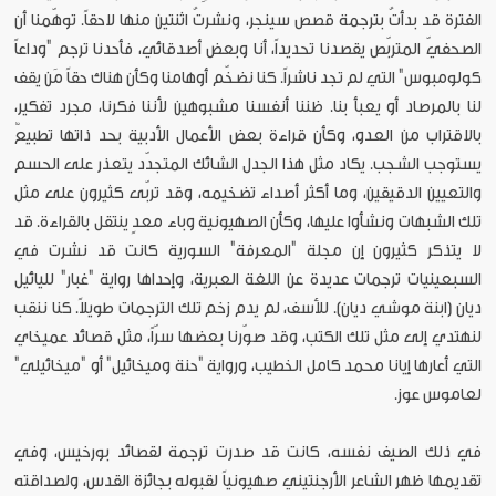
الفترة قد بدأتُ بترجمة قصص سينجر، ونشرتُ اثنتين منها لاحقاً. توهّمنا أن
الصحفيّ المتربّص يقصدنا تحديداً، أنا وبعض أصدقائي، فأحدنا ترجم "وداعاً
كولومبوس" التي لم تجد ناشراً. كنا نضخّم أوهامنا وكأن هناك حقاً مَن يقف
لنا بالمرصاد أو يعبأ بنا. ظننا أنفسنا مشبوهين لأننا فكرنا، مجرد تفكير،
بالاقتراب من العدو، وكأن قراءة بعض الأعمال الأدبية بحد ذاتها تطبيعٌ
يستوجب الشجب. يكاد مثل هذا الجدل الشائك المتجدّد يتعذر على الحسم
والتعيين الدقيقين، وما أكثر أصداء تضخيمه، وقد تربّى كثيرون على مثل
تلك الشبهات ونشأوا عليها، وكأن الصهيونية وباء معدٍ ينتقل بالقراءة. قد
لا يتذكر كثيرون إن مجلة "المعرفة" السورية كانت قد نشرت في
السبعينيات ترجمات عديدة عن اللغة العبرية، وإحداها رواية "غبار" لليائيل
ديان (ابنة موشي ديان). للأسف، لم يدم زخم تلك الترجمات طويلاً. كنا ننقب
لنهتدي إلى مثل تلك الكتب، وقد صوّرنا بعضها سرّاً، مثل قصائد عميخاي
التي أعارها إيانا محمد كامل الخطيب، ورواية "حنة وميخائيل" أو "ميخائيلي"
لعاموس عوز.
في ذلك الصيف نفسه، كانت قد صدرت ترجمة لقصائد بورخيس، وفي
تقديمها ظهر الشاعر الأرجنتيني صهيونياً لقبوله بجائزة القدس، ولصداقته