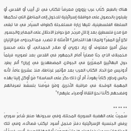
هناك بالطبع كتّاب عرب يزورون معرضاً للكتاب في تل أبيب أو القدس، أو
يقبلون بالحصول على موافقة إسرائيلية للدخول إلى المناطق التي تحكمها
السلطة الفلسطينية، تليها زيارة مستعجلة كطواف السيّاح في ما تبقى
من مدن فلسطين، بعد إذلالٍ مرجَّح من حواجز الاحتلال على المعابر والجسور.
لكن أين المفرّ؟ ولماذا هذا التحامل؟ الأمثلة لا تنضب. فما الجدوى من الإتيان
بمثل أمين معلوف أو زياد دويري أو صلاح الحمداني، أو حتى محسن
مخمبلاف الذي جثا مصلياً أمام الجمهور في القدس بعد تصويره فيلماً
حول البهائيين المعزَّزين في الجولان، المضطهدين في إيران؟ ألم يطرد
أدونيس من اتحاد الكتاب العرب بعد مؤتمر غرناطة، منذ عشرين عاماً، لأنه
جالس وحاور كتاباً يهوداً، أم أن ذلك حكرٌ على الساسة؟ مَن أوكل إلينا بهذه
المهمة الوقحة في مراقبة الآخرين، ومَن فوَّضنا بتسقُّط تصرفاتهم
وفضحهم كأننا نحن التقاة أوصياء عليهم؟"
** ** **
سُميتُ على الهضبة السورية المحتلة، وفي سجونها صنع شاعرٌ سوريّ
يرفض الجنسية الإسرائيلية دفترَ مخمل أسود ليكتب قصائده، وفي تلك