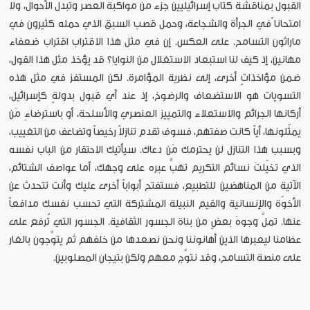
القبول بمناقشة كتاب إسرائيليين جزء من مواكبة العصر وتبدُّل الأحوال، ولا
امتحانا ًفي الجرأة والشجاعة، وحمل قصب السبق الذي حمله كثيرون في
ماراثون التسامح. على العكس. إن في مثل هذا الاقتراب اقتراب ضعفاء
مهانين، إذ كيف لنا استبعاد الاستغلال من النوايا؟ قد يؤخذ مثل هذا القول،
ضمن مؤاخذاتٍ أخرى، إلى نظرية المؤامرة. لكن المستفز في مثل هذه
التسويات هو الاستضعاف والرضوخ، إذ عند أي قبول بدولةٍ كإسرائيل،
أركانها الجرائم والاستعلاء والتمييز العنصري والأسلحة، أو باسترضاءِ مَن
يمثّلونها، أياً كانت صفتهم، فسوف تقدم تنازلاً رخيصاً وتضاعف من التغييب،
وبسبب هذا التنازل لن يحترمك مَن دعاك. سيأتيك الاحتقار من الباب نفسه
الذي تخيّلتَ نسائم التكريم تهبُّ عبره على وجهك، أما عواصف الشتائم،
الآتية من المناهضين للتطبيع، فستفتح أبواباً أخرى عليك وأنت تتحدث عن
الأخوّة والإنسانية والقيم النبيلة المشتركة التي تحسب نفسك مدافعاً
عنها. تملَّ وجوهَ بعضٍ من بناة الجسور الثقافية. الجسور التي تُرفع على
عظامنا ليعبرها الذين أهانوننا ونحن نصعدها من خلفهم ثم يتوَّجون بالغار
على منصة التسامح، وقد نتوَّج معهم ولكن بتيجان المصلوبين.