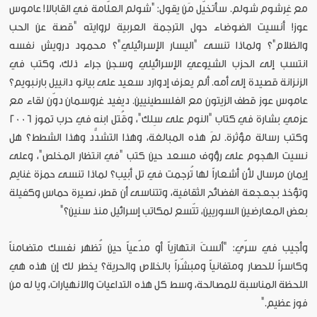
مع غِرشوم شولم. سأتخيّل مَن يقول: "شولم العلّامة في القابالا! عاموس
عوز! أنسيت الضوضاء حول الترجمة العربية لروايته "قصة عن الحب
والظلام"؟ ولماذا تنسى "اليسار الإسرائيلي"؟ محمود درويش نفسه
انتسب إلى الحزب الشيوعي الإسرائيلي وسجن جراء ذلك، وكتب في
الزنزانة قصيدة إلى أمه. ألم يعزف إدوارد سعيد على بيانو دانييل بارنبويم؟
عاموس عوز قطف الزيتون مع الفلسطينيين. ديفيد غروسمان دوّن لقاء مع
عزمي بشارة في كتاب "النوم على سِلك"، وقُتل ابنه في حرب تموز 2006
وكتب رسالة مؤثرة. لمَ هذه المبالغة، وهذا التشدُّد وهذا الشطط؟ هل
نسيت الهجوم على رؤوف مسعد حين كتب "في انتظار المخلص"، وعلى
إيمان مرسال لأن أشعاراً لها تُرجمت في تل أبيب؟ لماذا تنسى حمزة غنايم
وتؤخذ بجعجعة الفضائح الثقافية، وتتناسى أن قطر، نصيرة حماس وكفيلة
بعض المعارضين السوريين، تتّسع لمكاتب إسرائيل منذ سنين؟"
وأجيب في سرّي: "ألستَ انتهازياً أو مدّعياً حين تُظهر نفسك متضامناً
وكاسراً للحصار ومتفانياً ومبشّراً بالخلاص والحرية؟ يخطر لك إن هذه هي
اللحظة المناسبة للمصالحة، وسط كل هذه التداعيات والانهيارات، ويا له من
فوز عظيم."