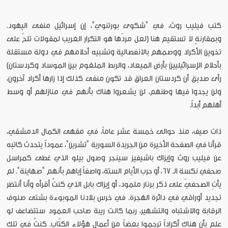
كتب فيليب روث، في "شكوى بورتنوي"، إن إسرائيل منفى اليهود.
وبمقارنةٍ لا تستقيم هنا (لعل مردّها هو التكرار الغريب لمقولات تلحّ على
تخوين الأكراد ووصمهم بالانفصالية وتشبيه أحلامهم في دولة مستقلة
بأحلام الإسرائيليين بأرض الميعاد، والربط الملغوم بين الموساد وكردستان)
رأى صديق أن كردستان العراق قد تكون منفى كذلك إذا زارها أكراد آخرون،
ولن يجدوا فيها وطنهم، لن يشعروا هناك بأنهم في منازلهم أو وسط
أهلهم أبداً.
ذات صيف، منذ حوالى خمسة عشر عاماً، في مقهى الكمال الدمشقي،
قرأنا في الصفحة الأخيرة من الجريدة السورية "تشرين"، عموداً يتحدث كاتبه
عن فيليب روث وإيزاك باشيفيز سينجر وصول بيلو الذي غطى كمراسل
صحفي نكسة الـ 67، أو حرب الأيام الستة، واصفاً إياهم بأنهم "صهاينة". لم
يأتِ الصحفيّ على ذكر برنار ملمود، أو إيزاك بابل الذي كنتُ أقرأه وأنا أنتظر
تجديد أوراقي في دائرة الهجرة. في خرس بلادنا الموبوءة بشتى صنوف
الرقابة والاشتباه والتشهير، ربما كانت ريبة صاحب العمود ستتضاعف لو
علم بأن هناك أكراداً ترجموا بعضاً من أعمالِ هؤلاء الكتّاب. كنتُ في تلك