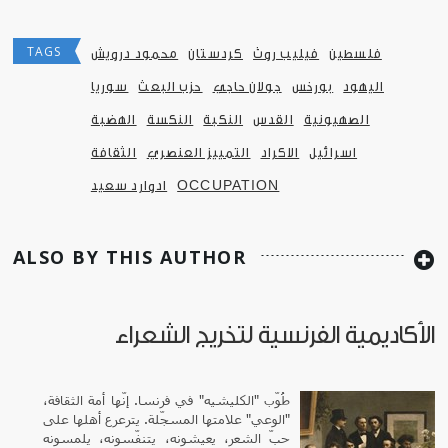
TAGS
فلسطين
فيليب روث
كردستان
محمود درويش
اليهود
بورخس
جولان حاجي
حزب البعث
سوريا
الصهيونية
القدس
النكبة
النكسة
الهضبة
اسرائيل
الاكراد
التمييز العنصري
الثقافة
OCCUPATION
ادوارد سعيد
ALSO BY THIS AUTHOR
الأكاديمية الفرنسية لتخريج الشعراء
طُوّب "الكليشيه" في فرنسا. إنّها أمة الثقافة،
"الوعي" علامتها المسجّلة. يترعرع أهلها على
حبّ الشعر، يعيشونه، يتنفّسونه، يلمسونه