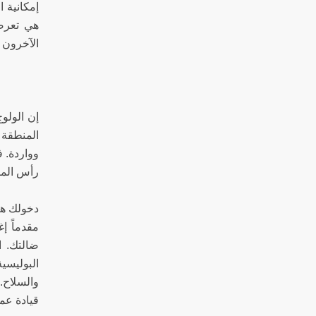
إمكانية 
هي تعرضت
الآخرون 
إن الولوج
المنطقة 
وواردة. 
رأس الما
دخولك هن
مقدماً إ
ضالتك. ا
البوليسي
والسلاح.
قيادة عمل