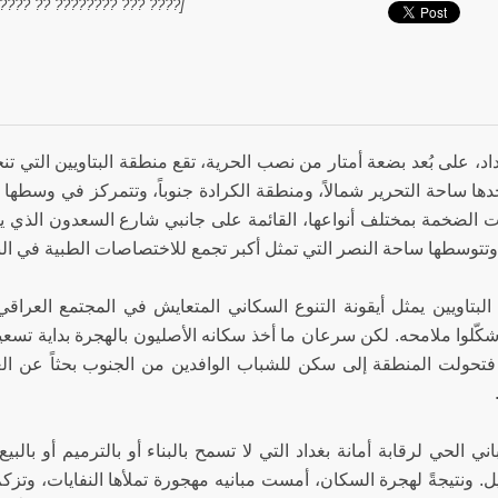
???? ???? ?????? ????????]
د، على بُعد بضعة أمتار من نصب الحرية، تقع منطقة البتاويين التي تن
حدها ساحة التحرير شمالاً، ومنطقة الكرادة جنوباً، وتتمركز في وسطها 
 الضخمة بمختلف أنواعها، القائمة على جانبي شارع السعدون الذي 
وتتوسطها ساحة النصر التي تمثل أكبر تجمع للاختصاصات الطبية في البل
لبتاويين يمثل أيقونة التنوع السكاني المتعايش في المجتمع العراق
 شكّلوا ملامحه. لكن سرعان ما أخذ سكانه الأصليون بالهجرة بداية تس
 فتحولت المنطقة إلى سكن للشباب الوافدين من الجنوب بحثاً عن الع
ي الحي لرقابة أمانة بغداد التي لا تسمح بالبناء أو بالترميم أو بالب
. ونتيجةً لهجرة السكان، أمست مبانيه مهجورة تملأها النفايات، وتزكم