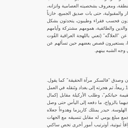
نطقة، ومعروف بشخصيته العصامية واتزانه،
 والمقبولية، حتى بات صديق الجميع، خازناً
فيبدون فحسب فقراء وطيبون، يتحدثون بشكل
والدين والطائفية، همومهم مشتركة وأيامهم
"العلاگه" (تعني باللهجة العراقية القُوت
ردها، يستعيرون قصص بعضهم حين تسألهم عن
وجه الشبه بينهم.
د الحديث باتزان وصدق "فالسكر مرآة الحقيقة" كما يقول.
يروي هجرته من البصرة بعد غرق والده في شط العرب وزواج أمه وهو ابن الـ 12 ربيعاً، ثم هجرته إلى بغداد وتَنقله في العمل
 بقيمة حياتكم"، وطلب الأركيلة مقابل إكمال
 حبهما بالزواج، ما دفعه إلى اليأس حتى وصل
لهلوسة. حيدر يمتلك كاريزما وهدوءاً جعلاه
جمع مبلغ يومي له مقابل تنسيقه مع الجهات
اقاً ثبوتية، أوترتيب أمور أخرى تخص ساكني