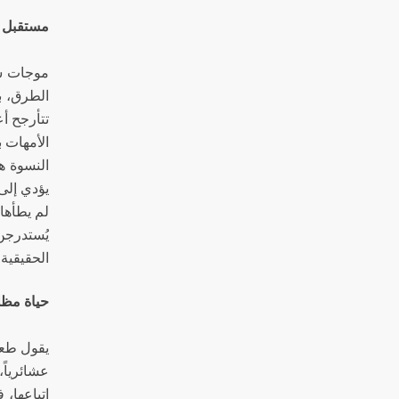
مستقبل 
موجات سد
الطرق، ب
تتأرجح أ
الأمهات ب
النسوة ه
يؤدي إلى
لم يطأها
يُستدرجن
الحقيقية،
حياة مظل
يقول طعم
عشائرياً
إتباعها،