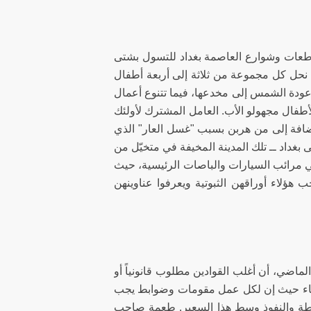
طعات وشوارع العاصمة بغداد للتسول بشتى
ب نحل كل مجموعة من ثلاثة إلى أربعة أطفال
عودة الشمس إلى مخدعها، فيما تتنوع أعمال
لأطفال مجهولو الأب. العامل المشترك لأولئك
ضافة إلى من هربن بسبب "غسل العار" الذي
غداد ــ تلك المدينة المخيفة في متخيّل من
 مرائب السيارات والباصات الرئيسية، حيث
 هؤلاء أوراقهن الثبوتية ويعرفوا عناوينهن
اضي، أن أغلب القوادين مطلوب قانونياً أو
لنساء حيث إن لكل عمل مقومات وضوابط يجب
لطة والنفوذ وسط هذا السعير. طعمة صاحب