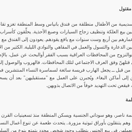
مقتول
يمية من الأطفال منطلقة من فندق بانياس وسط المنطقة تغزو تقا
ين بيع العلكة وتنظيف زجاج السيارات وصبغ الأحذية. يحلِّقون كأسرا
عمارهم بين أربع وست سنوات مع يافع يقودهم. يعودون إلى الفندق مع 
ين الدعارة والتسول والعمل في المقاهي والنوادي الليلية. الكثير من ا
والنزوح من المحافظات العراقية بسبب الفقر أوالبحث عن عمل، بالإ
 قتلهنّ وفق العرف الاجتماعي لتلك المحافظات. فالهروب والوصول إلى ب
 من قبل ــ يجعل الهارب فريسة سائغة لسماسرة النساء المنتشرين في
 إلى أماكن البغاء. ويُجبرن على العمل مع "مستقبليهن" بعد أن يسحب
 فيقعن تحت التهديد خوفاً من الاتصال بذويهن.
مة
ة ناصر، وهو سوداني الجنسية ويسكن المنطقة منذ تسعينيات القرن الم
، وهم يتنقلون بأوراق ثبوتية مزورة.. يتحدث طعمة عن تنوع أعمال ا
 فعملهن في بيع الجنس يتطلب وجود شخص محدد يتمتع بنوع من الس