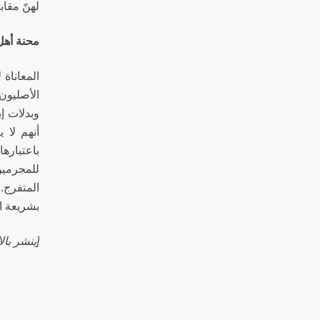
لهنّ مقاب
محنة أهل 
المعاناة
الأصليون 
وبدلات إي
أنهم لا 
باعتباره
للمجرمين
المتفرج.
بشريعة ا
[ينشر بال