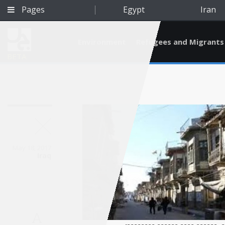
Pages
Egypt
Iran
Environment
Refugees and Migrants
BETA
May 18, 2017
Iraq
Qatar
A