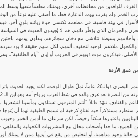
 الغرف للوافدين من محافظات أخرى، ويمتلك مطعماً شعبياً وسط الم
رب الخمر ولم يقرب بيوت الدعارة قط، ما أضفى عليه نوعاً من الوقار
الأسرار في بيئة قاسية. في مطعمه تكتسي حياة زبائنه بلونٍ آخر، 
زن والحرمان الذي يؤطّر ذاتهم. هم لا يُجيدون الحديث في السياسة 
 وأحلامهم بسيطة تتلاشى مع دخان سجائرهم. يبدأون يومهم باحثين عن 
 والكحول ملاذهم الوحيد لتخفيف ألمهم. لكل منهم حقيقة لا يود س
لأصلي، فيذكرون موت ذويهم في الحروب أو إبان "أيام الطائفية".. وهي 
ن عمق الأزقة
حيدر الأسمر البصري ذوالـ26 عاماً، ثملٌ طوال الوقت، لكنه يجي
عم والفنادق. تنهّدَ قائلاً "أنتم المترفون تستلذون بمآسينا لتشعروا
م استطرد مستذكراً حبه لفتاةٍ كرخية لم تسمح الطبقية لهما أن يُتوجا
لبتاويين باعتبارها سكناً رخيصاٌ، لكن سرعان ما أدمن الخمر وحبوب ا
من الجميع، ما حدا بأصحاب محال بيع المشروبات الكحولية والمقاهي 
في حالة وجود مداهمة، أو لتخليص من يقع في أيديها ممن لا يمتلك أور