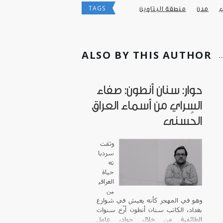
TAGS
مدن
منطقة البتاوين
ALSO BY THIS AUTHOR
حوار: سنان أنطون: صفاء
السراي من أسماء العراق
الحُسنى
وثقت
سرديا
ته
حياة
العراقي
ين
وهو في المهجر كأنه يعيش في شوارع
بغداد، الكاتب
سنان أنطون
أرّخ سنوات
الطائفية من خلال جواد، عامل