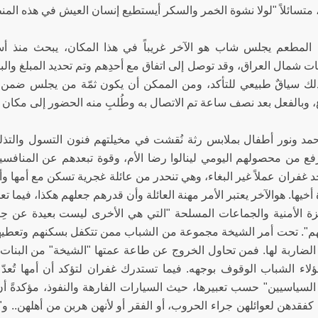
 متسائلاً "لولا نشوة الخمر والسكر أيستطيع إنسان العيش في هذه الم
لمطعم يجلس شاب هو الآخر غريباً في هذا المكان، يبحث منذ أسب
شمال العراق، وقد توصل إلى اتفاق مع أحدِهم وتم تحديد المبلغ والبائع
ن ذلك سياقٌ طبيعي للتأكد، ومن الممكن أن يكون ثمّة من يجلس ضمن 
 وبالفعل بعد نصف ساعة تم الاتصال به وطُلبِ منه الحضور إلى مكان 
مد ونور أطفال بملابس رثة نُقشت في مخيلتهم فنون التسول والتذلل وال
فع من محصولهم اليومي لينالوا رضا الأم، وقوة تبعدهم عن المناف
جد غفران عملاً غير البغاء، وهي تنحدر من عائلة غجرية تسكن مع أمها و
خيها. هوالآخر يعتبر الأمر مهنة العائلة وأن قدرهم جعلهم هكذا، فيما ت
زة الأمنية والجماعات المسلحة "التي هي الأخرى ليست بعيدة عن حِرا
هم". تحت أمر الشيخة مجموعة من الشباب ممن تتكفل بسكنهم وتعطيه
 الضاربة لها. فمن تحاول الخروج عن طاعة عمتها "الشيخة" من البنات
لاء الشباب الوقوف بوجهه. فيما تستدرك غفران لتؤكد أن أمها تُع
لسياسيين" حسب تعبيرها، حيث السيارات الفارهة والنفوذ، مؤكدةً أ
قدهن لعوائلهن جراء الحروب، أو الفقر أو لأنهن هربن من أهلهن.. و"الش