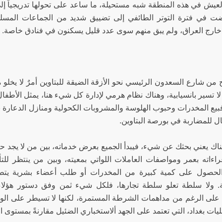
العيش في هذه المنطقة شبه مستحيلة، ما ساعد على تحولها تدريجياَ إ
 في فترة التوتر الطائفي إلى تضييق شديد من الجماعات المسلحة
خارج العراق، ولم يبق منهم سوى عدد قليل يسكنون في فنادق خاصة.
 من شارع السعدون الرئيسي نحو الأزقة الضيقة للبتاوين أمرٌ لا يخلو من
لا تسير بانسيابية، وهناك نظام هرمي لإدارة كل شيء هنا، يمثل الأطف
فبيع المخدرات وحبوب الهلوسة والمشروبات الكحولية ومنازل الدعارة با
ل للمضاربة في بورصة البتاوين.
اك يعني بحثك عن شيء، فيبدأ الجميع بعرض خدماته، بين من لا يجد حر
غراءاته بعمر ومواصفات العاملات اللواتي بمعيته، وبين من ينتظر ل
لحصول على كمية كبيرة من المخدرات أو طلب أعضاء بشرية يتطلب
ة. ولا سلطة تعلو سلطة تجارها، فلكل شيء ثمن وفق دستور هؤلاء،
 على الرغم من مداهمات الشرطة المستمرة، لكنها لا تسيطر على الو
يات بغداد، التي تعتمد على الجهد ألاستخباري الضئيل مقارنةً بمستوى ال