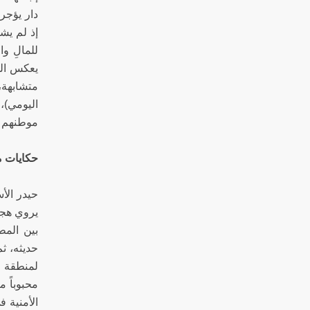
دار يؤجر
إذ لم يش
للمالِ و
يعكس الح
متشابهة،
اليومي)،
موطنهم ا
حكايات م
بين المطا
حديثه، ث
لمنطقة ا
محبوباً 
الأمنية 