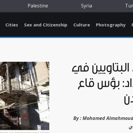
Palestine
Syria
Tu
Cities
Sex and Citizenship
Culture
Photography
لبتاويين في
د: بؤس قاع
ن
Mohamed Almahmou محمد
By :
ي