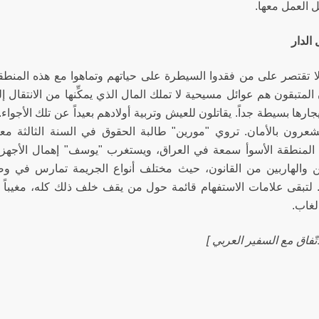
ل العمل معها.
الدار
 لا تقتصر على من فقدوا السيطرة على حياتهم وتماهوا مع هذه المنط
المتبقون هم عوائل مسيحية لا تملك المال الذي يمكِّنها من الانتقال إ
جارها بسيطة جداً. يقاتلون للعيش وتربية أولادهم بعيداً عن تلك الأجواء.
يشعرون بالأمان. تروي "مورين" طالبة الحقوق في السنة الثالثة معا
ا المنطقة الأسوأ سمعة في العراق، ويستغرب "يوسف" إهمال الأجهزة ا
 والهاربين من القانون، حيث مختلف أنواع الجريمة تمارس في وضح 
. لتبقى علامات الاستفهام قائمة حول من يقف خلف ذلك كله، مغيباً د
لغاب.
اتّفاق مع السفير العربي ]