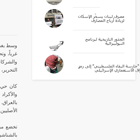
مصرف لبنان يسخّر الإسكان
لزيادة أرباح المصارف
الجذور التاريخية لبرنامج
النيوليبرالية
وسط بغدا
غرباً، وت
والشركات
ارسة البقاء الفلسطيني" إلى رمزٍ
التحرير، 
اق الاستعماري الإسرائيلي
كان حي ا
والأكراد
بالعراق.
الأصليين.
تخضع مبان
بالشناشيل