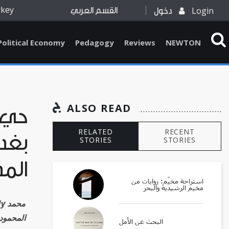
rkey
Login
دخول
القسم العربي
Political Economy
Pedagogy
Reviews
NEWTON
ALSO READ
حي ا
RELATED
RECENT
بغدا
STORIES
STORIES
المد
استراحة مخيّم: روايات من
مخيم الرشيدية والبحر
dy
المحمود
البحث عن الأمل