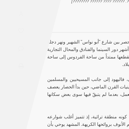
[???? ??? ???????? ?? ?????. ??
Saudi
A
Arabia
Syria
حصر بين شارع "أبو نواس" الشهير ونهر دجلة
Tunisia
أشهر دور السينما والفنادق والمحال التجارية
يقطعها ممتداً من ساحة الفردوس إلى ساحة
Turkey
اد.
Yemen
ي، فاليهود إلى جانب المسيحيين والمسلمين
عينيات القرن الماضي، حين بدأ الحصار يعصف
Maghreb
مل، بعدما لم يتبقّ فيها سوى بعض سكانها
يع كونه منطقة تراثية، إذ تتميز أغلب شوارعه
 الأنوف بروائحها الكريهة. المشهد يوحي بأن