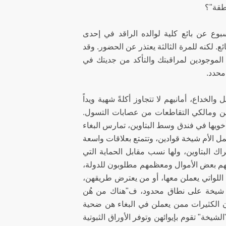
نطقة"؟
وع عن بائع كلية لوالده الراقد في إحدى
. لكنه للمرة الثالثة يعتذر عن الحضور. وقد
الموجودين لمراقبتك والتأكد من جديتك في
محدد.
خداع، أمانيهم لا تتجاوز أكلةً شهية ويداً
سين ومالكي التقاطعات من عصابات التسول.
أخويها في فندق وسط البتاوين، تمارس البغاء
عمل الأم شيخة قوادين، وتتمتع بعلاقات واسعة
ك البتاوين، ولها نسب مقابل الحماية التي
م بعض الأموال ومعظمهم مطلوبون للدولة،
 اللواتي يعملن معها، أو من يعترض طريقهن،
دّ شيخة على نطاق محدود، ف"هناك من هُن
ن الكثيرات ممن يعملن في البغاء هن ضحية
يخة" تقوم بإيوائهن وتوفر الأوراق الثبوتية