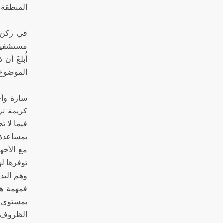
المنطقة،
في ركن ا
مستشفيات 
أُبلغَ أ
الموضوع،
سارة وأح
كريمة تر
فيما لا ت
بمساعدة أ
مع الأجه
توفرها ل
وهم اليد
فمهمة هؤ
بمستوى ا
الظروف كف