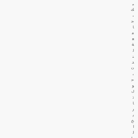
ي
ك
،
ج
ا
م
ع
ة
ل
ن
د
ن
،
ح
و
ل
ت
ا
ر
ي
خ
ا
ل