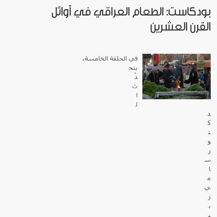
بودكاست: الطعام العراقي في أوائل
القرن العشرين
في الحلقة الخامسة،
يتح
دّ
ث
ا
ل
د
ك
ت
و
ر
س
ا
م
ي
ز
ب
ي