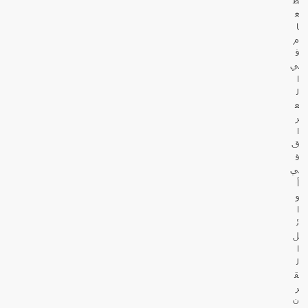
ط
ع
ا
م
ف
ي
ا
ل
ع
ر
ا
ق
ف
ي
أ
و
ا
ئ
ل
ا
ل
ق
ر
ن