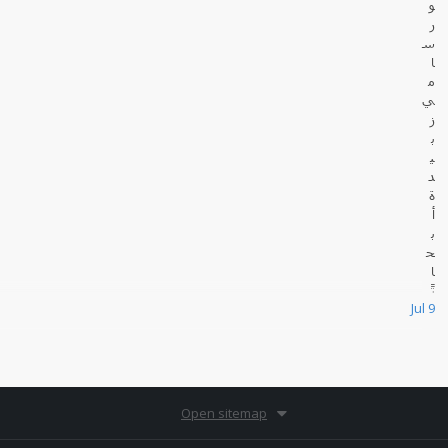
و
ر
س
ا
م
ي
ز
ب
ي
د
ة
أ
ب
ح
ا
ثً
Jul 9
ا عديدة حول القانون والسياسة في العالم الإسلامي.
Open sitemap