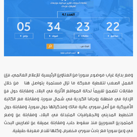
ومع بداية غياب موضوع سوريا من العناوين الرئيسية للإعلام العالمي، فإن
العمل الصعب لتغطية معركة ما تزال مستمرة يتواصل هنا من خلال
مقابلات تتضمن تقييماً لحالة المواقع الأثرية في البلاد، ومقابلة حول فن
الإدارة في منطقة روجافا الكردية في شمال سوريا، ومقابلة مع الكاتبة
الأميركية من أصل سوري عالية مالك ومذكراتها حول سوريا، ومقابلة حول
التخطيط المديني والجغرافيات المتبدلة في البلاد، ومقابلة عن وضع
المتمردين السوريين منذ سقوط حلب، ومقابلة عميقة عن تضاريس البحث
في وعن سوريا مع باحث سوري مخضرم، وكلها تقدم معرفة حقيقية.