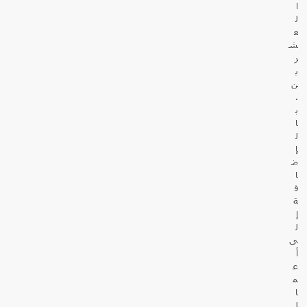
ا
ل
ع
ش
ر
ي
ن
.
ب
ا
ل
إ
ض
ا
ف
ة
إ
ل
ى
أ
ع
م
ا
ل