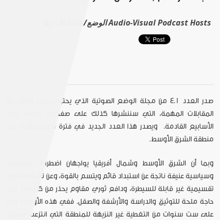
Status/الوضع Audio-Visual Podcast Hosts
By :
صدر العدد 4.1 من مجلة الوضع الصوتية الذي يحتوي على الكثير من
المقابلات المهمة، التي سننشرها كذلك على صفحات "جدلية" خلال
الأسابيع القادمة.
ويصدر هذا العدد الجديد في فترة تحول مهمة في
منطقة الشرق الأوسط.
وبما أن الشرق الأوسط وشمال أفريقيا يواجهان اضطرابات اجتماعية
وسياسية عنيفة ناتجة عن استبداد قائم ويتسم بالقوة، وعن تعبئة طائفية
تقسيمية غير قابلة للسيطرة، ودافع ثوري مقاوم يحذر من كليهما، ثمة
حاجة ملحة للتوثيق والدراسة والأرشفة والصقل. ففي هذه الأوقات، ورداً
على ست سنوات من التغطية غير النزيهة للمنطقة التي انتزعت السياق