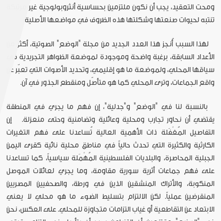
ومحت التعقيد، يجب أن نكون ملتزمين بحساسية أنثروبولوجية غير مرتبكة
تنتبه لحيوات صنعتها وشكلتها هذه الظروف في مواضعها الأصلية.
لهذا السبب أُنجز هذا العدد الجديد من مجلة "الوضع" الصوتية، أكثر من
الأعداد السابقة، برغبة واضحة وموجودة لموضعة الظواهر التجريدية في
سياقها المحلي، ولموضعة ما هو إقليمي، وتحديد الأصوات التي تعبّر عن
واقع الجماعات، وترى المحلي كما هو متأصّل ومنقطع الجذور في آن.
بالنسبة لنا في "الوضع" و"جدلية"، إن فهم ما يجري في المنطقة
يقتضي أن نحاور تجارب ومحلية وعائلية وتضامنية وحتى منعزلة.
إن
التفاصيل المُغْفَلة ذات الأهمية العالية تُساعدنا على فهم التغيرات
الكارثية والكثيرة التي تحدث حالياًِ في مناطق محلية نائية كقرى اليمن
الجبلية المحاصرة، والبلديات الفلسطينية المُهْمَلة سياسياً، كما تساعدنا
على فهم جماعات أثرية سورية مقاومة، وما يجري لعائلات الموصل
المنكوبة، والأتراك المنشقين الذين في ورطة، والصحفيين المصريين
المنقرضين عملياً. لكن الالتزام بتسليط الضوء ما هو محلي لا يعني
الابتعاد عن التقاطعية أو غياب التزامات متجاوزة للمحلي. على العكس، نحن