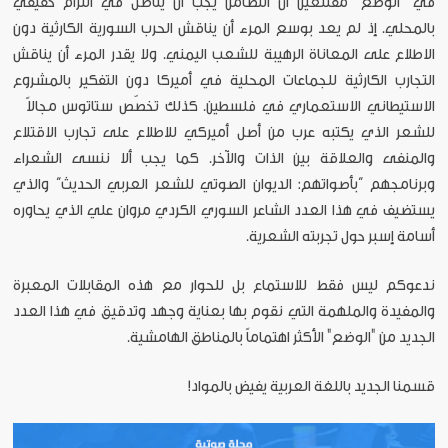
في "الوضع" مقتنعين أن التضامن يجب أن يتأصل في التزام حقيقي
بالمحلي. إذ لم يعد بوسع المرء أن يناقش الحرب السورية الكارثية دون
الاطلاع على المعاناة الرهيبة للشعب اليمني. ولا يقدر المرء أن يناقش
التجارب الكارثية للجماعات المحلية في أميركا دون التفكير بالمشروع
الاستيطاني الاستعماري في فلسطين. كذلك تخصّص ستاتوس مجالاً
للشعر الذي يكتبه عرب من أصل أميركي للاطلاع على تجارب الاقتلاع
والمنفى والعلاقة بين الذات والآخر. كما يجب ألا ننسى الشعراء
وبرنامجهم “بأصواتهم: الديوان الصوتي للشعر العربي الحديث” والذي
يستضيف في هذا العدد الشاعر السوري الكردي مروان علي الذي يحاوره
أسامة إسبر حول تجربته الشعرية.
ندعوكم ليس فقط للاستماع بل للحوار مع هذه المقابلات المعبرة
والمفيدة والملهمة التي نقوم بها بعناية وجهد وتدقيق في هذا العدد
الجديد من "الوضع" الأكثر اهتماماً بالمناطق الهامشية.
قسمنا الجديد باللغة العربية يفيض بالمواد!