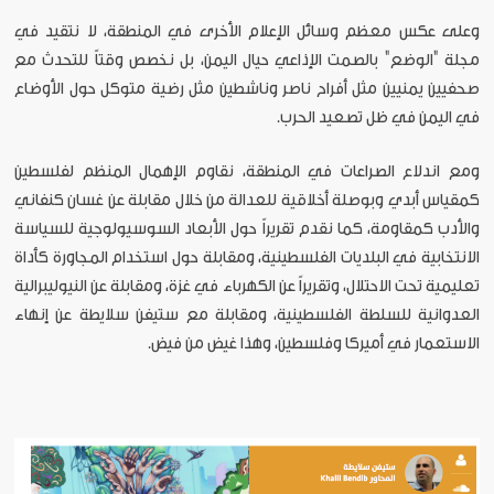
وعلى عكس معظم وسائل الإعلام الأخرى في المنطقة، لا نتقيد في
مجلة "الوضع" بالصمت الإذاعي حيال اليمن، بل نخصص وقتاً للتحدث مع
صحفيين يمنيين مثل أفراح ناصر وناشطين مثل رضية متوكل حول الأوضاع
في اليمن في ظل تصعيد الحرب.
ومع اندلاع الصراعات في المنطقة، نقاوم الإهمال المنظم لفلسطين
كمقياس أبدي وبوصلة أخلاقية للعدالة من خلال مقابلة عن غسان كنفاني
والأدب كمقاومة، كما نقدم تقريراً حول الأبعاد السوسيولوجية للسياسة
الانتخابية في البلديات الفلسطينية، ومقابلة حول استخدام المجاورة كأداة
تعليمية تحت الاحتلال، وتقريراً عن الكهرباء في غزة، ومقابلة عن النيوليبرالية
العدوانية للسلطة الفلسطينية، ومقابلة مع ستيفن سلايطة عن إنهاء
الاستعمار في أميركا وفلسطين، وهذا غيض من فيض.