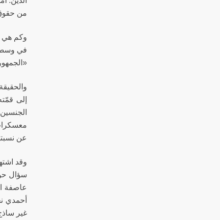
الدين. أم
من حقوق ا
وكم هي ذ
في وسطها،
«الجمهوري
والحقيقة
إلى قمّته
الجنسين أ
معسكرات 
عن نسبته
سؤال حول 
عاصفة الت
أحمدي نجا
غير ساذج