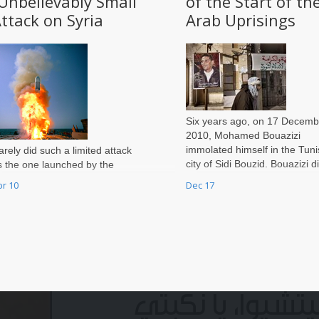
Unbelievably Small”
of the Start of th
ttack on Syria
Arab Uprisings
Six years ago, on 17 Decemb
2010, Mohamed Bouazizi
immolated himself in the Tuni
arely did such a limited attack
city of Sidi Bouzid. Bouazizi d
s the one launched by the
not know that by this extreme
nited States by means of cruise
pr 10
Dec 17
form of protest, he was settin
issiles against the Syrian air
not only himself
ase of Shayrat provoke so
uch ado. US President Donald
rump authorized
تشيوا، يا نكبتي