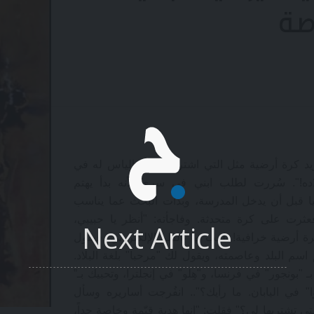
صة
ريد كرة أرضية مثل التي اشترتها والدة إلياس له في
اده!". سُررت لطلب ابني في سري لأنه بدأ يهتم
يا قبل أن يدخل المدرسة، وبدأت البحث عما يناسب
ثرت على كرة متحدثة. وفاجأته: "أنظر يا حبيبي،
Next Article
 أرضية خرافية! تلعب بها بالقلم الإلكتروني، فيقول
اسم البلد وعاصمته، ويقول لك "مرحباً" بلغة البلاد.
 "بونجور" في فرنسا، و"هِلو" في إنجلترا، وتحييك بـ”
ا" في اليابان. ما رأيك؟".. انفُرجت أساريره وسأل
تى تشتريها لي؟" فقلت: "إنها هدية قيّمة وخاصة جداً،