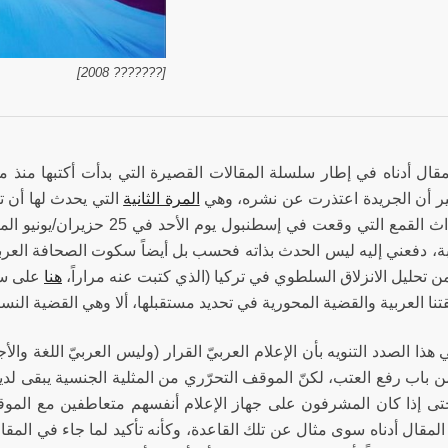
[??????? 2008]
لمقال أدناه في إطار سلسلة المقالات القصيرة التي بدأت أكتبها منذ
غير أن الجريدة اعتذرت عن نشره، وهي
المرة الثانية
التي يحدث لها أن تع
على أحداث القمع التي وقعت في إ
بة، دفعني إليه ليس الحدث بذاته فحسب بل أيضاً سكوت الصحافة العربية
ن تحليل الانزلاق السلطوي في تركيا (الذي كتبت عنه مراراً،
هنا
على سبي
ا العربية والقضية المحورية في تحديد مستقبلها، ألا وهي القضية النسائ
هذا الصدد التنويه بأن الإعلام العربيّ القرار (وليس العربيّ اللغة والأجن
ن باب رفع العتب، لكنّ الموقف التحرّري من المثلية الجنسية يبقى لدي
 حتى إذا كان المشرفون على جهاز الإعلام أنفسهم متعاطفين مع المو
مقال أدناه سوى مثال عن تلك القاعدة، وكأنه تأكيد لما جاء في المقال