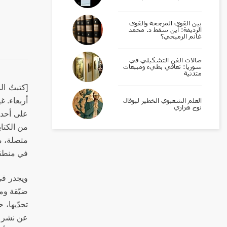
بين القوى المرجحة والقوى
الرديفة: أين سقط د. محمد
غانم الرميحي؟
صالات الفن التشكيلي في
سوريا: تعافي بطيء ومبيعات
متدنية
[كتبتُ ا
العلم الشعبوي الخطير ليوفال
أربعاء. 
نوح هراري
من الكتا
متصلة، م
في منطقتن
ويجدر في 
ضيّقة وم
تحدّيها،
عن نشر ال