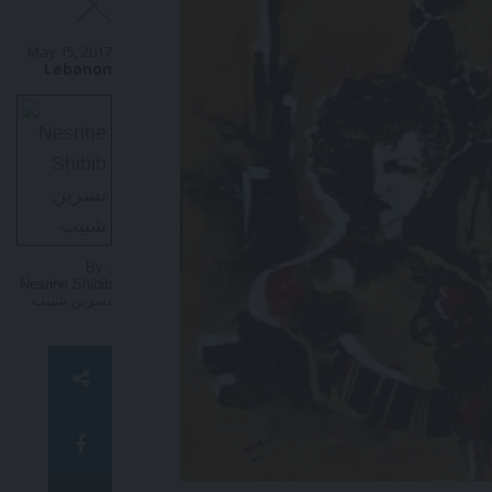
country a minority.
May 15, 2017
Lebanon
By :
Nesrine Shibib
نسرين شبيب