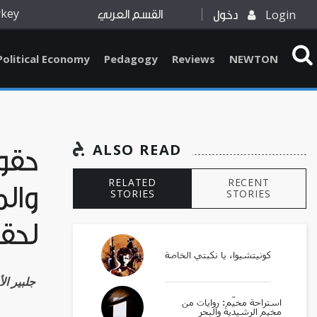
rkey
Login
دخول
القسم العربي
Political Economy
Pedagogy
Reviews
NEWTON
ALSO READ
حقوق
RELATED
RECENT
والم
STORIES
STORIES
لحقو
كونيتشيوا، يا نكبتي الخاصة
Gilbert Achcar جل
استراحة مخيّم: روايات من
مخيم الرشيدية والبحر