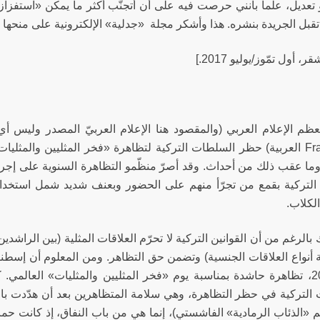
تعديل، علماً بأنني حرصت فيه على أن أتجنّب أكثر ما يمكن «استفزاز» ا
تقبل الجريدة بنشره. هذا وأشكر مجلة «جدلية» الإلكترونية على منحها 
ر، أول تمّوز/يوليو 2017.]
 وما عقب ذلك من أحداث. وقد أصرّ منظّمو التظاهرة السنوية على إجر
لتركية بقمع من تجرّأ منهم على الحضور وبعنف شديد شمل استخد
لكلاب.
الرغم من أن القوانين التركية لا تحرّم العلاقات المثلية (بين الراشدي
 أنواع العلاقات الجنسية) وتضمن حق التظاهر. ومن المعلوم أن إسطن
عام 2015، تظاهرة حاشدة بمناسبة يوم «فخر المثليين والمثليات» العالمي
التركية في حظر التظاهرة، وهي سلامة المتظاهرين بعد أن هدّدت باله
 «الذئاب الرمادية» الفاشستي)، إنما هي من باب النفاق، إذ كانت حما