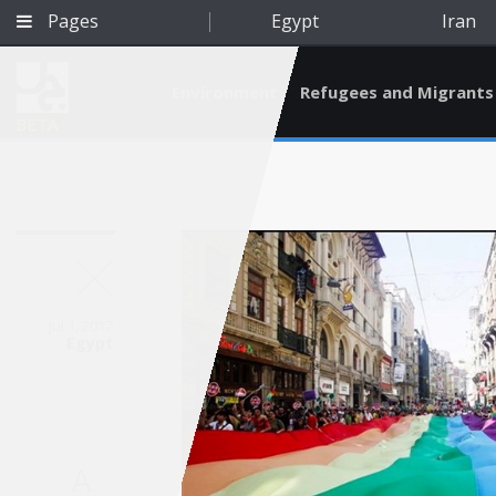
Pages
Egypt
Iran
Environment
Refugees and Migrants
BETA
Jul 1, 2017
Egypt
Qatar
A