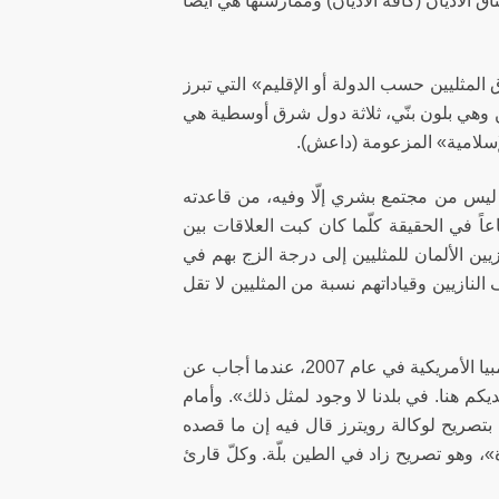
اق الأديان (كافة الأديان) وممارستها هي أيضاً
لمثليين حسب الدولة أو الإقليم» التي تبرز
ين وهي بلون بنّي، ثلاثة دول شرق أوسطية هي
الإسلامية» المزعومة (داعش).
ه ليس من مجتمع بشري إلّا وفيه، من قاعدته
عاً في الحقيقة كلّما كان كبت العلاقات بين
زيين الألمان للمثليين إلى درجة الزج بهم في
ازيين وقياداتهم نسبة من المثليين لا تقل
وقد اشتهر في هذا الصدد قول محمود أحمدي نجاد، في ندوة له في جامعة كولومبيا الأمريكية في عام 2007، عندما أجاب عن
يكم هنا. في بلدنا لا وجود لمثل ذلك». وأمام
ي بتصريح لوكالة رويترز قال فيه إن ما قصده
»، وهو تصريح زاد في الطين بلّة. وكلّ قارئ