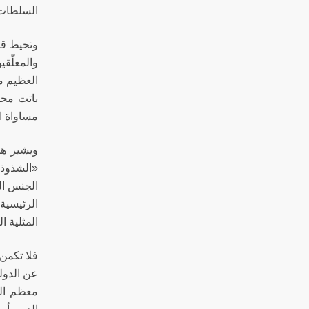
السلطات 
وتحيط قض
والمعلّق
العظيم م
باتت محك
مساواة ال
ويشير هذ
«الشذوذ 
الجنس الب
الرئيسية 
المثلية ا
فلا تكمن
عن الدول
معظم الب