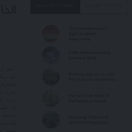
RELATED STORIES
RECENT STORIES
الخا
The Supreme Court
fight is about
democracy
DARS Media Roundup
(January 2016)
"ماما، أ
Romney argues to vote
عيد ميل
for an open convention
بالجغراف
عمره، فع
Part of River Road in
وجدت كرة
Bethesda is closed
لك القلم 
سيحييك بـ
Securing Tomorrow
With David Ignatius
كونيتشيو
بلهفة: "م