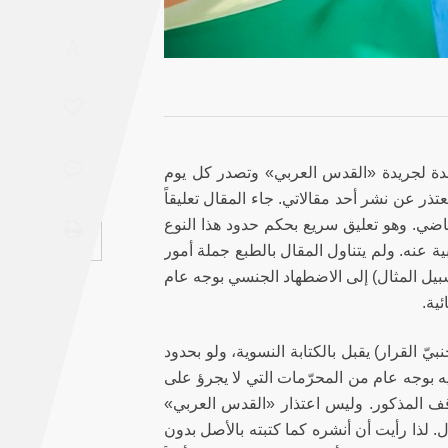
Saudi
A
Arabia
Syria
Tunisia
 مدة لجريدة «القدس العربي» وتصدر كل يوم
تذر عن نشر أحد مقالاتي. جاء المقال تعليقاً
Turkey
سطنبول يوم الأحد في 25 حزيران/يونيو الماضي. وهو تعليق سريع بحكم حدود هذا النوع
 عنه. ولم يتناول المقال بالطبع جملة أمور
Yemen
ل المثال) إلى الاضطهاد الجنسي بوجه عام
ية.
Maghreb
بيّ القرار) يقبل بالكتابة النسوية، ولو بحدود
ه بوجه عام من المحرّمات التي لا يجرؤ على
قف المذكور. وليس اعتذار «القدس العربي»
. لذا رأيت أن أنشره كما كتبته بالأصل بدون