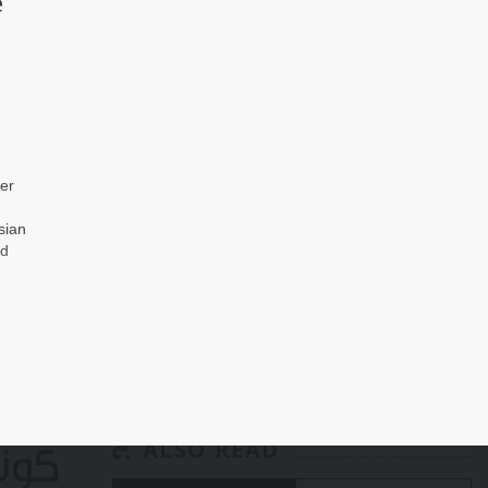
e
er
sian
id
g
ALSO READ
كوني