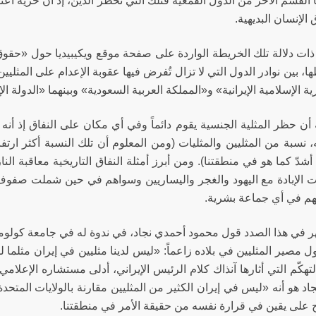
ا القسم الآخر من الدول القمعية فتلك التي تحظّر الدين، إذ أن حرية اعتن
لإنسان البديهية.
ات دلالة تلك الخريطة الواردة على صفحة موقع ويكيبيديا حول «حقوق ا
 بين نوادر الدول التي لا تزال تُفرض فيها عقوبة الإعدام على المثلي
ة الإسلامية الإيرانية» و«المملكة العربية السعودية» وبينهما «الدولة 
 أن حظر المثلية الجنسية يقوم دائماً وفي أي مكان على النفاق إذ أن
، نسبة من المثليين والمثليات (ومن المعلوم أن تلك النسبة أكثر ارتفا
شدّ كما هو في منطقتنا). ومن أبرز أمثلة النفاق التاريخية معاقبة النا
الإبادة مع اليهود والغجر واليساريين وسواهم في حين شملت صفوف الن
م في أي جماعة بشرية.
مصير المثليين في بلاده زاعماً: «ليس لدينا مثليين في إيران مثلما لد
هكّم التي أثارها آنذاك كلام الرئيس الإيراني، أدلى مستشاره الإعلام
د هو أنه «ليس في إيران الكثير من المثليين مقارنة بالولايات المتحدة
 على يقين في قرارة نفسه من حقيقة الأمر في منطقتنا.