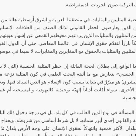
التركية صون الحريات الديمقراطية.
ية المثليين والمثليات في منطقتنا العربية والشرق أوسطية هالة من ا
ين الذين يعارضون الحظر القانوني لذلك الصنف من العلاقات الإنسان
ن المثليين والمثليات الذين يردعهم محيطهم القمعي عن إشهار هويتهم ا
اً بارزاً لتقدّم حقوق الإنسان في عالمنا المعاصر، حتى أن الدول ا
مثليين والمثليات بالحقوق مع المغايرين والمغايرات، لا سيما في موضو
ا الواقع إلى بطلان الحجة القائلة إن حظر المثلية الجنسية (التي لا 
الجنسي» بتعارض مع ما أثبته البحث العلمي في كون المثلية نزعة 
شري) هو مبرّرٌ في بلداننا بسبب كون الإسلام هو الدين السائد فيها. ويغ
الأخرى، سواء أكانت أدياناً إلهيّة توحيدية كاليهودية والمسيحية أم غ
لجنسية.
 المسألة في نوع الدين الغالب في كل بلد، بل في درجة دخول ذلك الب
ة والقانون إحدى أبرز سماته، لا بل شرط أساسي من شروطه. ويحتاج ال
لدان الأكثر قمعية وانتهاكاً لحقوق الإنسان على وجه الأرض بلدانٌ