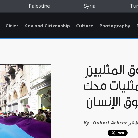
Palestine
Syria
Tu
Cities
Sex and Citizenship
Culture
Photography
 المثليين
ثليات محكّ
ق الإنسان
بير الأشقر
By :