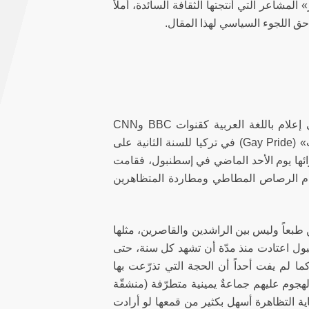
لمشاعر التي أنتجتها الثقافة السائدة، أملاً
حق اللجوء السياسي لهذا المقال.
تجاهل معظم الإعلام العربي (والمقصود هنا الإعلام العربيّ المصدر وليس أي إعلام باللغة العربية كقنوات BBC وCNN
وFrance24 العربية) حظر السلطات التركية لتظاهرة «فخر المثليين والمثليات» (Gay Pride) في تركيا للسنة الثانية على
ائها يوم الأحد الماضي في إسطنبول، فقامت
ام الرصاص المطاطي ومطاردة المتظاهرين
ن طبعاً وليس بين الراشدين والقاصرين، مثلها
بول اعتادت منذ مدّة أن تشهد كل سنة، حتى
. كما لم يفت أحداً أن الحجة التي تذرّعت بها
جوم عليهم جماعةٌ يمينية متطرّفة (منشقّة
ية التظاهرة أسهل بكثير من قمعها لو أرادت