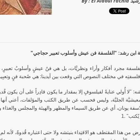
لعلوي رشيد
By :
ابن رشد: "الفلسفة فن عيش وأسلوب تعبير حجاجي"
لسفة مجرد أفكار وأراء ونظريَّات، بل هي فنُ عيشٍ وأسلوبُ تعبيرٍ،
فلسفتِه في مختلف النصوص التي وقعت بين أيدينا: هي صُحبة فنٍ وتعبِير
ه: "لا أُولي عنايةً لفيلسوفٍ إلا بمقدار ما يكون قادِراً على أن يكون قُد
لمعيشيَّة الجليَّة، وليس فحسب عن طريق الكتب والمؤلفات، أعني أنها 
اسفة يونان، أي عن طريق السيماء والمظهر والهيئة والمجلس والغذاء وا
ُكتب" .1
 من هذا المقتطف هو الاقتِداء بنيتشه ولا حتى اعتباره قُدوةً، لأنه ل