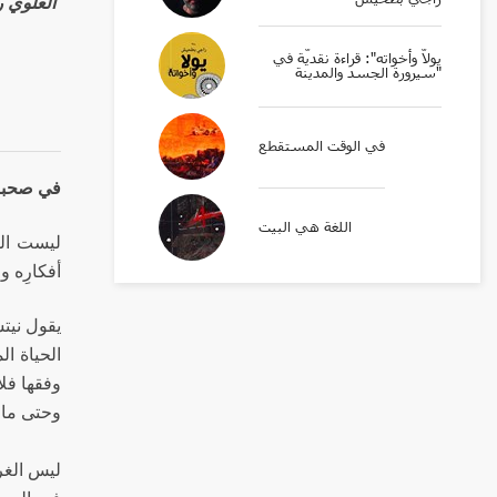
El Alaoui rachid ا
يولّا وأخواته": قراءة نقديّة في
سيرورة الجسد والمدينة"
في الوقت المستقطع
في صحبة 
اللغة هي البيت
ليست الف
أفكارِه و
يقول نيتش
الحياة ا
وفقها فل
وحتى ما ي
ليس الغرض