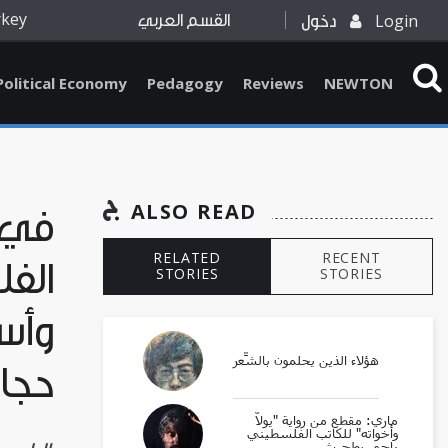
rkey
Login
دخول
القسم العربي
Political Economy
Pedagogy
Reviews
NEWTON
ALSO READ
في ص
RELATED
RECENT
الف
STORIES
STORIES
وأسل
هؤلاء الذين يحلمون بالشِّعر
حجا
ماري: مقطع من رواية "يولّا
وأخواته" للكاتب الفلسطيني
راجي بطحيش