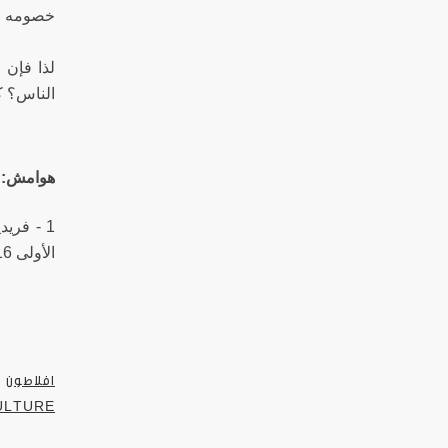
خصومه قب
لذا فإن م
الناس؟ ك
هوامش:
1 - فري
الأولى 2016، ص 34.
افلاطون
ULTURE