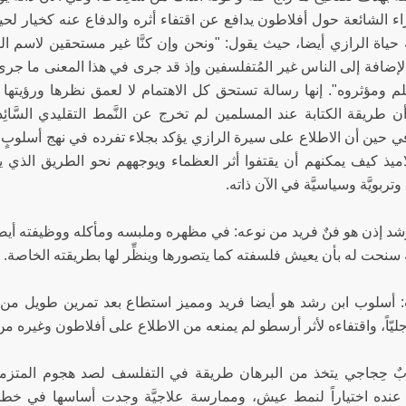
اء الشائعة حول أفلاطون يدافع عن اقتفاء أثره والدفاع عنه كخيار ل
ياة الرازي أيضا، حيث يقول: "ونحن وإن كنَّا غير مستحقين لاسم ا
لإضافة إلى الناس غير المُتفلسفين وإذ قد جرى في هذا المعنى ما جرى فلنُ
م ومؤثروه". إنها رسالة تستحق كل الاهتمام لا لعمق نظرها ورؤيتها فق
أن طريقة الكتابة عند المسلمين لم تخرج عن النَّمط التقليدي السَّائِد 
ي حين أن الاطلاع على سيرة الرازي يؤكد بجلاء تفرده في نهج أسلوبٍ
اميذ كيف يمكنهم أن يقتفوا أثر العظماء ويوجههم نحو الطريق الذي يعتق
 وتربويَّة وسياسيَّة في الآن ذاته.
د إذن هو فنٌ فريد من نوعه: في مظهره وملبسه ومأكله ووظيفته أيضاً، لأ
ة سنحت له بأن يعيش فلسفته كما يتصورها وينظِّر لها بطريقته الخاصة.
 أسلوب ابن رشد هو أيضا فريد ومميز استطاع بعد تمرين طويل من ال
جليّاً، واقتفاءه لأثر أرسطو لم يمنعه من الاطلاع على أفلاطون وغيره من
بٌ حِجاجي يتخذ من البرهان طريقة في التفلسف لصد هجوم المتزمتي
عنده اختياراً لنمط عيش، وممارسة علاجيَّة وجدت أساسها في خط