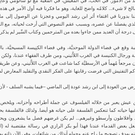
د من الأمور: في الحب، في المعيش، في المعيَّة مع لو سالومي وعائِل
ح لا شيء... كلامُه واضح للغاية، وهو ما فكرنا فيه أول الأمر في هذه
ا بدورنا في اقتفاء أثر ابن رشد اليومي وعجزنا عن الوصول إلى م
لذي يفصلنا عن عصره، وبسبب عقم النصوص التي أرخت لحياته، مع العل
ى درجة أن العديد ممن جاءوا بعده من المترجمين وكتاب السِّير لم يذكروا
كبة وقع في فضاء الدولة الموحديَّة، وفي فضاء الكنِيسة المسيحيَّة، 
 ورجال الكنيسة في الغرب اللاَّثيني، ومن طرف الفقهاء عندنا، ولكن
مرجعاً مُهماً في الأرسطيَّة كما شاعت في الغرب اللاَّثيني، وعن طريقه
م التفتيش التي فرضت رقابتها على الفكر النقدي والتقليد المعارض ل
ض من العودة إلى ابن رشد عودة إلى الماضي –فيما يشبه السلف - لأن ا
 عيش يعبر من خلاله الفيلسوف عن جملة أطراحه وأحزانه، ويلخص في
ها حياته كما تنعكس الفلسفة على حياته هو أيضا. ولذلك فالفلسفة
أفلاطون وأرسطو وغيرهم... لم يكن غرضهم فصل ما يشعرون ويحسون 
ل بعض القدماء عندنا فهذا أبو بكر الرازي في رسالة مقتضبة له (ا
نه بهدف تصحيح ما راج عنه وحوله آنذاك من شائِعات، وفي الآن ذاته ي