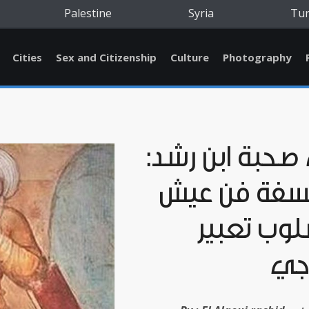
Palestine
Syria
Tu
Cities
Sex and Citizenship
Culture
Photography
حبة ابن رشد:
لسفة فن عيش
وب تعبير
جي