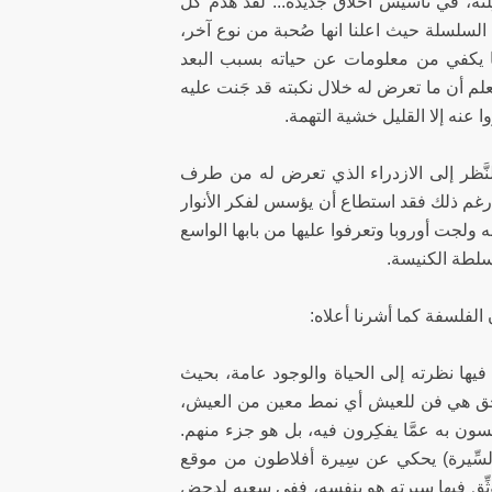
ته، في تأسيس أخلاق جديدة... لقد هدَّم كل
 السلسلة حيث اعلنا انها صُحبة من نوع آخر،
ا يكفي من معلومات عن حياته بسبب البعد
م أن ما تعرض له خلال نكبته قد جَنت عليه
 عنه إلا القليل خشية التهمة.
بالنَّظر إلى الازدراء الذي تعرض له من طرف
 رغم ذلك فقد استطاع أن يؤسس لفكر الأنوار
 ولجت أوروبا وتعرفوا عليها من بابها الواسع
سلطة الكنيسة.
لفلسفة كما أشرنا أعلاه:
ها نظرته إلى الحياة والوجود عامة، بحيث
 بحق هي فن للعيش أي نمط معين من العيش،
به عمَّا يفكِرون فيه، بل هو جزء منهم.
لسِّيرة) يحكي عن سِيرة أفلاطون من موقع
وثِّق فيها سيرته هو بنفسه، ففي سعيه لدحض