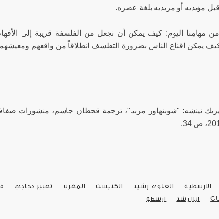
ل مؤيديه أو مريديه بلغة عصره.
ن مهامِنا اليوم: كيف يمكن أن نجعل من الفلسفة قريبة إلى الأفهام، أ
يف يمكن اقناع الناس بضرورة التفلسف انطلاقاً من واقعهم ومعيشهم وب
ديريك نيتشه: "شوبنهاور مربيا"، ترجمة قحطان جاسم، منشورات ضفاف
الارسطية
العلوي رشيد
الكنيست
المغرب
تعبير حجاجي
فل
C
ابن رشد
ارسطو