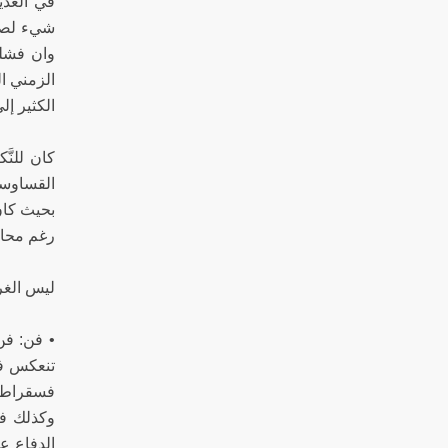
في العدي
شيء لصال
وان فشلن
الزمني ا
الكثير إل
كان للنَّ
القساوسة
بحيث كان 
رغم محاك
ليس الغر
• فن: فن
تنعكس في
فسقراط و
وكذلك فع
الدفاع ع