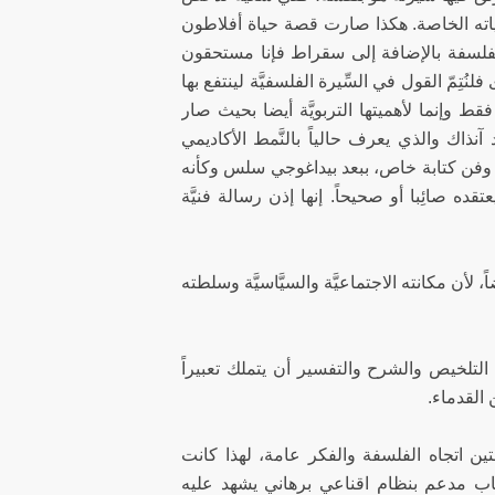
حياته الخاصة. هكذا صارت قصة حياة أفلاطون
لفلسفة بالإضافة إلى سقراط فإنا مستحقون
تِمّ القول في السِّيرة الفلسفيَّة لينتفع بها
ط وإنما لأهميتها التربويَّة أيضا بحيث صار
آنذاك والذي يعرف حالياً بالنَّمط الأكاديمي
 وفن كتابة خاص، ببعد بيداغوجي سلس وكأنه
ده صائِبا أو صحيحاً. إنها إذن رسالة فنيَّة
ن مكانته الاجتماعيَّة والسيَّاسيَّة وسلطته
تلخيص والشرح والتفسير أن يتملك تعبيراً
 القدماء.
ن اتجاه الفلسفة والفكر عامة، لهذا كانت
اب مدعم بنظام اقناعي برهاني يشهد عليه