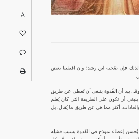
Saudi
A
Arabia
Syria
Tunisia
Turkey
 لذلك فإن صُحبة ابن رشد؛ وان اقتفينا بعض
.
Yemen
وةً... بيد أن القُدوة ينبغي أن تُعطى عن طريق
Maghreb
ينبغي أن تكون على الطريقة التي كان يُعلم
لعادات، أكثر مما هي عن طريق ما يُقال، بل
م يُحسن إعطاء نموذجٍ في القُدوة بسبب فشلِه