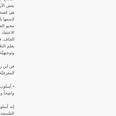
بعض الآر
هي قصة ح
لاسمها با
محبو العل
الاعتقاد 
الجاف، ف
يعلم التل
وتوجيهيَّة
فن ابن رش
المعرفيَّ
• أسلوب:
واضِحاً و
إنه أسلو
الفلسفة 