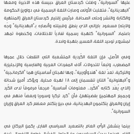
عليها "السورانية"، وظلت كردستان العراق حبيسة هذه الاخيرة ومعها
"البهدينانية"، فتغلبت الأولى وصارت اللغة الرسمية في دواوين الحكومة
والكتابة والنشر وحتى الصحافة. فرئيس إقليم كردستان العراق (المنتهية
ولايته) مسعود بارزاني الذي ينطق وقبيلته وأنصاره بـ"البهدينانية" وجّه
باعتماد "السورانية" كلهجة رسمية تفادياً للاختلافات، وكخطوة تمهد
لمشروع توحيد اللغة، العسير، بلهجة واحدة.
وفي الأصل، فإن اللغة الكُردية المتشعبة التي التقطت خلال عمرها
المضطرب، وتبعاً للتحولات، آلاف المفردات العربية والفارسية والإنجليزية
والتركية، تعدّ لغة "هندوأوربية"، وبها لهجتان أساسيتان هما "الكرمانجية"
و"البهلوانية" اللتان تنقسمان إلى 18 لهجة محلية. ويؤكد أمين شحاتة
(الذي يُعَد كتابه "الكُرد.. معلومات أساسية" مرجعاً مرموقاً لدى الكُرد
وجميع المهتمين بقضيتهم)، فأن "كرد تركيا وسوريا وبعضاً منهم في
إيران والعراق يتكلمون البهدينانية، في حين يتكلم معظم كرد العراق وإيران
السورانية".
بينما ينشغل الرأي العام بالتصعيد السياسي الفارغ، يكمن البركان في
القاع، وبينما يبحث السياسيون عن الحلول لافشال خطوة الانفصال، تبدو