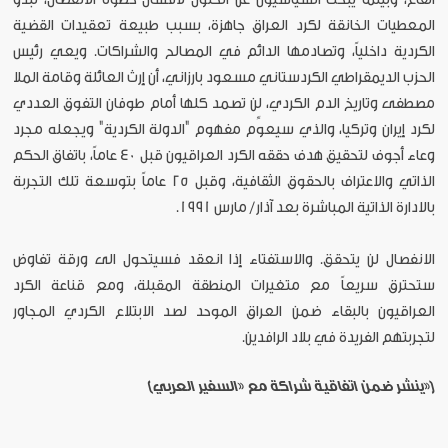
المعطيات الخانقة لكرد العراق جاهزة، بسبب طبيعة تعقيدات القضية
الكردية داخلياً، وتصادمها الدائم في المصالح والشراكات. ويعي رئيس
الحزب الديمقراطي الكردستاني مسعود بارزاني، أن إرث العائلة وقامة الملا
مصطفى وتاريخ الدم الكردي، لن تصمد كلها أمام طوفان التفوق العددي
لكرد إيران وتركيا، والذي سيعوِّم مفهوم "الدولة الكردية" ويجعله مجرد
وعاء أجوف لتحقيق هدف حققه الكرد العراقيون قبل 40 عاماً، باتفاق الحكم
الذاتي والاعتراف بالحقوق الثقافية، وقبل 25 عاماً بتوسعة تلك التجربة
بالادارة الذاتية المباشرة بعد آذار/ مارس 1991.
الانفصال لن يتحقق. والاستفتاء إذا انعقد فسيتحول الى ورقة تفاوض
ستحترق سريعاً مع متغيرات المنطقة المقبلة، ومع قناعة الكرد
العراقيون بالبقاء ضمن العراق الموحد لصد الابتلاع الكردي المجاور
لتجربتهم الفريدة في بلاد الرافدين.
[«ينشر ضمن اتفاقية شراكة مع «السفير العربي]