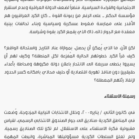
الاجتماعية والقراءة السياسية. فنظراً لضعف الدولة العراقية وعدم استقرار
مؤسسة الحكم ــ على الرغم من رعونة القوة ــ كان الكرد العراقيون هم
الأقدر على ممارسة ضغوط عسكرية وسياسية وبناء تحالفات بينية
معقدة مع الجوار ذاته، ذاك الذي يقمع الكرد بقوة وشراسة.
لكن الآن، ما الذي يُمكن أن يحصل، بموازاة عناد التاريخ واستحالة الواقع؟
كيف قرأ الكرد خطوتهم الحالية المُفزِعة لكل المنطقة؟ وكيف لهم أن
يسيروا بخطى سريعة الى الانتحار باعلان دولة مكروهة ومحاطة بأعداء
حقيقيين دون منافذ تهوية اقتصادية أو حليف محاذي بامكانه كسر الحدود
لإنقاذ رئتهم المعطلة؟
رسملة الاستفتاء
في كانون الثاني / يناير2005، وخلال الانتخابات النيابية المزدوجة، وُضعت
في المناطق الكردية صناديق الى جوار الصندوق الانتخابي الرسمي، لقياس
مقبولية فكرة الاستفتاء على الاستقلال. لم تكن تلك الصناديق رسمية.
ولم تعلن السلطات الكردية مسؤوليتها المباشرة، وانيطت المهمة