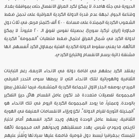
الحيوية في جثة هامدة. لا يُمكن لكرد العراق الانفصال حتى بموافقة بغداد
وقناعة الجوار، لجهة عدم قدرة الدولة الكردية العراقية على تحمل ضغط
الشعوب الكردية الممتدة على مساحة 400 ألف كلمتر مربع، في ثلاث دول
مجاورة (ايران، تركيا، سوريا)، بحصيلة نفوس تفوق الـ 20 مليوناً. لا يمكن
لدولة الكرد في شمال العراق احتمال ضغط متطلبات "العمومة" الكردية
التائهة، ما يعني سقوط الدولة الكردية الفتية بمعاول الكرد أنفسهم. انها
مشنقة ذاتية برسم الانقسام والتباين الكردي.
يعتقد الكرد بحقهم في اقامة دولة في الانحاء الاربعة، رغم التباينات
الثقافية والهوياتية لتلك الانحاء التي لا يربطها سوى التحدر العرقي
المِيدي بوصفه الجذر الاول للجماعة الكردية المتشعبة، فيما تشتغل ببطن
المجموعة تفصيلات متعددة قد تكون عامل انقسام هائل حين التفكير
بالوحدة. وعملياً، ما يوحد المجموعة الكردية اليوم في تلك الانحاء هو
"المخيلة الثورية لقيام الدولة". لكن وبإزاء الانقسامات العنيفة في الهوية
الثقافية، يسقط عامل الوحدة وينهار، ويجد الكرد انفسهم أمام اختبار
تاريخي وجودي شرس، يهدد مستقبلهم ويحوّلهم الى مجموعة تائهة
تتمسك بجغرافيا تبْسط دول قومية قامعة عليها سيادتها وتُقتّر عليهم