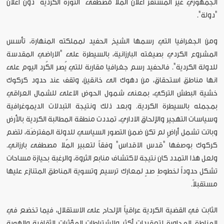
الجمهوري غير المستقر اعلان المُلا مصطفى "الثورة الكردية" دون اعلان
"دولة".
ومن الجغرافيا التي رسمها الشيخ الحفيد لمملكته المنهارة، تأسس
المشروع الكردي بصيغته البارزانية، بالسيطرة على "الاراضي المقدسة
للدولة الكردية". فالحفيد رسم جغرافيا مقاربة للتي يُصر الكُرد اليوم على
انها مناطق استحقاق، من دهوك الى خانقين، وتقف عند حدود كركوك
خشية البطش التركي، بمعنى شمول الحوض الاعلى للشمال العراقي
بمجمله بالسيطرة الكردية. وبعد ذلك ونتيجة التبدلات الديموغرافية
وسياسات التهجير والإلحاق الاداري، تمددت منطقة المطالبة الكردية بالأرض
وباتت تشمل أراضٍ لم تكن ضمن التصور السياسي للدولة المفترضَة، لتضم
كركوك بوصفها "قدس الاقداس" وفقاً لتعبير المُلا مصطفى بارزاني.
ولعل هذا التمدد كان نتيجة لاكتشاف منابع الثروة، والرغبة بحيازة مساحات
تشكل حدوداً لخطوطِ صدٍ لمعارك ترسيم وتسوية المناطق المتنازع عليها
مستقبلاً.
الثابت في القضية الكردية عراقياً الإلحاح على الاستقلال، فيما تخضع في
المناطق المجاورة لتعقيدات أكثر ولاشتراطات المؤثرات الثقافية والهوية