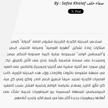
Safaa Khalaf صفاء خلف
By :
تستدعي المخيلة الكردية التاريخية مشروع اقامة "الدولة" كواحدة من
مبتكرات إعادة تشكيل "الهوية القومية" وصياغة الانتماء الجغرافي
و"المستقبل الواعد" لمجموعة عرقية كبيرة مسلوبة التحكم بمصيرها
ومتمددة على مساحة شاسعة بأربعة بلدان على الأقل (العراق، تركيا،
إيران، سوريا، مع أقلية صغيرة في أرمينيا وجورجيا)، وتتنافس على النفوذ
في منطقة ملغومة بالثروات والازمات. وإزاء هذه المخيلة الثورية، كانت
الفاعليات الكردية تعتمد صيغاً لتحقيق الحلم النادر. ولكن، وفي كل مرة،
كان مأزق التاريخ يصطدم بشراسة الواقع وحتمية الفشل بسبب التعقيد
الجيوسياسي للمنطقة المحصورة بين امبراطوريات قديمة نشأت على
أطلالها جمهوريات جديدة أكثر عنفاً في قمع الكرد وتبديد أحلامهم.