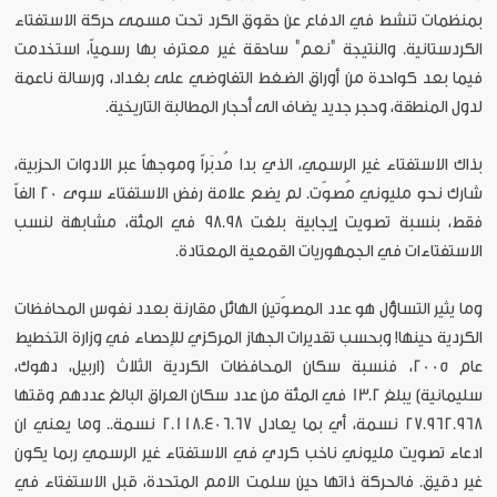
بمنظمات تنشط في الدفاع عن حقوق الكرد تحت مسمى حركة الاستفتاء
الكردستانية. والنتيجة "نعم" ساحقة غير معترف بها رسمياً، استخدمت
فيما بعد كواحدة من أوراق الضغط التفاوضي على بغداد، ورسالة ناعمة
لدول المنطقة، وحجر جديد يضاف الى أحجار المطالبة التاريخية.
بذاك الاستفتاء غير الرسمي، الذي بدا مُدبَراً وموجهاً عبر الادوات الحزبية،
شارك نحو مليوني مُصوّت. لم يضع علامة رفض الاستفتاء سوى 20 الفاً
فقط، بنسبة تصويت إيجابية بلغت 98.98 في المئة، مشابهة لنسب
الاستفتاءات في الجمهوريات القمعية المعتادة.
وما يثير التساؤل هو عدد المصوّتين الهائل مقارنة بعدد نفوس المحافظات
الكردية حينها! وبحسب تقديرات الجهاز المركزي للإحصاء في وزارة التخطيط
عام 2005، فنسبة سكان المحافظات الكردية الثلاث (اربيل، دهوك،
سليمانية) يبلغ 13.2 في المئة من عدد سكان العراق البالغ عددهم وقتها
27.962.968 نسمة، أي بما يعادل 2.118.406.67 نسمة.. وما يعني ان
ادعاء تصويت مليوني ناخب كردي في الاستفتاء غير الرسمي ربما يكون
غير دقيق. فالحركة ذاتها حين سلمت الامم المتحدة، قبل الاستفتاء في