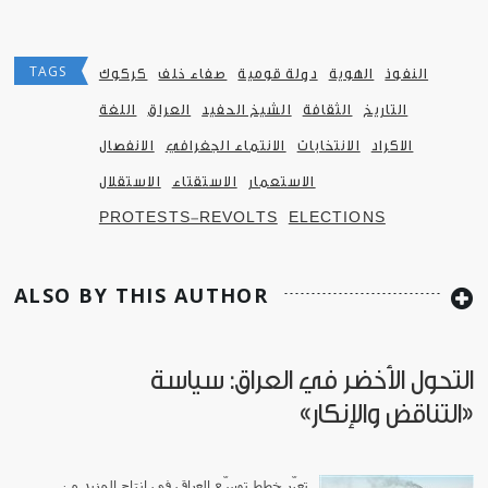
TAGS
النفوذ
الهوية
دولة قومية
صفاء خلف
كركوك
التاريخ
الثقافة
الشيخ الحفيد
العراق
اللغة
الاكراد
الانتخابات
الانتماء الجغرافي
الانفصال
الاستعمار
الاستقتاء
الاستقلال
PROTESTS-REVOLTS
ELECTIONS
ALSO BY THIS AUTHOR
التحول الأخضر في العراق: سياسة
«التناقض والإنكار»
تعبّر خطط توسّع العراق في إنتاج المزيد من