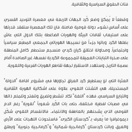
فتات الحقوق السياسية والثقافية.
وقطعاً لا يُمْكن وضع كُرد الجهات الاربعة في معصرة التوحيد القسري
على أساس نشوء دولة قومية ضامنة. فان تلك المعصرة ستفقد قدرتها
على استيعاب ثقافات البيئة والهويات الضاغطة بتلك الدول التي عاش
بظلها الكرد وباتوا جزءاً من نسيجها الهوياتي الجمعي المطبّع سياسياً
واجتماعياً. ومحاولة اختلاق كيان كردي منسجم ستحطم كامل المنطقة
على صخرة التباينات العميقة للمجموعة الكردية نفسها، غير الصامدة أمام
عصمة التاريخ، وستهدد الاستقرار لجهة تقاطع الهويات الفرعية واللغوية.
العثرة التي لن يستطيع كرد العراق تجاوزها في مشروع اقامة "الدولة"
المستحيلة، هي التشتت اللغوي علاوة على اشكالية الهوية الثقافية
والتباين السياسي. فهذه "اللغة" تكاد تنشطر وتضيق وتنفتح وتلملم ذاتها
في مصبات لفظية مختلفة، حتى بات الكُرد شعوباً "لغوية" رغم الدم
القومي الذي يشحنهم بالعاطفة والانتماء. فالانقسام اللغوي شكّل
ديموغرافيا ما يُعرف بـ"كردستان الكبرى" فاستحوذت اللهجات على الأرض
والعرق، وباتت كردستان "كرمانجية شمالية" و"كرمانجية جنوبية" ويطلق