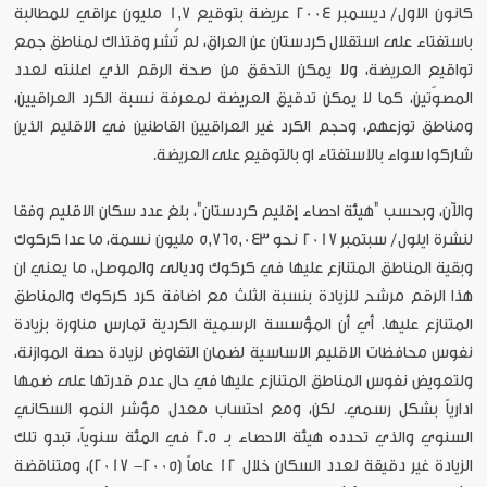
كانون الاول/ ديسمبر 2004 عريضة بتوقيع 1,7 مليون عراقي للمطالبة
باستفتاء على استقلال كردستان عن العراق، لم تُشر وقتذاك لمناطق جمع
تواقيع العريضة، ولا يمكن التحقق من صحة الرقم الذي اعلنته لعدد
المصوّتين، كما لا يمكن تدقيق العريضة لمعرفة نسبة الكرد العراقيين،
ومناطق توزعهم، وحجم الكرد غير العراقيين القاطنين في الاقليم الذين
شاركوا سواء بالاستفتاء او بالتوقيع على العريضة.
والآن، وبحسب "هيئة احصاء إقليم كردستان"، بلغ عدد سكان الاقليم وفقا
لنشرة ايلول/ سبتمبر 2017 نحو 5,765,043 مليون نسمة، ما عدا كركوك
وبقية المناطق المتنازع عليها في كركوك وديالى والموصل، ما يعني ان
هذا الرقم مرشح للزيادة بنسبة الثلث مع اضافة كرد كركوك والمناطق
المتنازع عليها. أي أن المؤسسة الرسمية الكردية تمارس مناورة بزيادة
نفوس محافظات الاقليم الاساسية لضمان التفاوض لزيادة حصة الموازنة،
ولتعويض نفوس المناطق المتنازع عليها في حال عدم قدرتها على ضمها
ادارياً بشكل رسمي. لكن، ومع احتساب معدل مؤشر النمو السكاني
السنوي والذي تحدده هيئة الاحصاء بـ 2.5 في المئة سنوياً، تبدو تلك
الزيادة غير دقيقة لعدد السكان خلال 12 عاماً (2005- 2017)، ومتناقضة