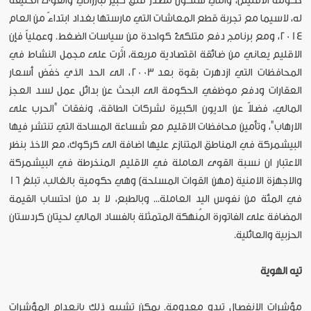
حكومة الاقليم)، والتي ستكون مصدر قلق كبير لبارزاني والقوى الحليفة
له، لاسيما مع تجربة قطع المعاشات التي مارستها بغداد ابتداءً من العام
2014، ومع برنامج دفع متلكئ كواحدة من سياسات الضغط. وعملياً فإن
الاقليم يعاني من ضائقة اقتصادية مريعة، اثّرت على مجمل النشاط في
المحافظات التي ازدهرت بقوة بعد 2003، الى الحد الذي خفّض أسعار
العقارات ودفع موظفي الحكومة الى البحث عن بدائل عمل لسد العجز
المالي، فضلاً عن الديون الكبيرة لشركات الطاقة، ونفقات "الحرب على
الارهاب"، وتأمين محافظات الاقليم مع شساعة المساحة التي تنتشر فيها
البيشمركة في المناطق المتنازع عليها اضافة الى كركوك، مع الاخذ بنظر
الاعتبار ان نسبة القوى العاملة في الاقليم المنخرطة في البيشمركة
والاجهزة الامنية (مهن القوات المسلحة) وهي حكومية بالغالب، تبلغ 16
في المئة من نفوس اليد العاملة... وبالطبع، لا بد من احتساب القيمة
المضافة على الفاتورة المُنهكة المتمثلة بالفساد المالي لحيتان كردستان
الحزبية والعائلية.
تيه الهوية
مؤشرات الانفصال تبدو معدومة. يمكن تشبيه ذلك بانعدام المؤشرات