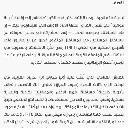
القصة..
ليست هذه المرة الوحيدة التي يختبر فيها الكرد تطلعهم إلى إقامة "دولة
قومية" في شمال العراق، لكنها المرة الاولى التي سيذهبون فيها - إن
عُقِد الاستفتاء بموعده المحدد – إلى المشاركة في حسم الموقف من
الاستقلال المستحيل في المستقبل المنظور. فحين اصرّ البريطانيون على
تأسيس الملَكية في العراق (1921) رفض الكُرد المشاركة بالتصويت في
استفتاء ضمِ المنطقة الكردية الى المملكة العراقية. وعلى الرغم من هذا
الرفض، أخضع البريطانيون بصفقة معقدة المنطقة الكردية
للعرش العراقي الذي نُصّب عليه أمير حجازي من الجزيرة العربية، في
الوقت الذي كانت البصرة (جنوب العراق) تعارض ذلك التنصيب وتطالب
بـ"دولة خليجية" مستقلة. قُمِعَ الرفض والمطالبتين الكردية والبصْرية
عسكرياً، ونُفي المطالبون الى جزر المستعمرات والهند. لكن المتحقّق كردياً
بات يُلقي بالظل الثقيل على المملكة المهزوزة، بعد ان أعلن الشيخ محمود
الحفيد نفسه ملكاً لكردستان بموازاة فيصل في العام 1924، وكانت تلك
هي المرة الاخيرة لقيام شبه دول كردية شمال العراق.. ثم حدث إبان الحكم