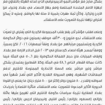
بشكل صارخ مع مؤشر النمو الديموغرافي الذي اعدته الهيئة بالتعاون مع
اجهزة الامم المتحدة المختصة ومع جهاز الاحصاء في بغداد وخبراء من
الاردن وتركيا.. وكأن ثمة طفرات رقمية لا صلة لها بالواقع. وعليه لا يُمكن
افتراض نزاهة نتيجة التصويت على الاستفتاء.
وعلى مقلب مؤشر آخر، يقع بقلب المجموعة الكردية التي يُفترض ان تصوّت
على الاستفتاء نحو مليون و300 ألف موظف يعملون في دوائر الحكومة
الكردية ويتسلمون مرتباتهم من بغداد وفقاً لمعطيات 2016. لكن رسمياً،
ووفقاً لمسح هيئة احصاء كردستان في 2013 قبل اندلاع الازمة مع بغداد
وايقاف المرتبات، فان حجم العمالة الحكومية بلغ 50,6 في المئة فيما
كانت عمالة القطاع الخاص 48,6 في المئة، وكلا القطاعين يعتمدان بشكل
مباشر وغير مباشر على الحصة الاتحادية الممنوحة للاقليم لدفع
المعاشات الشهرية، وهي السيولة النقدية الأكبر التي تُضخ شهرياً في
اسواقه وتقدر بـ 80 مليون دولار (اكثر من 800 مليار دينار). ما يعني ان القوة
الحيوية الأكبر المدعوة للتصويت على الاستفتاء متأثرة اقتصادياً باجراءات
بغداد العقابية نتيجة سياسات حكومة الاقليم التي تهيمن عليها عائلة
بارزاني (مسعود بارزاني/ رئيس اقليم، ونيجيرفان ادريس بارزاني/ رئيس