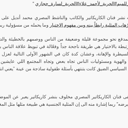
للميم
#الحرية_لأحمد_علاء
#الحرية_لسارة_حجازي
“
نشر فنان الكاريكاتير والكاتب والناشط المصري محمد أنديل على 
اب المثلية رابطاً بينه وبين مفهوم الاختيار
وما يحمله من مسؤولية ربما
لمدفع نحو مجموعة قليلة وضعيفة من الناس ووصمهم بالخطيئة والد
طة بالاختيار هي طريقة ناجحة جداً وفعّالة في تبويظ علاقة الناس بمنط
لسيطرة والإهانة، وعشان كدة كان في الشهور الأولى التالية لع
والهوية ومسئوليات الناس تجاه بعض وتجاه المجتمع اللي عايشين ف
السياسي الضيق كانت بتنتهي بأسئلة طفولية ساذجة من عينة "يعني انتوا 
رضه” ربما إشارة منه الى إن المثلية الجنسية هي طبيعة مثلها مثل المغ