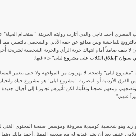
تب المصري أحمد ناجي والذي أثارت روايته الجريئة "استخدام الحياة” ع
بالترويج للفاحشة وبين مدافع عن حقه الأدبي والشخصي بالتعبير، مما 
 آن لا يقف صامتاً أمام انتهاك حرية الرأي والحرية الشخصية لشريحة أ
ني بعنوان "إطلاق الكلاب على مشروع ليلى"
جاء فيها:
ت "مشروع ليلى" واضحة. لا يهربون من المواجهة ولا حتى بتغيير المس
الفرق الأردنية أو المصرية. "مشروع ليلى" هو مشروع حياة وانحياز
ونضجهم، ومعهم نضجنا وتقلّبنا، لكن تأثيرهم تجاوزنا إلى أجيال جديدة
يراً عنهم.”
 زيد وهو شخصية كوميدية معروفة ومؤسس صفحة المحتوى الغني للك
لامي عنيف بعد أن نشر فيديو له مع صديقه الممثل أحمد مالك وهما 