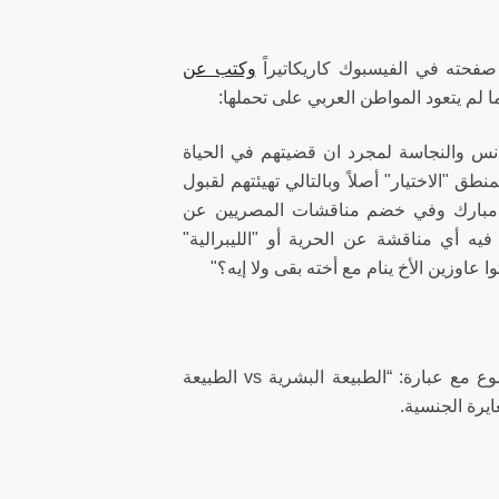
صفحته في الفيسبوك كاريكاتيراً
وكتب عن
 لم يتعود المواطن العربي على تحملها:
نس والنجاسة لمجرد ان قضيتهم في الحياة
ق "الاختيار" أصلاً وبالتالي تهيئتهم لقبول
زل مبارك وفي خضم مناقشات المصريين عن
يه أي مناقشة عن الحرية أو "الليبرالية"
عاوزين الأخ ينام مع أخته بقى ولا إيه؟"
بينما اكتفى فنان الكاريكاتير المصري مخلوف بنشر كاريكاتير يعبر عن الموضوع مع عبارة: “الطبيعة البشرية vs الطبيعة
ايرة الجنسية.