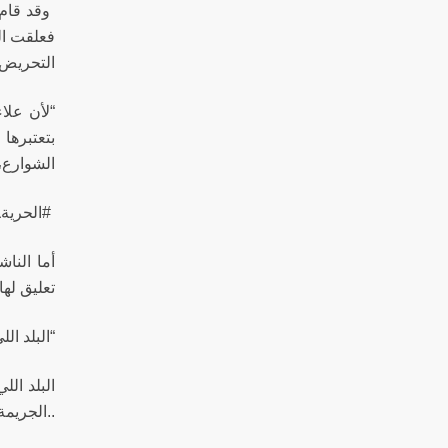
وقد قام 
فعلقت ال
التحريض 
“لأن علا
بتعتبرها
الشوارع،
#الحريةـللميم
تعليق له
“البلد ا
البلد الل
..الجريمة