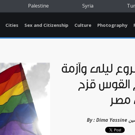
Palestine
Syria
Tu
Cities
Sex and Citizenship
Culture
Photography
وع ليلى وأزمة
 القوس قزح
مصر
ة ياسين
By :