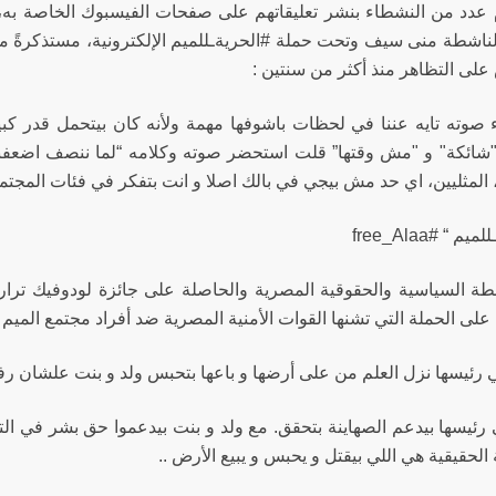
عدد من النشطاء بنشر تعليقاتهم على صفحات الفيسبوك الخاصة به، م
ناشطة منى سيف وتحت حملة #الحريةـللميم الإلكترونية، مستذكرةً ما ك
على التظاهر منذ أكثر من سنتين :
ء صوته تايه عننا في لحظات باشوفها مهمة ولأنه كان بيتحمل قدر 
 "شائكة" و "مش وقتها” قلت استحضر صوته وكلامه “لما ننصف اضعفنا 
 المثليين، اي حد مش بيجي في بالك اصلا و انت بتفكر في فئات المجتم
 “ #free_Alaa
ا على الحملة التي تشنها القوات الأمنية المصرية ضد أفراد مجتمع الم
للي رئيسها نزل العلم من على أرضها و باعها بتحبس ولد و بنت علشان ر
ي رئيسها بيدعم الصهاينة بتحقق. مع ولد و بنت بيدعموا حق بشر في التو
 الحقيقية هي اللي بيقتل و يحبس و يبيع الأرض ..