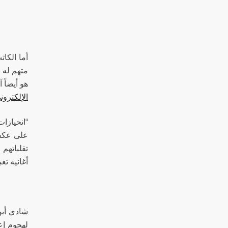
أما الكا
متهم له 
هو أيضاً
الإلكترو
“انحيازا
على عكس 
تقلباتهم 
أغانيه تعب
شادي أبو
لهجوم إع