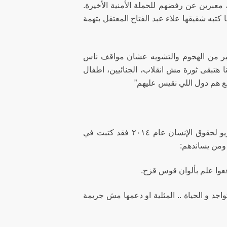
عبرين عن رفضهم للحملة الأمنية الأخيرة.
تبه شقيقها علاء عبد الفتاح المعتقل بتهمة
كبير من الهجوم والتشويه عشان مواقف ناس
هتبقى ثورة مش انقلاب، الجنائيين، اطفال
ع هم دول اللي نقيس عليهم”
أما الناشطة السياسية والحقوقية المصرية والحاصلة على جائزة لودوفيك تراريو لحقوق الإنسان عام ٢٠١٤ فقد كتبت في
يم ومن يساندهم:
فعوا علم بألوان قوس قزح.
اجد و الحياة .. المثلية او دعمها مش جريمة