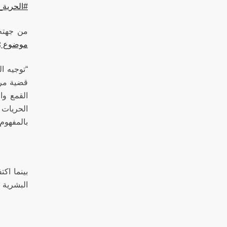
#الحرية_
من جهته 
موضوع رُه
“توجيه ا
قضية مرتب
القمع وا
الحريات 
بالمفهوم 
البشرية ب