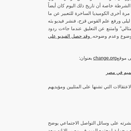
الشرطة خاصة أن تاريخ ذلك اليوم كان أيضاً
ختار أبو زيد مرة أخرى الكوميديا الساخرة للتعبير عن ما
يلى ورفع علم القوس قزح، فنشر فيديو بثه
الي” وامتنع عن التعليق عندما جاءت ردود
لموضوع وعدم وضوحه.
وقد حصل الفيديو على
ى موقع
change.org
بعنوان:
لميم في مصر
اعتقالات التي تشنها على المثليين ومؤيديهم
رته على وسائل التواصل الاجتماعي يوضح
 و حماية لمجتمع الميم في مصر. إلا إنه وبعد