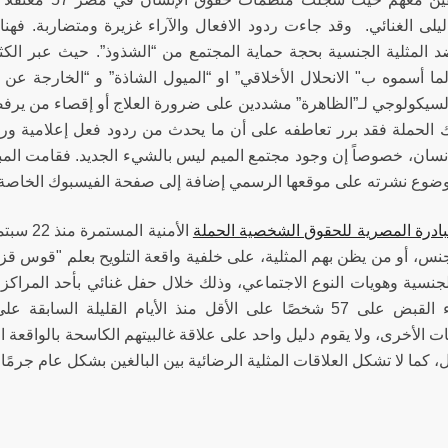
لى الغنائي. وقد جاءت ردود الافعال والآراء غزيرة ومتضاربة. فهنا
ضد المثلية الجنسية بحجة حماية المجتمع من “الشذوذ”. حيث عبر ا
ا أسموه ب" الانحلال الأخلاقي” او “الميول الشاذة” و “الخارجة عن
السيكولوجي لـ”الظاهرة” مشددين على ضرورة العلاج أو إقصاء من يرفضه 
الحملة فقد برر تعاطفه على أن ما يحدث من ردود فعل إعلامية ورس
نسان، خصوصاً إن وجود مجتمع الميم ليس بالشيء الجديد. فقامت المب
ضوع نشرته على موقعها الرسمي إضافة إلى صفحة الفيسبوك الخاصة ب
بادرة المصرية للحقوق الشخصية الحملة
الأمنية
جنس، أو من يظن بهم المثلية، على خلفية واقعة التلويح بعلم "قوس ق
لجنسية وهويات النوع الاجتماعي، وذلك خلال حفل غنائي بأحد المراكز 
عن إلقاء القبض على 57 شخصًا على الأقل منذ الأيام القليلة
 الأخرى، ولا يقوم دليل واحد على علاقة غالبيتهم الكاسحة بالواقعة ال
 كما لا تشكل العلاقات المثلية الرضائية بين البالغين بشكل عام جرمًا