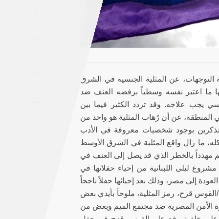
Saudi
A
Arabia
Syria
Tunisia
ة التوجهات، عن المثلية الجنسية في الشرق
ها ما اعتبر نفسه وسطياً برفضه العنف ضد
Turkey
ي يجب علاجه. وقد تردد الكثير فيما بين
المنطقة، عن أن رُهاب المثلية هو واحد من
Yemen
مُذكرين بوجود شخصيات معروفة في الأدب
كله، ما زال واقع المثلية في الشرق الأوسط
Maghreb
يم مهدداً بالخطر الذي قد يصل إلى العنف في
شروع ليلى اللبنانية من إحياء حفلاتها في
لعودة إلى مصر، وذلك بعد إحيائها حفلاً ناجحاً
جداً في القاهرة حضره الآلاف من معجبيهم. خصوصاً بعد ظهور علم الrainbow/القوس قزح، رمز المثلية، ملوحاً بأيدي بعض
زة الأمن المصرية ضد مجتمع الميم وبعض من
 حيث سجلت منظمات حقوق الإنسان في مصر 57 معتقلاً على خلفية رفع علم القوس قزح في حفل