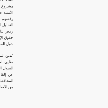
مشروع لي
الأمنية 
رفضهم لم
التحليل 
رفض تلك 
حقوق الإ
حول المو
“
تدين الم
مثليي ال
الميول ا
المحافظات
من الأصل،