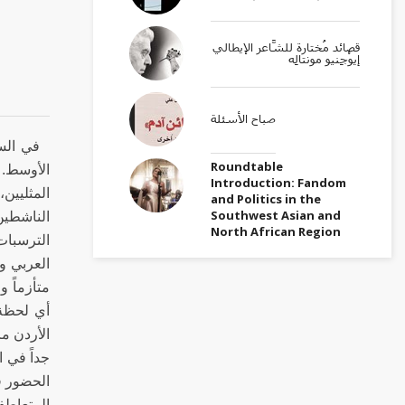
قصائد مُختارة للشَّاعر الإيطالي
إيوْجِنيو مونتالِه
صباح الأسئلة
في السن
Roundtable
الأوسط. 
Introduction: Fandom
المثليين
and Politics in the
Southwest Asian and
الناشطين
North African Region
الترسبا
العربي و
متأزماً و
أي لحظة.
الأردن مر
الحضور ف