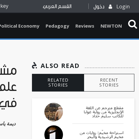
rkey
Login
دخول
القسم العربي
Political Economy
Pedagogy
Reviews
NEWTON
ALSO READ
مشر
RELATED
RECENT
علم
STORIES
STORIES
في 
مقطع مترجم عن اللغة
الإنجليزية من رواية غوابا
للكاتب سليم حداد
Dima Yassine ديم
استراحة مخيّم: روايات من
مخيم الرشيدية والبحر