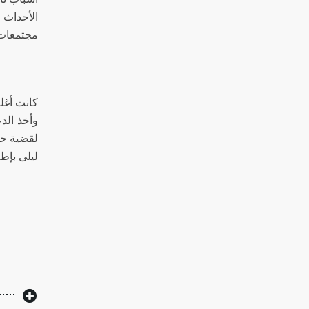
الأحداث 
مجتمعات
كانت أغل
وأخذ الد
لقضية حس
ليلى بإط