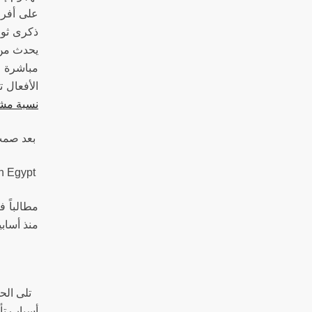
على أفرا
يحدث من 
مباشرة ع
الأفعال 
نسبة مشاهد
بعد صمت
Stop violations against LGBT in Egypt / دعوة لوقف
مطالباً ف
منذ أسابي
تلى الح
أسباب تأخ