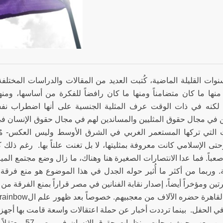
وات القليلة الماضية، كُتبت العديد من المقالات والدراسات المختلف
منها ما كان متضامناً ومنها ما كان رافضاً للفكرة من أساسها، ومن
، لكنه في ذات الوقت عرف المثلية الجنسية على أنها اضطراب نفس
 في مجال حقوق المثليين والمساندين لهم في مجال حقوق الإنسان في 
ت التي تركها المستعمر الغربي في الشرق الأوسط وليس العكس- 
حتى الإسلامي كانت معروفة بمثليتها، لا بل تغنت علناً بها. رغم ذلك 
صعباً. فما عدا الانتصارات الصغيرة هنا وهناك، ما زال وضع مجتمع الم
 وربما من أكثر ما أُثير حوله الجدل في هذا الموضوع هو منع فرقة م
تين ومؤخراً أيضاً، إصدار نقابة الفنانين في مصر قراراً بمنع الفرقة من ا
ي الحفل. بينما ترددت أخبار عن حملة اعتقالات واسعة قامت بها أجه
المتعاطفين معهم