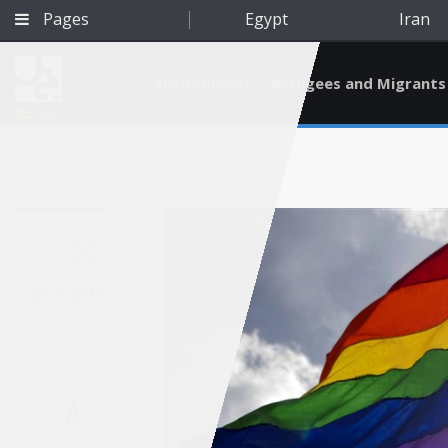
Pages
Egypt
Iran
Environment
Refugees and Migrants
BETA
Oct 11, 2017
A
Qatar