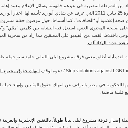
د من الشرطة المصرية في عيدهم فاتهمته وسائل الإعلام بتعمد إهانة 
ذكرى ثورة 25 يناير، 2011 التي عرف عن شادي أبو زيد تأييده لها. ا
ضجة إعلامية أو “الخناقات"، كما أسماها، حول موضوع حفلة مشروع ل
لى صفحة المحتوى الغني، استغل فيه التشابه بين كلمتي “مثلي” و”مث
توحي باختلاط القصد من الفيديو على المعلقين مما زاد من سخرية ا
ة تعدت ال47 ألف.
 لعدة أيام أطلق مغني فرقة مشروع ليلى اللبناني حامد سنو حملة عل
انتهاك حقوق مجتمع ا
يها الحكومة في مصر بالتوقف عن انتهاك حقوق المثليين وإنهاء حملة ال
ع قليلة ماضية.
ملة
إصدار فرقة مشروع ليلى بياناً طويلاً، باللغتين الإنجليزية والعربية
نش
ر صدور البيان لعدة أيام على إنه كان بمثابة محاولة لعدم تأجيج الوضع