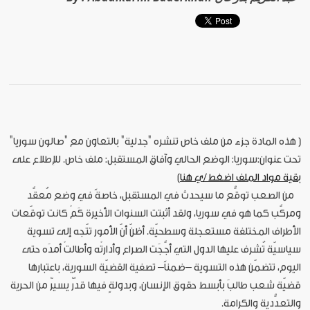
[ هذه المادة جزء من ملف خاص تنشره "جدلية" بالتعاون مع "صالون سوريا"
تحت عنوان:سوريا: الوضع الحالي وآفاق المستقبل: ملف خاص. للإطلاع على
بقية مواد الملف اضغط/ي هنا
]
من الصعب توقُّع ما سيحدث في المستقبل، خاصةً في وضع مُعقَّد
ومركَّب كما هو في سوريا، ولقد أثبتت السنوات الأخيرة كَمْ كانت توقّعات
الأطراف المختلفة مستعجلة وسطحيّة. أظنّ أنّ الأمور تتّجه إلى تسوية
سياسيّة تُشرف عليها الدول التي أجَّجَت الصراع وأدارتْه وأطالتْ أمدَه حتى
اليوم، تتضمّن هذه التسوية –ضمناً– تصفية القضيّة السورية، باعتبارها
قضيّة شعب طالبَ بأبسط حقوق الإنسان، وبدولةٍ فيها قدْرٌ يسيرٌ من الحرية
والتعدُّدية والكرامة.