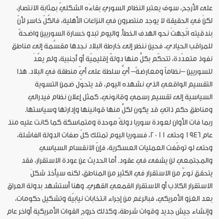
على الأرجح، سوف يعتبر النظام السوري بقاءَه الشكليّ بمثابة الانتصار،
لكنْ في الحقيقة لا يوجد منتصرون في النزاعات الأهلية، فالكُلّ خاسر لأنّ
بندقيته اتّجهتْ نحو الهدف الخطأ. واليوم تبدو خسارة السوريين واضحةً
للمراقب الحيادي، فحين ننظر إلى خارطة البلاد نجدها مقسَّمة إلى مناطق
نفوذ متعدّدة، تتحكّم بكلٍّ منها دولةٌ إقليميّة أو أجنبية، ولم يعُدْ
للسوريين –نظاماً ومعارضةً– أيُّ سلطة على أيّ منطقة في البلاد. هذا
التقسيم الواقعي الذي نشهده اليوم، قد يتحوّل ضمن التسوية
السياسية إلى تقسيم رسمي وقانوني، كمثل إعلان نظام فيدرالي
ومناطق حكم ذاتي قد يكون لكلٍّ منها قوانينها وإدارتها وسياستها.
ربما فات الأوان لعودة سوريا دولةً موحدة ومتماسكة كما كانت عليه منذ
عام 1946 وحتى 2011، فسوريا اليوم تمتلك كلّ صفات الدولة الفاشلة،
وحتى لو توقّفت العمليات العسكرية، فإنّ الانقسام السياسي
والمجتمعي لن يشفى في عقود. أما الحديث عن عودة الاستقرار، فقد
يتحقق نوعٌ من الاستقرار في الكثير من المناطق، لكنه سيأخذ شكلَ
الاستقرار الكاذب أو الاستقرار القمعي القهري. وهنا أستشهد بدولة العراق
بعد الغزو الأمريكي، فبالرغم من إجراء انتخابات نيابيّة وتشكيل حكومات،
وإنشاء جيش جديد وقوات شرطة، وكذلك خروج القوات الأمريكية أواخر عام