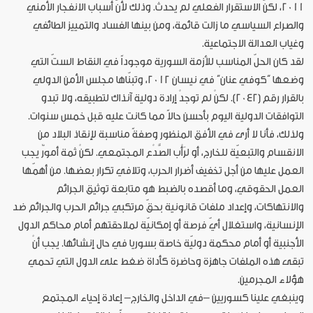
2011، لكنّ الاستقرار الفعلي لم يحدث. وذلك لأنّ أسباب الانفجار الأمني
والصراع السياسي ما زالت قائمة، ومن بينها الفساد والتمييز الطائفي
وغياب العدالة الاجتماعية.
لقد كان الحلّ المناسب للأزمة السورية موجوداً في النقاط الستّ التي
وضعها “كوفي عنان” في نيسان 2012، وتبنّاها مجلس الأمن الدولي
بالقرار رقم (2042). لكنْ لم توجدْ إرادة دولية آنذاك لتطبيقه، ولا تبدو
التوافقات الدولية اليوم بأحسن حالاً مما كانت عليه قبل خمس سنوات.
ولذلك، فأنا لا أرى في الأفق المنظور وصفةً مناسبة لإنقاذ البلاد من
الانقسام والتبعيّة للخارج، أو لرَأْب الصَّدْع المجتمعي. لكنْ ثمة أمورٌ يجب
العمل عليها من أجل تخفيف أضرار الحرب، وتلافي تكرار بعضها. من أهمّها
العمل الحقوقي، وما أقصده بالضبط هو متابعة توثيق الجرائم
والانتهاكات، وإعداد ملفات قانونية بحقّ مرتكبي جرائم الحرب والجرائم ضد
الإنسانية، واستغلال أيّ فرصة أو إمكانيّة لملاحقتهم أمام محاكم الدول
الأجنبية أو أمام محكمة دوليّة خاصة بسوريا في حال إنشائها. يجب أنْ
تبقى هذه الملفات جاهزة وحاضرة كأداة ضغط على الدول التي تحمي
هؤلاء المجرمين.
وينبغي علينا كسوريين –في الداخل والخارج– إعادة إحياء المجتمع