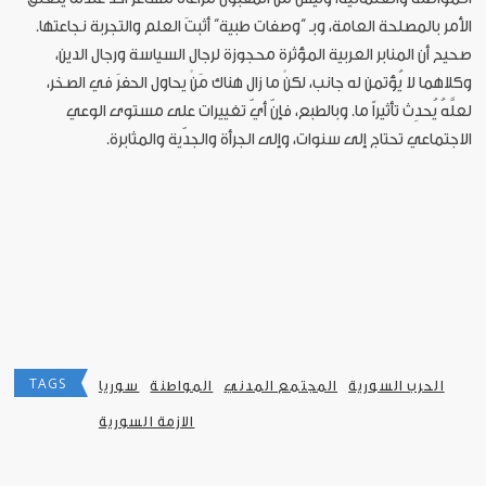
الأمر بالمصلحة العامة، وبـ “وصفات طبية” أثبتَ العلم والتجربة نجاعتها.
صحيح أن المنابر العربية المؤثرة محجوزة لرجال السياسة ورجال الدين،
وكلاهما لا يُؤتمن له جانب، لكنْ ما زال هناك مَنْ يحاول الحفرَ في الصخر،
لعلَّهُ يُحدِث تأثيراً ما. وبالطبع، فإنّ أيّ تغييرات على مستوى الوعي
الاجتماعي تحتاج إلى سنوات، وإلى الجرأة والجدّية والمثابرة.
TAGS
الحرب السورية
المجتمع المدني
المواطنة
سوريا
الازمة السورية