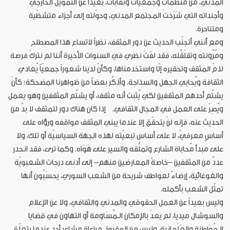
المدني، من منظمات وجمعيات ونقابات، بعيداً عن التمويل الخارجي
وأجنداته التي شَرَختْ المجتمع المدني، وحوّلته إلى أجزاء متشظّية
ومتناحرة.
ومع أنني أتجنّب الحديث عن دور المثقف، نظراً لاتساع هذا المصطلح
ومُرُونته وتقلْقُله، فقد لفَتَ نظري في السنوات الأخيرة أننا لم نتركْ فرصة
لذمّ المثقف وتحقيره إلّا واستخدمناها، وكأنّ لدينا شعوراً جمعيّاً يُعادي
الثقافة ويُحابي الجهل والسذاجة. وأذكُر بعضاً من ظواهرنا المضحكة؛ كأنْ
يشتُم أحدهم المثقفين لكي يُثبت أنه مثقف، أو يشتُم المثقفين وهو يعمل
ويُصِرّ على العمل في المجال الثقافي. إذا كان هناك دور للمثقف لا بدَّ من
الحديث عنه، فإنه لنْ يتحقّق إلا عندما يبني المثقف مواقفه ورؤاه على
أساسٍ معرفيّ، لا على أساس تبعيّته لهذه الجهة السياسيّة أو تلك، ولا
على مبدأ مُحاباة الشارع وتملُّقه والسير على هَوَاه. وكما ترى، فقد انحدر
عددٌ من المثقفين –خاصةً المعارضين منهم– إلى أدنى درجات الشعبويّة
والغوغائية، إرضاءً لعواطف شريحة من الشعب السوري، يحسَبُون أنها
تمثّل الشعب بأكمله.
وليس بعيداً عن العمل الحقوقي والمدني والثقافي، ولا عن الإعلام
والسوشال ميديا، لم يعدْ بالإمكان الـمُسَاومة أو التهاون في قضايا
الـمُوَاطنة والعَلْمانية، وليس من المقبول مراعاة مشاعر أحد عندما يتعلّق