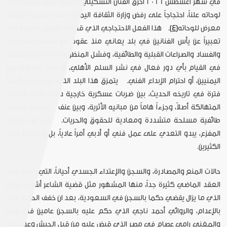
في شهر أغسطس 2016 أحرق الفنان التشكيلي اليمني أيمن عثمان إحدى
لوحاته علناً، احتجاجاً على رفض وزارة الثقافة اليمنية منحه ترخيصاً لإقامة
معرض للوحاته
[4]
. هذا الفعل الاحتجاجي الذي قد يراه البعض متطرفاً، أتى
تعبيراً عن يأس الفنانين في بلد يعاني منذ عقود من القمع السياسي
والفساد والصراعات القبلية والطائفية، وفشل المنظومة الثقافية الرسمية
في القيام بأي دور فعال في نشر السلم الأهلي، أو تقبل الاختلاف بين
اليمنيين، أو احترام الإبداع الفني. يتمزق هذا البلد الذي يمر اليوم بأسوأ
فترة في تاريخه الحديث، بين ضربات عسكرية خارجية دمرت بنيته التحتية
المتهالكة أصلاً، وجزءاً هاماً من مبانيه الأثرية، وبين عنف وتدمير عصابات
طائفية مسلحة متشددة ومعادية للحقوق والحريات. في هذا المناخ
المفزع، يبدو التعدي على عمل فني أو أدبي أمراً عادياً، بل ومقبولاً لدى
الكثيرين.
حالات المنع والمصادرة، والسجن والإعتداء الجسدي أحياناً، التي حدثت خلال
العقد الماضي كثيرة جداً، منها المشهور مثل قضية الشاعر أشرف فياض
الذي ما يزال يقضي حكما بالسجن في السعودية، بعد ان خفف الحكم عليه
بالإعدام، والروائي أحمد ناجي الذي حكم عليه بالسجن عامين في مصر
والمغني رامي عصام في مصر الذي قبض عليه من قبل الجيش وعذب، ثم