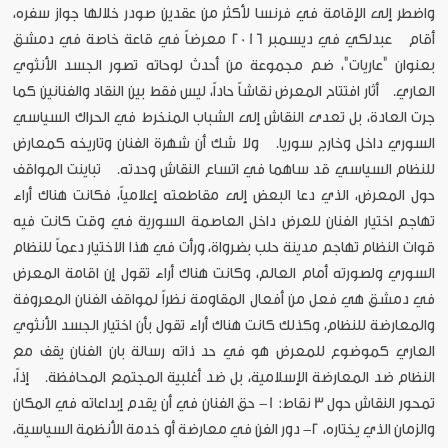
واضطر إلى الإقامة في فرنسا لأكثر من عقدين صودر خلالها جواز سفره،
أقام عبدلكي في ديسمبر 2016 معرضاً في قاعة خاصة في دمشق
بعنوان "عاريات"، ضم مجموعة من أحدث لوحاته تصور الجسد الأنثوي
العاري. أثار افتتاح المعرض نقاشاً حاداً، ليس فقط بين النقاد والفنانين كما
جرت العادة، بل تعدى النقاش إلى الشباب المنخرط في الحراك السياسي
السوري داخل وخارج سوريا. ولا شك أن شهرة الفنان وتاريخه كمعارض
للنظام السياسي قد ساهما في اتساع النقاش وحدته. تباينت المواقف
حول المعرض، الذي دعا البعض إلى مقاطعته إعلامياً، فكانت هناك أراء
تهاجم اختيار الفنان للعرض داخل العاصمة السورية في وقت كانت فيه
قوات النظام تهاجم مدينة حلب بضرواة، ورأت في هذا الاختيار دعماً للنظام
السوري ولصورته أمام العالم، وكانت هناك أراء تقول إن اقامة المعرض
في دمشق هي فعل من أفعال المقاومة نظراً لمواقف الفنان المعروفة
والمعارضة للنظام، وكذلك كانت هناك أراء تقول بأن اختيار الجسد الأنثوي
العاري كموضوع للمعرض هو في حد ذاته رسالة بان الفنان يقف مع
النظام ضد المعارضة الإسلامية، بل ضد أغلبية المجتمع المحافظة. إذاً،
تمحور النقاش حول 3 نقاط: 1- حق الفنان في أن يقدم إبداعاته في المكان
والزمان الذي يختاره، 2- دور الفن في معارضة أو خدمة الأنظمة السياسية،