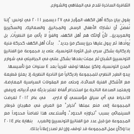
الثقافية الساخرة تقدم في المقاهي والشوارع.
يقول بيان حركة أهل الكهف المؤرخ في 27 ديسمبر 2011 في تونس: "إننا
نُفضّلُ أن نشارك الأطفال الرسم, والمجانين, والصعاليك, والسكّيرين
والعربيدين... لأنَّ أولئك هم أهل الكهف. والفنُّ لا يأتي من النظرياَّت, بل
يُولّدها. ثم يبول عليها حين يسكر من جديد". بدأت أهل الكهف كحركة فنية
راديكالية بشكل سري قبل الثورة التونسية، على يد مجموعة من الفنانين
التونسيين الشبان ثم عملت بعدها بشكل علني في الجرافيتي في شوارع
المدن التونسية، ولكن عملها توقف تقريباً بعد 4 سنوات من تأسيسها.
يبدو الطرح النظري للمجموعة راديكالياً من الناحية النظرية، إذ يعلن قطيعة
مع الأشكال الفنية السائدة، وحتى مع المقولات السياسية المعارضة،
ويعتمد الصدمة الناتجة عن استخدام ألفاظ تعتبر بذيئة في أدبياته، ويرفض
الانخراط في أي سياق مؤسسي أو اداري. في عام 2012 تعرضت
المجموعة إلى منع عملها "اخراج" من العرض في مهرجان قرطاج
السينمائي بسبب "تجاوزه الحدود"، وأستدعى هذا تضامناً محدوداً مع
المجموعة من قبل عدد من الفنانين التونسيين والعرب. بنهاية عام 2014
بدا وكأن عمل المجموعة قد توقف، وإن لم تصدر إعلاناً بذلك.