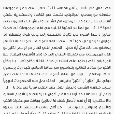
في نفس عام تأسيس أهل الكهف، 2011، ظهرت في مصر مجموعات
متفرقة من رسامي الجرافيتي، نشطت في القاهرة والاسكندرية بشكل
أساسي خلال الصدامات المتكررة مع الشرطة والجيش التي استمرت حتى
نهاية 2013. من الملامح المثيرة للإنتباه في هذه المجموعات أنها ضمت
فنانين درسوا الفنون في كليات متخصصة إلى جانب هواة بعضهم لم
يمارس الفن من قبل، كما أنها – في سابقة اجتماعية – ضمت فتيات اشتهر
بعضهن بعد ذلك مثل أية طارق. الملمح الفني الهام هو توسع الكثير من
هذه المجموعات في تعبيرها البصري إلى ما وراء الأسلوب المعتاد لفن
الجرافيتي الذي يعتمد على استخدام حروف اللغة وكلماتها. بدا وكأن
الكثير من هؤلاء الفنانين يتعاملون مع حوائط المباني كجداريات يرسمون
عليها لوحاتهم. برزت من بينهم أسماء عرف بعضها لاجقاً على نطاق
دولي مثل "جنزير" و "التنين" وغيرهم. توقف عمل هذه المجموعات تدريجياً
بسبب مطاردة الشرطة والجيش لهم، حتى انتهى تقريباً في عام 2014.
ورغم أن السلطات قد أزالت معظم أعمال الجرافيتي من شوارع القاهرة
والاسكندرية، إلا أن هذه الأعمال شاهدها الملايين، ووثقت في عشرات الكتب
والأفلام والبرامج التلفزيونية. من أهم فناني الجرافيتي الذين تصدروا
المشهد الفني خلال الفترة من 2011 وحتى 2016، عمّار أبو بكر الذي تخرج