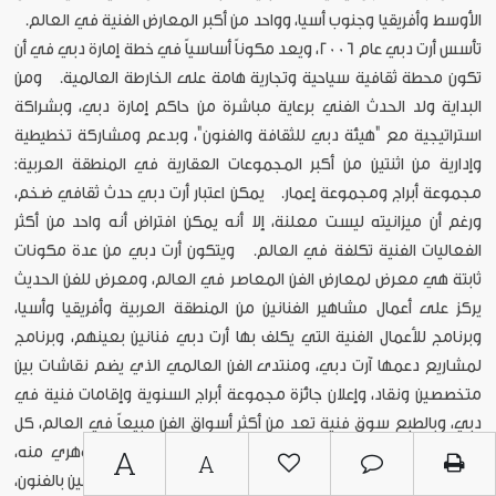
الأوسط وأفريقيا وجنوب أسيا، وواحد من أكبر المعارض الفنية في العالم.
تأسس أرت دبي عام 2006، ويعد مكوناً أساسياً في خطة إمارة دبي في أن
تكون محطة ثقافية سياحية وتجارية هامة على الخارطة العالمية. ومن
البداية ولد الحدث الفني برعاية مباشرة من حاكم إمارة دبي، وبشراكة
استراتيجية مع "هيئة دبي للثقافة والفنون"، وبدعم ومشاركة تخطيطية
وإدارية من اثنتين من أكبر المجموعات العقارية في المنطقة العربية:
مجموعة أبراج ومجموعة إعمار. يمكن اعتبار أرت دبي حدث ثقافي ضخم،
ورغم أن ميزانيته ليست معلنة، إلا أنه يمكن افتراض أنه واحد من أكثر
الفعاليات الفنية تكلفة في العالم. ويتكون أرت دبي من عدة مكونات
ثابتة هي معرض لمعارض الفن المعاصر في العالم، ومعرض للفن الحديث
يركز على أعمال مشاهير الفنانين من المنطقة العربية وأفريقيا وأسيا،
وبرنامج للأعمال الفنية التي يكلف بها أرت دبي فنانين بعينهم، وبرنامج
لمشاريع دعمها آرت دبي، ومنتدى الفن العالمي الذي يضم نقاشات بين
متخصصين ونقاد، وإعلان جائزة مجموعة أبراج السنوية وإقامات فنية في
دبي، وبالطبع سوق فنية تعد من أكثر أسواق الفن مبيعاً في العالم، كل
A
هذا في ثلاثة أيام فقط! الطبيعة التجارية للحدث جزء جوهري منه،
A
ويحسب له اجتذاب جمهور – أو زبائن – لم يكونوا من قبل مهتمين بالفنون،