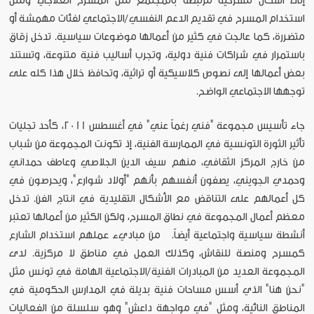
إلى أشكال مسرحية مرتبطة بالمجتمع مثل المسرح العلاجي ومثل
استخدام المسرح في تقديم الدعم النفسي/الاجتماعي لفئات مهمشة أو
متضررة، كما عالجت في كثير من أعمالها موضوعات سياسية. تدخل زقاق
باستمرار في شراكات فنية دولية، وتجرب أساليب فنية متنوعة، وتستند
بعض أعمالها إلى نصوص كلاسيكية أو تراثية، وتحافظ خلال هذا كله على
توجهها الاجتماعي الواضح.
جاء تأسيس مجموعة "فني رغماً عني" في أغسطس 2011، كأحد تجليات
تأثير الثورة التونسية في الممارسة الفنية، إذ تكونت المجموعة من شباب
من خارج المركز الثقافي، منهم سيف الدين الجلاصي وعاطف حمداني
وحمدي الجويني، يصفون أنفسهم بأنهم "أولاد شوارع"، ويحرصون في
كل أعمالهم على التناقض مع الأشكال التقليدية في انتاج الفن. تدخل
معظم أعمال المجموعة في نطاق المسرح، ولكن الكثير من أعمالها تعتبر
أنشطة سياسية واجتماعية أيضاً. من مباديء عملهم استخدام الشارع
كمسرح ومنصة للنقاش، وكذلك العمل في مناطق لا مركزية. لدى
المجموعة العديد من المبادرات الفنية/الاجتماعية الهامة في تونس مثل
"نحن هنا" الذي أسس مساحات فنية بديلة في المدارس الحكومية في
المناطق النائية، ومثل "في مواجهة داعش" وهو سلسلة من الفعاليات