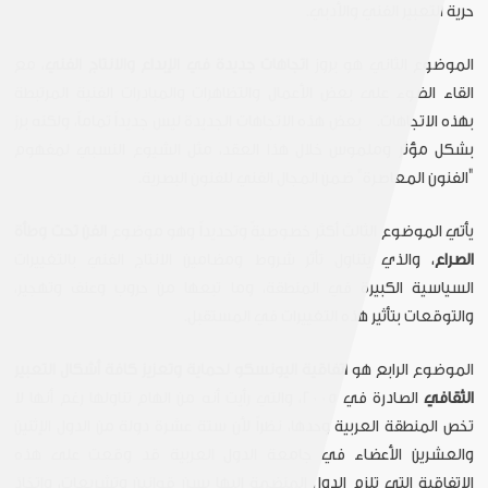
حرية التعبير الفني والأدبي.
الموضوع الثاني هو بروز
اتجاهات جديدة في الإبداع والانتاج الفني
، مع
القاء الضوء على بعض الأعمال والتظاهرات والمبادرات الفنية المرتبطة
بهذه الاتجاهات. بعض هذه الاتجاهات الجديدة ليس جديداً تماماً، ولكنه برز
بشكل مؤثر وملموس خلال هذا العقد، مثل الشيوع النسبي لمفهوم
"الفنون المعاصرة" ضمن المجال الفني للفنون البصرية.
يأتي الموضوع الثالث أكثر خصوصيةً وتحديداً وهو موضوع
الفن تحت وطأة
الصراع
، والذي يتناول تأثر شروط ومضامين الانتاج الفني بالتغييرات
السياسية الكبيرة في المنطقة، وما تبعها من حروب وعنف وتهجير،
والتوقعات بتأثير هذه التغييرات في المستقبل.
الموضوع الرابع هو
اتفاقية اليونسكو لحماية وتعزيز كافة أشكال التعبير
الثقافي
الصادرة في 2005، والتي رأيت أنه من الهام تناولها رغم أنها لا
تخص المنطقة العربية وحدها، نظراً لأن ستة عشرة دولة من الدول الإثنين
والعشرين الأعضاء في جامعة الدول العربية قد وقعت على هذه
الاتفاقية التي تلزم الدول المنضمة إليها بسن قوانين وتشريعات، واتخاذ