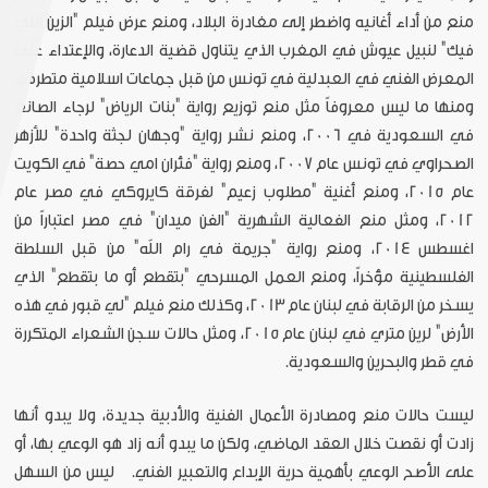
منع من أداء أغانيه واضطر إلى مغادرة البلاد، ومنع عرض فيلم "الزين اللي
فيك" لنبيل عيوش في المغرب الذي يتناول قضية الدعارة، والإعتداء على
المعرض الفني في العبدلية في تونس من قبل جماعات اسلامية متطرفة،
ومنها ما ليس معروفاً مثل منع توزيع رواية "بنات الرياض" لرجاء الصانع
في السعودية في 2006، ومنع نشر رواية "وجهان لجثة واحدة" للأزهر
الصحراوي في تونس عام 2007، ومنع رواية "فئران امي حصة" في الكويت
عام 2015، ومنع أغنية "مطلوب زعيم" لفرقة كايروكي في مصر عام
2012، ومثل منع الفعالية الشهرية "الفن ميدان" في مصر اعتباراً من
اغسطس 2014، ومنع رواية "جريمة في رام الله" من قبل السلطة
الفلسطينية مؤخراً، ومنع العمل المسرحي "بتقطع أو ما بتقطع" الذي
يسخر من الرقابة في لبنان عام 2013، وكذلك منع فيلم "لي قبور في هذه
الأرض" لرين متري في لبنان عام 2015، ومثل حالات سجن الشعراء المتكررة
في قطر والبحرين والسعودية.
ليست حالات منع ومصادرة الأعمال الفنية والأدبية جديدة، ولا يبدو أنها
زادت أو نقصت خلال العقد الماضي، ولكن ما يبدو أنه زاد هو الوعي بها، أو
على الأصح الوعي بأهمية حرية الإبداع والتعبير الفني. ليس من السهل