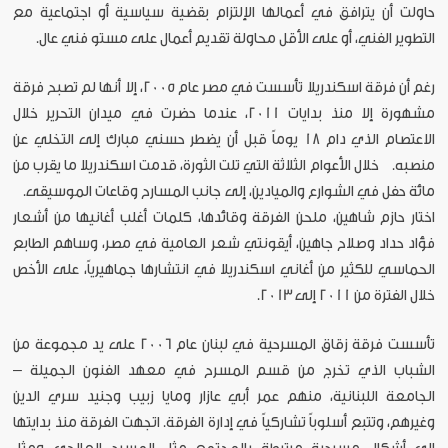
حاولت أن يترافق في أعمالها الإلتزام بقضية سياسية أو اجتماعية مع
التطوير الفني، أو على الأقل محاولة تقديم أعمال على مستو فني عال.
رغم أن فرقة اسكندريلا تأسست في مصر عام 2005، إلا أنها لم تصبح فرقة
مشهورة إلا منذ بدايات 2011، عندما حضرت في ميدان التحرير خلال
الاعتصام الذي دام 18 يوماً قبل أن يضطر حسني مبارك إلى التخلي عن
منصبه. خلال الأعوام الثلاثة التي تلت الثورة، قدمت اسكندريلا ما يقرب من
مائة حفل في الشوارع والميادين، إلى جانب المسارح وقاعات الموسيقى.
اختار حازم شاهين، ملحن الفرقة وقائدها، كلمات أغلب أغانيها من أشعار
فؤاد حداد وصلاح جاهين، أيقونتي شعر العامية في مصر، وساهم الطابع
الحماسي للكثير من أغاني اسكندريلا في انتشارها جماهيرياً، على الأخص
خلال الفترة من 2011 إلى 2013.
تأسست فرقة زقاق المسرحية في لبنان عام 2006 على يد مجموعة من
الشباب الذي تخرج من قسم المسرح في معهد الفنون الجميلة –
الجامعة اللبنانية، منهم عمر أبي عازار ومايا زبيب وجنيد سري الدين
وغيرهم، وتتبع أسلوباً تشاركياً في إدارة الفرقة. اتجهت الفرقة منذ بدايتها