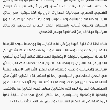
من كلية الفنون الجميلة في الأقصر، وتمزج أعماله بين تراث الرسم
الشعبي المصري، وجماليات الجداريات الأوروبية الكلاسيكية، مع رسائل
سياسية صادمة ومباشرة، وعلاء عوض، وهو ايضاً متخرج من كلية الفنون
الجميلة، وتميزت أعماله باستلهام التراث البصري الفرعوني، وبرسائل
سياسية فيها قدر من العاطفية وبعض الغموض.
هناك اختلافات فنية كبيرة بين كل هذه التجارب، ولا يجمعها سوى التزامها
بالتعبير عن موضوعات وقضايا سياسية واجتماعية، ومعارضتها بشكل عام
للأنظمة السياسية وللتيارات الاجتماعية المحافظة، تختلف أيضاً في أسلوب
التعبير عن هذا الالتزام، إذا يقتصر هذا الالتزام لدى بعضها على نقل رسائل
سياسية واجتماعية واضحة، ويتعداه لدى البعض الآخر إلى الانخراط فعلياً
في العمل الاجتماعي والسياسي. ربما لن تستمر هذه التجارب كثيراً، مثل
أسلافها في القرن الماضي، ولكنها بالتأكيد ستترك أثراً باقياً على تصور
المجتمعات العربية لدور الفن والفنانين، وعلى تصور الفنانين عن علاقتهم
بالقضايا الاجتماعية والسياسية، ربما بشكل أعمق مما حدث سابقاً، نظراً
لمواكبتها لعملية التغيير السياسي والاجتماعي التي بدأت في 2011.