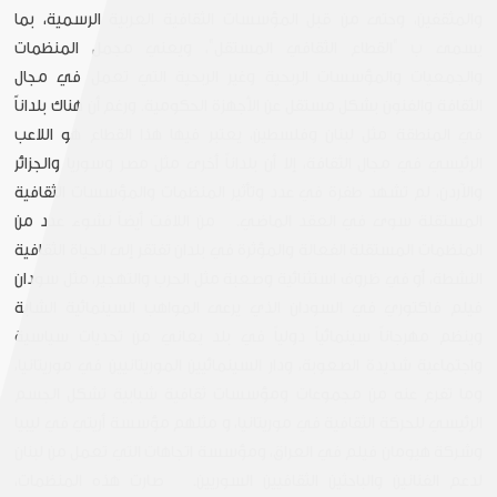
والمثقفين، وحتى من قبل المؤسسات الثقافية العربية الرسمية، بما
يسمى ب "القطاع الثقافي المستقل"، ويعني مجمل المنظمات
والجمعيات والمؤسسات الربحية وغير الربحية التي تعمل في مجال
الثقافة والفنون بشكل مستقل عن الأجهزة الحكومية. ورغم أن هناك بلداناً
في المنطقة مثل لبنان وفلسطين، يعتبر فيها هذا القطاع هو اللاعب
الرئيسي في مجال الثقافة، إلا أن بلداناً أخرى مثل مصر وسوريا والجزائر
والآردن، لم تشهد طفرة في عدد وتأثير المنظمات والمؤسسات الثقافية
المستقلة سوى في العقد الماضي. من اللافت أيضاً نشوء عدد من
المنظمات المستقلة الفعالة والمؤثرة في بلدان تفتقر إلى الحياة الثقافية
النشطة، أو في ظروف استثنائية وصعبة مثل الحرب والتهجير، مثل سودان
فيلم فاكتوري في السودان الذي يرعى المواهب السينمائية الشابة
وينظم مهرجاناً سينمائياً دولياً في بلد يعاني من تحديات سياسية
واجتماعية شديدة الصعوبة، ودار السينمائيين الموريتانيين في موريتانيا،
وما تفرع عنه من مجموعات ومؤسسات ثقافية شبابية تشكل الجسم
الرئيسي للحركة الثقافية في موريتانيا، و مثلهم مؤسسة أريتي في ليبيا
وشركة هيومان فيلم في العراق، ومؤسسة اتجاهات التي تعمل من لبنان
لدعم الفنانين والباحثين الثقافيين السوريين. صارت هذه المنظمات،