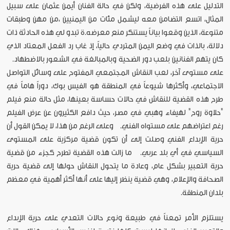
التدليل على هذه الفرضية، ولكن في حالة الفنان أيمن عثمان على سبيل
المثال، اتسع التضامن معه ليشمل مئات من اليمنيين ،من مهن وطبقات
متنوعة، الذين وقعوا بياناً يستنكر منع معرضه.ة تبدو لي هذه الحادثة ذات
دلالة، بالذات في وضع اليمن المتردي حالياً، إذ غاب رد الفعل المعتاد الذي
كان يتهم الفنانين بلعب دور الضحية وبالمبالغة في الشعور بالاضطهاد.
على مستوى آخر، لعب النقاش المجتمعي المفتوح على وسائل التواصل
الاجتماعي، وأكثرها شيوعاً في المنطقة هو الفيس بوك، دوراً هاماً في
طرح هذه القضية للنقاش في حالات حساسة بعينها، مثل حالة منع فيلم
"حلاوة روح" لهيفاء وهبي في مصر، حيث دافع الكثيرون عن عرض الفيلم
رغم اعتراضهم على مستواه الفني. وعلى الرغم من هذا، لا يمكن القول أن
حرية الإبداع الفني وصلت إلى أن تكون قضية مركزية على المستوى
السياسي في أي بلد عربي. ما زالت هذه القضية تطرح كجزء من قضية
حرية التعبير بشكل عام، وعادة ما يتحول النقاش حولها إلى قضية حرية
الصحافة والإعلام، وهي قضية ينظر إليها على أنها أكثر أهمية في معظم
بلدان المنطقة.
يستلزم الأمر تمعناً في طبيعة ونوع حالات التعدي على حرية الإبداع