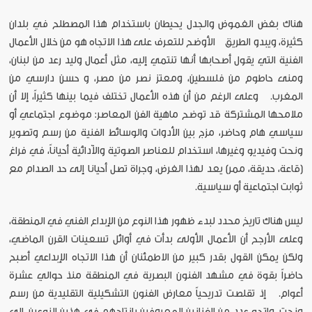
هناك بغض الغموض والجدل يحيطان باستخدام هذا المصطلح في بلدان
كثيرة، ويبدو الطريق الأوضح للتعرف على هذا الاتجاه هو من خلال الأعمال
الفنية التي يقول أصحابها أنها تنتمي إليه، مثل أعمال وليد رعد من لبنان،
ومنى حاطوم من فلسطين، ومعتز نصر من مصر، و حسن دارسي من
المغرب. وعلى الرغم من أن هذه الأعمال تختلف فيما بينها كثيراً، إلا أن
ملامحها المشتركة قد توضح ماهية الفن المعاصر: موضوع اجتماعي أو
سياسي هام وحاضر، مزج بين الأدوات والوسائط الفنية من رسم وتصوير
ونحت وفيديو وغيرها، استخدام للعناصر الصوتية والآدائية أحياناً، في فراغ
(قاعة، حديقة، ممر) يعد لهذا الغرض، وجراة تصل أحيانا إلى حد الصدام مع
ثوابت اجتماعية أو سياسية.
ليس هناك تاريخ محدد لبدء ظهور هذا النوع من الإبداع الفني في المنطقة،
وعلى الأرجح أن الأعمال الأولى بدأت في أوائل تسعينات القرن الماضي،
ولكن يمكن القول بقدر كبير من الاطمئنان أن هذا الاتجاه الإبداعي أصبح
حاضراً بقوة في مشهد الفنون البصرية في المنطقة منذ حوالي عشرة
أعوام. إذ تقلصت تدريحياً معارض الفنون التشكيلية التقليدية من رسم
ونحت، واتجه عدد من الفنانين المعروفين بإنتاجهم في هذين النوعين، إلى