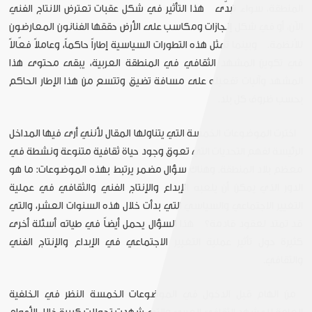
المنطقة، سواء تبدّى هذا التأثير في شكل عقبات تعترض الانتاج الفني
الآن، أو في شكل إنجازات ومكاسب على الأرض حققها الفنانون المعارضون
للأنظمة. وبينما تمثل هذه التطورات السياسية إطاراً حاكماً، وعاملاً فعّالاً
في تكوين المشهد الثقافي في المنطقة العربية، يبقى محتوى هذا
المشهد وآليات تفعيله على مسافة تضيق وتتسع من هذا الإطار الحاكم
بحسب ظروف كل بلد.
اخترت الموضوعات الخمسة التي يتناولها المقال لأنني أرى فيها المداخل
الرئيسة لفهم التحديات التي تعوق وجود حياة ثقافية متنوعة ونشطة في
معظم بلاد المنطقة. وهناك سؤال مضمر يرتبط بهذه الموضوعات: ما هو
الدور الذي يمكن أن يلعبه الإبداع والإنتاج الفني والثقافي في عملية
التغيير الاجتماعي والسياسي التي بدأت خلال هذه السنوات العشر، والتي
قد تمتد لعقود قادمة؟ هذا السؤال يحمل أيضاً في طياته أسئلة أخرى
كثيرة حول تأثير عملية التغيير الاجتماعي في الإبداع والإنتاج الفني
والثقافي.
من الهام قبل الدخول في الموضوعات الخمسة النظر في الخلفية