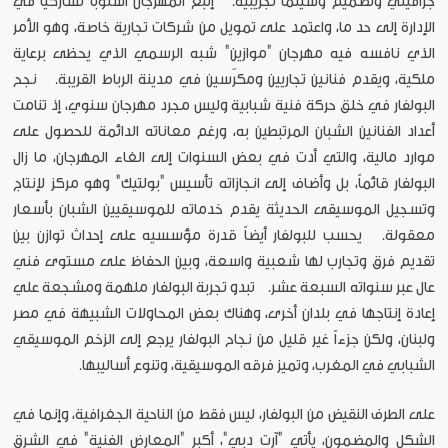
جرافيتي وتصميم وسينما تجريبية. إتبع المهرجان أسلوباً تشاركياً في
الإدارة إلى حد ما، واعتمد على تمويل من شركات تجارية خاصة، وهو الأمر
الذي نافسه فيه مهرجان "موازين" شبه الرسمي الذي يحظى برعاية
ملكية، ويقدم فنانين تجاريين ومكرّسين في مدينة الرباط القريبة. نجح
البولفار في خلق حركة فنية شبابية وليس مجرد مهرجان سنوي، إذ تنامت
أعداد الفنانين الشبان المرتبطين به، ورغم معاناته الدائمة للحصول على
موارد مالية، والتي أدت في بعض السنوات إلى الغاء المهرجان، ما زال
البولفار قائماً، بل وأضاف إلى انجازاته تأسيس "بولتيك" وهو مركز لإنتاج
وتسجيل الموسيقى الحديثة يقدم خدماته للموسيقيين الشبان بأسعار
معقولة. يحسب للبولفار أيضاً قدرة مؤسسيه على إحداث توازن بين
تقديم فرق وتجارب لها شعبية واسعة، وبين الحفاظ على مستوى فني
عال عبر سنواته السبعة عشر. تبدو تجربة البولفار ملهمة ومشجعة علي
إعادة إنتاجها في بلدان أخرى، وهناك بعض المحاولات الشبيهة في مصر
ولبنان، ولكن جزءاً غير قليل من نجاح البولفار يرجع إلى الزخم الموسيقي
الشبابي في المغرب، وتميز فرقه الموسيقية، وتنوع أساليبها.
على الطرف النقيض من البولفار، ليس فقط من الناحية الجغرافية، وإنما في
الشكل والمضمون، يأتي "آرت دبي"، أكبر "المعارض الفنية" في الشرق