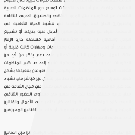
العامة للمشهد الثقافي العربي والتي شهدت تحولات كبيرة خلال الأعوام
العشرة الماضية. من أبرز هذه التحولات توسع دور المنظمات العربية
الثقافية غير الحكومية مثل المورد الثقافي والصندوق العربي للثقافة
والفنون
[2]
اللذان لعبا دوراً أساسياً في تنشيط الحياة الثقافية في
المنطقة، سواء عن طريق تقديم فنانين وأعمال فنية جديدة، أو تشجيع
التبادل والتعاون بين فنانين ومؤسسات ثقافية مستقلة خارج الإطار
الرسمي، أو إغناء هذه الحياة بأبحاث ومعلومات ومهارات كانت قليلة أو
غائبة. تعمل المنظمتان اللتان لا تحصلان على دعم يذكر من أي من
الحكومات العربية بآليات عمل وحوكمة تشبه إلى حد كبير المنظمات
الثقافية الدولية، وتتسع الأنشطة والبرامج التي تقومان بتنفيذها بشكل
مطرد سنوياً. ساهم عمل هاتين المنظمتين بشكل غير مباشر في نشوء
عدد كبير من منظمات المجتمع المدني التي تعمل في مجال الثقافة في
بلدان عربية مختلفة، كما نتج عنه تحسن في مستوى الحضور الثقافي
العربي خارج المنطقة العربية، والذي كان يقتصر على الأعمال والفنانين
المرتبطين بالمؤسسات الثقافية الرسمية، أو قلة من الفنانين المعروفين
لدى منظمي المهرجانات في الغرب.
من الظواهر الهامة أيضاً خلال هذا العقد الاعتراف الواسع من قبل الفنانين