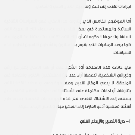
اجراءات تهدف إلى دعم وتشجيع الانتاج الفني والثقافي.
أما الموضوع الخامس الذي يتناوله هذا المقال، فهو
السياسات الثقافية
السائدة والمستجدة في بعض البلدان العربية، سواء تلك الرسمية التي
تسنها وتدعمها الحكومات، أو تلك التي تكتسب شرعيتها من الممارسة،
كما يرصد المبادرات التي يقوم بها فنانون وناشطون ثقافيون لتطوير هذه
السياسات.
في خاتمة هذه المقدمة أود التأكيد على أن هذا المقال يعبر عن آرائي
وخبراتي الشخصية، تدعمها آراء عدد من المشتغلين بالفنون والثقافة في
المنطقة. لا يدعي المقال تقديم وصف موضوعي أو محايد للقضايا التي
يتناولها، أو اجابات مكتملة على الأسئلة التي يطرحها الواقع الثقافي، بل
يسعى إلى الاشتباك النقدي مع هذه الموضوعات الخمسة بهدف طرح
أسئلة مفتاحية أدعو القارئ إلى التفكير فيها وتلمس الإجابة عليها.
١- حرية التعبير والإبداع الفني