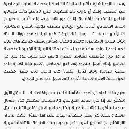
ويعد بينالي الشارقة أكبر الفعاليات الثقافية المخصصة للفنون المعاصرة
في المنطقة، ورغم أن بدايته في تسعينات القرن الماضي كانت كبينالي
للفنون التشكيلية التقليدية، إلا أن حور القاسمي، إبنة الأمير سلطان بن
محمد القاسمي أعادت خلق البينالي كمنصة دولية للفنون المعاصرة
اعتباراً من عام 2005. ومنذ ذلك الوقت قدم البينالي في دوراته الستة
مئات الفنانين المعاصرين والنقاد والكتّاب­­، وكرّس لنفسه موقعاً هاماً على
المستوى الدولي. ساعد في بناء هذه المكانة الميزانية الكبيرة المخصصة
له من قبل مؤسسة الشارقة للفنون، والتي تتيح تكليف عدد كبير من
الفنانين بإنتاج أعمال تنتمي إلى الفن المعاصر، وتعتبر هذه القدرة على
تكليف الفنانين بإنتاج أعمال جديدة هي الميزة التي تنقص معظم
المؤسسات الفنية العربية الأخرى التي تعمل في نفس المجال.
يطرح هذا الاتجاه الإبداعي عدة أسئلة نقدية، بل واقتصادية. السؤال الأول
متعلق بما إذا كان التوجه السياسي والاجتماعي لمعظم هذه الأعمال
سيجعلها أقرب للذائقة الشعبية، وأكثر جماهيرية، من الفنون التقليدية مثل
الرسم والنحت. كان يمكن بسهولة الإجابة على هذا السؤال بنعم، لولا أن
تاثر الكثير من الفنانين العرب الذين يبدعون بهذه الطريقة، بالثقافة الغربية