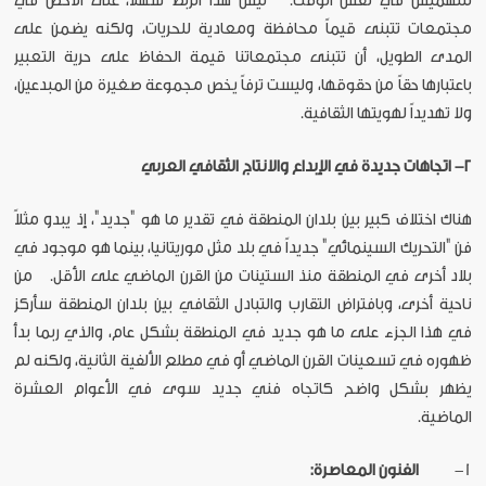
للتهميش في نفس الوقت. ليس هذا الربط سهلاً، على الأخص في
مجتمعات تتبنى قيماً محافظة ومعادية للحريات، ولكنه يضمن على
المدى الطويل، أن تتبنى مجتمعاتنا قيمة الحفاظ على حرية التعبير
باعتبارها حقاً من حقوقها، وليست ترفاً يخص مجموعة صغيرة من المبدعين،
ولا تهديداً لهويتها الثقافية.
٢- اتجاهات جديدة في الإبداع والانتاج الثقافي العربي
هناك اختلاف كبير بين بلدان المنطقة في تقدير ما هو "جديد"، إذ يبدو مثلاً
فن "التحريك السينمائي" جديداً في بلد مثل موريتانيا، بينما هو موجود في
بلاد أخرى في المنطقة منذ الستينات من القرن الماضي على الأقل. من
ناحية أخرى، وبافتراض التقارب والتبادل الثقافي بين بلدان المنطقة سأركز
في هذا الجزء على ما هو جديد في المنطقة بشكل عام، والذي ربما بدأ
ظهوره في تسعينات القرن الماضي أو في مطلع الألفية الثانية، ولكنه لم
يظهر بشكل واضح كاتجاه فني جديد سوى في الأعوام العشرة
الماضية.
1-
الفنون المعاصرة: