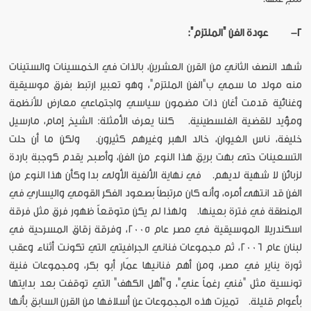
2-
عودة الفن "الملتزم":
شهد النصف الثاني من القرن العشرين، بالذات في الخمسينات والستينات
منه مولد ما سمي ب"الفن الملتزم"، وهو تعبير ارتبط بفرق موسيقية
وغنائية قدمت أغان ذات مضمون سياسي واجتماعي معارض للأنظمة
ومؤيد للقضية الفلسطينية. كلنا يعرف الأمثلة: الشيخ إمام، مارسيل
خليفة، ناس الغيوان، خالد الهبر وغيرهم كثيرون. ولكن ما أن حلت
التسعينات حتى بهت بريق هذا النوع من الفن، وأصبح يقدم كوجبة باردة
لزبائن لا شهية لديهم. في نهاية الألفية الأولى بدا وكأن هذا النوع من
الفن قد انتهى أمره، وأنه كان مرتبطاً بصعود الفكر القومي واليساري في
المنطقة في فترة بعينها. ولهذا لم يكن متوقعاً ظهور فرق مثل فرقة
اسكندريلا الموسيقية في مصر عام 2005، وفرقة زقاق المسرحية في
لبنان عام 2006، ثم مجموعات فناني الجرافيتي التي تكونت أثناء وعقب
ثورة يناير في مصر، ومن أهم فنانيها عمّار أبو بكر، ومجموعات فنية
تونسية مثل "فني رغماً عني"، و"أهل الكهف" التي توقفت بعد بدايتها
بأعوام قليلة. تميزت هذه المجموعات عن أسلافها من القرن السابق بأنها