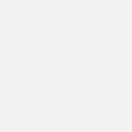
ومثيلاتها، بمثابة المحرك الرئيسي في مجال الثقافة في بلدانها، رغم
الجدل المثار دائماً حول معنى الاستقلال ومعاييره.
من ملامح المشهد أيضاً، تنامي الدور الثقافي لدول الخليج العربي،
ونشوء مهرجانات وفعاليات ثقافية هامة وصناديق تمويل مرتبطة بها،
في مجال السينما بالتحديد، وتأسيس مدارس للفنون ومتاحف كبرى في
الخليج في إطار تعاون وثيق، ذي طابع تجاري في الغالب، مع مؤسسات
أوروبية وأميركية كبرى، مثل جائزة البوكر العربية وأكاديمية نيويورك
للسينما في ابو ظبي ومتاحف اللوفر وجوجنهايم في أبو ظبي. ومن
التفسيرات الشائعة لتنامي الدور الثقافي لدول الخليج هو أن هذا يندرج
ضمن استراتيجية هذه الدول لسنوات ما بعد البترول، والتي قد تلعب فيها
السياحة الثقافية دوراً هاماً.
هناك كذلك الطفرة التي حدثت في المساعدات الدولية في مجالات
الثقافة وأبرزها مساعدات الاتحاد الأوروبي على مستوى البلد الواحد أو في
الإطار الأورومتوسطي، وتأسيس مؤسسة أنا ليند الأورومتوسطية للحوار
بين الثقافات
[3]
، وتوسع أنشطة هذه المؤسسة في مجالات الثقافة
والفنون وعلى الأخص برامج التبادل الثقافي مع أوروبا، بالإضافة إلى