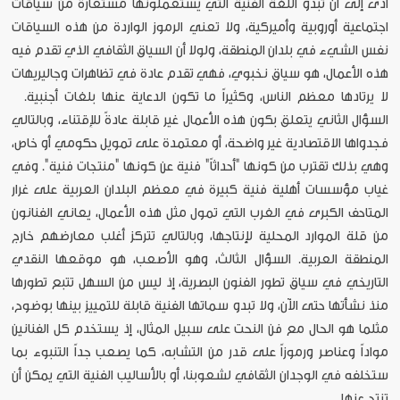
أدى إلى أن تبدو اللغة الفنية التي يستعملونها مستعارة من سياقات
اجتماعية أوروبية وأميركية، ولا تعني الرموز الواردة من هذه السياقات
نفس الشيء في بلدان المنطقة، ولولا أن السياق الثقافي الذي تقدم فيه
هذه الأعمال، هو سياق نخبوي، فهي تقدم عادة في تظاهرات وجاليريهات
لا يرتادها معظم الناس، وكثيراً ما تكون الدعاية عنها بلغات أجنبية.
السؤال الثاني يتعلق بكون هذه الأعمال غير قابلة عادةً للإقتناء، وبالتالي
فجدواها الاقتصادية غير واضحة، أو معتمدة على تمويل حكومي أو خاص،
وهي بذلك تقترب من كونها "أحداثاً" فنية عن كونها "منتجات فنية". وفي
غياب مؤسسات أهلية فنية كبيرة في معظم البلدان العربية على غرار
المتاحف الكبرى في الغرب التي تمول مثل هذه الأعمال، يعاني الفنانون
من قلة الموارد المحلية لإنتاجها، وبالتالي ­تتركز أغلب معارضهم خارج
المنطقة العربية. السؤال الثالث، وهو الأصعب، هو موقعها النقدي
التاريخي في سياق تطور الفنون البصرية، إذ ليس من السهل تتبع تطورها
منذ نشأتها حتى الآن، ولا تبدو سماتها الفنية قابلة للتمييز بينها بوضوح،
مثلما هو الحال مع فن النحت على سبيل المثال، إذ يستخدم كل الفنانين
مواداً وعناصر ورموزاً على قدر من التشابه، كما يصعب جداً التنبوء بما
ستخلفه في الوجدان الثقافي لشعوبنا، أو بالأساليب الفنية التي يمكن أن
تنتج عنها.