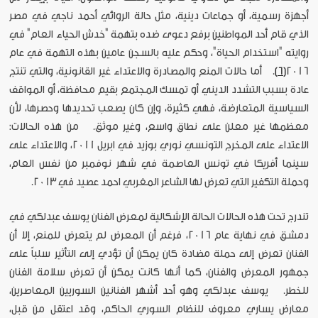
أجهزة رسمية، أو جماعات دينية، مثل حالة الروائي أحمد ناجي في مصر
الذي قام أحد المواطنين برفع دعوى ضده بتهمة "خدش الحياء العام" في
روايته "استخدام الحياة"، وحكم عليه بالسجن عامين بهذه التهمة في عام
2016
[6]
. أما حالات المنع والمصادرة والاعتداء غير القانونية، والتي تنتج
عادة بسبب التشدد الديني أو تمسك المجتمع بقيم محافظة، أو المواقف
السياسية المتعارضة، فهي كثيرة، وإن كان يصعب تحديدها وحصرها، لأن
معظمها غير معلن على نطاق واسع، وغير موثق. من هذه الحالات:
الاعتداء على المخرج التونسي نوري بوزيد في ابريل 2011، والاعتداء على
سينما أفريكا في تونس العاصمة في شهر نوفمبر من نفس العام،
وحملة التكفير التي تعرض لها الشاعر المغربي احمد عصيد في 2013.
تندرج تحت هذه الحالات الحالة الإشكالية لمعرض الفنان يوسف عبدلكي في
دمشق في نهاية عام 2016، فرغم أن المعرض لم يتعرض للمنع، إلا أن
الفنان تعرض إلى حملة مضادة كان يمكن أن تؤدي إلى التأثير سلباً على
جمهور المعرض والفنان، كما أنها كانت يمكن أن تعرض سلامة الفنان
للخطر. يوسف عبدلكي وهو أحد أشهر الفنانين السوريين المعاصرين،
معارض يساري معروف للنظام السوري الحاكم، وقد اعتقل من قبل،