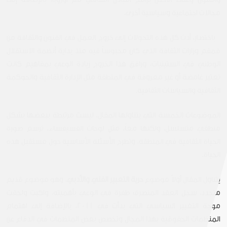
مجالات اجتماعية وسياسية أخرى.
باختصار، أدت كل هذه التحولات إلى خروج العمل في الفنون والثقافة من
قمقم وزارات الثقافة الذي كان محبوساً فيه منذ بداية أنظمة الاستقلال
الوطني في الستينيات، ورافق هذا الخروج زيادة الوعي بمفاهيم كانت
تعتبر غامضة أو غير معروفة في المنطقة مثل الإدارة الثقافية والحوكمة
الثقافية والسياسات الثقافية.
الموضوعات الخمسة التي يتناولها المقال، ليست مرتبطة ببعضها بشكل
منطقي متسلسل، ولكنها معاً، مثل لوحات الفسيفساء، ترسم صورة
الحياة الثقافية في المنطقة، وتطرح الأسئلة الأساسية حول مستقبل هذه
الحياة.
يتناول المقال أولاً موضوع
حرية التعبير الفني والأدبي
، وهو موضوع قديم
متجدد، سجل العقد المنصرف طفرة في الوعي بأهميته، واكبت ولحقت
موجة التغيير السياسي التي بدأت في 2011، بالإضافة إلى اهتمام
المنظمات الحقوقية بهذا المجال وتخصص بعض المنظمات في الدفاع عن