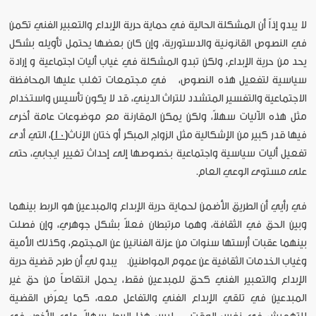
لا يبدو إذاً أن المشكلة الحالية في حماية حرية الإبداع والتعبير الفني تكمن
في النصوص القانونية والدستورية، وإن كان بعضها يحتمل تأويله بشكل
يحد من حرية الإبداع، ولكن تبدو المشكلة في غياب أليات اجتماعية و إرادة
سياسية لتفعيل هذه النصوص، في مجتمعات تغلب عليها المحافظة
الاجتماعية والتفسير المتشدد للتراث الديني، قد لا يكون تأسيس واستخدام
مثل هذه الآليات سهلاً، ولكن يمكن المقارنة مع موضوعات عامة أخرى
فيها قدر كبير من الإشكالية مثل الزواج المبكر أو ختان الإناث
[10]
، التي أدى
تفعيل أليات سياسية واجتماعية بخصوصها إلى إحداث تغيير ايجابي، حتى
على مستوى الوعي العام.
في رأيي أن الطريق الأضمن لحماية حرية الإبداع والمبدعين هو الربط بينهما
وبين الحق في الثقافة، وهما مرتبطان فعلاً بشكل جوهري، وإن فصلت
بينهما عقبات أرستها سنوات من عزلة الفنانين عن المجتمع، وكذلك الأمية
وغياب الخدمات الثقافية عن عموم المواطنين. يبدو لي أن طرح قضية حرية
الإبداع والتعبير الفني كحق للمبدعين فقط، يحمل انتقاصاً من حق غير
المبدعين في تلقي الإبداع الفني والتفاعل معه، كما يعرّض القضية