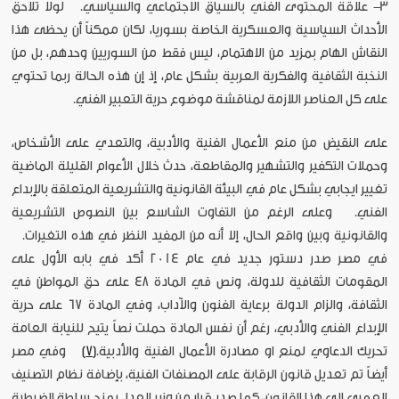
3- علاقة المحتوى الفني بالسياق الاجتماعي والسياسي. لولا تلاحق
الأحداث السياسية والعسكرية الخاصة بسوريا، لكان ممكناً أن يحظى هذا
النقاش الهام بمزيد من الاهتمام، ليس فقط من السوريين وحدهم، بل من
النخبة الثقافية والفكرية العربية بشكل عام، إذ إن هذه الحالة ربما تحتوي
على كل العناصر اللازمة لمناقشة موضوع حرية التعبير الفني.
على النقيض من منع الأعمال الفنية والأدبية، والتعدي على الأشخاص،
وحملات التكفير والتشهير والمقاطعة، حدث خلال الأعوام القليلة الماضية
تغيير ايجابي بشكل عام في البيئة القانونية والتشريعية المتعلقة بالإبداع
الفني. وعلى الرغم من التفاوت الشاسع بين النصوص التشريعية
والقانونية وبين واقع الحال، إلا أنه من المفيد النظر في هذه التغيرات.
في مصر صدر دستور جديد في عام 2014 أكد في بابه الأول على
المقومات الثقافية للدولة، ونص في المادة 48 على حق المواطن في
الثقافة، والزام الدولة برعاية الفنون والآداب، وفي المادة 67 على حرية
الإبداع الفني والأدبي، رغم أن نفس المادة حملت نصاً يتيح للنيابة العامة
تحريك الدعاوي لمنع او مصادرة الأعمال الفنية والأدبية.
[7]
وفي مصر
أيضاً تم تعديل قانون الرقابة على المصنفات الفنية، بإضافة نظام التصنيف
العمري إلى هذا القانون، كما صدر قرار من وزير العدل بمنح سلطة الضبطية