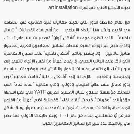
تجربة التجهيز الفني في الفراغ art installation.
من الهام ملاحظة الدور الذي لعبته فعاليات فنية مفتاحية في المنطقة
في تقديم ونشر هذا الإتجاه الإبداعي. من أهم هذه الفعاليات "أشغال
داخلية" الذي تنظمه جمعية "اشكال ألوان" في بيروت منذ عام 2002 ،
والذي قدم عبر دوراته السبع معظم الفنانين المعاصرين العرب، إلى جوار
فنانين عالميين. ولا يقتصر برنامج "أشغال داخلية" على الفنون المعاصرة
التي تركز على الجانب البصري، إذ يقدم أعمالاً من نفس الإتجاه تنتمي إلى
فنون الآداء المختلفة، وجلسات للحوار والنقاش في موضوعات سياسية
واجتماعية وثقافية. بالإضافة إلى "أشغال داخلية"، قامت فعالية أخرى
بدور مماثل على نطاق اقليمي ودولي، وهي فعالية "نقاط لقاء" التي
نظمتها مؤسسة صندوق شباب المسرح العربي YATF التي تغير اسمها
مؤخراً إلى "مفردات". قُدمت "نقاط لقاء" كفعالية تضم أعمالاً من الفنون
المعاصرة، ونقاشات ومحاضرات، ثمان مرات في مدن عربية وأوروبية بشكل
متزامن أو متسلسل، ابتداء من عام 2002، ورغم طابعها الدولي فقد حضر
في برنامجها عدد كبير من الفنانين المعاصرين العرب.