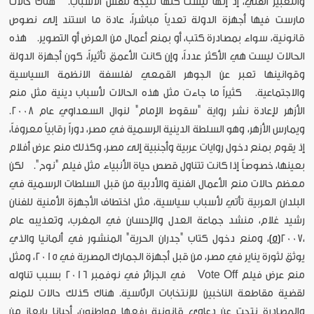
والتعبير الفني، إذ إنها ليست كلها نتيجة لنفس الأسباب. هناك حالات
مارست فيها أجهزة الدولة تعدياً مباشراً، عادة ما استند إلى نصوص
قانونية، سواء بمصادرة كتب، أو بمنع أعمال من العرض أو التصوير. هذه
الحالات ليست هي الأكثر عدداً، وإن كانت الأعمق تأثيراً، كون أجهزة الدولة
وقوانينها تعبر عن الجوهر القمعي لفلسفة الانظمة السياسية
والاجتماعية. كثيراً ما جاءت مثل هذه الحالات لأسباب دينية مثل منع
الأزهر لإعادة نشر رواية "سقوط الإمام" لنوال السعداوي عام 2008.
ويمارس الأزهر، وهو السلطة الدينية الرسمية في مصر، دوراً رقابياً معروفاً،
إذ يقوم بمنع دخول روايات عربية وأجنبية إلى مصر، وكذلك منع عرض أفلام
بعينها، خصوصاً إذا كانت تتناول قصص حياة الأنبياء مثل فيلم "نوح". لكن
معظم حالات منع الأعمال الفنية والأدبية من قبل السلطات الرسمية في
البلدان العربية تأتي لأسباب سياسية، مثل اختطاف الأجهزة الأمنية للفنان
رشيد غلام، منشد جماعة العدل والإحسان في المغرب، وتعذيبه عام
،2007
[5]
، ومنع دخول كتاب "جدران الحرية" المنشور في ألمانيا والذي
يوثق لثورة يناير في مصر، من قبل أجهزة الجمارك المصرية في 2015، ومثل
منع عرض فيلم Vote Off في الجزائر في نوفمبر 2016 بسبب تناوله
لقضية مقاطعة الناخبين للإنتخابات الرئاسية. هناك كذلك حالات للمنع
والمصادرة نتجت عن دعاوي قانونية رفعها مواطنون، أحيانا بإيعاز من