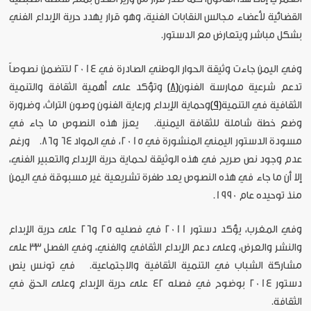
القضائية لأعضاء مجالس النقابات الفنية، وهو قرار يهدد حرية الإبداع الفني
بشكل مباشر ويتعارض مع الدستور.
وفي اليمن جاءت وثيقة الحوار الوطني الصادرة في 2014 لتتضمن نصوصاً
تدعم شرعية ممارسة الفنون
[8]
وتؤكد على أهمية الثقافة والتنمية
الثقافية في التنمية
[9]
وحماية الإبداع ورعاية الفنون وصون التراث، وضرورة
وضع خطة شاملة للثقافة اليمنية. يعزز هذه النصوص ما جاء في
مسودة الدستور اليمني المنشورة في 2015، في المواد 64 و86. ورغم
عدم وجود نص صريح في هذه الوثيقة لحماية حرية الإبداع والتعبير الفني،
إلا أن ما جاء في هذه النصوص يعد طفرة تشريعية غير مسبوقة في اليمن
منذ توحيده عام 1990.
وفي المغرب، يؤكد دستور 2011 في فصليه 25 و26 على حرية الإبداع
والنشر والعرض، وعلى دعم الإبداع الثقافي والفني، وفي الفصل 33 على
مشاركة الشباب في التنمية الثقافية والاجتماعية. في تونس ينص
دستور 2014 بوضوح في فصله 42 على حرية الإبداع وعلى الحق في
الثقافة.