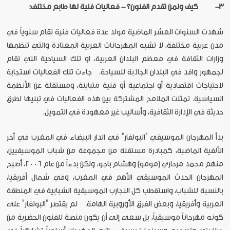
3-
كيف ولمن تقدم الفنون؟ - فعاليات فنية لها طابع مختلف:
شهدت السنوات العشر الماضية مولد عدة فعاليات فنية تقام سنوياً في
مدن عربية مختلفة، لا تشبه المهرجانات العربية المعتادة والتي تنظمها
وزارات الثقافة في معظم البلدان العربية، او تلك السياحية التي تقام
لجمهور وافد في البلدان الجاذبة للسياحة. جاءت تلك الفعاليات استجابة
لاحتياجات اقتصادية أو اجتماعية أو فنية متباينة، ومستقلة عن الأنظمة
السياسية. تمثلت الملامح المشتركة بين هذه الفعاليات في تبنيها لطرق
حديثة في الإدارة الثقافية، وأساليب غير معهودة في التمويل.
بدأ المهرجان الموسيقي "البولفار" في الدار البيضاء في المغرب في أخر
الألفية الماضية، كمبادرة مستقلة من مجموعة من شباب الموسيقيين،
منهم محمد مرحاري (مومو) وهشام باجو، ولكن بدءاً من عام 2006، أصبح
المهرجان الحدث الموسيقي الأهم في المغرب، وفي شمال أفريقيا،
بالنسبة للشباب، واستقطب كل التجارب الموسيقية الشبابية في المنطقة
العربية وأفريقيا، وبعض الفرق الأوروبية الهامة. لم يقتصر "البولفار" على
كونه مهرجاناً موسيقياً، بل سعى إلى أن يكون منصة للفنون الحضرية من