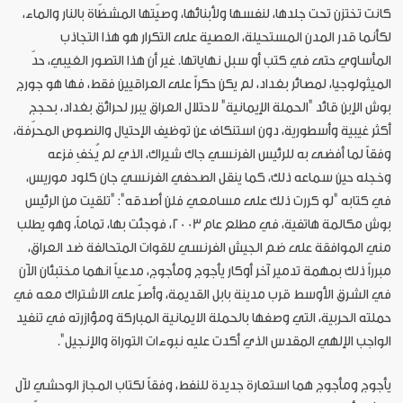
كانت تختزن تحت جلدها، لنفسها ولأبنائها، وصيّتها المشظّاة بالنار والماء،
لكأنما قدر المدن المستحيلة، العصية على التكرار هو هذا التجاذب
المأساوي حتى في كتب أو سبل نهاياتها. غير أن هذا التصور الغيبي، حدّ
الميثولوجيا، لمصائر بغداد، لم يكن حكراً على العراقيين فقط، فها هو جورج
بوش الإبن قائد "الحملة الإيمانية" لاحتلال العراق يبرر لحرائق بغداد، بحجج
أكثر غيبية وأسطورية، دون استنكاف عن توظيف الإحتيال والنصوص المحرّفة،
وفقاً لما أفضى به للرئيس الفرنسي جاك شيراك، الذي لم يُخفِ فزعه
وخجله حين سماعه ذلك، كما ينقل الصحفي الفرنسي جان كلود موريس،
في كتابه "لو كررت ذلك على مسامعي فلن أصدقه": "تلقيت من الرئيس
بوش مكالمة هاتفية، في مطلع عام 2003، فوجئت بها، تماماً، وهو يطلب
مني الموافقة على ضم الجيش الفرنسي للقوات المتحالفة ضد العراق،
مبرراً ذلك بمهمة تدمير آخر أوكار يأجوج ومأجوج، مدعياً انهما مختبئان الآن
في الشرق الأوسط قرب مدينة بابل القديمة، وأصرّ على الاشتراك معه في
حملته الحربية، التي وصفها بالحملة الايمانية المباركة ومؤازرته في تنفيد
الواجب الإلهي المقدس الذي أكدت عليه نبوءات التوراة والإنجيل".
يأجوج ومأجوج هما استعارة جديدة للنفط، وفقاً لكتاب المجاز الوحشي لآل