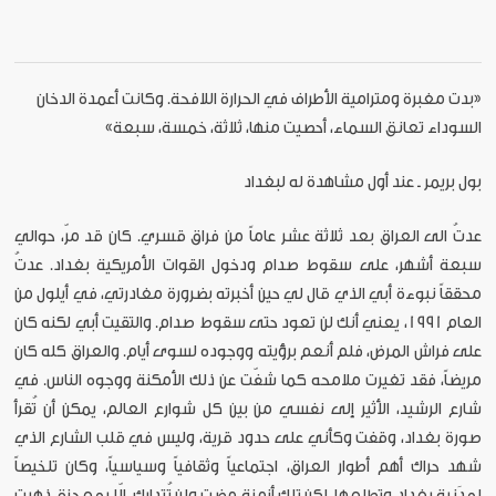
«بدت مغبرة ومترامية الأطراف في الحرارة اللافحة. وكانت أعمدة الدخان
السوداء تعانق السماء، أحصيت منها، ثلاثة، خمسة، سبعة»
بول بريمر ـ عند أول مشاهدة له لبغداد
عدتُ الى العراق بعد ثلاثة عشر عاماً من فراق قسري. كان قد مرّ، حوالي
سبعة أشهر، على سقوط صدام ودخول القوات الأمريكية بغداد. عدتُ
محققاً نبوءة أبي الذي قال لي حين أخبرته بضرورة مغادرتي، في أيلول من
العام 1991، يعني أنك لن تعود حتى سقوط صدام. والتقيت أبي لكنه كان
على فراش المرض، فلم أنعم برؤيته ووجوده لسوى أيام. والعراق كله كان
مريضاً، فقد تغيرت ملامحه كما شفّت عن ذلك الأمكنة ووجوه الناس. في
شارع الرشيد، الأثير إلى نفسي من بين كل شوارع العالم، يمكن أن تُقرأ
صورة بغداد، وقفت وكأني على حدود قرية، وليس في قلب الشارع الذي
شهد حراك أهم أطوار العراق، اجتماعياً وثقافياً وسياسياً، وكان تلخيصاً
لمدَنية بغداد وتطلعها. لكن تلك أزمنة مضت ولن تُتدارك، إلّا بمعجزة. ذهبت