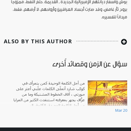
بوش وأسفار ديانتهم الإمبريالية الجديدة ـ القديمة. حلم النفط، ممزوجاً
بروح ثأر غامض، وقد صارت أجساد العراقيين وأرواحهم، لا أرضهم، فقط،
ميداناً لتفسيره.
ALSO BY THIS AUTHOR
سؤال عن الزمن وقصائد أُخرى
من أجل الكلمة الوحيدة كمن يتمرأى في
كوكب شارد أتملّى الكلمات علّني أعثر على
صورتي ، آلاف الخطوط المشتبكة وما من
عرّاف يجهر بمعرفته استنفدتُ الكثير من المرايا
من أجل الكلمة الوحيدة، الكلمة، ال
Mar 20