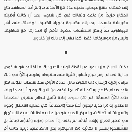
إلى مقهى حسن عجمي، صحبة عدد من الأصدقاء، ولم أجد المقهى، كان
المكان مزيجاً من عتمة وتهالك في كل شيء، بعد أن كانت أرضيته
مفروشة بالسجاد وجدرانه مكسوة بالمرايا الكبيرة، المضيئة، على أيام
الجواهري. حقاً يمكن استشفاف صعود الأمم أو انحدارها، من مقاهيها،
وليس من موسيقاها، فقط، كما ذهب إلى ذلك ابن خلدون.
■
دخلت العراق من سوريا عبر نقطة الوليد الحدودية، ما لفتني هو شخوص
جدارية لصدام، رغم مرور شهور كثيرة على سقوطه وهربه، وكأنّ في ذلك
قراءة رمزية وإشارة ذات مغزى قاتل، لقادم الأيام، فقد سقطت الدولة، لكن
بقي صدام كنهج وبائي للفتك بما تبقى من الدولة وصولاً إلى جذورها،
حتى لكأنّ المسألة، لم تكن سوى إعادة تأهيل لنظام منقرض استعداداً
للانطلاق به من جديد ليكون أكثر فتكاً وانحطاطاً. هي عملية استبدال وجوه
وتسميات استُهلكت، والعرض الجديد هو من صلب متطلبات لعبة الاستمرار
في تدمير العراق وإبادة أبنائه. لم يختف، إذاً، صدام وحزبه وأبناؤه، تماماً، بل
استُنسِخوا بنسخ لا نهائية مع المجاهرة بكل المعاصي، دينية كانت أم