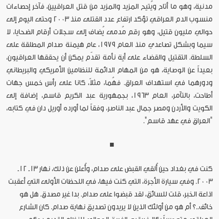
مدنية، وهو ما أتاح ويُتيح المزيد والمزيد من قتل العراقيين، فآخر إحصاءات
منسوب الدم العراقي تؤكد ارتفاع عدد القتلى منذ 2003 وحتى اليوم إلى
حوالي مليون قتيل، وهو رقم مُدمى يُضاف إلى سجلات أرقام الضحايا، لا
سيما وبشكل تصاعدي منذ العام 1979، عام هيمنة صدام المطلقة على
السلطة. التقتيل والقضاء على أية نأمة تقدّم يمكن أن يحققها العراقيون،
بعيداً عن الوصاية، هو من المهام الدائمة للنظامين الأمريكي والبريطاني
ودورهما في استهداف العراق. فهُما، مثلاً، كانا على رأس خمس جهات
أطاحت، بالتآمر، العام 1963، بجمهورية عبد الكريم قاسم، إضافة إلى
الكويت والأردن ومصر جمال عبد الناصر، وفقاً لما أورده أوريل دان في كتابه،
"العراق في عهد قاسم".
■
كنت في بغداد حين أُلقي القبض على صدام، وأُعلن عن ذلك، نهار 13ـ 12ـ
2003. وفي سيارة الأجرة، التي كنت فيها، في اللحظات الأولى التي أعقبت
اذاعة الخبر، قلت للسائق، لقد قبضوا على صدام. بدا غير مصدق. هل هو
خائف..؟ أم هو من أولئك الذين لا يريدون تصديق نهاية صدام. كان الشارع