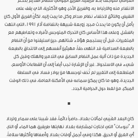
العراقي متوجساً بكلا فريقيه، الفريق الموالي للنظام القديم بحكم
الانتفاع منه والارتباط به، والفريق الآخر، وهو الأكثرية، الذي يقف على
النقيض، والتائق لاختفاء نظام صدام وكل ما يمت إليه. لكأنّ الفريق الأول كان
يأمل أن يكون ما يحدث مجرد زوبعة شبيهة بانتفاضة آذار 1991، التي انتهت
بالفشل. وعلى هذا الأساس كان التحرك المتوجس لأفراده وتعاطيهم مع
المتغيرات، قبل أن يستجمع هؤلاء شتاتهم، حين استيقنوا من أنّ النظام
بالطبعة الصدامية قد انتهى حقاً، مهيئين أنفسهم إلى الالتحاق بالطبعة
الجديدة من ذات آلية عمل النظام السابق في التدمير والهتك وقبل كل
شيء في الاستحواذ. غير أن الإشارة تجب أيضاً إلى أن القطاعات الأوسع،
المتطلعة إلى التغيير لم تُخف توجسها من بوادر فساد في السلطة
الجديدة، وهو ما كان يمكن سماعه في الأمكنة العامة، في ذلك الوقت
المبكر، من لغط حول الحرامية الجدد.
■
كان البعد الغَيْبي لمآلات بغداد، حاضراً دائماً، فقد شببنا على سماع وترداد
الـ "نبوءات" التي اختارت لمشارفة بغداد نهايتها طريقين، هما الماء أو النار،
أي الغرق أو الحرق. هكذا وفي أجمل أوقات بغداد وأصفاها وأكثرها سلاماً،